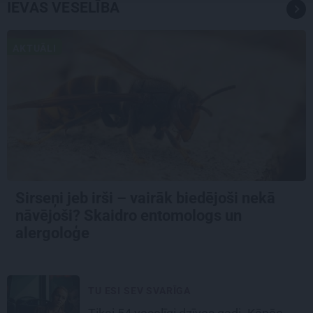
IEVAS VESELĪBA
AKTUĀLI
Sirseņi jeb irši – vairāk biedējoši nekā
nāvējoši? Skaidro entomologs un
alergoloģe
TU ESI SEV SVARĪGA