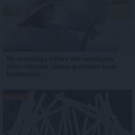
No smeldzīga trillera līdz vasarīgam
mīlas stāstam: piecas grāmatas tavai
lasāmvielai
KULTŪRA