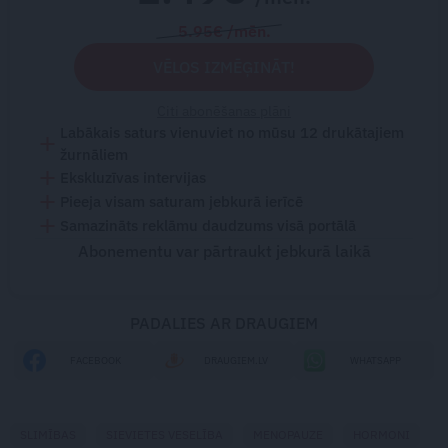
5.95€ /mēn.
VĒLOS IZMĒĢINĀT!
Citi abonēšanas plāni
Labākais saturs vienuviet no mūsu 12 drukātajiem
žurnāliem
Ekskluzīvas intervijas
Pieeja visam saturam jebkurā ierīcē
Samazināts reklāmu daudzums visā portālā
Abonementu var pārtraukt jebkurā laikā
PADALIES AR DRAUGIEM
FACEBOOK
DRAUGIEM.LV
WHATSAPP
SLIMĪBAS
SIEVIETES VESELĪBA
MENOPAUZE
HORMONI