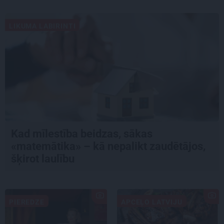
LIKUMA LABIRINTI
Kad mīlestība beidzas, sākas
«matemātika» – kā nepalikt zaudētājos,
šķirot laulību
PIEREDZE
APCEĻO LATVIJU