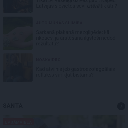
Tikai 54 veselīgi dzīves gadi. Kāpēc
Latvijas sievietes sevi
iztērē
tik ātri?
AUTOIMŪNĀS SLIMĪBA...
Sarkanā plakanā mezgliņēde: kā
rīkoties, ja ārstēšana ilgstoši nedod
rezultātu?
NOSKAIDRO
Kad atvilnis jeb gastroezofageālais
reflukss var kļūt bīstams?
SANTA
LASĀMVIELA