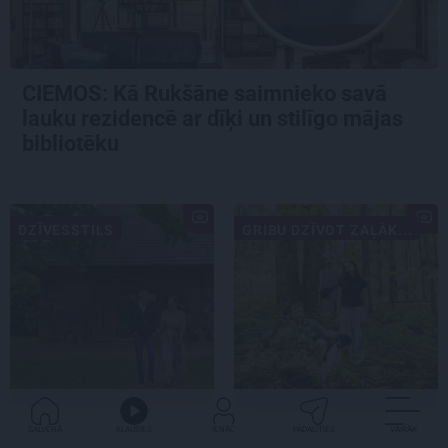
CIEMOS: Kā Rukšāne saimnieko savā
lauku rezidencē ar dīķi un stilīgo mājas
bibliotēku
DZĪVESSTILS
GRIBU DZĪVOT ZAĻĀK...
«Mums bija dūša šo visu
«Dacīt, vai tu vispār
GALVENĀ
KLAUSIES
IENĀC
PADALĪTIES
VAIRĀK