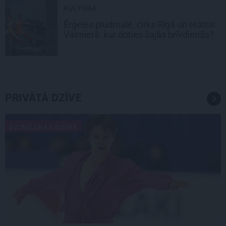
KULTŪRA
Ērģeles pludmalē, cirks Rīgā un teātris
Valmierā: kur doties šajās brīvdienās?
PRIVĀTĀ DZĪVE
DZIMŠANAS DIENA