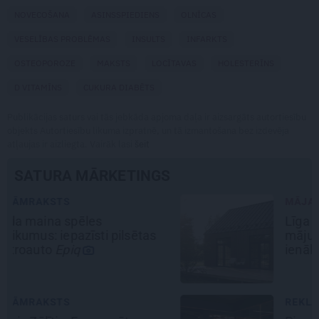
NOVECOŠANA
ASINSSPIEDIENS
OLNĪCAS
VESELĪBAS PROBLĒMAS
INSULTS
INFARKTS
OSTEOPOROZE
MAKSTS
LOCĪTAVAS
HOLESTERĪNS
D VITAMĪNS
CUKURA DIABĒTS
Publikācijas saturs vai tās jebkāda apjoma daļa ir aizsargāts autortiesību
objekts Autortiesību likuma izpratnē, un tā izmantošana bez izdevēja
atļaujas ir aizliegta. Vairāk lasi
šeit
SATURA MĀRKETINGS
MĀJA
Līga un Ēriks būvē savu sapņu
māju: Brīdis, kad būvobjektā
ienāk māju izjūta
REKLĀMRAKSTS