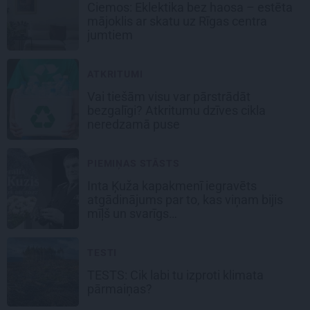
Ciemos: Eklektika bez haosa – estēta
mājoklis ar skatu uz Rīgas centra
jumtiem
ATKRITUMI
Vai tiešām visu var pārstrādāt
bezgalīgi? Atkritumu dzīves cikla
neredzamā puse
PIEMIŅAS STĀSTS
Inta Ķuža kapakmenī iegravēts
atgādinājums par to, kas viņam bijis
mīļš un svarīgs…
TESTI
TESTS: Cik labi tu izproti klimata
pārmaiņas?