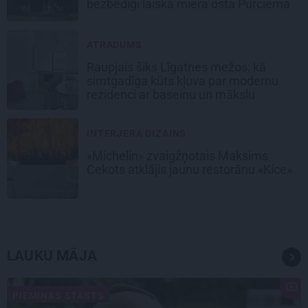
bezbēdīgi laiskā miera osta Pūrciemā
ATRADUMS
Raupjais šiks Līgatnes mežos: kā
simtgadīga kūts kļuva par modernu
rezidenci ar baseinu un mākslu
INTERJERA DIZAINS
«Michelin» zvaigžņotais Maksims
Cekots atklājis jaunu restorānu «Kíce»
LAUKU MĀJA
PIEMIŅAS STĀSTS