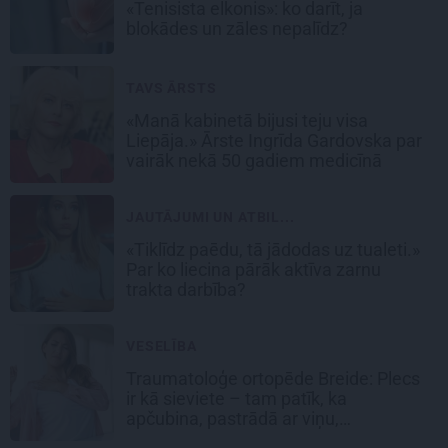
«Tenisista elkonis»: ko darīt, ja
blokādes un zāles nepalīdz?
TAVS ĀRSTS
«Manā kabinetā bijusi teju visa
Liepāja.» Ārste Ingrīda Gardovska par
vairāk nekā 50 gadiem medicīnā
JAUTĀJUMI UN ATBIL...
«Tiklīdz paēdu, tā jādodas uz tualeti.»
Par ko liecina pārāk aktīva zarnu
trakta darbība?
VESELĪBA
Traumatoloģe ortopēde Breide: Plecs
ir kā sieviete – tam patīk, ka
apčubina, pastrādā ar viņu,
padarbojas, pavingro