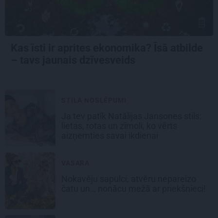
Kas īsti ir aprites ekonomika? Īsā atbilde
– tavs jaunais dzīvesveids
STILA NOSLĒPUMI
Ja tev patīk Natālijas Jansones stils:
lietas, rotas un zīmoli, ko vērts
aizņemties savai ikdienai
VASARA
Nokavēju sapulci, atvēru nepareizo
čatu un… nonācu mežā ar priekšnieci!