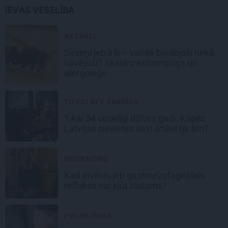
IEVAS VESELĪBA
AKTUĀLI
Sirseņi jeb irši – vairāk biedējoši nekā
nāvējoši? Skaidro entomologs un
alergoloģe
TU ESI SEV SVARĪGA
Tikai 54 veselīgi dzīves gadi. Kāpēc
Latvijas sievietes sevi
iztērē
tik ātri?
NOSKAIDRO
Kad atvilnis jeb gastroezofageālais
reflukss var kļūt bīstams?
POLIKLĪNIKA