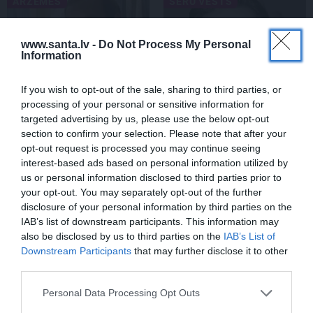
ĀRZEMĒS
SĒRU VĒSTS
www.santa.lv -
Do Not Process My Personal
Information
If you wish to opt-out of the sale, sharing to third parties, or
processing of your personal or sensitive information for
targeted advertising by us, please use the below opt-out
section to confirm your selection. Please note that after your
«Smalkā stila» zvaigzne
Sēru vēsts: Meksikā miris
opt-out request is processed you may continue seeing
seriāla filmēšanas laikā
populārais mūzikas
interest-based ads based on personal information utilized by
pārcietis smagu dzīves
apskatnieks Klāss Vāvere
us or personal information disclosed to third parties prior to
posmu. Kā tagad klājas
your opt-out. You may separately opt-out of the further
Emetam?
disclosure of your personal information by third parties on the
IAB’s list of downstream participants. This information may
also be disclosed by us to third parties on the
IAB’s List of
ZIŅAS
Downstream Participants
that may further disclose it to other
third parties.
Personal Data Processing Opt Outs