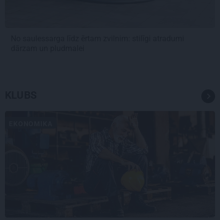
No saulessarga līdz ērtam zvilnim: stilīgi atradumi
dārzam un pludmalei
KLUBS
EKONOMIKA