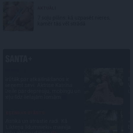
AKTUĀLI
7 soļu plāns: kā uzpasēt nieres,
kamēr tās vēl strādā
INTERVIJA
Es gribu spēlēties tālāk! Sonora
Vaice atklāti par krīzēm, bērniem
n
un jauno profesiju
CIEMOS
«Vectēvam vajadzēja to vērienu
būvējot.» Kā Grišānu ģimene
atjauno senās dzimtas mājas