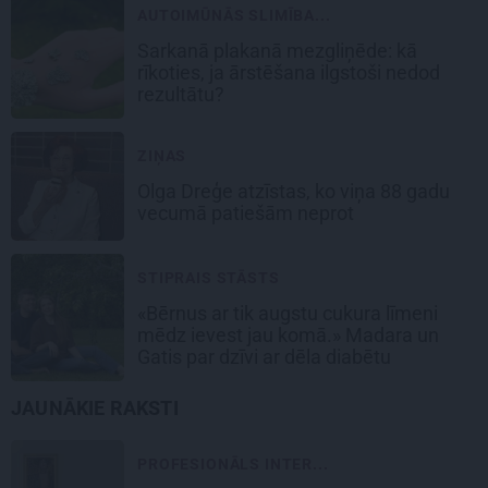
AUTOIMŪNĀS SLIMĪBA...
Sarkanā plakanā mezgliņēde: kā
rīkoties, ja ārstēšana ilgstoši nedod
rezultātu?
ZIŅAS
Olga Dreģe atzīstas, ko viņa 88 gadu
vecumā patiešām neprot
STIPRAIS STĀSTS
«Bērnus ar tik augstu cukura līmeni
mēdz ievest jau komā.» Madara un
Gatis par dzīvi ar dēla diabētu
JAUNĀKIE RAKSTI
PROFESIONĀLS INTER...