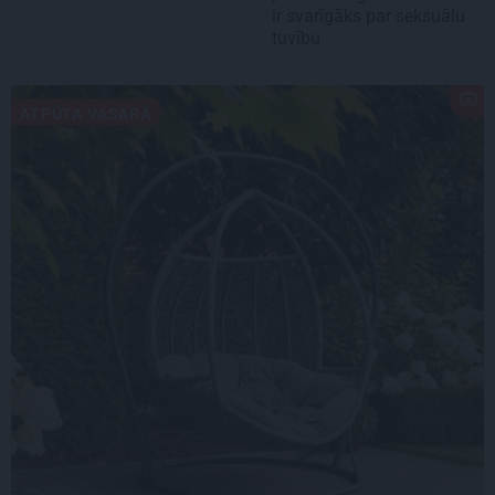
ir svarīgāks par seksuālu
tuvību
ATPŪTA VASARĀ