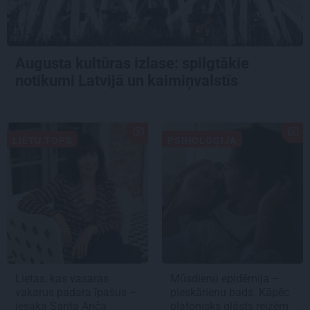
Augusta kultūras izlase: spilgtākie
notikumi Latvijā un kaimiņvalstīs
LIETU TOPS
PSIHOLOĢIJA
Lietas, kas vasaras
Mūsdienu epidēmija –
vakarus padara īpašus –
pieskārienu bads. Kāpēc
iesaka Santa Anča
platonisks glāsts reizēm