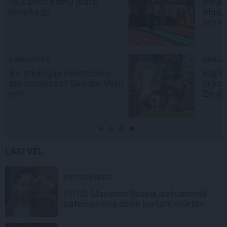
Pieaugušo dzimšanas diena
Rīgā, idejas atmiņā paliekošām
svinībām
REKLĀMRAKSTS
Kāpēc tieši tagad ir labākais
šu
laiks doties uz Pakrojas muižas
Ziedu festivālu?
LASI VĒL
PERSONĪBAS
FOTO: Maksims Busels aizkustinoši
pateicas viņa dzīvē īpašam vīrietim