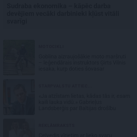
Sudraba ekonomika – kāpēc darba
devējiem vecāki darbinieki kļūst vitāli
svarīgi
MOTOCIKLI
Goblina aizraujošākie moto maršruti
– leģendārais instruktors Ģirts Vilnis
iesaka, kurp doties šovasar
STARPVALSTU ATTIEC...
«Ja atzīstam lietas, kādas tās ir, esam
kaili lauka vidū.» Gabrieļus
Landsberģis par Baltijas drošību
REKLĀMRAKSTS
Ceļvedis vīrietim ar lieko svaru