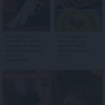
No mantotā zelta
Latvijas gardākās
lombardā līdz saviem
pieturvietas – kur
biznesiem. Investore
palutināt garšas
Baiba Blāķe par dzīves
kārpiņas, apceļojot
skarbajiem
novadus
pagriezieniem
SKAISTUMKOPŠANA