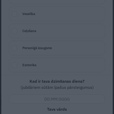
Veselība
Ceļošana
Foto: Pexels
Personīgā izaugsme
Seko
Santa.lv Google
Sievietei, lai viņa ziedētu, vajag sievišķos
Ezoterika
hormonus. Lūk, atbildes uz trim svarīgiem
jautājumiem un īss ieskats sievišķo
Kad ir tava dzimšanas diena?
hormonu pasaulē.
(jubilāriem sūtām īpašus pārsteigumus)
NEPALAID GARĀM!
Tavs vārds