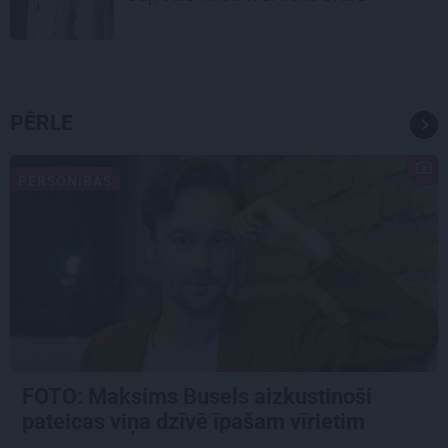
PĒRLE
PERSONĪBAS
FOTO: Maksims Busels aizkustinoši
pateicas viņa dzīvē īpašam vīrietim