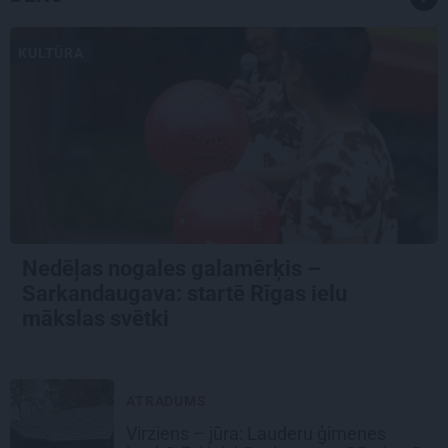
KULTŪRA
Nedēļas nogales galamērķis –
Sarkandaugava: startē Rīgas ielu
mākslas svētki
ATRADUMS
Virziens – jūra: Lauderu ģimenes