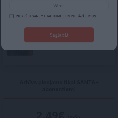
«Cilvēki mēdz sāpināt, bet suns
mīl, neskatoties ne uz ko.»
Nikolaja Puzikova un sievas
PIEKRĪTU SAŅEMT JAUNUMUS UN PIEDĀVĀJUMUS
Gitas mīlules – Faira un Late
Traģēdija Priekulē: kā bezjēdzīgā
Saglabāt
kautiņā varēja iet bojā cilvēks,
kurš nekad nekonfliktēja?
Arhīvs pieejams tikai SANTA+
abonentiem!
2.49€
/mēn.