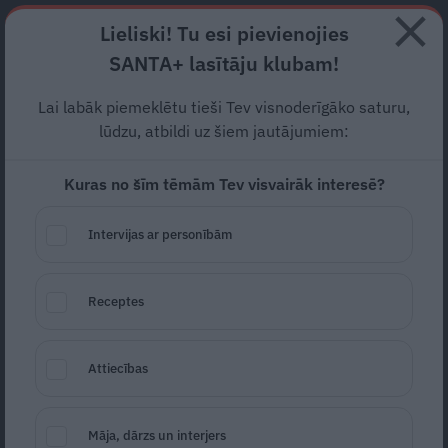
Abonē
Lieliski! Tu esi pievienojies
SANTA+ lasītāju klubam!
RECEPTES
NODERĪGI
JAUNĀKAIS
POPULĀRĀKAIS
Lai labāk piemeklētu tieši Tev visnoderīgāko saturu,
3 svarīgi jautājumi
par
lūdzu, atbildi uz šiem jautājumiem:
hormoniem sievietes
Kuras no šīm tēmām Tev visvairāk interesē?
veselībai
Intervijas ar personībām
SLIMĪBAS
05.11.2023
Santa.lv
Receptes
Redakcija
portals@santa.lv
Attiecības
Māja, dārzs un interjers