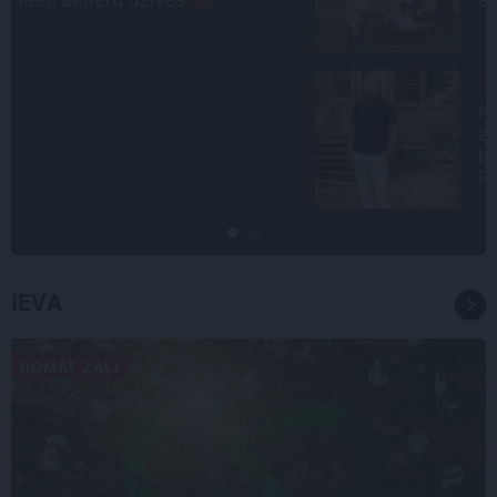
PERSONĪBAS
Noklusētās dzimtas saites,
attiecības ar brāli un 7. bērns kā
brīnums: atklāta saruna ar Andri
Raču
IEVA
DOMĀT ZAĻI