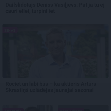
Daiļslidotājs Deniss Vasiļjevs: Pat ja tu ej
cauri ellei, turpini iet
ZIŅAS
Rociet un labi būs – kā aktieris Artūrs
Skrastiņš uzlādējas jaunajai sezonai