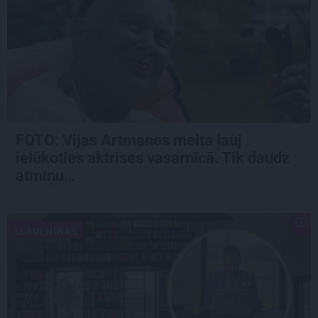
FOTO:
Vijas Artmanes meita
ļauj
ielūkoties aktrises vasarnīcā. Tik daudz
atmiņu…
SLAVENĪBAS