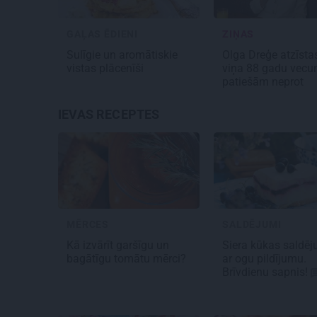
GAĻAS ĒDIENI
ZIŅAS
Sulīgie un aromātiskie
Olga Dreģe atzīstas
vistas
plācenīši
viņa 88 gadu vec
patiešām neprot
IEVAS RECEPTES
MĒRCES
SALDĒJUMI
Kā izvārīt garšīgu un
Siera kūkas
saldē
bagātīgu
tomātu mērci
?
ar ogu pildījumu.
Brīvdienu sapnis!