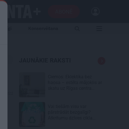
ABONĒ
aršīgi
Konservēšana
JAUNĀKIE RAKSTI
Ciemos: Eklektika bez
haosa – estēta mājoklis ar
skatu uz Rīgas centra
04.2022
jumtiem
Vai tiešām visu var
pārstrādāt bezgalīgi?
Atkritumu dzīves cikla
neredzamā puse