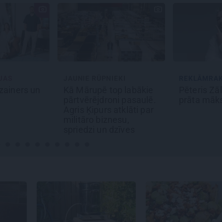
S
JAUNIE RŪPNIEKI
REKLĀMRAKS
iners un
Kā Mārupē top labākie
Pēteris Zālīt
pārtvērējdroni pasaulē.
prāta māksli
Agris Ķipurs atklāti par
militāro biznesu,
spriedzi un dzīves
draivu