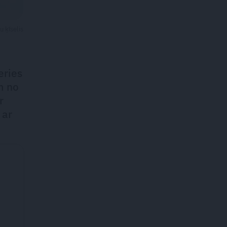
u ķīselis
eries
m no
r
 ar