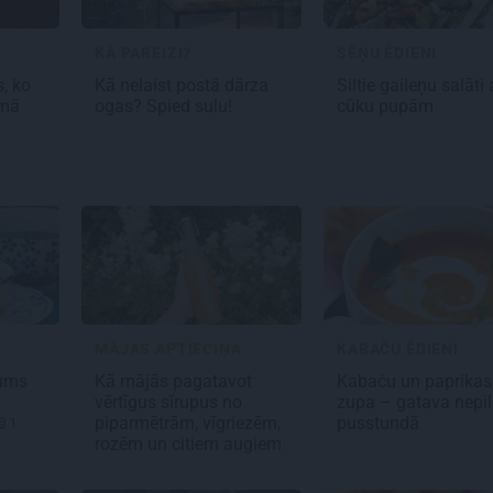
KĀ PAREIZI?
SĒŅU ĒDIENI
, ko
Kā nelaist postā dārza
Siltie gaileņu salāti
umā
ogas? Spied sulu!
cūku pupām
MĀJAS APTIECIŅA
KABAČU ĒDIENI
jums
Kā mājās pagatavot
Kabaču un paprikas
vērtīgus sīrupus no
zupa
– gatava nepi
piparmētrām, vīgriezēm,
pusstundā
1
rozēm un citiem augiem