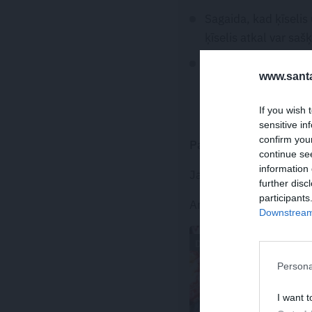
Sagaida, kad ķīselis
ķīselis atkal var sašķ
Atdzesē un pasniedz
www.santa
un garšas kārpiņas v
If you wish 
sensitive in
confirm you
Padoms
continue se
information 
Ja ķīseli vēlas viendab
further disc
participants
Ar dzērvenēm garša bū
Downstream 
DESERTI
Persona
I want t