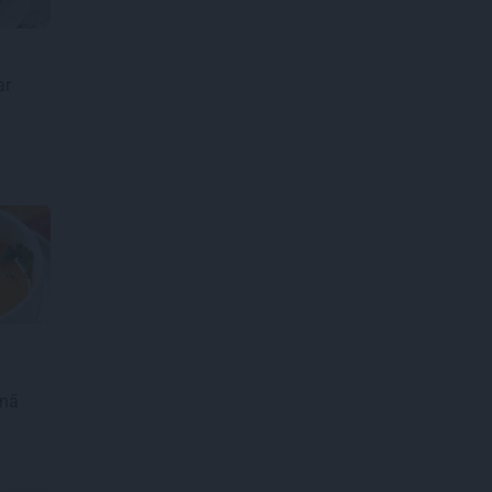
ar
lnā