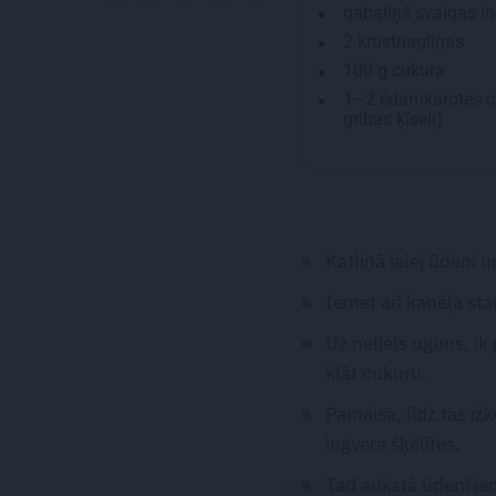
gabaliņš svaigas i
2
krustnagliņas
100 g
cukura
1–2
ēdamkarotes
c
gribas ķīseli)
Katliņā ielej ūdeni 
Iemet arī kanēļa sta
Uz neliels uguns, ik
klāt cukuru.
Pamaisa, līdz tas izk
ingvera šķēlītes.
Tad aukstā ūdenī iem