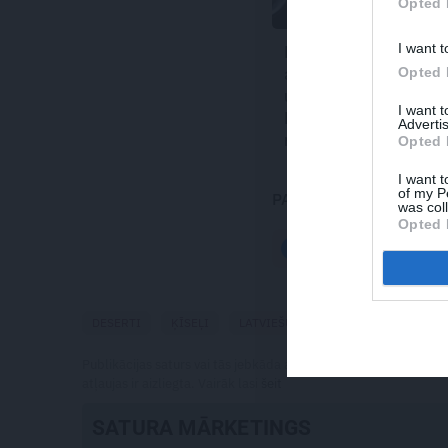
Opted 
I want t
Dundagas
krēms
Opted 
ar ogu ķīseli
–
uzņēmējas Vijas
I want 
Kilblokas
Advertis
recepte
Opted 
I want t
of my P
PADALIES AR DRAUGI
was col
Opted 
FACEBOOK
DESERTI
ĶĪSEĻI
LATVIEŠU VIRTUVE
VIEGLI PAG
Publikācijas saturs vai tās jebkāda apjoma daļa ir aizsargāts a
atļaujas ir aizliegta. Vairāk lasi
šeit
SATURA MĀRKETINGS