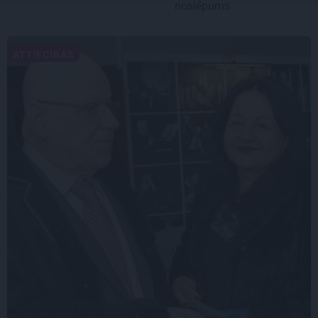
noslēpums
ATTIECĪBAS