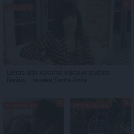
LIETU TOPS
Lietas, kas vasaras vakarus padara
īpašus – iesaka Santa Anča
PSIHOLOĢIJA
ATPŪTA VASARĀ