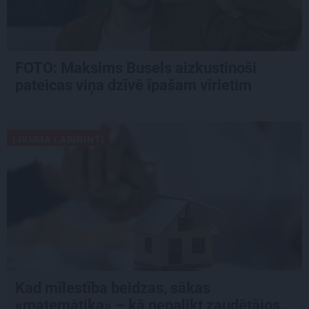
FOTO: Maksims Busels aizkustinoši
pateicas viņa dzīvē īpašam vīrietim
LIKUMA LABIRINTI
Kad mīlestība beidzas, sākas
«matemātika» – kā nepalikt zaudētājos,