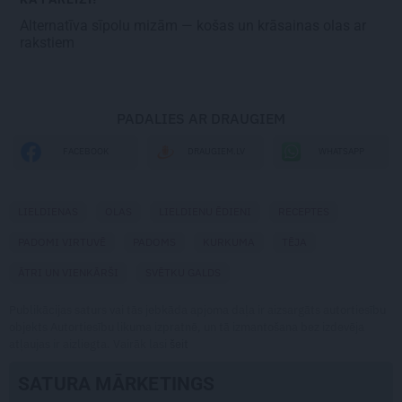
Alternatīva sīpolu mizām —
košas un krāsainas olas ar
rakstiem
PADALIES AR DRAUGIEM
WHATSAPP
FACEBOOK
DRAUGIEM.LV
LIELDIENAS
OLAS
LIELDIENU ĒDIENI
RECEPTES
PADOMI VIRTUVĒ
PADOMS
KURKUMA
TĒJA
ĀTRI UN VIENKĀRŠI
SVĒTKU GALDS
Publikācijas saturs vai tās jebkāda apjoma daļa ir aizsargāts autortiesību
objekts Autortiesību likuma izpratnē, un tā izmantošana bez izdevēja
atļaujas ir aizliegta. Vairāk lasi
šeit
SATURA MĀRKETINGS