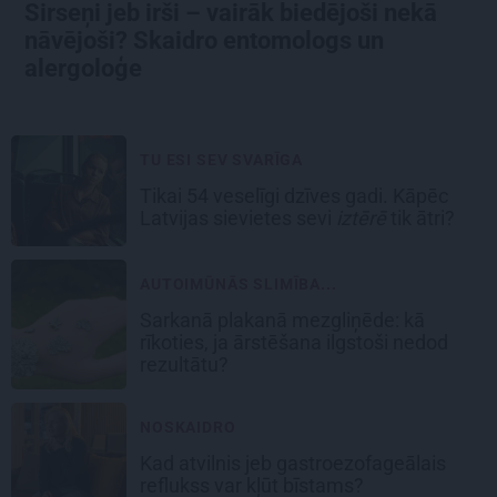
Sirseņi jeb irši – vairāk biedējoši nekā
nāvējoši? Skaidro entomologs un
alergoloģe
TU ESI SEV SVARĪGA
Tikai 54 veselīgi dzīves gadi. Kāpēc
Latvijas sievietes sevi
iztērē
tik ātri?
AUTOIMŪNĀS SLIMĪBA...
Sarkanā plakanā mezgliņēde: kā
rīkoties, ja ārstēšana ilgstoši nedod
rezultātu?
NOSKAIDRO
Kad atvilnis jeb gastroezofageālais
reflukss var kļūt bīstams?