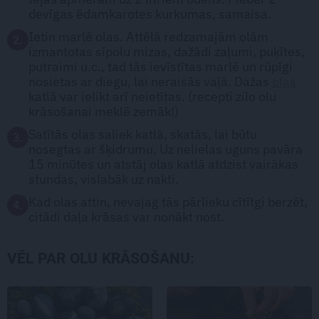
devīgas ēdamkarotes kurkumas, samaisa.
Ietin marlē olas. Attēlā redzamajām olām
2.
izmantotas sīpolu mizas, dažādi zaļumi, puķītes,
putraimi u.c., tad tās ievīstītas marlē un rūpīgi
nosietas ar diegu, lai neraisās vaļā. Dažas
olas
katlā var ielikt arī neietītas. (recepti zilo olu
krāsošanai meklē zemāk!)
Satītās olas saliek katlā, skatās, lai būtu
3.
nosegtas ar šķidrumu. Uz nelielas uguns pavāra
15 minūtes un atstāj olas katlā atdzist vairākas
stundas, vislabāk uz nakti.
Kad olas attin, nevajag tās pārlieku cītītgi berzēt,
4.
citādi daļa krāsas var nonākt nost.
VĒL PAR OLU KRĀSOŠANU: