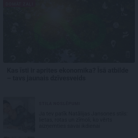
DOMĀT ZAĻI
Kas īsti ir aprites ekonomika? Īsā atbilde
– tavs jaunais dzīvesveids
STILA NOSLĒPUMI
Ja tev patīk Natālijas Jansones stils:
lietas, rotas un zīmoli, ko vērts
aizņemties savai ikdienai