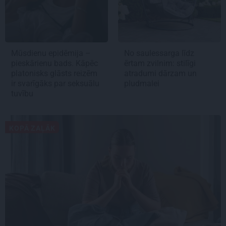
Mūsdienu epidēmija –
No saulessarga līdz
pieskārienu bads. Kāpēc
ērtam zvilnim: stilīgi
platonisks glāsts reizēm
atradumi dārzam un
ir svarīgāks par seksuālu
pludmalei
tuvību
KOPĀ ZAĻĀK