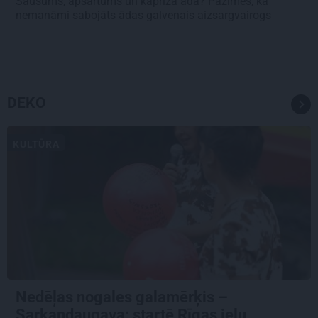
Sausums, apsārtums un kaprīza āda? Pazīmes, ka
nemanāmi sabojāts ādas galvenais aizsargvairogs
DEKO
KULTŪRA
Nedēļas nogales galamērķis –
Sarkandaugava: startē Rīgas ielu