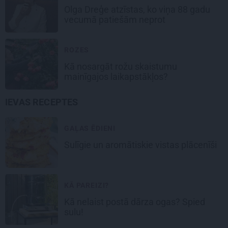
Olga Dreģe atzīstas, ko viņa 88 gadu
vecumā patiešām neprot
ROZES
Kā nosargāt rožu skaistumu
mainīgajos laikapstākļos?
IEVAS RECEPTES
GAĻAS ĒDIENI
Sulīgie un aromātiskie vistas
plācenīši
KĀ PAREIZI?
Kā nelaist postā dārza ogas? Spied
sulu!