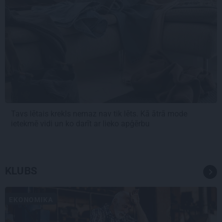
Tavs lētais krekls nemaz nav tik lēts. Kā ātrā mode
ietekmē vidi un ko darīt ar lieko apģērbu
KLUBS
EKONOMIKA