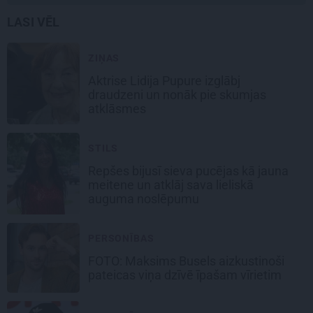
LASI VĒL
ZIŅAS
Aktrise Lidija Pupure izglābj
draudzeni un nonāk pie skumjas
atklāsmes
STILS
Repšes bijusī sieva pucējas kā jauna
meitene un atklāj sava lieliskā
auguma noslēpumu
PERSONĪBAS
FOTO: Maksims Busels aizkustinoši
pateicas viņa dzīvē īpašam vīrietim