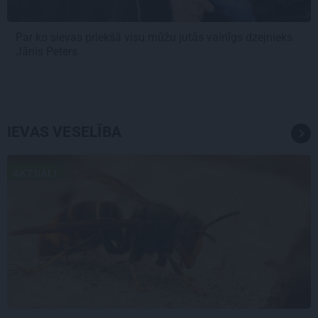
Par ko sievas priekšā visu mūžu jutās vainīgs dzejnieks
Jānis Peters
IEVAS VESELĪBA
AKTUĀLI