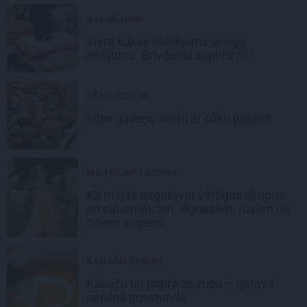
SALDĒJUMI
Siera kūkas
saldējums
ar ogu
pildījumu. Brīvdienu sapnis!
1
SĒŅU ĒDIENI
Siltie gaileņu salāti
ar cūku pupām
MĀJAS APTIECIŅA
Kā mājās pagatavot vērtīgus sīrupus
no piparmētrām, vīgriezēm, rozēm un
citiem augiem
KABAČU ĒDIENI
Kabaču un paprikas zupa
– gatava
nepilnā pusstundā