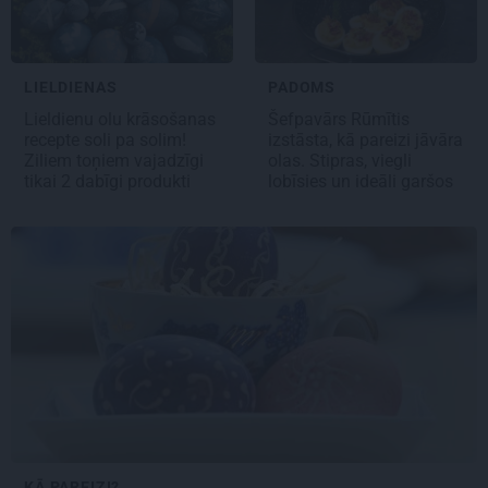
LIELDIENAS
PADOMS
Lieldienu
olu krāsošanas
Šefpavārs Rūmītis
recepte
soli pa solim!
izstāsta,
kā pareizi jāvāra
Ziliem toņiem vajadzīgi
olas
. Stipras, viegli
tikai 2 dabīgi produkti
lobīsies un ideāli garšos
KĀ PAREIZI?