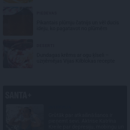
PIEDEVAS
Pikantais
plūmju čatnijs
un vēl ducis
ideju, ko pagatavot no plūmēm
DESERTI
Dundagas
krēms ar ogu ķīseli
–
uzņēmējas Vijas Kilblokas recepte
SLAVENĪBU MĪLUĻI
«Cilvēki mēdz sāpināt, bet suns
mīl, neskatoties ne uz ko.»
n
Nikolaja Puzikova un sievas