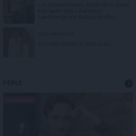
«Ja atzīstam lietas, kādas tās ir, esam
kaili lauka vidū.» Gabrieļus
Landsberģis par Baltijas drošību
REKLĀMRAKSTS
Ceļvedis vīrietim ar lieko svaru
PĒRLE
PERSONĪBAS