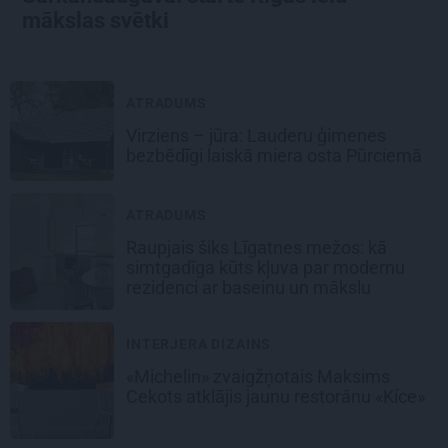
mākslas svētki
ATRADUMS
Virziens – jūra: Lauderu ģimenes
bezbēdīgi laiskā miera osta Pūrciemā
ATRADUMS
Raupjais šiks Līgatnes mežos: kā
simtgadīga kūts kļuva par modernu
rezidenci ar baseinu un mākslu
INTERJERA DIZAINS
«Michelin» zvaigžņotais Maksims
Cekots atklājis jaunu restorānu «Kíce»