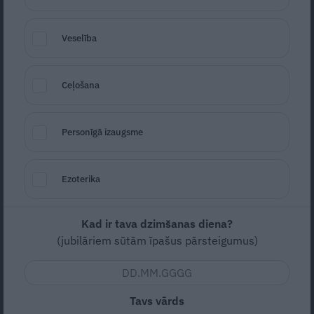
Veselība
Ceļošana
Personīgā izaugsme
Foto: Ilze Klapere
Seko
Santa.lv Google
Ezoterika
Kad ir tava dzimšanas diena?
Zema
Lēti
(jubilāriem sūtām īpašus pārsteigumus)
5
vērtējums (
3
)
Tavs vārds