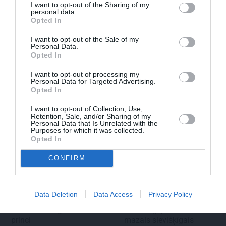
I want to opt-out of the Sharing of my
FOTO:
Vijas Artmanes meita
ļauj
personal data.
Opted In
ielūkoties aktrises vasarnīcā. Tik daudz
atmiņu…
I want to opt-out of the Sale of my
Personal Data.
Opted In
I want to opt-out of processing my
ŠLĀGERMŪZIKA
DZIMŠANAS DIENA
Personal Data for Targeted Advertising.
Opted In
I want to opt-out of Collection, Use,
Retention, Sale, and/or Sharing of my
Personal Data that Is Unrelated with the
Purposes for which it was collected.
Opted In
CONFIRM
Edvards Strazdiņš atklāti
«It kā pēkšņi es būtu
pasaka, ko domā par
kļuvusi gaisīgāka,
Data Deletion
Data Access
Privacy Policy
Bumbieri. Neparasta
jaunāka, vieglāka…»
saruna ar šlāgermūzikas
Ērikas Eglijas-Grāveles
princi
mazais sievišķīgais