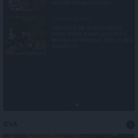
Gitas mīlules – Faira un Late
PERSONĪBAS
Noklusētās dzimtas saites,
attiecības ar brāli un 7. bērns kā
la
brīnums: atklāta saruna ar Andri
Raču
INTERVIJA
«Nevajag kalnos tēlot varoņus!
Tie ātri noliks pie vietas.»
Alpīnists Atis Plakans, kurš
pieredzējis biedra bojāeju
IEVA