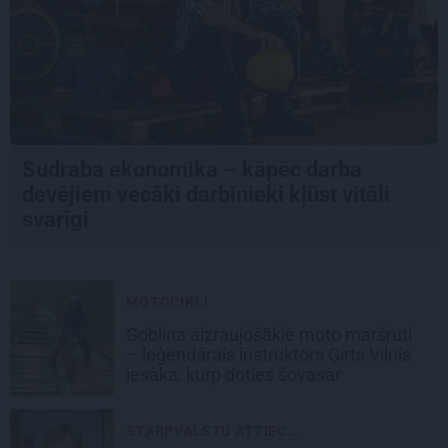
Sudraba ekonomika – kāpēc darba
devējiem vecāki darbinieki kļūst vitāli
svarīgi
MOTOCIKLI
Goblina aizraujošākie moto maršruti
– leģendārais instruktors Ģirts Vilnis
iesaka, kurp doties šovasar
STARPVALSTU ATTIEC...