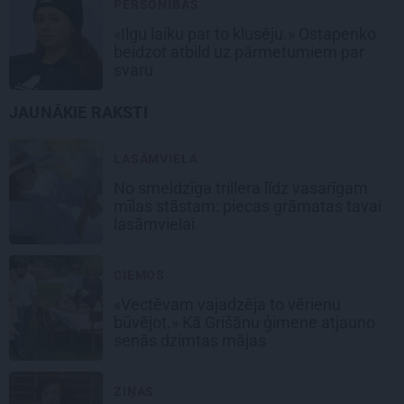
PERSONĪBAS
«Ilgu laiku par to klusēju.» Ostapenko
beidzot atbild uz pārmetumiem par
svaru
JAUNĀKIE RAKSTI
LASĀMVIELA
No smeldzīga trillera līdz vasarīgam
mīlas stāstam: piecas grāmatas tavai
lasāmvielai
CIEMOS
«Vectēvam vajadzēja to vērienu
būvējot.» Kā Grišānu ģimene atjauno
senās dzimtas mājas
ZIŅAS