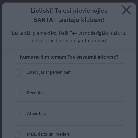
Abonē
Lieliski! Tu esi pievienojies
SANTA+ lasītāju klubam!
RECEPTES
NODERĪGI
JAUNĀKAIS
POPULĀRĀKAIS
Lai labāk piemeklētu tieši Tev visnoderīgāko saturu,
lūdzu, atbildi uz šiem jautājumiem:
Kuras no šīm tēmām Tev visvairāk interesē?
Skaisti
zaļas Lieldienu olas
.
Lūk, recepte, kā tādas
Intervijas ar personībām
nokrāsot!
Receptes
LIELDIENAS
19.04.2025
Ilze Klapere
žurnāliste
Attiecības
portals@santa.lv
Māja, dārzs un interjers