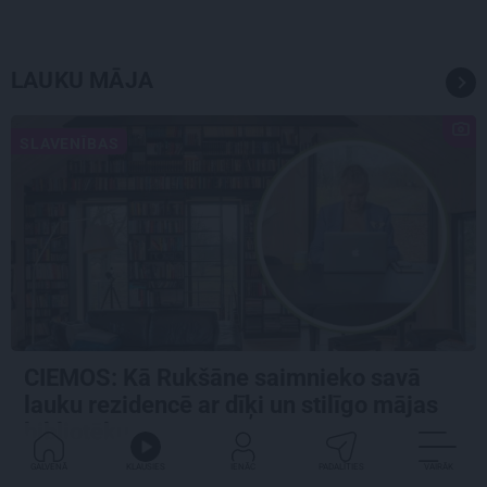
LAUKU MĀJA
SLAVENĪBAS
CIEMOS: Kā Rukšāne saimnieko savā
lauku rezidencē ar dīķi un stilīgo mājas
bibliotēku
GALVENĀ
KLAUSIES
IENĀC
PADALĪTIES
VAIRĀK