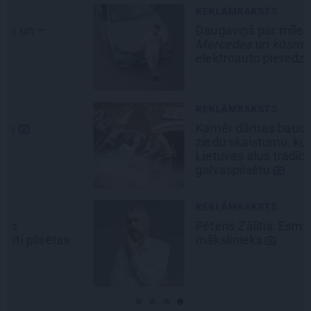
REKLĀMRAKSTS
Daugaviņš par mīlestību pret
Mercedes
un
kosmisko
jaunā
elektroauto pieredzi
REKLĀMRAKSTS
Kamēr dāmas bauda miljoniem
ziedu skaistumu, kungi atklāj
Lietuvas alus tradīciju
galvaspilsētu
REKLĀMRAKSTS
Pēteris Zālītis: Esmu prāta
mākslinieks