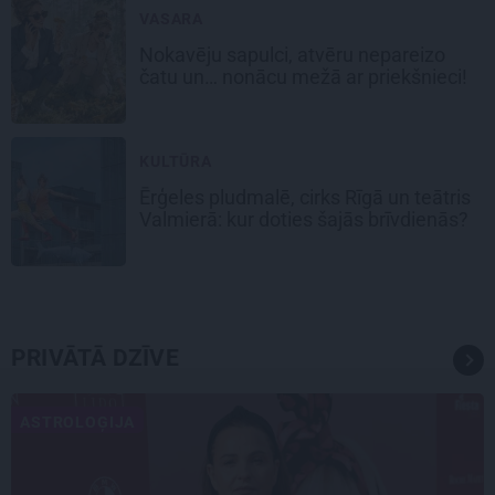
VASARA
Nokavēju sapulci, atvēru nepareizo
čatu un… nonācu mežā ar priekšnieci!
KULTŪRA
Ērģeles pludmalē, cirks Rīgā un teātris
Valmierā: kur doties šajās brīvdienās?
PRIVĀTĀ DZĪVE
ASTROLOĢIJA