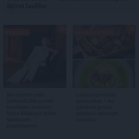
šķirot laulību
PIEREDZE
APCEĻO LATVIJU
No mantotā zelta
Latvijas gardākās
lombardā līdz saviem
pieturvietas – kur
biznesiem. Investore
palutināt garšas
Baiba Blāķe par dzīves
kārpiņas, apceļojot
skarbajiem
novadus
pagriezieniem