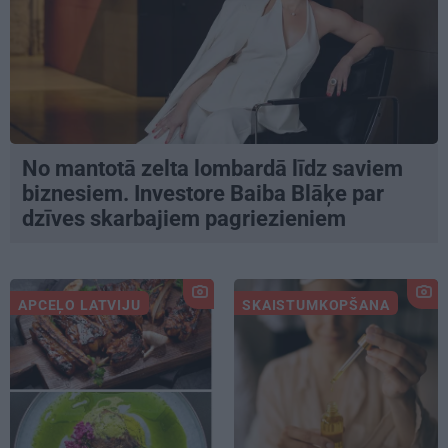
No mantotā zelta lombardā līdz saviem
biznesiem. Investore Baiba Blāķe par
dzīves skarbajiem pagriezieniem
APCEĻO LATVIJU
SKAISTUMKOPŠANA