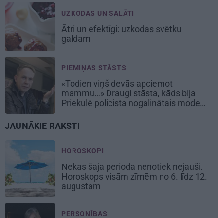
UZKODAS UN SALĀTI
Ātri un efektīgi:
uzkodas svētku
galdam
PIEMIŅAS STĀSTS
«Todien viņš devās apciemot
mammu…» Draugi stāsta, kāds bija
Priekulē policista nogalinātais modes
mākslinieks
JAUNĀKIE RAKSTI
HOROSKOPI
Nekas šajā periodā nenotiek nejauši.
Horoskops visām zīmēm no 6. līdz 12.
augustam
PERSONĪBAS