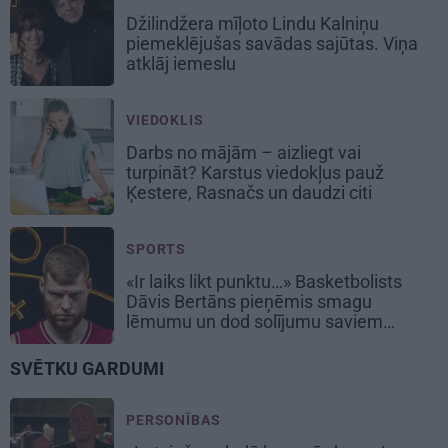
Džilindžera mīļoto Lindu Kalniņu
piemeklējušas savādas sajūtas. Viņa
atklāj iemeslu
VIEDOKLIS
Darbs no mājām – aizliegt vai
turpināt? Karstus viedokļus pauž
Ķestere, Rasnačs un daudzi citi
SPORTS
«Ir laiks likt punktu…» Basketbolists
Dāvis Bertāns pieņēmis smagu
lēmumu un dod solījumu saviem
biedriem
SVĒTKU GARDUMI
PERSONĪBAS