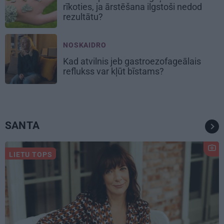
rīkoties, ja ārstēšana ilgstoši nedod
rezultātu?
NOSKAIDRO
Kad atvilnis jeb gastroezofageālais
reflukss var kļūt bīstams?
SANTA
LIETU TOPS