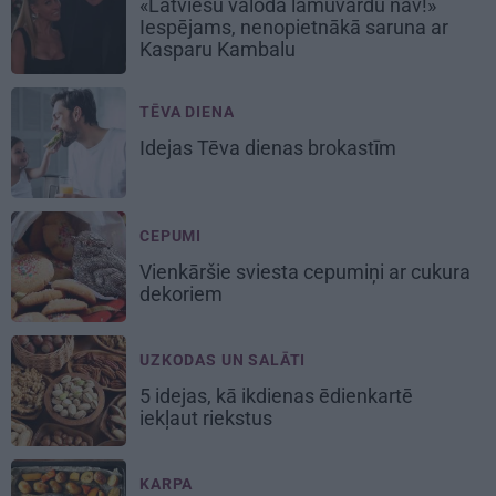
«Latviešu valodā lamuvārdu nav!»
Iespējams, nenopietnākā saruna ar
Kasparu Kambalu
TĒVA DIENA
Idejas
Tēva dienas
brokastīm
CEPUMI
Vienkāršie
sviesta cepumiņi
ar cukura
dekoriem
UZKODAS UN SALĀTI
5 idejas,
kā ikdienas ēdienkartē
iekļaut riekstus
KARPA