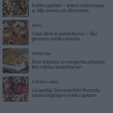
Svētku galdam – krāsnī
cepta karpa
ar diļļu sviestu un dārzeņiem
ĀBOLI
Cepti āboli
ar putukrējumu – Ēķu
ģimenes svētku recepte
PĪRĀDZIŅI
Ātrie krējuma un margarīna
pīrādziņi
.
Bez mīklas raudzēšanas!
SVĒTKU LAIKS
Lai garšīgi Ziemassvētki! Recepšu
izlase bagātīgam
svētku galdam