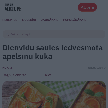
Abonē
RECEPTES
NODERĪGI
JAUNĀKAIS
POPULĀRĀKAIS
Dienvidu saules iedvesmota
apelsīnu kūka
KŪKAS
05.07.2019
Dagnija Zīverte
Ieva