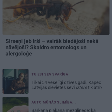
Sirseņi jeb irši – vairāk biedējoši nekā
nāvējoši? Skaidro entomologs un
alergoloģe
TU ESI SEV SVARĪGA
Tikai 54 veselīgi dzīves gadi. Kāpēc
Latvijas sievietes sevi
iztērē
tik ātri?
AUTOIMŪNĀS SLIMĪBA...
Sarkanā plakanā mezgliņēde: kā