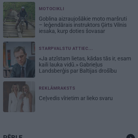
MOTOCIKLI
Goblina aizraujošākie moto maršruti
– leģendārais instruktors Ģirts Vilnis
iesaka, kurp doties šovasar
STARPVALSTU ATTIEC...
«Ja atzīstam lietas, kādas tās ir, esam
kaili lauka vidū.» Gabrieļus
Landsberģis par Baltijas drošību
REKLĀMRAKSTS
Ceļvedis vīrietim ar lieko svaru
PĒRLE