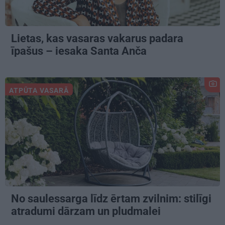
Lietas, kas vasaras vakarus padara
īpašus – iesaka Santa Anča
ATPŪTA VASARĀ
No saulessarga līdz ērtam zvilnim: stilīgi
atradumi dārzam un pludmalei