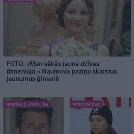
FOTO: «Man sākās jauna dzīves
dimensija.» Naumova paziņo skaistus
jaunumus ģimenē
MENTĀLĀ VESELĪBA
PERSONĪBAS