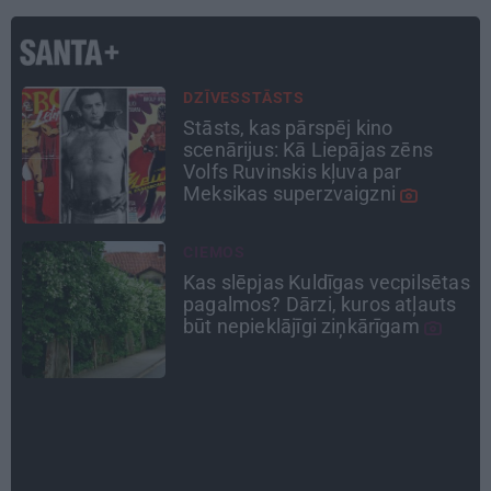
ATRADUMS
Virziens – jūra: Lauderu
ģimenes bezbēdīgi laiskā miera
osta Pūrciemā
TAVS ĀRSTS
as
«Manā kabinetā bijusi teju visa
Liepāja.» Ārste Ingrīda
Gardovska par vairāk nekā 50
gadiem medicīnā
PSIHOLOĢIJA
Mūsdienu epidēmija –
pieskārienu bads. Kāpēc
platonisks glāsts reizēm ir