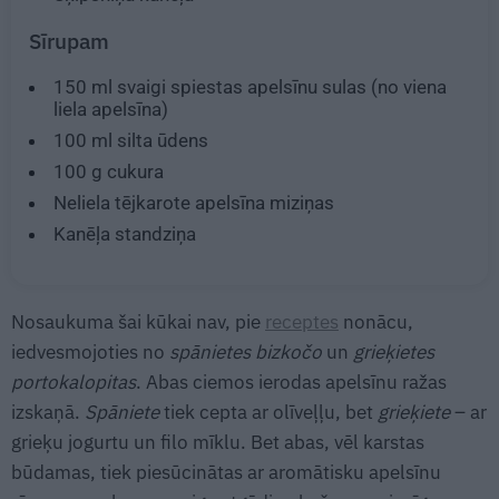
Sīrupam
150 ml
svaigi spiestas apelsīnu sulas (no viena
liela apelsīna)
100 ml
silta ūdens
100 g
cukura
Neliela
tējkarote
apelsīna miziņas
Kanēļa standziņa
Nosaukuma šai kūkai nav, pie
receptes
nonācu,
iedvesmojoties no
spānietes
bizkočo
un
grieķietes
portokalopitas
. Abas ciemos ierodas apelsīnu ražas
izskaņā.
Spāniete
tiek cepta ar olīveļļu, bet
grieķiete
– ar
grieķu jogurtu un filo mīklu. Bet abas, vēl karstas
būdamas, tiek piesūcinātas ar aromātisku apelsīnu