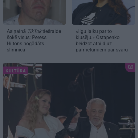
Asiņainā
TikTok
tiešraide
«Ilgu laiku par to
šokē visus: Peress
klusēju.» Ostapenko
Hiltons nogādāts
beidzot atbild uz
slimnīcā
pārmetumiem par svaru
KULTŪRA