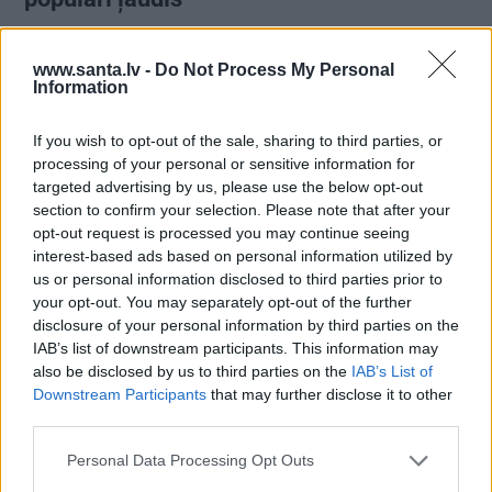
www.santa.lv -
Do Not Process My Personal
Information
ZAĻI DOMĀT
Ražotāji spiesti piekāpties – visā
If you wish to opt-out of the sale, sharing to third parties, or
Eiropā mainās preču remonta un
processing of your personal or sensitive information for
garantijas noteikumi
targeted advertising by us, please use the below opt-out
section to confirm your selection. Please note that after your
LATVIJAS PĒRLES
opt-out request is processed you may continue seeing
interest-based ads based on personal information utilized by
FOTO: Klostera dzīves noslēpumi –
us or personal information disclosed to third parties prior to
ielūkojamies Viļānu Svētā Alberta
your opt-out. You may separately opt-out of the further
Lielā klostera tēvu ikdienā
disclosure of your personal information by third parties on the
IAB’s list of downstream participants. This information may
also be disclosed by us to third parties on the
IAB’s List of
PERSONĪBAS
Downstream Participants
that may further disclose it to other
«Mana eksistences forma kopš
third parties.
bērnības – cīņa.» Lauris Dzelzītis par
panikas lēkmēm, vientulību un
Personal Data Processing Opt Outs
atgriešanos teātrī