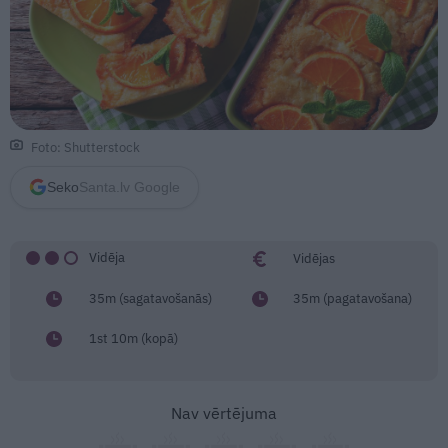
Foto: Shutterstock
Seko
Santa.lv Google
Vidēja
Vidējas
35m (sagatavošanās)
35m (pagatavošana)
1st 10m (kopā)
Nav vērtējuma