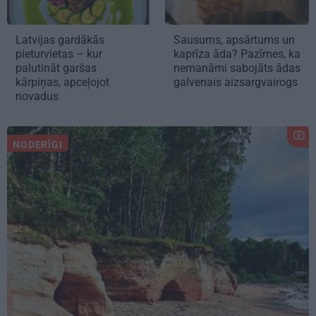
Latvijas gardākās
Sausums, apsārtums un
pieturvietas – kur
kaprīza āda? Pazīmes, ka
palutināt garšas
nemanāmi sabojāts ādas
kārpiņas, apceļojot
galvenais aizsargvairogs
novadus
NODERĪGI