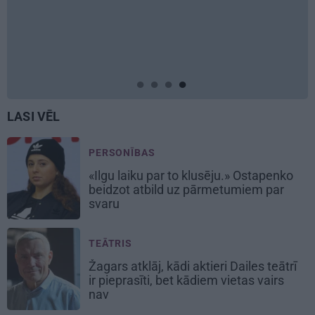
LASI VĒL
PERSONĪBAS
«Ilgu laiku par to klusēju.» Ostapenko
beidzot atbild uz pārmetumiem par
svaru
TEĀTRIS
Žagars atklāj, kādi aktieri Dailes teātrī
ir pieprasīti, bet kādiem vietas vairs
nav