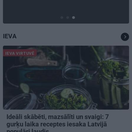
svarīgāks par seksuālu tuvību
IEVA
IEVA VIRTUVĒ
Ideāli skābēti, mazsālīti un svaigi: 7
gurķu laika receptes iesaka Latvijā
populāri ļaudis