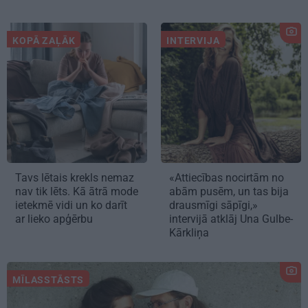
KOPĀ ZAĻĀK
INTERVIJA
Tavs lētais krekls nemaz
«Attiecības nocirtām no
nav tik lēts. Kā ātrā mode
abām pusēm, un tas bija
ietekmē vidi un ko darīt
drausmīgi sāpīgi,»
ar lieko apģērbu
intervijā atklāj Una Gulbe-
Kārkliņa
MĪLASSTĀSTS