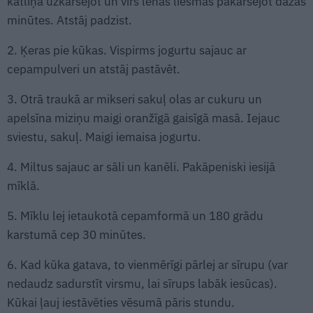
katliņā uzkarsējot un virs lēnas liesmas pakarsējot dažas
minūtes. Atstāj padzist.
2. Ķeras pie kūkas. Vispirms jogurtu sajauc ar
cepampulveri un atstāj pastāvēt.
3. Otrā traukā ar mikseri sakuļ olas ar cukuru un
apelsīna miziņu maigi oranžīgā gaisīgā masā. Iejauc
sviestu, sakuļ. Maigi iemaisa jogurtu.
4. Miltus sajauc ar sāli un kanēli. Pakāpeniski iesijā
mīklā.
5. Mīklu lej ietaukotā cepamformā un 180 grādu
karstumā cep 30 minūtes.
6. Kad kūka gatava, to vienmērīgi pārlej ar sīrupu (var
nedaudz sadurstīt virsmu, lai sīrups labāk iesūcas).
Kūkai ļauj iestāvēties vēsumā pāris stundu.