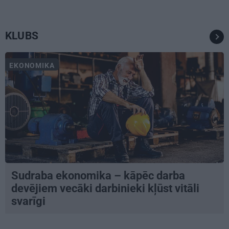
KLUBS
EKONOMIKA
Sudraba ekonomika – kāpēc darba
devējiem vecāki darbinieki kļūst vitāli
svarīgi