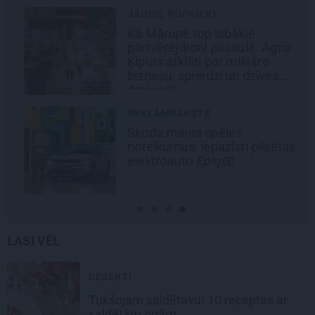
JAUNIE RŪPNIEKI
Kā Mārupē top labākie
pārtvērējdroni pasaulē. Agris
Ķipurs atklāti par militāro
biznesu, spriedzi un dzīves
draivu
REKLĀMRAKSTS
Škoda maina spēles
noteikumus: iepazīsti pilsētas
elektroauto
Epiq
LASI VĒL
DESERTI
Tukšojam saldētavu! 10 receptes ar
saldētām ogām