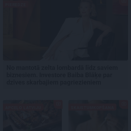
PIEREDZE
No mantotā zelta lombardā līdz saviem
biznesiem. Investore Baiba Blāķe par
dzīves skarbajiem pagriezieniem
APCEĻO LATVIJU
SKAISTUMKOPŠANA