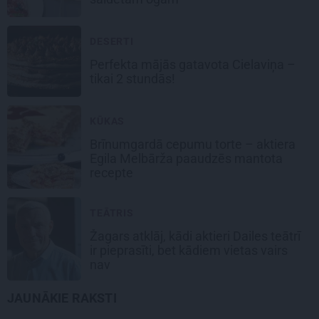
DESERTI
Perfekta mājās gatavota
Cielaviņa
–
tikai 2 stundās!
KŪKAS
Brīnumgardā
cepumu torte
– aktiera
Egila Melbārža paaudzēs mantota
recepte
TEĀTRIS
Žagars atklāj, kādi aktieri Dailes teātrī
ir pieprasīti, bet kādiem vietas vairs
nav
JAUNĀKIE RAKSTI