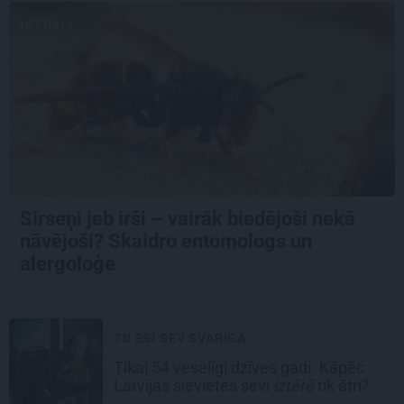
AKTUĀLI
Sirseņi jeb irši – vairāk biedējoši nekā
nāvējoši? Skaidro entomologs un
alergoloģe
TU ESI SEV SVARĪGA
Tikai 54 veselīgi dzīves gadi. Kāpēc
Latvijas sievietes sevi
iztērē
tik ātri?