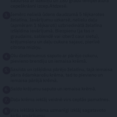
sadursta ar dakšiņu un 180 grādu temperatūrā
cepeškrāsnī izcep.Atdzesē.
Iemērc nelielā ūdens daudzumā 5 tējkarotes
3.
želatīna. Ievārījumu uzkarsē, nelielu daļu
(apmēram 1 tējkaroti) uzbriedinātā želatīna
izšķīdina ievārījumā. Biezpienu (ja tas ir
graudains, sablendē vai izberž caur sietu),
krējumsieru un daļu cukura sajauc, pierīvē
citrona miziņu.
Olu dzeltenumus saputo ar pārējo cukuru,
4.
pievieno brendiju un iemaisa krēmā.
Sasilda un izšķīdina pārējo želatīnu, tajā iemaisa
5.
pāris ēdamkarošu krēma, tad to pievieno un
iemaisa pārējā krēmā.
Saldo krējumu saputo un iemaisa krēmā.
6.
Daļu krēma ieklāj veidnē virs ceptās pamatnes.
7.
Virs ieklātā krēma uzmanīgi izklāj sagatavoto
8.
ķiršu ievārījumu.