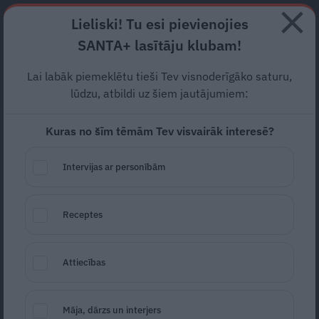
Abonē
Lieliski! Tu esi pievienojies
SANTA+ lasītāju klubam!
RECEPTES
NODERĪGI
JAUNĀKAIS
POPULĀRĀKAIS
Lai labāk piemeklētu tieši Tev visnoderīgāko saturu,
lūdzu, atbildi uz šiem jautājumiem:
Kuras no šīm tēmām Tev visvairāk interesē?
Siera kūka ar ievārījumu
Intervijas ar personībām
SIERA KŪKAS
01.07.2019
Receptes
Attiecības
Māja, dārzs un interjers