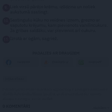
Liek virsū pārējo krēmu, izlīdzina un noliek
9.
aukstumā sastingt.
Sastingušu kūku no veidnes izņem, grezno ar
10.
saputotu krējumu, kam pievienots vanilīncukurs.
Ja gribas saldāku, var pievienot arī cukuru.
Izrotā ar ogām, sagriež.
11.
PADALIES AR DRAUGIEM
WHATSAPP
FACEBOOK
DRAUGIEM.LV
SIERA KŪKAS
Publikācijas saturs vai tās jebkāda apjoma daļa ir aizsargāts autortiesību
objekts Autortiesību likuma izpratnē, un tā izmantošana bez izdevēja
atļaujas ir aizliegta. Vairāk lasi
šeit
0 KOMENTĀRI
JAUNĀKIE