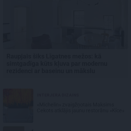
Raupjais šiks Līgatnes mežos: kā
simtgadīga kūts kļuva par modernu
rezidenci ar baseinu un mākslu
INTERJERA DIZAINS
«Michelin» zvaigžņotais Maksims
Cekots atklājis jaunu restorānu «Kíce»