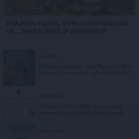
Nokavēju sapulci, atvēru nepareizo čatu
un… nonācu mežā ar priekšnieci!
KULTŪRA
Ērģeles pludmalē, cirks Rīgā un teātris
Valmierā: kur doties šajās brīvdienās?
PĀRDOMĀM
«Citiem iet vēl sliktāk» nav nekāds
mierinājums. Skaidro Diāna Zande
HOROSKOPI