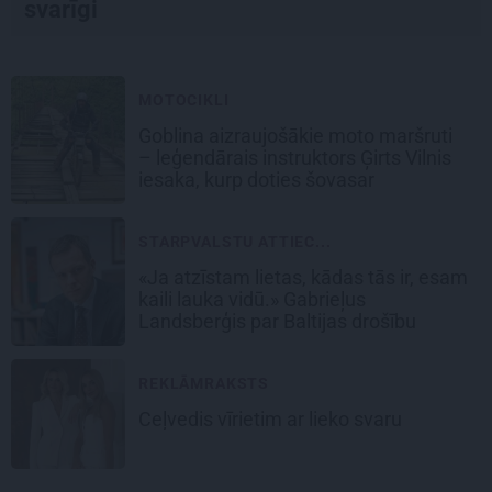
svarīgi
MOTOCIKLI
Goblina aizraujošākie moto maršruti
– leģendārais instruktors Ģirts Vilnis
iesaka, kurp doties šovasar
STARPVALSTU ATTIEC...
«Ja atzīstam lietas, kādas tās ir, esam
kaili lauka vidū.» Gabrieļus
Landsberģis par Baltijas drošību
REKLĀMRAKSTS
Ceļvedis vīrietim ar lieko svaru