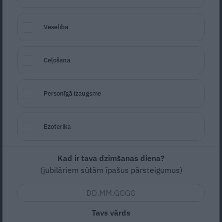
Veselība
Siera kūka ar ievārījumu recepte
Ceļošana
Seko
Santa.lv Google
Personīgā izaugsme
Vidēja
Vidējas
Ezoterika
Nav vērtējuma
Kad ir tava dzimšanas diena?
(jubilāriem sūtām īpašus pārsteigumus)
Mākoņkūka ar ķiršu maliņu – rezultāts noteikti būs
iegultīto pūliņu vērts.
Tavs vārds