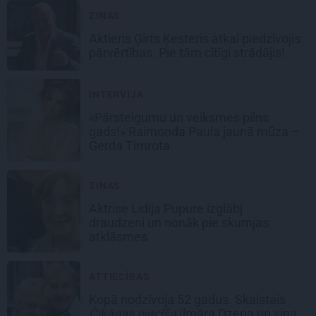
ZIŅAS
Aktieris Ģirts Ķesteris atkal piedzīvojis
pārvērtības. Pie tām cītīgi strādājis!
INTERVIJA
«Pārsteigumu un veiksmes pilns
gads!» Raimonda Paula jaunā mūza –
Gerda Timrota
ZIŅAS
Aktrise Lidija Pupure izglābj
draudzeni un nonāk pie skumjas
atklāsmes
ATTIECĪBAS
Kopā nodzīvoja 52 gadus. Skaistais
Čikāgas piecīša
Ilmāra Dzeņa un viņa