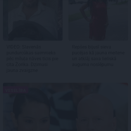
VIDEO: Slavenās
Repšes bijusī sieva
pundurcūkas saimnieks
pucējas kā jauna meitene
pēc mīluļa nāves ticis pie
un atklāj sava lieliskā
cita Žorika. Dzimusi
auguma noslēpumu
jauna zvaigzne
VESELĪBA