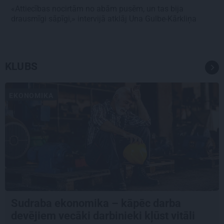
«Attiecības nocirtām no abām pusēm, un tas bija
drausmīgi sāpīgi,» intervijā atklāj Una Gulbe-Kārkliņa
KLUBS
EKONOMIKA
Sudraba ekonomika – kāpēc darba
devējiem vecāki darbinieki kļūst vitāli