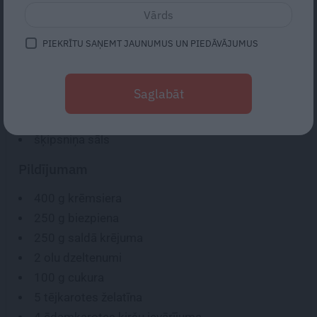
SASTĀVDAĻAS:
Pamatnei
PIEKRĪTU SAŅEMT JAUNUMUS UN PIEDĀVĀJUMUS
70 g
mīksta sviesta
150-160 g
miltu
Saglabāt
1/2
olas
2 ēdamkarotes
cukura
šķipsniņa sāls
Pildījumam
400 g
krēmsiera
250 g
biezpiena
250 g
saldā krējuma
2
olu dzeltenumi
100 g
cukura
5 tējkarotes
želatīna
4 ēdamkarotes
ķiršu ievārījuma