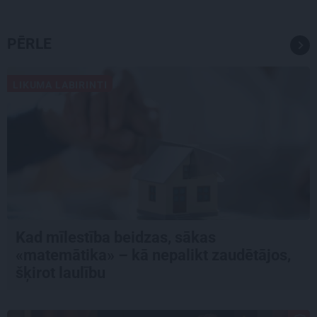
PĒRLE
LIKUMA LABIRINTI
Kad mīlestība beidzas, sākas
«matemātika» – kā nepalikt zaudētājos,
šķirot laulību