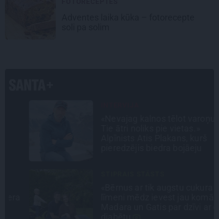
FOTORECEPTES
Adventes laika
kūka – fotorecepte
soli pa solim
INTERVIJA
«Nevajag kalnos tēlot varoņus!
Tie ātri noliks pie vietas.»
Alpīnists Atis Plakans, kurš
pieredzējis biedra bojāeju
STIPRAIS STĀSTS
«Bērnus ar tik augstu cukura
a
līmeni mēdz ievest jau komā.»
Madara un Gatis par dzīvi ar dēla
diabētu