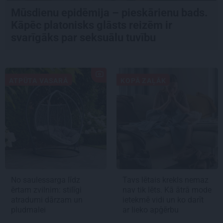
Mūsdienu epidēmija – pieskārienu bads.
Kāpēc platonisks glāsts reizēm ir
svarīgāks par seksuālu tuvību
ATPŪTA VASARĀ
KOPĀ ZAĻĀK
No saulessarga līdz
Tavs lētais krekls nemaz
ērtam zvilnim: stilīgi
nav tik lēts. Kā ātrā mode
atradumi dārzam un
ietekmē vidi un ko darīt
pludmalei
ar lieko apģērbu