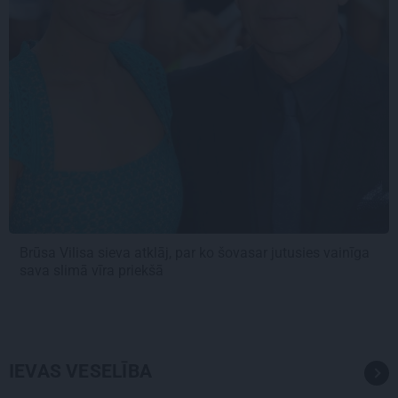
Brūsa Vilisa sieva atklāj, par ko šovasar jutusies vainīga
sava slimā vīra priekšā
IEVAS VESELĪBA