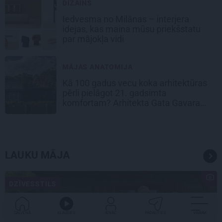
DIZAINS
Iedvesma no Milānas – interjera
idejas, kas maina mūsu priekšstatu
par mājokļa vidi
MĀJAS ANATOMIJA
Kā 100 gadus vecu koka arhitektūras
pērli pielāgot 21. gadsimta
komfortam? Arhitekta Gata Gavara
pieredze
LAUKU MĀJA
DZĪVESSTILS
GALVENĀ
KLAUSIES
IENĀC
PADALĪTIES
VAIRĀK