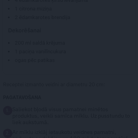
1
citrona miziņa
2 ēdamkarotes
brendija
Dekorēšanai
200 ml
saldā krējuma
1
paciņa vanilīncukura
ogas pēc patikas
Receptei izmanto veidni ar diametru 20 cm:
PAGATAVOŠANA
Saliekot bļodā visus pamatnei minētos
1.
produktus, veikli samīca mīklu. Uz pusstundu to
liek aukstumā.
Ar mīklu izklāj ietaukotu veidnes pamatni,
2.