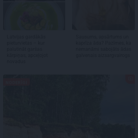
Latvijas gardākās
Sausums, apsārtums un
pieturvietas – kur
kaprīza āda? Pazīmes, ka
palutināt garšas
nemanāmi sabojāts ādas
kārpiņas, apceļojot
galvenais aizsargvairogs
novadus
NODERĪGI