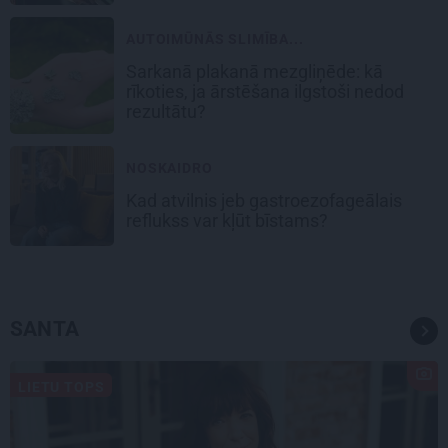
AUTOIMŪNĀS SLIMĪBA...
Sarkanā plakanā mezgliņēde: kā
rīkoties, ja ārstēšana ilgstoši nedod
rezultātu?
NOSKAIDRO
Kad atvilnis jeb gastroezofageālais
reflukss var kļūt bīstams?
SANTA
LIETU TOPS