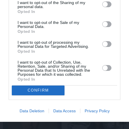
pārdzīvojuši zemestrīci
I want to opt-out of the Sharing of my
personal data.
Opted In
I want to opt-out of the Sale of my
SLAVENĪBAS
Personal Data.
Opted In
I want to opt-out of processing my
Personal Data for Targeted Advertising.
Opted In
I want to opt-out of Collection, Use,
Retention, Sale, and/or Sharing of my
Personal Data that Is Unrelated with the
Purposes for which it was collected.
Opted In
Inese Vaikule saņem īpašu komplimentu
CONFIRM
no Laura Reinika. Lūk, ko viņš pamanījis!
Data Deletion
Data Access
Privacy Policy
INTERESANTI
STILS