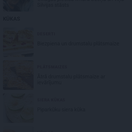
Silvijas stāsts
KŪKAS
DESERTI
Biezpiena un drumstalu
plātsmaize
PLĀTSMAIZES
Ātrā drumstalu
plātsmaize
ar
ievārījumu
SIERA KŪKAS
Piparkūku
siera kūka