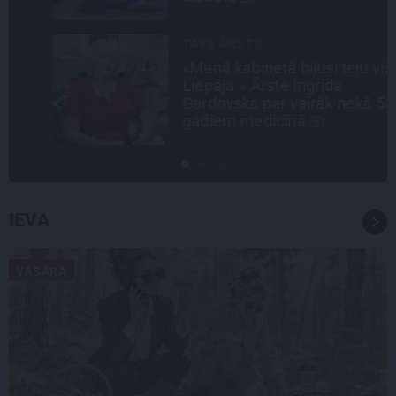
TAVS ĀRSTS
«Manā kabinetā bijusi teju visa
Liepāja.» Ārste Ingrīda
Gardovska par vairāk nekā 50
gadiem medicīnā
IEVA
VASARA