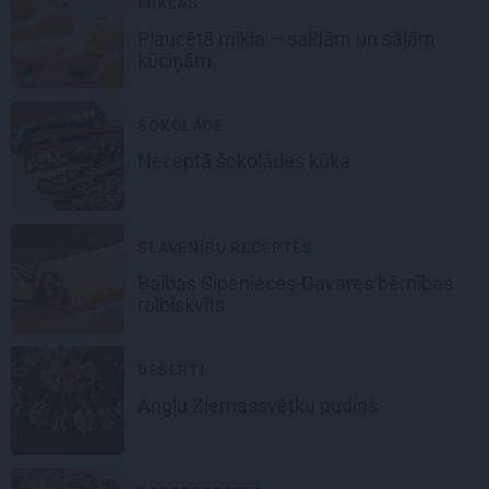
MĪKLAS
Plaucētā mīkla
– saldām un sāļām
kūciņām
ŠOKOLĀDE
Neceptā
šokolādes kūka
SLAVENĪBU RECEPTES
Baibas Sipenieces-Gavares bērnības
rolbiskvīts
DESERTI
Angļu
Ziemassvētku pudiņš