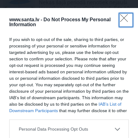
Nekas šajā periodā nenotiek nejauši.
Horoskops visām zīmēm no 6. līdz 12.
augustam
www.santa.lv -
Do Not Process My Personal
Information
If you wish to opt-out of the sale, sharing to third parties, or
processing of your personal or sensitive information for
PRIVĀTĀ DZĪVE
targeted advertising by us, please use the below opt-out
section to confirm your selection. Please note that after your
ZIŅAS
opt-out request is processed you may continue seeing
interest-based ads based on personal information utilized by
us or personal information disclosed to third parties prior to
your opt-out. You may separately opt-out of the further
disclosure of your personal information by third parties on the
IAB’s list of downstream participants. This information may
also be disclosed by us to third parties on the
IAB’s List of
Downstream Participants
that may further disclose it to other
third parties.
Personal Data Processing Opt Outs
Millers atklāj, kā Taivānā ar dēlu