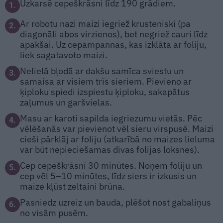
Uzkarsē cepeškrāsni līdz 190 grādiem.
1.
Ar robotu nazi maizi iegriež krusteniski (pa
2.
diagonāli abos virzienos), bet negriež cauri līdz
apakšai. Uz cepampannas, kas izklāta ar foliju,
liek sagatavoto maizi.
Nelielā bļodā ar dakšu samīca sviestu un
3.
samaisa ar visiem trīs sieriem. Pievieno ar
ķiploku spiedi izspiestu ķiploku, sakapātus
zaļumus un garšvielas.
Masu ar karoti sapilda iegriezumu vietās. Pēc
4.
vēlēšanās var pievienot vēl sieru virspusē. Maizi
cieši pārklāj ar foliju (atkarībā no maizes lieluma
var būt nepieciešamas divas folijas loksnes).
Cep cepeškrāsnī 30 minūtes. Noņem foliju un
5.
cep vēl 5–10 minūtes, līdz siers ir izkusis un
maize kļūst zeltaini brūna.
Pasniedz uzreiz un bauda, plēšot nost gabaliņus
6.
no visām pusēm.