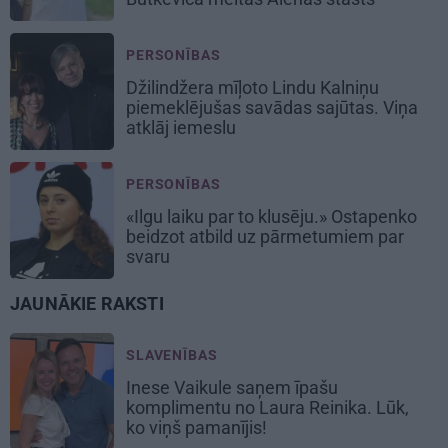
PERSONĪBAS
Džilindžera mīļoto Lindu Kalniņu
piemeklējušas savādas sajūtas. Viņa
atklāj iemeslu
PERSONĪBAS
«Ilgu laiku par to klusēju.» Ostapenko
beidzot atbild uz pārmetumiem par
svaru
JAUNĀKIE RAKSTI
SLAVENĪBAS
Inese Vaikule saņem īpašu
komplimentu no Laura Reinika. Lūk,
ko viņš pamanījis!