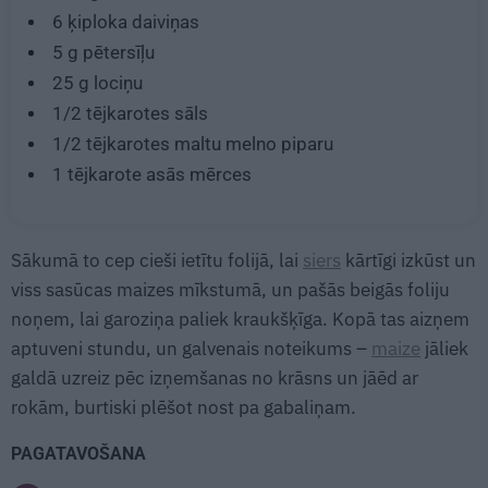
6
ķiploka daiviņas
5 g
pētersīļu
25 g
lociņu
1/2 tējkarotes
sāls
1/2 tējkarotes
maltu melno piparu
1 tējkarote
asās mērces
Sākumā to cep cieši ietītu folijā, lai
siers
kārtīgi izkūst un
viss sasūcas maizes mīkstumā, un pašās beigās foliju
noņem, lai garoziņa paliek kraukšķīga. Kopā tas aizņem
aptuveni stundu, un galvenais noteikums –
maize
jāliek
galdā uzreiz pēc izņemšanas no krāsns un jāēd ar
rokām, burtiski plēšot nost pa gabaliņam.
PAGATAVOŠANA