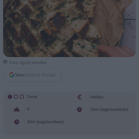
Foto: Agate Vanuška
Seko
Santa.lv Google
Zema
Vidējas
4
20m (sagatavošanās)
40m (pagatavošana)