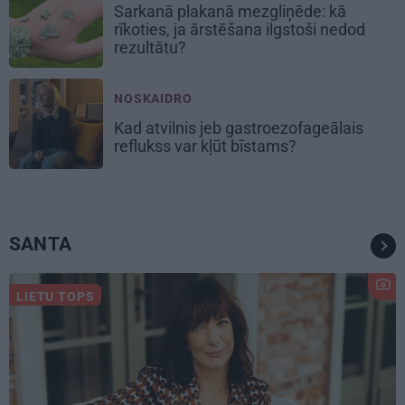
Sarkanā plakanā mezgliņēde: kā
rīkoties, ja ārstēšana ilgstoši nedod
rezultātu?
NOSKAIDRO
Kad atvilnis jeb gastroezofageālais
reflukss var kļūt bīstams?
SANTA
LIETU TOPS