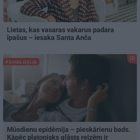
Lietas, kas vasaras vakarus padara
īpašus – iesaka Santa Anča
PSIHOLOĢIJA
Mūsdienu epidēmija – pieskārienu bads.
Kāpēc platonisks glāsts reizēm ir