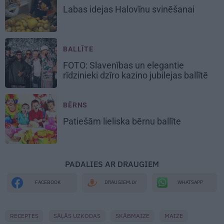
Labas idejas
Halovīnu svinēšanai
BALLĪTE
FOTO:
Slavenības un elegantie
rīdzinieki
dzīro kazino jubilejas ballītē
BĒRNS
Patiešām lieliska bērnu ballīte
PADALIES AR DRAUGIEM
WHATSAPP
FACEBOOK
DRAUGIEM.LV
RECEPTES
SĀĻĀS UZKODAS
SKĀBMAIZE
MAIZE