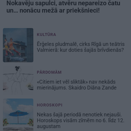
Nokavēju sapulci, atvēru nepareizo čatu
un… nonācu mežā ar priekšnieci!
KULTŪRA
Ērģeles pludmalē, cirks Rīgā un teātris
Valmierā: kur doties šajās brīvdienās?
PĀRDOMĀM
«Citiem iet vēl sliktāk» nav nekāds
mierinājums. Skaidro Diāna Zande
HOROSKOPI
Nekas šajā periodā nenotiek nejauši.
Horoskops visām zīmēm no 6. līdz 12.
augustam