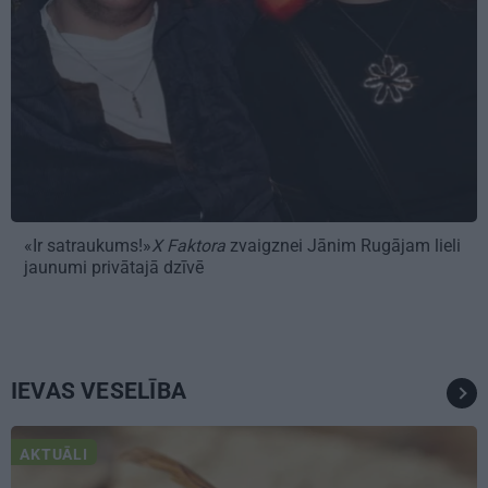
«Ir satraukums!»
X Faktora
zvaigznei Jānim Rugājam lieli
jaunumi privātajā dzīvē
IEVAS VESELĪBA
AKTUĀLI