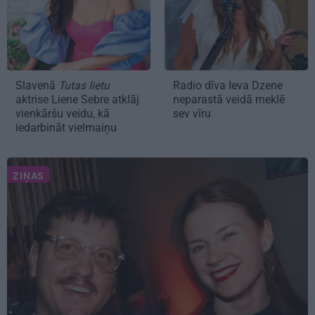
Slavenā
Tutas lietu
Radio dīva Ieva Dzene
aktrise Liene Sebre atklāj
neparastā veidā meklē
vienkāršu veidu, kā
sev vīru
iedarbināt vielmaiņu
ZIŅAS