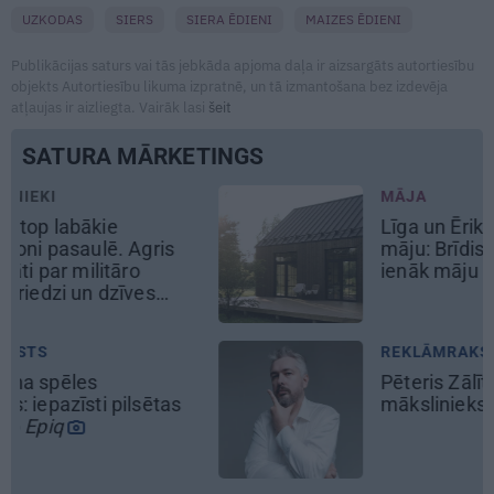
UZKODAS
SIERS
SIERA ĒDIENI
MAIZES ĒDIENI
Publikācijas saturs vai tās jebkāda apjoma daļa ir aizsargāts autortiesību
objekts Autortiesību likuma izpratnē, un tā izmantošana bez izdevēja
atļaujas ir aizliegta. Vairāk lasi
šeit
SATURA MĀRKETINGS
MĀJA
Līga un Ēriks būvē savu sapņu
māju: Brīdis, kad būvobjektā
ienāk māju izjūta
REKLĀMRAKSTS
Pēteris Zālītis: Esmu prāta
mākslinieks