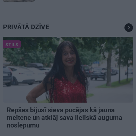
PRIVĀTĀ DZĪVE
STILS
Repšes bijusī sieva pucējas kā jauna
meitene un atklāj sava lieliskā auguma
noslēpumu