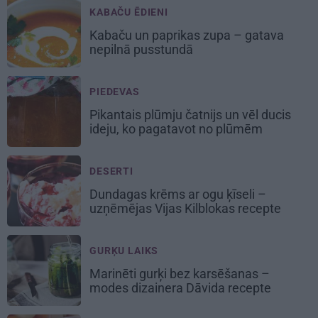
KABAČU ĒDIENI
Kabaču un paprikas zupa
– gatava
nepilnā pusstundā
PIEDEVAS
Pikantais
plūmju čatnijs
un vēl ducis
ideju, ko pagatavot no plūmēm
DESERTI
Dundagas
krēms ar ogu ķīseli
–
uzņēmējas Vijas Kilblokas recepte
GURĶU LAIKS
Marinēti gurķi bez karsēšanas –
modes dizainera Dāvida recepte