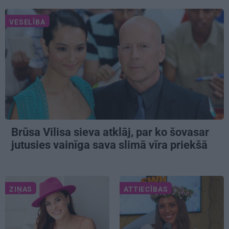
VESELĪBA
Brūsa Vilisa sieva atklāj, par ko šovasar
jutusies vainīga sava slimā vīra priekšā
ZIŅAS
ATTIECĪBAS