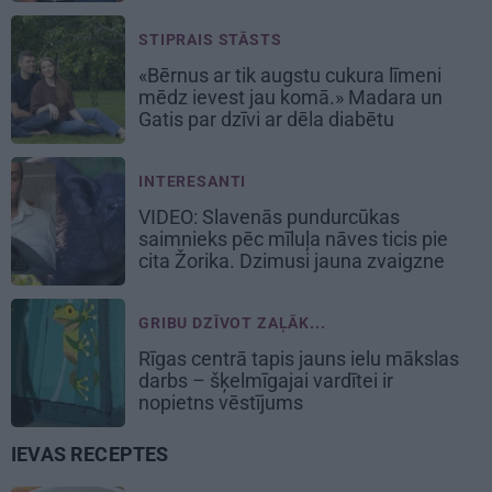
STIPRAIS STĀSTS
«Bērnus ar tik augstu cukura līmeni
mēdz ievest jau komā.» Madara un
Gatis par dzīvi ar dēla diabētu
INTERESANTI
VIDEO: Slavenās pundurcūkas
saimnieks pēc mīluļa nāves ticis pie
cita Žorika. Dzimusi jauna zvaigzne
GRIBU DZĪVOT ZAĻĀK...
Rīgas centrā tapis jauns ielu mākslas
darbs – šķelmīgajai vardītei ir
nopietns vēstījums
IEVAS RECEPTES