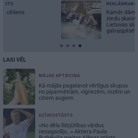
REKLĀMRAKSTS
Kamēr dāmas bauda miljoniem
ziedu skaistumu, kungi atklāj
Lietuvas alus tradīciju
galvaspilsētu
LASI VĒL
MĀJAS APTIECIŅA
Kā mājās pagatavot vērtīgus sīrupus
no piparmētrām, vīgriezēm, rozēm un
citiem augiem
DZĪVESSTĀSTS
«No dēla līdzjūtības vārdus
nesagaidīju…» Aktiera Paula
Butkēviča meitas Alēnas stāsts