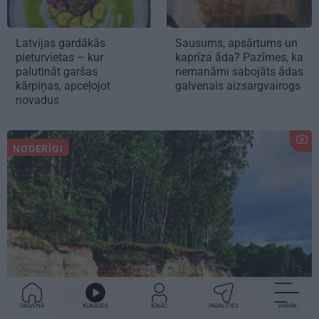
Latvijas gardākās
Sausums, apsārtums un
pieturvietas – kur
kaprīza āda? Pazīmes, ka
palutināt garšas
nemanāmi sabojāts ādas
kārpiņas, apceļojot
galvenais aizsargvairogs
novadus
NODERĪGI
GALVENĀ
KLAUSIES
IENĀC
PADALĪTIES
VAIRĀK