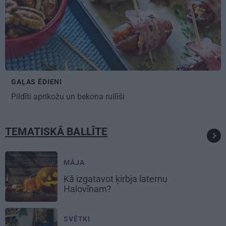
GAĻAS ĒDIENI
Pildīti
aprikožu un bekona
rullīši
TEMATISKĀ BALLĪTE
MĀJA
Kā izgatavot
ķirbja laternu
Halovīnam?
SVĒTKI