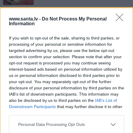
www.santa.lv -
Do Not Process My Personal
Information
If you wish to opt-out of the sale, sharing to third parties, or
processing of your personal or sensitive information for
DZĪVESSTĀSTS
targeted advertising by us, please use the below opt-out
Stāsts, kas pārspēj kino
section to confirm your selection. Please note that after your
a
scenārijus: Kā Liepājas zēns
opt-out request is processed you may continue seeing
Volfs Ruvinskis kļuva par
interest-based ads based on personal information utilized by
Meksikas superzvaigzni
us or personal information disclosed to third parties prior to
your opt-out. You may separately opt-out of the further
CEĻOJUMA PLĀNS
disclosure of your personal information by third parties on the
IAB’s list of downstream participants. This information may
Draudzeņu ceļojums bez
drāmām: noderīgi padomi
also be disclosed by us to third parties on the
IAB’s List of
plānošanai un 16 galamērķu
Downstream Participants
that may further disclose it to other
idejas
third parties.
Personal Data Processing Opt Outs
ATTIECĪBAS