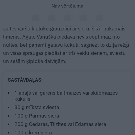
Nav vērtējuma
Ja tev garšo ķiploku grauzdiņi ar sieru, šis ir nākamais
līmenis. Agate Vanuška piedāvā nevis cept maizi no
nulles, bet paņemt gatavu kukuli, sagriezt to dziļā režģī
un visas spraugas piebāzt ar trīs veidu sieriem, sviestu
un sešām ķiploka daiviņām.
SASTĀVDAĻAS:
1
apaļš vai garens baltmaizes vai skābmaizes
kukulis
80 g
mīksta sviesta
100 g
Parmas siera
200 g
Čedaras, Tilzītes vai Edamas siera
100 g
krēmsiera