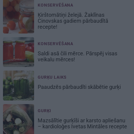
KONSERVĒŠANA
Ķirštomātiņi
želejā. Žaklīnas
Cinovskas gadiem pārbaudītā
recepte!
KONSERVĒŠANA
Saldi asā
čili mērce
. Pārspēj visas
veikalu mērces!
GURĶU LAIKS
Paaudzēs pārbaudīti skābētie gurķi
GURĶI
Mazsālītie gurķīši ar karsto apliešanu
– kardioloģes Ivetas Mintāles recepte