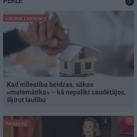
PĒRLE
LIKUMA LABIRINTI
Kad mīlestība beidzas, sākas
«matemātika» – kā nepalikt zaudētājos,
šķirot laulību
PIEREDZE