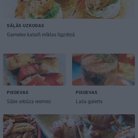
SĀĻĀS UZKODAS
Garneles kataifi mīklas ligzdiņā
PIEDEVAS
PIEDEVAS
Sāļie arbūza iesmiņi
Laša galerts