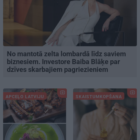
No mantotā zelta lombardā līdz saviem
biznesiem. Investore Baiba Blāķe par
dzīves skarbajiem pagriezieniem
APCEĻO LATVIJU
SKAISTUMKOPŠANA