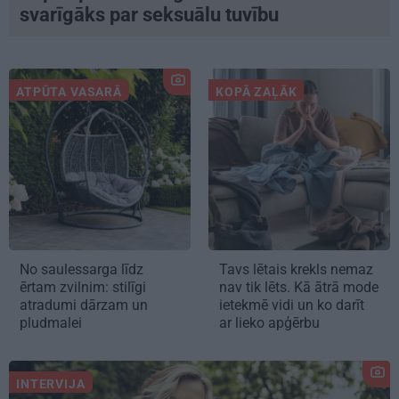
svarīgāks par seksuālu tuvību
ATPŪTA VASARĀ
KOPĀ ZAĻĀK
No saulessarga līdz
Tavs lētais krekls nemaz
ērtam zvilnim: stilīgi
nav tik lēts. Kā ātrā mode
atradumi dārzam un
ietekmē vidi un ko darīt
pludmalei
ar lieko apģērbu
INTERVIJA