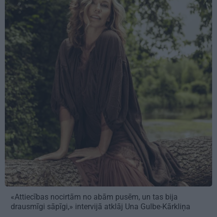
«Attiecības nocirtām no abām pusēm, un tas bija
drausmīgi sāpīgi,» intervijā atklāj Una Gulbe-Kārkliņa