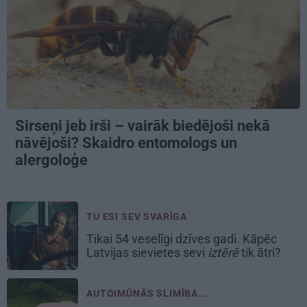
Sirseņi jeb irši – vairāk biedējoši nekā
nāvējoši? Skaidro entomologs un
alergoloģe
TU ESI SEV SVARĪGA
Tikai 54 veselīgi dzīves gadi. Kāpēc
Latvijas sievietes sevi
iztērē
tik ātri?
AUTOIMŪNĀS SLIMĪBA...