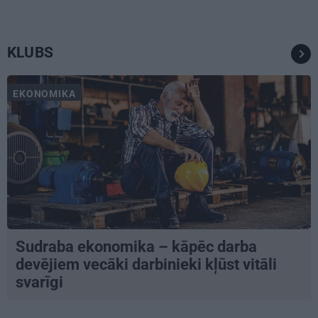
KLUBS
EKONOMIKA
Sudraba ekonomika – kāpēc darba
devējiem vecāki darbinieki kļūst vitāli
svarīgi