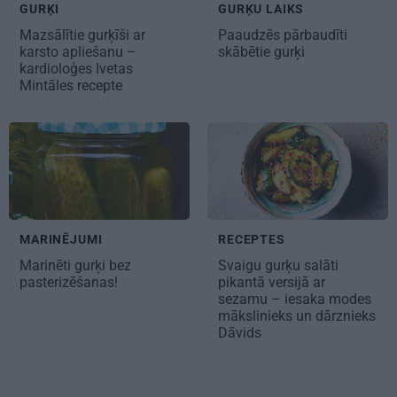
GURĶI
GURĶU LAIKS
Mazsālītie gurķīši ar
Paaudzēs pārbaudīti
karsto apliešanu –
skābētie gurķi
kardioloģes Ivetas
Mintāles recepte
MARINĒJUMI
RECEPTES
Marinēti
gurķi bez
Svaigu gurķu salāti
pasterizēšanas!
pikantā versijā ar
sezamu – iesaka modes
mākslinieks un dārznieks
Dāvids