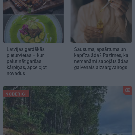
Latvijas gardākās
Sausums, apsārtums un
pieturvietas – kur
kaprīza āda? Pazīmes, ka
palutināt garšas
nemanāmi sabojāts ādas
kārpiņas, apceļojot
galvenais aizsargvairogs
novadus
NODERĪGI