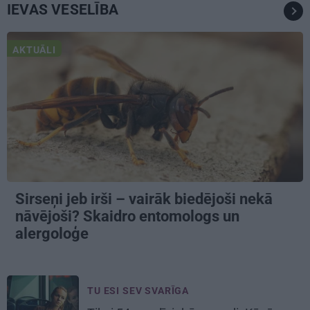
IEVAS VESELĪBA
AKTUĀLI
Sirseņi jeb irši – vairāk biedējoši nekā
nāvējoši? Skaidro entomologs un
alergoloģe
TU ESI SEV SVARĪGA