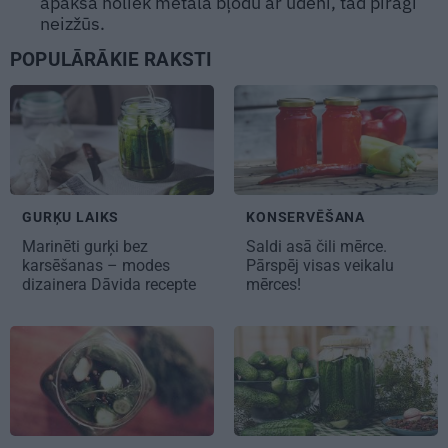
apakšā noliek metāla bļodu ar ūdeni, tad pīrāgi
neizžūs.
POPULĀRĀKIE RAKSTI
GURĶU LAIKS
KONSERVĒŠANA
Marinēti gurķi bez
Saldi asā
čili mērce
.
karsēšanas – modes
Pārspēj visas veikalu
dizainera Dāvida recepte
mērces!