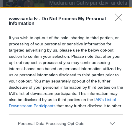
la
Gardovska par vairāk nekā 50
gadiem medicīnā
www.santa.lv -
Do Not Process My Personal
Information
INTERVIJA
«Nevajag kalnos tēlot varoņus!
If you wish to opt-out of the sale, sharing to third parties, or
Tie ātri noliks pie vietas.»
Alpīnists Atis Plakans, kurš
processing of your personal or sensitive information for
pieredzējis biedra bojāeju
targeted advertising by us, please use the below opt-out
section to confirm your selection. Please note that after your
opt-out request is processed you may continue seeing
interest-based ads based on personal information utilized by
us or personal information disclosed to third parties prior to
your opt-out. You may separately opt-out of the further
IEVA
disclosure of your personal information by third parties on the
IAB’s list of downstream participants. This information may
also be disclosed by us to third parties on the
IAB’s List of
VASARA
Downstream Participants
that may further disclose it to other
third parties.
Personal Data Processing Opt Outs