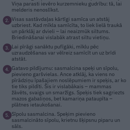
Viņa parasti ievēro kurzemnieku gudrību: tā, lai
melderis nenoslīkst.
Visas sastāvdaļas kārtīgi samīca un atstāj
2.
uzbriest. Kad mīkla samīcīta, to liek lielā traukā
un pārklāj ar dvieli – lai neaizmūk siltums.
Briedināšanai vislabāk atrast siltu vietiņu.
Lai pīrāgi sanāktu pufīgāki, mīklu pēc
3.
uzraudzēšanas var vēlreiz samīcīt un uz brīdi
atstāt.
Gatavo pildījumu: sasmalcina speķi un sīpolu,
4.
pievieno garšvielas. Ance atklāj, ka viens no
pīrādziņu īpašajiem noslēpumiem ir speķis, ar ko
tie tiks pildīti. Šis ir vislabākais – mammas
žāvēts, svaigs un smaržīgs. Speķis tiek sagriezts
mazos gabaliņos, bet kamariņa pataupīta –
plātnes ietaukošanai.
Sīpolu sasmalcina. Speķim pievieno
5.
sasmalcināto sīpolu, krietnu šķipsnu piparu un
sāls.