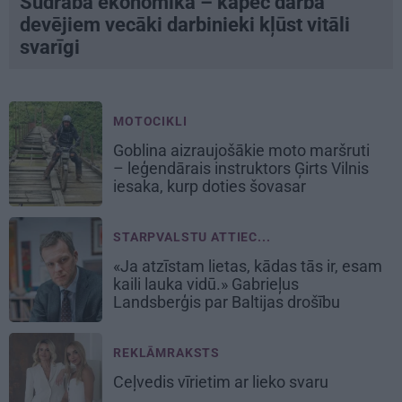
Sudraba ekonomika – kāpēc darba
devējiem vecāki darbinieki kļūst vitāli
svarīgi
MOTOCIKLI
Goblina aizraujošākie moto maršruti
– leģendārais instruktors Ģirts Vilnis
iesaka, kurp doties šovasar
STARPVALSTU ATTIEC...
«Ja atzīstam lietas, kādas tās ir, esam
kaili lauka vidū.» Gabrieļus
Landsberģis par Baltijas drošību
REKLĀMRAKSTS
Ceļvedis vīrietim ar lieko svaru