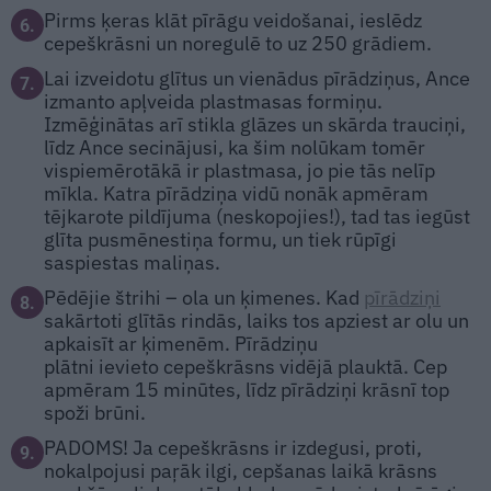
Pirms ķeras klāt pīrāgu veidošanai, ieslēdz
6.
cepeškrāsni un noregulē to uz 250 grādiem.
Lai izveidotu glītus un vienādus pīrādziņus, Ance
7.
izmanto apļveida plastmasas formiņu.
Izmēģinātas arī stikla glāzes un skārda trauciņi,
līdz Ance secinājusi, ka šim nolūkam tomēr
vispiemērotākā ir plastmasa, jo pie tās nelīp
mīkla. Katra pīrādziņa vidū nonāk apmēram
tējkarote pildījuma (neskopojies!), tad tas iegūst
glīta pusmēnes­tiņa formu, un tiek rūpīgi
saspiestas maliņas.
Pēdējie štrihi – ola un ķimenes. Kad
pīrādziņi
8.
sakārtoti glītās rindās, laiks tos apziest ar olu un
apkaisīt ar ķimenēm. Pīrādziņu
plātni ievieto cepeškrāsns vidējā plauktā. Cep
apmēram 15 minūtes, līdz pīrādziņi krāsnī top
spoži brūni.
PADOMS! Ja cepeškrāsns ir izdegusi, proti,
9.
nokalpojusi paŗāk ilgi, cepšanas laikā krāsns