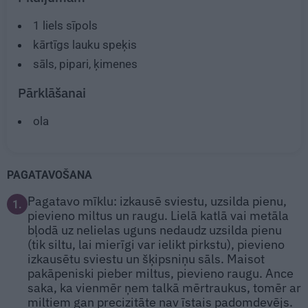
1
liels sīpols
kārtīgs lauku speķis
sāls, pipari, ķimenes
Pārklāšanai
ola
PAGATAVOŠANA
Pagatavo mīklu: izkausē sviestu, uzsilda pienu,
1.
pievieno miltus un raugu. Lielā katlā vai metāla
bļodā uz nelielas uguns nedaudz uzsilda pienu
(tik siltu, lai mierīgi var ielikt pirkstu), pievieno
izkausētu sviestu un šķipsniņu sāls. Maisot
pakāpeniski pieber miltus, pievieno raugu. Ance
saka, ka vienmēr ņem talkā mērtraukus, tomēr ar
miltiem gan precizitāte nav īstais padomdevējs.