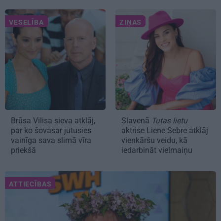
VESELĪBA
ZIŅAS
Brūsa Vilisa sieva atklāj,
Slavenā
Tutas lietu
par ko šovasar jutusies
aktrise Liene Sebre atklāj
vainīga sava slimā vīra
vienkāršu veidu, kā
priekšā
iedarbināt vielmaiņu
ATTIECĪBAS