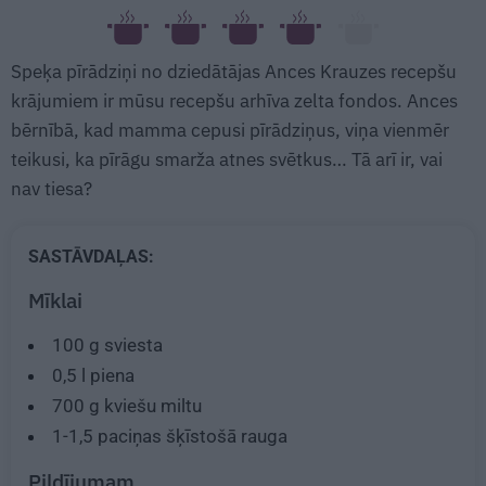
Speķa pīrādziņi no dziedātājas Ances Krauzes recepšu
krājumiem ir mūsu recepšu arhīva zelta fondos. Ances
bērnībā, kad mamma cepusi pīrādziņus, viņa vienmēr
teikusi, ka pīrāgu smarža atnes svētkus… Tā arī ir, vai
nav tiesa?
SASTĀVDAĻAS:
Mīklai
100 g
sviesta
0,5
l
piena
700 g
kviešu miltu
1-1,5 paciņas šķīstošā rauga
Pildījumam