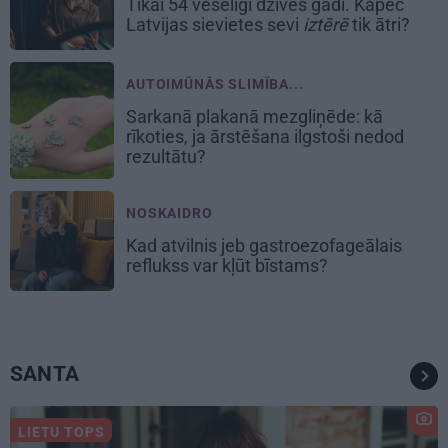
Tikai 54 veselīgi dzīves gadi. Kāpēc
Latvijas sievietes sevi
iztērē
tik ātri?
AUTOIMŪNĀS SLIMĪBA...
Sarkanā plakanā mezgliņēde: kā
rīkoties, ja ārstēšana ilgstoši nedod
rezultātu?
NOSKAIDRO
Kad atvilnis jeb gastroezofageālais
reflukss var kļūt bīstams?
SANTA
LIETU TOPS