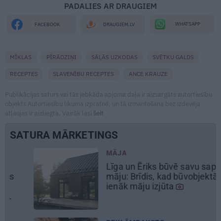
PADALIES AR DRAUGIEM
WHATSAPP
FACEBOOK
DRAUGIEM.LV
MĪKLAS
PĪRĀDZIŅI
SĀĻĀS UZKODAS
SVĒTKU GALDS
RECEPTES
SLAVENĪBU RECEPTES
ANCE KRAUZE
Publikācijas saturs vai tās jebkāda apjoma daļa ir aizsargāts autortiesību
objekts Autortiesību likuma izpratnē, un tā izmantošana bez izdevēja
atļaujas ir aizliegta. Vairāk lasi
šeit
SATURA MĀRKETINGS
MĀJA
Līga un Ēriks būvē savu sapņu
māju: Brīdis, kad būvobjektā
ienāk māju izjūta