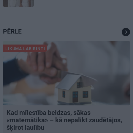
PĒRLE
LIKUMA LABIRINTI
Kad mīlestība beidzas, sākas
«matemātika» – kā nepalikt zaudētājos,
šķirot laulību