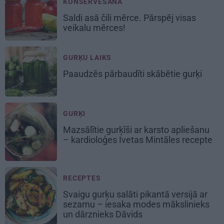
KONSERVĒŠANA
Saldi asā
čili mērce
. Pārspēj visas
veikalu mērces!
GURĶU LAIKS
Paaudzēs pārbaudīti skābētie gurķi
GURĶI
Mazsālītie gurķīši ar karsto apliešanu
– kardioloģes Ivetas Mintāles recepte
RECEPTES
Svaigu gurķu salāti pikantā versijā ar
sezamu – iesaka modes mākslinieks
un dārznieks Dāvids