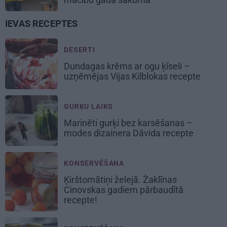
IEVAS RECEPTES
DESERTI
Dundagas
krēms ar ogu ķīseli
–
uzņēmējas Vijas Kilblokas recepte
GURĶU LAIKS
Marinēti gurķi bez karsēšanas –
modes dizainera Dāvida recepte
KONSERVĒŠANA
Ķirštomātiņi
želejā. Žaklīnas
Cinovskas gadiem pārbaudītā
recepte!