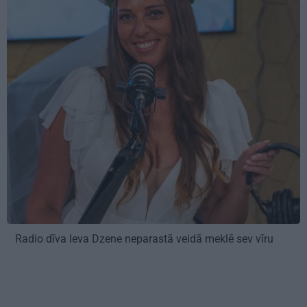
Radio dīva Ieva Dzene neparastā veidā meklē sev vīru