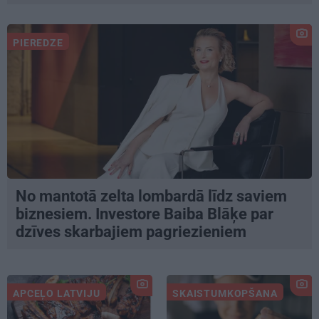
PIEREDZE
No mantotā zelta lombardā līdz saviem
biznesiem. Investore Baiba Blāķe par
dzīves skarbajiem pagriezieniem
APCEĻO LATVIJU
SKAISTUMKOPŠANA