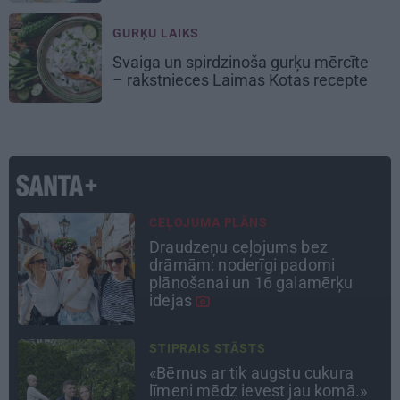
GURĶU LAIKS
Svaiga un spirdzinoša gurķu mērcīte
– rakstnieces Laimas Kotas recepte
DZĪVESSTĀSTS
Stāsts, kas pārspēj kino
scenārijus: Kā Liepājas zēns
Volfs Ruvinskis kļuva par
Meksikas superzvaigzni
TAVS ĀRSTS
«Manā kabinetā bijusi teju visa
Liepāja.» Ārste Ingrīda