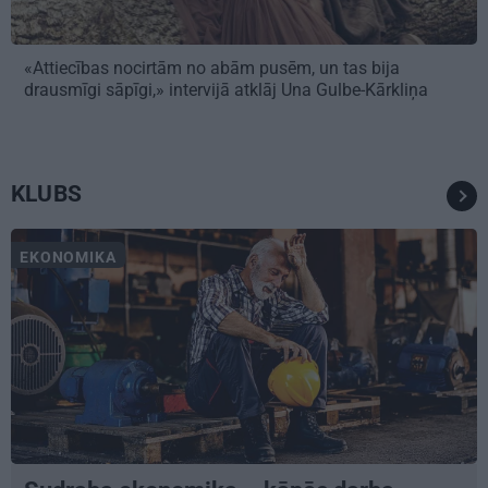
«Attiecības nocirtām no abām pusēm, un tas bija
drausmīgi sāpīgi,» intervijā atklāj Una Gulbe-Kārkliņa
KLUBS
EKONOMIKA