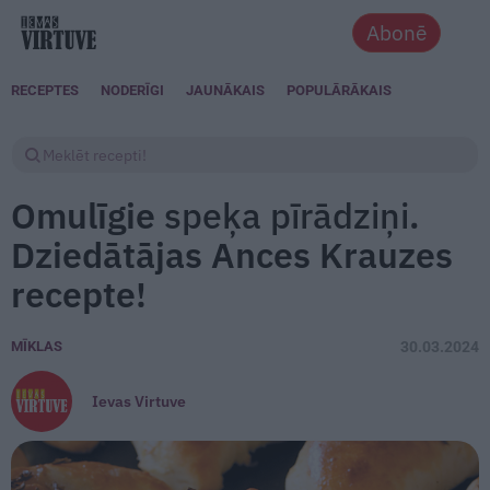
Abonē
RECEPTES
NODERĪGI
JAUNĀKAIS
POPULĀRĀKAIS
Omulīgie
speķa pīrādziņi
.
Dziedātājas Ances Krauzes
recepte!
MĪKLAS
30.03.2024
Ievas Virtuve