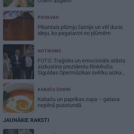
citiem augiem
PIEDEVAS
Pikantais
plūmju čatnijs
un vēl ducis
ideju, ko pagatavot no plūmēm
NOTIKUMS
FOTO: Traģisks un emocionāls stāsts
aizkustina prezidentu Rinkēviču.
Siguldas Opermūzikas svētku aizkadri
KABAČU ĒDIENI
Kabaču un paprikas zupa
– gatava
nepilnā pusstundā
JAUNĀKIE RAKSTI