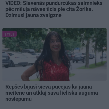
VIDEO: Slavenās pundurcūkas saimnieks
pēc mīluļa nāves ticis pie cita Žorika.
Dzimusi jauna zvaigzne
STILS
Repšes bijusī sieva pucējas kā jauna
meitene un atklāj sava lieliskā auguma
noslēpumu