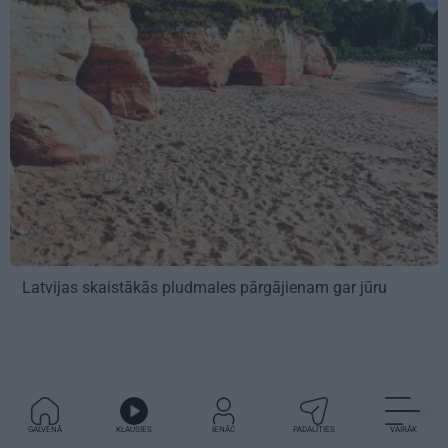
Latvijas skaistākās pludmales pārgājienam gar jūru
DEKO
GALVENĀ
KLAUSIES
IENĀC
PADALĪTIES
VAIRĀK