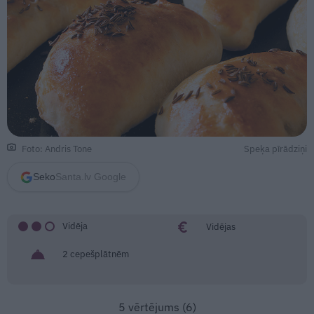
Speķa pīrādziņi
Foto: Andris Tone
Seko
Santa.lv Google
Vidēja
Vidējas
2 cepešplātnēm
5
vērtējums (
6
)