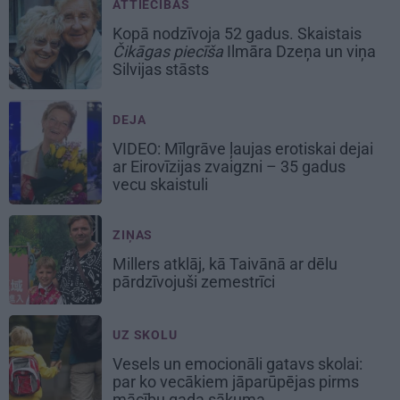
ATTIECĪBAS
Kopā nodzīvoja 52 gadus. Skaistais
Čikāgas piecīša
Ilmāra Dzeņa un viņa
Silvijas stāsts
DEJA
VIDEO: Mīlgrāve ļaujas erotiskai dejai
ar Eirovīzijas zvaigzni – 35 gadus
vecu skaistuli
ZIŅAS
Millers atklāj, kā Taivānā ar dēlu
pārdzīvojuši zemestrīci
UZ SKOLU
Vesels un emocionāli gatavs skolai:
par ko vecākiem jāparūpējas pirms
mācību gada sākuma