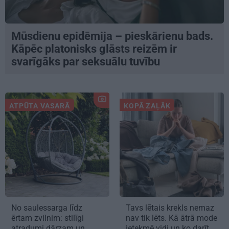
Mūsdienu epidēmija – pieskārienu bads.
Kāpēc platonisks glāsts reizēm ir
svarīgāks par seksuālu tuvību
ATPŪTA VASARĀ
KOPĀ ZAĻĀK
No saulessarga līdz
Tavs lētais krekls nemaz
ērtam zvilnim: stilīgi
nav tik lēts. Kā ātrā mode
atradumi dārzam un
ietekmē vidi un ko darīt