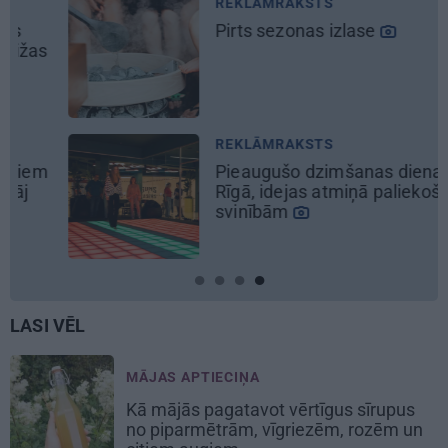
REKLĀMRAKSTS
Pirts sezonas izlase
REKLĀMRAKSTS
Pieaugušo dzimšanas diena
Rīgā, idejas atmiņā paliekošām
svinībām
LASI VĒL
MĀJAS APTIECIŅA
Kā mājās pagatavot vērtīgus sīrupus
no piparmētrām, vīgriezēm, rozēm un