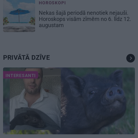
HOROSKOPI
Nekas šajā periodā nenotiek nejauši.
Horoskops visām zīmēm no 6. līdz 12.
augustam
PRIVĀTĀ DZĪVE
INTERESANTI