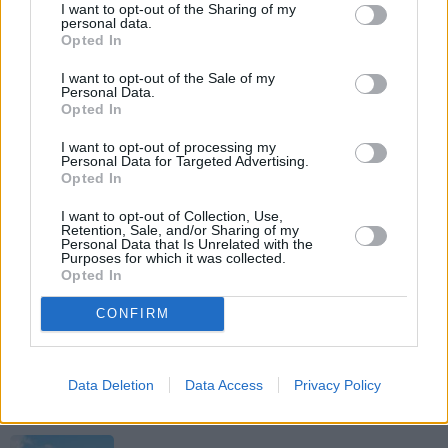
I want to opt-out of the Sharing of my
personal data.
Opted In
I want to opt-out of the Sale of my
Personal Data.
Nokavēju sapulci, atvēru nepareizo čatu
Opted In
un… nonācu mežā ar priekšnieci!
I want to opt-out of processing my
Personal Data for Targeted Advertising.
Opted In
I want to opt-out of Collection, Use,
KULTŪRA
Retention, Sale, and/or Sharing of my
Personal Data that Is Unrelated with the
Ērģeles pludmalē, cirks Rīgā un teātris
Purposes for which it was collected.
Valmierā: kur doties šajās brīvdienās?
Opted In
CONFIRM
PĀRDOMĀM
«Citiem iet vēl sliktāk» nav nekāds
Data Deletion
Data Access
Privacy Policy
mierinājums. Skaidro Diāna Zande