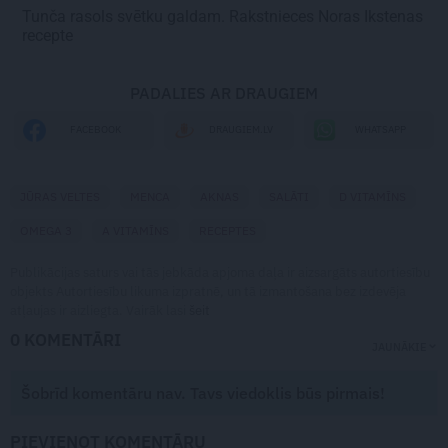
Tunča
rasols
svētku galdam. Rakstnieces Noras Ikstenas
recepte
PADALIES AR DRAUGIEM
WHATSAPP
FACEBOOK
DRAUGIEM.LV
JŪRAS VELTES
MENCA
AKNAS
SALĀTI
D VITAMĪNS
OMEGA 3
A VITAMĪNS
RECEPTES
Publikācijas saturs vai tās jebkāda apjoma daļa ir aizsargāts autortiesību
objekts Autortiesību likuma izpratnē, un tā izmantošana bez izdevēja
atļaujas ir aizliegta. Vairāk lasi
šeit
0 KOMENTĀRI
JAUNĀKIE
Šobrīd komentāru nav. Tavs viedoklis būs pirmais!
PIEVIENOT KOMENTĀRU