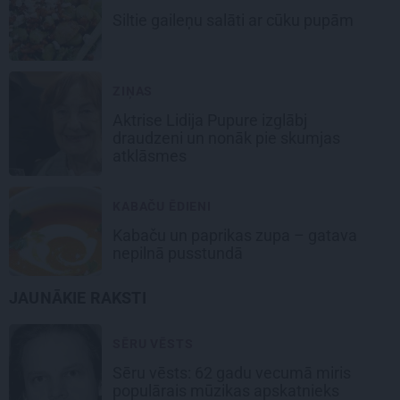
Siltie gaileņu salāti
ar cūku pupām
ZIŅAS
Aktrise Lidija Pupure izglābj
draudzeni un nonāk pie skumjas
atklāsmes
KABAČU ĒDIENI
Kabaču un paprikas zupa
– gatava
nepilnā pusstundā
JAUNĀKIE RAKSTI
SĒRU VĒSTS
Sēru vēsts: 62 gadu vecumā miris
populārais mūzikas apskatnieks