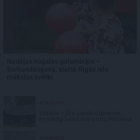
Nedēļas nogales galamērķis –
Sarkandaugava: startē Rīgas ielu
mākslas svētki
ATRADUMS
Virziens – jūra: Lauderu ģimenes
bezbēdīgi laiskā miera osta Pūrciemā
ATRADUMS