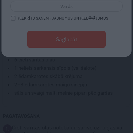
brokastīm. Turklāt mencu aknas ir izcils omega 3
taukskābju, provitamīna A un D vitamīna avots!
PIEKRĪTU SAŅEMT JAUNUMUS UN PIEDĀVĀJUMUS
SASTĀVDAĻAS:
Saglabāt
1
mazā kārbiņa mencu aknu (atkarībā no ražotāja,
115–120
g
iepakojums)
6
cieti vārītas olas
1
neliels sarkanais sīpols (vai šalote)
2 ēdamkarotes
skābā krējuma
2–3
ēdamkarotes
maigu sinepju
sāls un svaigi malti melnie pipari pēc garšas
PAGATAVOŠANA
Cieti vārītas olas noloba un sarīvē uz rupjās vai
1.