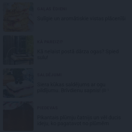
GAĻAS ĒDIENI
Sulīgie un aromātiskie vistas
plācenīši
KĀ PAREIZI?
Kā nelaist postā dārza ogas? Spied
sulu!
SALDĒJUMI
Siera kūkas
saldējums
ar ogu
pildījumu. Brīvdienu sapnis!
1
PIEDEVAS
Pikantais
plūmju čatnijs
un vēl ducis
ideju, ko pagatavot no plūmēm