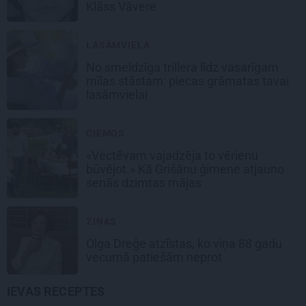
Klāss Vāvere
LASĀMVIELA
No smeldzīga trillera līdz vasarīgam
mīlas stāstam: piecas grāmatas tavai
lasāmvielai
CIEMOS
«Vectēvam vajadzēja to vērienu
būvējot.» Kā Grišānu ģimene atjauno
senās dzimtas mājas
ZIŅAS
Olga Dreģe atzīstas, ko viņa 88 gadu
vecumā patiešām neprot
IEVAS RECEPTES