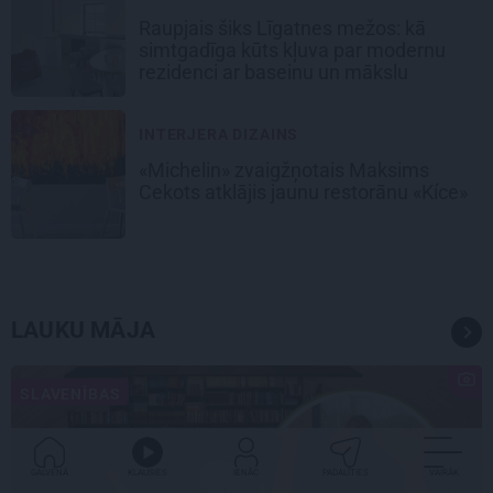
Raupjais šiks Līgatnes mežos: kā
simtgadīga kūts kļuva par modernu
rezidenci ar baseinu un mākslu
INTERJERA DIZAINS
«Michelin» zvaigžņotais Maksims
Cekots atklājis jaunu restorānu «Kíce»
LAUKU MĀJA
SLAVENĪBAS
GALVENĀ
KLAUSIES
IENĀC
PADALĪTIES
VAIRĀK