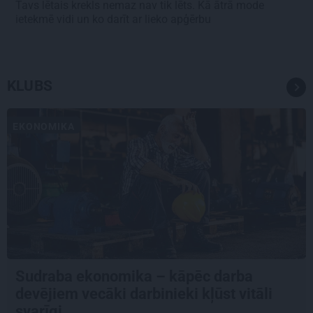
Tavs lētais krekls nemaz nav tik lēts. Kā ātrā mode
ietekmē vidi un ko darīt ar lieko apģērbu
KLUBS
EKONOMIKA
Sudraba ekonomika – kāpēc darba
devējiem vecāki darbinieki kļūst vitāli
svarīgi