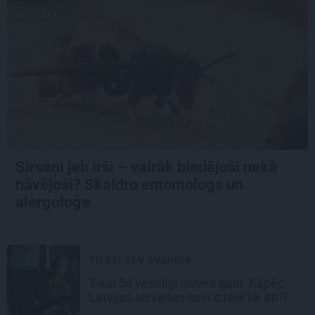
AKTUĀLI
Sirseņi jeb irši – vairāk biedējoši nekā
nāvējoši? Skaidro entomologs un
alergoloģe
TU ESI SEV SVARĪGA
Tikai 54 veselīgi dzīves gadi. Kāpēc
Latvijas sievietes sevi
iztērē
tik ātri?