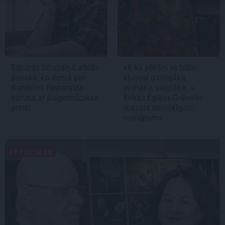
Edvards Strazdiņš atklāti
«It kā pēkšņi es būtu
pasaka, ko domā par
kļuvusi gaisīgāka,
Bumbieri. Neparasta
jaunāka, vieglāka…»
saruna ar šlāgermūzikas
Ērikas Eglijas-Grāveles
princi
mazais sievišķīgais
noslēpums
ATTIECĪBAS