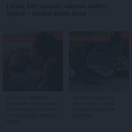
Lietas, kas vasaras vakarus padara
īpašus – iesaka Santa Anča
PSIHOLOĢIJA
ATPŪTA VASARĀ
Mūsdienu epidēmija –
No saulessarga līdz
pieskārienu bads. Kāpēc
ērtam zvilnim: stilīgi
platonisks glāsts reizēm
atradumi dārzam un
ir svarīgāks par seksuālu
pludmalei
tuvību