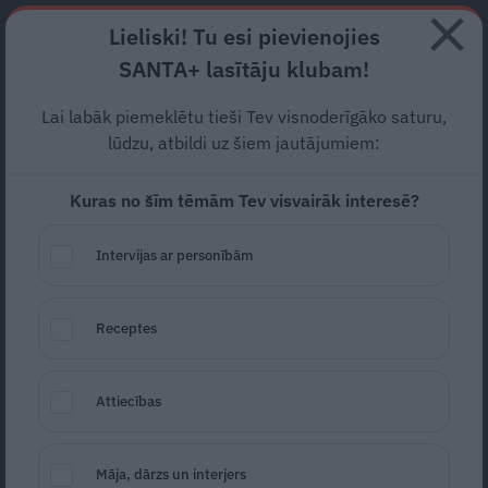
Abonē
Lieliski! Tu esi pievienojies
SANTA+ lasītāju klubam!
RECEPTES
NODERĪGI
JAUNĀKAIS
POPULĀRĀKAIS
Lai labāk piemeklētu tieši Tev visnoderīgāko saturu,
lūdzu, atbildi uz šiem jautājumiem:
Kuras no šīm tēmām Tev visvairāk interesē?
Mencu aknu
salātiņi
Intervijas ar personībām
JŪRAS VELTES
19.01.2024
Ilze Klapere
žurnāliste
Receptes
portals@santa.lv
Attiecības
Māja, dārzs un interjers