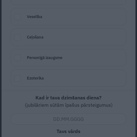
Veselība
Ceļošana
Mencu aknu salātiņi
Foto: Ieva Andersone
Seko
Santa.lv Google
Personīgā izaugsme
Zema
Lēti
Ezoterika
15m (kopā)
Kad ir tava dzimšanas diena?
(jubilāriem sūtām īpašus pārsteigumus)
5
vērtējums (
6
)
Tavs vārds
Divos vārdos – kreftīgs paēdiens! Ļoti piemērots vēlajām