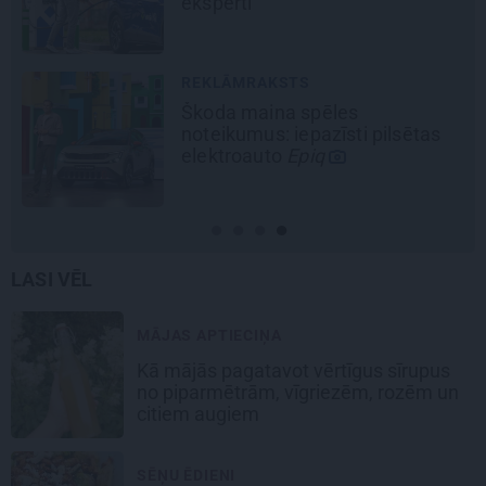
eksperti
REKLĀMRAKSTS
Škoda maina spēles
noteikumus: iepazīsti pilsētas
elektroauto
Epiq
LASI VĒL
MĀJAS APTIECIŅA
Kā mājās pagatavot vērtīgus sīrupus
no piparmētrām, vīgriezēm, rozēm un
citiem augiem
SĒŅU ĒDIENI