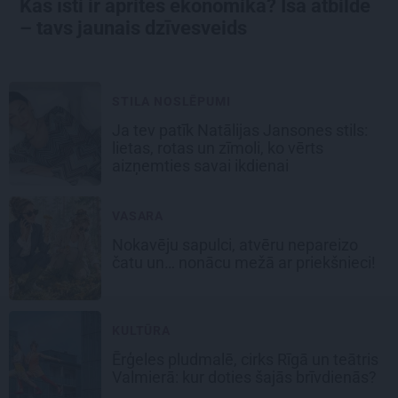
Kas īsti ir aprites ekonomika? Īsā atbilde
– tavs jaunais dzīvesveids
STILA NOSLĒPUMI
Ja tev patīk Natālijas Jansones stils:
lietas, rotas un zīmoli, ko vērts
aizņemties savai ikdienai
VASARA
Nokavēju sapulci, atvēru nepareizo
čatu un… nonācu mežā ar priekšnieci!
KULTŪRA
Ērģeles pludmalē, cirks Rīgā un teātris
Valmierā: kur doties šajās brīvdienās?