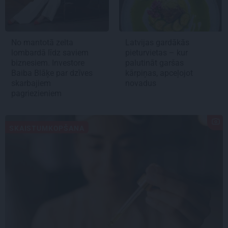
No mantotā zelta
Latvijas gardākās
lombardā līdz saviem
pieturvietas – kur
biznesiem. Investore
palutināt garšas
Baiba Blāķe par dzīves
kārpiņas, apceļojot
skarbajiem
novadus
pagriezieniem
SKAISTUMKOPŠANA