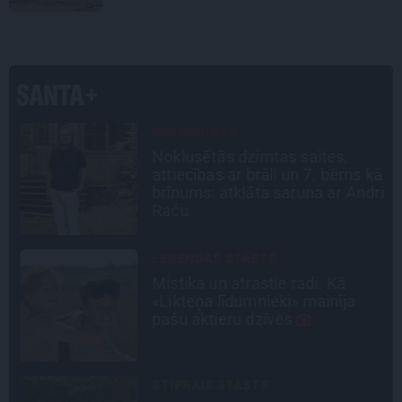
PERSONĪBAS
Noklusētās dzimtas saites,
attiecības ar brāli un 7. bērns kā
n
brīnums: atklāta saruna ar Andri
Raču
LEĢENDAS STĀSTS
s
Mistika un atrastie radi. Kā
«Likteņa līdumnieki» mainīja
pašu aktieru dzīves
STIPRAIS STĀSTS