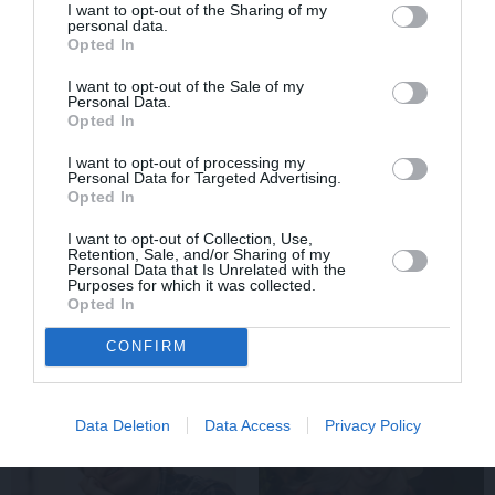
I want to opt-out of the Sharing of my
personal data.
PIEMIŅAS STĀSTS
Opted In
I want to opt-out of the Sale of my
Personal Data.
Opted In
I want to opt-out of processing my
Personal Data for Targeted Advertising.
Opted In
I want to opt-out of Collection, Use,
Retention, Sale, and/or Sharing of my
FOTO:
Vijas Artmanes meita
ļauj
Personal Data that Is Unrelated with the
Purposes for which it was collected.
ielūkoties aktrises vasarnīcā. Tik daudz
Opted In
atmiņu…
CONFIRM
ŠLĀGERMŪZIKA
DZIMŠANAS DIENA
Data Deletion
Data Access
Privacy Policy