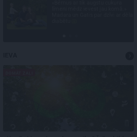
«Bērnus ar tik augstu cukura
līmeni mēdz ievest jau komā.»
Madara un Gatis par dzīvi ar dēla
diabētu
IEVA
DOMĀT ZAĻI