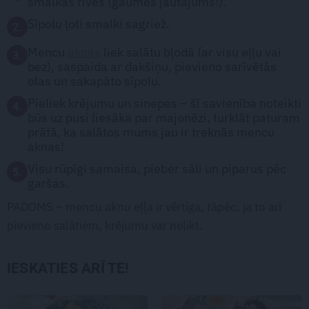
smalkās rīves (gaumes jautājums!).
Sīpolu ļoti smalki sagriež.
2.
Mencu
aknas
liek salātu bļodā (ar visu eļļu vai
3.
bez), saspaida ar dakšiņu, pievieno sarīvētās
olas un sakapāto sīpolu.
Pieliek krējumu un sinepes – šī savienība noteikti
4.
būs uz pusi liesāka par majonēzi, turklāt paturam
prātā, ka salātos mums jau ir treknās mencu
aknas!
Visu rūpīgi samaisa, pieber sāli un piparus pēc
5.
garšas.
PADOMS – mencu aknu eļļa ir vērtīga, tāpēc, ja to arī
pievieno salātiem, krējumu var nelikt.
IESKATIES ARĪ TE!