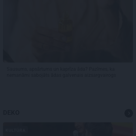
Sausums, apsārtums un kaprīza āda? Pazīmes, ka
nemanāmi sabojāts ādas galvenais aizsargvairogs
DEKO
KULTŪRA