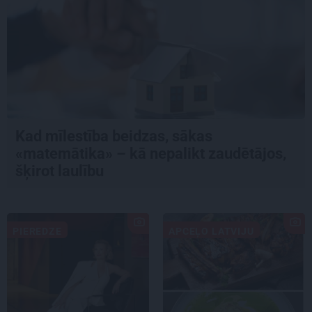
Kad mīlestība beidzas, sākas
«matemātika» – kā nepalikt zaudētājos,
šķirot laulību
PIEREDZE
APCEĻO LATVIJU