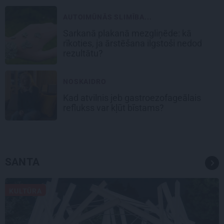
AUTOIMŪNĀS SLIMĪBA...
Sarkanā plakanā mezgliņēde: kā
rīkoties, ja ārstēšana ilgstoši nedod
rezultātu?
NOSKAIDRO
Kad atvilnis jeb gastroezofageālais
reflukss var kļūt bīstams?
SANTA
KULTŪRA