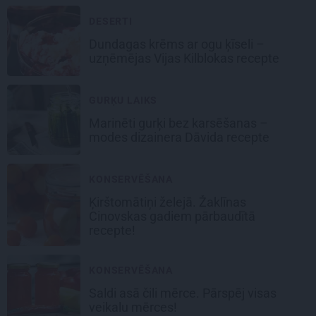
DESERTI
Dundagas
krēms ar ogu ķīseli
–
uzņēmējas Vijas Kilblokas recepte
GURĶU LAIKS
Marinēti gurķi bez karsēšanas –
modes dizainera Dāvida recepte
KONSERVĒŠANA
Ķirštomātiņi
želejā. Žaklīnas
Cinovskas gadiem pārbaudītā
recepte!
KONSERVĒŠANA
Saldi asā
čili mērce
. Pārspēj visas
veikalu mērces!