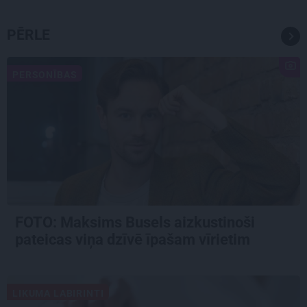
PĒRLE
PERSONĪBAS
FOTO: Maksims Busels aizkustinoši
pateicas viņa dzīvē īpašam vīrietim
LIKUMA LABIRINTI