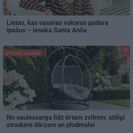
Lietas, kas vasaras vakarus padara
īpašus – iesaka Santa Anča
ATPŪTA VASARĀ
No saulessarga līdz ērtam zvilnim: stilīgi
atradumi dārzam un pludmalei