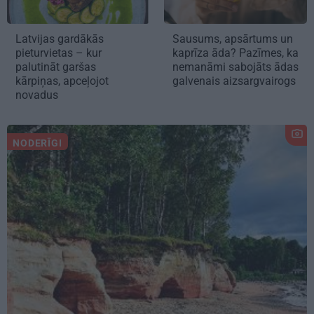
Latvijas gardākās
Sausums, apsārtums un
pieturvietas – kur
kaprīza āda? Pazīmes, ka
palutināt garšas
nemanāmi sabojāts ādas
kārpiņas, apceļojot
galvenais aizsargvairogs
novadus
NODERĪGI