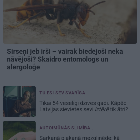
Sirseņi jeb irši – vairāk biedējoši nekā
nāvējoši? Skaidro entomologs un
alergoloģe
TU ESI SEV SVARĪGA
Tikai 54 veselīgi dzīves gadi. Kāpēc
Latvijas sievietes sevi
iztērē
tik ātri?
AUTOIMŪNĀS SLIMĪBA...
Sarkanā plakanā mezgliņēde: kā