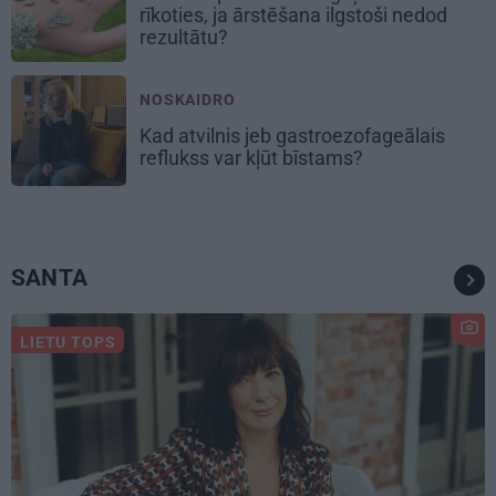
rīkoties, ja ārstēšana ilgstoši nedod
rezultātu?
NOSKAIDRO
Kad atvilnis jeb gastroezofageālais
reflukss var kļūt bīstams?
SANTA
LIETU TOPS