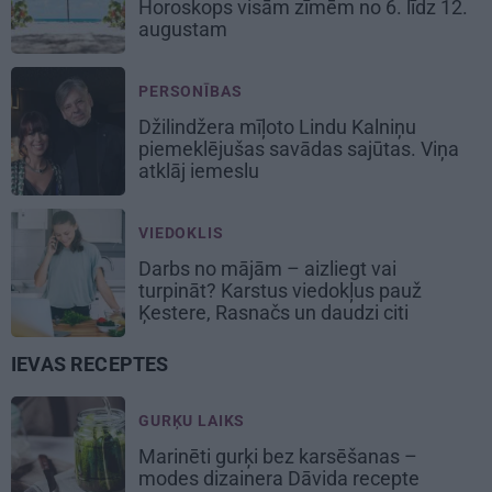
Horoskops visām zīmēm no 6. līdz 12.
augustam
PERSONĪBAS
Džilindžera mīļoto Lindu Kalniņu
piemeklējušas savādas sajūtas. Viņa
atklāj iemeslu
VIEDOKLIS
Darbs no mājām – aizliegt vai
turpināt? Karstus viedokļus pauž
Ķestere, Rasnačs un daudzi citi
IEVAS RECEPTES
GURĶU LAIKS
Marinēti gurķi bez karsēšanas –
modes dizainera Dāvida recepte