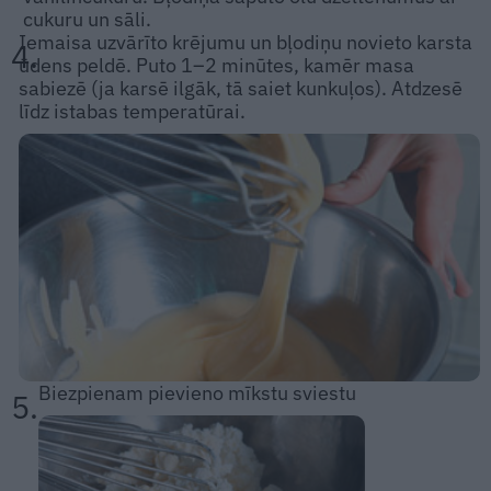
cukuru un sāli.
Iemaisa uzvārīto krējumu un bļodiņu novieto karsta
4.
ūdens peldē. Puto 1–2 minūtes, kamēr masa
sabiezē (ja karsē ilgāk, tā saiet kunkuļos). Atdzesē
līdz istabas temperatūrai.
Biezpienam pievieno mīkstu sviestu
5.