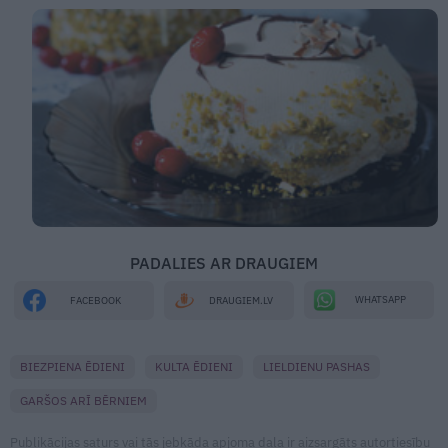
PADALIES AR DRAUGIEM
WHATSAPP
FACEBOOK
DRAUGIEM.LV
BIEZPIENA ĒDIENI
KULTA ĒDIENI
LIELDIENU PASHAS
GARŠOS ARĪ BĒRNIEM
Publikācijas saturs vai tās jebkāda apjoma daļa ir aizsargāts autortiesību