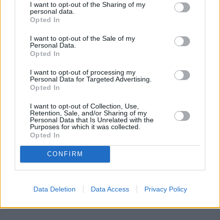
I want to opt-out of the Sharing of my
personal data.
Opted In
ZAĻI DOMĀT
I want to opt-out of the Sale of my
Ražotāji spiesti piekāpties – visā
Personal Data.
Opted In
Eiropā mainās preču remonta un
garantijas noteikumi
I want to opt-out of processing my
Personal Data for Targeted Advertising.
Opted In
LATVIJAS PĒRLES
I want to opt-out of Collection, Use,
FOTO: Klostera dzīves noslēpumi –
Retention, Sale, and/or Sharing of my
ielūkojamies Viļānu Svētā Alberta
Personal Data that Is Unrelated with the
Purposes for which it was collected.
Lielā klostera tēvu ikdienā
Opted In
CONFIRM
PERSONĪBAS
«Mana eksistences forma kopš
bērnības – cīņa.» Lauris Dzelzītis par
Data Deletion
Data Access
Privacy Policy
panikas lēkmēm, vientulību un
atgriešanos teātrī