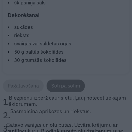
šķipsniņa sāls
Dekorēšanai
sukādes
rieksts
svaigas vai saldētas ogas
50 g
baltās šokolādes
30 g
tumšās šokolādes
Pagatavošana
Soli pa solim
Biezpienu izberž caur sietu. Ļauj notecēt liekajam
1.
šķidrumam.
Sasmalcina aprikozes un riekstus.
2.
Gatavo vaniļas un olu putas. Uzvāra krējumu ar
3.
vanilīncukuru. Bļodiņā saputo olu dzeltenumus ar