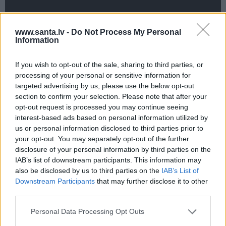
www.santa.lv -
Do Not Process My Personal
Information
IEVA
If you wish to opt-out of the sale, sharing to third parties, or
processing of your personal or sensitive information for
IEVA VIRTUVĒ
targeted advertising by us, please use the below opt-out
section to confirm your selection. Please note that after your
opt-out request is processed you may continue seeing
interest-based ads based on personal information utilized by
us or personal information disclosed to third parties prior to
your opt-out. You may separately opt-out of the further
disclosure of your personal information by third parties on the
IAB’s list of downstream participants. This information may
also be disclosed by us to third parties on the
IAB’s List of
Downstream Participants
that may further disclose it to other
Ideāli skābēti, mazsālīti un svaigi: 7
third parties.
gurķu laika receptes iesaka Latvijā
Personal Data Processing Opt Outs
populāri ļaudis