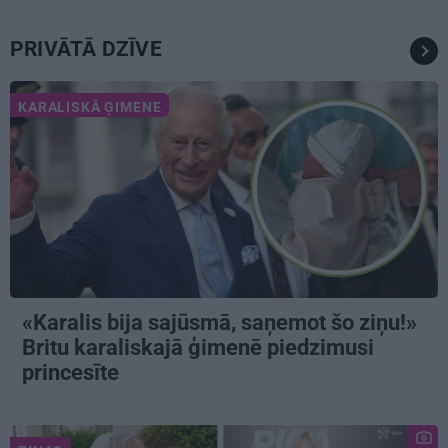
PRIVĀTĀ DZĪVE
KARALISKĀ ĢIMENE
«Karalis bija sajūsmā, saņemot šo ziņu!»
Britu karaliskajā ģimenē piedzimusi
princesīte