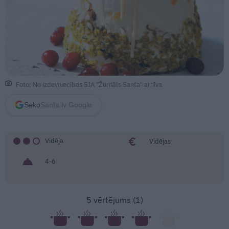
Foto: No izdevniecības SIA "Žurnāls Santa" arhīva
Seko
Santa.lv Google
Vidēja
Vidējas
4-6
5
vērtējums (
1
)