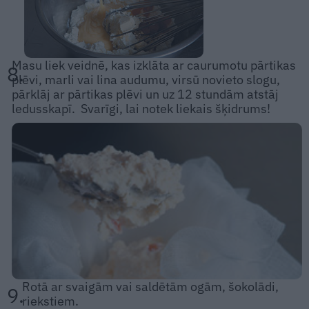
Masu liek veidnē, kas izklāta ar caurumotu pārtikas
8.
plēvi, marli vai lina audumu, virsū novieto slogu,
pārklāj ar pārtikas plēvi un uz 12 stundām atstāj
ledusskapī. Svarīgi, lai notek liekais šķidrums!
Rotā ar svaigām vai saldētām ogām, šokolādi,
9.
riekstiem.