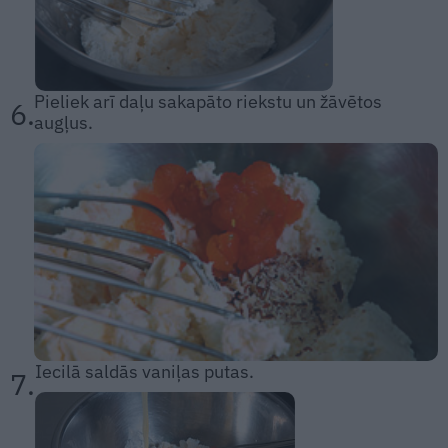
Pieliek arī daļu sakapāto riekstu un žāvētos
6.
augļus.
Iecilā saldās vaniļas putas.
7.