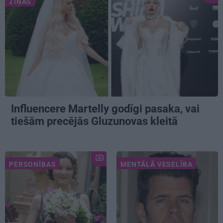
ZIŅAS
Influencere Martelly godīgi pasaka, vai
tiešām precējās Gluzunovas kleitā
PERSONĪBAS
MENTĀLĀ VESELĪBA