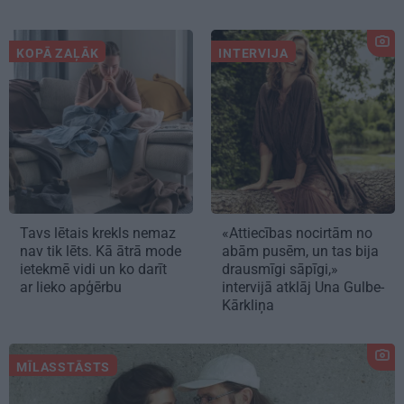
KOPĀ ZAĻĀK
INTERVIJA
Tavs lētais krekls nemaz
«Attiecības nocirtām no
nav tik lēts. Kā ātrā mode
abām pusēm, un tas bija
ietekmē vidi un ko darīt
drausmīgi sāpīgi,»
ar lieko apģērbu
intervijā atklāj Una Gulbe-
Kārkliņa
MĪLASSTĀSTS