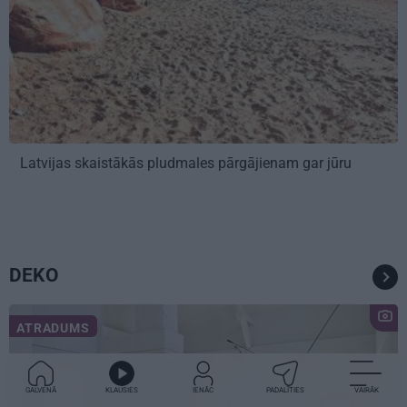
Latvijas skaistākās pludmales pārgājienam gar jūru
DEKO
ATRADUMS
GALVENĀ
KLAUSIES
IENĀC
PADALĪTIES
VAIRĀK