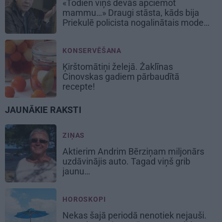
«Todien viņš devās apciemot
mammu…» Draugi stāsta, kāds bija
Priekulē policista nogalinātais modes
mākslinieks
KONSERVĒŠANA
Ķirštomātiņi
želejā. Žaklīnas
Cinovskas gadiem pārbaudītā
recepte!
JAUNĀKIE RAKSTI
ZIŅAS
Aktierim Andrim Bērziņam miljonārs
uzdāvinājis auto. Tagad viņš grib
jaunu…
HOROSKOPI
Nekas šajā periodā nenotiek nejauši.