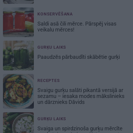
KONSERVĒŠANA
Saldi asā
čili mērce
. Pārspēj visas
veikalu mērces!
GURĶU LAIKS
Paaudzēs pārbaudīti skābētie gurķi
RECEPTES
Svaigu gurķu salāti pikantā versijā ar
sezamu – iesaka modes mākslinieks
un dārznieks Dāvids
GURĶU LAIKS
Svaiga un spirdzinoša gurķu mērcīte