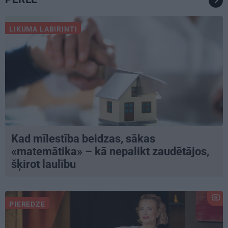
LIKUMA LABIRINTI
Kad mīlestība beidzas, sākas
«matemātika» – kā nepalikt zaudētājos,
šķirot laulību
PIEREDZE