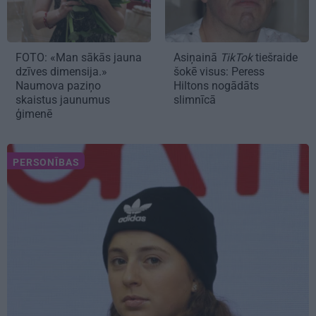
FOTO: «Man sākās jauna
Asiņainā
TikTok
tiešraide
dzīves dimensija.»
šokē visus: Peress
Naumova paziņo
Hiltons nogādāts
skaistus jaunumus
slimnīcā
ģimenē
PERSONĪBAS