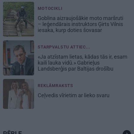
MOTOCIKLI
Goblina aizraujošākie moto maršruti
– leģendārais instruktors Ģirts Vilnis
iesaka, kurp doties šovasar
STARPVALSTU ATTIEC...
«Ja atzīstam lietas, kādas tās ir, esam
kaili lauka vidū.» Gabrieļus
Landsberģis par Baltijas drošību
REKLĀMRAKSTS
Ceļvedis vīrietim ar lieko svaru
PĒRLE