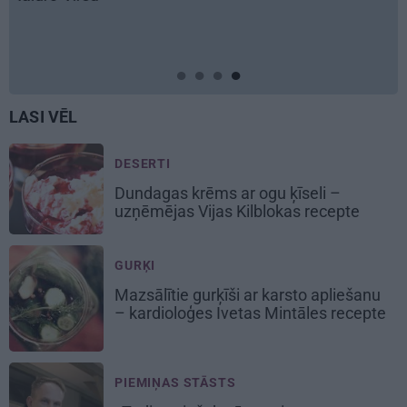
LASI VĒL
DESERTI
Dundagas
krēms ar ogu ķīseli
–
uzņēmējas Vijas Kilblokas recepte
GURĶI
Mazsālītie gurķīši ar karsto apliešanu
– kardioloģes Ivetas Mintāles recepte
PIEMIŅAS STĀSTS