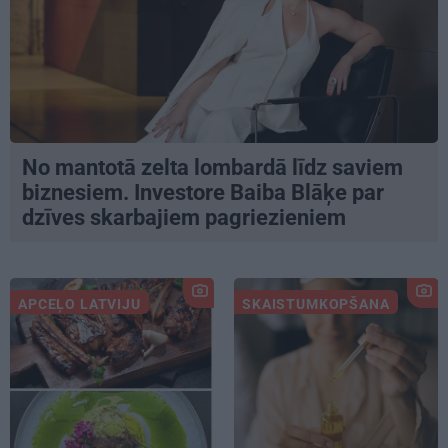
No mantotā zelta lombardā līdz saviem
biznesiem. Investore Baiba Blāķe par
dzīves skarbajiem pagriezieniem
APCEĻO LATVIJU
SKAISTUMKOPŠANA