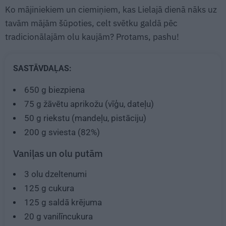
Ko mājiniekiem un ciemiņiem, kas Lielajā dienā nāks uz
tavām mājām šūpoties, celt svētku galdā pēc
tradicionālajām olu kaujām? Protams, pashu!
SASTĀVDAĻAS:
650 g
biezpiena
75 g
žāvētu aprikožu (vīģu, dateļu)
50 g
riekstu (mandeļu, pistāciju)
200 g
sviesta (82%)
Vaniļas un olu putām
3
olu dzeltenumi
125 g
cukura
125 g
saldā krējuma
20 g
vanilīncukura