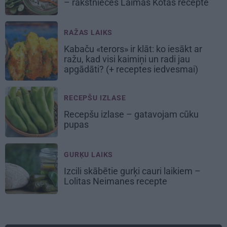
– rakstnieces Laimas Kotas recepte
RAŽAS LAIKS
Kabaču «terors» ir klāt: ko iesākt ar
ražu, kad visi kaimiņi un radi jau
apgādāti? (+ receptes iedvesmai)
RECEPŠU IZLASE
Recepšu izlase –
gatavojam cūku
pupas
GURĶU LAIKS
Izcili skābētie gurķi cauri laikiem –
Lolitas Neimanes recepte