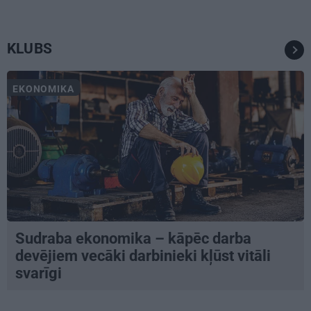
KLUBS
EKONOMIKA
Sudraba ekonomika – kāpēc darba
devējiem vecāki darbinieki kļūst vitāli
svarīgi