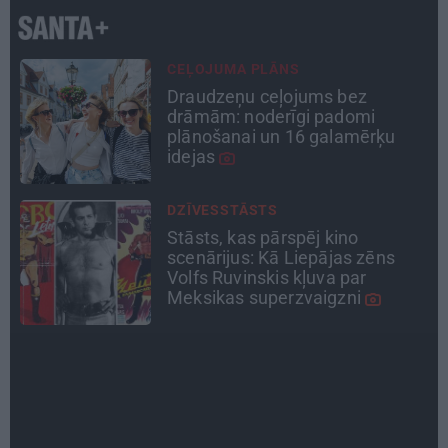
PSIHOLOĢIJA
Mūsdienu epidēmija –
pieskārienu bads. Kāpēc
platonisks glāsts reizēm ir
svarīgāks par seksuālu tuvību
INTERVIJA
«Nevajag kalnos tēlot varoņus!
Tie ātri noliks pie vietas.»
Alpīnists Atis Plakans, kurš
pieredzējis biedra bojāeju
TAVS ĀRSTS
«Manā kabinetā bijusi teju visa
Liepāja.» Ārste Ingrīda
Gardovska par vairāk nekā 50
gadiem medicīnā