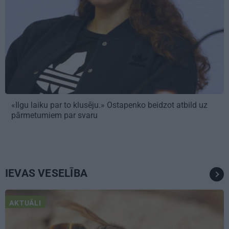
«Ilgu laiku par to klusēju.» Ostapenko beidzot atbild uz
pārmetumiem par svaru
IEVAS VESELĪBA
AKTUĀLI