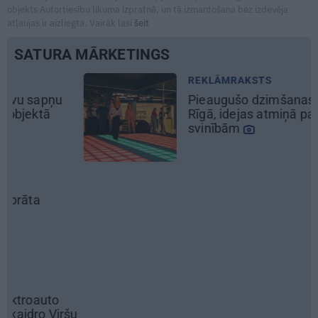
objekts Autortiesību likuma izpratnē, un tā izmantošana bez izdevēja
atļaujas ir aizliegta. Vairāk lasi
šeit
SATURA MĀRKETINGS
REKLĀMRAKSTS
Pieaugušo dzimšanas diena
Rīgā, idejas atmiņā paliekošām
svinībām