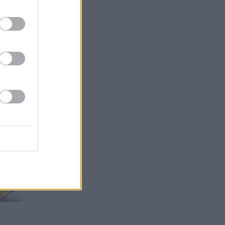
NI
tais
gi!