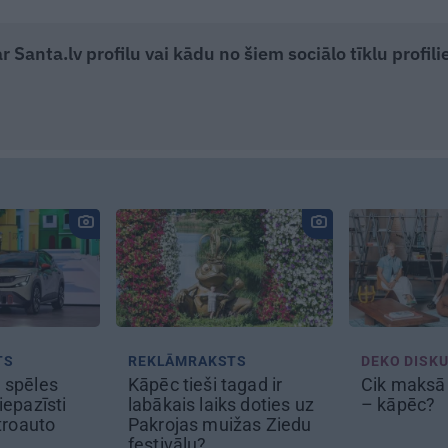
 Santa.lv profilu vai kādu no šiem sociālo tīklu profili
AKSTS
DEKO DISKUSIJAS
REKLĀM
i tagad ir
Cik maksā dizainers un
Matu ot
aiks doties uz
– kāpēc?
 muižas Ziedu
?