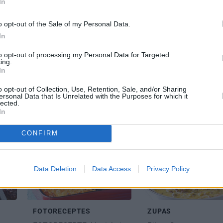
In
ALTO GAĻU:
o opt-out of the Sale of my Personal Data.
In
to opt-out of processing my Personal Data for Targeted
ing.
In
o opt-out of Collection, Use, Retention, Sale, and/or Sharing
KULTA ĒDIENI
MALTĀS GAĻAS ĒDIE
ersonal Data that Is Unrelated with the Purposes for which it
lected.
Klasiskā lazanja
–
FOTORECEPTE:
Vilto
as
In
brīvdienu laime!
zaķis
soli pa solim.
Izdevīgi, gardi un sātī
CONFIRM
Data Deletion
Data Access
Privacy Policy
FOTORECEPTES
ZUPAS