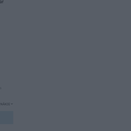
ar
a
UNĀKIE