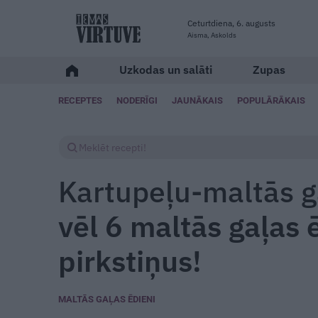
Ceturtdiena, 6. augusts
Aisma, Askolds
Uzkodas un salāti
Zupas
RECEPTES
NODERĪGI
JAUNĀKAIS
POPULĀRĀKAIS
Kartupeļu-maltās 
vēl 6 maltās gaļas ē
pirkstiņus!
MALTĀS GAĻAS ĒDIENI