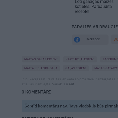
Ļoti garšīgās
maizes
kotletes
. Pārbaudīta
recepte!
PADALIES AR DRAUGI
FACEBOOK
MALTĀS GAĻAS ĒDIENI
KARTUPEĻU ĒDIENI
SACEPUM
MALTA LIELLOPA GAĻA
GAĻAS ĒDIENI
MĀJĀS GATAVO
Publikācijas saturs vai tās jebkāda apjoma daļa ir aizsargāts a
atļaujas ir aizliegta. Vairāk lasi
šeit
0 KOMENTĀRI
Šobrīd komentāru nav. Tavs viedoklis būs pirmai