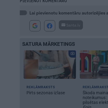
PIEVIENOT KOMENTĀRU
Lai pievienotu komentāru autorizējies ar
Santa.lv
SATURA MĀRKETINGS
STS
REKLĀMRAKSTS
REKLĀMR
as izlase
Škoda maina spēles
Kāpēc tieš
noteikumus: iepazīsti
labākais l
pilsētas elektroauto
Pakrojas
Epiq
festivālu