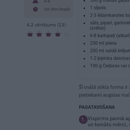
500 g
maltās gaļas
4-6
1
sīpols
1st 30m (kopā)
2-3 ēdamkarotes
to
sāls, pipari, garšv
4.2
vērtējums (
13
)
izvēles)
6-8
kartupeļi (atkar
250 ml
piena
200 ml
saldā krēju
1-2
ķiploka daiviņa
100 g
Čedaras vai ci
Šī ovālā stikla forma
pietiekami augstas maliņ
PAGATAVOŠANA
Vispirms pannā apc
1.
un tomātu mērci, 