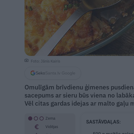
Foto: Jānis Kairis
Seko
Santa.lv Google
Omulīgām brīvdienu ģimenes pusdienā
sacepums ar sieru būs viena no labāk
Vēl citas gardas idejas ar malto gaļu
Zema
SASTĀVDAĻAS:
Vidējas