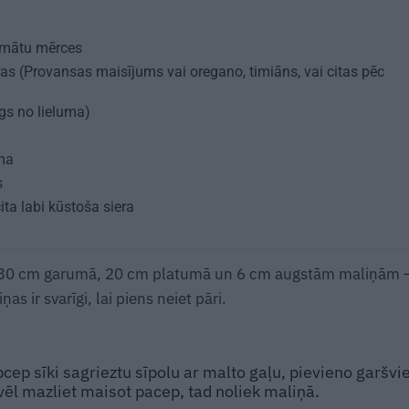
mātu mērces
ielas (Provansas maisījums vai oregano, timiāns, vai citas pēc
īgs no lieluma)
ma
s
ta labi kūstoša siera
 ir 30 cm garumā, 20 cm platumā un 6 cm augstām maliņām 
as ir svarīgi, lai piens neiet pāri.
ep sīki sagrieztu sīpolu ar malto gaļu, pievieno garšvi
vēl mazliet maisot pacep, tad noliek maliņā.