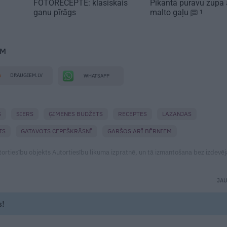
FOTORECEPTE: klasiskais
Pikantā
puravu zupa
ganu pīrāgs
malto gaļu
1
EM
DRAUGIEM.LV
WHATSAPP
S
SIERS
ĢIMENES BUDŽETS
RECEPTES
LAZANJAS
TS
GATAVOTS CEPEŠKRĀSNĪ
GARŠOS ARĪ BĒRNIEM
utortiesību objekts Autortiesību likuma izpratnē, un tā izmantošana bez izdevēj
JA
s!