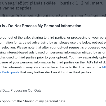
un sagriež ļoti plānās šķēlēs – burtiski 1–2 milimetru
s var neizcepties.
i iesmērē ar sviestu vai ieziež ar eļļu, cepeškrāsni ies
.lv -
Do Not Process My Personal Information
to plānās kartupeļu šķēlītes kā zvīņas, rēķinoties, ka
epumam šāda izmēra formā būs 3 kartupeļu kārtas.
to opt-out of the sale, sharing to third parties, or processing of your per
eļu kārtas liek malto gaļu, tad atkal kartupeļu zvīņas, at
formation for targeted advertising by us, please use the below opt-out s
 – atkal kartupeļus.
r selection. Please note that after your opt-out request is processed y
eing interest-based ads based on personal information utilized by us or
elej saldo krējumu un pienu, pieber sāli un melnos pipar
disclosed to third parties prior to your opt-out. You may separately opt-
 ķiplokdaivas.
losure of your personal information by third parties on the IAB’s list of
rlej sacepumam, trauku pārklāj ar foliju un šauj krāsnī
. This information may also be disclosed by us to third parties on the
IA
Participants
that may further disclose it to other third parties.
zi, kā izcepušies kartupeļi, – ja vēl pacieti, iešauj uz 10
as.
īksti, pārkaisa sacepumu ar rīvētu sieru un ieliek krāsnī 
l Data Processing Opt Outs
z
siers
izkūst un kļūst zeltaini brūns.
o opt-out of the Sharing of my personal data.