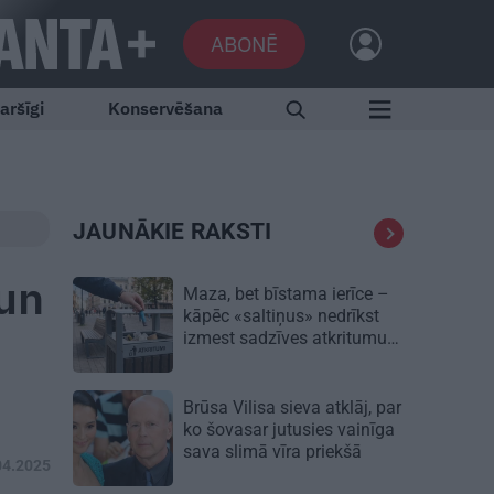
ABONĒ
aršīgi
Konservēšana
JAUNĀKIE RAKSTI
 un
Maza, bet bīstama ierīce –
kāpēc «saltiņus» nedrīkst
izmest sadzīves atkritumu
konteinerā?
Brūsa Vilisa sieva atklāj, par
ko šovasar jutusies vainīga
sava slimā vīra priekšā
04.2025