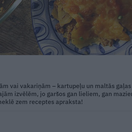
m vai vakariņām – kartupeļu un maltās gaļas
ajām izvēlēm, jo garšos gan lieliem, gan mazi
 meklē zem receptes apraksta!