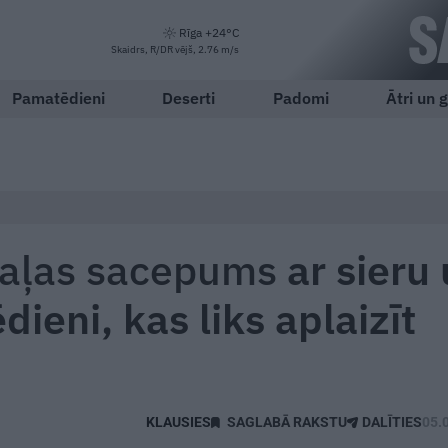
Rīga +24°C
Skaidrs, R/DR vējš, 2.76 m/s
Pamatēdieni
Deserti
Padomi
Ātri un g
gaļas sacepums
ar sieru
dieni, kas liks aplaizīt
SAGLABĀ RAKSTU
DALĪTIES
05.