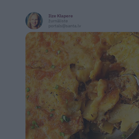
Ilze Klapere
žurnāliste
portals@santa.lv