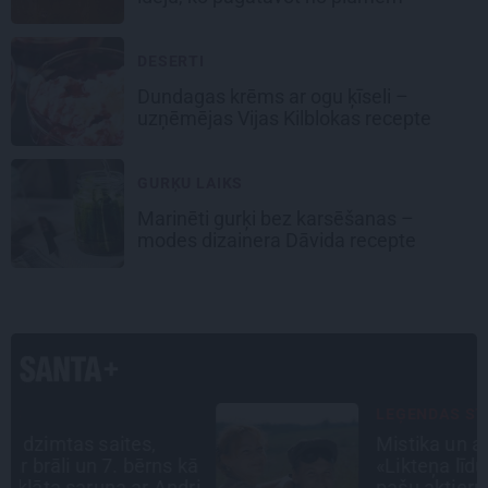
DESERTI
Dundagas
krēms ar ogu ķīseli
–
uzņēmējas Vijas Kilblokas recepte
GURĶU LAIKS
Marinēti gurķi bez karsēšanas –
modes dizainera Dāvida recepte
LEĢENDAS STĀSTS
Mistika un atrastie radi. Kā
ā
«Likteņa līdumnieki» mainīja
i
pašu aktieru dzīves