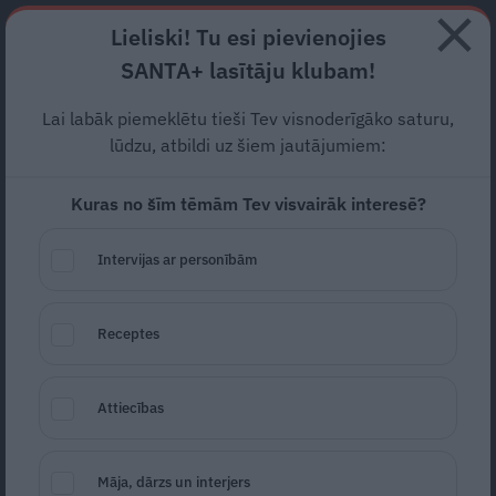
Abonē
Lieliski! Tu esi pievienojies
SANTA+ lasītāju klubam!
RECEPTES
NODERĪGI
JAUNĀKAIS
POPULĀRĀKAIS
Lai labāk piemeklētu tieši Tev visnoderīgāko saturu,
lūdzu, atbildi uz šiem jautājumiem:
Kuras no šīm tēmām Tev visvairāk interesē?
Kārtainās rauga mīklas
mini
picas
Intervijas ar personībām
UZKODAS UN SALĀTI
20.05.2021
Receptes
Ievas Virtuve
Attiecības
Māja, dārzs un interjers