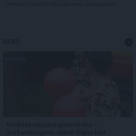
nemanāmi sabojāts ādas galvenais aizsargvairogs
DEKO
KULTŪRA
Nedēļas nogales galamērķis –
Sarkandaugava: startē Rīgas ielu