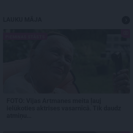
LAUKU MĀJA
PIEMIŅAS STĀSTS
FOTO:
Vijas Artmanes meita
ļauj
ielūkoties aktrises vasarnīcā. Tik daudz
atmiņu…