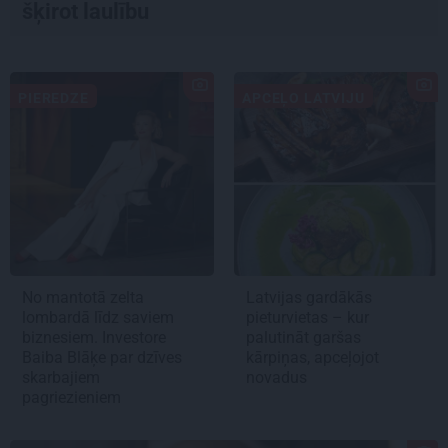
šķirot laulību
PIEREDZE
APCEĻO LATVIJU
No mantotā zelta
Latvijas gardākās
lombardā līdz saviem
pieturvietas – kur
biznesiem. Investore
palutināt garšas
Baiba Blāķe par dzīves
kārpiņas, apceļojot
skarbajiem
novadus
pagriezieniem