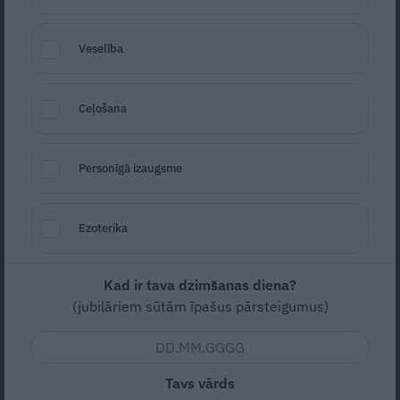
Veselība
Ceļošana
Kārtainās rauga mīklas mini
Foto: No izdevniecības "Žurnāls Santa"
Personīgā izaugsme
picas
arhīva
Seko
Santa.lv Google
Ezoterika
Vidēja
Vidējas
Kad ir tava dzimšanas diena?
30m (kopā)
(jubilāriem sūtām īpašus pārsteigumus)
Nav vērtējuma
Tavs vārds