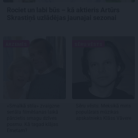
Rociet un labi būs – kā aktieris Artūrs
Skrastiņš uzlādējas jaunajai sezonai
ĀRZEMĒS
SĒRU VĒSTS
«Smalkā stila» zvaigzne
Sēru vēsts: Meksikā miris
seriāla filmēšanas laikā
populārais mūzikas
pārcietis smagu dzīves
apskatnieks Klāss Vāvere
posmu. Kā tagad klājas
Emetam?