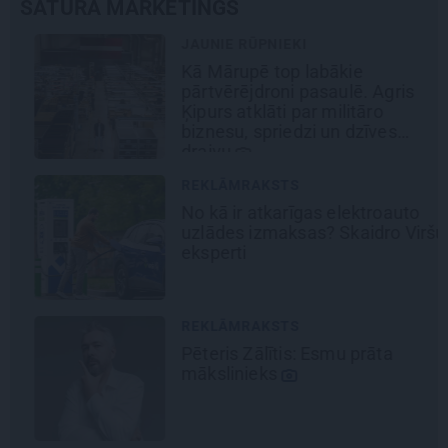
SATURA MĀRKETINGS
JAUNIE RŪPNIEKI
Kā Mārupē top labākie
pārtvērējdroni pasaulē. Agris
Ķipurs atklāti par militāro
biznesu, spriedzi un dzīves
draivu
REKLĀMRAKSTS
No kā ir atkarīgas elektroauto
uzlādes izmaksas? Skaidro Viršu
eksperti
REKLĀMRAKSTS
Pēteris Zālītis: Esmu prāta
mākslinieks