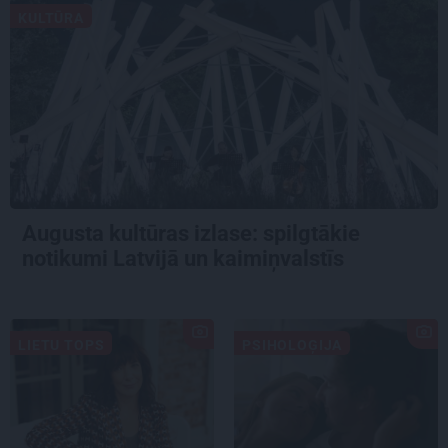
KULTŪRA
Augusta kultūras izlase: spilgtākie
notikumi Latvijā un kaimiņvalstīs
LIETU TOPS
PSIHOLOĢIJA