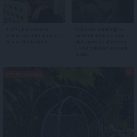
Lietas, kas vasaras
Mūsdienu epidēmija –
vakarus padara īpašus –
pieskārienu bads. Kāpēc
iesaka Santa Anča
platonisks glāsts reizēm
ir svarīgāks par seksuālu
tuvību
ATPŪTA VASARĀ