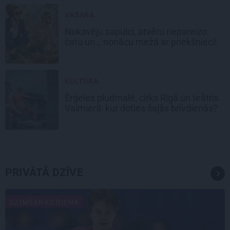
VASARA
Nokavēju sapulci, atvēru nepareizo
čatu un… nonācu mežā ar priekšnieci!
KULTŪRA
Ērģeles pludmalē, cirks Rīgā un teātris
Valmierā: kur doties šajās brīvdienās?
PRIVĀTĀ DZĪVE
DZIMŠANAS DIENA