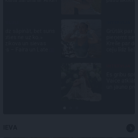
INTERVIJA
s
Grūtāk par atkailināšanos ir
pieņemt sevi. Aktrise Katrīna
Kreile par depresiju, mobingu un
ceļu līdz lielajām lomām
INTERVIJA
Es gribu spēlēties tālāk! Sonora
Vaice atklāti par krīzēm, bērniem
un jauno profesiju
IEVA