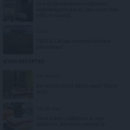
Inta Ķuža kapakmenī iegravēts
atgādinājums par to, kas viņam bijis
mīļš un svarīgs…
TESTI
TESTS: Cik labi tu izproti klimata
pārmaiņas?
IEVAS RECEPTES
KĀ PAREIZI?
Kā nelaist postā dārza ogas? Spied
sulu!
SALDĒJUMI
Siera kūkas
saldējums
ar ogu
pildījumu. Brīvdienu sapnis!
1