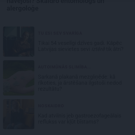
nāvējoši? Skaidro entomologs un
alergoloģe
TU ESI SEV SVARĪGA
Tikai 54 veselīgi dzīves gadi. Kāpēc
Latvijas sievietes sevi
iztērē
tik ātri?
AUTOIMŪNĀS SLIMĪBA...
Sarkanā plakanā mezgliņēde: kā
rīkoties, ja ārstēšana ilgstoši nedod
rezultātu?
NOSKAIDRO
Kad atvilnis jeb gastroezofageālais
reflukss var kļūt bīstams?