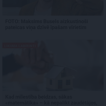
FOTO: Maksims Busels aizkustinoši
pateicas viņa dzīvē īpašam vīrietim
LIKUMA LABIRINTI
Kad mīlestība beidzas, sākas
«matemātika» – kā nepalikt zaudētājos,