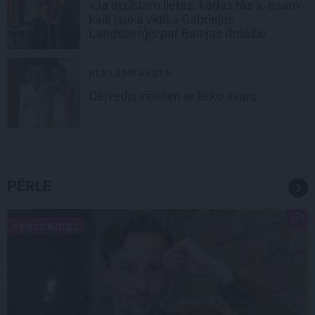
«Ja atzīstam lietas, kādas tās ir, esam
kaili lauka vidū.» Gabrieļus
Landsberģis par Baltijas drošību
REKLĀMRAKSTS
Ceļvedis vīrietim ar lieko svaru
PĒRLE
PERSONĪBAS