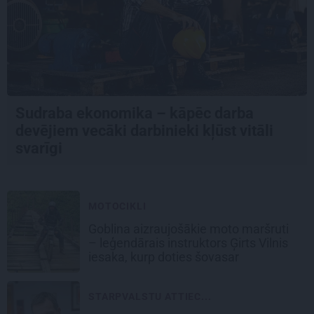
Sudraba ekonomika – kāpēc darba
devējiem vecāki darbinieki kļūst vitāli
svarīgi
MOTOCIKLI
Goblina aizraujošākie moto maršruti
– leģendārais instruktors Ģirts Vilnis
iesaka, kurp doties šovasar
STARPVALSTU ATTIEC...