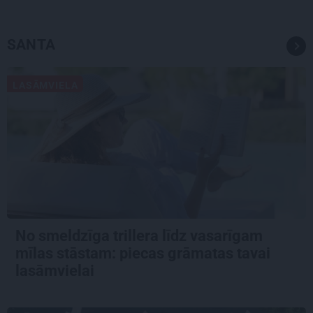
SANTA
LASĀMVIELA
No smeldzīga trillera līdz vasarīgam
mīlas stāstam: piecas grāmatas tavai
lasāmvielai