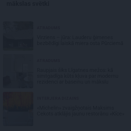
mākslas svētki
ATRADUMS
Virziens – jūra: Lauderu ģimenes
bezbēdīgi laiskā miera osta Pūrciemā
ATRADUMS
Raupjais šiks Līgatnes mežos: kā
simtgadīga kūts kļuva par modernu
rezidenci ar baseinu un mākslu
INTERJERA DIZAINS
«Michelin» zvaigžņotais Maksims
Cekots atklājis jaunu restorānu «Kíce»