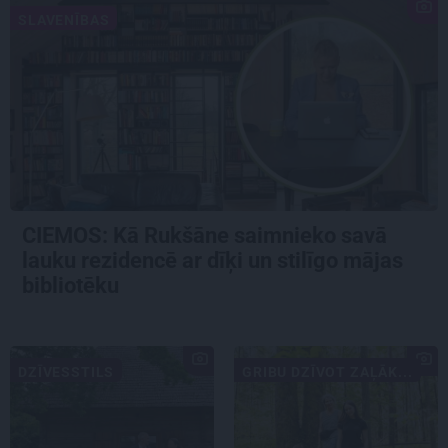
SLAVENĪBAS
CIEMOS: Kā Rukšāne saimnieko savā
lauku rezidencē ar dīķi un stilīgo mājas
bibliotēku
DZĪVESSTILS
GRIBU DZĪVOT ZAĻĀK...