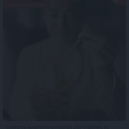
SKAISTUMKOPŠANA
Sausums, apsārtums un kaprīza āda? Pazīmes, ka