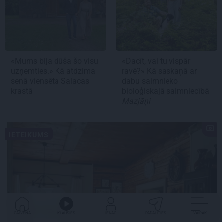
«Mums bija dūša šo visu
«Dacīt, vai tu vispār
uzņemties.» Kā atdzima
ravē?» Kā saskaņā ar
senā viensēta Salacas
dabu saimnieko
krastā
bioloģiskajā saimniecībā
Mazjāņi
IETEIKUMS
GALVENĀ
KLAUSIES
IENĀC
PADALĪTIES
VAIRĀK