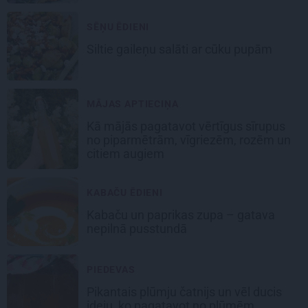
SĒŅU ĒDIENI
Siltie gaileņu salāti
ar cūku pupām
MĀJAS APTIECIŅA
Kā mājās pagatavot vērtīgus sīrupus
no piparmētrām, vīgriezēm, rozēm un
citiem augiem
KABAČU ĒDIENI
Kabaču un paprikas zupa
– gatava
nepilnā pusstundā
PIEDEVAS
Pikantais
plūmju čatnijs
un vēl ducis
ideju, ko pagatavot no plūmēm