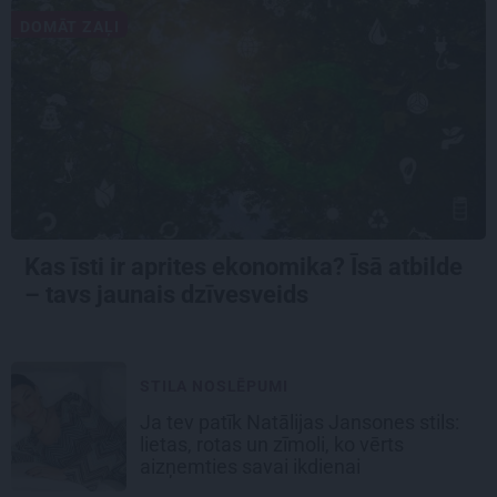
DOMĀT ZAĻI
Kas īsti ir aprites ekonomika? Īsā atbilde
– tavs jaunais dzīvesveids
STILA NOSLĒPUMI
Ja tev patīk Natālijas Jansones stils:
lietas, rotas un zīmoli, ko vērts
aizņemties savai ikdienai