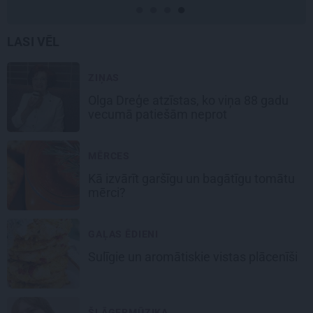
LASI VĒL
ZIŅAS
Olga Dreģe atzīstas, ko viņa 88 gadu
vecumā patiešām neprot
MĒRCES
Kā izvārīt garšīgu un bagātīgu
tomātu
mērci
?
GAĻAS ĒDIENI
Sulīgie un aromātiskie vistas
plācenīši
ŠLĀGERMŪZIKA