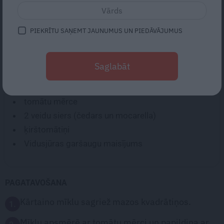
Laba ideja fiksai uzkodai, ko uzkraukšķināt, skatoties
PIEKRĪTU SAŅEMT JAUNUMUS UN PIEDĀVĀJUMUS
filmu, vai ņemt līdzi pārgājienā!
Saglabāt
SASTĀVDAĻAS:
kārtainā rauga mīkla
tomātu mērce
2
veidu siers (čedars un mocarella)
ķirštomātiņi
Vidusjūras garšaugu maisījums
PAGATAVOŠANA
Kārtaino mīklu sagriež mazos kvadrātiņos.
1.
Mīklu apsmērē ar tomātu mērci un papildina ar