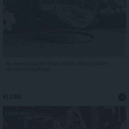
No saulessarga līdz ērtam zvilnim: stilīgi atradumi
dārzam un pludmalei
KLUBS
EKONOMIKA