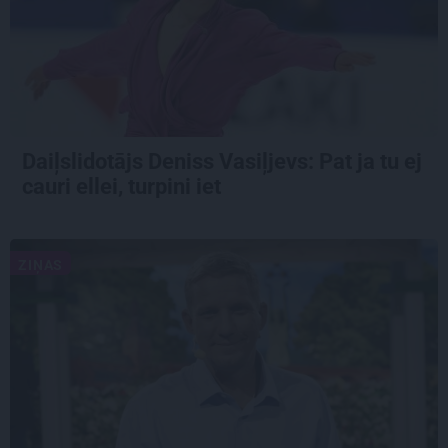
Daiļslidotājs Deniss Vasiļjevs: Pat ja tu ej
cauri ellei, turpini iet
ZIŅAS