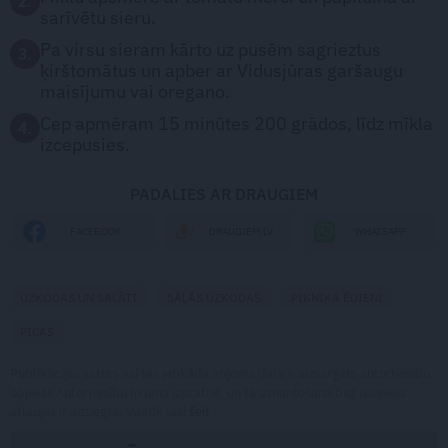
2.
sarīvētu sieru.
Pa virsu sieram kārto uz pusēm sagrieztus
3.
ķirštomātus un apber ar Vidusjūras garšaugu
maisījumu vai oregano.
Cep apmēram 15 minūtes 200 grādos, līdz mīkla
4.
izcepusies.
PADALIES AR DRAUGIEM
WHATSAPP
FACEBOOK
DRAUGIEM.LV
UZKODAS UN SALĀTI
SĀĻĀS UZKODAS
PIKNIKA ĒDIENI
PICAS
Publikācijas saturs vai tās jebkāda apjoma daļa ir aizsargāts autortiesību
objekts Autortiesību likuma izpratnē, un tā izmantošana bez izdevēja
atļaujas ir aizliegta. Vairāk lasi
šeit