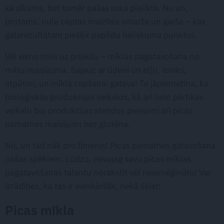
kā sīkums, bet tomēr pašas roka pielikta. Nu un,
protams, nule ceptas maizītes smarža un garša – kas
galarezultātam piešķir papildu lieliskuma punktus.
Vēl viens solis uz priekšu – mīklas pagatavošana no
miltu maisījuma. Sajauc ar ūdeni un eļļu, izmīci,
atpūtini, un mīkla cepšanai gatava! Te jāpiemetina, ka
bioloģiskās produkcijas veikalos, kā arī lielo pārtikas
veikalu bio produkcijas stendos pieejami arī picas
pamatnes maisījumi bez glutēna.
Nu, un tad nāk pro līmenis! Picas pamatnes gatavošana
pašas spēkiem. Lūdzu, nevajag savu picas mīklas
pagatavošanas talantu norakstīt vēl neiemēģinātu! Var
izrādīties, ka tas ir vienkāršāk, nekā šķiet!
Picas mīkla