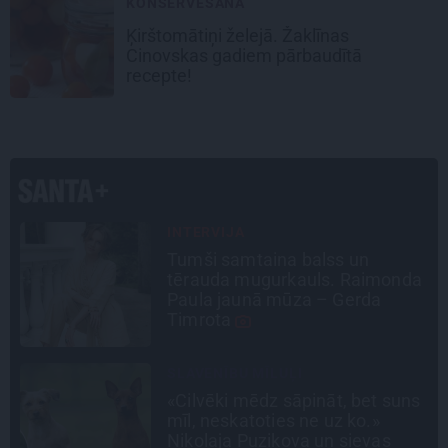
KONSERVĒŠANA
Ķirštomātiņi
želejā. Žaklīnas
Cinovskas gadiem pārbaudītā
recepte!
LEĢENDAS STĀSTS
Mistika un atrastie radi. Kā
a
«Likteņa līdumnieki» mainīja
pašu aktieru dzīves
STIPRAIS STĀSTS
s
«Bērnus ar tik augstu cukura
līmeni mēdz ievest jau komā.»
Madara un Gatis par dzīvi ar dēla