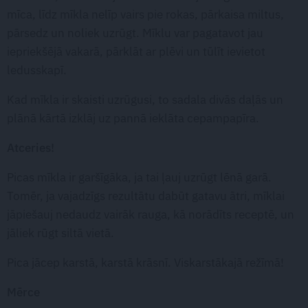
mīca, līdz mīkla nelīp vairs pie rokas, pārkaisa miltus,
pārsedz un noliek uzrūgt. Mīklu var pagatavot jau
iepriekšējā vakarā, pārklāt ar plēvi un tūlīt ievietot
ledusskapī.
Kad mīkla ir skaisti uzrūgusi, to sadala divās daļās un
plānā kārtā izklāj uz pannā ieklāta cepampapīra.
Atceries!
Picas mīkla ir garšīgāka, ja tai ļauj uzrūgt lēnā garā.
Tomēr, ja vajadzīgs rezultātu dabūt gatavu ātri, mīklai
jāpiešauj nedaudz vairāk rauga, kā norādīts receptē, un
jāliek rūgt siltā vietā.
Pica jācep karstā, karstā krāsnī. Viskarstākajā režīmā!
Mērce