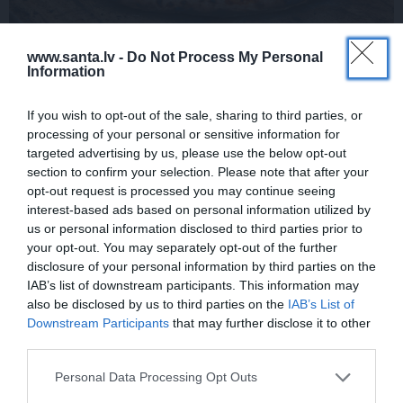
www.santa.lv -
Do Not Process My Personal
Vēl viens ieteikums!
Information
Picu vari ne vien cept krāsnī, bet arī grilēt. Kāpēc? Jo
If you wish to opt-out of the sale, sharing to third parties, or
grils uzkarst daudz jaudīgāk nekā krāsns, un tas nozīmē
processing of your personal or sensitive information for
targeted advertising by us, please use the below opt-out
– svaigāka, kraukšķīgāka, aromātiskāka pica!
section to confirm your selection. Please note that after your
opt-out request is processed you may continue seeing
interest-based ads based on personal information utilized by
us or personal information disclosed to third parties prior to
POPULĀRĀKIE RAKSTI
your opt-out. You may separately opt-out of the further
disclosure of your personal information by third parties on the
IAB’s list of downstream participants. This information may
also be disclosed by us to third parties on the
IAB’s List of
Downstream Participants
that may further disclose it to other
third parties.
GURĶU LAIKS
DESERTI
Personal Data Processing Opt Outs
Marinēti gurķi bez
Dundagas
krēms ar ogu