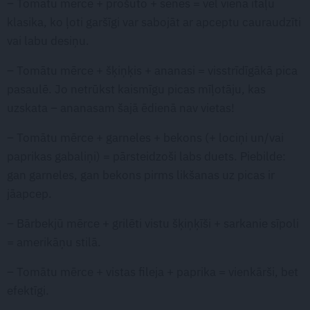
– Tomātu mērce + prošuto + sēnes = vēl viena itāļu
klasika, ko ļoti garšīgi var sabojāt ar apceptu cauraudzīti
vai labu desiņu.
– Tomātu mērce + šķiņķis + ananasi = visstrīdīgākā pica
pasaulē. Jo netrūkst kaismīgu picas mīļotāju, kas
uzskata – ananasam šajā ēdienā nav vietas!
– Tomātu mērce + garneles + bekons (+ lociņi un/vai
paprikas gabaliņi) = pārsteidzoši labs duets. Piebilde:
gan garneles, gan bekons pirms likšanas uz picas ir
jāapcep.
– Bārbekjū mērce + grilēti vistu šķiņķīši + sarkanie sīpoli
= amerikāņu stilā.
– Tomātu mērce + vistas fileja + paprika = vienkārši, bet
efektīgi.