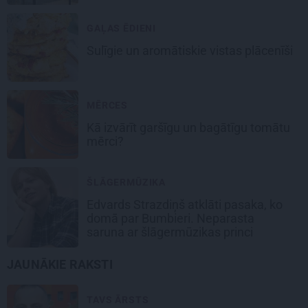
GAĻAS ĒDIENI
Sulīgie un aromātiskie vistas
plācenīši
MĒRCES
Kā izvārīt garšīgu un bagātīgu
tomātu
mērci
?
ŠLĀGERMŪZIKA
Edvards Strazdiņš atklāti pasaka, ko
domā par Bumbieri. Neparasta
saruna ar šlāgermūzikas princi
JAUNĀKIE RAKSTI
TAVS ĀRSTS