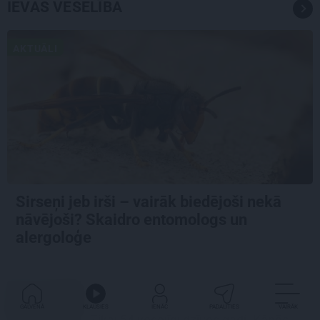
IEVAS VESELĪBA
AKTUĀLI
Sirseņi jeb irši – vairāk biedējoši nekā
nāvējoši? Skaidro entomologs un
alergoloģe
TU ESI SEV SVARĪGA
GALVENĀ
KLAUSIES
IENĀC
PADALĪTIES
VAIRĀK
Tikai 54 veselīgi dzīves gadi. Kāpēc