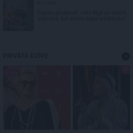
KULTŪRA
Ērģeles pludmalē, cirks Rīgā un teātris
Valmierā: kur doties šajās brīvdienās?
PRIVĀTĀ DZĪVE
STILS