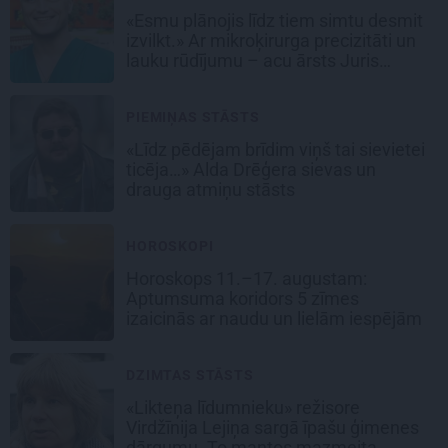
«Esmu plānojis līdz tiem simtu desmit
izvilkt.» Ar mikroķirurga precizitāti un
lauku rūdījumu – acu ārsts Juris
Vanags
PIEMIŅAS STĀSTS
«Līdz pēdējam brīdim viņš tai sievietei
ticēja…» Alda Drēģera sievas un
drauga atmiņu stāsts
HOROSKOPI
Horoskops 11.–17. augustam:
Aptumsuma koridors 5 zīmes
izaicinās ar naudu un lielām iespējām
DZIMTAS STĀSTS
«Likteņa līdumnieku» režisore
Virdžīnija Lejiņa sargā īpašu ģimenes
dārgumu. To mantos mazmeita