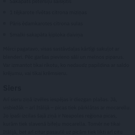
Sakapāts pētersīļu saišķītis
1 tējkarote rīvētas citrona miziņas
Pāris ēdamkarotes citrona sulas
Smalki sakapāta ķiploka daiviņa
Mērci pagatavo, visas sastāvdaļas kārtīgi sakuļot ar
blenderi. Pēc garšas pievieno sāli un melnos piparus.
Var izmantot tikai rikotu, ko nedaudz papildina ar saldo
krējumu, vai tikai krēmsieru.
Siers
Arī sieru ziņā izvēles iespējas ir diezgan plašas. Jā,
visbiežāk – arī Itālijā – picas tiek pārklātas ar mocarellu.
Jo īpaši izcilas šajā ziņā ir Neapoles reģiona picas,
kurām tiek slavenā bifeļu mocarella. Tomēr ne tikai
Itālijā, bet arī citur pasaulē uz picām tiek likti arī citu