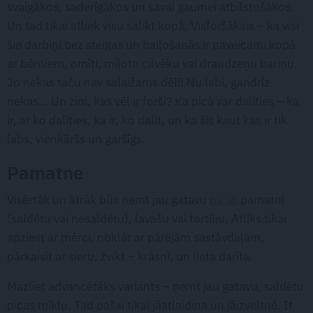
svaigākos, saderīgākos un savai gaumei atbilstošākos.
Un tad tikai atliek visu salikt kopā. Visforšākais – ka visi
šie darbiņi bez steigas un baiļošanās ir paveicami kopā
ar bērniem, omīti, mīļoto cilvēku vai draudzeņu bariņu.
Jo nekas taču nav salaižams dēlī! Nu labi, gandrīz
nekas… Un zini, kas vēl ir forši? Ka picā var dalīties – ka
ir, ar ko dalīties, ka ir, ko dalīt, un ka šis kaut kas ir tik
labs, vienkāršs un garšīgs.
Pamatne
Visērtāk un ātrāk būs ņemt jau gatavu
picas
pamatni
(saldētu vai nesaldētu), lavašu vai tortilju. Atliks tikai
apziest ar mērci, noklāt ar pārējām sastāvdaļām,
pārkaisīt ar sieru, žvikt – krāsnī, un lieta darīta.
Mazliet advancētāks variants – ņemt jau gatavu, saldētu
picas mīklu. Tad pašai tikai jāatlaidina un jāizveltnē. It