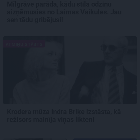
Mīlgrāve parāda, kādu stila odziņu
aizņēmusies no Laimas Vaikules. Jau
sen tādu gribējusi!
ATMIŅU STĀSTS
Krodera mūza Indra Briķe izstāsta, kā
režisors mainīja viņas likteni