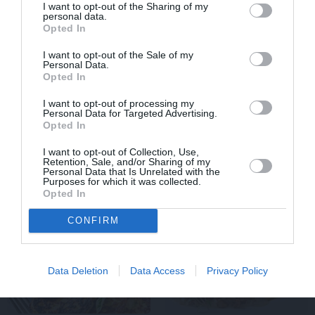
I want to opt-out of the Sharing of my
karsēšanas – modes
ķīseli
– uzņēmējas Vijas
personal data.
dizainera Dāvida recepte
Kilblokas recepte
Opted In
I want to opt-out of the Sale of my
Personal Data.
Opted In
I want to opt-out of processing my
Personal Data for Targeted Advertising.
Opted In
MĀJAS APTIECIŅA
MARINĒJUMI
I want to opt-out of Collection, Use,
Retention, Sale, and/or Sharing of my
Kā mājās pagatavot
Marinēti
gurķi bez
Personal Data that Is Unrelated with the
vērtīgus sīrupus no
pasterizēšanas!
Purposes for which it was collected.
piparmētrām, vīgriezēm,
Opted In
rozēm un citiem augiem
CONFIRM
Data Deletion
Data Access
Privacy Policy