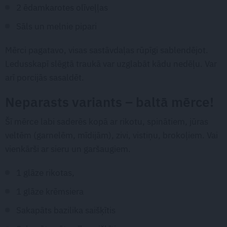
2 ēdamkarotes olīveļļas
Sāls un melnie pipari
Mērci pagatavo, visas sastāvdaļas rūpīgi sablendējot.
Ledusskapī slēgtā traukā var uzglabāt kādu nedēļu. Var
arī porcijās sasaldēt.
Neparasts variants – baltā mērce!
Šī mērce labi saderēs kopā ar rikotu, spinātiem, jūras
veltēm (garnelēm, mīdijām), zivi, vistiņu, brokoļiem. Vai
vienkārši ar sieru un garšaugiem.
1 glāze rikotas,
1 glāze krēmsiera
Sakapāts bazilika saišķītis