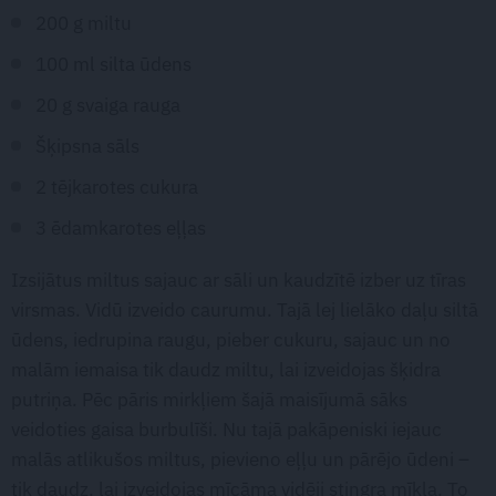
200 g miltu
100 ml silta ūdens
20 g svaiga rauga
Šķipsna sāls
2 tējkarotes cukura
3 ēdamkarotes eļļas
Izsijātus miltus sajauc ar sāli un kaudzītē izber uz tīras
virsmas. Vidū izveido caurumu. Tajā lej lielāko daļu siltā
ūdens, iedrupina raugu, pieber cukuru, sajauc un no
malām iemaisa tik daudz miltu, lai izveidojas šķidra
putriņa. Pēc pāris mirkļiem šajā maisījumā sāks
veidoties gaisa burbulīši. Nu tajā pakāpeniski iejauc
malās atlikušos miltus, pievieno eļļu un pārējo ūdeni –
tik daudz, lai izveidojas mīcāma vidēji stingra mīkla. To