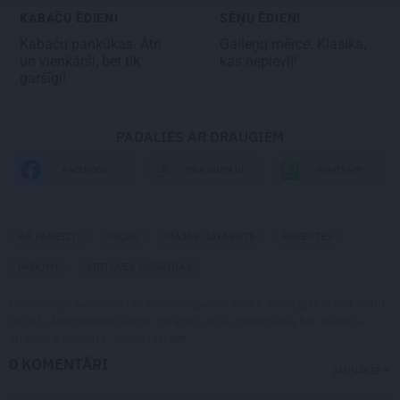
KABAČU ĒDIENI
SĒŅU ĒDIENI
Kabaču
pankūkas. Ātri
Gaileņu mērce
. Klasika,
un vienkārši, bet tik
kas nepieviļ!
garšīgi!
PADALIES AR DRAUGIEM
WHATSAPP
FACEBOOK
DRAUGIEM.LV
KĀ PAREIZI?
PICAS
MĀJĀS GATAVOTS
RECEPTES
PADOMI
VIRTUVES GUDRĪBAS
Publikācijas saturs vai tās jebkāda apjoma daļa ir aizsargāts autortiesību
objekts Autortiesību likuma izpratnē, un tā izmantošana bez izdevēja
atļaujas ir aizliegta. Vairāk lasi
šeit
0 KOMENTĀRI
JAUNĀKIE