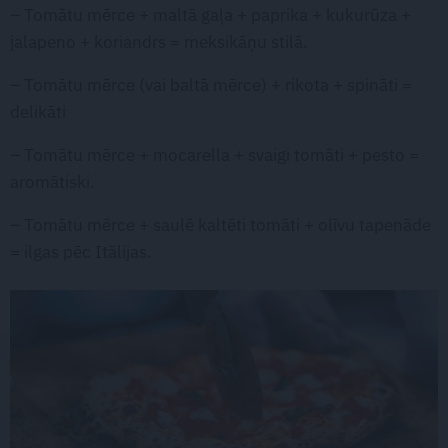
– Tomātu mērce + maltā gaļa + paprika + kukurūza +
jalapeno + koriandrs = meksikāņu stilā.
– Tomātu mērce (vai baltā mērce) + rikota + spināti =
delikāti
– Tomātu mērce + mocarella + svaigi tomāti + pesto =
aromātiski.
– Tomātu mērce + saulē kaltēti tomāti + olīvu tapenāde
= ilgas pēc Itālijas.