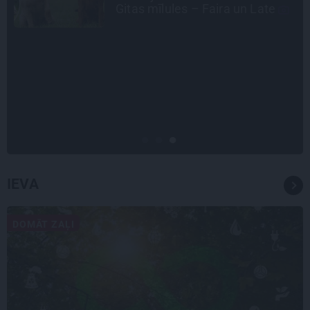
diabētu
INTERVIJA
Grūtāk par atkailināšanos ir
pieņemt sevi. Aktrise Katrīna
Kreile par depresiju, mobingu un
ceļu līdz lielajām lomām
IEVA
DOMĀT ZAĻI