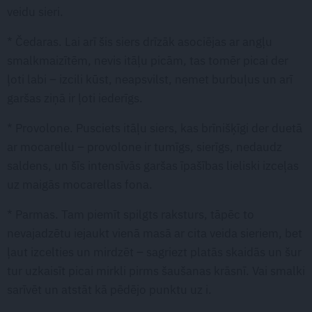
veidu sieri.
* Čedaras. Lai arī šis siers drīzāk asociējas ar angļu
smalkmaizītēm, nevis itāļu picām, tas tomēr picai der
ļoti labi – izcili kūst, neapsvilst, nemet burbuļus un arī
garšas ziņā ir ļoti iederīgs.
* Provolone. Pusciets itāļu siers, kas brīnišķīgi der duetā
ar mocarellu – provolone ir tumīgs, sierīgs, nedaudz
saldens, un šīs intensīvās garšas īpašības lieliski izceļas
uz maigās mocarellas fona.
* Parmas. Tam piemīt spilgts raksturs, tāpēc to
nevajadzētu iejaukt vienā masā ar cita veida sieriem, bet
ļaut izcelties un mirdzēt – sagriezt platās skaidās un šur
tur uzkaisīt picai mirkli pirms šaušanas krāsnī. Vai smalki
sarīvēt un atstāt kā pēdējo punktu uz i.