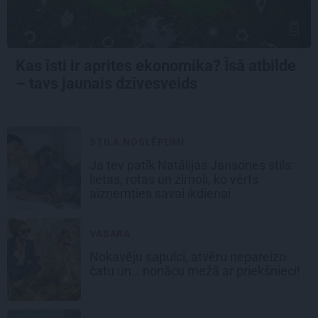
Kas īsti ir aprites ekonomika? Īsā atbilde
– tavs jaunais dzīvesveids
STILA NOSLĒPUMI
Ja tev patīk Natālijas Jansones stils:
lietas, rotas un zīmoli, ko vērts
aizņemties savai ikdienai
VASARA
Nokavēju sapulci, atvēru nepareizo
čatu un… nonācu mežā ar priekšnieci!