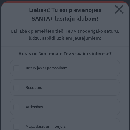
Abonē
Lieliski! Tu esi pievienojies
SANTA+ lasītāju klubam!
RECEPTES
NODERĪGI
JAUNĀKAIS
POPULĀRĀKAIS
Lai labāk piemeklētu tieši Tev visnoderīgāko saturu,
Kā izcept
visgardāko picu
?
lūdzu, atbildi uz šiem jautājumiem:
Pārbaudīti padomi!
Kuras no šīm tēmām Tev visvairāk interesē?
KĀ PAREIZI?
07.04.2024
Intervijas ar personībām
Dagnija Zīverte
Receptes
Attiecības
Māja, dārzs un interjers