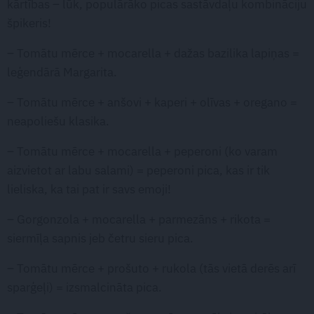
kārtības – lūk, populārāko picas sastāvdaļu kombināciju
špikeris!
– Tomātu mērce + mocarella + dažas bazilika lapiņas =
leģendārā Margarita.
– Tomātu mērce + anšovi + kaperi + olīvas + oregano =
neapoliešu klasika.
– Tomātu mērce + mocarella + peperoni (ko varam
aizvietot ar labu salami) = peperoni pica, kas ir tik
lieliska, ka tai pat ir savs emoji!
– Gorgonzola + mocarella + parmezāns + rikota =
siermīļa sapnis jeb četru sieru pica.
– Tomātu mērce + prošuto + rukola (tās vietā derēs arī
sparģeļi) = izsmalcināta pica.