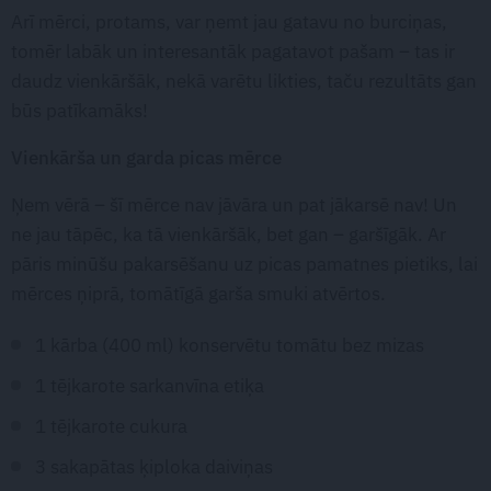
Arī mērci, protams, var ņemt jau gatavu no burciņas,
tomēr labāk un interesantāk pagatavot pašam – tas ir
daudz vienkāršāk, nekā varētu likties, taču rezultāts gan
būs patīkamāks!
Vienkārša un garda picas mērce
Ņem vērā – šī mērce nav jāvāra un pat jākarsē nav! Un
ne jau tāpēc, ka tā vienkāršāk, bet gan – garšīgāk. Ar
pāris minūšu pakarsēšanu uz picas pamatnes pietiks, lai
mērces ņiprā, tomātīgā garša smuki atvērtos.
1 kārba (400 ml) konservētu tomātu bez mizas
1 tējkarote sarkanvīna etiķa
1 tējkarote cukura
3 sakapātas ķiploka daiviņas