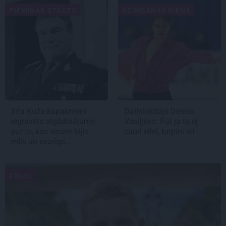
PIEMIŅAS STĀSTS
DZIMŠANAS DIENA
Inta Ķuža kapakmenī
Daiļslidotājs Deniss
iegravēts atgādinājums
Vasiļjevs: Pat ja tu ej
par to, kas viņam bijis
cauri ellei, turpini iet
mīļš un svarīgs…
ZIŅAS