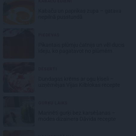
KABAČU ĒDIENI
Kabaču un paprikas zupa
– gatava
nepilnā pusstundā
PIEDEVAS
Pikantais
plūmju čatnijs
un vēl ducis
ideju, ko pagatavot no plūmēm
DESERTI
Dundagas
krēms ar ogu ķīseli
–
uzņēmējas Vijas Kilblokas recepte
GURĶU LAIKS
Marinēti gurķi bez karsēšanas –
modes dizainera Dāvida recepte