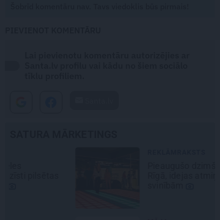
Šobrīd komentāru nav. Tavs viedoklis būs pirmais!
PIEVIENOT KOMENTĀRU
Lai pievienotu komentāru autorizējies ar
Santa.lv profilu vai kādu no šiem sociālo
tīklu profiliem.
Santa.lv
SATURA MĀRKETINGS
REKLĀMRAKSTS
Pieaugušo dzimšanas diena
Rīgā, idejas atmiņā paliekošām
svinībām