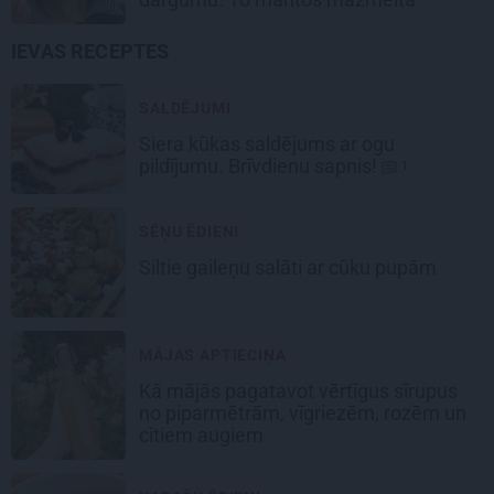
IEVAS RECEPTES
SALDĒJUMI
Siera kūkas
saldējums
ar ogu
pildījumu. Brīvdienu sapnis!
1
SĒŅU ĒDIENI
Siltie gaileņu salāti
ar cūku pupām
MĀJAS APTIECIŅA
Kā mājās pagatavot vērtīgus sīrupus
no piparmētrām, vīgriezēm, rozēm un
citiem augiem