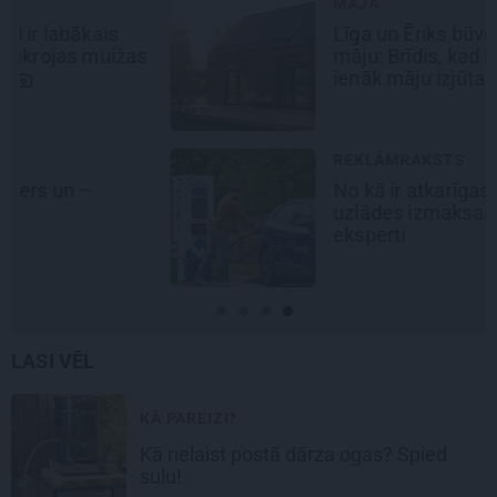
MĀJA
Līga un Ēriks būvē savu sapņu
māju: Brīdis, kad būvobjektā
ienāk māju izjūta
REKLĀMRAKSTS
No kā ir atkarīgas elektroauto
uzlādes izmaksas? Skaidro Viršu
eksperti
LASI VĒL
KĀ PAREIZI?
Kā nelaist postā dārza ogas? Spied
sulu!