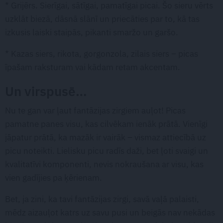
* Grijērs. Sierīgai, sātīgai, pamatīgai picai. Šo sieru vērts
uzklāt biezā, dāsnā slānī un priecāties par to, kā tas
izkusis laiski staipās, pikanti smaržo un garšo.
* Kazas siers, rikota, gorgonzola, zilais siers – picas
īpašam raksturam vai kādam retam akcentam.
Un virspusē…
Nu te gan var ļaut fantāzijas zirgiem auļot! Picas
pamatne panes visu, kas cilvēkam ienāk prātā. Vienīgi
jāpatur prātā, ka mazāk ir vairāk – vismaz attiecībā uz
picu noteikti. Lielisku picu radīs daži, bet ļoti svaigi un
kvalitatīvi komponenti, nevis nokraušana ar visu, kas
vien gadījies pa ķērienam.
Bet, ja zini, ka tavi fantāzijas zirgi, savā vaļā palaisti,
mēdz aizauļot katrs uz savu pusi un beigās nav nekādas