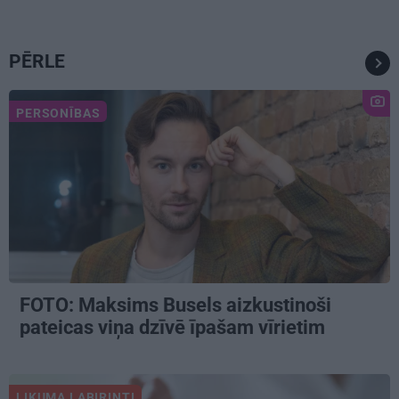
PĒRLE
PERSONĪBAS
FOTO: Maksims Busels aizkustinoši
pateicas viņa dzīvē īpašam vīrietim
LIKUMA LABIRINTI