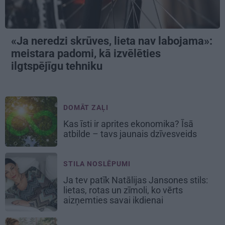
«Ja neredzi skrūves, lieta nav labojama»:
meistara padomi, kā izvēlēties
ilgtspējīgu tehniku
DOMĀT ZAĻI
Kas īsti ir aprites ekonomika? Īsā
atbilde – tavs jaunais dzīvesveids
STILA NOSLĒPUMI
Ja tev patīk Natālijas Jansones stils:
lietas, rotas un zīmoli, ko vērts
aizņemties savai ikdienai