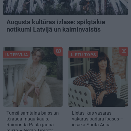
Augusta kultūras izlase: spilgtākie
notikumi Latvijā un kaimiņvalstīs
INTERVIJA
LIETU TOPS
Tumši samtaina balss un
Lietas, kas vasaras
tērauda mugurkauls.
vakarus padara īpašus –
Raimonda Paula jaunā
iesaka Santa Anča
mūza – Gerda Timrota