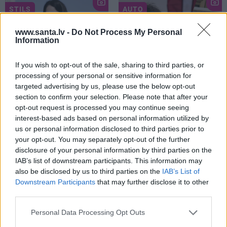
STILS
AUTO
www.santa.lv -
Do Not Process My Personal
Information
If you wish to opt-out of the sale, sharing to third parties, or
processing of your personal or sensitive information for
targeted advertising by us, please use the below opt-out
section to confirm your selection. Please note that after your
opt-out request is processed you may continue seeing
«Neuzskatu sevi par
FOTO: «Pasaulē ir tikai 8
interest-based ads based on personal information utilized by
īpašu skaistuli.»
Čikāgas
šādi auto.» Sesks atklāj,
us or personal information disclosed to third parties prior to
piecīšu
Lorija Vuda
kam pieder pārējie septiņi
your opt-out. You may separately opt-out of the further
izstāsta, par ko aizvien
disclosure of your personal information by third parties on the
saņem komplimentus
IAB’s list of downstream participants. This information may
also be disclosed by us to third parties on the
IAB’s List of
Downstream Participants
that may further disclose it to other
KĀZAS
third parties.
Personal Data Processing Opt Outs