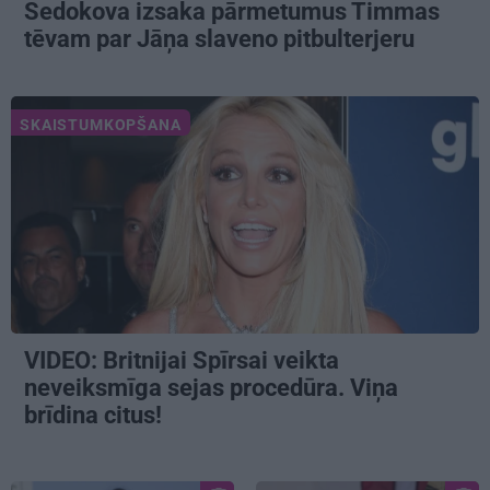
Sedokova izsaka pārmetumus Timmas
tēvam par Jāņa slaveno pitbulterjeru
SKAISTUMKOPŠANA
VIDEO: Britnijai Spīrsai veikta
neveiksmīga sejas procedūra. Viņa
brīdina citus!