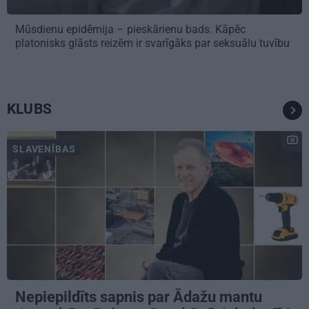
Mūsdienu epidēmija – pieskārienu bads. Kāpēc
platonisks glāsts reizēm ir svarīgāks par seksuālu tuvību
KLUBS
SLAVENĪBAS
Nepiepildīts sapnis par Ādažu mantu