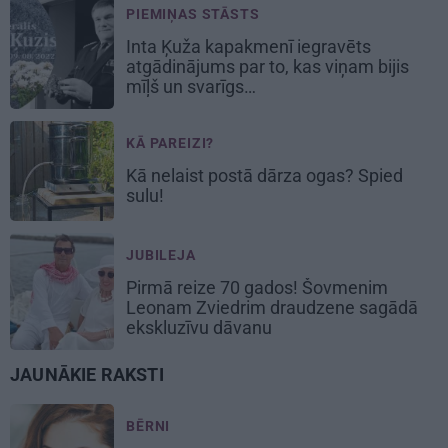
PIEMIŅAS STĀSTS
Inta Ķuža kapakmenī iegravēts
atgādinājums par to, kas viņam bijis
mīļš un svarīgs…
KĀ PAREIZI?
Kā nelaist postā dārza ogas? Spied
sulu!
JUBILEJA
Pirmā reize 70 gados! Šovmenim
Leonam Zviedrim draudzene sagādā
ekskluzīvu dāvanu
JAUNĀKIE RAKSTI
BĒRNI