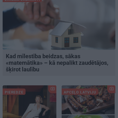
Kad mīlestība beidzas, sākas
«matemātika» – kā nepalikt zaudētājos,
šķirot laulību
PIEREDZE
APCEĻO LATVIJU