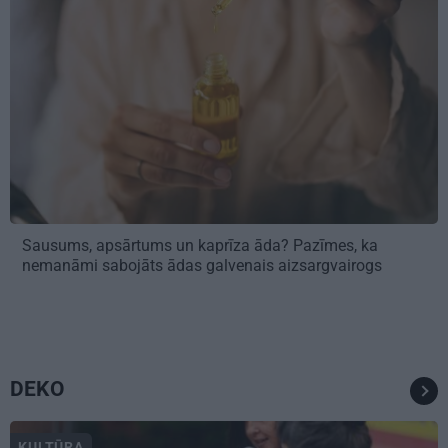
Sausums, apsārtums un kaprīza āda? Pazīmes, ka
nemanāmi sabojāts ādas galvenais aizsargvairogs
DEKO
KULTŪRA