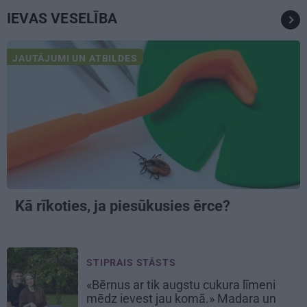
IEVAS VESELĪBA
JAUTĀJUMI UN ATBILDES
Kā rīkoties, ja
piesūkusies ērce?
STIPRAIS STĀSTS
«Bērnus ar tik augstu cukura līmeni
mēdz ievest jau komā.» Madara un