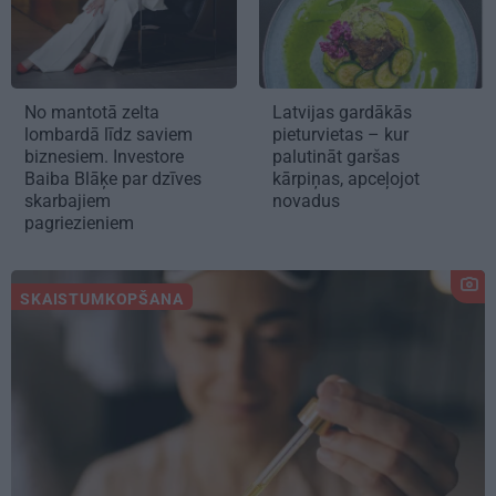
No mantotā zelta
Latvijas gardākās
lombardā līdz saviem
pieturvietas – kur
biznesiem. Investore
palutināt garšas
Baiba Blāķe par dzīves
kārpiņas, apceļojot
skarbajiem
novadus
pagriezieniem
SKAISTUMKOPŠANA