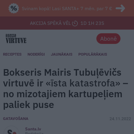
Svinam kopā! Lasi SANTA+ 7 mēn. par 7 €
AKCIJA SPĒKĀ VĒL
1D 1H 21S
Abonē
RECEPTES
NODERĪGI
JAUNĀKAIS
POPULĀRĀKAIS
Bokseris Mairis Tubuļēvičs
virtuvē ir
«īsta katastrofa»
–
no mizotajiem kartupeļiem
paliek puse
GATAVOŠANA
24.11.2022
Santa.lv
Redakcija