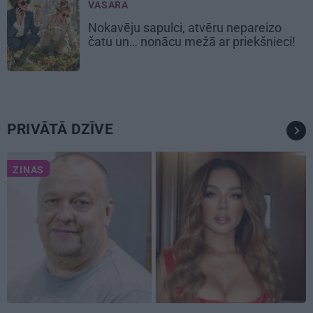
VASARA
Nokavēju sapulci, atvēru nepareizo
čatu un… nonācu mežā ar priekšnieci!
PRIVĀTĀ DZĪVE
ZIŅAS