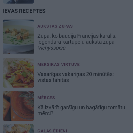
IEVAS RECEPTES
AUKSTĀS ZUPAS
Zupa, ko baudīja Francijas karalis:
leģendārā kartupeļu aukstā zupa
Vichyssoise
MEKSIKAS VIRTUVE
Vasarīgas vakariņas 20 minūtēs:
vistas fahitas
MĒRCES
Kā izvārīt garšīgu un bagātīgu
tomātu
mērci
?
GAĻAS ĒDIENI