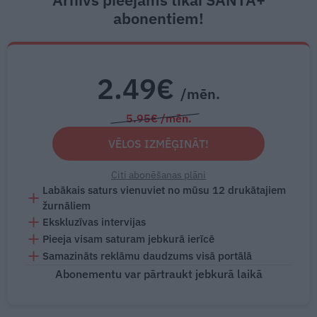
abonentiem!
2.49€
/mēn.
5.95€ /mēn.
VĒLOS IZMĒĢINĀT!
Citi abonēšanas plāni
Labākais saturs vienuviet no mūsu 12 drukātajiem
žurnāliem
Ekskluzīvas intervijas
Pieeja visam saturam jebkurā ierīcē
Samazināts reklāmu daudzums visā portālā
Abonementu var pārtraukt jebkurā laikā