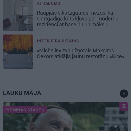
ATRADUMS
Raupjais šiks Līgatnes mežos: kā
simtgadīga kūts kļuva par modernu
rezidenci ar baseinu un mākslu
INTERJERA DIZAINS
«Michelin» zvaigžņotais Maksims
Cekots atklājis jaunu restorānu «Kíce»
LAUKU MĀJA
PIEMIŅAS STĀSTS