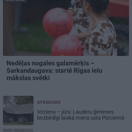
Nedēļas nogales galamērķis –
Sarkandaugava: startē Rīgas ielu
mākslas svētki
ATRADUMS
Virziens – jūra: Lauderu ģimenes
bezbēdīgi laiskā miera osta Pūrciemā