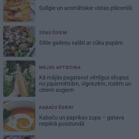
Sulīgie un aromātiskie vistas
plācenīši
SĒŅU ĒDIENI
Siltie gaileņu salāti
ar cūku pupām
MĀJAS APTIECIŅA
Kā mājās pagatavot vērtīgus sīrupus
no piparmētrām, vīgriezēm, rozēm un
citiem augiem
KABAČU ĒDIENI
Kabaču un paprikas zupa
– gatava
nepilnā pusstundā