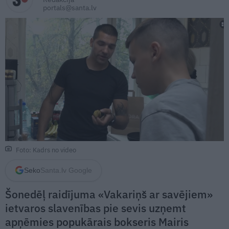
portals@santa.lv
Foto: Kadrs no video
Seko
Santa.lv Google
Šonedēļ raidījuma «Vakariņš ar savējiem»
ietvaros slavenības pie sevis uzņemt
apņēmies popukārais bokseris Mairis