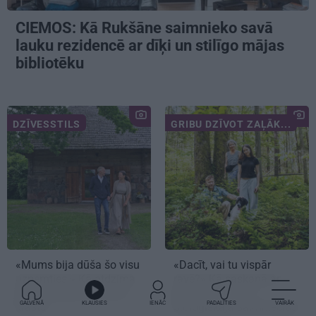
CIEMOS: Kā Rukšāne saimnieko savā
lauku rezidencē ar dīķi un stilīgo mājas
bibliotēku
DZĪVESSTILS
GRIBU DZĪVOT ZAĻĀK...
«Mums bija dūša šo visu
«Dacīt, vai tu vispār
uzņemties.» Kā atdzima
ravē?» Kā saskaņā ar
senā viensēta Salacas
dabu saimnieko
GALVENĀ
KLAUSIES
IENĀC
PADALĪTIES
VAIRĀK
krastā
bioloģiskajā saimniecībā