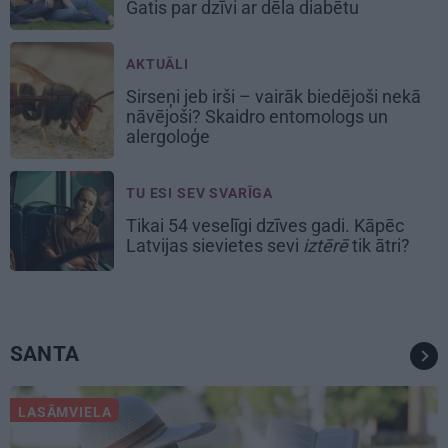
Gatis par dzīvi ar dēla diabētu
AKTUĀLI
Sirseņi jeb irši – vairāk biedējoši nekā
nāvējoši? Skaidro entomologs un
alergoloģe
TU ESI SEV SVARĪGA
Tikai 54 veselīgi dzīves gadi. Kāpēc
Latvijas sievietes sevi
iztērē
tik ātri?
SANTA
LASĀMVIELA