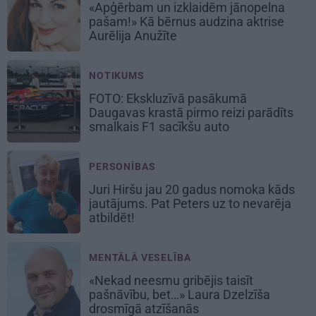
«Apģērbam un izklaidēm jānopelna
pašam!» Kā bērnus audzina aktrise
Aurēlija Anužīte
NOTIKUMS
FOTO: Ekskluzīvā pasākumā
Daugavas krastā pirmo reizi parādīts
smalkais F1 sacīkšu auto
PERSONĪBAS
Juri Hiršu jau 20 gadus nomoka kāds
jautājums. Pat Peters uz to nevarēja
atbildēt!
MENTĀLĀ VESELĪBA
«Nekad neesmu gribējis taisīt
pašnāvību, bet…» Laura Dzelzīša
drosmīgā atzīšanās