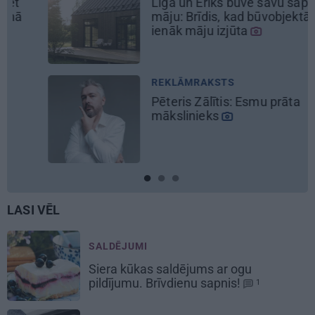
Līga un Ēriks būvē savu sapņu
māju: Brīdis, kad būvobjektā
ienāk māju izjūta
REKLĀMRAKSTS
Pēteris Zālītis: Esmu prāta
mākslinieks
LASI VĒL
SALDĒJUMI
Siera kūkas
saldējums
ar ogu
pildījumu. Brīvdienu sapnis!
1