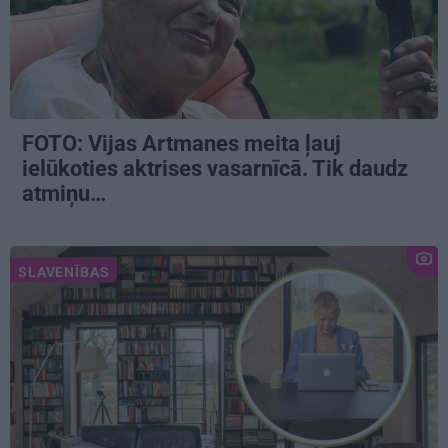
FOTO:
Vijas Artmanes meita
ļauj
ielūkoties aktrises vasarnīcā. Tik daudz
atmiņu…
SLAVENĪBAS