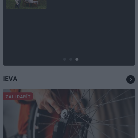
LEĢENDAS STĀSTS
Mistika un atrastie radi. Kā
«Likteņa līdumnieki» mainīja
pašu aktieru dzīves
IEVA
ZAĻI DARĪT