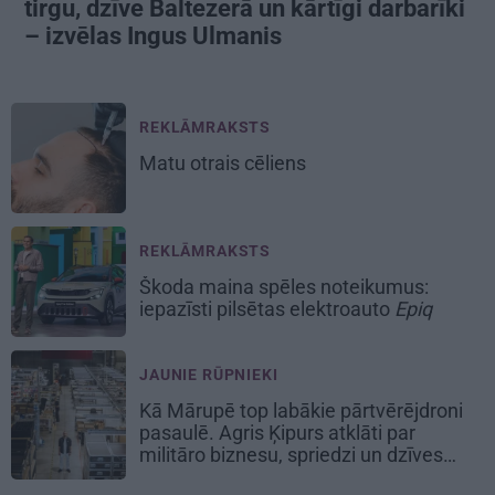
tirgu, dzīve Baltezerā un kārtīgi darbarīki
– izvēlas Ingus Ulmanis
REKLĀMRAKSTS
Matu otrais cēliens
REKLĀMRAKSTS
Škoda maina spēles noteikumus:
iepazīsti pilsētas elektroauto
Epiq
JAUNIE RŪPNIEKI
Kā Mārupē top labākie pārtvērējdroni
pasaulē. Agris Ķipurs atklāti par
militāro biznesu, spriedzi un dzīves
draivu