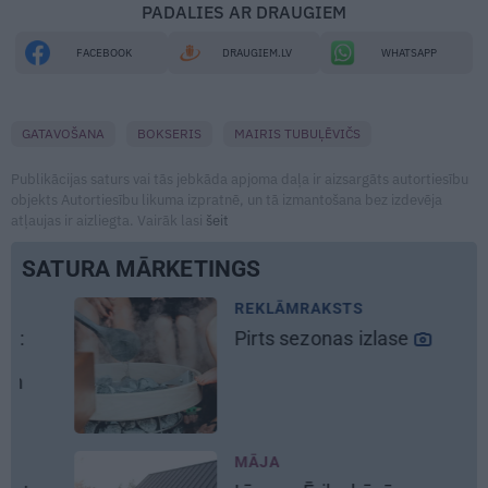
PADALIES AR DRAUGIEM
FACEBOOK
DRAUGIEM.LV
WHATSAPP
GATAVOŠANA
BOKSERIS
MAIRIS TUBUĻĒVIČS
Publikācijas saturs vai tās jebkāda apjoma daļa ir aizsargāts autortiesību
objekts Autortiesību likuma izpratnē, un tā izmantošana bez izdevēja
atļaujas ir aizliegta. Vairāk lasi
šeit
SATURA MĀRKETINGS
REKLĀMRAKSTS
Pirts sezonas izlase
MĀJA