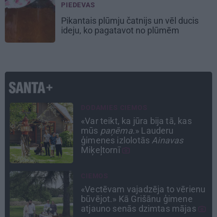
PIEDEVAS
Pikantais
plūmju čatnijs
un vēl ducis
ideju, ko pagatavot no plūmēm
INTERVIJA
Grūtāk par atkailināšanos ir
pieņemt sevi. Aktrise Katrīna
Kreile par depresiju, mobingu un
ceļu līdz lielajām lomām
PROFESIONĀLS INTERJERS
u
Ciemos: Eklektika bez haosa –
estēta mājoklis ar skatu uz
Rīgas centra jumtiem