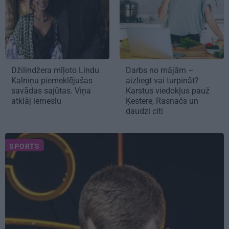
Džilindžera mīļoto Lindu
Darbs no mājām –
Kalniņu piemeklējušas
aizliegt vai turpināt?
savādas sajūtas. Viņa
Karstus viedokļus pauž
atklāj iemeslu
Ķestere, Rasnačs un
daudzi citi
SPORTS