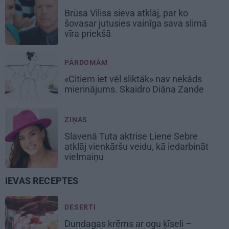
Brūsa Vilisa sieva atklāj, par ko
šovasar jutusies vainīga sava slimā
vīra priekšā
PĀRDOMĀM
«Citiem iet vēl sliktāk» nav nekāds
mierinājums. Skaidro Diāna Zande
ZIŅAS
Slavenā Tuta aktrise Liene Sebre
atklāj vienkāršu veidu, kā iedarbināt
vielmaiņu
IEVAS RECEPTES
DESERTI
Dundagas
krēms ar ogu ķīseli
–