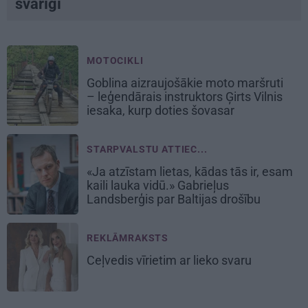
svarīgi
MOTOCIKLI
Goblina aizraujošākie moto maršruti
– leģendārais instruktors Ģirts Vilnis
iesaka, kurp doties šovasar
STARPVALSTU ATTIEC...
«Ja atzīstam lietas, kādas tās ir, esam
kaili lauka vidū.» Gabrieļus
Landsberģis par Baltijas drošību
REKLĀMRAKSTS
Ceļvedis vīrietim ar lieko svaru