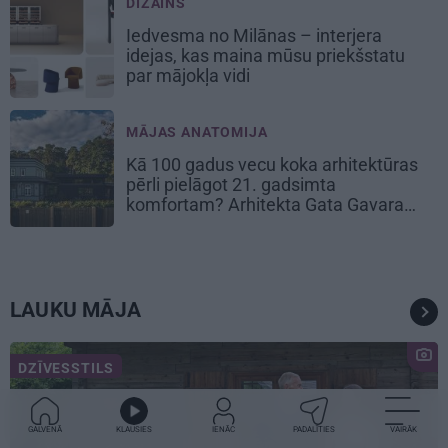
DIZAINS
Iedvesma no Milānas – interjera
idejas, kas maina mūsu priekšstatu
par mājokļa vidi
MĀJAS ANATOMIJA
Kā 100 gadus vecu koka arhitektūras
pērli pielāgot 21. gadsimta
komfortam? Arhitekta Gata Gavara
pieredze
LAUKU MĀJA
DZĪVESSTILS
GALVENĀ
KLAUSIES
IENĀC
PADALĪTIES
VAIRĀK