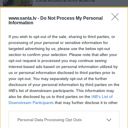
www.santa.lv -
Do Not Process My Personal
Information
PRIVĀTĀ DZĪVE
If you wish to opt-out of the sale, sharing to third parties, or
processing of your personal or sensitive information for
ZIŅAS
targeted advertising by us, please use the below opt-out
section to confirm your selection. Please note that after your
opt-out request is processed you may continue seeing
interest-based ads based on personal information utilized by
us or personal information disclosed to third parties prior to
your opt-out. You may separately opt-out of the further
disclosure of your personal information by third parties on the
IAB’s list of downstream participants. This information may
also be disclosed by us to third parties on the
IAB’s List of
Downstream Participants
that may further disclose it to other
«Ir satraukums!»
X Faktora
zvaigznei
third parties.
Jānim Rugājam lieli jaunumi privātajā
Personal Data Processing Opt Outs
dzīvē