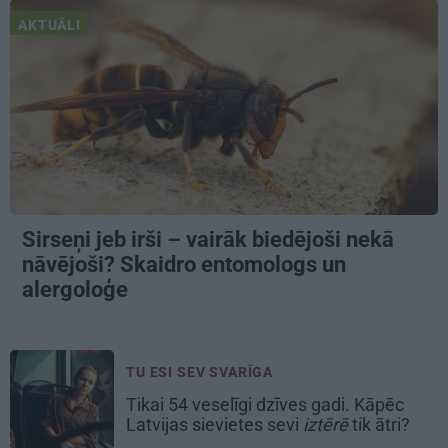
AKTUĀLI
Sirseņi jeb irši – vairāk biedējoši nekā
nāvējoši? Skaidro entomologs un
alergoloģe
TU ESI SEV SVARĪGA
Tikai 54 veselīgi dzīves gadi. Kāpēc
Latvijas sievietes sevi
iztērē
tik ātri?