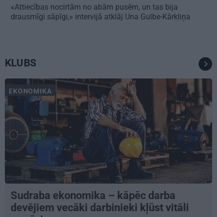
«Attiecības nocirtām no abām pusēm, un tas bija
drausmīgi sāpīgi,» intervijā atklāj Una Gulbe-Kārkliņa
KLUBS
EKONOMIKA
Sudraba ekonomika – kāpēc darba
devējiem vecāki darbinieki kļūst vitāli