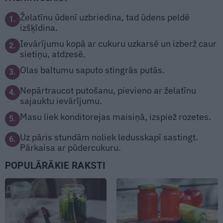
Želatīnu ūdenī uzbriedina, tad ūdens peldē
1.
izšķīdina.
Ievārījumu kopā ar cukuru uzkarsē un izberž caur
2.
sietiņu, atdzesē.
Olas baltumu saputo stingrās putās.
3.
Nepārtraucot putošanu, pievieno ar želatīnu
4.
sajauktu ievārījumu.
Masu liek konditorejas maisiņā, izspiež rozetes.
5.
Uz pāris stundām noliek ledusskapī sastingt.
6.
Pārkaisa ar pūdercukuru.
POPULĀRĀKIE RAKSTI