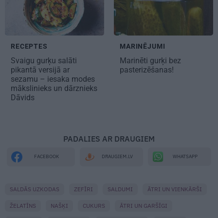
RECEPTES
MARINĒJUMI
Svaigu gurķu salāti
Marinēti
gurķi bez
pikantā versijā ar
pasterizēšanas!
sezamu – iesaka modes
mākslinieks un dārznieks
Dāvids
PADALIES AR DRAUGIEM
WHATSAPP
FACEBOOK
DRAUGIEM.LV
SALDĀS UZKODAS
ZEFĪRI
SALDUMI
ĀTRI UN VIENKĀRŠI
ŽELATĪNS
NAŠĶI
CUKURS
ĀTRI UN GARŠĪGI