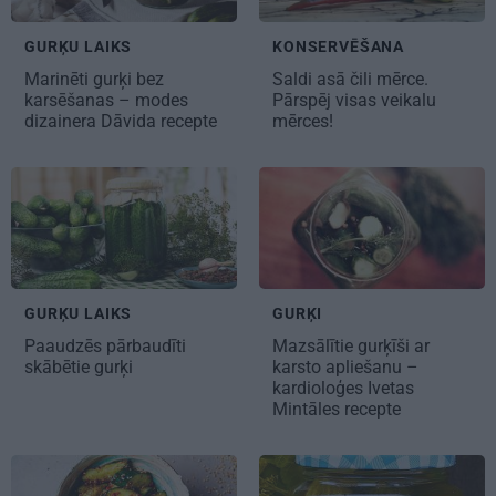
GURĶU LAIKS
KONSERVĒŠANA
Marinēti gurķi bez
Saldi asā
čili mērce
.
karsēšanas – modes
Pārspēj visas veikalu
dizainera Dāvida recepte
mērces!
GURĶU LAIKS
GURĶI
Paaudzēs pārbaudīti
Mazsālītie gurķīši ar
skābētie gurķi
karsto apliešanu –
kardioloģes Ivetas
Mintāles recepte