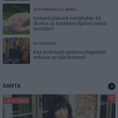
AUTOIMŪNĀS SLIMĪBA...
Sarkanā plakanā mezgliņēde: kā
rīkoties, ja ārstēšana ilgstoši nedod
rezultātu?
NOSKAIDRO
Kad atvilnis jeb gastroezofageālais
reflukss var kļūt bīstams?
SANTA
LIETU TOPS