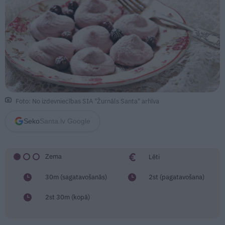
Foto: No izdevniecības SIA "Žurnāls Santa" arhīva
Seko
Santa.lv Google
Zema
Lēti
30m (sagatavošanās)
2st (pagatavošana)
2st 30m (kopā)