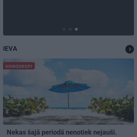
scenārijus: Kā Liepājas zēns
Volfs Ruvinskis kļuva par
Meksikas superzvaigzni
IEVA
HOROSKOPI
Nekas šajā periodā nenotiek nejauši.