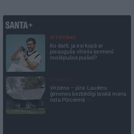
PERSONĪBAS
Astrologs Andris Račs par tēva
lomu 63 gados: Vēl viena
bērniņa piedzimšanu nodefinēju
kā brīnumu!
TAVS ĀRSTS
«Manā kabinetā bijusi teju visa
a
Liepāja.» Ārste Ingrīda
Gardovska par vairāk nekā 50
gadiem medicīnā
DZĪVESSTĀSTS
Stāsts, kas pārspēj kino