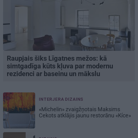
Raupjais šiks Līgatnes mežos: kā
simtgadīga kūts kļuva par modernu
rezidenci ar baseinu un mākslu
INTERJERA DIZAINS
«Michelin» zvaigžņotais Maksims
Cekots atklājis jaunu restorānu «Kíce»