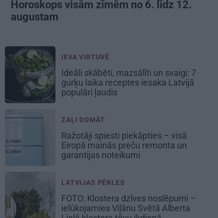
Horoskops visām zīmēm no 6. līdz 12.
augustam
IEVA VIRTUVĒ
Ideāli skābēti, mazsālīti un svaigi: 7
gurķu laika receptes iesaka Latvijā
populāri ļaudis
ZAĻI DOMĀT
Ražotāji spiesti piekāpties – visā
Eiropā mainās preču remonta un
garantijas noteikumi
LATVIJAS PĒRLES
FOTO: Klostera dzīves noslēpumi –
ielūkojamies Viļānu Svētā Alberta
Lielā klostera tēvu ikdienā