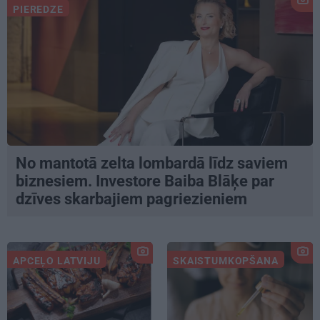
PIEREDZE
No mantotā zelta lombardā līdz saviem
biznesiem. Investore Baiba Blāķe par
dzīves skarbajiem pagriezieniem
APCEĻO LATVIJU
SKAISTUMKOPŠANA