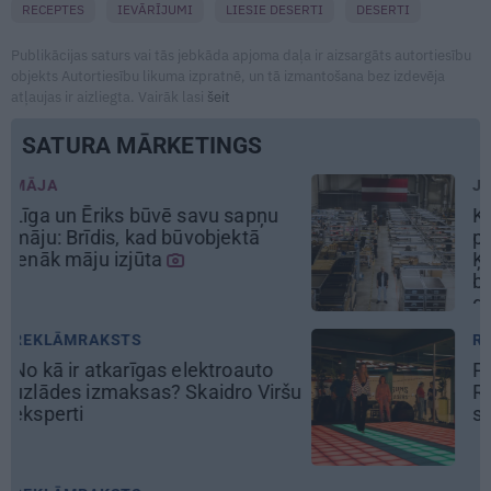
RECEPTES
IEVĀRĪJUMI
LIESIE DESERTI
DESERTI
Publikācijas saturs vai tās jebkāda apjoma daļa ir aizsargāts autortiesību
objekts Autortiesību likuma izpratnē, un tā izmantošana bez izdevēja
atļaujas ir aizliegta. Vairāk lasi
šeit
SATURA MĀRKETINGS
JAUNIE RŪPNIEKI
Kā Mārupē top labākie
pārtvērējdroni pasaulē. Agris
Ķipurs atklāti par militāro
biznesu, spriedzi un dzīves
draivu
REKLĀMRAKSTS
Pieaugušo dzimšanas diena
šu
Rīgā, idejas atmiņā paliekošām
svinībām