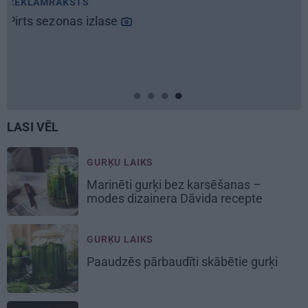
LASI VĒL
GURĶU LAIKS
Marinēti gurķi bez karsēšanas –
modes dizainera Dāvida recepte
GURĶU LAIKS
Paaudzēs pārbaudīti skābētie gurķi