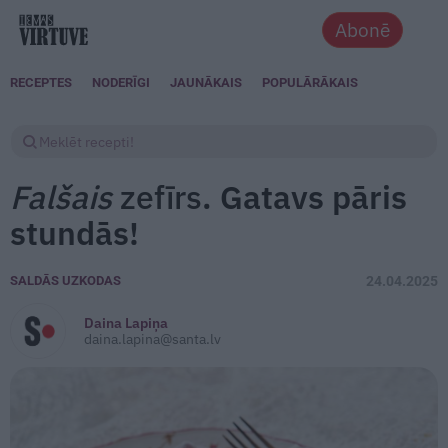
Abonē
RECEPTES
NODERĪGI
JAUNĀKAIS
POPULĀRĀKAIS
Falšais
zefīrs
. Gatavs pāris
stundās!
SALDĀS UZKODAS
24.04.2025
Daina Lapiņa
daina.lapina@santa.lv