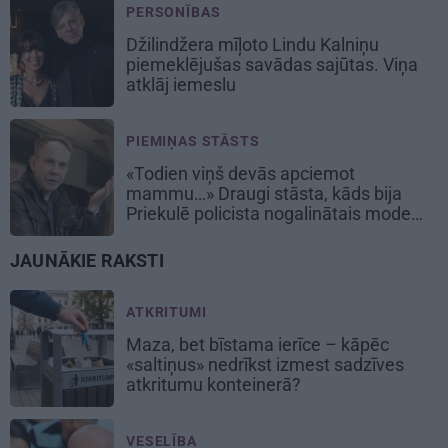
PERSONĪBAS
Džilindžera mīļoto Lindu Kalniņu
piemeklējušas savādas sajūtas. Viņa
atklāj iemeslu
PIEMIŅAS STĀSTS
«Todien viņš devās apciemot
mammu…» Draugi stāsta, kāds bija
Priekulē policista nogalinātais modes
mākslinieks
JAUNĀKIE RAKSTI
ATKRITUMI
Maza, bet bīstama ierīce – kāpēc
«saltiņus» nedrīkst izmest sadzīves
atkritumu konteinerā?
VESELĪBA