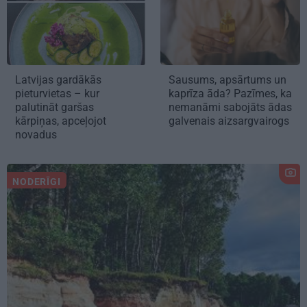
Latvijas gardākās
Sausums, apsārtums un
pieturvietas – kur
kaprīza āda? Pazīmes, ka
palutināt garšas
nemanāmi sabojāts ādas
kārpiņas, apceļojot
galvenais aizsargvairogs
novadus
NODERĪGI