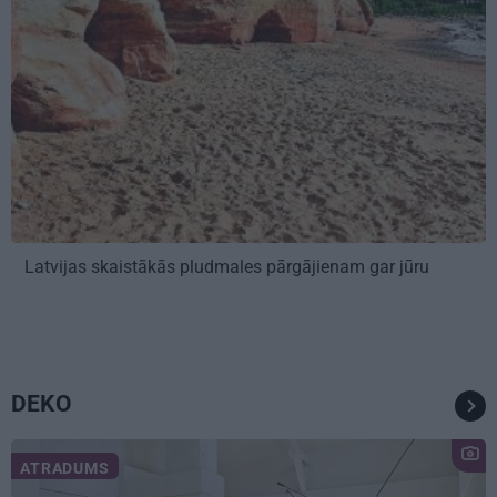
Latvijas skaistākās pludmales pārgājienam gar jūru
DEKO
ATRADUMS