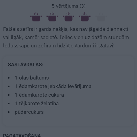
5
vērtējums (
3
)
Falšais zefīrs ir gards našķis, kas nav jāgaida diennakti
vai ilgāk, kamēr sacietē. Ieliec vien uz dažām stundām
ledusskapī, un zefīram līdzīgie gardumi ir gatavi!
SASTĀVDAĻAS:
1
olas baltums
1 ēdamkarote
jebkāda ievārījuma
1 ēdamkarote
cukura
1 tējkarote
želatīna
pūdercukurs
PAGATAVOŠANA