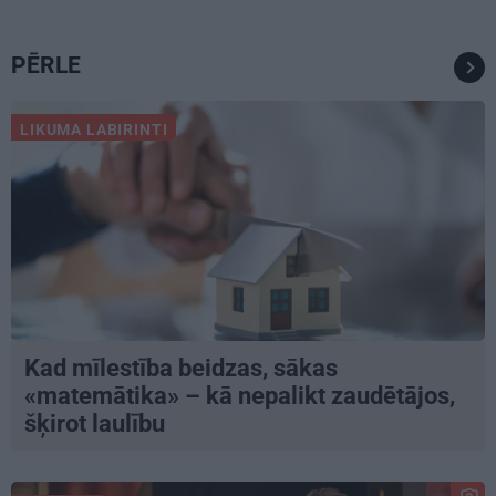
PĒRLE
LIKUMA LABIRINTI
Kad mīlestība beidzas, sākas
«matemātika» – kā nepalikt zaudētājos,
šķirot laulību