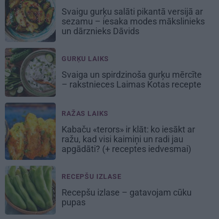
Svaigu gurķu salāti pikantā versijā ar
sezamu – iesaka modes mākslinieks
un dārznieks Dāvids
GURĶU LAIKS
Svaiga un spirdzinoša gurķu mērcīte
– rakstnieces Laimas Kotas recepte
RAŽAS LAIKS
Kabaču «terors» ir klāt: ko iesākt ar
ražu, kad visi kaimiņi un radi jau
apgādāti? (+ receptes iedvesmai)
RECEPŠU IZLASE
Recepšu izlase –
gatavojam cūku
pupas