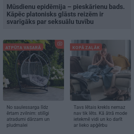
Mūsdienu epidēmija – pieskārienu bads.
Kāpēc platonisks glāsts reizēm ir
svarīgāks par seksuālu tuvību
ATPŪTA VASARĀ
KOPĀ ZAĻĀK
No saulessarga līdz
Tavs lētais krekls nemaz
ērtam zvilnim: stilīgi
nav tik lēts. Kā ātrā mode
atradumi dārzam un
ietekmē vidi un ko darīt
pludmalei
ar lieko apģērbu