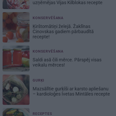
uzņēmējas Vijas Kilblokas recepte
KONSERVĒŠANA
Ķirštomātiņi
želejā. Žaklīnas
Cinovskas gadiem pārbaudītā
recepte!
KONSERVĒŠANA
Saldi asā
čili mērce
. Pārspēj visas
veikalu mērces!
GURĶI
Mazsālītie gurķīši ar karsto apliešanu
– kardioloģes Ivetas Mintāles recepte
RECEPTES