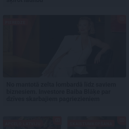
PIEREDZE
No mantotā zelta lombardā līdz saviem
biznesiem. Investore Baiba Blāķe par
dzīves skarbajiem pagriezieniem
APCEĻO LATVIJU
SKAISTUMKOPŠANA