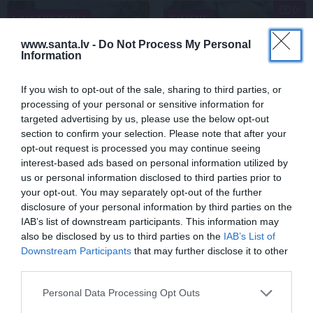
LAIKAPSTĀKĻI
ĢIMENE
www.santa.lv -
Do Not Process My Personal
Information
If you wish to opt-out of the sale, sharing to third parties, or
processing of your personal or sensitive information for
targeted advertising by us, please use the below opt-out
section to confirm your selection. Please note that after your
opt-out request is processed you may continue seeing
Par ko latviešus šodien
FOTO: «Ja es šodien
interest-based ads based on personal information utilized by
apskauž spāņi, itāļi un
varētu satikt šo mazo
us or personal information disclosed to third parties prior to
vācieši? Viņi arī tagad
zēnu…» Dons pirms
your opt-out. You may separately opt-out of the further
gribētu būt Latvijā
koncerta dalījies ļoti
disclosure of your personal information by third parties on the
personiskā stāstā
IAB’s list of downstream participants. This information may
also be disclosed by us to third parties on the
IAB’s List of
Downstream Participants
that may further disclose it to other
SLAVENĪBAS
third parties.
Personal Data Processing Opt Outs