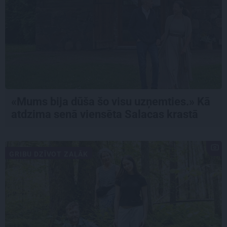
«Mums bija dūša šo visu uzņemties.» Kā
atdzima senā viensēta Salacas krastā
GRIBU DZĪVOT ZAĻĀK