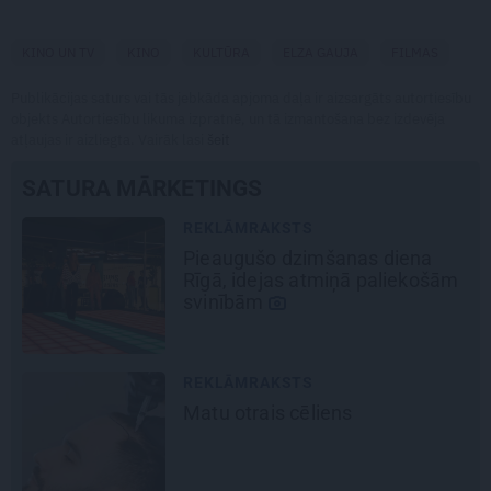
KINO UN TV
KINO
KULTŪRA
ELZA GAUJA
FILMAS
Publikācijas saturs vai tās jebkāda apjoma daļa ir aizsargāts autortiesību
objekts Autortiesību likuma izpratnē, un tā izmantošana bez izdevēja
atļaujas ir aizliegta. Vairāk lasi
šeit
SATURA MĀRKETINGS
REKLĀMRAKSTS
iena
Pēteris Zālītis: Esmu prāta
iekošām
mākslinieks
REKLĀMRAKSTS
Škoda maina spēles
noteikumus: iepazīsti pilsē
elektroauto
Epiq