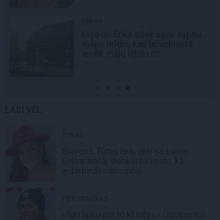
DEKO DISKUSIJAS
 sapņu
Cik maksā dizainers un –
ektā
kāpēc?
LASI VĒL
ZIŅAS
Slavenā
Tutas lietu
aktrise Liene
Sebre atklāj vienkāršu veidu, kā
iedarbināt vielmaiņu
PERSONĪBAS
«Ilgu laiku par to klusēju.» Ostapenko