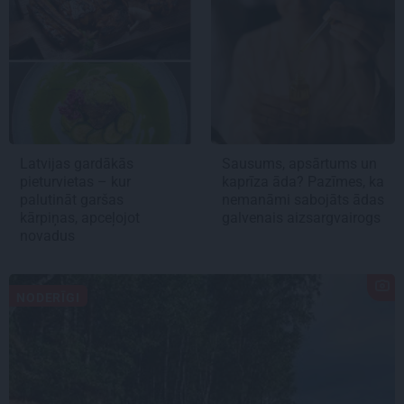
Latvijas gardākās
Sausums, apsārtums un
pieturvietas – kur
kaprīza āda? Pazīmes, ka
palutināt garšas
nemanāmi sabojāts ādas
kārpiņas, apceļojot
galvenais aizsargvairogs
novadus
NODERĪGI