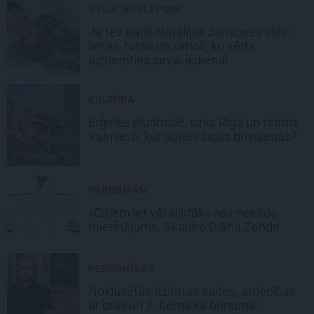
STILA NOSLĒPUMI
Ja tev patīk Natālijas Jansones stils:
lietas, rotas un zīmoli, ko vērts
aizņemties savai ikdienai
KULTŪRA
Ērģeles pludmalē, cirks Rīgā un teātris
Valmierā: kur doties šajās brīvdienās?
PĀRDOMĀM
«Citiem iet vēl sliktāk» nav nekāds
mierinājums. Skaidro Diāna Zande
PERSONĪBAS
Noklusētās dzimtas saites, attiecības
ar brāli un 7. bērns kā brīnums: