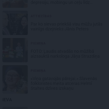
depresiju, mobingu un ceļu līdz
lielajām lomām
ATTIECĪBAS
Par ko sievas priekšā visu mūžu jutās
vainīgs dzejnieks Jānis Peters
PIEMIŅA
FOTO: Ļaudis atvadās no mūžībā
aizsauktā narkologa Jāņa Strazdiņa
PIEMIŅA
«Viņa gatavojās pārejai.» Slavenās
folkloristes meita atceras Helmī
Staltes dzīves izskaņu
IEVA