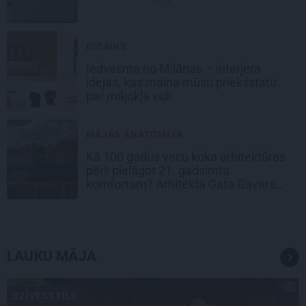
DIZAINS
Iedvesma no Milānas – interjera
idejas, kas maina mūsu priekšstatu
par mājokļa vidi
MĀJAS ANATOMIJA
Kā 100 gadus vecu koka arhitektūras
pērli pielāgot 21. gadsimta
komfortam? Arhitekta Gata Gavara
pieredze
LAUKU MĀJA
DZĪVESSTILS