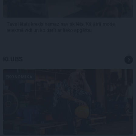
Tavs lētais krekls nemaz nav tik lēts. Kā ātrā mode
ietekmē vidi un ko darīt ar lieko apģērbu
KLUBS
EKONOMIKA