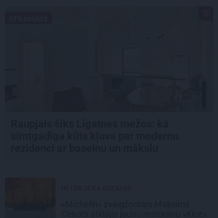
ATRADUMS
Raupjais šiks Līgatnes mežos: kā
simtgadīga kūts kļuva par modernu
rezidenci ar baseinu un mākslu
INTERJERA DIZAINS
«Michelin» zvaigžņotais Maksims
Cekots atklājis jaunu restorānu «Kíce»