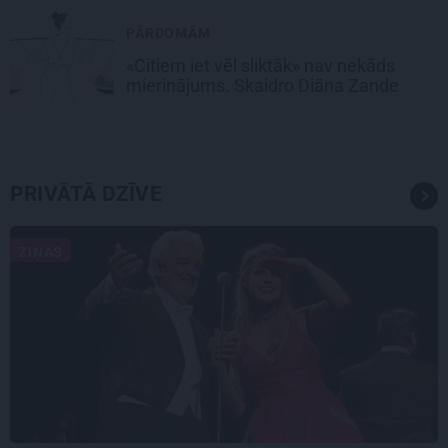
PĀRDOMĀM
«Citiem iet vēl sliktāk» nav nekāds
mierinājums. Skaidro Diāna Zande
PRIVĀTĀ DZĪVE
ZIŅAS