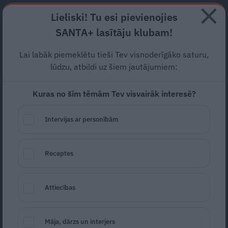
Abonē
Lieliski! Tu esi pievienojies
SANTA+ lasītāju klubam!
RECEPTES
NODERĪGI
JAUNĀKAIS
POPULĀRĀKAIS
Lai labāk piemeklētu tieši Tev visnoderīgāko saturu,
Pie skatītājiem nonāks
lūdzu, atbildi uz šiem jautājumiem:
režisores Elzas Gaujas
Kuras no šīm tēmām Tev visvairāk interesē?
melnā komēdija
«Mamma
Intervijas ar personībām
vēl smaida»
KINO UN TV
29.09.2022
Receptes
LETA
Attiecības
Māja, dārzs un interjers