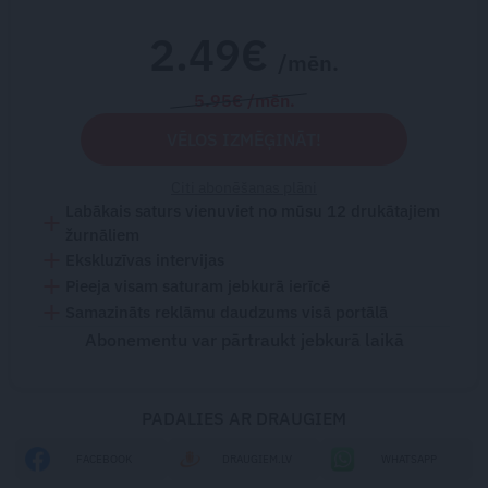
2.49€
/mēn.
5.95€ /mēn.
VĒLOS IZMĒĢINĀT!
Citi abonēšanas plāni
Labākais saturs vienuviet no mūsu 12 drukātajiem
žurnāliem
Ekskluzīvas intervijas
Pieeja visam saturam jebkurā ierīcē
Samazināts reklāmu daudzums visā portālā
Abonementu var pārtraukt jebkurā laikā
PADALIES AR DRAUGIEM
FACEBOOK
DRAUGIEM.LV
WHATSAPP