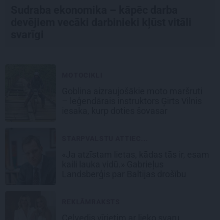
Sudraba ekonomika – kāpēc darba
devējiem vecāki darbinieki kļūst vitāli
svarīgi
MOTOCIKLI
Goblina aizraujošākie moto maršruti
– leģendārais instruktors Ģirts Vilnis
iesaka, kurp doties šovasar
STARPVALSTU ATTIEC...
«Ja atzīstam lietas, kādas tās ir, esam
kaili lauka vidū.» Gabrieļus
Landsberģis par Baltijas drošību
REKLĀMRAKSTS
Ceļvedis vīrietim ar lieko svaru