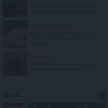
Tikai 54 veselīgi dzīves gadi. Kāpēc
Latvijas sievietes sevi
iztērē
tik ātri?
AUTOIMŪNĀS SLIMĪBA...
Sarkanā plakanā mezgliņēde: kā
rīkoties, ja ārstēšana ilgstoši nedod
rezultātu?
NOSKAIDRO
Kad atvilnis jeb gastroezofageālais
reflukss var kļūt bīstams?
SANTA