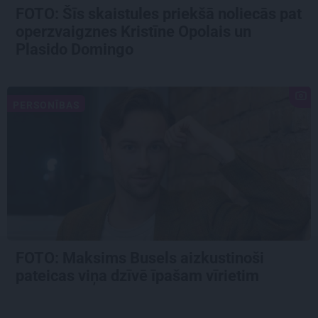
FOTO: Šīs skaistules priekšā noliecās pat
operzvaigznes Kristīne Opolais un
Plasido Domingo
PERSONĪBAS
FOTO: Maksims Busels aizkustinoši
pateicas viņa dzīvē īpašam vīrietim