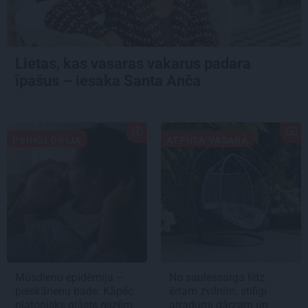
Lietas, kas vasaras vakarus padara
īpašus – iesaka Santa Anča
PSIHOLOĢIJA
ATPŪTA VASARĀ
Mūsdienu epidēmija –
No saulessarga līdz
pieskārienu bads. Kāpēc
ērtam zvilnim: stilīgi
platonisks glāsts reizēm
atradumi dārzam un