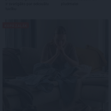
ir svarīgāks par seksuālu
pludmalei
tuvību
KOPĀ ZAĻĀK