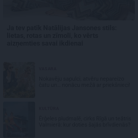
Ja tev patīk Natālijas Jansones stils:
lietas, rotas un zīmoli, ko vērts
aizņemties savai ikdienai
VASARA
Nokavēju sapulci, atvēru nepareizo
čatu un… nonācu mežā ar priekšnieci!
KULTŪRA
Ērģeles pludmalē, cirks Rīgā un teātris
Valmierā: kur doties šajās brīvdienās?