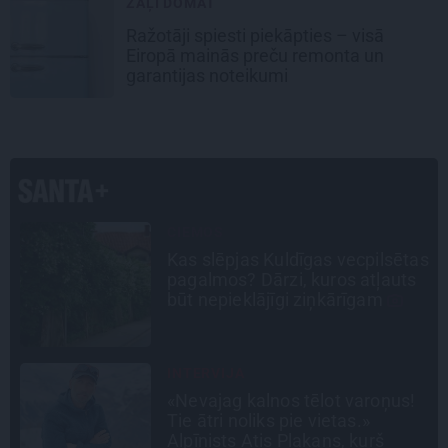
ZAĻI DOMĀT
Ražotāji spiesti piekāpties – visā
Eiropā mainās preču remonta un
garantijas noteikumi
DZĪVESSTĀSTS
as
Stāsts, kas pārspēj kino
scenārijus: Kā Liepājas zēns
Volfs Ruvinskis kļuva par
Meksikas superzvaigzni
STIPRAIS STĀSTS
«Bērnus ar tik augstu cukura
līmeni mēdz ievest jau komā.»
Madara un Gatis par dzīvi ar dēla