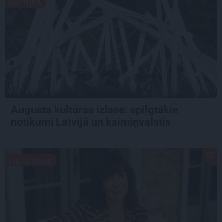
KULTŪRA
Augusta kultūras izlase: spilgtākie
notikumi Latvijā un kaimiņvalstīs
LIETU TOPS