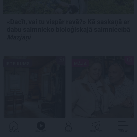
«Dacīt, vai tu vispār ravē?» Kā saskaņā ar
dabu saimnieko bioloģiskajā saimniecībā
Mazjāņi
IETEIKUMS
MĀJA
Praktiski, gardi un
CIEMOS:
Kā Elmārs
iedvesmojoši: pieci
Tannis ar sievu
GALVENĀ
KLAUSIES
IENĀC
PADALĪTIES
VAIRĀK
atradumi skaistākai
saimnieko varenā