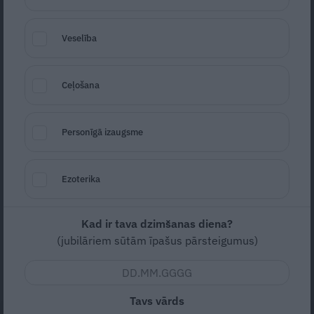
Veselība
Ceļošana
Personīgā izaugsme
Foto: Unsplash
Ezoterika
Seko
Santa.lv Google
Šodien pie skatītājiem nonāks režisores
Kad ir tava dzimšanas diena?
Elzas Gaujas melnā komēdija «Mamma vēl
(jubilāriem sūtām īpašus pārsteigumus)
smaida», aģentūru LETA informēja
Nacionālajā kino centrā.
Tavs vārds