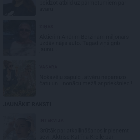
beidzot atbild uz pārmetumiem par
svaru
ZIŅAS
Aktierim Andrim Bērziņam miljonārs
uzdāvinājis auto. Tagad viņš grib
jaunu…
VASARA
Nokavēju sapulci, atvēru nepareizo
čatu un… nonācu mežā ar priekšnieci!
JAUNĀKIE RAKSTI
INTERVIJA
Grūtāk par atkailināšanos ir pieņemt
sevi. Aktrise Katrīna Kreile par