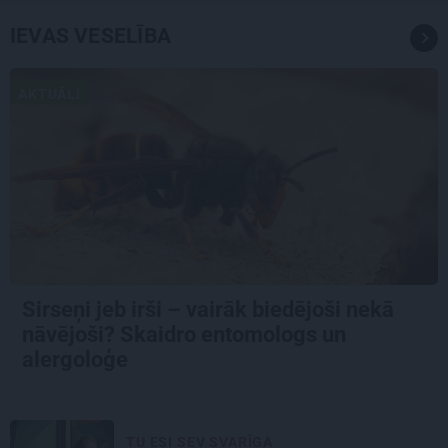
IEVAS VESELĪBA
AKTUĀLI
Sirseņi jeb irši – vairāk biedējoši nekā
nāvējoši? Skaidro entomologs un
alergoloģe
TU ESI SEV SVARĪGA