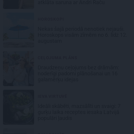
atklāta saruna ar Andri Raču
HOROSKOPI
Nekas šajā periodā nenotiek nejauši.
Horoskops visām zīmēm no 6. līdz 12.
augustam
CEĻOJUMA PLĀNS
Draudzeņu ceļojums bez drāmām:
noderīgi padomi plānošanai un 16
galamērķu idejas
IEVA VIRTUVĒ
Ideāli skābēti, mazsālīti un svaigi: 7
gurķu laika receptes iesaka Latvijā
populāri ļaudis