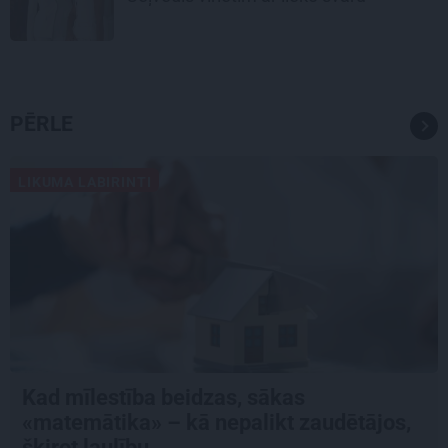
PĒRLE
LIKUMA LABIRINTI
Kad mīlestība beidzas, sākas
«matemātika» – kā nepalikt zaudētājos,
šķirot laulību