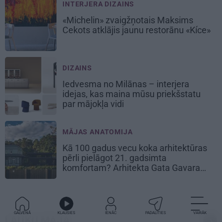
INTERJERA DIZAINS
«Michelin» zvaigžņotais Maksims
Cekots atklājis jaunu restorānu «Kíce»
DIZAINS
Iedvesma no Milānas – interjera
idejas, kas maina mūsu priekšstatu
par mājokļa vidi
MĀJAS ANATOMIJA
Kā 100 gadus vecu koka arhitektūras
pērli pielāgot 21. gadsimta
komfortam? Arhitekta Gata Gavara
pieredze
GALVENĀ
KLAUSIES
IENĀC
PADALĪTIES
VAIRĀK
LAUKU MĀJA