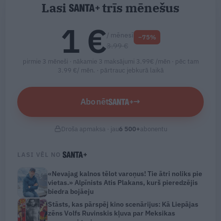
Lasi
trīs mēnešus
1 €
/ mēnesī
−75%
3.99 €
pirmie 3 mēneši · nākamie 3 maksājumi 3.99€ /mēn · pēc tam
3.99 €/ mēn. ·
pārtrauc jebkurā laikā
Abonēt
→
Droša apmaksa · jau
6 500
+
abonentu
LASI VĒL NO
«Nevajag kalnos tēlot varoņus! Tie ātri noliks pie
vietas.» Alpīnists Atis Plakans, kurš pieredzējis
biedra bojāeju
Stāsts, kas pārspēj kino scenārijus: Kā Liepājas
zēns Volfs Ruvinskis kļuva par Meksikas