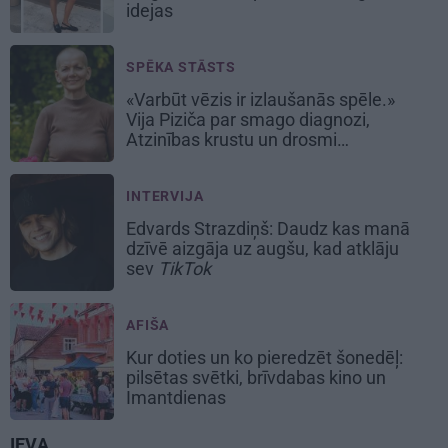
idejas
SPĒKA STĀSTS
«Varbūt vēzis ir izlaušanās spēle.»
Vija Piziča par smago diagnozi,
Atzinības krustu un drosmi
nepadoties
INTERVIJA
Edvards Strazdiņš: Daudz kas manā
dzīvē aizgāja uz augšu, kad atklāju
sev
TikTok
AFIŠA
Kur doties un ko pieredzēt šonedēļ:
pilsētas svētki, brīvdabas kino un
Imantdienas
IEVA