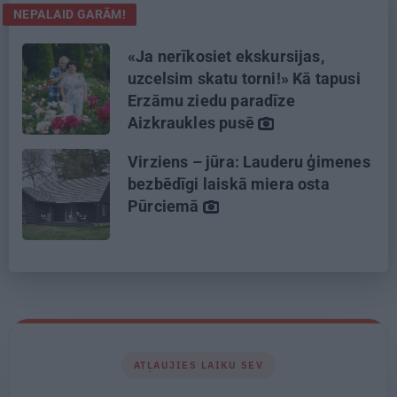
NEPALAID GARĀM!
«Ja nerīkosiet ekskursijas,
uzcelsim skatu torni!» Kā tapusi
Erzāmu ziedu paradīze
Aizkraukles pusē
Virziens – jūra: Lauderu ģimenes
bezbēdīgi laiskā miera osta
Pūrciemā
ATĻAUJIES LAIKU SEV