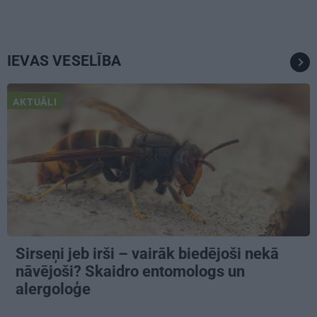
IEVAS VESELĪBA
AKTUĀLI
Sirseņi jeb irši – vairāk biedējoši nekā
nāvējoši? Skaidro entomologs un
alergoloģe