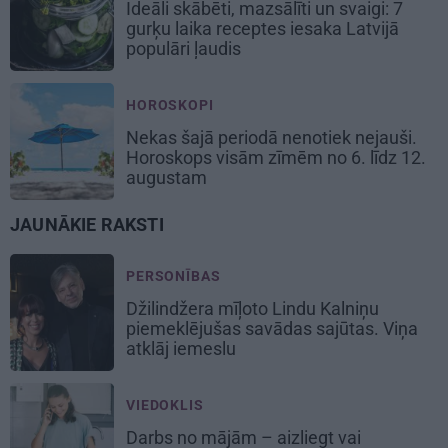
Ideāli skābēti, mazsālīti un svaigi: 7
gurķu laika receptes iesaka Latvijā
populāri ļaudis
HOROSKOPI
Nekas šajā periodā nenotiek nejauši.
Horoskops visām zīmēm no 6. līdz 12.
augustam
JAUNĀKIE RAKSTI
PERSONĪBAS
Džilindžera mīļoto Lindu Kalniņu
piemeklējušas savādas sajūtas. Viņa
atklāj iemeslu
VIEDOKLIS
Darbs no mājām – aizliegt vai