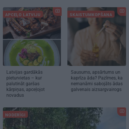
APCEĻO LATVIJU
SKAISTUMKOPŠANA
Latvijas gardākās
Sausums, apsārtums un
pieturvietas – kur
kaprīza āda? Pazīmes, ka
palutināt garšas
nemanāmi sabojāts ādas
kārpiņas, apceļojot
galvenais aizsargvairogs
novadus
NODERĪGI