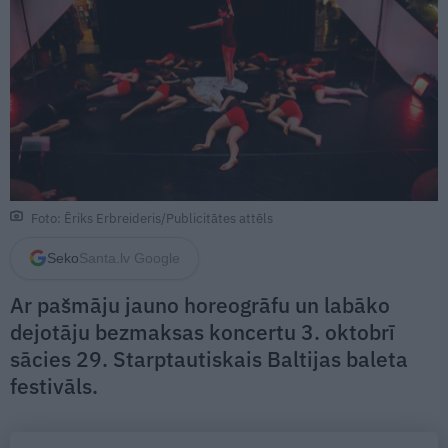
Foto: Ēriks Erbreideris/Publicitātes attēls
Seko
Santa.lv Google
Ar pašmāju jauno horeogrāfu un labāko
dejotāju bezmaksas koncertu 3. oktobrī
sācies 29. Starptautiskais Baltijas baleta
festivāls.