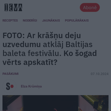
Abonē
RECEPTES
NODERĪGI
JAUNĀKAIS
POPULĀRĀKAIS
FOTO: Ar krāšņu deju
uzvedumu
atklāj Baltijas
baleta festivālu.
Ko šogad
vērts apskatīt?
PASĀKUMI
07.10.2024
Elza Krūmiņa