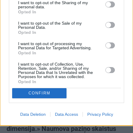
I want to opt-out of the Sharing of my
personal data.
Opted In
I want to opt-out of the Sale of my
Influencere Martelly godīgi pasaka, vai
Personal Data.
Opted In
tiešām precējās Gluzunovas kleitā
I want to opt-out of processing my
Personal Data for Targeted Advertising.
Opted In
PERSONĪBAS
I want to opt-out of Collection, Use,
Retention, Sale, and/or Sharing of my
Personal Data that Is Unrelated with the
Purposes for which it was collected.
Opted In
CONFIRM
Data Deletion
Data Access
Privacy Policy
FOTO: «Man sākās jauna dzīves
dimensija.» Naumova paziņo skaistus