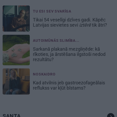
TU ESI SEV SVARĪGA
Tikai 54 veselīgi dzīves gadi. Kāpēc
Latvijas sievietes sevi
iztērē
tik ātri?
AUTOIMŪNĀS SLIMĪBA...
Sarkanā plakanā mezgliņēde: kā
rīkoties, ja ārstēšana ilgstoši nedod
rezultātu?
NOSKAIDRO
Kad atvilnis jeb gastroezofageālais
reflukss var kļūt bīstams?
SANTA