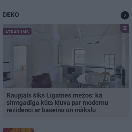
DEKO
ATRADUMS
Raupjais šiks Līgatnes mežos: kā
simtgadīga kūts kļuva par modernu
rezidenci ar baseinu un mākslu