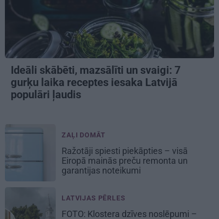
Ideāli skābēti, mazsālīti un svaigi: 7
gurķu laika receptes iesaka Latvijā
populāri ļaudis
ZAĻI DOMĀT
Ražotāji spiesti piekāpties – visā
Eiropā mainās preču remonta un
garantijas noteikumi
LATVIJAS PĒRLES
FOTO: Klostera dzīves noslēpumi –