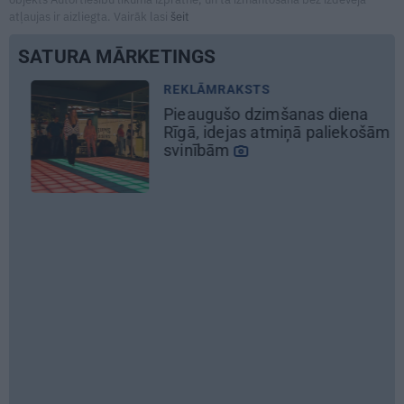
atļaujas ir aizliegta. Vairāk lasi
šeit
SATURA MĀRKETINGS
REKLĀMRAKSTS
Pieaugušo dzimšanas diena
Rīgā, idejas atmiņā paliekošām
svinībām