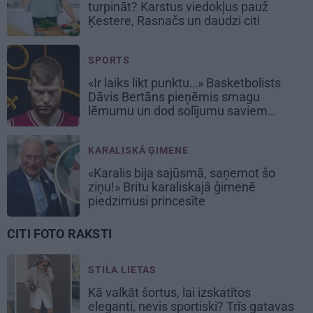
turpināt? Karstus viedokļus pauž
Ķestere, Rasnačs un daudzi citi
SPORTS
«Ir laiks likt punktu…» Basketbolists
Dāvis Bertāns pieņēmis smagu
lēmumu un dod solījumu saviem
biedriem
KARALISKĀ ĢIMENE
«Karalis bija sajūsmā, saņemot šo
ziņu!» Britu karaliskajā ģimenē
piedzimusi princesīte
CITI FOTO RAKSTI
STILA LIETAS
Kā valkāt šortus, lai izskatītos
eleganti, nevis sportiski? Trīs gatavas