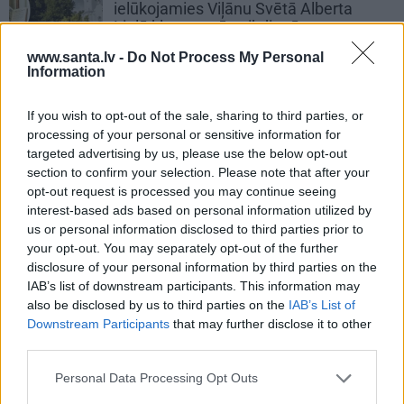
ielūkojamies Viļānu Svētā Alberta
Lielā klostera tēvu ikdienā
www.santa.lv -
Do Not Process My Personal
Information
PERSONĪBAS
«Mana eksistences forma kopš
If you wish to opt-out of the sale, sharing to third parties, or
bērnības – cīņa.» Lauris Dzelzītis par
processing of your personal or sensitive information for
panikas lēkmēm, vientulību un
targeted advertising by us, please use the below opt-out
atgriešanos teātrī
section to confirm your selection. Please note that after your
opt-out request is processed you may continue seeing
interest-based ads based on personal information utilized by
us or personal information disclosed to third parties prior to
PRIVĀTĀ DZĪVE
your opt-out. You may separately opt-out of the further
disclosure of your personal information by third parties on the
IAB’s list of downstream participants. This information may
ZIŅAS
also be disclosed by us to third parties on the
IAB’s List of
Downstream Participants
that may further disclose it to other
third parties.
Personal Data Processing Opt Outs