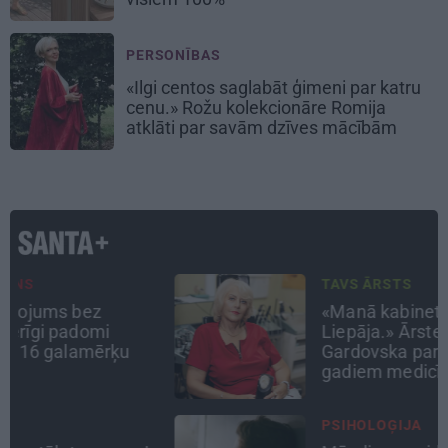
PERSONĪBAS
«Ilgi centos saglabāt ģimeni par katru
cenu.» Rožu kolekcionāre Romija
atklāti par savām dzīves mācībām
TAVS ĀRSTS
«Manā kabinetā bijusi teju visa
Liepāja.» Ārste Ingrīda
Gardovska par vairāk nekā 50
gadiem medicīnā
PSIHOLOĢIJA