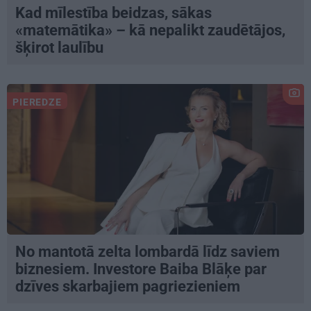
Kad mīlestība beidzas, sākas
«matemātika» – kā nepalikt zaudētājos,
šķirot laulību
PIEREDZE
No mantotā zelta lombardā līdz saviem
biznesiem. Investore Baiba Blāķe par
dzīves skarbajiem pagriezieniem