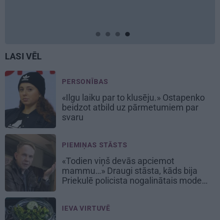
LASI VĒL
PERSONĪBAS
«Ilgu laiku par to klusēju.» Ostapenko
beidzot atbild uz pārmetumiem par
svaru
PIEMIŅAS STĀSTS
«Todien viņš devās apciemot
mammu…» Draugi stāsta, kāds bija
Priekulē policista nogalinātais modes
mākslinieks
IEVA VIRTUVĒ