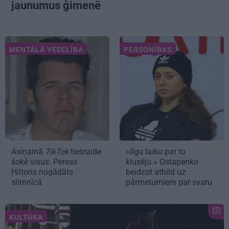
jaunumus ģimenē
MENTĀLĀ VESELĪBA
PERSONĪBAS
Asiņainā
TikTok
tiešraide
«Ilgu laiku par to
šokē visus: Peress
klusēju.» Ostapenko
Hiltons nogādāts
beidzot atbild uz
slimnīcā
pārmetumiem par svaru
KULTŪRA