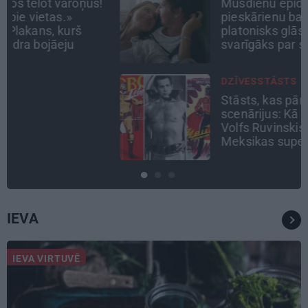
Mūsdienu epidēmija –
pieskārienu bads. Kāpēc
platonisks glāsts reizēm ir
svarīgāks par seksuālu tuvību
DZĪVESSTĀSTS
Stāsts, kas pārspēj kino
scenārijus: Kā Liepājas zēns
Volfs Ruvinskis kļuva par
Meksikas superzvaigzni
IEVA
IEVA VIRTUVĒ