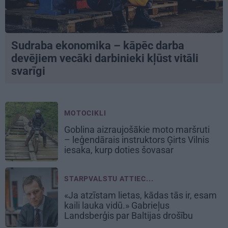
Sudraba ekonomika – kāpēc darba
devējiem vecāki darbinieki kļūst vitāli
svarīgi
MOTOCIKLI
Goblina aizraujošākie moto maršruti
– leģendārais instruktors Ģirts Vilnis
iesaka, kurp doties šovasar
STARPVALSTU ATTIEC...
«Ja atzīstam lietas, kādas tās ir, esam
kaili lauka vidū.» Gabrieļus
Landsberģis par Baltijas drošību