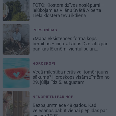
FOTO: Klostera dzīves noslēpumi –
ielūkojamies Viļānu Svētā Alberta
Lielā klostera tēvu ikdienā
PERSONĪBAS
«Mana eksistences forma kopš
bērnības – cīņa.» Lauris Dzelzītis par
panikas lēkmēm, vientulību un
atgriešanos teātrī
HOROSKOPI
Vecā mīlestība nerūs vai tomēr jauns
sākums? Horoskops visām zīmēm no
29. jūlija līdz 5. augustam
NENOPIETNI PAR NOP...
Bezpajumtniece 48 gados. Kad
vēlēšanās pabūt vienai piepildās par
visiem 100%