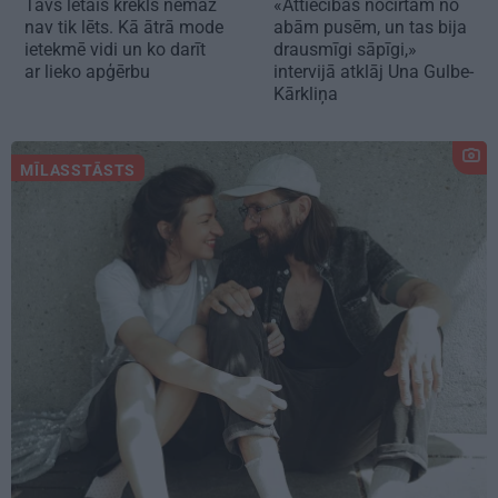
Tavs lētais krekls nemaz
«Attiecības nocirtām no
nav tik lēts. Kā ātrā mode
abām pusēm, un tas bija
ietekmē vidi un ko darīt
drausmīgi sāpīgi,»
ar lieko apģērbu
intervijā atklāj Una Gulbe-
Kārkliņa
MĪLASSTĀSTS