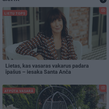
LIETU TOPS
Lietas, kas vasaras vakarus padara
īpašus – iesaka Santa Anča
ATPŪTA VASARĀ