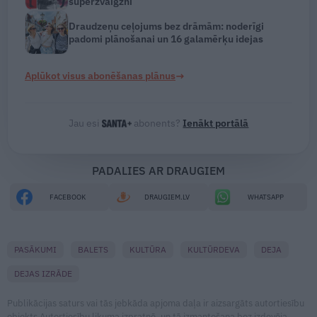
superzvaigzni
Draudzeņu ceļojums bez drāmām: noderīgi
padomi plānošanai un 16 galamērķu idejas
→
Aplūkot visus abonēšanas plānus
Jau esi
abonents?
Ienākt portālā
PADALIES AR DRAUGIEM
FACEBOOK
DRAUGIEM.LV
WHATSAPP
PASĀKUMI
BALETS
KULTŪRA
KULTŪRDEVA
DEJA
DEJAS IZRĀDE
Publikācijas saturs vai tās jebkāda apjoma daļa ir aizsargāts autortiesību
objekts Autortiesību likuma izpratnē, un tā izmantošana bez izdevēja