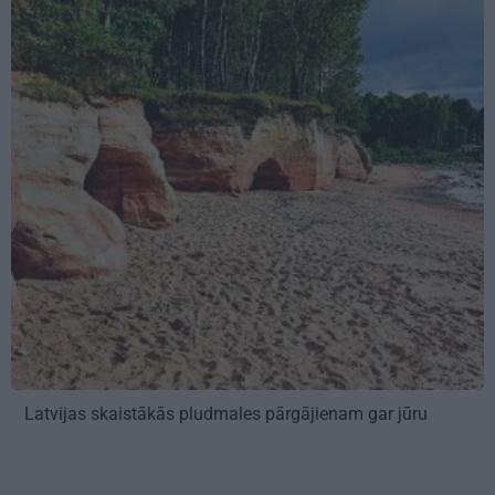
Latvijas skaistākās pludmales pārgājienam gar jūru