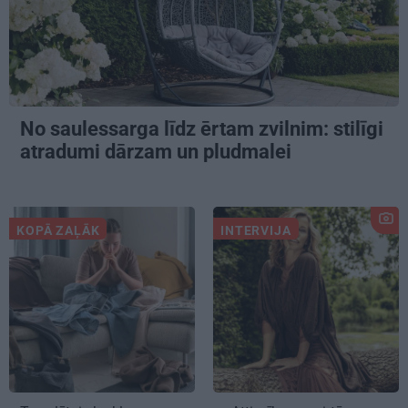
No saulessarga līdz ērtam zvilnim: stilīgi
atradumi dārzam un pludmalei
KOPĀ ZAĻĀK
INTERVIJA