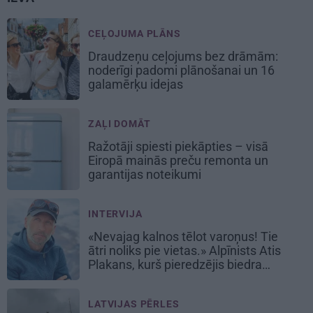
CEĻOJUMA PLĀNS
Draudzeņu ceļojums bez drāmām:
noderīgi padomi plānošanai un 16
galamērķu idejas
ZAĻI DOMĀT
Ražotāji spiesti piekāpties – visā
Eiropā mainās preču remonta un
garantijas noteikumi
INTERVIJA
«Nevajag kalnos tēlot varoņus! Tie
ātri noliks pie vietas.» Alpīnists Atis
Plakans, kurš pieredzējis biedra
bojāeju
LATVIJAS PĒRLES