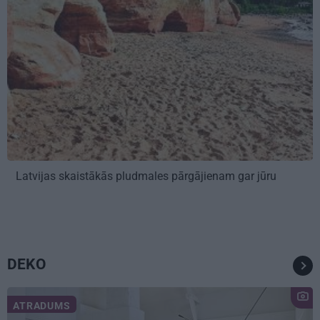
Latvijas skaistākās pludmales pārgājienam gar jūru
DEKO
ATRADUMS