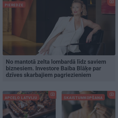
PIEREDZE
No mantotā zelta lombardā līdz saviem
biznesiem. Investore Baiba Blāķe par
dzīves skarbajiem pagriezieniem
APCEĻO LATVIJU
SKAISTUMKOPŠANA