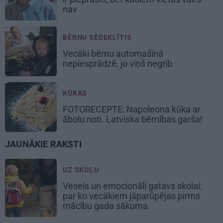
nav
BĒRNU SĒDEKLĪTIS
Vecāki bērnu automašīnā
nepiesprādzē,
jo viņš negrib
KŪKAS
FOTORECEPTE:
Napoleona kūka
ar
ābolu noti. Latviska bērnības garša!
JAUNĀKIE RAKSTI
UZ SKOLU
Vesels un emocionāli gatavs skolai:
par ko vecākiem jāparūpējas pirms
mācību gada sākuma