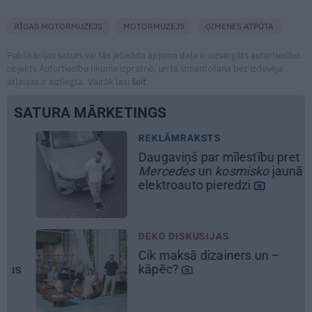
RĪGAS MOTORMUZEJS
MOTORMUZEJS
ĢIMENES ATPŪTA
Publikācijas saturs vai tās jebkāda apjoma daļa ir aizsargāts autortiesību
objekts Autortiesību likuma izpratnē, un tā izmantošana bez izdevēja
atļaujas ir aizliegta. Vairāk lasi
šeit
SATURA MĀRKETINGS
REKLĀMRAKSTS
R
Daugaviņš par mīlestību pret
No
Mercedes
un
kosmisko
jaunā
u
elektroauto pieredzi
e
DEKO DISKUSIJAS
R
Cik maksā dizainers un –
Pē
kāpēc?
m