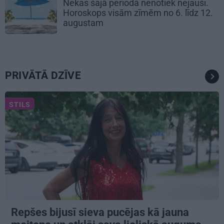
Nekas šajā periodā nenotiek nejauši.
Horoskops visām zīmēm no 6. līdz 12.
augustam
PRIVĀTĀ DZĪVE
STILS
Repšes bijusī sieva pucējas kā jauna