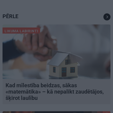
PĒRLE
LIKUMA LABIRINTI
Kad mīlestība beidzas, sākas
«matemātika» – kā nepalikt zaudētājos,
šķirot laulību