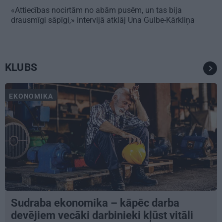
«Attiecības nocirtām no abām pusēm, un tas bija
drausmīgi sāpīgi,» intervijā atklāj Una Gulbe-Kārkliņa
KLUBS
EKONOMIKA
Sudraba ekonomika – kāpēc darba
devējiem vecāki darbinieki kļūst vitāli