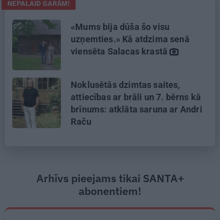
NEPALAID GARĀM!
«Mums bija dūša šo visu
uzņemties.» Kā atdzima senā
viensēta Salacas krastā
Noklusētās dzimtas saites,
attiecības ar brāli un 7. bērns kā
brīnums: atklāta saruna ar Andri
Raču
Arhīvs pieejams tikai SANTA+
abonentiem!