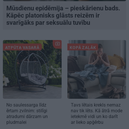
Mūsdienu epidēmija – pieskārienu bads.
Kāpēc platonisks glāsts reizēm ir
svarīgāks par seksuālu tuvību
ATPŪTA VASARĀ
KOPĀ ZAĻĀK
No saulessarga līdz
Tavs lētais krekls nemaz
ērtam zvilnim: stilīgi
nav tik lēts. Kā ātrā mode
atradumi dārzam un
ietekmē vidi un ko darīt
pludmalei
ar lieko apģērbu