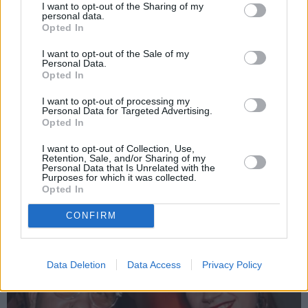
I want to opt-out of the Sharing of my
personal data.
Opted In
I want to opt-out of the Sale of my
Personal Data.
Opted In
I want to opt-out of processing my
Personal Data for Targeted Advertising.
Opted In
Slavenā
Tutas lietu
Radio dīva Ieva Dzene
aktrise Liene Sebre atklāj
neparastā veidā meklē
I want to opt-out of Collection, Use,
vienkāršu veidu, kā
sev vīru
Retention, Sale, and/or Sharing of my
iedarbināt vielmaiņu
Personal Data that Is Unrelated with the
Purposes for which it was collected.
Opted In
ZIŅAS
CONFIRM
Data Deletion
Data Access
Privacy Policy