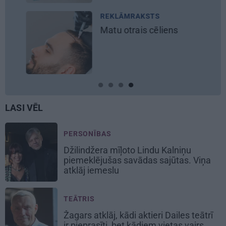
REKLĀMRAKSTS
M
Matu otrais cēliens
Lī
mā
ie
LASI VĒL
PERSONĪBAS
Džilindžera mīļoto Lindu Kalniņu
piemeklējušas savādas sajūtas. Viņa
atklāj iemeslu
TEĀTRIS
Žagars atklāj, kādi aktieri Dailes teātrī
ir pieprasīti, bet kādiem vietas vairs