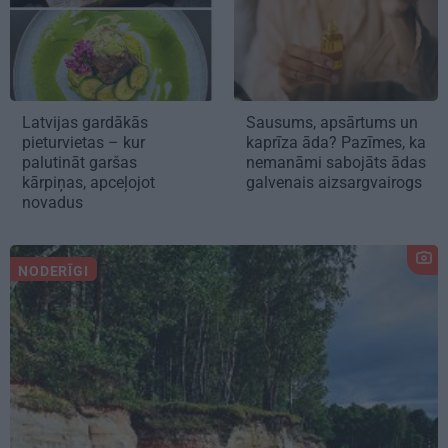
Latvijas gardākās
Sausums, apsārtums un
pieturvietas – kur
kaprīza āda? Pazīmes, ka
palutināt garšas
nemanāmi sabojāts ādas
kārpiņas, apceļojot
galvenais aizsargvairogs
novadus
NODERĪGI