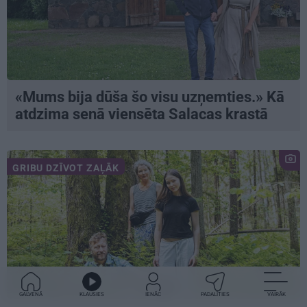
«Mums bija dūša šo visu uzņemties.» Kā
atdzima senā viensēta Salacas krastā
GRIBU DZĪVOT ZAĻĀK
GALVENĀ
KLAUSIES
IENĀC
PADALĪTIES
VAIRĀK