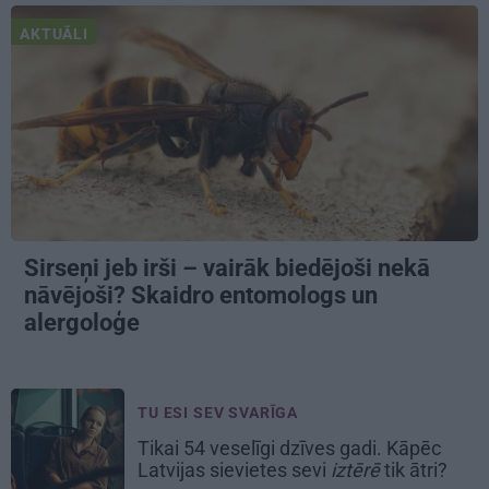
AKTUĀLI
Sirseņi jeb irši – vairāk biedējoši nekā
nāvējoši? Skaidro entomologs un
alergoloģe
TU ESI SEV SVARĪGA
Tikai 54 veselīgi dzīves gadi. Kāpēc
Latvijas sievietes sevi
iztērē
tik ātri?