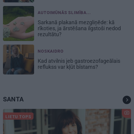
AUTOIMŪNĀS SLIMĪBA...
Sarkanā plakanā mezgliņēde: kā
rīkoties, ja ārstēšana ilgstoši nedod
rezultātu?
NOSKAIDRO
Kad atvilnis jeb gastroezofageālais
reflukss var kļūt bīstams?
SANTA
LIETU TOPS