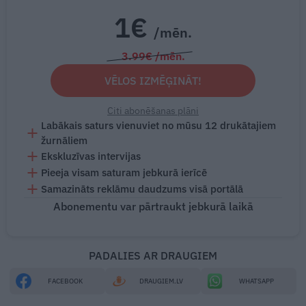
1€
/mēn.
3.99€ /mēn.
VĒLOS IZMĒĢINĀT!
Citi abonēšanas plāni
Labākais saturs vienuviet no mūsu 12 drukātajiem
žurnāliem
Ekskluzīvas intervijas
Pieeja visam saturam jebkurā ierīcē
Samazināts reklāmu daudzums visā portālā
Abonementu var pārtraukt jebkurā laikā
PADALIES AR DRAUGIEM
FACEBOOK
DRAUGIEM.LV
WHATSAPP