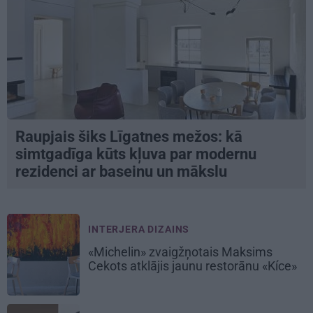
Raupjais šiks Līgatnes mežos: kā
simtgadīga kūts kļuva par modernu
rezidenci ar baseinu un mākslu
INTERJERA DIZAINS
«Michelin» zvaigžņotais Maksims
Cekots atklājis jaunu restorānu «Kíce»