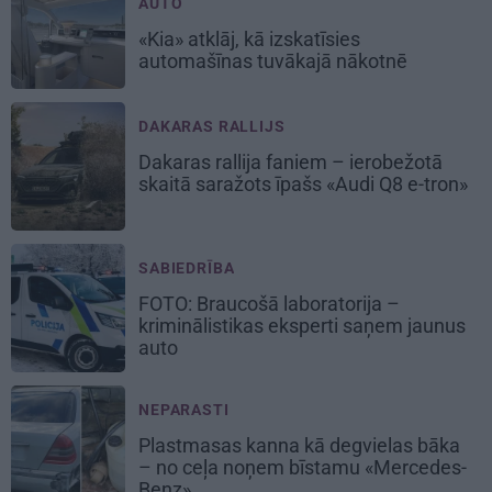
AUTO
«Kia» atklāj, kā izskatīsies
automašīnas tuvākajā nākotnē
DAKARAS RALLIJS
Dakaras rallija faniem – ierobežotā
skaitā saražots īpašs «Audi Q8 e-tron»
SABIEDRĪBA
FOTO: Braucošā laboratorija –
kriminālistikas eksperti saņem jaunus
auto
NEPARASTI
Plastmasas kanna kā degvielas bāka
– no ceļa noņem bīstamu «Mercedes-
Benz»