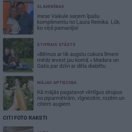
SLAVENĪBAS
Inese Vaikule saņem īpašu
komplimentu no Laura Reinika. Lūk,
ko viņš pamanījis!
STIPRAIS STĀSTS
«Bērnus ar tik augstu cukura līmeni
mēdz ievest jau komā.» Madara un
Gatis par dzīvi ar dēla diabētu
MĀJAS APTIECIŅA
Kā mājās pagatavot vērtīgus sīrupus
no piparmētrām, vīgriezēm, rozēm un
citiem augiem
CITI FOTO RAKSTI