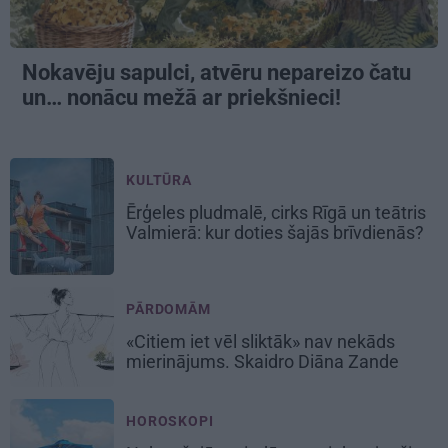
Nokavēju sapulci, atvēru nepareizo čatu
un… nonācu mežā ar priekšnieci!
KULTŪRA
Ērģeles pludmalē, cirks Rīgā un teātris
Valmierā: kur doties šajās brīvdienās?
PĀRDOMĀM
«Citiem iet vēl sliktāk» nav nekāds
mierinājums. Skaidro Diāna Zande
HOROSKOPI