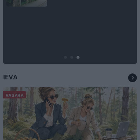
ATTIECĪBAS
Ko darīt, ja esi kopā ar
pieauguša vīrieša ķermenī
noslēpušos puišeli?
IEVA
VASARA