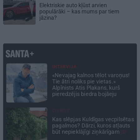
Elektriskie auto kļūst arvien
populārāki – kas mums par tiem
jāzina?
TAVS ĀRSTS
«Manā kabinetā bijusi teju visa
Liepāja.» Ārste Ingrīda
Gardovska par vairāk nekā 50
gadiem medicīnā
PERSONĪBAS
as
Noklusētās dzimtas saites,
attiecības ar brāli un 7. bērns kā
brīnums: atklāta saruna ar Andri
Raču