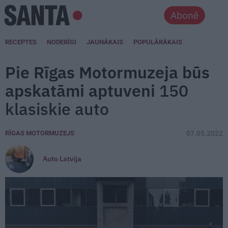
Abonē
RECEPTES
NODERĪGI
JAUNĀKAIS
POPULĀRĀKAIS
Pie Rīgas Motormuzeja būs
apskatāmi aptuveni
150
klasiskie auto
RĪGAS MOTORMUZEJS
07.05.2022
Auto Latvija