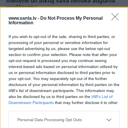
meitene un atklāj sava lieliskā auguma
noslēpumu
www.santa.lv -
Do Not Process My Personal
Information
VESELĪBA
If you wish to opt-out of the sale, sharing to third parties, or
processing of your personal or sensitive information for
targeted advertising by us, please use the below opt-out
section to confirm your selection. Please note that after your
opt-out request is processed you may continue seeing
interest-based ads based on personal information utilized by
us or personal information disclosed to third parties prior to
your opt-out. You may separately opt-out of the further
disclosure of your personal information by third parties on the
Brūsa Vilisa sieva atklāj, par ko šovasar
IAB’s list of downstream participants. This information may
also be disclosed by us to third parties on the
IAB’s List of
jutusies vainīga sava slimā vīra priekšā
Downstream Participants
that may further disclose it to other
third parties.
Personal Data Processing Opt Outs
ZIŅAS
ATTIECĪBAS