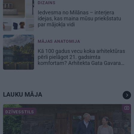
DIZAINS
Iedvesma no Milānas – interjera
idejas, kas maina mūsu priekšstatu
par mājokļa vidi
MĀJAS ANATOMIJA
Kā 100 gadus vecu koka arhitektūras
pērli pielāgot 21. gadsimta
komfortam? Arhitekta Gata Gavara
pieredze
LAUKU MĀJA
DZĪVESSTILS