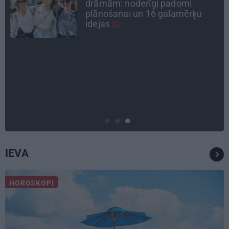
pieauguša vīrieša ķermenī
noslēpušos puišeli?
DZĪVESSTĀSTS
Stāsts, kas pārspēj kino
scenārijus: Kā Liepājas zēns
Volfs Ruvinskis kļuva par
Meksikas superzvaigzni
IEVA
HOROSKOPI