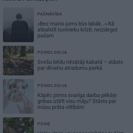
PAŠNĀVĪBA
«Bez manis jums būs labāk…» Kā
atbalstīt tuvinieku krīzē, neizdegot
pašam
PSIHOLOĢIJA
Svešu bēdu nēsātāji kabatā – stāsts
par dīvainu atradumu parkā
PSIHOLOĢIJA
Kāpēc pirms svarīga darba pēkšņi
gribas iztīrīt visu māju? Stāsts par
mūsu prāta viltībām
PSIHE