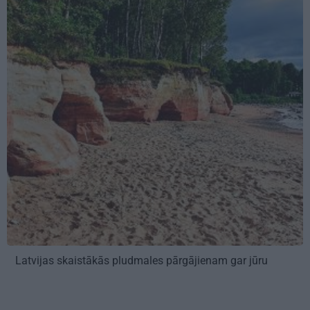
Latvijas skaistākās pludmales pārgājienam gar jūru