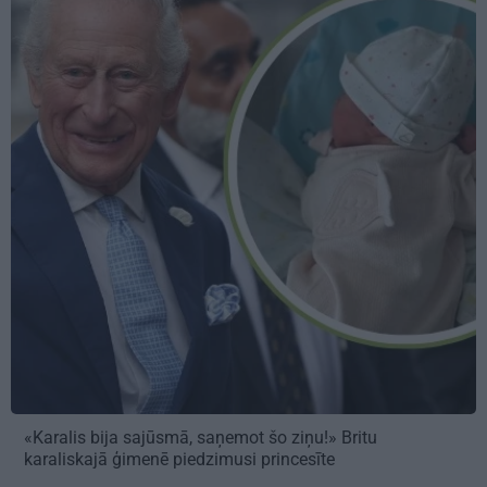
«Karalis bija sajūsmā, saņemot šo ziņu!» Britu
karaliskajā ģimenē piedzimusi princesīte