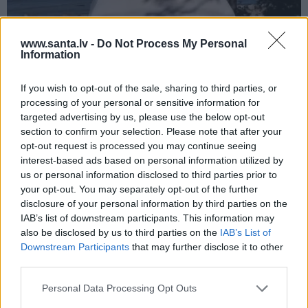
www.santa.lv -
Do Not Process My Personal
Aktierim Andrim Bērziņam miljonārs
Information
uzdāvinājis auto. Tagad viņš grib jaunu…
If you wish to opt-out of the sale, sharing to third parties, or
processing of your personal or sensitive information for
targeted advertising by us, please use the below opt-out
PERSONĪBAS
section to confirm your selection. Please note that after your
opt-out request is processed you may continue seeing
interest-based ads based on personal information utilized by
us or personal information disclosed to third parties prior to
your opt-out. You may separately opt-out of the further
disclosure of your personal information by third parties on the
IAB’s list of downstream participants. This information may
also be disclosed by us to third parties on the
IAB’s List of
Downstream Participants
that may further disclose it to other
third parties.
Džilindžera mīļoto Lindu Kalniņu
piemeklējušas savādas sajūtas. Viņa
Personal Data Processing Opt Outs
atklāj iemeslu