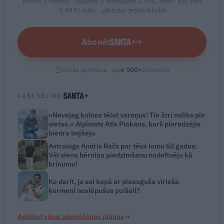
pirmie 3 mēneši · nākamie 3 maksājumi 3.99€ /mēn · pēc tam
3.99 €/ mēn. ·
pārtrauc jebkurā laikā
Abonēt
→
Droša apmaksa · jau
6 500
+
abonentu
LASI VĒL NO
«Nevajag kalnos tēlot varoņus! Tie ātri noliks pie
vietas.» Alpīnists Atis Plakans, kurš pieredzējis
biedra bojāeju
Astrologs Andris Račs par tēva lomu 63 gados:
Vēl viena bērniņa piedzimšanu nodefinēju kā
brīnumu!
Ko darīt, ja esi kopā ar pieauguša vīrieša
ķermenī noslēpušos puišeli?
→
Aplūkot visus abonēšanas plānus