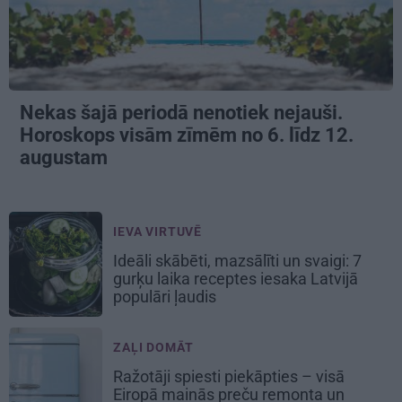
Nekas šajā periodā nenotiek nejauši.
Horoskops visām zīmēm no 6. līdz 12.
augustam
IEVA VIRTUVĒ
Ideāli skābēti, mazsālīti un svaigi: 7
gurķu laika receptes iesaka Latvijā
populāri ļaudis
ZAĻI DOMĀT
Ražotāji spiesti piekāpties – visā
Eiropā mainās preču remonta un