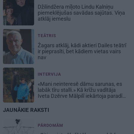
Džilindžera mīļoto Lindu Kalniņu
piemeklējušas savādas sajūtas. Viņa
atklāj iemeslu
TEĀTRIS
Žagars atklāj, kādi aktieri Dailes teātrī
ir pieprasīti, bet kādiem vietas vairs
nav
INTERVIJA
«Mani neinteresē dāmu sarunas, es
labāk tīru stalli.» Kā krīžu vadītāja
Iveta Dzērve Mālpilī iekārtoja paradīzi
zirgiem
JAUNĀKIE RAKSTI
PĀRDOMĀM