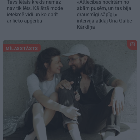
Tavs lētais krekls nemaz
«Attiecības nocirtām no
nav tik lēts. Kā ātrā mode
abām pusēm, un tas bija
ietekmē vidi un ko darīt
drausmīgi sāpīgi,»
ar lieko apģērbu
intervijā atklāj Una Gulbe-
Kārkliņa
MĪLASSTĀSTS