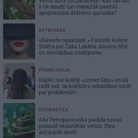
Velna dzira vai panaceja? Kas tad īsti
ir tik daudz (un visbiežāk pavirši)
apspriestais dzēriens ajavaska?
ATTIECĪBAS
«Sieviete neeksistē.» Filozofe Kolete
Solēra par Žaka Lakāna slaveno tēzi
un sievišķības noslēpumu
PSIHOLOĢIJA
Kāpēc tavi kolēģi «uzmet lūpu» un kā
radīt vidi, lai kolektīvs nebaidītos runāt
par problēmām
DZĪVESSTILS
Alla Petropavlovska parāda savas
pasaulē skaistākās vietas. Elpu
aizraujoši skati!