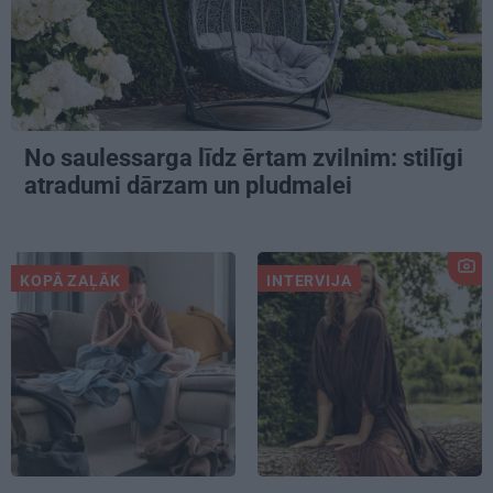
No saulessarga līdz ērtam zvilnim: stilīgi
atradumi dārzam un pludmalei
KOPĀ ZAĻĀK
INTERVIJA