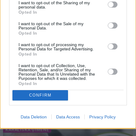
I want to opt-out of the Sharing of my
personal data.
Opted In
I want to opt-out of the Sale of my
VIEDOKLIS
SPORTS
Personal Data.
Opted In
I want to opt-out of processing my
Personal Data for Targeted Advertising.
Opted In
I want to opt-out of Collection, Use,
Retention, Sale, and/or Sharing of my
Personal Data that Is Unrelated with the
Purposes for which it was collected.
Opted In
Darbs no mājām –
«Ir laiks likt punktu…»
aizliegt vai turpināt?
Basketbolists Dāvis
CONFIRM
Karstus viedokļus pauž
Bertāns pieņēmis smagu
Ķestere, Rasnačs un
lēmumu un dod solījumu
daudzi citi
saviem biedriem
Data Deletion
Data Access
Privacy Policy
KARALISKĀ ĢIMENE