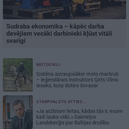
Sudraba ekonomika – kāpēc darba
devējiem vecāki darbinieki kļūst vitāli
svarīgi
MOTOCIKLI
Goblina aizraujošākie moto maršruti
– leģendārais instruktors Ģirts Vilnis
iesaka, kurp doties šovasar
STARPVALSTU ATTIEC...
«Ja atzīstam lietas, kādas tās ir, esam
kaili lauka vidū.» Gabrieļus
Landsberģis par Baltijas drošību