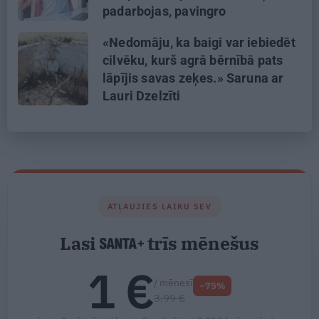
padarbojas, pavingro
«Nedomāju, ka baigi var iebiedēt
cilvēku, kurš agrā bērnībā pats
lāpījis savas zeķes.» Saruna ar
Lauri Dzelzīti
ATĻAUJIES LAIKU SEV
Lasi
trīs mēnešus
1 €
/ mēnesī
−75%
3.99 €