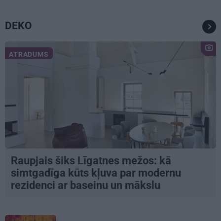
DEKO
ATRADUMS
Raupjais šiks Līgatnes mežos: kā
simtgadīga kūts kļuva par modernu
rezidenci ar baseinu un mākslu