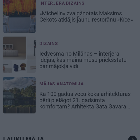
INTERJERA DIZAINS
«Michelin» zvaigžņotais Maksims
Cekots atklājis jaunu restorānu «Kíce»
DIZAINS
Iedvesma no Milānas – interjera
idejas, kas maina mūsu priekšstatu
par mājokļa vidi
MĀJAS ANATOMIJA
Kā 100 gadus vecu koka arhitektūras
pērli pielāgot 21. gadsimta
komfortam? Arhitekta Gata Gavara
pieredze
LAUKU MĀJA