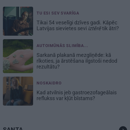
TU ESI SEV SVARĪGA
Tikai 54 veselīgi dzīves gadi. Kāpēc
Latvijas sievietes sevi
iztērē
tik ātri?
AUTOIMŪNĀS SLIMĪBA...
Sarkanā plakanā mezgliņēde: kā
rīkoties, ja ārstēšana ilgstoši nedod
rezultātu?
NOSKAIDRO
Kad atvilnis jeb gastroezofageālais
reflukss var kļūt bīstams?
SANTA