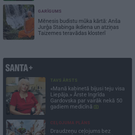
GARĪGUMS
Mēnesis budistu mūka kārtā: Anša
Jurģa Stabinga ikdiena un atziņas
Taizemes teravādas klosterī
PSIHOLOĢIJA
Mūsdienu epidēmija –
pieskārienu bads. Kāpēc
platonisks glāsts reizēm ir
svarīgāks par seksuālu tuvību
ATTIECĪBAS
Ko darīt, ja esi kopā ar