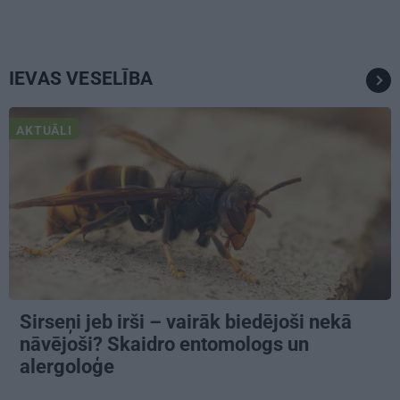
IEVAS VESELĪBA
AKTUĀLI
Sirseņi jeb irši – vairāk biedējoši nekā
nāvējoši? Skaidro entomologs un
alergoloģe