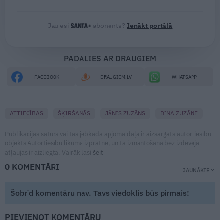
Jau esi
abonents?
Ienākt portālā
PADALIES AR DRAUGIEM
FACEBOOK
DRAUGIEM.LV
WHATSAPP
ATTIECĪBAS
ŠĶIRŠANĀS
JĀNIS ZUZĀNS
DINA ZUZĀNE
Publikācijas saturs vai tās jebkāda apjoma daļa ir aizsargāts autortiesību
objekts Autortiesību likuma izpratnē, un tā izmantošana bez izdevēja
atļaujas ir aizliegta. Vairāk lasi
šeit
0 KOMENTĀRI
JAUNĀKIE
Šobrīd komentāru nav. Tavs viedoklis būs pirmais!
PIEVIENOT KOMENTĀRU