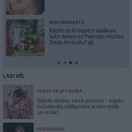
LASI VĒL
SEKSS UN ATTIECĪBA...
Glāstīt ekrānu, nevis partneri – kāpēc
mūsdienās mīlējamies arvien retāk
un retāk?
PERSONĪBAS