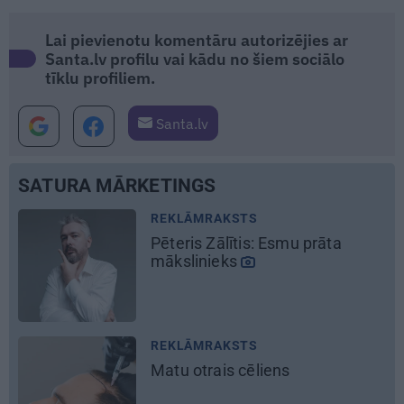
Lai pievienotu komentāru autorizējies ar
Santa.lv profilu vai kādu no šiem sociālo
tīklu profiliem.
Santa.lv
SATURA MĀRKETINGS
MĀJA
Līga un Ēriks būvē savu sapņu
māju: Brīdis, kad būvobjektā
ienāk māju izjūta