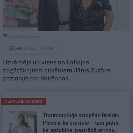
Foto: Vika Anisko
Seko
Santa.lv Google
Uzņēmējs un viens no Latvijas
bagātākajiem cilvēkiem Jānis Zuzāns
paziņojis par šķiršanos.
NEPALAID GARĀM!
Traumatoloģe ortopēde Breide:
Plecs ir kā sieviete – tam patīk,
ka apčubina, pastrādā ar viņu,