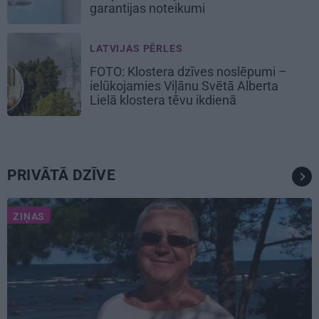
garantijas noteikumi
LATVIJAS PĒRLES
FOTO: Klostera dzīves noslēpumi –
ielūkojamies Viļānu Svētā Alberta
Lielā klostera tēvu ikdienā
PRIVĀTĀ DZĪVE
ZIŅAS