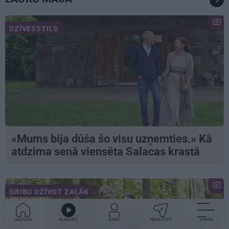
DZĪVESSTILS
«Mums bija dūša šo visu uzņemties.» Kā
atdzima senā viensēta Salacas krastā
GRIBU DZĪVOT ZAĻĀK
GALVENĀ
KLAUSIES
IENĀC
PADALĪTIES
VAIRĀK