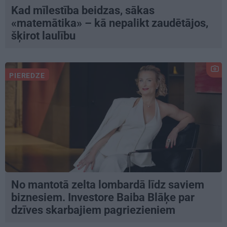
Kad mīlestība beidzas, sākas
«matemātika» – kā nepalikt zaudētājos,
šķirot laulību
PIEREDZE
No mantotā zelta lombardā līdz saviem
biznesiem. Investore Baiba Blāķe par
dzīves skarbajiem pagriezieniem