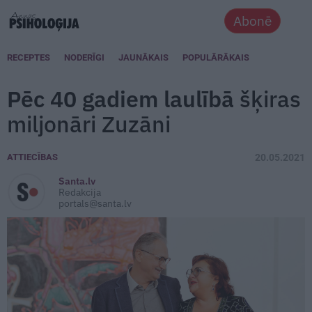
Abonē
RECEPTES
NODERĪGI
JAUNĀKAIS
POPULĀRĀKAIS
Pēc 40 gadiem laulībā
šķiras
miljonāri Zuzāni
ATTIECĪBAS
20.05.2021
Santa.lv
Redakcija
portals@santa.lv