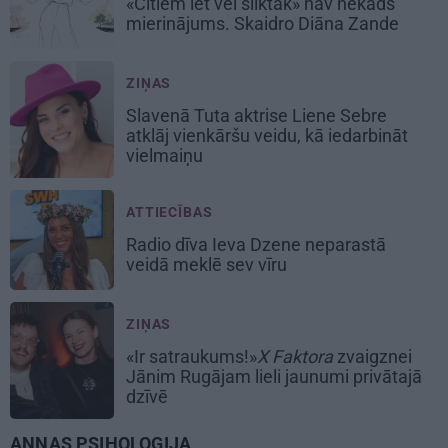
«Citiem iet vēl sliktāk» nav nekāds
mierinājums. Skaidro Diāna Zande
ZIŅAS
Slavenā Tuta aktrise Liene Sebre
atklāj vienkāršu veidu, kā iedarbināt
vielmaiņu
ATTIECĪBAS
Radio dīva Ieva Dzene neparastā
veidā meklē sev vīru
ZIŅAS
«Ir satraukums!»
X Faktora
zvaigznei
Jānim Rugājam lieli jaunumi privātajā
dzīvē
ANNAS PSIHOLOĢIJA