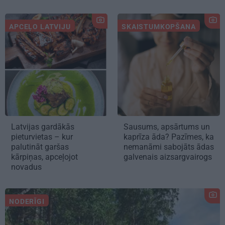
APCEĻO LATVIJU
SKAISTUMKOPŠANA
Latvijas gardākās
Sausums, apsārtums un
pieturvietas – kur
kaprīza āda? Pazīmes, ka
palutināt garšas
nemanāmi sabojāts ādas
kārpiņas, apceļojot
galvenais aizsargvairogs
novadus
NODERĪGI