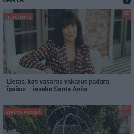
LIETU TOPS
Lietas, kas vasaras vakarus padara
īpašus – iesaka Santa Anča
ATPŪTA VASARĀ