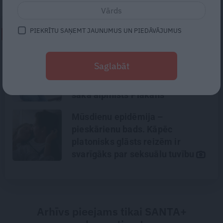
PIEKRĪTU SAŅEMT JAUNUMUS UN PIEDĀVĀJUMUS
NEPALAID GARĀM!
«Lasīju internetā ierakstus par šo
Saglabāt
ekspedīciju, un jau pirms
nelaimes man bija jautājumi,»
saka alpīnists Plakans
Mūsdienu epidēmija –
pieskārienu bads. Kāpēc
platonisks glāsts reizēm ir
svarīgāks par seksuālu tuvību
Arhīvs pieejams tikai SANTA+