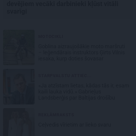
devējiem vecāki darbinieki kļūst vitāli
svarīgi
MOTOCIKLI
Goblina aizraujošākie moto maršruti
– leģendārais instruktors Ģirts Vilnis
iesaka, kurp doties šovasar
STARPVALSTU ATTIEC...
«Ja atzīstam lietas, kādas tās ir, esam
kaili lauka vidū.» Gabrieļus
Landsberģis par Baltijas drošību
REKLĀMRAKSTS
Ceļvedis vīrietim ar lieko svaru