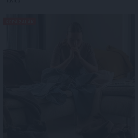
tuvību
KOPĀ ZAĻĀK