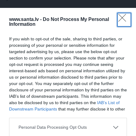
www.santa.lv -
Do Not Process My Personal
PIEMIŅAS STĀSTS
Information
If you wish to opt-out of the sale, sharing to third parties, or
processing of your personal or sensitive information for
targeted advertising by us, please use the below opt-out
section to confirm your selection. Please note that after your
opt-out request is processed you may continue seeing
interest-based ads based on personal information utilized by
us or personal information disclosed to third parties prior to
your opt-out. You may separately opt-out of the further
FOTO:
Vijas Artmanes meita
ļauj
disclosure of your personal information by third parties on the
ielūkoties aktrises vasarnīcā. Tik daudz
IAB’s list of downstream participants. This information may
atmiņu…
also be disclosed by us to third parties on the
IAB’s List of
Downstream Participants
that may further disclose it to other
third parties.
Personal Data Processing Opt Outs
ŠLĀGERMŪZIKA
DZIMŠANAS DIENA