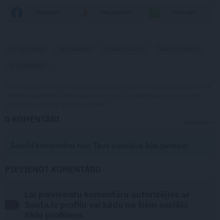
FACEBOOK
DRAUGIEM.LV
WHATSAPP
ATTIECĪBAS
ŠĶIRŠANĀS
DINA ZUZĀNE
JĀNIS ZUZĀNS
SLAVENĪBAS
Publikācijas saturs vai tās jebkāda apjoma daļa ir aizsargāts autortiesību
objekts Autortiesību likuma izpratnē, un tā izmantošana bez izdevēja
atļaujas ir aizliegta. Vairāk lasi
šeit
0 KOMENTĀRI
JAUNĀKIE
Šobrīd komentāru nav. Tavs viedoklis būs pirmais!
PIEVIENOT KOMENTĀRU
Lai pievienotu komentāru autorizējies ar
Santa.lv profilu vai kādu no šiem sociālo
tīklu profiliem.