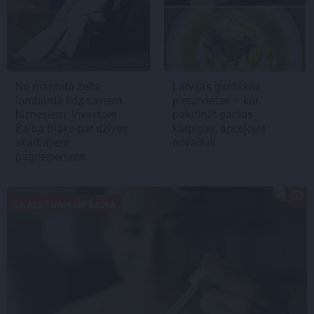
No mantotā zelta
Latvijas gardākās
lombardā līdz saviem
pieturvietas – kur
biznesiem. Investore
palutināt garšas
Baiba Blāķe par dzīves
kārpiņas, apceļojot
skarbajiem
novadus
pagriezieniem
SKAISTUMKOPŠANA