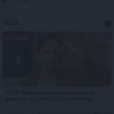
PĒRLE
PERSONĪBAS
FOTO: Maksims Busels aizkustinoši
pateicas viņa dzīvē īpašam vīrietim