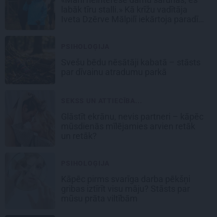
labāk tīru stalli.» Kā krīžu vadītāja
Iveta Dzērve Mālpilī iekārtoja paradīzi
zirgiem
PSIHOLOĢIJA
Svešu bēdu nēsātāji kabatā – stāsts
par dīvainu atradumu parkā
SEKSS UN ATTIECĪBA...
Glāstīt ekrānu, nevis partneri – kāpēc
mūsdienās mīlējamies arvien retāk
un retāk?
PSIHOLOĢIJA
Kāpēc pirms svarīga darba pēkšņi
gribas iztīrīt visu māju? Stāsts par
mūsu prāta viltībām