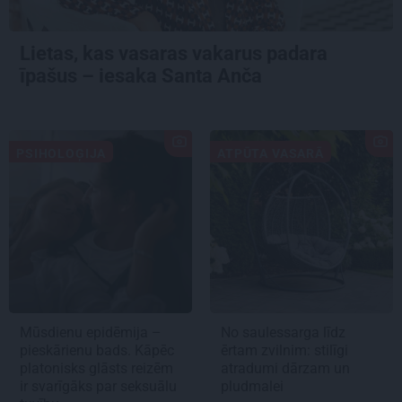
Lietas, kas vasaras vakarus padara
īpašus – iesaka Santa Anča
PSIHOLOĢIJA
ATPŪTA VASARĀ
Mūsdienu epidēmija –
No saulessarga līdz
pieskārienu bads. Kāpēc
ērtam zvilnim: stilīgi
platonisks glāsts reizēm
atradumi dārzam un
ir svarīgāks par seksuālu
pludmalei