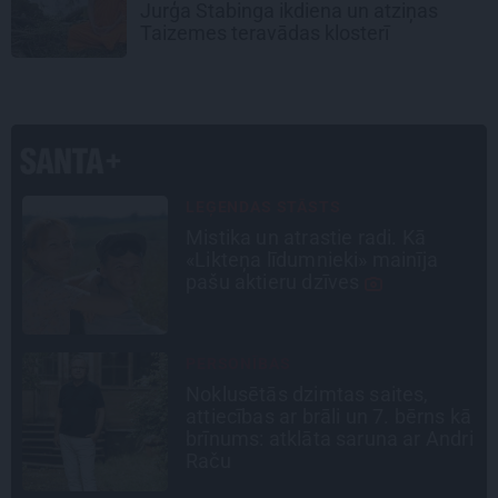
Jurģa Stabinga ikdiena un atziņas
Taizemes teravādas klosterī
INTERVIJA
Grūtāk par atkailināšanos ir
pieņemt sevi. Aktrise Katrīna
Kreile par depresiju, mobingu un
ceļu līdz lielajām lomām
CEĻOJUMA PLĀNS
Draudzeņu ceļojums bez
ā
drāmām: noderīgi padomi
i
plānošanai un 16 galamērķu
idejas