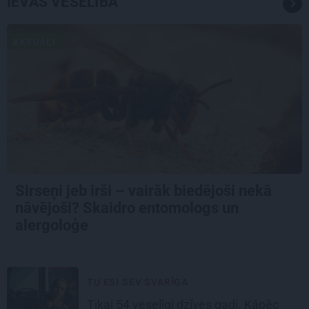
IEVAS VESELĪBA
AKTUĀLI
Sirseņi jeb irši – vairāk biedējoši nekā
nāvējoši? Skaidro entomologs un
alergoloģe
TU ESI SEV SVARĪGA
Tikai 54 veselīgi dzīves gadi. Kāpēc