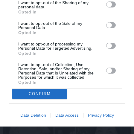
I want to opt-out of the Sharing of my
personal data.
Opted In
I want to opt-out of the Sale of my
Personal Data.
Opted In
I want to opt-out of processing my
Personal Data for Targeted Advertising.
Edvards Strazdiņš atklāti
«It kā pēkšņi es būtu
Opted In
pasaka, ko domā par
kļuvusi gaisīgāka,
Bumbieri. Neparasta
jaunāka, vieglāka…»
I want to opt-out of Collection, Use,
Retention, Sale, and/or Sharing of my
saruna ar šlāgermūzikas
Ērikas Eglijas-Grāveles
Personal Data that Is Unrelated with the
princi
mazais sievišķīgais
Purposes for which it was collected.
noslēpums
Opted In
CONFIRM
ATTIECĪBAS
Data Deletion
Data Access
Privacy Policy