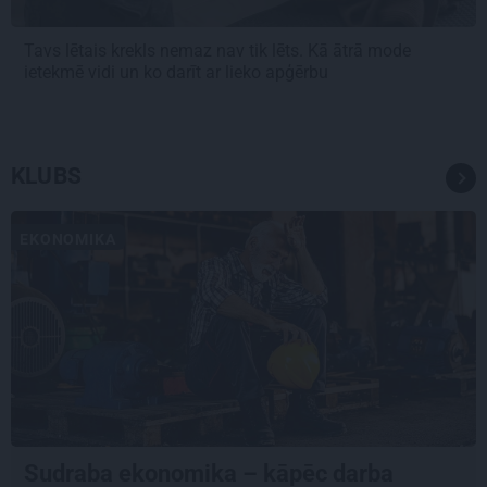
Tavs lētais krekls nemaz nav tik lēts. Kā ātrā mode
ietekmē vidi un ko darīt ar lieko apģērbu
KLUBS
EKONOMIKA
Sudraba ekonomika – kāpēc darba