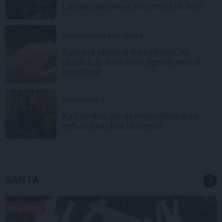
Latvijas sievietes sevi
iztērē
tik ātri?
AUTOIMŪNĀS SLIMĪBA...
Sarkanā plakanā mezgliņēde: kā
rīkoties, ja ārstēšana ilgstoši nedod
rezultātu?
NOSKAIDRO
Kad atvilnis jeb gastroezofageālais
reflukss var kļūt bīstams?
SANTA
KULTŪRA