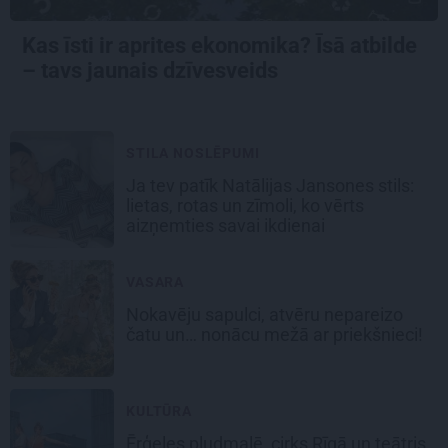
Kas īsti ir aprites ekonomika? Īsā atbilde
– tavs jaunais dzīvesveids
STILA NOSLĒPUMI
Ja tev patīk Natālijas Jansones stils:
lietas, rotas un zīmoli, ko vērts
aizņemties savai ikdienai
VASARA
Nokavēju sapulci, atvēru nepareizo
čatu un… nonācu mežā ar priekšnieci!
KULTŪRA
Ērģeles pludmalē, cirks Rīgā un teātris