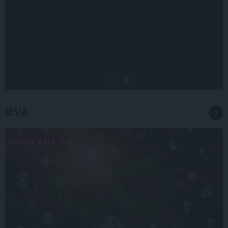
INTERVIJA
Tumši samtaina balss un
tērauda mugurkauls. Raimonda
Paula jaunā mūza – Gerda
Timrota
IEVA
DOMĀT ZAĻI