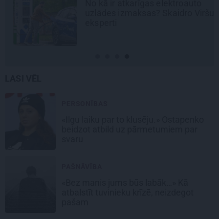
No kā ir atkarīgas elektroauto
uzlādes izmaksas? Skaidro Viršu
eksperti
LASI VĒL
PERSONĪBAS
«Ilgu laiku par to klusēju.» Ostapenko
beidzot atbild uz pārmetumiem par
svaru
PAŠNĀVĪBA
«Bez manis jums būs labāk…» Kā
atbalstīt tuvinieku krīzē, neizdegot
pašam