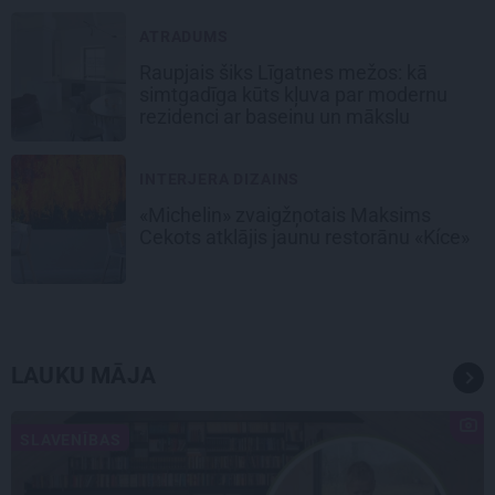
ATRADUMS
Raupjais šiks Līgatnes mežos: kā
simtgadīga kūts kļuva par modernu
rezidenci ar baseinu un mākslu
INTERJERA DIZAINS
«Michelin» zvaigžņotais Maksims
Cekots atklājis jaunu restorānu «Kíce»
LAUKU MĀJA
SLAVENĪBAS