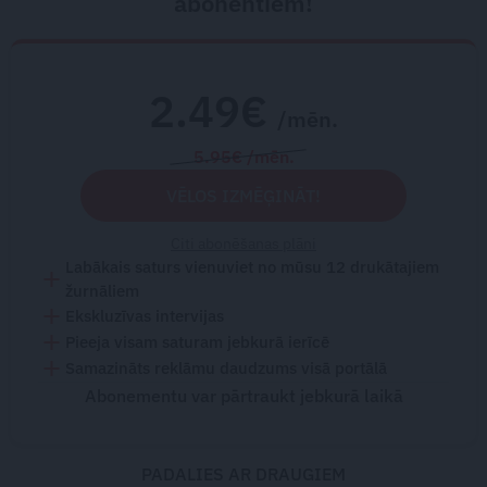
abonentiem!
2.49€
/mēn.
5.95€ /mēn.
VĒLOS IZMĒĢINĀT!
Citi abonēšanas plāni
Labākais saturs vienuviet no mūsu 12 drukātajiem
žurnāliem
Ekskluzīvas intervijas
Pieeja visam saturam jebkurā ierīcē
Samazināts reklāmu daudzums visā portālā
Abonementu var pārtraukt jebkurā laikā
PADALIES AR DRAUGIEM