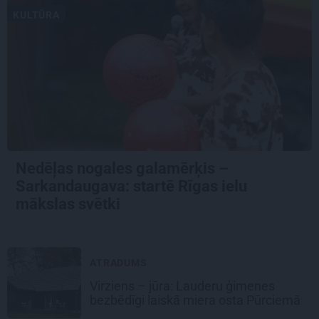
KULTŪRA
Nedēļas nogales galamērķis –
Sarkandaugava: startē Rīgas ielu
mākslas svētki
ATRADUMS
Virziens – jūra: Lauderu ģimenes
bezbēdīgi laiskā miera osta Pūrciemā