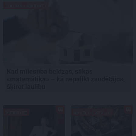
LIKUMA LABIRINTI
Kad mīlestība beidzas, sākas
«matemātika» – kā nepalikt zaudētājos,
šķirot laulību
PIEREDZE
APCEĻO LATVIJU