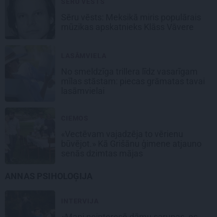
SĒRU VĒSTS
Sēru vēsts: Meksikā miris populārais
mūzikas apskatnieks Klāss Vāvere
LASĀMVIELA
No smeldzīga trillera līdz vasarīgam
mīlas stāstam: piecas grāmatas tavai
lasāmvielai
CIEMOS
«Vectēvam vajadzēja to vērienu
būvējot.» Kā Grišānu ģimene atjauno
senās dzimtas mājas
ANNAS PSIHOLOĢIJA
INTERVIJA
«Mani neinteresē dāmu sarunas, es