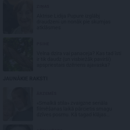
ZIŅAS
Aktrise Lidija Pupure izglābj
draudzeni un nonāk pie skumjas
atklāsmes
PSIHE
Velna dzira vai panaceja? Kas tad īsti
ir tik daudz (un visbiežāk pavirši)
apspriestais dzēriens ajavaska?
JAUNĀKIE RAKSTI
ĀRZEMĒS
«Smalkā stila» zvaigzne seriāla
filmēšanas laikā pārcietis smagu
dzīves posmu. Kā tagad klājas
Emetam?