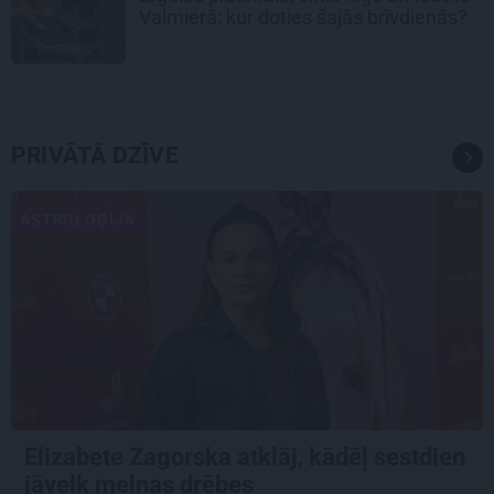
Valmierā: kur doties šajās brīvdienās?
PRIVĀTĀ DZĪVE
ASTROLOĢIJA
Elizabete Zagorska atklāj, kādēļ sestdien
jāvelk melnas drēbes