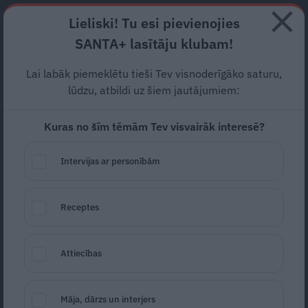
Abonē
Lieliski! Tu esi pievienojies
SANTA+ lasītāju klubam!
RECEPTES
NODERĪGI
JAUNĀKAIS
POPULĀRĀKAIS
Lai labāk piemeklētu tieši Tev visnoderīgāko saturu,
Kāpēc pēc 40 gadu
lūdzu, atbildi uz šiem jautājumiem:
kopdzīves
šķiras Zuzāni?
Kuras no šīm tēmām Tev visvairāk interesē?
ATTIECĪBAS
25.05.2021
Intervijas ar personībām
Evija Kalnbērza
Edgars Orlovs
evija.kalnberza@santa.lv
edgars.orlovs@santa.lv
Marta Kalniņa-Avotiņa
Receptes
portals@santa.lv
Attiecības
Māja, dārzs un interjers