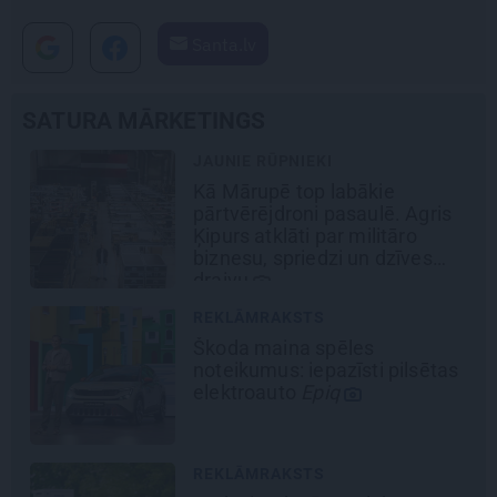
Santa.lv
SATURA MĀRKETINGS
JAUNIE RŪPNIEKI
Kā Mārupē top labākie
pārtvērējdroni pasaulē. Agris
Ķipurs atklāti par militāro
biznesu, spriedzi un dzīves
draivu
REKLĀMRAKSTS
Škoda maina spēles
noteikumus: iepazīsti pilsētas
elektroauto
Epiq
REKLĀMRAKSTS