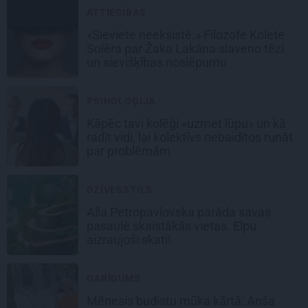
ATTIECĪBAS
«Sieviete neeksistē.» Filozofe Kolete
Solēra par Žaka Lakāna slaveno tēzi
un sievišķības noslēpumu
PSIHOLOĢIJA
Kāpēc tavi kolēģi «uzmet lūpu» un kā
radīt vidi, lai kolektīvs nebaidītos runāt
par problēmām
DZĪVESSTILS
Alla Petropavlovska parāda savas
pasaulē skaistākās vietas. Elpu
aizraujoši skati!
GARĪGUMS
Mēnesis budistu mūka kārtā: Anša