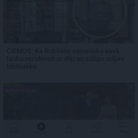
CIEMOS: Kā Rukšāne saimnieko savā
lauku rezidencē ar dīķi un stilīgo mājas
bibliotēku
DZĪVESSTILS
GALVENĀ
KLAUSIES
IENĀC
PADALĪTIES
VAIRĀK