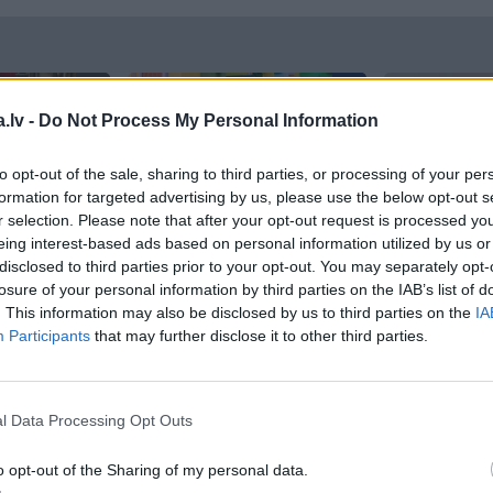
.lv -
Do Not Process My Personal Information
to opt-out of the sale, sharing to third parties, or processing of your per
formation for targeted advertising by us, please use the below opt-out s
r selection. Please note that after your opt-out request is processed y
TS
REKLĀMRAKSTS
DEKO DISK
eing interest-based ads based on personal information utilized by us or
a spēles
Matu otrais cēliens
Cik maksā
disclosed to third parties prior to your opt-out. You may separately opt-
iepazīsti
– kāpēc?
losure of your personal information by third parties on the IAB’s list of
ktroauto
. This information may also be disclosed by us to third parties on the
IA
Participants
that may further disclose it to other third parties.
l Data Processing Opt Outs
o opt-out of the Sharing of my personal data.