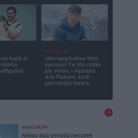
JA
TAVS ĀRSTS
DZĪVE
g kalnos tēlot
«Manā kabinetā bijusi
Stāst
 Tie ātri noliks
teju visa Liepāja.» Ārste
scenā
as.» Alpīnists
Ingrīda Gardovska par
zēns 
kans, kurš
vairāk nekā 50 gadiem
kļuva
jis biedra
medicīnā
super
HOROSKOPI
Nekas šajā periodā nenotiek