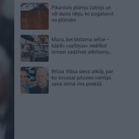
Pikantais
plūmju čatnijs
un
vēl ducis ideju, ko pagatavot
no plūmēm
Maza, bet bīstama ierīce –
kāpēc «saltiņus» nedrīkst
izmest sadzīves atkritumu
konteinerā?
Brūsa Vilisa sieva atklāj, par
ko šovasar jutusies vainīga
sava slimā vīra priekšā