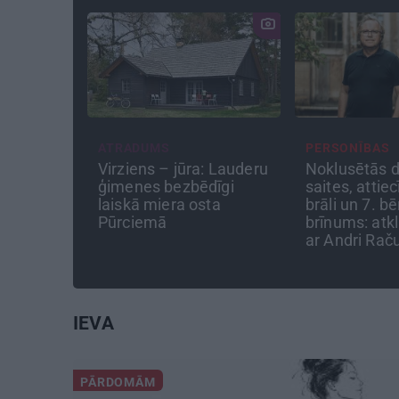
PERSONĪBAS
CEĻOJUMA
ūra: Lauderu
Noklusētās dzimtas
Draudzeņu
bēdīgi
saites, attiecības ar
bez drāmā
 osta
brāli un 7. bērns kā
padomi pl
brīnums: atklāta saruna
16 galamē
ar Andri Raču
IEVA
PĀRDOMĀM