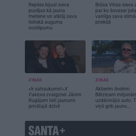
Repšes bijusī sieva
Brūsa Vilisa sieva a
pucējas kā jauna
par ko šovasar jut
meitene un atklāj sava
vainīga sava slimā
lieliskā auguma
priekšā
noslēpumu
ZIŅAS
ZIŅAS
«Ir satraukums!»
X
Aktierim Andrim
Faktora
zvaigznei Jānim
Bērziņam miljonār
Rugājam lieli jaunumi
uzdāvinājis auto. 
privātajā dzīvē
viņš grib jaunu…