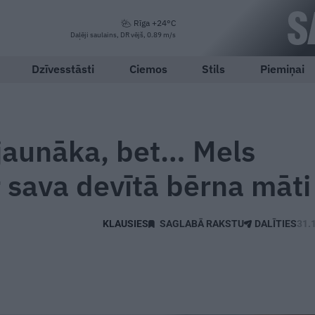
Rīga +24°C
Daļēji saulains, DR vējš, 0.89 m/s
Dzīvesstāsti
Ciemos
Stils
Piemiņai
 jaunāka, bet… Mels
r sava devītā bērna māti
SAGLABĀ RAKSTU
DALĪTIES
31.