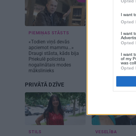
Opted 
I want t
Opted 
PIEMIŅAS STĀSTS
DZĪVESSTĀSTS
I want 
Advertis
«Todien viņš devās
«No dēla līdzjūtība
Opted 
apciemot mammu…»
vārdus nesagaidīj
Draugi stāsta, kāds bija
Aktiera Paula Butk
I want t
of my P
Priekulē policista
meitas Alēnas stā
was col
nogalinātais modes
Opted 
mākslinieks
PRIVĀTĀ DZĪVE
STILS
VESELĪBA