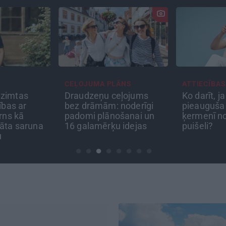
 PLĀNS
ATTIECĪBAS
INTERVI
 ceļojums
Ko darīt, ja esi kopā ar
«Nevaja
m: noderīgi
pieauguša vīrieša
varoņus!
ānošanai un
ķermenī noslēpušos
pie viet
rķu idejas
puišeli?
Atis Pla
pieredzē
bojāeju