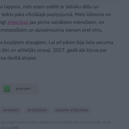
es lappusi, mēs esam svētīti ar lielisku dēlu un
 teikts pāra oficiālajā paziņojumā. Mels Gibsons un
eigt
attiecības
jau pirms vairākiem mēnešiem, un
domstarpībām un aizvainojuma vienam pret otru.
s kopējiem draugiem. Lai arī pārim bija liela vecuma
ātri un attīstījās strauji. 2017. gadā abi kļuva par
na devītā atvase.
WHATSAPP
AKTIERIS
ATTIECĪBAS
VECUMA ATŠĶIRĪBA
 aizsargāts autortiesību objekts Autortiesību likuma izpratnē, un tā
rāk lasi
šeit