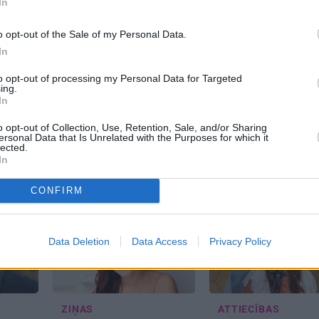
In
o opt-out of the Sale of my Personal Data.
In
PERSONĪBAS
KĀZAS
to opt-out of processing my Personal Data for Targeted
ing.
s
Džilindžera mīļoto Lindu
Nopludināts futbola
In
u…»
Kalniņu piemeklējušas
zvaigznes Ronaldu 
ēviča
savādas sajūtas. Viņa
viesu saraksts. Daži
o opt-out of Collection, Use, Retention, Sale, and/or Sharing
ersonal Data that Is Unrelated with the Purposes for which it
sts
atklāj iemeslu
vārdi pārsteidz
lected.
In
CONFIRM
Data Deletion
Data Access
Privacy Policy
ZIŅAS
ATTIECĪBAS