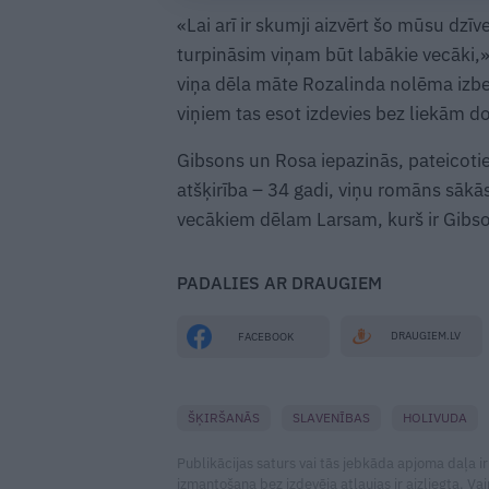
«Lai arī ir skumji aizvērt šo mūsu dzīv
turpināsim viņam būt labākie vecāki,»
viņa dēla māte Rozalinda nolēma izb
viņiem tas esot izdevies bez liekām 
Gibsons un Rosa iepazinās, pateicotie
atšķirība – 34 gadi, viņu romāns sākās 
vecākiem dēlam Larsam, kurš ir Gibso
PADALIES AR DRAUGIEM
DRAUGIEM.LV
FACEBOOK
ŠĶIRŠANĀS
SLAVENĪBAS
HOLIVUDA
Publikācijas saturs vai tās jebkāda apjoma daļa ir
izmantošana bez izdevēja atļaujas ir aizliegta. Vai