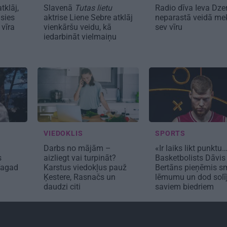
tklāj,
Slavenā
Tutas lietu
Radio dīva Ieva Dze
usies
aktrise Liene Sebre atklāj
neparastā veidā me
 vīra
vienkāršu veidu, kā
sev vīru
iedarbināt vielmaiņu
VIEDOKLIS
SPORTS
Darbs no mājām –
«Ir laiks likt punktu
s
aizliegt vai turpināt?
Basketbolists Dāvis
Tagad
Karstus viedokļus pauž
Bertāns pieņēmis 
Ķestere, Rasnačs un
lēmumu un dod sol
daudzi citi
saviem biedriem