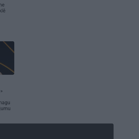
ne
klē
…»
smagu
ījumu