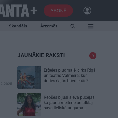
ABONĒ
Skandāls
Ārzemēs
JAUNĀKIE RAKSTI
Ērģeles pludmalē, cirks Rīgā
un teātris Valmierā: kur
doties šajās brīvdienās?
12.2025
Repšes bijusī sieva pucējas
kā jauna meitene un atklāj
sava lieliskā auguma
noslēpumu