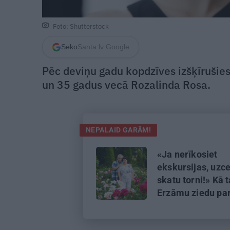
Foto: Shutterstock
Seko
Santa.lv Google
Pēc deviņu gadu kopdzīves izšķīrušies
un 35 gadus vecā Rozalinda Rosa.
NEPALAID GARĀM!
«Ja nerīkosiet
ekskursijas, uzc
skatu torni!» Kā 
Erzāmu ziedu pa
Aizkraukles pus