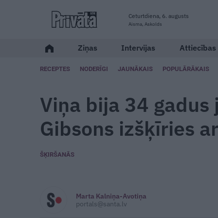
Ceturtdiena, 6. augusts
Aisma, Askolds
Ziņas
Intervijas
Attiecības
RECEPTES
NODERĪGI
JAUNĀKAIS
POPULĀRĀKAIS
Viņa bija 34 gadus
Gibsons izšķīries a
ŠĶIRŠANĀS
Marta Kalniņa-Avotiņa
portals@santa.lv