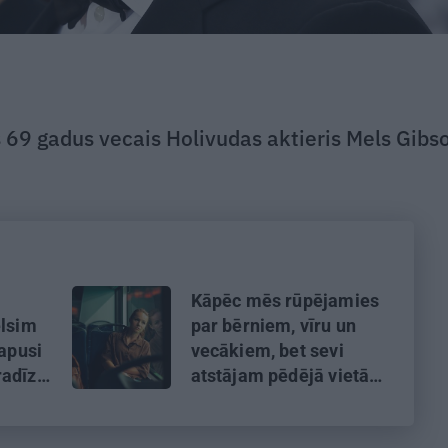
 69 gadus vecais Holivudas aktieris Mels Gibs
Kāpēc mēs rūpējamies
elsim
par bērniem, vīru un
tapusi
vecākiem, bet sevi
radīze
atstājam pēdējā vietā?
ē
Skaidro psiholoģe
Marija Ābeltiņa