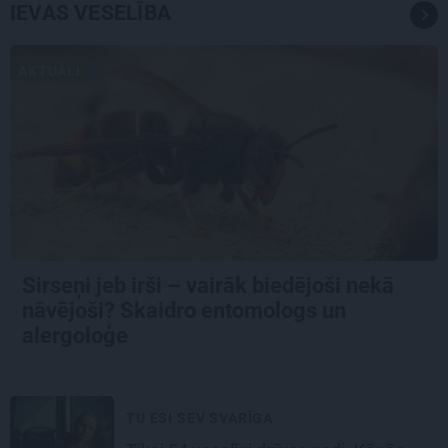
IEVAS VESELĪBA
AKTUĀLI
Sirseņi jeb irši – vairāk biedējoši nekā
nāvējoši? Skaidro entomologs un
alergoloģe
TU ESI SEV SVARĪGA