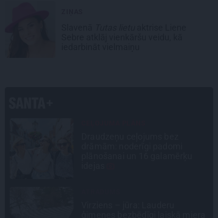
ZIŅAS
Slavenā
Tutas lietu
aktrise Liene
Sebre atklāj vienkāršu veidu, kā
iedarbināt vielmaiņu
DZĪVESSTĀSTS
Stāsts, kas pārspēj kino
scenārijus: Kā Liepājas zēns
Volfs Ruvinskis kļuva par
Meksikas superzvaigzni
TAVS ĀRSTS
«Manā kabinetā bijusi teju visa
a
Liepāja.» Ārste Ingrīda