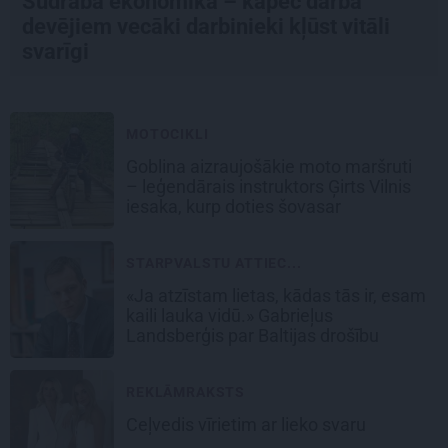
Sudraba ekonomika – kāpēc darba
devējiem vecāki darbinieki kļūst vitāli
svarīgi
MOTOCIKLI
Goblina aizraujošākie moto maršruti
– leģendārais instruktors Ģirts Vilnis
iesaka, kurp doties šovasar
STARPVALSTU ATTIEC...
«Ja atzīstam lietas, kādas tās ir, esam
kaili lauka vidū.» Gabrieļus
Landsberģis par Baltijas drošību
REKLĀMRAKSTS
Ceļvedis vīrietim ar lieko svaru