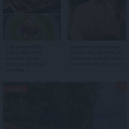
Latvijas gardākās
Sausums, apsārtums un
pieturvietas – kur
kaprīza āda? Pazīmes, ka
palutināt garšas
nemanāmi sabojāts ādas
kārpiņas, apceļojot
galvenais aizsargvairogs
novadus
NODERĪGI