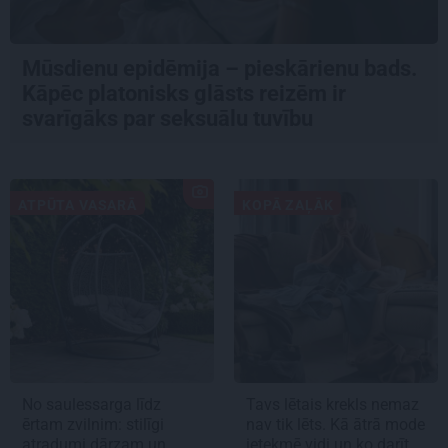
Mūsdienu epidēmija – pieskārienu bads.
Kāpēc platonisks glāsts reizēm ir
svarīgāks par seksuālu tuvību
ATPŪTA VASARĀ
KOPĀ ZAĻĀK
No saulessarga līdz
Tavs lētais krekls nemaz
ērtam zvilnim: stilīgi
nav tik lēts. Kā ātrā mode
atradumi dārzam un
ietekmē vidi un ko darīt