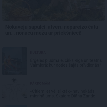
Nokavēju sapulci, atvēru nepareizo čatu
un… nonācu mežā ar priekšnieci!
KULTŪRA
Ērģeles pludmalē, cirks Rīgā un teātris
Valmierā: kur doties šajās brīvdienās?
PĀRDOMĀM
«Citiem iet vēl sliktāk» nav nekāds
mierinājums. Skaidro Diāna Zande