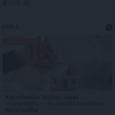
PĒRLE
LIKUMA LABIRINTI
Kad mīlestība beidzas, sākas
«matemātika» – kā nepalikt zaudētājos,
šķirot laulību