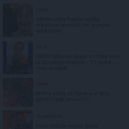
ZIŅAS
Aktrise Lidija Pupure izglābj
draudzeni un nonāk pie skumjas
atklāsmes
DEJA
VIDEO: Mīlgrāve ļaujas erotiskai dejai
ar Eirovīzijas zvaigzni – 35 gadus
vecu skaistuli
ZIŅAS
Millers atklāj, kā Taivānā ar dēlu
pārdzīvojuši zemestrīci
SLAVENĪBAS
Inese Vaikule saņem īpašu