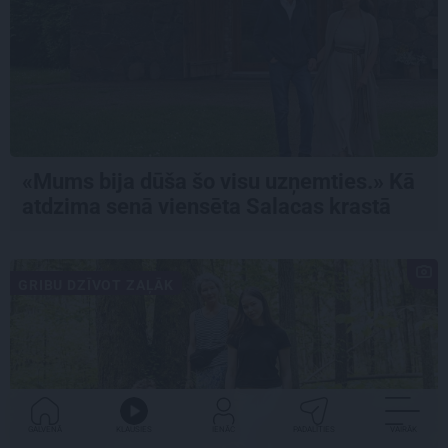
«Mums bija dūša šo visu uzņemties.» Kā
atdzima senā viensēta Salacas krastā
GRIBU DZĪVOT ZAĻĀK
GALVENĀ
KLAUSIES
IENĀC
PADALĪTIES
VAIRĀK