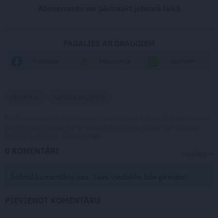
Abonementu var pārtraukt jebkurā laikā
PADALIES AR DRAUGIEM
FACEBOOK
DRAUGIEM.LV
WHATSAPP
INTERVIJA
SANDRA KALNIETE
Publikācijas saturs vai tās jebkāda apjoma daļa ir aizsargāts autortiesību
objekts Autortiesību likuma izpratnē, un tā izmantošana bez izdevēja
atļaujas ir aizliegta. Vairāk lasi
šeit
0 KOMENTĀRI
JAUNĀKIE
Šobrīd komentāru nav. Tavs viedoklis būs pirmais!
PIEVIENOT KOMENTĀRU