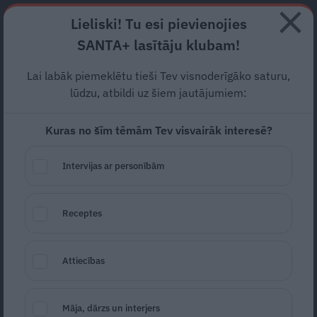
Abonē
Lieliski! Tu esi pievienojies
SANTA+ lasītāju klubam!
RECEPTES
NODERĪGI
JAUNĀKAIS
POPULĀRĀKAIS
Lai labāk piemeklētu tieši Tev visnoderīgāko saturu,
Sandra Kalniete:
Kas notika
lūdzu, atbildi uz šiem jautājumiem:
manā sievietes sirdī,
Kuras no šīm tēmām Tev visvairāk interesē?
nezināja neviens
Intervijas ar personībām
INTERVIJA
09.10.2018
Receptes
Anna Peipiņa
anna.peipina@santa.lv
Attiecības
Māja, dārzs un interjers