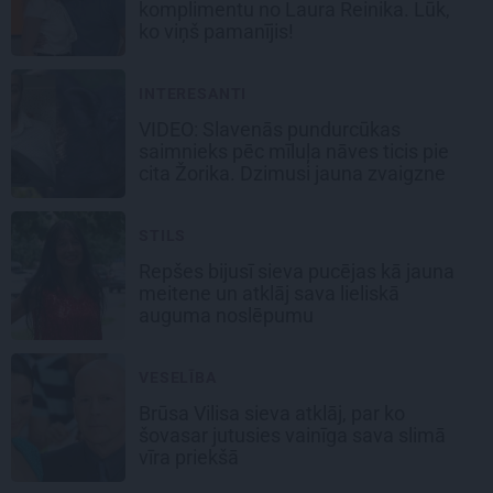
komplimentu no Laura Reinika. Lūk,
ko viņš pamanījis!
INTERESANTI
VIDEO: Slavenās pundurcūkas
saimnieks pēc mīluļa nāves ticis pie
cita Žorika. Dzimusi jauna zvaigzne
STILS
Repšes bijusī sieva pucējas kā jauna
meitene un atklāj sava lieliskā
auguma noslēpumu
VESELĪBA
Brūsa Vilisa sieva atklāj, par ko
šovasar jutusies vainīga sava slimā
vīra priekšā