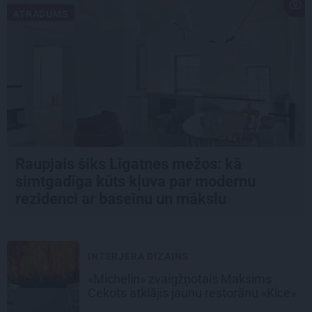
ATRADUMS
Raupjais šiks Līgatnes mežos: kā
simtgadīga kūts kļuva par modernu
rezidenci ar baseinu un mākslu
INTERJERA DIZAINS
«Michelin» zvaigžņotais Maksims
Cekots atklājis jaunu restorānu «Kíce»