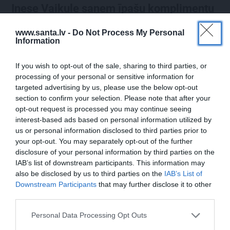
Inese Vaikule saņem īpašu komplimentu
no Laura Reinika. Lūk, ko viņš pamanījis!
www.santa.lv -
Do Not Process My Personal
Information
INTERESANTI
If you wish to opt-out of the sale, sharing to third parties, or
processing of your personal or sensitive information for
targeted advertising by us, please use the below opt-out
section to confirm your selection. Please note that after your
opt-out request is processed you may continue seeing
interest-based ads based on personal information utilized by
us or personal information disclosed to third parties prior to
your opt-out. You may separately opt-out of the further
disclosure of your personal information by third parties on the
IAB’s list of downstream participants. This information may
VIDEO: Slavenās pundurcūkas saimnieks
also be disclosed by us to third parties on the
IAB’s List of
pēc mīluļa nāves ticis pie cita Žorika.
Downstream Participants
that may further disclose it to other
third parties.
Dzimusi jauna zvaigzne
Personal Data Processing Opt Outs