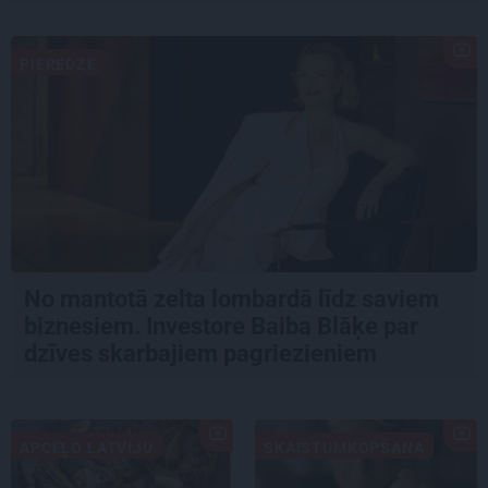
PIEREDZE
No mantotā zelta lombardā līdz saviem
biznesiem. Investore Baiba Blāķe par
dzīves skarbajiem pagriezieniem
APCEĻO LATVIJU
SKAISTUMKOPŠANA