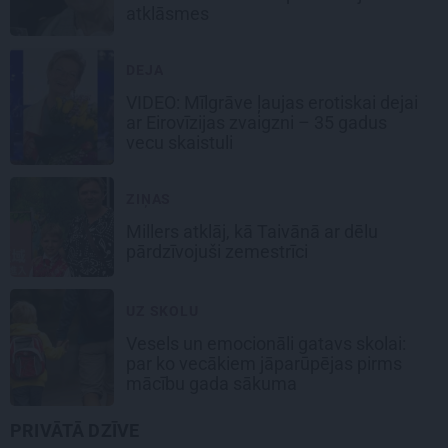
atklāsmes
DEJA
VIDEO: Mīlgrāve ļaujas erotiskai dejai
ar Eirovīzijas zvaigzni – 35 gadus
vecu skaistuli
ZIŅAS
Millers atklāj, kā Taivānā ar dēlu
pārdzīvojuši zemestrīci
UZ SKOLU
Vesels un emocionāli gatavs skolai:
par ko vecākiem jāparūpējas pirms
mācību gada sākuma
PRIVĀTĀ DZĪVE