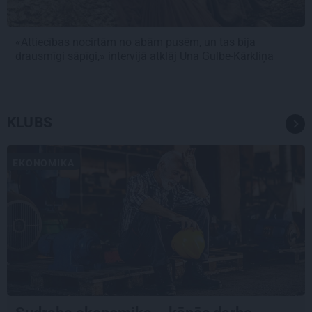
«Attiecības nocirtām no abām pusēm, un tas bija
drausmīgi sāpīgi,» intervijā atklāj Una Gulbe-Kārkliņa
KLUBS
EKONOMIKA