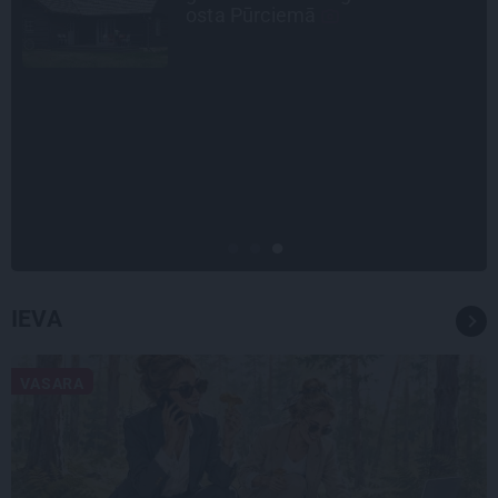
Gardovska par vairāk nekā 50
gadiem medicīnā
STIPRAIS STĀSTS
«Bērnus ar tik augstu cukura
līmeni mēdz ievest jau komā.»
Madara un Gatis par dzīvi ar dēla
diabētu
IEVA
VASARA