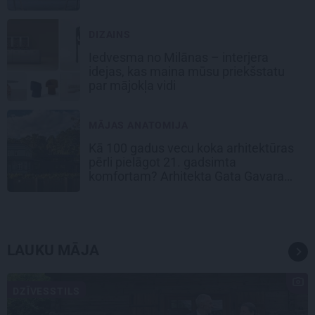
DIZAINS
Iedvesma no Milānas – interjera
idejas, kas maina mūsu priekšstatu
par mājokļa vidi
MĀJAS ANATOMIJA
Kā 100 gadus vecu koka arhitektūras
pērli pielāgot 21. gadsimta
komfortam? Arhitekta Gata Gavara
pieredze
LAUKU MĀJA
DZĪVESSTILS