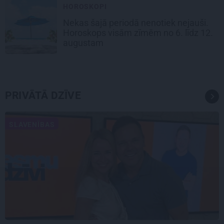
HOROSKOPI
Nekas šajā periodā nenotiek nejauši.
Horoskops visām zīmēm no 6. līdz 12.
augustam
PRIVĀTĀ DZĪVE
SLAVENĪBAS