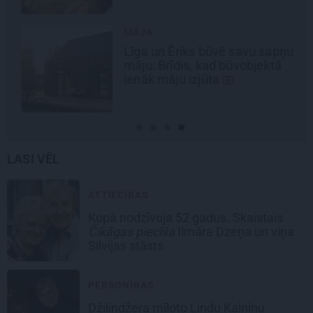
MĀJA
Līga un Ēriks būvē savu sapņu
māju: Brīdis, kad būvobjektā
ienāk māju izjūta
LASI VĒL
ATTIECĪBAS
Kopā nodzīvoja 52 gadus. Skaistais
Čikāgas piecīša
Ilmāra Dzeņa un viņa
Silvijas stāsts
PERSONĪBAS
Džilindžera mīļoto Lindu Kalniņu