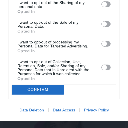
I want to opt-out of the Sharing of my
personal data.
STILS
VESELĪBA
Opted In
I want to opt-out of the Sale of my
Personal Data.
Opted In
I want to opt-out of processing my
Personal Data for Targeted Advertising.
Opted In
I want to opt-out of Collection, Use,
Repšes bijusī sieva
Brūsa Vilisa sieva atklāj,
Retention, Sale, and/or Sharing of my
pucējas kā jauna meitene
par ko šovasar jutusies
Personal Data that Is Unrelated with the
Purposes for which it was collected.
un atklāj sava lieliskā
vainīga sava slimā vīra
Opted In
auguma noslēpumu
priekšā
CONFIRM
ZIŅAS
Data Deletion
Data Access
Privacy Policy