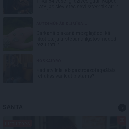
Tikai 54 veselīgi dzīves gadi. Kāpēc
Latvijas sievietes sevi
iztērē
tik ātri?
AUTOIMŪNĀS SLIMĪBA...
Sarkanā plakanā mezgliņēde: kā
rīkoties, ja ārstēšana ilgstoši nedod
rezultātu?
NOSKAIDRO
Kad atvilnis jeb gastroezofageālais
reflukss var kļūt bīstams?
SANTA
LIETU TOPS