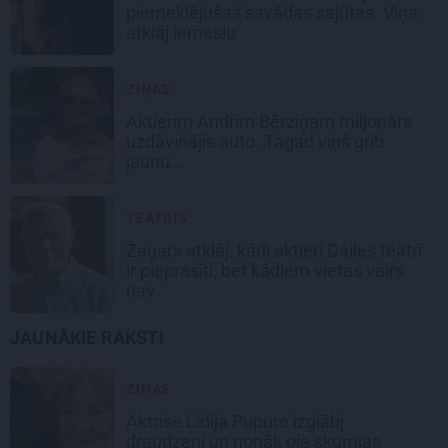
piemeklējušas savādas sajūtas. Viņa
atklāj iemeslu
ZIŅAS
Aktierim Andrim Bērziņam miljonārs
uzdāvinājis auto. Tagad viņš grib
jaunu…
TEĀTRIS
Žagars atklāj, kādi aktieri Dailes teātrī
ir pieprasīti, bet kādiem vietas vairs
nav
JAUNĀKIE RAKSTI
ZIŅAS
Aktrise Lidija Pupure izglābj
draudzeni un nonāk pie skumjas