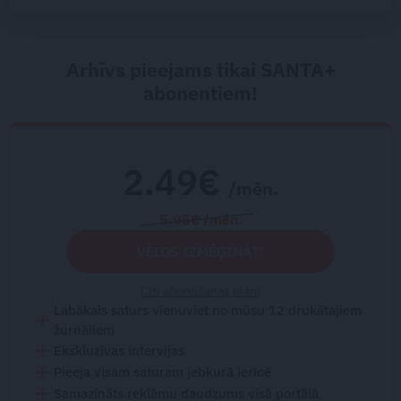
Arhīvs pieejams tikai SANTA+
abonentiem!
2.49€
/mēn.
5.95€ /mēn.
VĒLOS IZMĒĢINĀT!
Citi abonēšanas plāni
Labākais saturs vienuviet no mūsu 12 drukātajiem
žurnāliem
Ekskluzīvas intervijas
Pieeja visam saturam jebkurā ierīcē
Samazināts reklāmu daudzums visā portālā