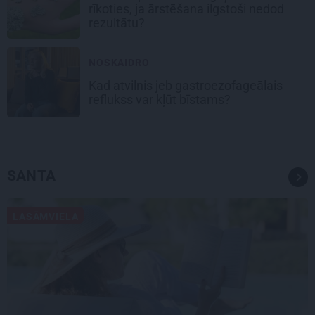
rīkoties, ja ārstēšana ilgstoši nedod
rezultātu?
NOSKAIDRO
Kad atvilnis jeb gastroezofageālais
reflukss var kļūt bīstams?
SANTA
LASĀMVIELA