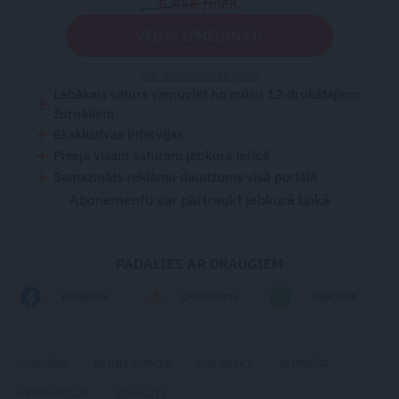
5.95€ /mēn.
VĒLOS IZMĒĢINĀT!
Citi abonēšanas plāni
Labākais saturs vienuviet no mūsu 12 drukātajiem
žurnāliem
Ekskluzīvas intervijas
Pieeja visam saturam jebkurā ierīcē
Samazināts reklāmu daudzums visā portālā
Abonementu var pārtraukt jebkurā laikā
PADALIES AR DRAUGIEM
FACEBOOK
DRAUGIEM.LV
WHATSAPP
VESELĪBA
REINIS RUNCIS
DZEJNIEKS
SLIMNĪCA
REANIMĀCIJA
ATBALSTS