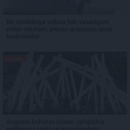
No smeldzīga trillera līdz vasarīgam
mīlas stāstam: piecas grāmatas tavai
lasāmvielai
KULTŪRA
Augusta kultūras izlase: spilgtākie
notikumi Latvijā un kaimiņvalstīs