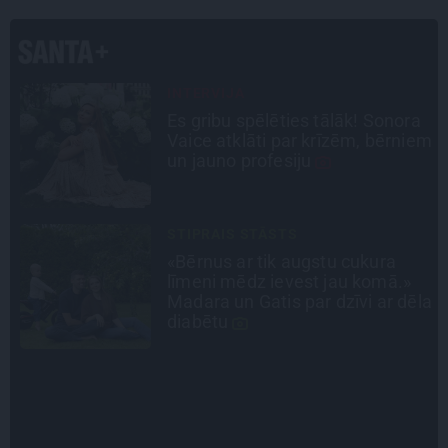
CIEMOS
a
«Vectēvam vajadzēja to vērienu
em
būvējot.» Kā Grišānu ģimene
atjauno senās dzimtas mājas
INTERVIJA
Tumši samtaina balss un
tērauda mugurkauls. Raimonda
la
Paula jaunā mūza – Gerda
Timrota
INTERVIJA
Grūtāk par atkailināšanos ir
pieņemt sevi. Aktrise Katrīna
Kreile par depresiju, mobingu un