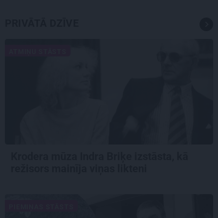
PRIVĀTĀ DZĪVE
ATMIŅU STĀSTS
Krodera mūza Indra Briķe izstāsta, kā
režisors mainīja viņas likteni
PIEMIŅAS STĀSTS