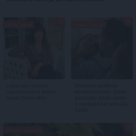
LIETU TOPS
PSIHOLOĢIJA
Lietas, kas vasaras
Mūsdienu epidēmija –
vakarus padara īpašus –
pieskārienu bads. Kāpēc
iesaka Santa Anča
platonisks glāsts reizēm
ir svarīgāks par seksuālu
tuvību
ATPŪTA VASARĀ