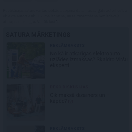
Publikācijas saturs vai tās jebkāda apjoma daļa ir aizsargāts autortiesību
objekts Autortiesību likuma izpratnē, un tā izmantošana bez izdevēja
atļaujas ir aizliegta. Vairāk lasi
šeit
SATURA MĀRKETINGS
REKLĀMRAKSTS
No kā ir atkarīgas elektroauto
uzlādes izmaksas? Skaidro Viršu
eksperti
DEKO DISKUSIJAS
Cik maksā dizainers un –
kāpēc?
REKLĀMRAKSTS