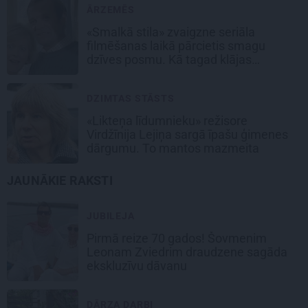
ĀRZEMĒS
«Smalkā stila» zvaigzne seriāla
filmēšanas laikā pārcietis smagu
dzīves posmu. Kā tagad klājas
Emetam?
DZIMTAS STĀSTS
«Likteņa līdumnieku» režisore
Virdžīnija Lejiņa sargā īpašu ģimenes
dārgumu. To mantos mazmeita
JAUNĀKIE RAKSTI
JUBILEJA
Pirmā reize 70 gados! Šovmenim
Leonam Zviedrim draudzene sagāda
ekskluzīvu dāvanu
DĀRZA DARBI