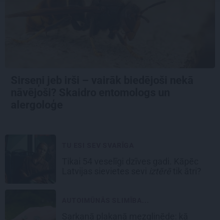
Sirseņi jeb irši – vairāk biedējoši nekā
nāvējoši? Skaidro entomologs un
alergoloģe
TU ESI SEV SVARĪGA
Tikai 54 veselīgi dzīves gadi. Kāpēc
Latvijas sievietes sevi
iztērē
tik ātri?
AUTOIMŪNĀS SLIMĪBA...
Sarkanā plakanā mezgliņēde: kā