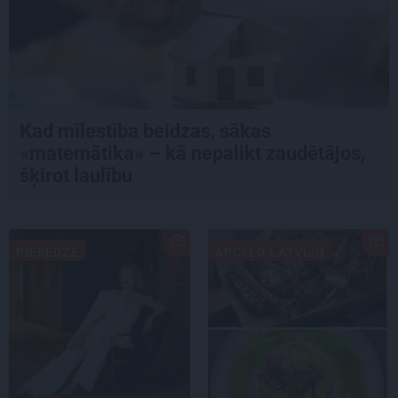
Kad mīlestība beidzas, sākas
«matemātika» – kā nepalikt zaudētājos,
šķirot laulību
PIEREDZE
APCEĻO LATVIJU