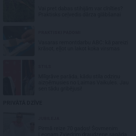
Vai pret dabas stihijām var cīnīties?
Praktisks ceļvedis dārza glābšanai
PRAKTISKI PADOMI
Vasaras remontdarbu ABC: kā pareizi
krāsot, eļļot un lakot koka virsmas
STILS
Mīlgrāve parāda, kādu stila odziņu
aizņēmusies no Laimas Vaikules. Jau
sen tādu gribējusi!
PRIVĀTĀ DZĪVE
JUBILEJA
Pirmā reize 70 gados! Šovmenim
Leonam Zviedrim draudzene sagāda