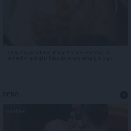
Sausums, apsārtums un kaprīza āda? Pazīmes, ka
nemanāmi sabojāts ādas galvenais aizsargvairogs
DEKO
KULTŪRA