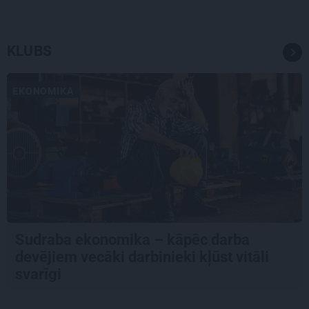
KLUBS
EKONOMIKA
Sudraba ekonomika – kāpēc darba
devējiem vecāki darbinieki kļūst vitāli
svarīgi