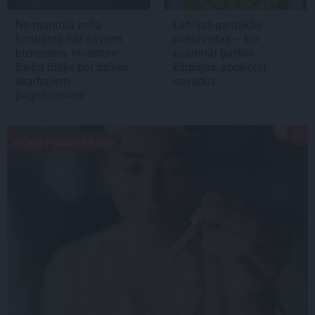
No mantotā zelta
Latvijas gardākās
lombardā līdz saviem
pieturvietas – kur
biznesiem. Investore
palutināt garšas
Baiba Blāķe par dzīves
kārpiņas, apceļojot
skarbajiem
novadus
pagriezieniem
SKAISTUMKOPŠANA