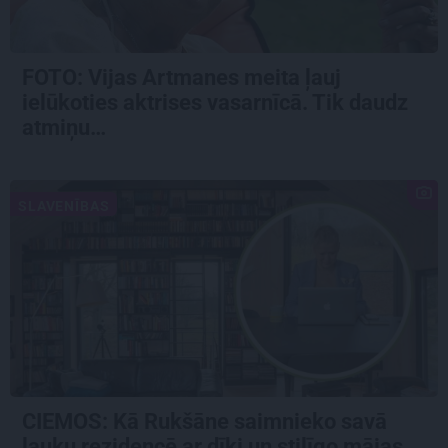
FOTO:
Vijas Artmanes meita
ļauj
ielūkoties aktrises vasarnīcā. Tik daudz
atmiņu…
SLAVENĪBAS
CIEMOS: Kā Rukšāne saimnieko savā
lauku rezidencē ar dīķi un stilīgo mājas