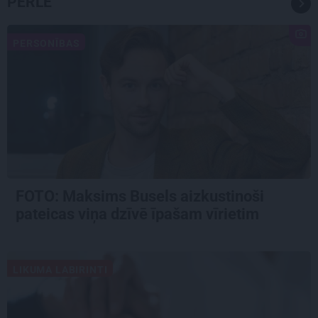
PĒRLE
PERSONĪBAS
FOTO: Maksims Busels aizkustinoši
pateicas viņa dzīvē īpašam vīrietim
LIKUMA LABIRINTI