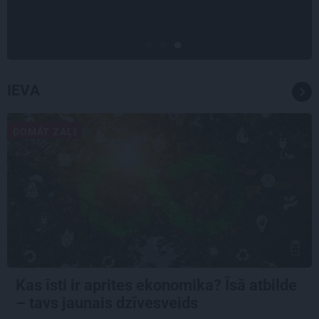
ceļu līdz lielajām lomām
IEVA
DOMĀT ZAĻI
Kas īsti ir aprites ekonomika? Īsā atbilde
– tavs jaunais dzīvesveids