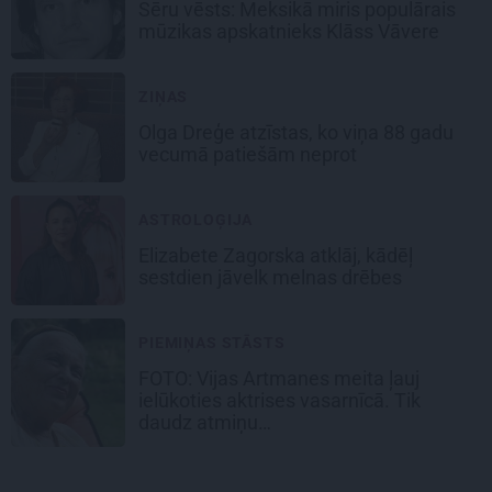
Sēru vēsts: Meksikā miris populārais
mūzikas apskatnieks Klāss Vāvere
ZIŅAS
Olga Dreģe atzīstas, ko viņa 88 gadu
vecumā patiešām neprot
ASTROLOĢIJA
Elizabete Zagorska atklāj, kādēļ
sestdien jāvelk melnas drēbes
PIEMIŅAS STĀSTS
FOTO:
Vijas Artmanes meita
ļauj
ielūkoties aktrises vasarnīcā. Tik
daudz atmiņu…