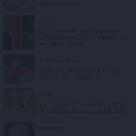
ekskluzīvu dāvanu
STILS
Mīlgrāve parāda, kādu stila odziņu
aizņēmusies no Laimas Vaikules. Jau
sen tādu gribējusi!
DZIMŠANAS DIENA
Daiļslidotājs Deniss Vasiļjevs: Pat ja
tu ej cauri ellei, turpini iet
ZIŅAS
Rociet un labi būs – kā aktieris Artūrs
Skrastiņš uzlādējas jaunajai sezonai
SĒRU VĒSTS