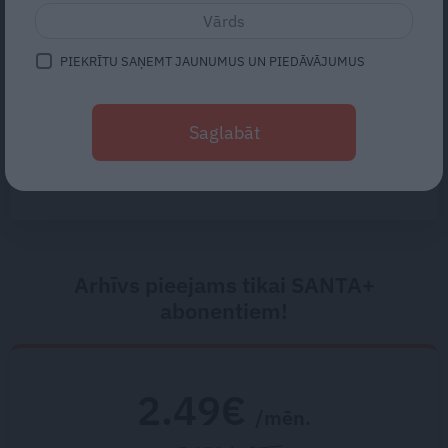
pieskārienu bads. Kāpēc
platonisks glāsts reizēm ir
svarīgāks par seksuālu tuvību
PIEKRĪTU SAŅEMT JAUNUMUS UN PIEDĀVĀJUMUS
«Suņa mūžs ir īss – gribas, lai
viņš piedzīvo pēc iespējas
Saglabāt
vairāk.» Ciemos pie Nikolaja
Puzikova un Gitas Hertas
mīlulēm
Arhīvs pieejams tikai SANTA+
abonentiem!
2.49€
/mēn.