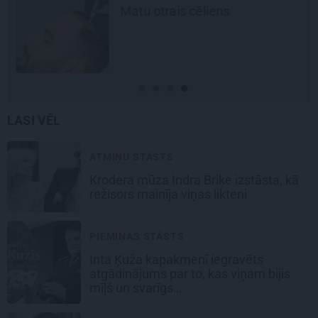
Matu otrais cēliens
LASI VĒL
ATMIŅU STĀSTS
Krodera mūza Indra Briķe izstāsta, kā
režisors mainīja viņas likteni
PIEMIŅAS STĀSTS
Inta Ķuža kapakmenī iegravēts
atgādinājums par to, kas viņam bijis
mīļš un svarīgs…