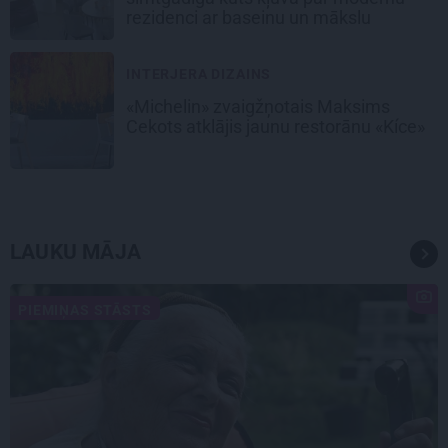
rezidenci ar baseinu un mākslu
INTERJERA DIZAINS
«Michelin» zvaigžņotais Maksims
Cekots atklājis jaunu restorānu «Kíce»
LAUKU MĀJA
PIEMIŅAS STĀSTS