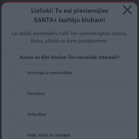
Abonē
Lieliski! Tu esi pievienojies
SANTA+ lasītāju klubam!
RECEPTES
NODERĪGI
JAUNĀKAIS
POPULĀRĀKAIS
Lai labāk piemeklētu tieši Tev visnoderīgāko saturu,
Reanimācijā nonācis
lūdzu, atbildi uz šiem jautājumiem:
dzejnieks Reinis Runcis:
Kuras no šīm tēmām Tev visvairāk interesē?
Lūdzu, nepametiet mani…
Intervijas ar personībām
VESELĪBA
14.01.2025
Receptes
Marta Kalniņa-Avotiņa
portals@santa.lv
Attiecības
Māja, dārzs un interjers