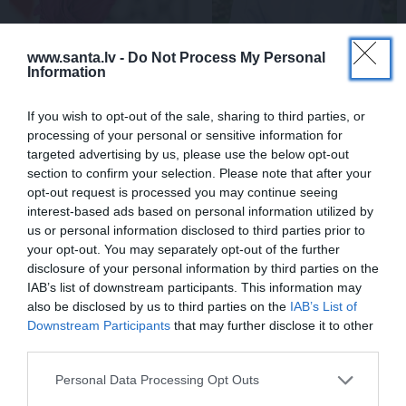
www.santa.lv -
Do Not Process My Personal
Information
Daiļslidotājs Deniss
Rociet un labi būs – kā
Vasiļjevs: Pat ja tu ej
aktieris Artūrs Skrastiņš
cauri ellei, turpini iet
uzlādējas jaunajai
If you wish to opt-out of the sale, sharing to third parties, or
sezonai
processing of your personal or sensitive information for
targeted advertising by us, please use the below opt-out
section to confirm your selection. Please note that after your
ĀRZEMĒS
opt-out request is processed you may continue seeing
interest-based ads based on personal information utilized by
us or personal information disclosed to third parties prior to
your opt-out. You may separately opt-out of the further
disclosure of your personal information by third parties on the
IAB’s list of downstream participants. This information may
also be disclosed by us to third parties on the
IAB’s List of
Downstream Participants
that may further disclose it to other
third parties.
Personal Data Processing Opt Outs