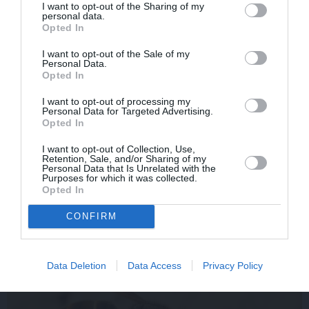
I want to opt-out of the Sharing of my
personal data.
Opted In
I want to opt-out of the Sale of my
Personal Data.
Opted In
I want to opt-out of processing my
Personal Data for Targeted Advertising.
Opted In
«Smalkā stila» zvaigzne seriāla filmēšanas laikā
pārcietis smagu dzīves posmu. Kā tagad klājas Emetam?
I want to opt-out of Collection, Use,
Retention, Sale, and/or Sharing of my
Personal Data that Is Unrelated with the
Purposes for which it was collected.
Opted In
CONFIRM
IEVAS VESELĪBA
Data Deletion
Data Access
Privacy Policy
AKTUĀLI