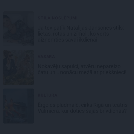
STILA NOSLĒPUMI
Ja tev patīk Natālijas Jansones stils:
lietas, rotas un zīmoli, ko vērts
aizņemties savai ikdienai
VASARA
Nokavēju sapulci, atvēru nepareizo
čatu un… nonācu mežā ar priekšnieci!
KULTŪRA
Ērģeles pludmalē, cirks Rīgā un teātris
Valmierā: kur doties šajās brīvdienās?