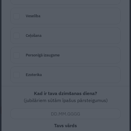
Veselība
Ceļošana
Reinis Runcis
Foto: Facebook
Personīgā izaugsme
Seko
Santa.lv Google
Dzejnieks Reinis Runcis nonācis
Ezoterika
reanimācijā un uztraucas, kā spēs organizēt
savu sadzīvi atkopšanās periodā.
Kad ir tava dzimšanas diena?
(jubilāriem sūtām īpašus pārsteigumus)
NEPALAID GARĀM!
Mūsdienu epidēmija –
Tavs vārds