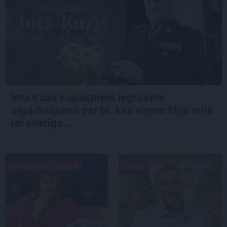
Inta Ķuža kapakmenī iegravēts
atgādinājums par to, kas viņam bijis mīļš
un svarīgs…
DZIMŠANAS DIENA
ZIŅAS