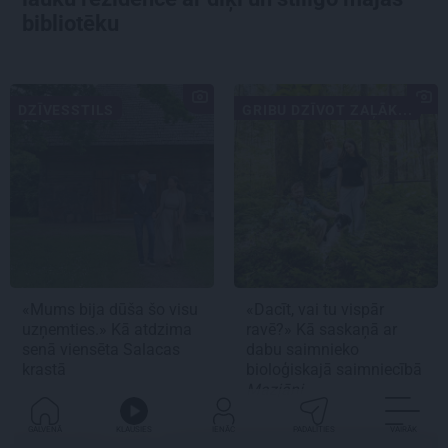
bibliotēku
DZĪVESSTILS
GRIBU DZĪVOT ZAĻĀK...
«Mums bija dūša šo visu
«Dacīt, vai tu vispār
uzņemties.» Kā atdzima
ravē?» Kā saskaņā ar
senā viensēta Salacas
dabu saimnieko
krastā
bioloģiskajā saimniecībā
Mazjāņi
GALVENĀ
KLAUSIES
IENĀC
PADALĪTIES
VAIRĀK