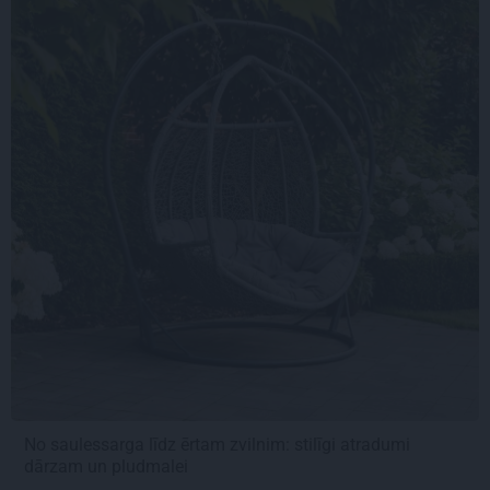
No saulessarga līdz ērtam zvilnim: stilīgi atradumi
dārzam un pludmalei