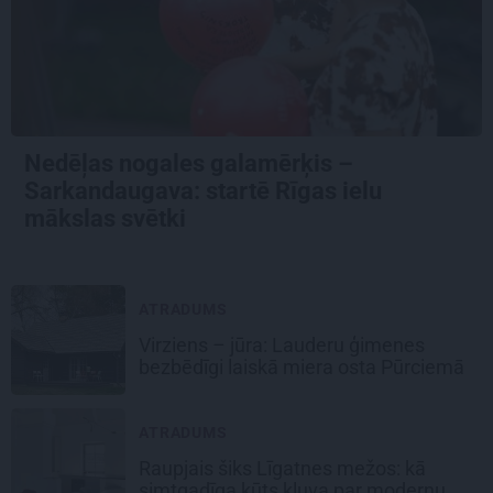
Nedēļas nogales galamērķis –
Sarkandaugava: startē Rīgas ielu
mākslas svētki
ATRADUMS
Virziens – jūra: Lauderu ģimenes
bezbēdīgi laiskā miera osta Pūrciemā
ATRADUMS
Raupjais šiks Līgatnes mežos: kā
simtgadīga kūts kļuva par modernu