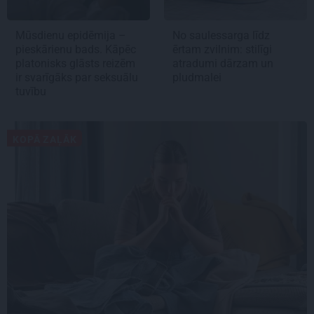
Mūsdienu epidēmija –
No saulessarga līdz
pieskārienu bads. Kāpēc
ērtam zvilnim: stilīgi
platonisks glāsts reizēm
atradumi dārzam un
ir svarīgāks par seksuālu
pludmalei
tuvību
KOPĀ ZAĻĀK