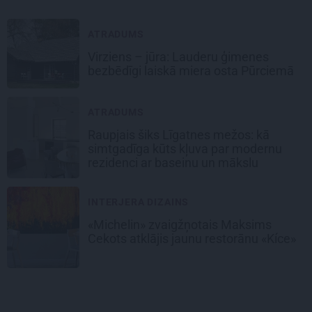
ATRADUMS
Virziens – jūra: Lauderu ģimenes
bezbēdīgi laiskā miera osta Pūrciemā
ATRADUMS
Raupjais šiks Līgatnes mežos: kā
simtgadīga kūts kļuva par modernu
rezidenci ar baseinu un mākslu
INTERJERA DIZAINS
«Michelin» zvaigžņotais Maksims
Cekots atklājis jaunu restorānu «Kíce»