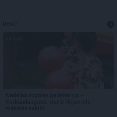
DEKO
KULTŪRA
Nedēļas nogales galamērķis –
Sarkandaugava: startē Rīgas ielu
mākslas svētki