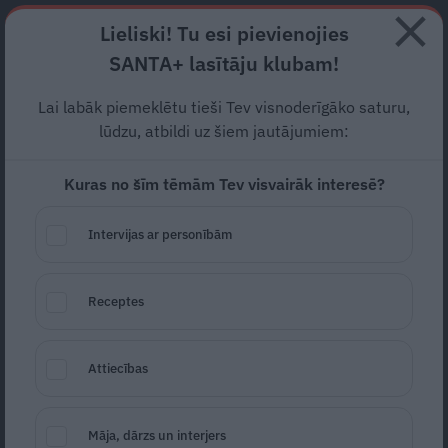
Abonē
Lieliski! Tu esi pievienojies
SANTA+ lasītāju klubam!
RECEPTES
NODERĪGI
JAUNĀKAIS
POPULĀRĀKAIS
Lai labāk piemeklētu tieši Tev visnoderīgāko saturu,
Priecīgs notikums
Heilijas un
lūdzu, atbildi uz šiem jautājumiem:
Džastina Bīberu
ģimenē.
Kuras no šīm tēmām Tev visvairāk interesē?
Viņiem gaidāms pieaugums!
Intervijas ar personībām
SLAVENĪBAS
10.05.2024
Receptes
Estere Jansone
portals@santa.lv
Attiecības
Māja, dārzs un interjers