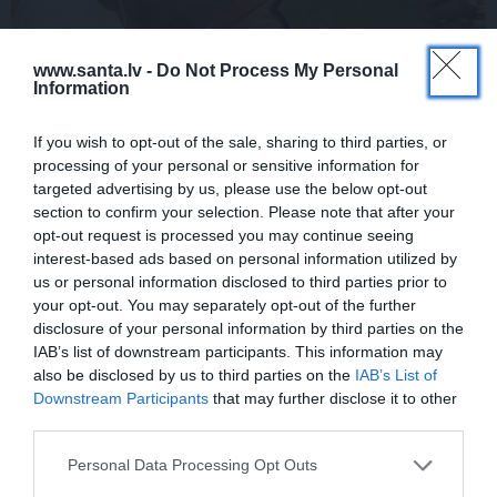
www.santa.lv -
Do Not Process My Personal
FOTO:
Vijas Artmanes meita
ļauj
Information
ielūkoties aktrises vasarnīcā. Tik daudz
atmiņu…
If you wish to opt-out of the sale, sharing to third parties, or
processing of your personal or sensitive information for
targeted advertising by us, please use the below opt-out
section to confirm your selection. Please note that after your
ŠLĀGERMŪZIKA
opt-out request is processed you may continue seeing
interest-based ads based on personal information utilized by
us or personal information disclosed to third parties prior to
your opt-out. You may separately opt-out of the further
disclosure of your personal information by third parties on the
IAB’s list of downstream participants. This information may
also be disclosed by us to third parties on the
IAB’s List of
Downstream Participants
that may further disclose it to other
third parties.
Edvards Strazdiņš atklāti pasaka, ko
Personal Data Processing Opt Outs
domā par Bumbieri. Neparasta saruna ar