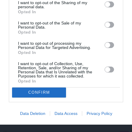
I want to opt-out of the Sharing of my
šlāgermūzikas princi
personal data.
Opted In
I want to opt-out of the Sale of my
Personal Data.
DZIMŠANAS DIENA
ATTIECĪBAS
Opted In
I want to opt-out of processing my
Personal Data for Targeted Advertising.
Opted In
I want to opt-out of Collection, Use,
Retention, Sale, and/or Sharing of my
Personal Data that Is Unrelated with the
Purposes for which it was collected.
Opted In
«It kā pēkšņi es būtu
Par ko sievas priekšā
CONFIRM
kļuvusi gaisīgāka,
visu mūžu jutās vainīgs
jaunāka, vieglāka…»
dzejnieks Jānis Peters
Ērikas Eglijas-Grāveles
mazais sievišķīgais
Data Deletion
Data Access
Privacy Policy
noslēpums