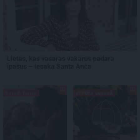
Lietas, kas vasaras vakarus padara
īpašus – iesaka Santa Anča
PSIHOLOĢIJA
ATPŪTA VASARĀ