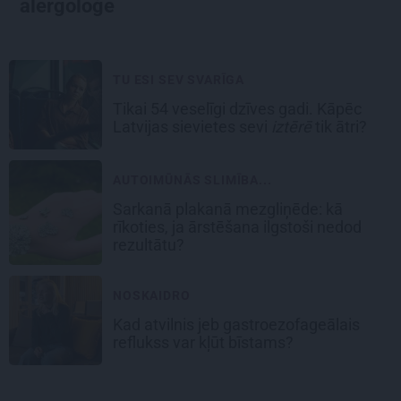
alergoloģe
TU ESI SEV SVARĪGA
Tikai 54 veselīgi dzīves gadi. Kāpēc
Latvijas sievietes sevi
iztērē
tik ātri?
AUTOIMŪNĀS SLIMĪBA...
Sarkanā plakanā mezgliņēde: kā
rīkoties, ja ārstēšana ilgstoši nedod
rezultātu?
NOSKAIDRO
Kad atvilnis jeb gastroezofageālais
reflukss var kļūt bīstams?