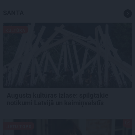
SANTA
KULTŪRA
Augusta kultūras izlase: spilgtākie
notikumi Latvijā un kaimiņvalstīs
LIETU TOPS