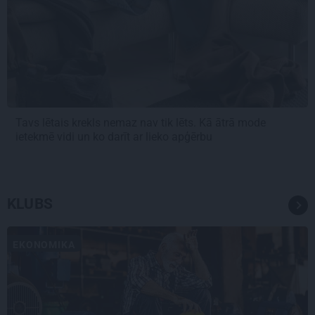
Tavs lētais krekls nemaz nav tik lēts. Kā ātrā mode
ietekmē vidi un ko darīt ar lieko apģērbu
KLUBS
EKONOMIKA