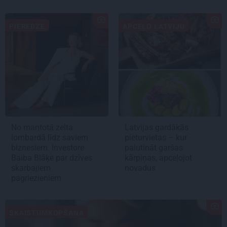
PIEREDZE
APCEĻO LATVIJU
No mantotā zelta
Latvijas gardākās
lombardā līdz saviem
pieturvietas – kur
biznesiem. Investore
palutināt garšas
Baiba Blāķe par dzīves
kārpiņas, apceļojot
skarbajiem
novadus
pagriezieniem
SKAISTUMKOPŠANA