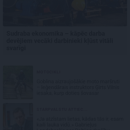
Sudraba ekonomika – kāpēc darba
devējiem vecāki darbinieki kļūst vitāli
svarīgi
MOTOCIKLI
Goblina aizraujošākie moto maršruti
– leģendārais instruktors Ģirts Vilnis
iesaka, kurp doties šovasar
STARPVALSTU ATTIEC...
«Ja atzīstam lietas, kādas tās ir, esam
kaili lauka vidū.» Gabrieļus