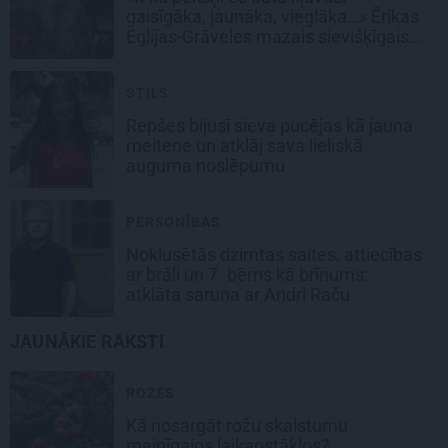
gaisīgāka, jaunāka, vieglāka…» Ērikas
Eglijas-Grāveles mazais sievišķīgais
noslēpums
STILS
Repšes bijusī sieva pucējas kā jauna
meitene un atklāj sava lieliskā
auguma noslēpumu
PERSONĪBAS
Noklusētās dzimtas saites, attiecības
ar brāli un 7. bērns kā brīnums:
atklāta saruna ar Andri Raču
JAUNĀKIE RAKSTI
ROZES
Kā nosargāt rožu skaistumu
mainīgajos laikapstākļos?