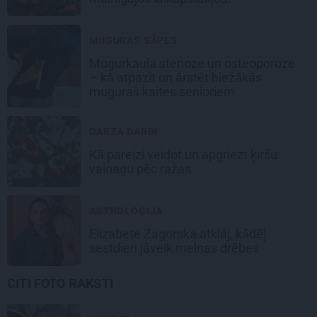
MUGURAS SĀPES
Mugurkaula stenoze un osteoporoze
– kā atpazīt un ārstēt biežākās
muguras kaites senioriem
DĀRZA DARBI
Kā pareizi veidot un apgriezt ķiršu
vainagu pēc ražas
ASTROLOĢIJA
Elizabete Zagorska atklāj, kādēļ
sestdien jāvelk melnas drēbes
CITI FOTO RAKSTI