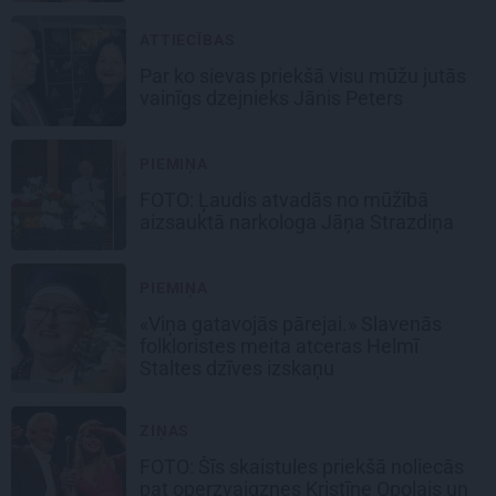
ATTIECĪBAS
Par ko sievas priekšā visu mūžu jutās
vainīgs dzejnieks Jānis Peters
PIEMIŅA
FOTO: Ļaudis atvadās no mūžībā
aizsauktā narkologa Jāņa Strazdiņa
PIEMIŅA
«Viņa gatavojās pārejai.» Slavenās
folkloristes meita atceras Helmī
Staltes dzīves izskaņu
ZIŅAS
FOTO: Šīs skaistules priekšā noliecās
pat operzvaigznes Kristīne Opolais un