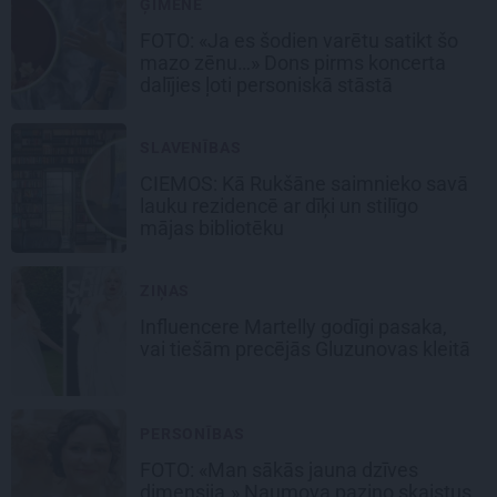
ĢIMENE
FOTO: «Ja es šodien varētu satikt šo
mazo zēnu…» Dons pirms koncerta
dalījies ļoti personiskā stāstā
SLAVENĪBAS
CIEMOS: Kā Rukšāne saimnieko savā
lauku rezidencē ar dīķi un stilīgo
mājas bibliotēku
ZIŅAS
Influencere Martelly godīgi pasaka,
vai tiešām precējās Gluzunovas kleitā
PERSONĪBAS
FOTO: «Man sākās jauna dzīves
dimensija.» Naumova paziņo skaistus