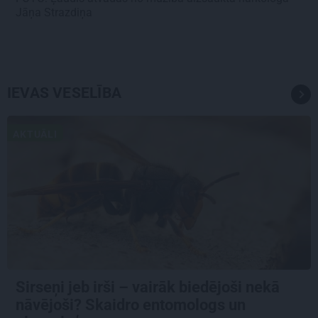
Jāņa Strazdiņa
IEVAS VESELĪBA
AKTUĀLI
Sirseņi jeb irši – vairāk biedējoši nekā
nāvējoši? Skaidro entomologs un