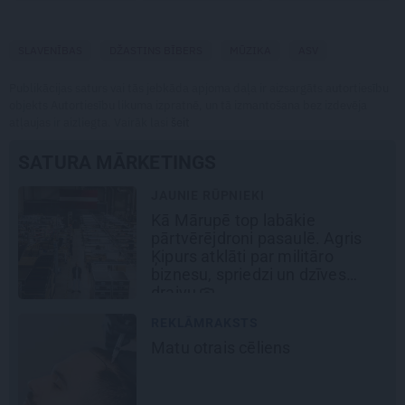
SLAVENĪBAS
DŽASTINS BĪBERS
MŪZIKA
ASV
Publikācijas saturs vai tās jebkāda apjoma daļa ir aizsargāts autortiesību
objekts Autortiesību likuma izpratnē, un tā izmantošana bez izdevēja
atļaujas ir aizliegta. Vairāk lasi
šeit
SATURA MĀRKETINGS
REKLĀMRAKSTS
Pirts sezonas izlase
DEKO DISKUSIJAS
Cik maksā dizainers un –
kāpēc?