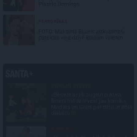
Plasido Domingo
PERSONĪBAS
FOTO: Maksims Busels aizkustinoši
pateicas viņa dzīvē īpašam vīrietim
PERSONĪBAS
Noklusētās dzimtas saites,
attiecības ar brāli un 7. bērns kā
la
brīnums: atklāta saruna ar Andri
Raču
LEĢENDAS STĀSTS