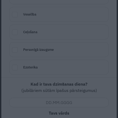
Veselība
Ceļošana
Personīgā izaugsme
Foto: Instagram/haileybieber
Seko
Santa.lv Google
Ezoterika
Mūziķis Džastins Bībers un viņa sieva Heilija
Boldvina drīzumā sagaidīs savu pirmdzimto.
Kad ir tava dzimšanas diena?
Pāris par priecīgajiem jaunumiem pasauli
(jubilāriem sūtām īpašus pārsteigumus)
informēja ar māksliniecisku fotosesiju, kuru
publiskoja sociālajos tīklos.
Tavs vārds