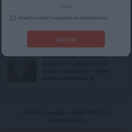
NEPALAID GARĀM!
PIEKRĪTU SAŅEMT JAUNUMUS UN PIEDĀVĀJUMUS
«Mūzika rezonē ar katra privāto
stāstu.» Jauns zieds džeza
ainavā – Gerda Timrota
Saglabāt
Brīnumdarītājs krucifikss,
grāmatu 92 gadu trimda un
klostera saldējums – Viļānu
klostera aizkulises
Arhīvs pieejams tikai SANTA+
abonentiem!