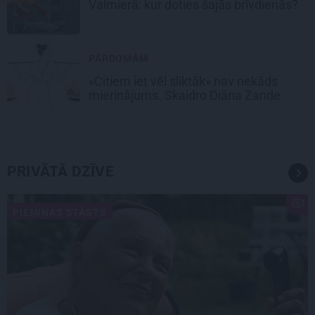
Valmierā: kur doties šajās brīvdienās?
PĀRDOMĀM
«Citiem iet vēl sliktāk» nav nekāds
mierinājums. Skaidro Diāna Zande
PRIVĀTĀ DZĪVE
PIEMIŅAS STĀSTS