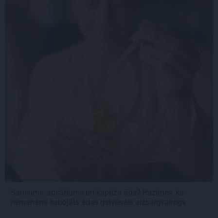
Sausums, apsārtums un kaprīza āda? Pazīmes, ka
nemanāmi sabojāts ādas galvenais aizsargvairogs