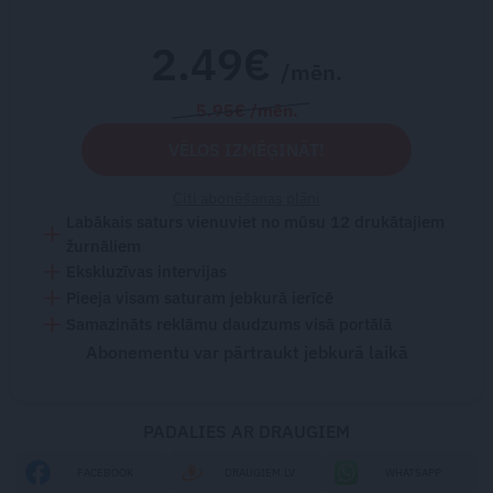
2.49€
/mēn.
5.95€ /mēn.
VĒLOS IZMĒĢINĀT!
Citi abonēšanas plāni
Labākais saturs vienuviet no mūsu 12 drukātajiem
žurnāliem
Ekskluzīvas intervijas
Pieeja visam saturam jebkurā ierīcē
Samazināts reklāmu daudzums visā portālā
Abonementu var pārtraukt jebkurā laikā
PADALIES AR DRAUGIEM
FACEBOOK
DRAUGIEM.LV
WHATSAPP