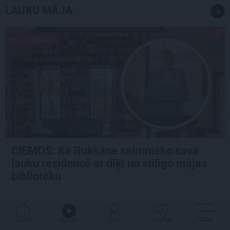
LAUKU MĀJA
SLAVENĪBAS
CIEMOS: Kā Rukšāne saimnieko savā
lauku rezidencē ar dīķi un stilīgo mājas
bibliotēku
DZĪVESSTILS
GALVENĀ
KLAUSIES
IENĀC
PADALĪTIES
VAIRĀK