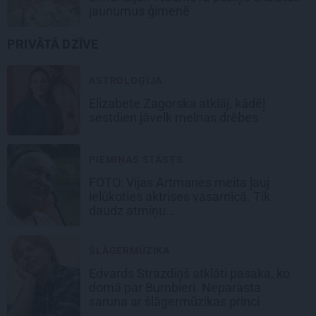
jaunumus ģimenē
PRIVĀTĀ DZĪVE
ASTROLOĢIJA
Elizabete Zagorska atklāj, kādēļ
sestdien jāvelk melnas drēbes
PIEMIŅAS STĀSTS
FOTO:
Vijas Artmanes meita
ļauj
ielūkoties aktrises vasarnīcā. Tik
daudz atmiņu…
ŠLĀGERMŪZIKA
Edvards Strazdiņš atklāti pasaka, ko
domā par Bumbieri. Neparasta
saruna ar šlāgermūzikas princi