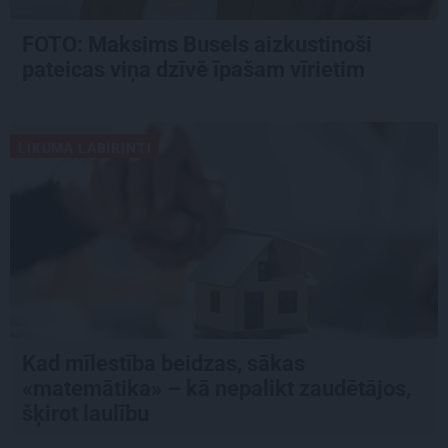
FOTO: Maksims Busels aizkustinoši
pateicas viņa dzīvē īpašam vīrietim
LIKUMA LABIRINTI
Kad mīlestība beidzas, sākas
«matemātika» – kā nepalikt zaudētājos,
šķirot laulību