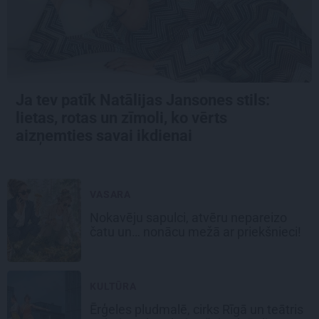
Ja tev patīk Natālijas Jansones stils:
lietas, rotas un zīmoli, ko vērts
aizņemties savai ikdienai
VASARA
Nokavēju sapulci, atvēru nepareizo
čatu un… nonācu mežā ar priekšnieci!
KULTŪRA
Ērģeles pludmalē, cirks Rīgā un teātris