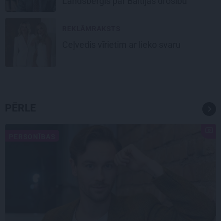
Landsberģis par Baltijas drošību
REKLĀMRAKSTS
Ceļvedis vīrietim ar lieko svaru
PĒRLE
PERSONĪBAS