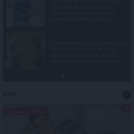
Mistika un atrastie radi. Kā
«Likteņa līdumnieki» mainīja
pašu aktieru dzīves
INTERVIJA
s
Tumši samtaina balss un
tērauda mugurkauls. Raimonda
Paula jaunā mūza – Gerda
Timrota
IEVA
STILA NOSLĒPUMI