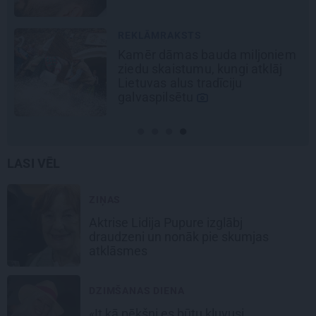
REKLĀMRAKSTS
Škoda maina spēles
noteikumus: iepazīsti pilsētas
elektroauto
Epiq
LASI VĒL
ZIŅAS
Aktrise Lidija Pupure izglābj
draudzeni un nonāk pie skumjas
atklāsmes
DZIMŠANAS DIENA
«It kā pēkšņi es būtu kļuvusi