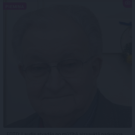
PIEMIŅA
FOTO: Ļaudis atvadās no mūžībā aizsauktā narkologa