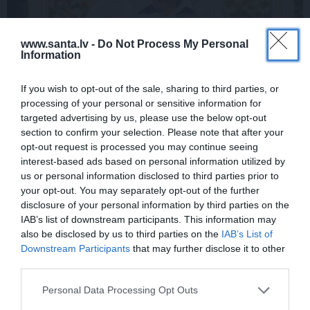
www.santa.lv -
Do Not Process My Personal
Information
Rociet un labi būs – kā aktieris Artūrs
Skrastiņš uzlādējas jaunajai sezonai
If you wish to opt-out of the sale, sharing to third parties, or
processing of your personal or sensitive information for
targeted advertising by us, please use the below opt-out
section to confirm your selection. Please note that after your
ĀRZEMĒS
SĒRU VĒSTS
opt-out request is processed you may continue seeing
interest-based ads based on personal information utilized by
us or personal information disclosed to third parties prior to
your opt-out. You may separately opt-out of the further
disclosure of your personal information by third parties on the
IAB’s list of downstream participants. This information may
also be disclosed by us to third parties on the
IAB’s List of
Downstream Participants
that may further disclose it to other
third parties.
«Smalkā stila» zvaigzne
Sēru vēsts: Meksikā miris
Personal Data Processing Opt Outs
seriāla filmēšanas laikā
populārais mūzikas
pārcietis smagu dzīves
apskatnieks Klāss Vāvere