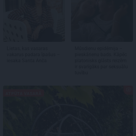
Lietas, kas vasaras
Mūsdienu epidēmija –
vakarus padara īpašus –
pieskārienu bads. Kāpēc
iesaka Santa Anča
platonisks glāsts reizēm
ir svarīgāks par seksuālu
tuvību
ATPŪTA VASARĀ