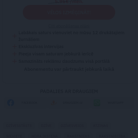
5.95€ /mēn.
VĒLOS IZMĒĢINĀT!
Citi abonēšanas plāni
Labākais saturs vienuviet no mūsu 12 drukātajiem
žurnāliem
Ekskluzīvas intervijas
Pieeja visam saturam jebkurā ierīcē
Samazināts reklāmu daudzums visā portālā
Abonementu var pārtraukt jebkurā laikā
PADALIES AR DRAUGIEM
FACEBOOK
DRAUGIEM.LV
WHATSAPP
DZĪVESSTĀSTS
DZĪVE
DZĪVESVEIDS
ATZIŅAS
SIEVIETE
NORA IKSTENA
RAKSTNIEKS
RAKSTNIECĪBA