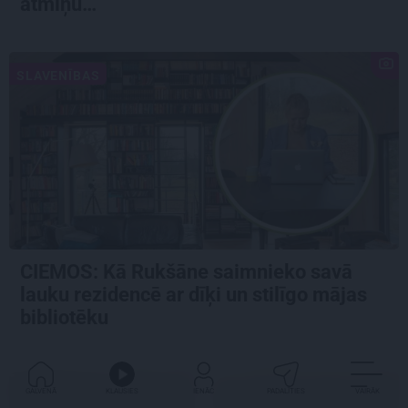
atmiņu…
SLAVENĪBAS
CIEMOS: Kā Rukšāne saimnieko savā
lauku rezidencē ar dīķi un stilīgo mājas
bibliotēku
GALVENĀ
KLAUSIES
IENĀC
PADALĪTIES
VAIRĀK
DZĪVESSTILS
GRIBU DZĪVOT ZAĻĀK...