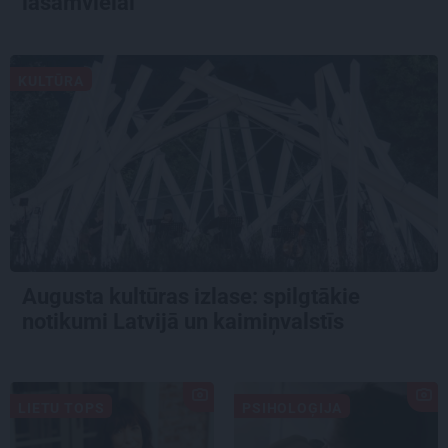
lasāmvielai
KULTŪRA
Augusta kultūras izlase: spilgtākie
notikumi Latvijā un kaimiņvalstīs
LIETU TOPS
PSIHOLOĢIJA