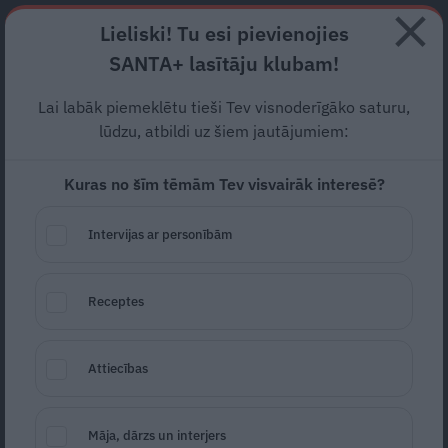
Abonē
Lieliski! Tu esi pievienojies
SANTA+ lasītāju klubam!
RECEPTES
NODERĪGI
JAUNĀKAIS
POPULĀRĀKAIS
Lai labāk piemeklētu tieši Tev visnoderīgāko saturu,
Nora Ikstena:
Ir jauki, ja ir
lūdzu, atbildi uz šiem jautājumiem:
dota iespēja dzīvot tālāk.
Tas
Kuras no šīm tēmām Tev visvairāk interesē?
ir jānovērtē
Intervijas ar personībām
DZĪVESSTĀSTS
25.10.2022
Ieva Jātniece
Receptes
žurnāliste
ieva.jatniece@santa.lv
Attiecības
Māja, dārzs un interjers