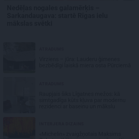
Nedēļas nogales galamērķis –
Sarkandaugava: startē Rīgas ielu
mākslas svētki
ATRADUMS
Virziens – jūra: Lauderu ģimenes
bezbēdīgi laiskā miera osta Pūrciemā
ATRADUMS
Raupjais šiks Līgatnes mežos: kā
simtgadīga kūts kļuva par modernu
rezidenci ar baseinu un mākslu
INTERJERA DIZAINS
«Michelin» zvaigžņotais Maksims