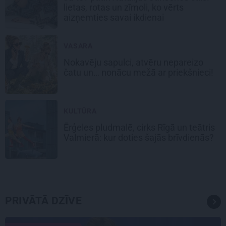
lietas, rotas un zīmoli, ko vērts
aizņemties savai ikdienai
VASARA
Nokavēju sapulci, atvēru nepareizo
čatu un… nonācu mežā ar priekšnieci!
KULTŪRA
Ērģeles pludmalē, cirks Rīgā un teātris
Valmierā: kur doties šajās brīvdienās?
PRIVĀTĀ DZĪVE