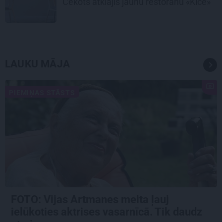
Cekots atklājis jaunu restorānu «Kíce»
LAUKU MĀJA
PIEMIŅAS STĀSTS
FOTO:
Vijas Artmanes meita
ļauj
ielūkoties aktrises vasarnīcā. Tik daudz