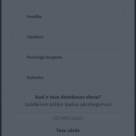
Veselība
Ceļošana
Nora Ikstena
Foto: Rūta Kalmuka (F64)
Personīgā izaugsme
Seko
Santa.lv Google
Aicinājām rakstnieci Noru Ikstenu dalīties
Ezoterika
pavisam privātās atziņās, kas palīdz saprast
dzīves kārtību.
Kad ir tava dzimšanas diena?
(jubilāriem sūtām īpašus pārsteigumus)
NEPALAID GARĀM!
«Lasīju internetā ierakstus par šo
Tavs vārds