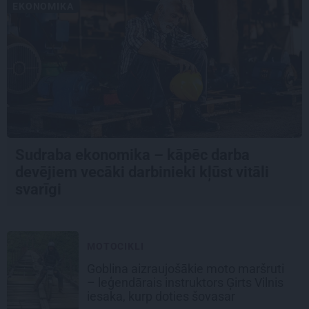
EKONOMIKA
Sudraba ekonomika – kāpēc darba
devējiem vecāki darbinieki kļūst vitāli
svarīgi
MOTOCIKLI
Goblina aizraujošākie moto maršruti
– leģendārais instruktors Ģirts Vilnis
iesaka, kurp doties šovasar