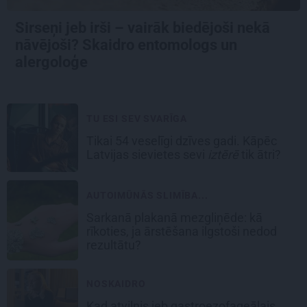
Sirseņi jeb irši – vairāk biedējoši nekā
nāvējoši? Skaidro entomologs un
alergoloģe
TU ESI SEV SVARĪGA
Tikai 54 veselīgi dzīves gadi. Kāpēc
Latvijas sievietes sevi
iztērē
tik ātri?
AUTOIMŪNĀS SLIMĪBA...
Sarkanā plakanā mezgliņēde: kā
rīkoties, ja ārstēšana ilgstoši nedod
rezultātu?
NOSKAIDRO
Kad atvilnis jeb gastroezofageālais