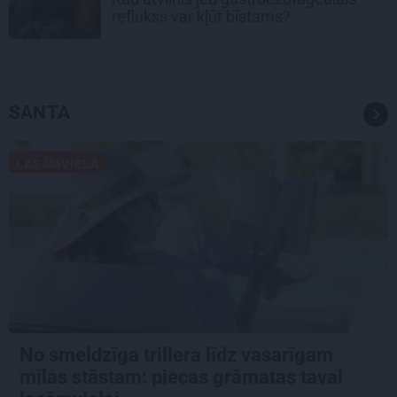
reflukss var kļūt bīstams?
SANTA
LASĀMVIELA
No smeldzīga trillera līdz vasarīgam
mīlas stāstam: piecas grāmatas tavai