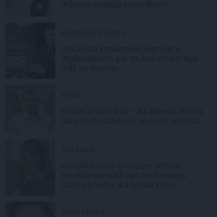
režisors mainīja viņas likteni
PIEMIŅAS STĀSTS
Inta Ķuža kapakmenī iegravēts
atgādinājums par to, kas viņam bijis
mīļš un svarīgs…
ZIŅAS
Rociet un labi būs – kā aktieris Artūrs
Skrastiņš uzlādējas jaunajai sezonai
ĀRZEMĒS
«Smalkā stila» zvaigzne seriāla
filmēšanas laikā pārcietis smagu
dzīves posmu. Kā tagad klājas
Emetam?
SĒRU VĒSTS