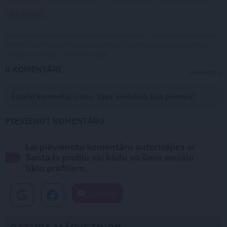
MĪLESTĪBA
Publikācijas saturs vai tās jebkāda apjoma daļa ir aizsargāts autortiesību
objekts Autortiesību likuma izpratnē, un tā izmantošana bez izdevēja
atļaujas ir aizliegta. Vairāk lasi
šeit
0 KOMENTĀRI
JAUNĀKIE
Šobrīd komentāru nav. Tavs viedoklis būs pirmais!
PIEVIENOT KOMENTĀRU
Lai pievienotu komentāru autorizējies ar
Santa.lv profilu vai kādu no šiem sociālo
tīklu profiliem.
Santa.lv