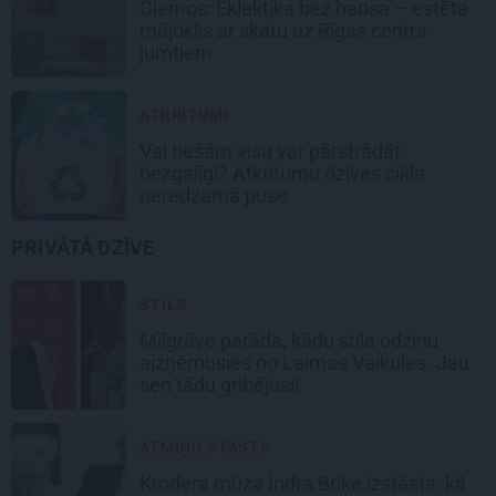
Ciemos: Eklektika bez haosa – estēta
mājoklis ar skatu uz Rīgas centra
jumtiem
ATKRITUMI
Vai tiešām visu var pārstrādāt
bezgalīgi? Atkritumu dzīves cikla
neredzamā puse
PRIVĀTĀ DZĪVE
STILS
Mīlgrāve parāda, kādu stila odziņu
aizņēmusies no Laimas Vaikules. Jau
sen tādu gribējusi!
ATMIŅU STĀSTS
Krodera mūza Indra Briķe izstāsta, kā