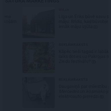
SATURA MĀRKETINGS
MĀJA
Līga un Ēriks būvē savu sapņu
māju: Brīdis, kad būvobjektā
ienāk māju izjūta
REKLĀMRAKSTS
Kāpēc tieši tagad ir labākais
laiks doties uz Pakrojas muižas
Ziedu festivālu?
REKLĀMRAKSTS
Daugaviņš par mīlestību pret
Mercedes
un
kosmisko
jaunā
elektroauto pieredzi