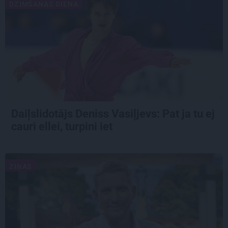
DZIMŠANAS DIENA
Daiļslidotājs Deniss Vasiļjevs: Pat ja tu ej
cauri ellei, turpini iet
ZIŅAS