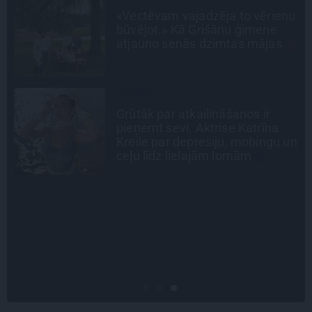
u
Mistika un atrastie radi. Kā
«Likteņa līdumnieki» mainīja
pašu aktieru dzīves
INTERVIJA
Tumši samtaina balss un
tērauda mugurkauls. Raimonda
n
Paula jaunā mūza – Gerda
Timrota
STIPRAIS STĀSTS
«Bērnus ar tik augstu cukura
līmeni mēdz ievest jau komā.»
Madara un Gatis par dzīvi ar dēla
diabētu