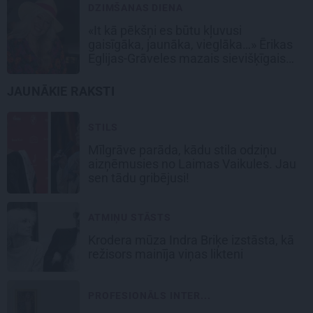
DZIMŠANAS DIENA
«It kā pēkšņi es būtu kļuvusi
gaisīgāka, jaunāka, vieglāka…» Ērikas
Eglijas-Grāveles mazais sievišķīgais
noslēpums
JAUNĀKIE RAKSTI
STILS
Mīlgrāve parāda, kādu stila odziņu
aizņēmusies no Laimas Vaikules. Jau
sen tādu gribējusi!
ATMIŅU STĀSTS
Krodera mūza Indra Briķe izstāsta, kā
režisors mainīja viņas likteni
PROFESIONĀLS INTER...