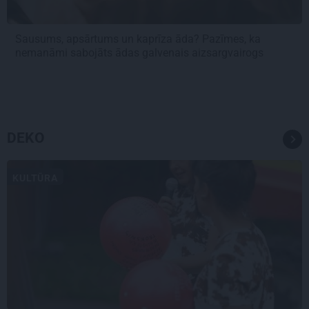
Sausums, apsārtums un kaprīza āda? Pazīmes, ka
nemanāmi sabojāts ādas galvenais aizsargvairogs
DEKO
KULTŪRA