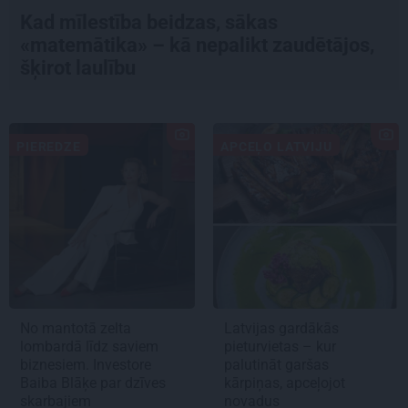
Kad mīlestība beidzas, sākas
«matemātika» – kā nepalikt zaudētājos,
šķirot laulību
PIEREDZE
APCEĻO LATVIJU
No mantotā zelta
Latvijas gardākās
lombardā līdz saviem
pieturvietas – kur
biznesiem. Investore
palutināt garšas
Baiba Blāķe par dzīves
kārpiņas, apceļojot
skarbajiem
novadus