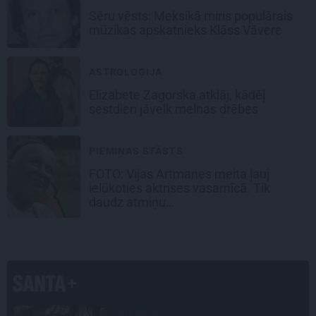
Sēru vēsts: Meksikā miris populārais
mūzikas apskatnieks Klāss Vāvere
ASTROLOĢIJA
Elizabete Zagorska atklāj, kādēļ
sestdien jāvelk melnas drēbes
PIEMIŅAS STĀSTS
FOTO:
Vijas Artmanes meita
ļauj
ielūkoties aktrises vasarnīcā. Tik
daudz atmiņu…
LEĢENDAS STĀSTS