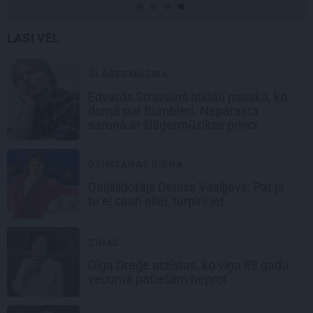
LASI VĒL
ŠLĀGERMŪZIKA
Edvards Strazdiņš atklāti pasaka, ko
domā par Bumbieri. Neparasta
saruna ar šlāgermūzikas princi
DZIMŠANAS DIENA
Daiļslidotājs Deniss Vasiļjevs: Pat ja
tu ej cauri ellei, turpini iet
ZIŅAS
Olga Dreģe atzīstas, ko viņa 88 gadu
vecumā patiešām neprot