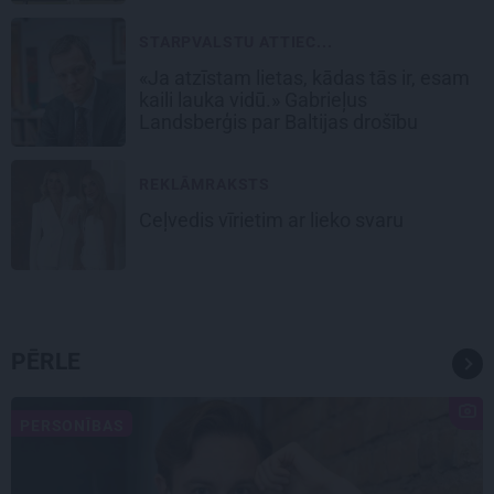
STARPVALSTU ATTIEC...
«Ja atzīstam lietas, kādas tās ir, esam
kaili lauka vidū.» Gabrieļus
Landsberģis par Baltijas drošību
REKLĀMRAKSTS
Ceļvedis vīrietim ar lieko svaru
PĒRLE
PERSONĪBAS