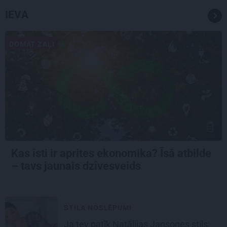
IEVA
DOMĀT ZAĻI
Kas īsti ir aprites ekonomika? Īsā atbilde
– tavs jaunais dzīvesveids
STILA NOSLĒPUMI
Ja tev patīk Natālijas Jansones stils: