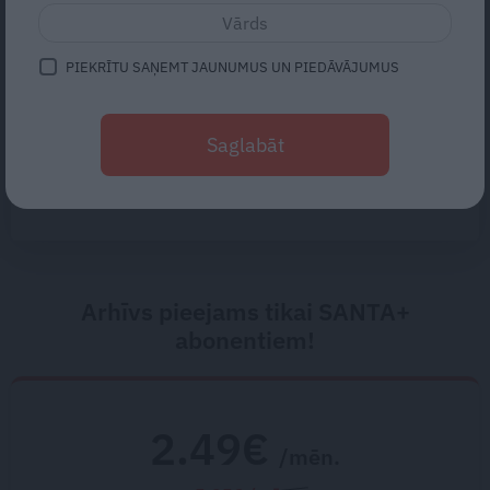
ekspedīciju, un jau pirms
nelaimes man bija jautājumi,»
saka alpīnists Plakans
PIEKRĪTU SAŅEMT JAUNUMUS UN PIEDĀVĀJUMUS
Gribu tikai mīļi apskaut, bet viņš
– kaut ko vairāk. Kā izbeigt
Saglabāt
pārpratumus starp glāstiem un
kaisli
Arhīvs pieejams tikai SANTA+
abonentiem!
2.49€
/mēn.