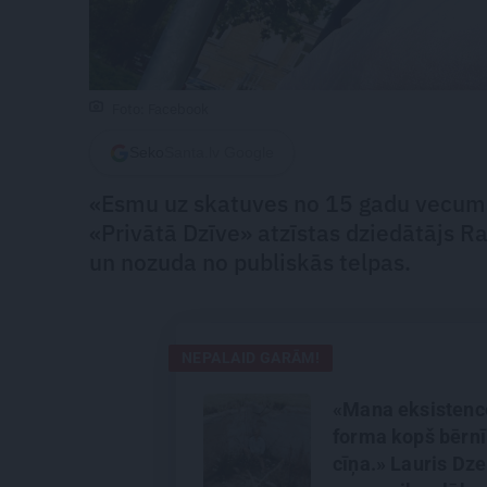
Foto: Facebook
Seko
Santa.lv Google
«Esmu uz skatuves no 15 gadu vecuma,
«Privātā Dzīve» atzīstas dziedātājs Ra
un nozuda no publiskās telpas.
NEPALAID GARĀM!
«Mana eksistenc
forma kopš bērnī
cīņa.» Lauris Dzel