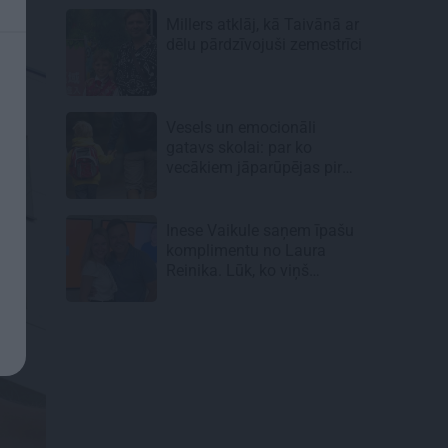
Millers atklāj, kā Taivānā ar
dēlu pārdzīvojuši zemestrīci
Vesels un emocionāli
gatavs skolai: par ko
vecākiem jāparūpējas pirms
mācību gada sākuma
Inese Vaikule saņem īpašu
komplimentu no Laura
Reinika. Lūk, ko viņš
pamanījis!