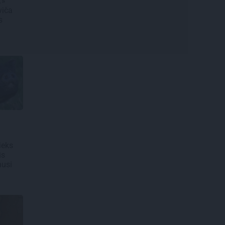
…»
viča
ts
ieks
is
musi