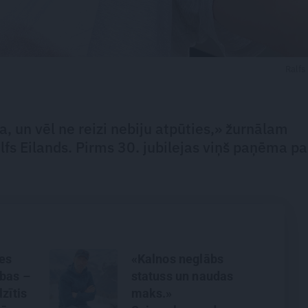
Ralfs
 un vēl ne reizi nebiju atpūties,» žurnālam
lfs Eilands. Pirms 30. jubilejas viņš paņēma pa
es
«Kalnos neglābs
bas –
statuss un naudas
zītis
maks.»