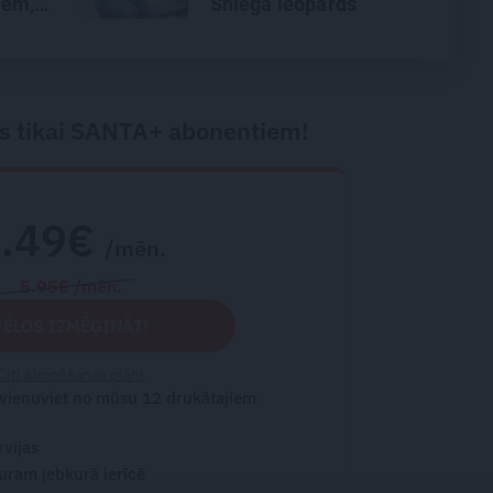
mēm,
Sniega leopards
Atis Plakans par to,
rī
kāpēc kalni kļūst
nežēlīgi
s tikai SANTA+ abonentiem!
2.49€
/mēn.
5.95€ /mēn.
VĒLOS IZMĒĢINĀT!
Citi abonēšanas plāni
 vienuviet no mūsu 12 drukātajiem
rvijas
turam jebkurā ierīcē