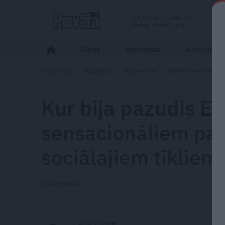
Piektdiena, 7. augusts
Madars, Alfrēds, Fredis
Ziņas
Intervijas
Attiecības
RECEPTES
NODERĪGI
JAUNĀKAIS
POPULĀRĀKAIS
Kur bija pazudis E
sensacionāliem pa
sociālajiem tīkliem
SLAVENĪBAS
Gita Vīksne