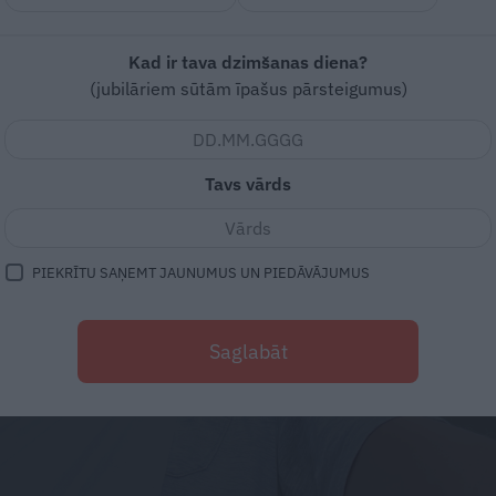
Kad ir tava dzimšanas diena?
(jubilāriem sūtām īpašus pārsteigumus)
Tavs vārds
PIEKRĪTU SAŅEMT JAUNUMUS UN PIEDĀVĀJUMUS
Saglabāt