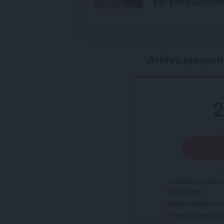
par panikas lēk
vientulību un
atgriešanos teāt
Arhīvs pieejam
Labākais saturs
žurnāliem
Ekskluzīvas inte
Pieeja visam sa