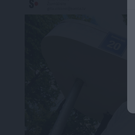
Žurnāliste
gita.viksne@santa.lv