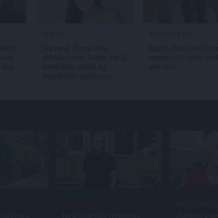
ZIŅAS
ATTIECĪBAS
tklāj,
Slavenā
Tutas lietu
Radio dīva Ieva Dze
usies
aktrise Liene Sebre atklāj
neparastā veidā me
 vīra
vienkāršu veidu, kā
sev vīru
iedarbināt vielmaiņu
PERSONĪBAS
TAVS ĀRST
Kuldīgas
Noklusētās dzimtas
«Manā kabi