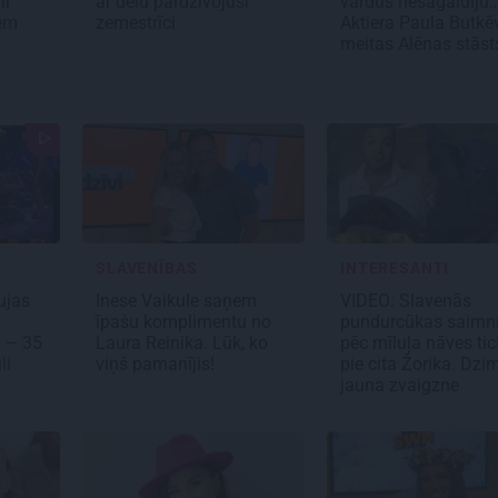
ir
ar dēlu pārdzīvojuši
vārdus nesagaidīju
iem
zemestrīci
Aktiera Paula Butkē
meitas Alēnas stās
SLAVENĪBAS
INTERESANTI
ujas
Inese Vaikule saņem
VIDEO: Slavenās
īpašu komplimentu no
pundurcūkas saimn
i – 35
Laura Reinika. Lūk, ko
pēc mīluļa nāves tic
li
viņš pamanījis!
pie cita Žorika. Dzi
jauna zvaigzne