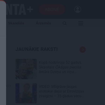
ABONĒ
Skandāls
Ārzemēs
JAUNĀKIE RAKSTI
Kopā nodzīvoja 52 gadus.
Skaistais
Čikāgas piecīša
Ilmāra Dzeņa un viņa
Silvijas stāsts
09.2023
VIDEO: Mīlgrāve ļaujas
erotiskai dejai ar Eirovīzijas
zvaigzni – 35 gadus vecu
skaistuli