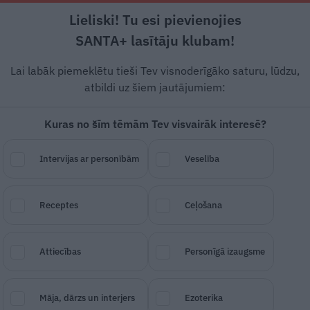
Lieliski! Tu esi pievienojies
Rīga +18°C
Mākoņains, DR vējš, 3.21 m/s
SANTA+ lasītāju klubam!
Dzīvesstāsti
Ciemos
Stils
Piemiņai
Lai labāk piemeklētu tieši Tev visnoderīgāko saturu, lūdzu,
atbildi uz šiem jautājumiem:
Kuras no šīm tēmām Tev visvairāk interesē?
ilands?
Nāk klajā ar
Intervijas ar personībām
Veselība
ziņojumiem par
Receptes
Ceļošana
Attiecības
Personīgā izaugsme
SAGLABĀ RAKSTU
DALĪTIES
27.
Māja, dārzs un interjers
Ezoterika