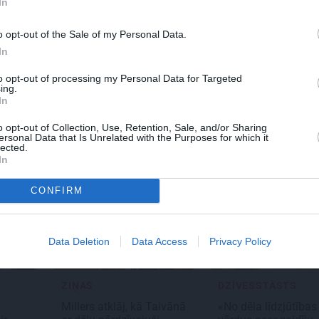
In
o opt-out of the Sale of my Personal Data.
MRAKSTS
REKLĀMRAKSTS
REKL
In
r atkarīgas
Pieaugušo dzimšanas
Pēter
oauto uzlādes
diena Rīgā, idejas
prāt
to opt-out of processing my Personal Data for Targeted
ing.
as? Skaidro
atmiņā paliekošām
In
ksperti
svinībām
o opt-out of Collection, Use, Retention, Sale, and/or Sharing
ersonal Data that Is Unrelated with the Purposes for which it
lected.
In
CONFIRM
Data Deletion
Data Access
Privacy Policy
ZIŅAS
DZĪVESSTĀSTS
Millers atklāj, kā Taivānā
«No dēla līdzjūtības