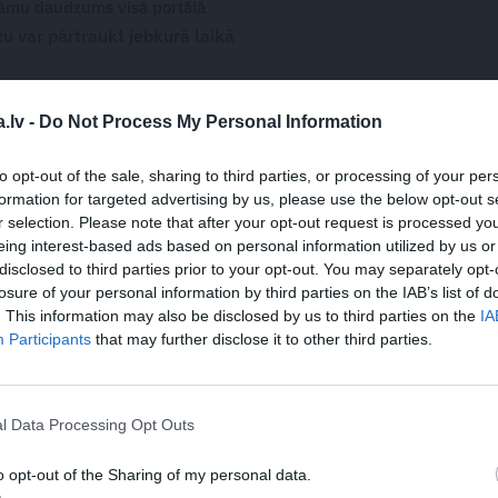
āmu daudzums visā portālā
 var pārtraukt jebkurā laikā
.lv -
Do Not Process My Personal Information
WHATSAPP
to opt-out of the sale, sharing to third parties, or processing of your per
formation for targeted advertising by us, please use the below opt-out s
r selection. Please note that after your opt-out request is processed y
eing interest-based ads based on personal information utilized by us or
TĪKLI
MŪZIĶI
disclosed to third parties prior to your opt-out. You may separately opt-
losure of your personal information by third parties on the IAB’s list of
 aizsargāts autortiesību objekts Autortiesību likuma izpratnē, un tā
. This information may also be disclosed by us to third parties on the
IA
rāk lasi
šeit
Participants
that may further disclose it to other third parties.
l Data Processing Opt Outs
o opt-out of the Sharing of my personal data.