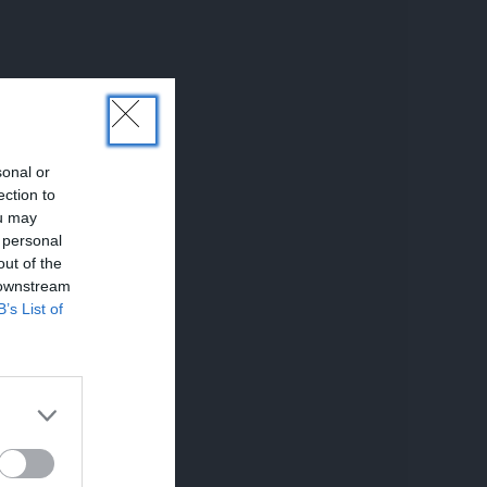
sonal or
ection to
ou may
 personal
out of the
 downstream
B’s List of