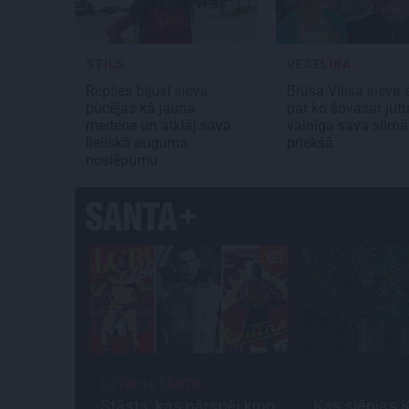
STILS
VESELĪBA
Repšes bijusī sieva
Brūsa Vilisa sieva a
pucējas kā jauna
par ko šovasar jut
meitene un atklāj sava
vainīga sava slimā
lieliskā auguma
priekšā
noslēpumu
DZĪVESSTĀSTS
CIEMOS
: Lauderu
Stāsts, kas pārspēj kino
Kas slēpjas 