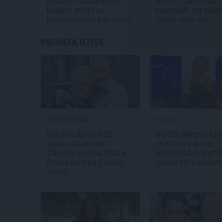
klusēju.» Ostapenko
aktieri Dailes teātrī 
beidzot atbild uz
pieprasīti, bet kād
pārmetumiem par svaru
vietas vairs nav
PRIVĀTĀ DZĪVE
ATTIECĪBAS
DEJA
Kopā nodzīvoja 52
VIDEO: Mīlgrāve ļa
gadus. Skaistais
erotiskai dejai ar
Čikāgas piecīša
Ilmāra
Eirovīzijas zvaigzn
Dzeņa un viņa Silvijas
gadus vecu skaistu
stāsts