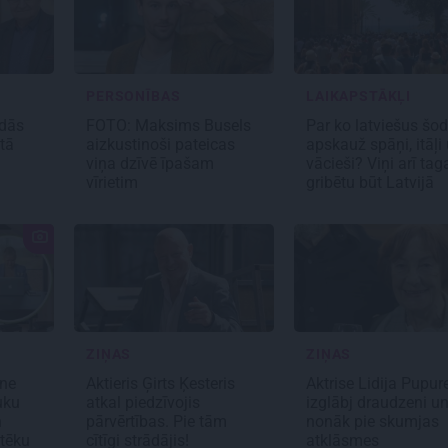
PERSONĪBAS
LAIKAPSTĀKĻI
adās
FOTO: Maksims Busels
Par ko latviešus šod
tā
aizkustinoši pateicas
apskauž spāņi, itāļi
viņa dzīvē īpašam
vācieši? Viņi arī tag
vīrietim
gribētu būt Latvijā
ZIŅAS
ZIŅAS
ne
Aktieris Ģirts Ķesteris
Aktrise Lidija Pupur
uku
atkal piedzīvojis
izglābj draudzeni u
n
pārvērtības. Pie tām
nonāk pie skumjas
otēku
cītīgi strādājis!
atklāsmes