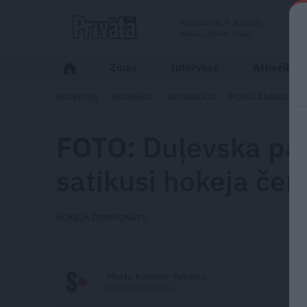
Piektdiena, 7. augusts
Madars, Alfrēds, Fredis
Ziņas
Intervijas
Attiecības
RECEPTES
NODERĪGI
JAUNĀKAIS
POPULĀRĀKAIS
FOTO:
Duļevska
pa
satikusi hokeja če
HOKEJA ČEMPIONĀTS
Marta Kalniņa-Avotiņa
portals@santa.lv