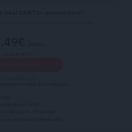
s tikai SANTA+ abonentiem!
2.49€
/mēn.
5.95€ /mēn.
VĒLOS IZMĒĢINĀT!
Citi abonēšanas plāni
 vienuviet no mūsu 12 drukātajiem
rvijas
turam jebkurā ierīcē
āmu daudzums visā portālā
 var pārtraukt jebkurā laikā