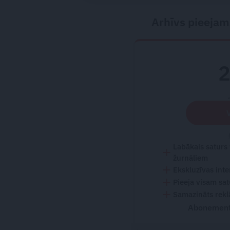
Arhīvs pieejam
Labākais saturs
žurnāliem
Ekskluzīvas inte
Pieeja visam sa
Samazināts rekl
Abonementu