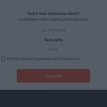
Kad ir tava dzimšanas diena?
(jubilāriem sūtām īpašus pārsteigumus)
Tavs vārds
PIEKRĪTU SAŅEMT JAUNUMUS UN PIEDĀVĀJUMUS
Saglabāt