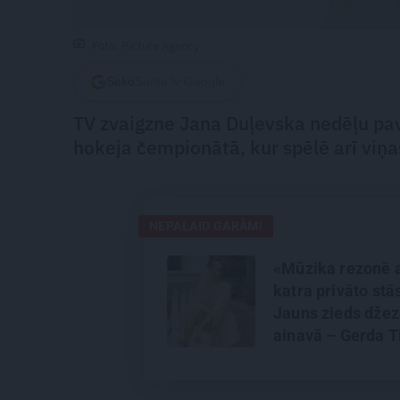
Foto: Picture Agency
Seko
Santa.lv Google
TV zvaigzne Jana Duļevska nedēļu pavad
hokeja čempionātā, kur spēlē arī viņa
NEPALAID GARĀM!
«Mūzika rezonē 
katra privāto stā
Jauns zieds dže
ainavā – Gerda T