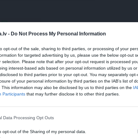
WHATSAPP
.lv -
Do Not Process My Personal Information
UĻEVSKA
MARTINS LAVIŅŠ
LATVIJAS HOKEJA IZLASE
to opt-out of the sale, sharing to third parties, or processing of your per
formation for targeted advertising by us, please use the below opt-out s
r selection. Please note that after your opt-out request is processed y
eing interest-based ads based on personal information utilized by us or
 aizsargāts autortiesību objekts Autortiesību likuma izpratnē, un tā
disclosed to third parties prior to your opt-out. You may separately opt-
rāk lasi
šeit
losure of your personal information by third parties on the IAB’s list of
. This information may also be disclosed by us to third parties on the
IA
Participants
that may further disclose it to other third parties.
l Data Processing Opt Outs
o opt-out of the Sharing of my personal data.