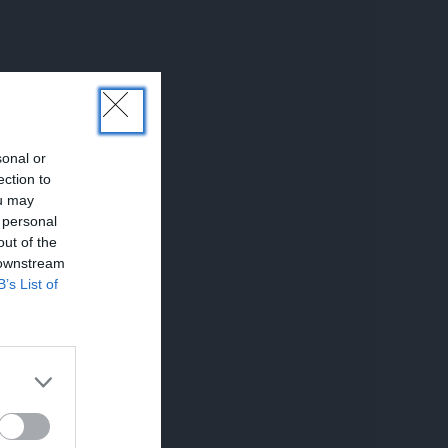
sonal or
ection to
ou may
 personal
out of the
 downstream
B’s List of