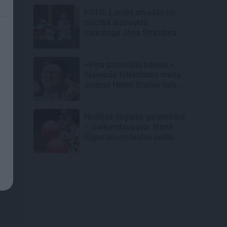
FOTO: Ļaudis atvadās no
mūžībā aizsauktā
narkologa Jāņa Strazdiņa
«Viņa gatavojās pārejai.»
Slavenās folkloristes meita
atceras Helmī Staltes dzīves
izskaņu
Nedēļas nogales galamērķis
– Sarkandaugava: startē
Rīgas ielu mākslas svētki