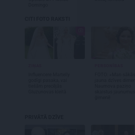
Domingo
CITI FOTO RAKSTI
ZIŅAS
PERSONĪBAS
Influencere Martelly
FOTO: «Man sākā
godīgi pasaka, vai
jauna dzīves dimen
tiešām precējās
Naumova paziņo
Gluzunovas kleitā
skaistus jaunumus
ģimenē
PRIVĀTĀ DZĪVE