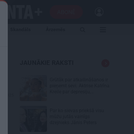
ABONĒ
Skandāls
Ārzemēs
JAUNĀKIE RAKSTI
Grūtāk par atkailināšanos ir
pieņemt sevi. Aktrise Katrīna
Kreile par depresiju,
05.2025
mobingu un ceļu līdz
lielajām lomām
Par ko sievas priekšā visu
mūžu jutās vainīgs
dzejnieks Jānis Peters