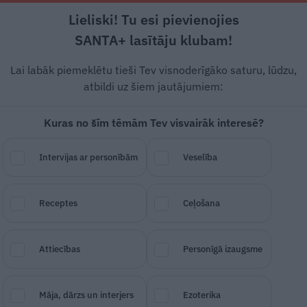
Lieliski! Tu esi pievienojies
Rīga +17°C
Mākoņains, DR vējš, 1.34 m/s
SANTA+ lasītāju klubam!
Dzīvesstāsti
Ciemos
Stils
Piemiņai
Lai labāk piemeklētu tieši Tev visnoderīgāko saturu, lūdzu,
atbildi uz šiem jautājumiem:
Kuras no šīm tēmām Tev visvairāk interesē?
rāda, kādu
zvaigzni
Intervijas ar personībām
Veselība
mpionātā
Stokholmā
Receptes
Ceļošana
SAGLABĀ RAKSTU
DALĪTIES
17.
Attiecības
Personīgā izaugsme
Māja, dārzs un interjers
Ezoterika