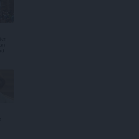
ien
 un
ad
e
n