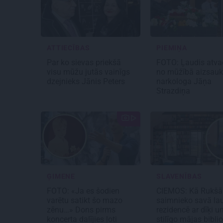
ATTIECĪBAS
PIEMIŅA
Par ko sievas priekšā
FOTO: Ļaudis atv
visu mūžu jutās vainīgs
no mūžībā aizsauk
dzejnieks Jānis Peters
narkologa Jāņa
Strazdiņa
ĢIMENE
SLAVENĪBAS
FOTO: «Ja es šodien
CIEMOS: Kā Rukšā
varētu satikt šo mazo
saimnieko savā la
zēnu…» Dons pirms
rezidencē ar dīķi u
koncerta dalījies ļoti
stilīgo mājas bibli