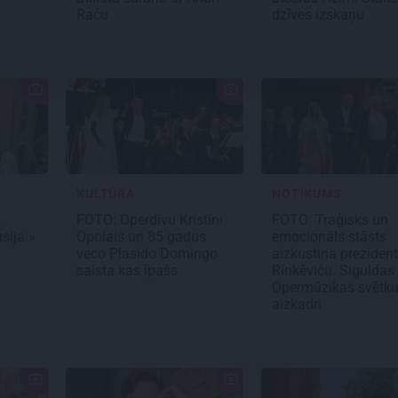
Raču
dzīves izskaņu
KULTŪRA
NOTIKUMS
s
FOTO: Operdīvu Kristīni
FOTO: Traģisks un
sija.»
Opolais un 85 gadus
emocionāls stāsts
veco Plasido Domingo
aizkustina preziden
saista kas īpašs
Rinkēviču. Siguldas
Opermūzikas svētk
aizkadri