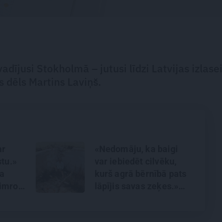
ījusi Stokholmā – jutusi līdzi Latvijas izlase
s dēls Martins Laviņš.
ar
«Nedomāju, ka baigi
stu.»
var iebiedēt cilvēku,
za
kurš agrā bērnībā pats
imrota
lāpījis savas zeķes.»
Saruna ar Lauri Dzelzīti