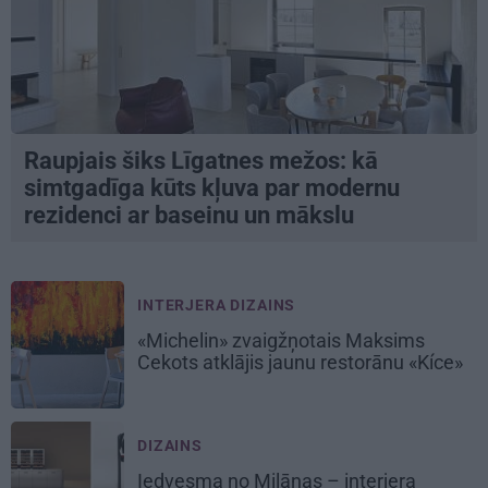
Raupjais šiks Līgatnes mežos: kā
simtgadīga kūts kļuva par modernu
rezidenci ar baseinu un mākslu
INTERJERA DIZAINS
«Michelin» zvaigžņotais Maksims
Cekots atklājis jaunu restorānu «Kíce»
DIZAINS
Iedvesma no Milānas – interjera