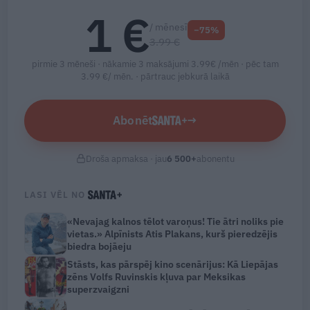
1 €
/ mēnesī
−75%
3.99 €
pirmie 3 mēneši · nākamie 3 maksājumi 3.99€ /mēn · pēc tam
3.99 €/ mēn. ·
pārtrauc jebkurā laikā
Abonēt
→
Droša apmaksa · jau
6 500
+
abonentu
LASI VĒL NO
«Nevajag kalnos tēlot varoņus! Tie ātri noliks pie
vietas.» Alpīnists Atis Plakans, kurš pieredzējis
biedra bojāeju
Stāsts, kas pārspēj kino scenārijus: Kā Liepājas
zēns Volfs Ruvinskis kļuva par Meksikas
superzvaigzni