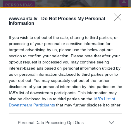
PERSONĪBAS
www.santa.lv -
Do Not Process My Personal
Information
If you wish to opt-out of the sale, sharing to third parties, or
processing of your personal or sensitive information for
targeted advertising by us, please use the below opt-out
section to confirm your selection. Please note that after your
opt-out request is processed you may continue seeing
FOTO: «Man sākās jauna dzīves
interest-based ads based on personal information utilized by
dimensija.» Naumova paziņo skaistus
us or personal information disclosed to third parties prior to
your opt-out. You may separately opt-out of the further
jaunumus ģimenē
disclosure of your personal information by third parties on the
IAB’s list of downstream participants. This information may
also be disclosed by us to third parties on the
IAB’s List of
Downstream Participants
that may further disclose it to other
MENTĀLĀ VESELĪBA
PERSONĪBAS
third parties.
Personal Data Processing Opt Outs