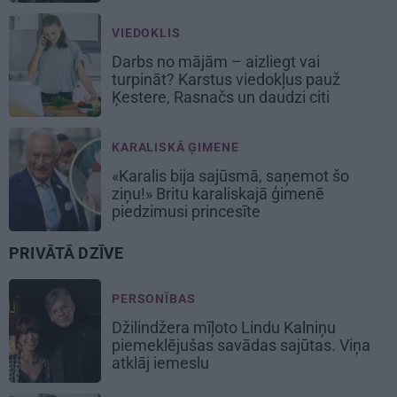
VIEDOKLIS
Darbs no mājām – aizliegt vai
turpināt? Karstus viedokļus pauž
Ķestere, Rasnačs un daudzi citi
KARALISKĀ ĢIMENE
«Karalis bija sajūsmā, saņemot šo
ziņu!» Britu karaliskajā ģimenē
piedzimusi princesīte
PRIVĀTĀ DZĪVE
PERSONĪBAS
Džilindžera mīļoto Lindu Kalniņu
piemeklējušas savādas sajūtas. Viņa
atklāj iemeslu