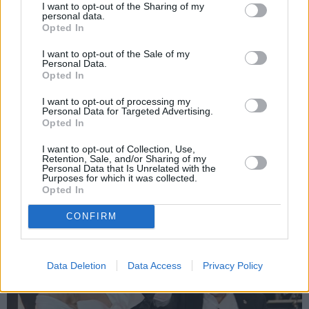
I want to opt-out of the Sharing of my
personal data.
Opted In
I want to opt-out of the Sale of my
Personal Data.
Opted In
Asiņainā
TikTok
tiešraide
«Ilgu laiku par to
šokē visus: Peress
klusēju.» Ostapenko
I want to opt-out of processing my
Hiltons nogādāts
beidzot atbild uz
Personal Data for Targeted Advertising.
Opted In
slimnīcā
pārmetumiem par svaru
I want to opt-out of Collection, Use,
Retention, Sale, and/or Sharing of my
Personal Data that Is Unrelated with the
KULTŪRA
Purposes for which it was collected.
Opted In
CONFIRM
Data Deletion
Data Access
Privacy Policy