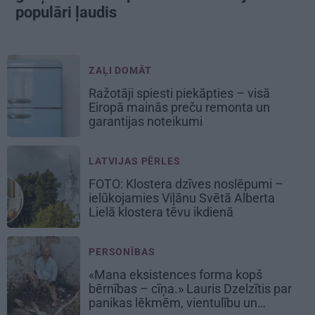
populāri ļaudis
ZAĻI DOMĀT
Ražotāji spiesti piekāpties – visā
Eiropā mainās preču remonta un
garantijas noteikumi
LATVIJAS PĒRLES
FOTO: Klostera dzīves noslēpumi –
ielūkojamies Viļānu Svētā Alberta
Lielā klostera tēvu ikdienā
PERSONĪBAS
«Mana eksistences forma kopš
bērnības – cīņa.» Lauris Dzelzītis par
panikas lēkmēm, vientulību un