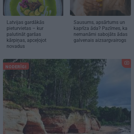
Latvijas gardākās
Sausums, apsārtums un
pieturvietas – kur
kaprīza āda? Pazīmes, ka
palutināt garšas
nemanāmi sabojāts ādas
kārpiņas, apceļojot
galvenais aizsargvairogs
novadus
NODERĪGI