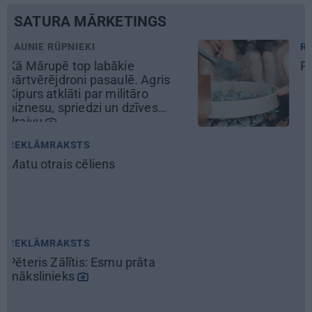
SATURA MĀRKETINGS
REKLĀMRAKSTS
Pirts sezonas izlase