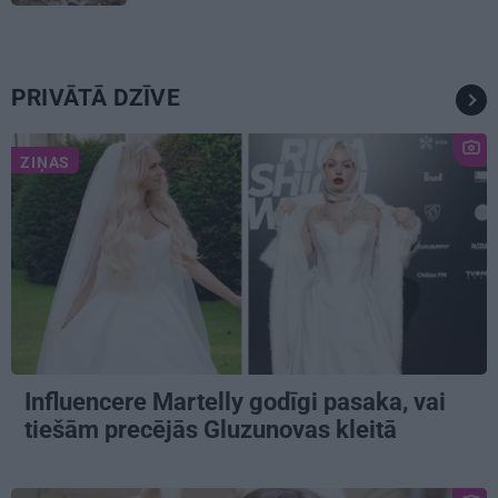
atgriešanos teātrī
PRIVĀTĀ DZĪVE
ZIŅAS
Influencere Martelly godīgi pasaka, vai
tiešām precējās Gluzunovas kleitā