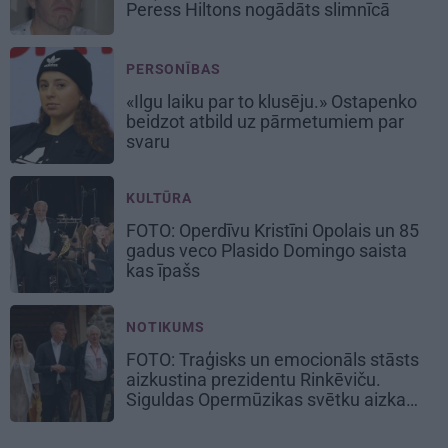
Peress Hiltons nogādāts slimnīcā
PERSONĪBAS
«Ilgu laiku par to klusēju.» Ostapenko
beidzot atbild uz pārmetumiem par
svaru
KULTŪRA
FOTO: Operdīvu Kristīni Opolais un 85
gadus veco Plasido Domingo saista
kas īpašs
NOTIKUMS
FOTO: Traģisks un emocionāls stāsts
aizkustina prezidentu Rinkēviču.
Siguldas Opermūzikas svētku aizkadri