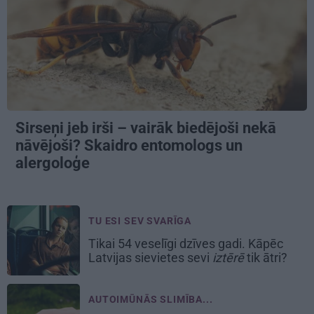
Sirseņi jeb irši – vairāk biedējoši nekā
nāvējoši? Skaidro entomologs un
alergoloģe
TU ESI SEV SVARĪGA
Tikai 54 veselīgi dzīves gadi. Kāpēc
Latvijas sievietes sevi
iztērē
tik ātri?
AUTOIMŪNĀS SLIMĪBA...