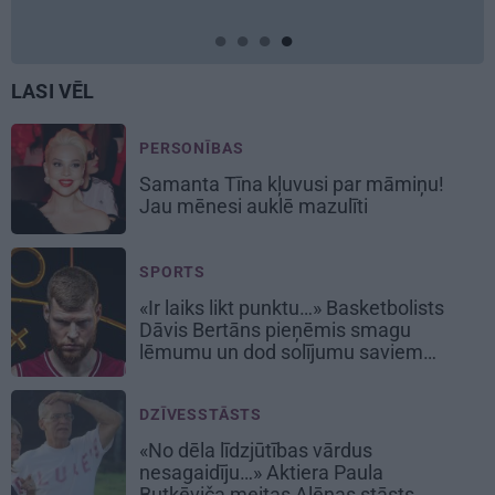
LASI VĒL
PERSONĪBAS
Samanta Tīna kļuvusi par māmiņu!
Jau mēnesi auklē mazulīti
SPORTS
«Ir laiks likt punktu…» Basketbolists
Dāvis Bertāns pieņēmis smagu
lēmumu un dod solījumu saviem
biedriem
DZĪVESSTĀSTS
«No dēla līdzjūtības vārdus
nesagaidīju…» Aktiera Paula
Butkēviča meitas Alēnas stāsts