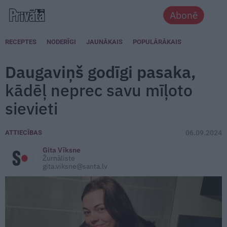
Abonē
RECEPTES
NODERĪGI
JAUNĀKAIS
POPULĀRĀKAIS
Daugaviņš godīgi pasaka,
kādēļ neprec savu mīļoto
sievieti
ATTIECĪBAS
06.09.2024
Gita Vīksne
Žurnāliste
gita.viksne@santa.lv