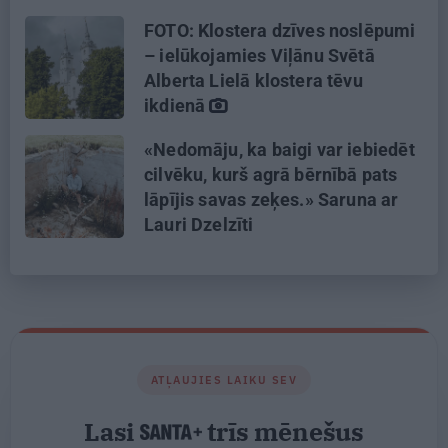
FOTO: Klostera dzīves noslēpumi
– ielūkojamies Viļānu Svētā
Alberta Lielā klostera tēvu
ikdienā
«Nedomāju, ka baigi var iebiedēt
cilvēku, kurš agrā bērnībā pats
lāpījis savas zeķes.» Saruna ar
Lauri Dzelzīti
ATĻAUJIES LAIKU SEV
Lasi
trīs mēnešus