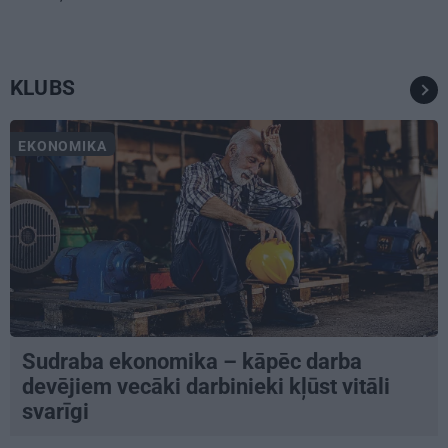
KLUBS
EKONOMIKA
Sudraba ekonomika – kāpēc darba
devējiem vecāki darbinieki kļūst vitāli
svarīgi