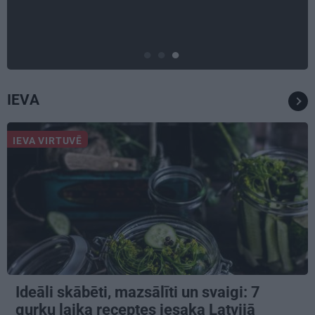
būt nepieklājīgi ziņkārīgam
IEVA
IEVA VIRTUVĒ
Ideāli skābēti, mazsālīti un svaigi: 7
gurķu laika receptes iesaka Latvijā