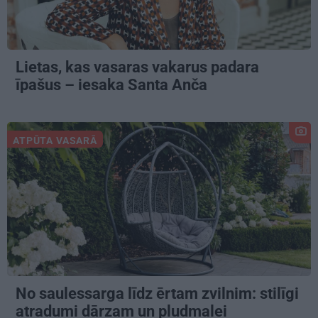
Lietas, kas vasaras vakarus padara
īpašus – iesaka Santa Anča
ATPŪTA VASARĀ
No saulessarga līdz ērtam zvilnim: stilīgi
atradumi dārzam un pludmalei