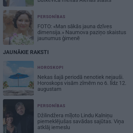
PERSONĪBAS
FOTO: «Man sākās jauna dzīves
dimensija.» Naumova paziņo skaistus
jaunumus ģimenē
JAUNĀKIE RAKSTI
HOROSKOPI
Nekas šajā periodā nenotiek nejauši.
Horoskops visām zīmēm no 6. līdz 12.
augustam
PERSONĪBAS
Džilindžera mīļoto Lindu Kalniņu
piemeklējušas savādas sajūtas. Viņa
atklāj iemeslu