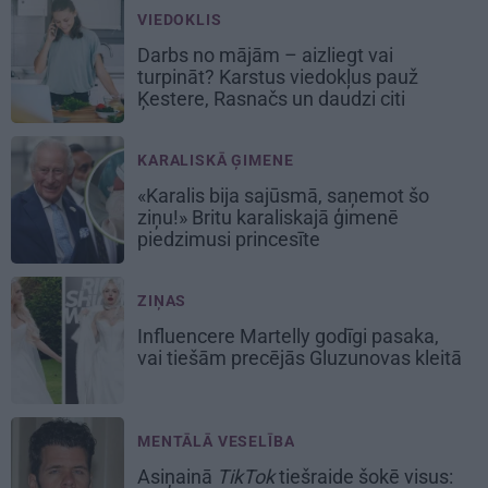
VIEDOKLIS
Darbs no mājām – aizliegt vai
turpināt? Karstus viedokļus pauž
Ķestere, Rasnačs un daudzi citi
KARALISKĀ ĢIMENE
«Karalis bija sajūsmā, saņemot šo
ziņu!» Britu karaliskajā ģimenē
piedzimusi princesīte
ZIŅAS
Influencere Martelly godīgi pasaka,
vai tiešām precējās Gluzunovas kleitā
MENTĀLĀ VESELĪBA
Asiņainā
TikTok
tiešraide šokē visus: