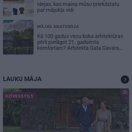
idejas, kas maina mūsu priekšstatu
par mājokļa vidi
MĀJAS ANATOMIJA
Kā 100 gadus vecu koka arhitektūras
pērli pielāgot 21. gadsimta
komfortam? Arhitekta Gata Gavara
pieredze
LAUKU MĀJA
DZĪVESSTILS