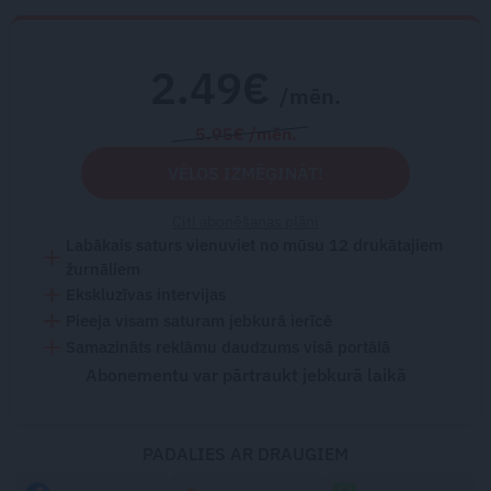
2.49€
/mēn.
5.95€ /mēn.
VĒLOS IZMĒĢINĀT!
Citi abonēšanas plāni
Labākais saturs vienuviet no mūsu 12 drukātajiem
žurnāliem
Ekskluzīvas intervijas
Pieeja visam saturam jebkurā ierīcē
Samazināts reklāmu daudzums visā portālā
Abonementu var pārtraukt jebkurā laikā
PADALIES AR DRAUGIEM