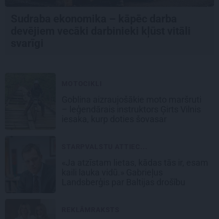
Sudraba ekonomika – kāpēc darba
devējiem vecāki darbinieki kļūst vitāli
svarīgi
MOTOCIKLI
Goblina aizraujošākie moto maršruti
– leģendārais instruktors Ģirts Vilnis
iesaka, kurp doties šovasar
STARPVALSTU ATTIEC...
«Ja atzīstam lietas, kādas tās ir, esam
kaili lauka vidū.» Gabrieļus
Landsberģis par Baltijas drošību
REKLĀMRAKSTS