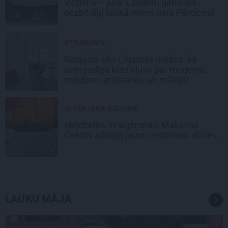
Virziens – jūra: Lauderu ģimenes
bezbēdīgi laiskā miera osta Pūrciemā
ATRADUMS
Raupjais šiks Līgatnes mežos: kā
simtgadīga kūts kļuva par modernu
rezidenci ar baseinu un mākslu
INTERJERA DIZAINS
«Michelin» zvaigžņotais Maksims
Cekots atklājis jaunu restorānu «Kíce»
LAUKU MĀJA