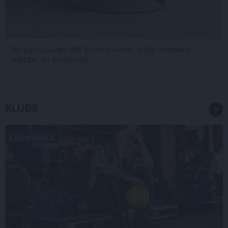
No saulessarga līdz ērtam zvilnim: stilīgi atradumi
dārzam un pludmalei
KLUBS
EKONOMIKA