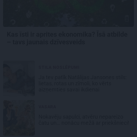
Kas īsti ir aprites ekonomika? Īsā atbilde
– tavs jaunais dzīvesveids
STILA NOSLĒPUMI
Ja tev patīk Natālijas Jansones stils:
lietas, rotas un zīmoli, ko vērts
aizņemties savai ikdienai
VASARA
Nokavēju sapulci, atvēru nepareizo
čatu un… nonācu mežā ar priekšnieci!