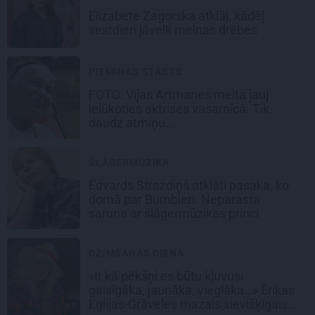
Elizabete Zagorska atklāj, kādēļ
sestdien jāvelk melnas drēbes
PIEMIŅAS STĀSTS
FOTO:
Vijas Artmanes meita
ļauj
ielūkoties aktrises vasarnīcā. Tik
daudz atmiņu…
ŠLĀGERMŪZIKA
Edvards Strazdiņš atklāti pasaka, ko
domā par Bumbieri. Neparasta
saruna ar šlāgermūzikas princi
DZIMŠANAS DIENA
«It kā pēkšņi es būtu kļuvusi
gaisīgāka, jaunāka, vieglāka…» Ērikas
Eglijas-Grāveles mazais sievišķīgais