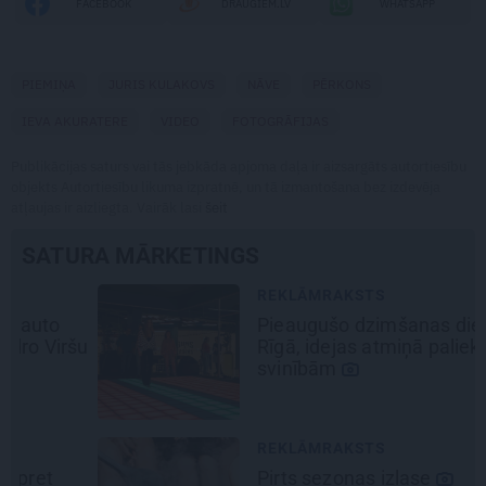
FACEBOOK
DRAUGIEM.LV
WHATSAPP
PIEMIŅA
JURIS KULAKOVS
NĀVE
PĒRKONS
IEVA AKURATERE
VIDEO
FOTOGRĀFIJAS
Publikācijas saturs vai tās jebkāda apjoma daļa ir aizsargāts autortiesību
objekts Autortiesību likuma izpratnē, un tā izmantošana bez izdevēja
atļaujas ir aizliegta. Vairāk lasi
šeit
SATURA MĀRKETINGS
REKLĀMRAKSTS
Pieaugušo dzimšanas diena
šu
Rīgā, idejas atmiņā paliekošām
svinībām
REKLĀMRAKSTS
Pirts sezonas izlase