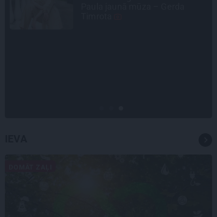
Kreile par depresiju, mobingu un
ceļu līdz lielajām lomām
SLAVENĪBU MĪLUĻI
«Cilvēki mēdz sāpināt, bet suns
mīl, neskatoties ne uz ko.»
Nikolaja Puzikova un sievas
Gitas mīlules – Faira un Late
IEVA
DOMĀT ZAĻI