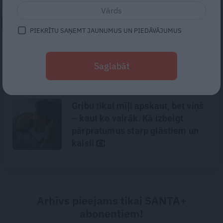
NEPALAID GARĀM!
PIEKRĪTU SAŅEMT JAUNUMUS UN PIEDĀVĀJUMUS
«Todien viņš devās apciemot
mammu…» Draugi stāsta, kāds
Saglabāt
bija Priekulē policista
nogalinātais modes mākslinieks
Gribu tikai mīļi apskaut, bet viņš
– kaut ko vairāk. Kā izbeigt
pārpratumus starp glāstiem un
kaisli
Arhīvs pieejams tikai SANTA+
abonentiem!