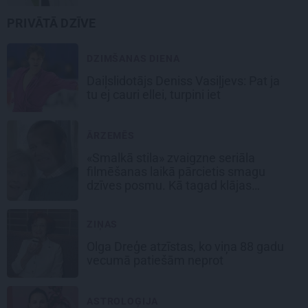
PRIVĀTĀ DZĪVE
DZIMŠANAS DIENA
Daiļslidotājs Deniss Vasiļjevs: Pat ja
tu ej cauri ellei, turpini iet
ĀRZEMĒS
«Smalkā stila» zvaigzne seriāla
filmēšanas laikā pārcietis smagu
dzīves posmu. Kā tagad klājas
Emetam?
ZIŅAS
Olga Dreģe atzīstas, ko viņa 88 gadu
vecumā patiešām neprot
ASTROLOĢIJA