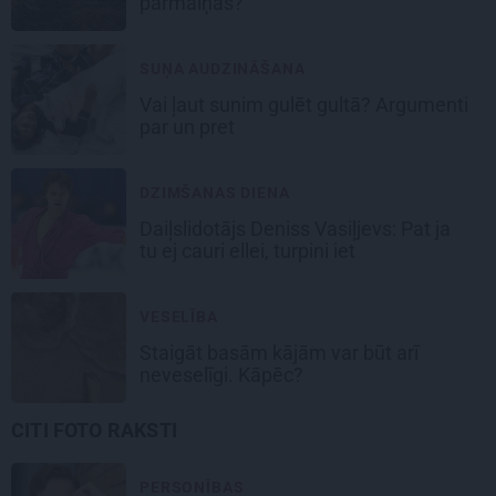
pārmaiņas?
SUŅA AUDZINĀŠANA
Vai ļaut sunim gulēt gultā? Argumenti
par un pret
DZIMŠANAS DIENA
Daiļslidotājs Deniss Vasiļjevs: Pat ja
tu ej cauri ellei, turpini iet
VESELĪBA
Staigāt basām kājām var būt arī
neveselīgi. Kāpēc?
CITI FOTO RAKSTI
PERSONĪBAS