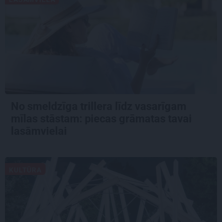
No smeldzīga trillera līdz vasarīgam
mīlas stāstam: piecas grāmatas tavai
lasāmvielai
KULTŪRA