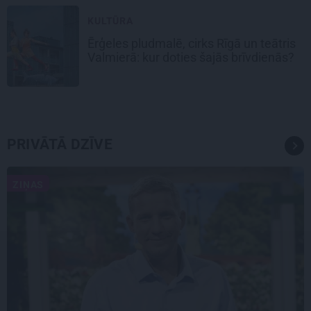
KULTŪRA
Ērģeles pludmalē, cirks Rīgā un teātris
Valmierā: kur doties šajās brīvdienās?
PRIVĀTĀ DZĪVE
ZIŅAS