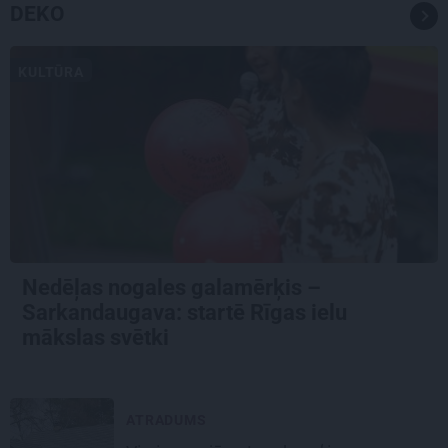
DEKO
KULTŪRA
Nedēļas nogales galamērķis –
Sarkandaugava: startē Rīgas ielu
mākslas svētki
ATRADUMS