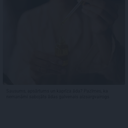
Sausums, apsārtums un kaprīza āda? Pazīmes, ka
nemanāmi sabojāts ādas galvenais aizsargvairogs