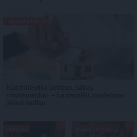
LIKUMA LABIRINTI
Kad mīlestība beidzas, sākas
«matemātika» – kā nepalikt zaudētājos,
šķirot laulību
PIEREDZE
APCEĻO LATVIJU