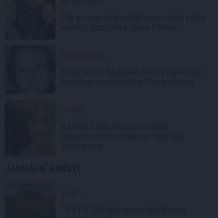
ATTIECĪBAS
Par ko sievas priekšā visu mūžu jutās
vainīgs dzejnieks Jānis Peters
SĒRU VĒSTS
Sēru vēsts: Meksikā miris populārais
mūzikas apskatnieks Klāss Vāvere
ZIŅAS
Aktrise Lidija Pupure izglābj
draudzeni un nonāk pie skumjas
atklāsmes
JAUNĀKIE RAKSTI
TESTI
TESTS: Cik labi tu izproti klimata