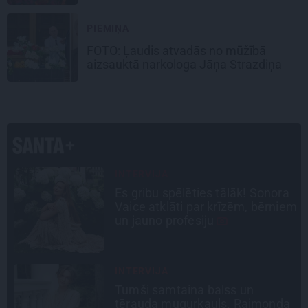
noslēpums
PIEMIŅA
FOTO: Ļaudis atvadās no mūžībā
aizsauktā narkologa Jāņa Strazdiņa
STIPRAIS STĀSTS
a
«Bērnus ar tik augstu cukura
em
līmeni mēdz ievest jau komā.»
Madara un Gatis par dzīvi ar dēla
diabētu
INTERVIJA
Grūtāk par atkailināšanos ir
a
pieņemt sevi. Aktrise Katrīna