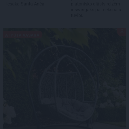
iesaka Santa Anča
platonisks glāsts reizēm
ir svarīgāks par seksuālu
tuvību
ATPŪTA VASARĀ