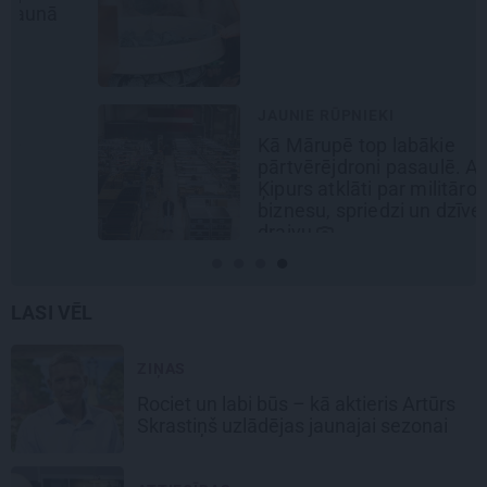
JAUNIE RŪPNIEKI
Kā Mārupē top labākie
pārtvērējdroni pasaulē. Agris
Ķipurs atklāti par militāro
biznesu, spriedzi un dzīves
draivu
LASI VĒL
ZIŅAS
Rociet un labi būs – kā aktieris Artūrs
Skrastiņš uzlādējas jaunajai sezonai