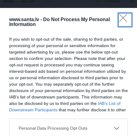
Rociet un labi būs – kā aktieris Artūrs
Skrastiņš uzlādējas jaunajai sezonai
www.santa.lv -
Do Not Process My Personal
Information
If you wish to opt-out of the sale, sharing to third parties, or
ĀRZEMĒS
processing of your personal or sensitive information for
targeted advertising by us, please use the below opt-out
section to confirm your selection. Please note that after your
opt-out request is processed you may continue seeing
interest-based ads based on personal information utilized by
us or personal information disclosed to third parties prior to
your opt-out. You may separately opt-out of the further
disclosure of your personal information by third parties on the
IAB’s list of downstream participants. This information may
also be disclosed by us to third parties on the
IAB’s List of
«Smalkā stila» zvaigzne seriāla
Downstream Participants
that may further disclose it to other
filmēšanas laikā pārcietis smagu dzīves
third parties.
posmu. Kā tagad klājas Emetam?
Personal Data Processing Opt Outs