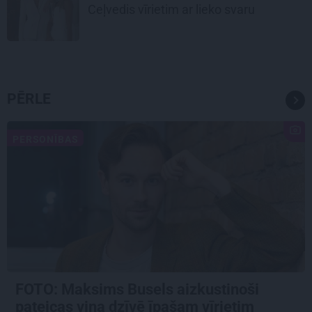
Ceļvedis vīrietim ar lieko svaru
PĒRLE
PERSONĪBAS
FOTO: Maksims Busels aizkustinoši
pateicas viņa dzīvē īpašam vīrietim