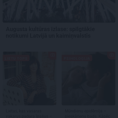
Augusta kultūras izlase: spilgtākie
notikumi Latvijā un kaimiņvalstīs
LIETU TOPS
PSIHOLOĢIJA
Lietas, kas vasaras
Mūsdienu epidēmija –
vakarus padara īpašus –
pieskārienu bads. Kāpēc