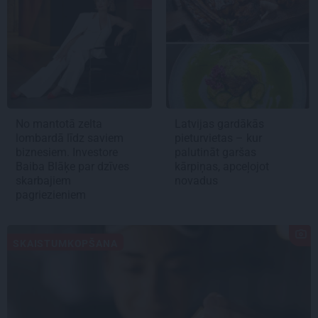
No mantotā zelta
Latvijas gardākās
lombardā līdz saviem
pieturvietas – kur
biznesiem. Investore
palutināt garšas
Baiba Blāķe par dzīves
kārpiņas, apceļojot
skarbajiem
novadus
pagriezieniem
SKAISTUMKOPŠANA