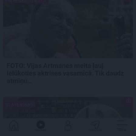
PIEMIŅAS STĀSTS
FOTO:
Vijas Artmanes meita
ļauj
ielūkoties aktrises vasarnīcā. Tik daudz
atmiņu…
SLAVENĪBAS
GALVENĀ
KLAUSIES
IENĀC
PADALĪTIES
VAIRĀK