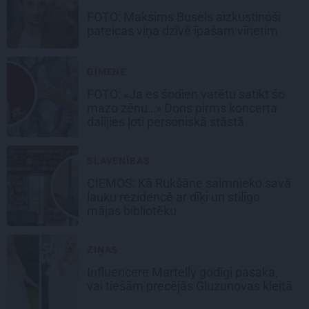
FOTO: Maksims Busels aizkustinoši
pateicas viņa dzīvē īpašam vīrietim
ĢIMENE
FOTO: «Ja es šodien varētu satikt šo
mazo zēnu…» Dons pirms koncerta
dalījies ļoti personiskā stāstā
SLAVENĪBAS
CIEMOS: Kā Rukšāne saimnieko savā
lauku rezidencē ar dīķi un stilīgo
mājas bibliotēku
ZIŅAS
Influencere Martelly godīgi pasaka,
vai tiešām precējās Gluzunovas kleitā