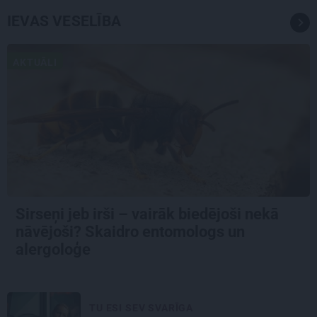
IEVAS VESELĪBA
AKTUĀLI
Sirseņi jeb irši – vairāk biedējoši nekā
nāvējoši? Skaidro entomologs un
alergoloģe
TU ESI SEV SVARĪGA