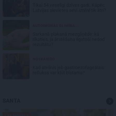
Tikai 54 veselīgi dzīves gadi. Kāpēc
Latvijas sievietes sevi
iztērē
tik ātri?
AUTOIMŪNĀS SLIMĪBA...
Sarkanā plakanā mezgliņēde: kā
rīkoties, ja ārstēšana ilgstoši nedod
rezultātu?
NOSKAIDRO
Kad atvilnis jeb gastroezofageālais
reflukss var kļūt bīstams?
SANTA
LASĀMVIELA