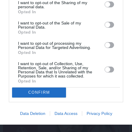
I want to opt-out of the Sharing of my
personal data.
Opted In
SĒRU VĒSTS
ZIŅAS
I want to opt-out of the Sale of my
Personal Data.
Opted In
I want to opt-out of processing my
Personal Data for Targeted Advertising.
Opted In
I want to opt-out of Collection, Use,
Retention, Sale, and/or Sharing of my
Sēru vēsts: Meksikā miris
Olga Dreģe atzīstas, ko
Personal Data that Is Unrelated with the
Purposes for which it was collected.
populārais mūzikas
viņa 88 gadu vecumā
Opted In
apskatnieks Klāss Vāvere
patiešām neprot
CONFIRM
ASTROLOĢIJA
Data Deletion
Data Access
Privacy Policy