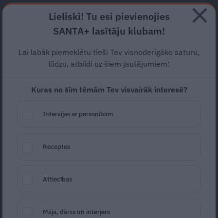
Abonē
Lieliski! Tu esi pievienojies
SANTA+ lasītāju klubam!
RECEPTES
NODERĪGI
JAUNĀKAIS
POPULĀRĀKAIS
Lai labāk piemeklētu tieši Tev visnoderīgāko saturu,
Bijusī sieva, meita un citi
lūdzu, atbildi uz šiem jautājumiem:
parāda
unikālas Kulakova
Kuras no šīm tēmām Tev visvairāk interesē?
bildes un video
. Bez asarām
Intervijas ar personībām
neiztikt…
PIEMIŅA
15.02.2024
Receptes
Marta Kalniņa-Avotiņa
portals@santa.lv
Attiecības
Māja, dārzs un interjers