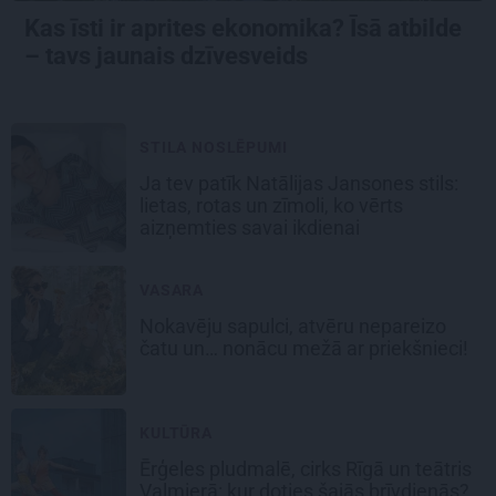
Kas īsti ir aprites ekonomika? Īsā atbilde
– tavs jaunais dzīvesveids
STILA NOSLĒPUMI
Ja tev patīk Natālijas Jansones stils:
lietas, rotas un zīmoli, ko vērts
aizņemties savai ikdienai
VASARA
Nokavēju sapulci, atvēru nepareizo
čatu un… nonācu mežā ar priekšnieci!
KULTŪRA
Ērģeles pludmalē, cirks Rīgā un teātris
Valmierā: kur doties šajās brīvdienās?