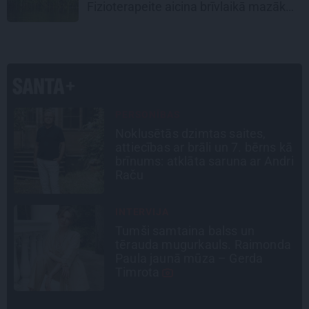
Fizioterapeite aicina brīvlaikā mazāk
laika veltīt viedierīcēm
SLAVENĪBU MĪLUĻI
«Cilvēki mēdz sāpināt, bet suns
ā
mīl, neskatoties ne uz ko.»
i
Nikolaja Puzikova un sievas
Gitas mīlules – Faira un Late
INTERVIJA
Grūtāk par atkailināšanos ir
a
pieņemt sevi. Aktrise Katrīna
Kreile par depresiju, mobingu un
ceļu līdz lielajām lomām
STIPRAIS STĀSTS