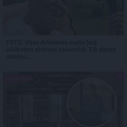
FOTO:
Vijas Artmanes meita
ļauj
ielūkoties aktrises vasarnīcā. Tik daudz
atmiņu…
SLAVENĪBAS