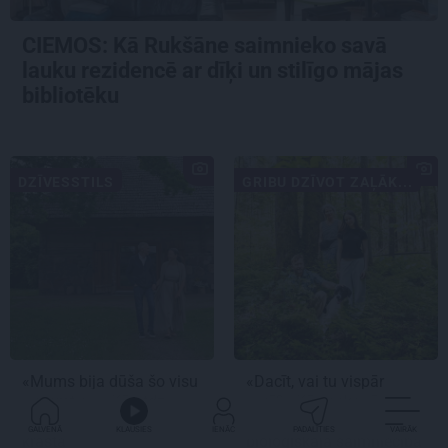
CIEMOS: Kā Rukšāne saimnieko savā
lauku rezidencē ar dīķi un stilīgo mājas
bibliotēku
DZĪVESSTILS
GRIBU DZĪVOT ZAĻĀK...
«Mums bija dūša šo visu
«Dacīt, vai tu vispār
uzņemties.» Kā atdzima
ravē?» Kā saskaņā ar
senā viensēta Salacas
dabu saimnieko
GALVENĀ
KLAUSIES
IENĀC
PADALĪTIES
VAIRĀK
krastā
bioloģiskajā saimniecībā