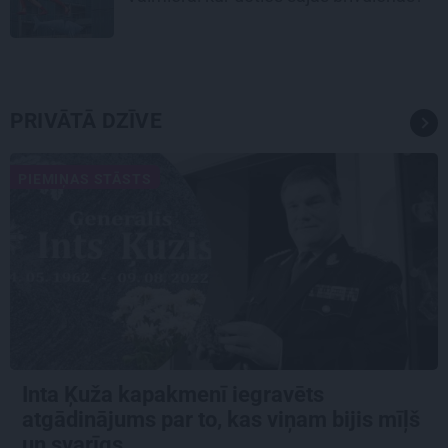
PRIVĀTĀ DZĪVE
PIEMIŅAS STĀSTS
Inta Ķuža kapakmenī iegravēts
atgādinājums par to, kas viņam bijis mīļš
un svarīgs…