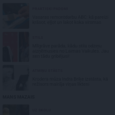
PRAKTISKI PADOMI
Vasaras remontdarbu ABC: kā pareizi
krāsot, eļļot un lakot koka virsmas
STILS
Mīlgrāve parāda, kādu stila odziņu
aizņēmusies no Laimas Vaikules. Jau
sen tādu gribējusi!
ATMIŅU STĀSTS
Krodera mūza Indra Briķe izstāsta, kā
režisors mainīja viņas likteni
MANS MAZAIS
UZ SKOLU