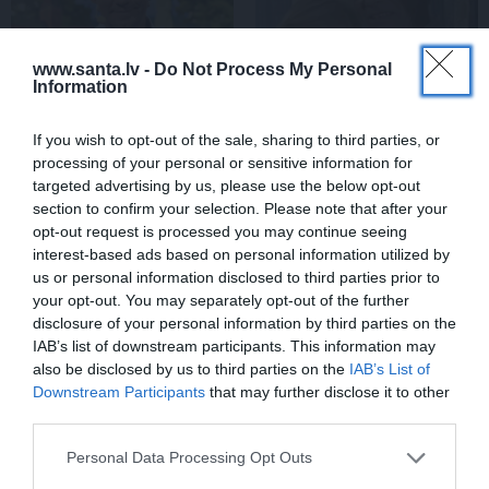
www.santa.lv -
Do Not Process My Personal
Information
If you wish to opt-out of the sale, sharing to third parties, or
processing of your personal or sensitive information for
Rociet un labi būs – kā
«Smalkā stila» zvaigzne
targeted advertising by us, please use the below opt-out
aktieris Artūrs Skrastiņš
seriāla filmēšanas laikā
section to confirm your selection. Please note that after your
uzlādējas jaunajai
pārcietis smagu dzīves
opt-out request is processed you may continue seeing
sezonai
posmu. Kā tagad klājas
Emetam?
interest-based ads based on personal information utilized by
us or personal information disclosed to third parties prior to
your opt-out. You may separately opt-out of the further
disclosure of your personal information by third parties on the
SĒRU VĒSTS
IAB’s list of downstream participants. This information may
also be disclosed by us to third parties on the
IAB’s List of
Downstream Participants
that may further disclose it to other
third parties.
Personal Data Processing Opt Outs