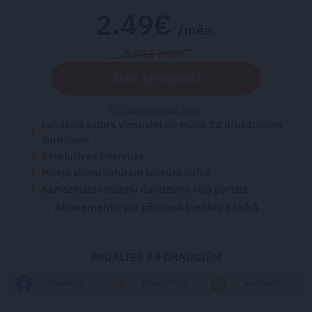
2.49€
/mēn.
5.95€ /mēn.
VĒLOS IZMĒĢINĀT!
Citi abonēšanas plāni
Labākais saturs vienuviet no mūsu 12 drukātajiem
žurnāliem
Ekskluzīvas intervijas
Pieeja visam saturam jebkurā ierīcē
Samazināts reklāmu daudzums visā portālā
Abonementu var pārtraukt jebkurā laikā
PADALIES AR DRAUGIEM
FACEBOOK
DRAUGIEM.LV
WHATSAPP