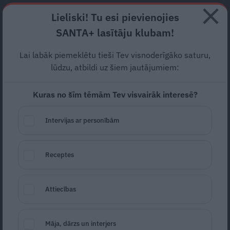
Abonē
Lieliski! Tu esi pievienojies
SANTA+ lasītāju klubam!
RECEPTES
NODERĪGI
JAUNĀKAIS
POPULĀRĀKAIS
Lai labāk piemeklētu tieši Tev visnoderīgāko saturu,
Mierīgs pusaudzis.
Vai tas ir
lūdzu, atbildi uz šiem jautājumiem:
iespējams?
Kuras no šīm tēmām Tev visvairāk interesē?
BĒRNI UN PUSAUDŽI
10.10.2024
Intervijas ar personībām
Laura Ikauniece
Receptes
Attiecības
Māja, dārzs un interjers