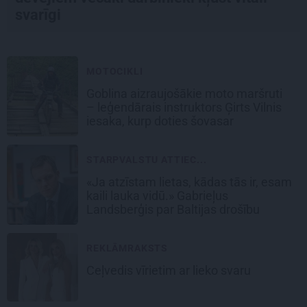
svarīgi
MOTOCIKLI
Goblina aizraujošākie moto maršruti
– leģendārais instruktors Ģirts Vilnis
iesaka, kurp doties šovasar
STARPVALSTU ATTIEC...
«Ja atzīstam lietas, kādas tās ir, esam
kaili lauka vidū.» Gabrieļus
Landsberģis par Baltijas drošību
REKLĀMRAKSTS
Ceļvedis vīrietim ar lieko svaru