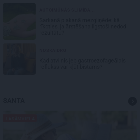
AUTOIMŪNĀS SLIMĪBA...
Sarkanā plakanā mezgliņēde: kā
rīkoties, ja ārstēšana ilgstoši nedod
rezultātu?
NOSKAIDRO
Kad atvilnis jeb gastroezofageālais
reflukss var kļūt bīstams?
SANTA
LASĀMVIELA