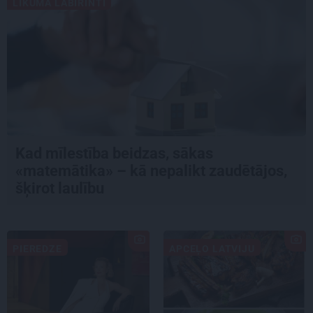
LIKUMA LABIRINTI
Kad mīlestība beidzas, sākas
«matemātika» – kā nepalikt zaudētājos,
šķirot laulību
PIEREDZE
APCEĻO LATVIJU