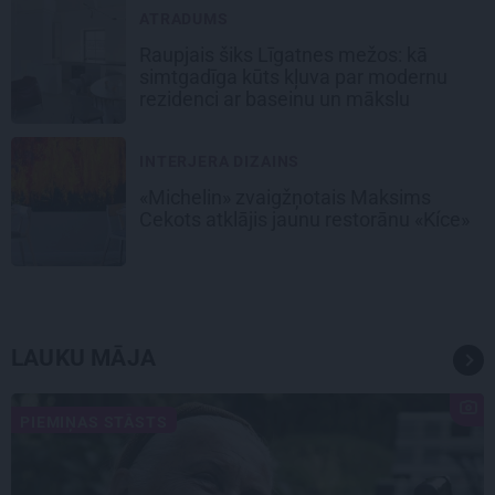
ATRADUMS
Raupjais šiks Līgatnes mežos: kā
simtgadīga kūts kļuva par modernu
rezidenci ar baseinu un mākslu
INTERJERA DIZAINS
«Michelin» zvaigžņotais Maksims
Cekots atklājis jaunu restorānu «Kíce»
LAUKU MĀJA
PIEMIŅAS STĀSTS