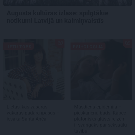
Augusta kultūras izlase: spilgtākie
notikumi Latvijā un kaimiņvalstīs
LIETU TOPS
PSIHOLOĢIJA
Lietas, kas vasaras
Mūsdienu epidēmija –
vakarus padara īpašus –
pieskārienu bads. Kāpēc
iesaka Santa Anča
platonisks glāsts reizēm
ir svarīgāks par seksuālu
tuvību