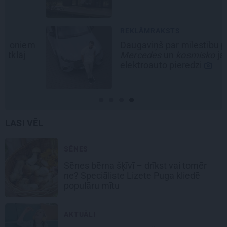
REKLĀMRAKSTS
Daugaviņš par mīlestību pret
Mercedes
un
kosmisko
jaunā
elektroauto pieredzi
LASI VĒL
SĒNES
Sēnes bērna šķīvī – drīkst vai tomēr
ne? Speciāliste Lizete Puga kliedē
populāru mītu
AKTUĀLI