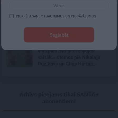
NEPALAID GARĀM!
«Todien viņš devās apciemot
PIEKRĪTU SAŅEMT JAUNUMUS UN PIEDĀVĀJUMUS
mammu…» Draugi stāsta, kāds
bija Priekulē policista
nogalinātais modes mākslinieks
Saglabāt
«Suņa mūžs ir īss – gribas, lai
viņš piedzīvo pēc iespējas
vairāk.» Ciemos pie Nikolaja
Puzikova un Gitas Hertas
mīlulēm
Arhīvs pieejams tikai SANTA+
abonentiem!