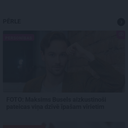
PĒRLE
PERSONĪBAS
FOTO: Maksims Busels aizkustinoši
pateicas viņa dzīvē īpašam vīrietim