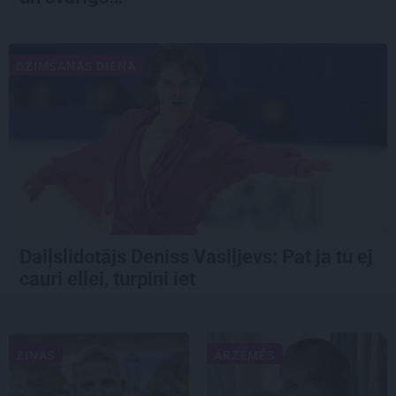
DZIMŠANAS DIENA
Daiļslidotājs Deniss Vasiļjevs: Pat ja tu ej
cauri ellei, turpini iet
ZIŅAS
ĀRZEMĒS