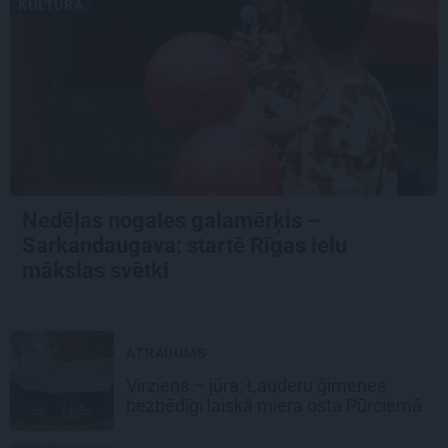
KULTŪRA
Nedēļas nogales galamērķis –
Sarkandaugava: startē Rīgas ielu
mākslas svētki
ATRADUMS
Virziens – jūra: Lauderu ģimenes
bezbēdīgi laiskā miera osta Pūrciemā