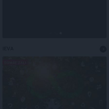
«Bērnus ar tik augstu cukura
līmeni mēdz ievest jau komā.»
Madara un Gatis par dzīvi ar dēla
diabētu
IEVA
DOMĀT ZAĻI