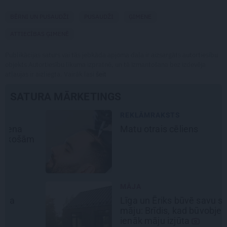
BĒRNI UN PUSAUDŽI
PUSAUDŽI
ĢIMENE
ATTIECĪBAS ĢIMENĒ
Publikācijas saturs vai tās jebkāda apjoma daļa ir aizsargāts autortiesību
objekts Autortiesību likuma izpratnē, un tā izmantošana bez izdevēja
atļaujas ir aizliegta. Vairāk lasi
šeit
SATURA MĀRKETINGS
REKLĀMRAKSTS
Matu otrais cēliens
MĀJA
Līga un Ēriks būvē savu sapņu
māju: Brīdis, kad būvobjektā
ienāk māju izjūta