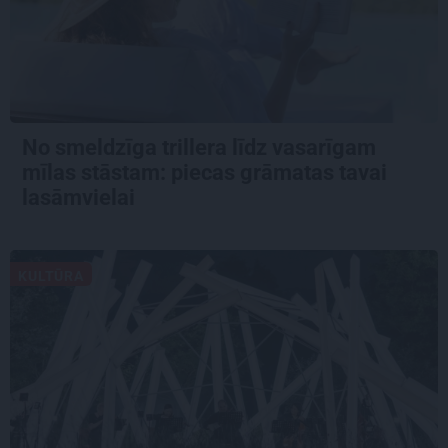
No smeldzīga trillera līdz vasarīgam
mīlas stāstam: piecas grāmatas tavai
lasāmvielai
KULTŪRA