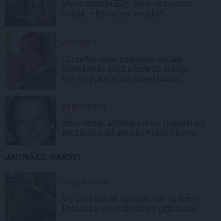
Viens pats mājās. Kurš uztraucas
vairāk – bērns vai vecāki?
ĀRZEMĒS
«Smalkā stila» zvaigzne seriāla
filmēšanas laikā pārcietis smagu
dzīves posmu. Kā tagad klājas
Emetam?
SĒRU VĒSTS
Sēru vēsts: Meksikā miris populārais
mūzikas apskatnieks Klāss Vāvere
JAUNĀKIE RAKSTI
DĀRZA DARBI
Vai pret dabas stihijām var cīnīties?
Praktisks ceļvedis dārza glābšanai