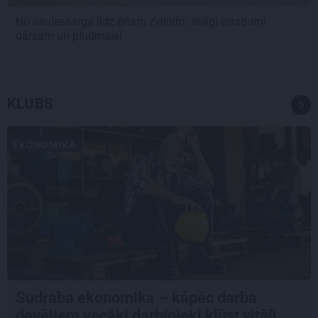
No saulessarga līdz ērtam zvilnim: stilīgi atradumi
dārzam un pludmalei
KLUBS
EKONOMIKA
Sudraba ekonomika – kāpēc darba
devējiem vecāki darbinieki kļūst vitāli