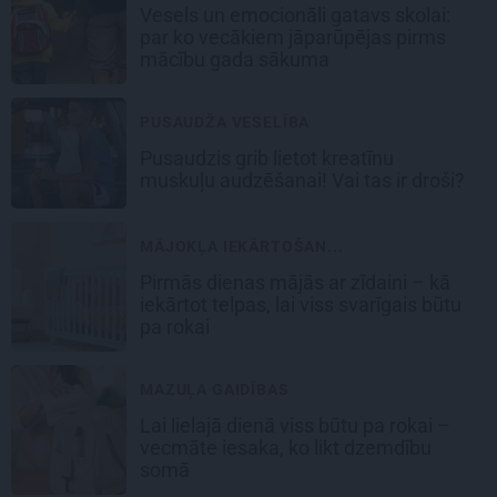
Vesels un emocionāli gatavs skolai:
par ko vecākiem jāparūpējas pirms
mācību gada sākuma
PUSAUDŽA VESELĪBA
Pusaudzis grib lietot kreatīnu
muskuļu audzēšanai! Vai tas ir droši?
MĀJOKĻA IEKĀRTOŠAN...
Pirmās dienas mājās ar zīdaini – kā
iekārtot telpas, lai viss svarīgais būtu
pa rokai
MAZUĻA GAIDĪBAS
Lai lielajā dienā viss būtu pa rokai –
vecmāte iesaka, ko likt dzemdību
somā