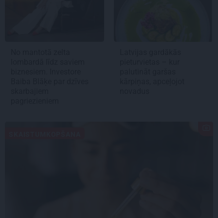
No mantotā zelta
Latvijas gardākās
lombardā līdz saviem
pieturvietas – kur
biznesiem. Investore
palutināt garšas
Baiba Blāķe par dzīves
kārpiņas, apceļojot
skarbajiem
novadus
pagriezieniem
SKAISTUMKOPŠANA