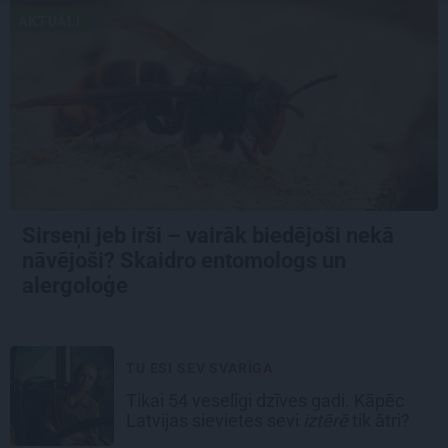
AKTUĀLI
Sirseņi jeb irši – vairāk biedējoši nekā
nāvējoši? Skaidro entomologs un
alergoloģe
TU ESI SEV SVARĪGA
Tikai 54 veselīgi dzīves gadi. Kāpēc
Latvijas sievietes sevi
iztērē
tik ātri?