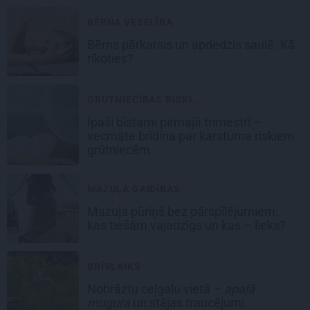
BĒRNA VESELĪBA
Bērns pārkarsis un apdedzis saulē. Kā
rīkoties?
GRŪTNIECĪBAS RISKI...
Īpaši bīstami pirmajā trimestrī –
vecmāte brīdina par karstuma riskiem
grūtniecēm
MAZUĻA GAIDĪBAS
Mazuļa pūriņš bez pārspīlējumiem:
kas tiešām vajadzīgs un kas – lieks?
BRĪVLAIKS
Nobrāztu ceļgalu vietā –
apaļā
mugura
un stājas traucējumi.