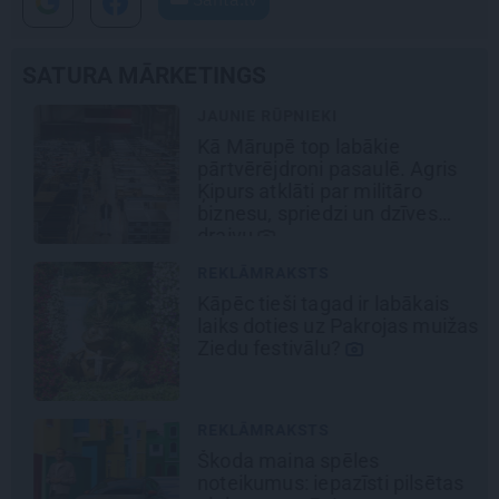
SATURA MĀRKETINGS
JAUNIE RŪPNIEKI
Kā Mārupē top labākie
pārtvērējdroni pasaulē. Agris
Ķipurs atklāti par militāro
biznesu, spriedzi un dzīves
draivu
REKLĀMRAKSTS
Kāpēc tieši tagad ir labākais
laiks doties uz Pakrojas muižas
Ziedu festivālu?
REKLĀMRAKSTS
Škoda maina spēles
noteikumus: iepazīsti pilsētas