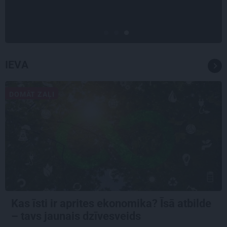
pieredzējis biedra bojāeju
IEVA
DOMĀT ZAĻI
Kas īsti ir aprites ekonomika? Īsā atbilde
– tavs jaunais dzīvesveids