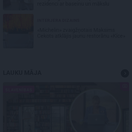
rezidenci ar baseinu un mākslu
INTERJERA DIZAINS
«Michelin» zvaigžņotais Maksims
Cekots atklājis jaunu restorānu «Kíce»
LAUKU MĀJA
SLAVENĪBAS