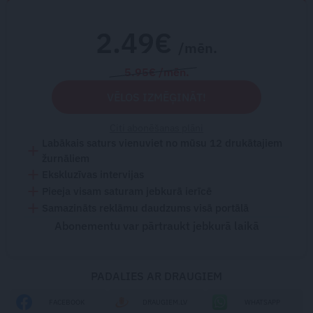
2.49€
/mēn.
5.95€ /mēn.
VĒLOS IZMĒĢINĀT!
Citi abonēšanas plāni
Labākais saturs vienuviet no mūsu 12 drukātajiem
žurnāliem
Ekskluzīvas intervijas
Pieeja visam saturam jebkurā ierīcē
Samazināts reklāmu daudzums visā portālā
Abonementu var pārtraukt jebkurā laikā
PADALIES AR DRAUGIEM
FACEBOOK
DRAUGIEM.LV
WHATSAPP