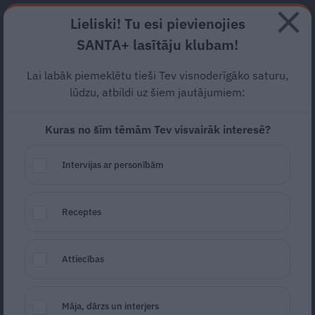
Abonē
Lieliski! Tu esi pievienojies
SANTA+ lasītāju klubam!
RECEPTES
NODERĪGI
JAUNĀKAIS
POPULĀRĀKAIS
Lai labāk piemeklētu tieši Tev visnoderīgāko saturu,
Kā bērniem nezaudēt
lūdzu, atbildi uz šiem jautājumiem:
motivāciju mācīties?
Kuras no šīm tēmām Tev visvairāk interesē?
SKOLA
11.04.2025
Intervijas ar personībām
Santa.lv
Redakcija
portals@santa.lv
Receptes
Attiecības
Māja, dārzs un interjers