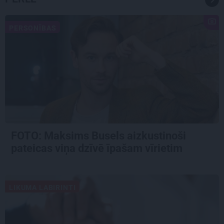
PERSONĪBAS
FOTO: Maksims Busels aizkustinoši
pateicas viņa dzīvē īpašam vīrietim
LIKUMA LABIRINTI