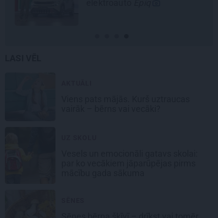
elektroauto
Epiq
LASI VĒL
AKTUĀLI
Viens pats mājās. Kurš uztraucas
vairāk – bērns vai vecāki?
UZ SKOLU
Vesels un emocionāli gatavs skolai:
par ko vecākiem jāparūpējas pirms
mācību gada sākuma
SĒNES
Sēnes bērna šķīvī – drīkst vai tomēr