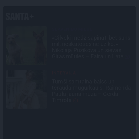
CEĻOJUMA PLĀNS
s
Draudzeņu ceļojums bez
drāmām: noderīgi padomi
plānošanai un 16 galamērķu
idejas
INTERVIJA
Grūtāk par atkailināšanos ir
a
pieņemt sevi. Aktrise Katrīna
Kreile par depresiju, mobingu un
ceļu līdz lielajām lomām
INTERVIJA
«Nevajag kalnos tēlot varoņus!
Tie ātri noliks pie vietas.»
Alpīnists Atis Plakans, kurš