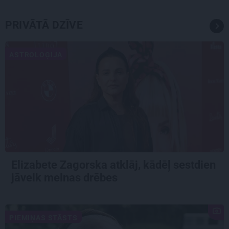
PRIVĀTĀ DZĪVE
ASTROLOĢIJA
Elizabete Zagorska atklāj, kādēļ sestdien
jāvelk melnas drēbes
PIEMIŅAS STĀSTS