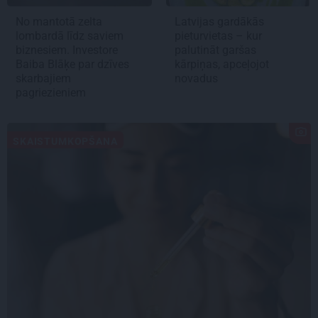
No mantotā zelta
Latvijas gardākās
lombardā līdz saviem
pieturvietas – kur
biznesiem. Investore
palutināt garšas
Baiba Blāķe par dzīves
kārpiņas, apceļojot
skarbajiem
novadus
pagriezieniem
SKAISTUMKOPŠANA