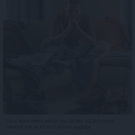
Tavs lētais krekls nemaz nav tik lēts. Kā ātrā mode
ietekmē vidi un ko darīt ar lieko apģērbu