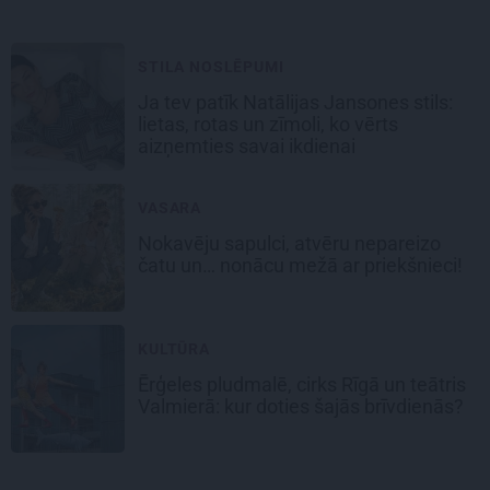
STILA NOSLĒPUMI
Ja tev patīk Natālijas Jansones stils:
lietas, rotas un zīmoli, ko vērts
aizņemties savai ikdienai
VASARA
Nokavēju sapulci, atvēru nepareizo
čatu un… nonācu mežā ar priekšnieci!
KULTŪRA
Ērģeles pludmalē, cirks Rīgā un teātris
Valmierā: kur doties šajās brīvdienās?