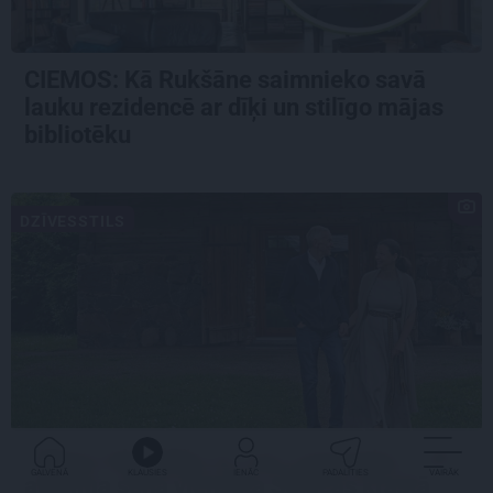
CIEMOS: Kā Rukšāne saimnieko savā
lauku rezidencē ar dīķi un stilīgo mājas
bibliotēku
DZĪVESSTILS
«Mums bija dūša šo visu uzņemties.» Kā
GALVENĀ
KLAUSIES
IENĀC
PADALĪTIES
VAIRĀK
atdzima senā viensēta Salacas krastā