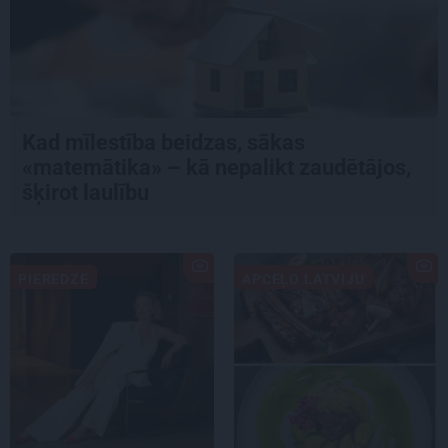
Kad mīlestība beidzas, sākas
«matemātika» – kā nepalikt zaudētājos,
šķirot laulību
PIEREDZE
APCEĻO LATVIJU