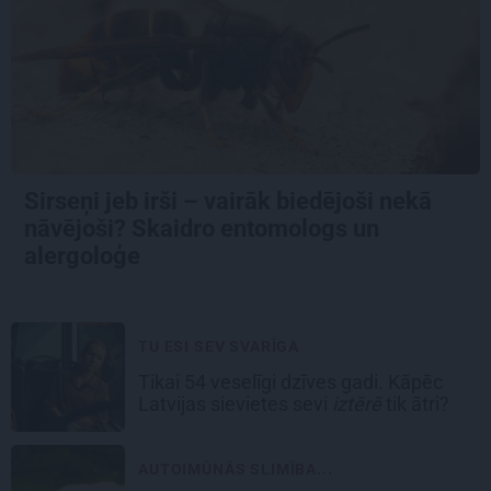
Sirseņi jeb irši – vairāk biedējoši nekā
nāvējoši? Skaidro entomologs un
alergoloģe
TU ESI SEV SVARĪGA
Tikai 54 veselīgi dzīves gadi. Kāpēc
Latvijas sievietes sevi
iztērē
tik ātri?
AUTOIMŪNĀS SLIMĪBA...