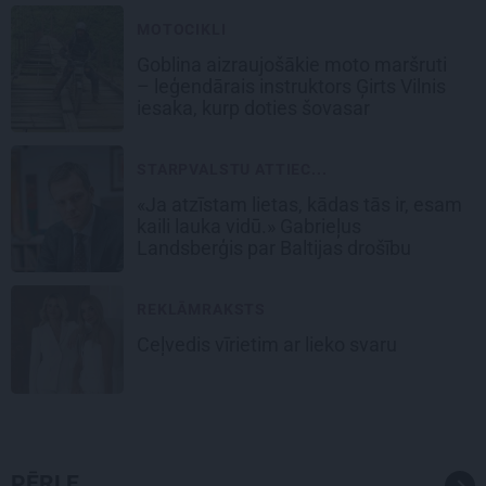
MOTOCIKLI
Goblina aizraujošākie moto maršruti
– leģendārais instruktors Ģirts Vilnis
iesaka, kurp doties šovasar
STARPVALSTU ATTIEC...
«Ja atzīstam lietas, kādas tās ir, esam
kaili lauka vidū.» Gabrieļus
Landsberģis par Baltijas drošību
REKLĀMRAKSTS
Ceļvedis vīrietim ar lieko svaru
PĒRLE