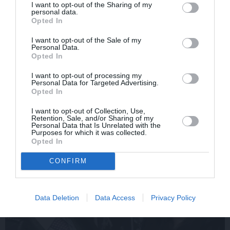
I want to opt-out of the Sharing of my
personal data.
Opted In
I want to opt-out of the Sale of my
Edvards Strazdiņš atklāti
«It kā pēkšņi es būtu
Personal Data.
pasaka, ko domā par
kļuvusi gaisīgāka,
Opted In
Bumbieri. Neparasta
jaunāka, vieglāka…»
saruna ar šlāgermūzikas
Ērikas Eglijas-Grāveles
I want to opt-out of processing my
princi
mazais sievišķīgais
Personal Data for Targeted Advertising.
Opted In
noslēpums
I want to opt-out of Collection, Use,
Retention, Sale, and/or Sharing of my
Personal Data that Is Unrelated with the
ATTIECĪBAS
Purposes for which it was collected.
Opted In
CONFIRM
Data Deletion
Data Access
Privacy Policy