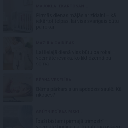
MĀJOKĻA IEKĀRTOŠAN...
Pirmās dienas mājās ar zīdaini – kā
iekārtot telpas, lai viss svarīgais būtu
pa rokai
MAZUĻA GAIDĪBAS
Lai lielajā dienā viss būtu pa rokai –
vecmāte iesaka, ko likt dzemdību
somā
BĒRNA VESELĪBA
Bērns pārkarsis un apdedzis saulē. Kā
rīkoties?
GRŪTNIECĪBAS RISKI...
Īpaši bīstami pirmajā trimestrī –
vecmāte brīdina par karstuma riskiem