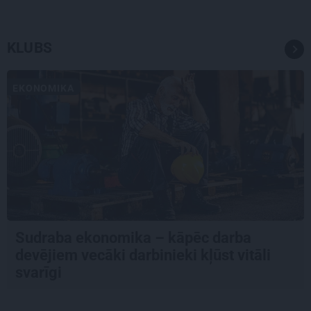
KLUBS
EKONOMIKA
Sudraba ekonomika – kāpēc darba
devējiem vecāki darbinieki kļūst vitāli
svarīgi