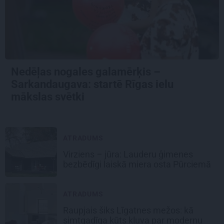
Nedēļas nogales galamērķis –
Sarkandaugava: startē Rīgas ielu
mākslas svētki
ATRADUMS
Virziens – jūra: Lauderu ģimenes
bezbēdīgi laiskā miera osta Pūrciemā
ATRADUMS
Raupjais šiks Līgatnes mežos: kā
simtgadīga kūts kļuva par modernu