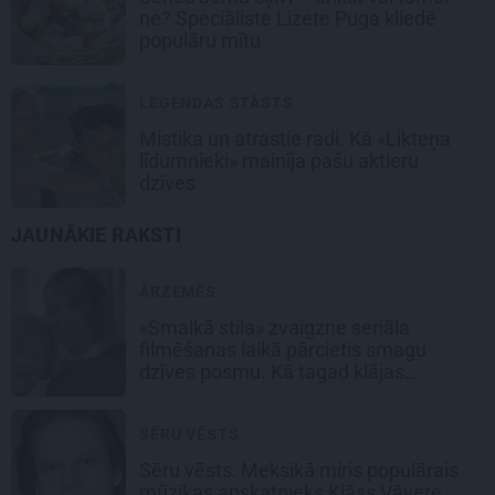
ne? Speciāliste Lizete Puga kliedē
populāru mītu
LEĢENDAS STĀSTS
Mistika un atrastie radi. Kā «Likteņa
līdumnieki» mainīja pašu aktieru
dzīves
JAUNĀKIE RAKSTI
ĀRZEMĒS
«Smalkā stila» zvaigzne seriāla
filmēšanas laikā pārcietis smagu
dzīves posmu. Kā tagad klājas
Emetam?
SĒRU VĒSTS
Sēru vēsts: Meksikā miris populārais
mūzikas apskatnieks Klāss Vāvere