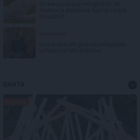
Sarkanā plakanā mezgliņēde: kā
rīkoties, ja ārstēšana ilgstoši nedod
rezultātu?
NOSKAIDRO
Kad atvilnis jeb gastroezofageālais
reflukss var kļūt bīstams?
SANTA
KULTŪRA