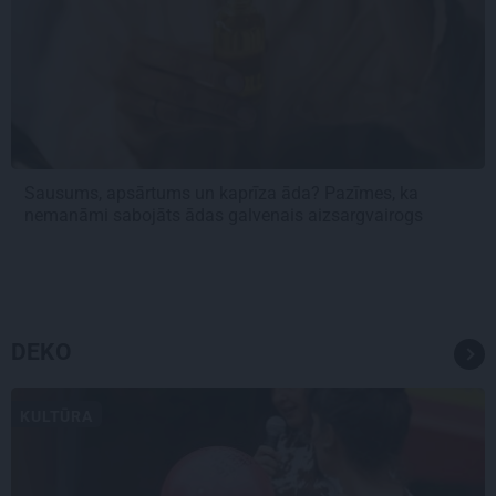
Sausums, apsārtums un kaprīza āda? Pazīmes, ka
nemanāmi sabojāts ādas galvenais aizsargvairogs
DEKO
KULTŪRA