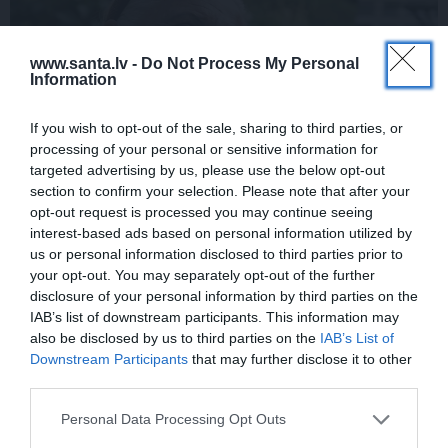
www.santa.lv -
Do Not Process My Personal
Information
If you wish to opt-out of the sale, sharing to third parties, or
processing of your personal or sensitive information for
targeted advertising by us, please use the below opt-out
FOTO:
Vijas Artmanes meita
ļauj
section to confirm your selection. Please note that after your
opt-out request is processed you may continue seeing
ielūkoties aktrises vasarnīcā. Tik daudz
interest-based ads based on personal information utilized by
atmiņu…
us or personal information disclosed to third parties prior to
your opt-out. You may separately opt-out of the further
disclosure of your personal information by third parties on the
IAB’s list of downstream participants. This information may
ŠLĀGERMŪZIKA
DZIMŠANAS DIENA
also be disclosed by us to third parties on the
IAB’s List of
Downstream Participants
that may further disclose it to other
third parties.
Personal Data Processing Opt Outs