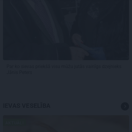
Par ko sievas priekšā visu mūžu jutās vainīgs dzejnieks
Jānis Peters
IEVAS VESELĪBA
AKTUĀLI