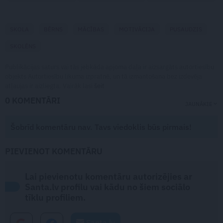
SKOLA
BĒRNS
MĀCĪBAS
MOTIVĀCIJA
PUSAUDZIS
SKOLĒNS
Publikācijas saturs vai tās jebkāda apjoma daļa ir aizsargāts autortiesību
objekts Autortiesību likuma izpratnē, un tā izmantošana bez izdevēja
atļaujas ir aizliegta. Vairāk lasi
šeit
0 KOMENTĀRI
JAUNĀKIE
Šobrīd komentāru nav. Tavs viedoklis būs pirmais!
PIEVIENOT KOMENTĀRU
Lai pievienotu komentāru autorizējies ar
Santa.lv profilu vai kādu no šiem sociālo
tīklu profiliem.
Santa.lv