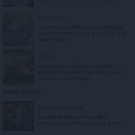
LASĀMVIELA
No smeldzīga trillera līdz vasarīgam
mīlas stāstam: piecas grāmatas tavai
lasāmvielai
CIEMOS
«Vectēvam vajadzēja to vērienu
būvējot.» Kā Grišānu ģimene atjauno
senās dzimtas mājas
MANS MAZAIS
PUSAUDŽA VESELĪBA
Pusaudzis grib lietot kreatīnu
muskuļu audzēšanai! Vai tas ir droši?