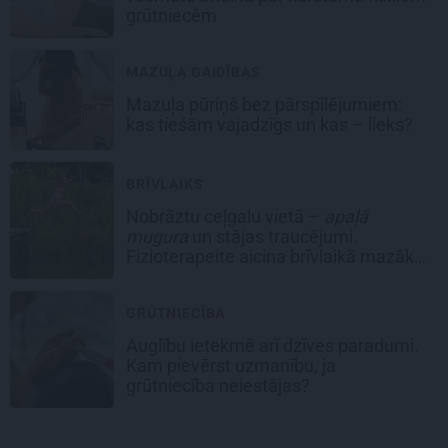
grūtniecēm
MAZUĻA GAIDĪBAS
Mazuļa pūriņš bez pārspīlējumiem:
kas tiešām vajadzīgs un kas – lieks?
BRĪVLAIKS
Nobrāztu ceļgalu vietā –
apaļā
mugura
un stājas traucējumi.
Fizioterapeite aicina brīvlaikā mazāk
laika veltīt viedierīcēm
GRŪTNIECĪBA
Auglību ietekmē arī dzīves paradumi.
Kam pievērst uzmanību, ja
grūtniecība neiestājas?