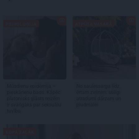
PSIHOLOĢIJA
ATPŪTA VASARĀ
Mūsdienu epidēmija –
No saulessarga līdz
pieskārienu bads. Kāpēc
ērtam zvilnim: stilīgi
platonisks glāsts reizēm
atradumi dārzam un
ir svarīgāks par seksuālu
pludmalei
tuvību
KOPĀ ZAĻĀK