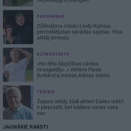
PERSONĪBAS
Džilindžera mīļoto Lindu Kalniņu
piemeklējušas savādas sajūtas. Viņa
atklāj iemeslu
DZĪVESSTĀSTS
«No dēla līdzjūtības vārdus
nesagaidīju…» Aktiera Paula
Butkēviča meitas Alēnas stāsts
TEĀTRIS
Žagars atklāj, kādi aktieri Dailes teātrī
ir pieprasīti, bet kādiem vietas vairs
nav
JAUNĀKIE RAKSTI