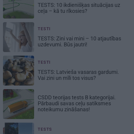
TESTS: 10 ikdienišķas situācijas uz
ceļa –
kā tu rīkosies?
TESTI
TESTS: Zini vai mini –
10 atjautības
uzdevumi.
Būs jautri!
TESTI
TESTS:
Latvieša vasaras
gardumi.
Vai zini un mīli tos visus?
CSDD teorijas tests B kategorijai.
Pārbaudi savas ceļu satiksmes
noteikumu zināšanas!
TESTS