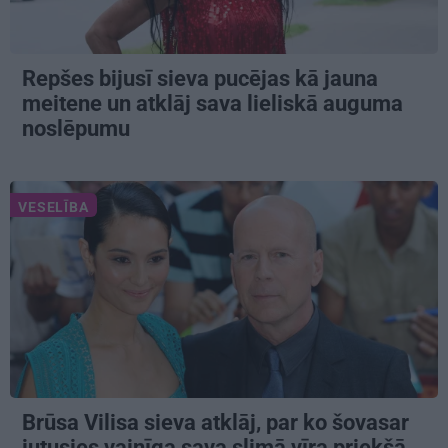
Repšes bijusī sieva pucējas kā jauna
meitene un atklāj sava lieliskā auguma
noslēpumu
VESELĪBA
Brūsa Vilisa sieva atklāj, par ko šovasar
jutusies vainīga sava slimā vīra priekšā