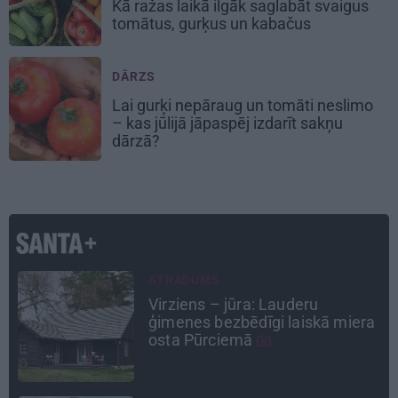
Kā ražas laikā
ilgāk saglabāt svaigus
tomātus, gurķus un kabačus
DĀRZS
Lai gurķi nepāraug un tomāti neslimo
– kas jūlijā jāpaspēj izdarīt sakņu
dārzā?
CIEMOS
Kas slēpjas Kuldīgas vecpilsētas
a
pagalmos? Dārzi, kuros atļauts
būt nepieklājīgi ziņkārīgam