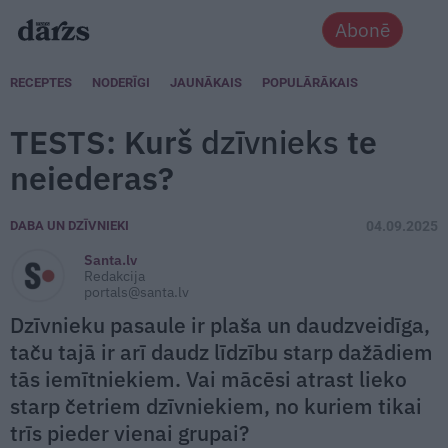
Abonē
RECEPTES
NODERĪGI
JAUNĀKAIS
POPULĀRĀKAIS
TESTS: Kurš
dzīvnieks
te
neiederas?
DABA UN DZĪVNIEKI
04.09.2025
Santa.lv
Redakcija
portals@santa.lv
Dzīvnieku pasaule ir plaša un daudzveidīga,
taču tajā ir arī daudz līdzību starp dažādiem
tās iemītniekiem. Vai mācēsi atrast lieko
starp četriem dzīvniekiem, no kuriem tikai
trīs pieder vienai grupai?