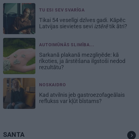
TU ESI SEV SVARĪGA
Tikai 54 veselīgi dzīves gadi. Kāpēc
Latvijas sievietes sevi
iztērē
tik ātri?
AUTOIMŪNĀS SLIMĪBA...
Sarkanā plakanā mezgliņēde: kā
rīkoties, ja ārstēšana ilgstoši nedod
rezultātu?
NOSKAIDRO
Kad atvilnis jeb gastroezofageālais
reflukss var kļūt bīstams?
SANTA