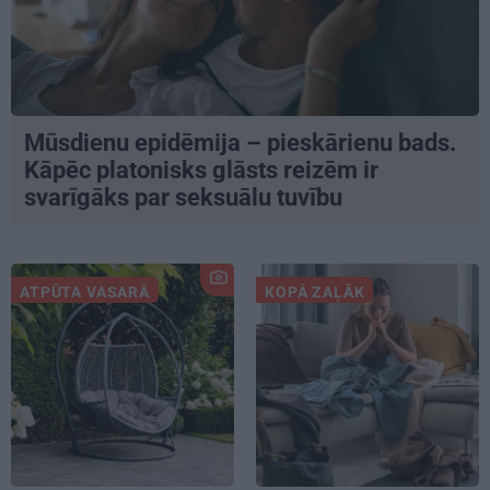
Mūsdienu epidēmija – pieskārienu bads.
Kāpēc platonisks glāsts reizēm ir
svarīgāks par seksuālu tuvību
ATPŪTA VASARĀ
KOPĀ ZAĻĀK