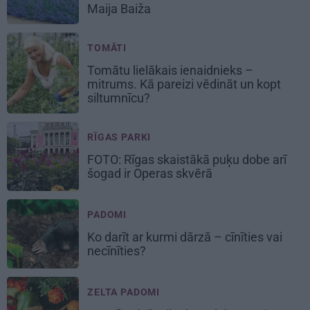
Maija Baiža
TOMĀTI
Tomātu lielākais ienaidnieks –
mitrums. Kā pareizi vēdināt un kopt
siltumnīcu?
RĪGAS PARKI
FOTO: Rīgas skaistākā puķu dobe arī
šogad ir Operas skvērā
PADOMI
Ko darīt ar kurmi dārzā – cīnīties vai
necīnīties?
ZELTA PADOMI