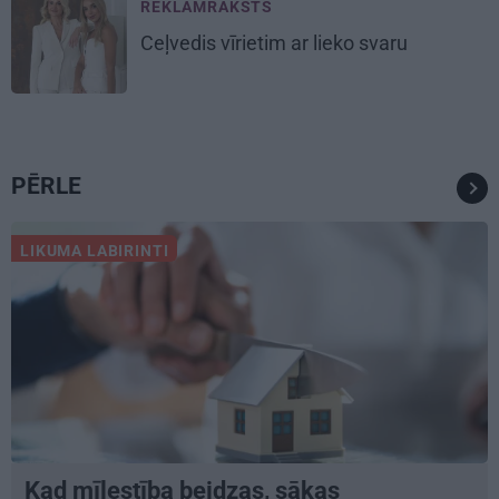
REKLĀMRAKSTS
Ceļvedis vīrietim ar lieko svaru
PĒRLE
LIKUMA LABIRINTI
Kad mīlestība beidzas, sākas