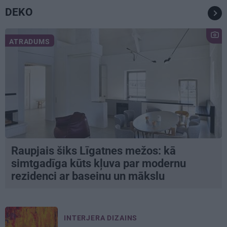
DEKO
ATRADUMS
Raupjais šiks Līgatnes mežos: kā
simtgadīga kūts kļuva par modernu
rezidenci ar baseinu un mākslu
INTERJERA DIZAINS