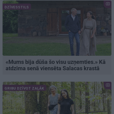
DZĪVESSTILS
«Mums bija dūša šo visu uzņemties.» Kā
atdzima senā viensēta Salacas krastā
GRIBU DZĪVOT ZAĻĀK