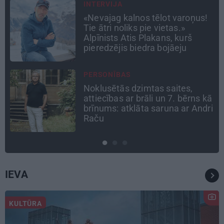
ATTIECĪBAS
Ko darīt, ja esi kopā ar
pieauguša vīrieša ķermenī
noslēpušos puišeli?
DZĪVESSTĀSTS
Stāsts, kas pārspēj kino
ā
scenārijus: Kā Liepājas zēns
i
Volfs Ruvinskis kļuva par
Meksikas superzvaigzni
IEVA
KULTŪRA