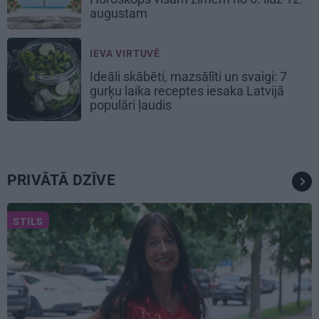
augustam
IEVA VIRTUVĒ
Ideāli skābēti, mazsālīti un svaigi: 7
gurķu laika receptes iesaka Latvijā
populāri ļaudis
PRIVĀTĀ DZĪVE
STILS