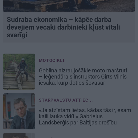
Sudraba ekonomika – kāpēc darba
devējiem vecāki darbinieki kļūst vitāli
svarīgi
MOTOCIKLI
Goblina aizraujošākie moto maršruti
– leģendārais instruktors Ģirts Vilnis
iesaka, kurp doties šovasar
STARPVALSTU ATTIEC...
«Ja atzīstam lietas, kādas tās ir, esam
kaili lauka vidū.» Gabrieļus
Landsberģis par Baltijas drošību