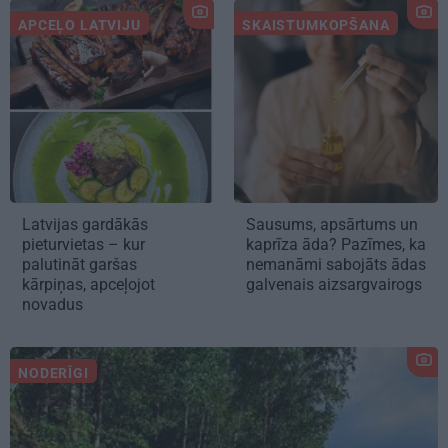
APCEĻO LATVIJU
SKAISTUMKOPŠANA
Latvijas gardākās
Sausums, apsārtums un
pieturvietas – kur
kaprīza āda? Pazīmes, ka
palutināt garšas
nemanāmi sabojāts ādas
kārpiņas, apceļojot
galvenais aizsargvairogs
novadus
NODERĪGI