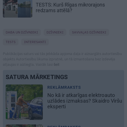
TESTS:
Kurš Rīgas mikrorajons
redzams attēlā?
DABA UN DZĪVNIEKI
DZĪVNIEKI
SAVVAĻAS DZĪVNIEKI
TESTS
INTERESANTI
Publikācijas saturs vai tās jebkāda apjoma daļa ir aizsargāts autortiesību
objekts Autortiesību likuma izpratnē, un tā izmantošana bez izdevēja
atļaujas ir aizliegta. Vairāk lasi
šeit
SATURA MĀRKETINGS
REKLĀMRAKSTS
Pieaugušo dzimšanas diena
šu
Rīgā, idejas atmiņā paliekošām
svinībām