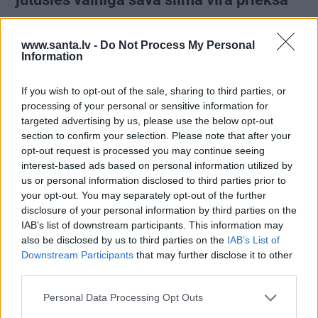
www.santa.lv -
Do Not Process My Personal
Information
ZIŅAS
ATTIECĪBAS
If you wish to opt-out of the sale, sharing to third parties, or
processing of your personal or sensitive information for
targeted advertising by us, please use the below opt-out
section to confirm your selection. Please note that after your
opt-out request is processed you may continue seeing
interest-based ads based on personal information utilized by
us or personal information disclosed to third parties prior to
your opt-out. You may separately opt-out of the further
Slavenā
Tutas lietu
Radio dīva Ieva Dzene
disclosure of your personal information by third parties on the
aktrise Liene Sebre atklāj
neparastā veidā meklē
IAB’s list of downstream participants. This information may
vienkāršu veidu, kā
sev vīru
also be disclosed by us to third parties on the
IAB’s List of
iedarbināt vielmaiņu
Downstream Participants
that may further disclose it to other
third parties.
ZIŅAS
Personal Data Processing Opt Outs