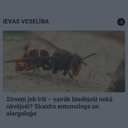
IEVAS VESELĪBA
AKTUĀLI
Sirseņi jeb irši – vairāk biedējoši nekā
nāvējoši? Skaidro entomologs un
alergoloģe