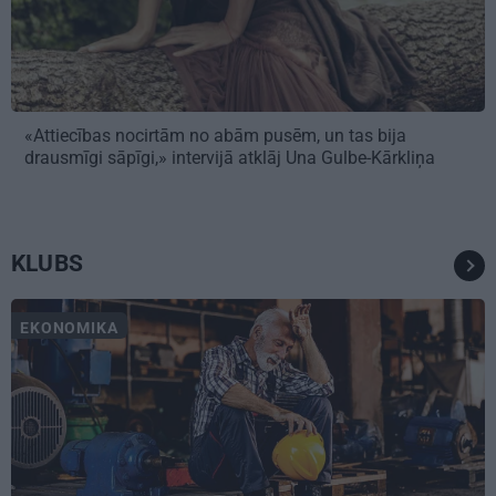
«Attiecības nocirtām no abām pusēm, un tas bija
drausmīgi sāpīgi,» intervijā atklāj Una Gulbe-Kārkliņa
KLUBS
EKONOMIKA