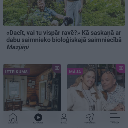
«Dacīt, vai tu vispār ravē?» Kā saskaņā ar
dabu saimnieko bioloģiskajā saimniecībā
Mazjāņi
IETEIKUMS
MĀJA
GALVENĀ
KLAUSIES
IENĀC
PADALĪTIES
VAIRĀK