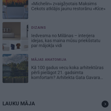
«Michelin» zvaigžņotais Maksims
Cekots atklājis jaunu restorānu «Kíce»
DIZAINS
Iedvesma no Milānas – interjera
idejas, kas maina mūsu priekšstatu
par mājokļa vidi
MĀJAS ANATOMIJA
Kā 100 gadus vecu koka arhitektūras
pērli pielāgot 21. gadsimta
komfortam? Arhitekta Gata Gavara
pieredze
LAUKU MĀJA