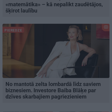
«matemātika» – kā nepalikt zaudētājos,
šķirot laulību
PIEREDZE
No mantotā zelta lombardā līdz saviem
biznesiem. Investore Baiba Blāķe par
dzīves skarbajiem pagriezieniem