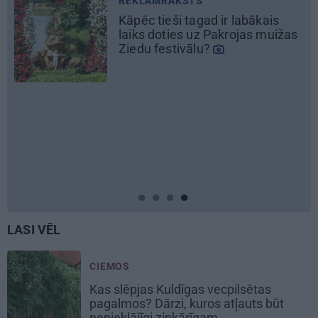
REKLĀMRAKSTS
Matu otrais cēliens
REKLĀMRAKSTS
Daugaviņš par mīlestību pret
Mercedes
un
kosmisko
jaunā
elektroauto pieredzi
LASI VĒL
CIEMOS
Kas slēpjas Kuldīgas vecpilsētas
pagalmos? Dārzi, kuros atļauts būt
nepieklājīgi ziņkārīgam