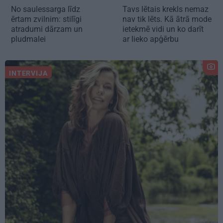
No saulessarga līdz
Tavs lētais krekls nemaz
ērtam zvilnim: stilīgi
nav tik lēts. Kā ātrā mode
atradumi dārzam un
ietekmē vidi un ko darīt
pludmalei
ar lieko apģērbu
INTERVIJA