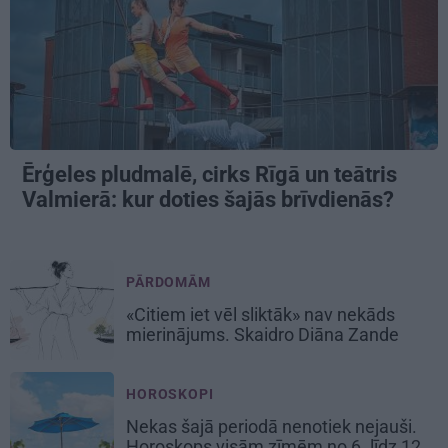
Ērģeles pludmalē, cirks Rīgā un teātris
Valmierā: kur doties šajās brīvdienās?
PĀRDOMĀM
«Citiem iet vēl sliktāk» nav nekāds
mierinājums. Skaidro Diāna Zande
HOROSKOPI
Nekas šajā periodā nenotiek nejauši.
Horoskops visām zīmēm no 6. līdz 12.