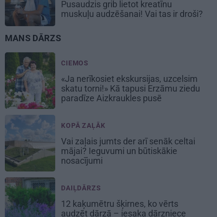
Pusaudzis grib lietot kreatīnu
muskuļu audzēšanai! Vai tas ir droši?
MANS DĀRZS
CIEMOS
«Ja nerīkosiet ekskursijas, uzcelsim
skatu torni!» Kā tapusi Erzāmu ziedu
paradīze Aizkraukles pusē
KOPĀ ZAĻĀK
Vai zaļais jumts der arī senāk celtai
mājai? Ieguvumi un būtiskākie
nosacījumi
DAIĻDĀRZS
12 kaķumētru šķirnes, ko vērts
audzēt dārzā – iesaka dārzniece