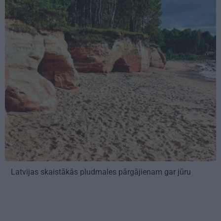
Latvijas skaistākās pludmales pārgājienam gar jūru