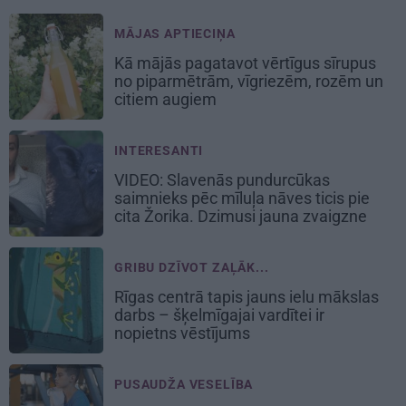
MĀJAS APTIECIŅA
Kā mājās pagatavot vērtīgus sīrupus
no piparmētrām, vīgriezēm, rozēm un
citiem augiem
INTERESANTI
VIDEO: Slavenās pundurcūkas
saimnieks pēc mīluļa nāves ticis pie
cita Žorika. Dzimusi jauna zvaigzne
GRIBU DZĪVOT ZAĻĀK...
Rīgas centrā tapis jauns ielu mākslas
darbs – šķelmīgajai vardītei ir
nopietns vēstījums
PUSAUDŽA VESELĪBA