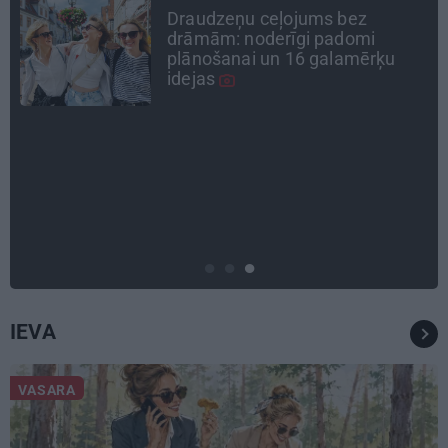
«Nevajag kalnos tēlot varoņus!
Tie ātri noliks pie vietas.»
Alpīnists Atis Plakans, kurš
pieredzējis biedra bojāeju
TAVS ĀRSTS
«Manā kabinetā bijusi teju visa
Liepāja.» Ārste Ingrīda
Gardovska par vairāk nekā 50
gadiem medicīnā
IEVA
VASARA