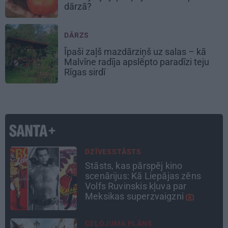
dārzā?
DĀRZS
Īpaši zaļš mazdārziņš uz salas – kā
Malvīne radīja apslēpto paradīzi teju
Rīgas sirdī
ATTIECĪBAS
Ko darīt, ja esi kopā ar
pieauguša vīrieša ķermenī
noslēpušos puišeli?
INTERVIJA