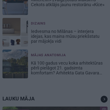
Cekots atklājis jaunu restorānu «Kíce»
DIZAINS
Iedvesma no Milānas – interjera
idejas, kas maina mūsu priekšstatu
par mājokļa vidi
MĀJAS ANATOMIJA
Kā 100 gadus vecu koka arhitektūras
pērli pielāgot 21. gadsimta
komfortam? Arhitekta Gata Gavara
pieredze
LAUKU MĀJA