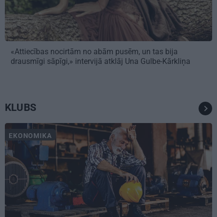
«Attiecības nocirtām no abām pusēm, un tas bija
drausmīgi sāpīgi,» intervijā atklāj Una Gulbe-Kārkliņa
KLUBS
EKONOMIKA