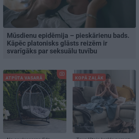
Mūsdienu epidēmija – pieskārienu bads.
Kāpēc platonisks glāsts reizēm ir
svarīgāks par seksuālu tuvību
ATPŪTA VASARĀ
KOPĀ ZAĻĀK