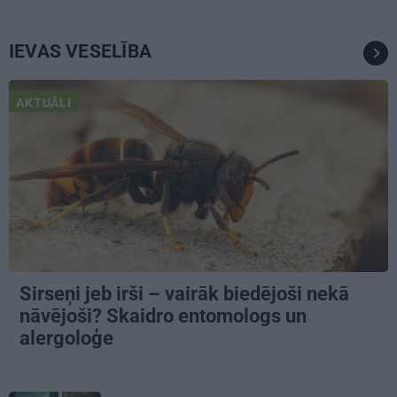
IEVAS VESELĪBA
AKTUĀLI
Sirseņi jeb irši – vairāk biedējoši nekā
nāvējoši? Skaidro entomologs un
alergoloģe