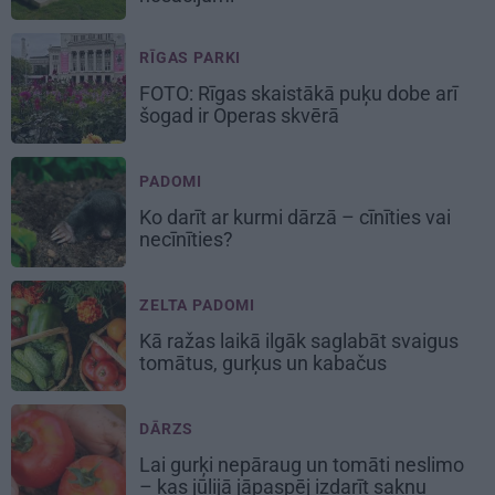
RĪGAS PARKI
FOTO: Rīgas skaistākā puķu dobe arī
šogad ir Operas skvērā
PADOMI
Ko darīt ar kurmi dārzā – cīnīties vai
necīnīties?
ZELTA PADOMI
Kā ražas laikā
ilgāk saglabāt svaigus
tomātus, gurķus un kabačus
DĀRZS
Lai gurķi nepāraug un tomāti neslimo
– kas jūlijā jāpaspēj izdarīt sakņu