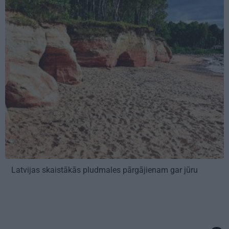
Latvijas skaistākās pludmales pārgājienam gar jūru