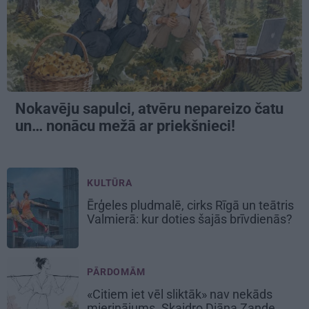
Nokavēju sapulci, atvēru nepareizo čatu
un… nonācu mežā ar priekšnieci!
KULTŪRA
Ērģeles pludmalē, cirks Rīgā un teātris
Valmierā: kur doties šajās brīvdienās?
PĀRDOMĀM
«Citiem iet vēl sliktāk» nav nekāds
mierinājums. Skaidro Diāna Zande