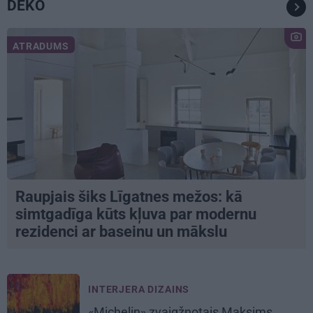
DEKO
ATRADUMS
Raupjais šiks Līgatnes mežos: kā
simtgadīga kūts kļuva par modernu
rezidenci ar baseinu un mākslu
INTERJERA DIZAINS
«Michelin» zvaigžņotais Maksims