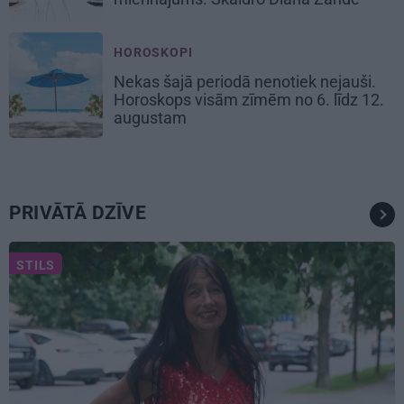
HOROSKOPI
Nekas šajā periodā nenotiek nejauši.
Horoskops visām zīmēm no 6. līdz 12.
augustam
PRIVĀTĀ DZĪVE
STILS