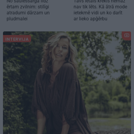
No saulessarga līdz
Tavs lētais krekls nemaz
ērtam zvilnim: stilīgi
nav tik lēts. Kā ātrā mode
atradumi dārzam un
ietekmē vidi un ko darīt
pludmalei
ar lieko apģērbu
INTERVIJA