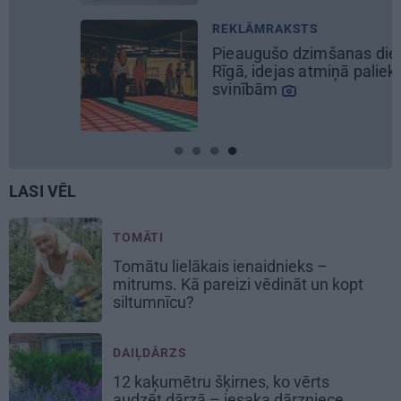
REKLĀMRAKSTS
Pieaugušo dzimšanas diena
Rīgā, idejas atmiņā paliekošām
svinībām
LASI VĒL
TOMĀTI
Tomātu lielākais ienaidnieks –
mitrums. Kā pareizi vēdināt un kopt
siltumnīcu?
DAIĻDĀRZS
12 kaķumētru šķirnes, ko vērts
audzēt dārzā – iesaka dārzniece