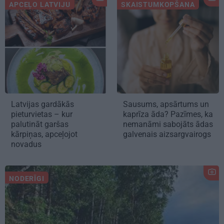
APCEĻO LATVIJU
SKAISTUMKOPŠANA
Latvijas gardākās
Sausums, apsārtums un
pieturvietas – kur
kaprīza āda? Pazīmes, ka
palutināt garšas
nemanāmi sabojāts ādas
kārpiņas, apceļojot
galvenais aizsargvairogs
novadus
NODERĪGI