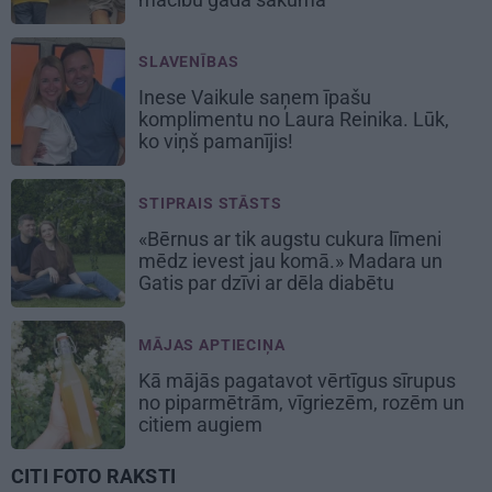
SLAVENĪBAS
Inese Vaikule saņem īpašu
komplimentu no Laura Reinika. Lūk,
ko viņš pamanījis!
STIPRAIS STĀSTS
«Bērnus ar tik augstu cukura līmeni
mēdz ievest jau komā.» Madara un
Gatis par dzīvi ar dēla diabētu
MĀJAS APTIECIŅA
Kā mājās pagatavot vērtīgus sīrupus
no piparmētrām, vīgriezēm, rozēm un
citiem augiem
CITI FOTO RAKSTI