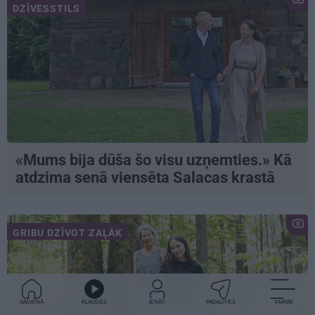
DZĪVESSTILS
«Mums bija dūša šo visu uzņemties.» Kā
atdzima senā viensēta Salacas krastā
GRIBU DZĪVOT ZAĻĀK
GALVENĀ
KLAUSIES
IENĀC
PADALĪTIES
VAIRĀK