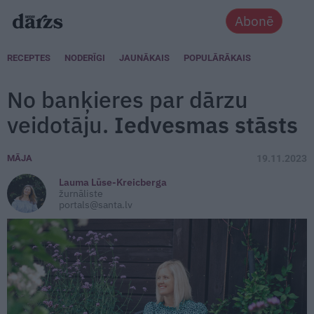
Abonē
RECEPTES
NODERĪGI
JAUNĀKAIS
POPULĀRĀKAIS
No banķieres par dārzu
veidotāju.
Iedvesmas stāsts
MĀJA
19.11.2023
Lauma Lūse-Kreicberga
žurnāliste
portals@santa.lv