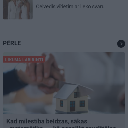
Ceļvedis vīrietim ar lieko svaru
PĒRLE
LIKUMA LABIRINTI
Kad mīlestība beidzas, sākas