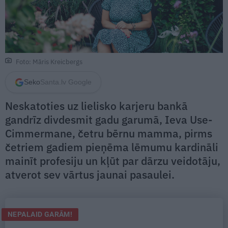
Foto: Māris Kreicbergs
Seko
Santa.lv Google
Neskatoties uz lielisko karjeru bankā
gandrīz divdesmit gadu garumā, Ieva Use-
Cimmermane, četru bērnu mamma, pirms
četriem gadiem pieņēma lēmumu kardināli
mainīt profesiju un kļūt par dārzu veidotāju,
atverot sev vārtus jaunai pasaulei.
NEPALAID GARĀM!