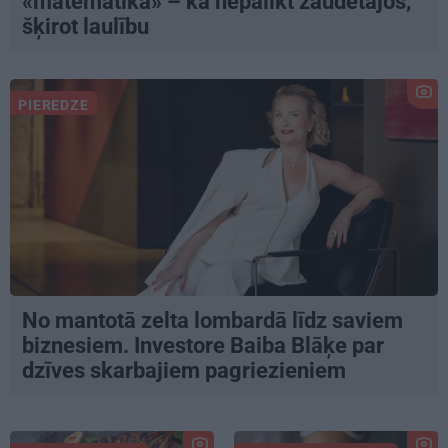
«matemātika» – kā nepalikt zaudētājos,
šķirot laulību
PIEREDZE
No mantotā zelta lombardā līdz saviem
biznesiem. Investore Baiba Blāķe par
dzīves skarbajiem pagriezieniem