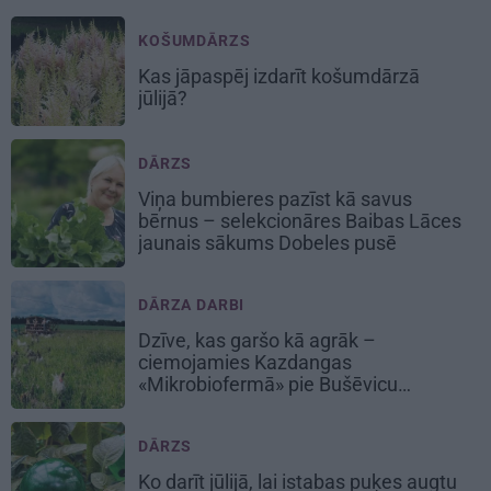
KOŠUMDĀRZS
Kas jāpaspēj izdarīt košumdārzā
jūlijā?
DĀRZS
Viņa bumbieres pazīst kā savus
bērnus – selekcionāres Baibas Lāces
jaunais sākums Dobeles pusē
DĀRZA DARBI
Dzīve, kas garšo kā agrāk –
ciemojamies Kazdangas
«Mikrobiofermā» pie Bušēvicu
ģimenes
DĀRZS
Ko darīt jūlijā, lai istabas puķes augtu