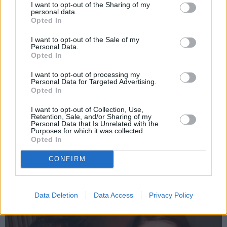
I want to opt-out of the Sharing of my
personal data.
Opted In
ZIŅAS
ATTIECĪBAS
I want to opt-out of the Sale of my
Personal Data.
Opted In
I want to opt-out of processing my
Personal Data for Targeted Advertising.
Opted In
I want to opt-out of Collection, Use,
Retention, Sale, and/or Sharing of my
Personal Data that Is Unrelated with the
Purposes for which it was collected.
Slavenā
Tutas lietu
Radio dīva Ieva Dzene
Opted In
aktrise Liene Sebre atklāj
neparastā veidā meklē
vienkāršu veidu, kā
sev vīru
CONFIRM
iedarbināt vielmaiņu
Data Deletion
Data Access
Privacy Policy
ZIŅAS