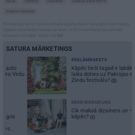
MĀJA
CIEMOS
KARJERA
AINAVU ARHITEKTS
AINAVU DIZAINS
Publikācijas saturs vai tās jebkāda apjoma daļa ir aizsargāts autortiesību
objekts Autortiesību likuma izpratnē, un tā izmantošana bez izdevēja
atļaujas ir aizliegta. Vairāk lasi
šeit
SATURA MĀRKETINGS
REKLĀMRAKSTS
Kāpēc tieši tagad ir labākais
laiks doties uz Pakrojas muižas
Ziedu festivālu?
DEKO DISKUSIJAS
Cik maksā dizainers un –
kāpēc?