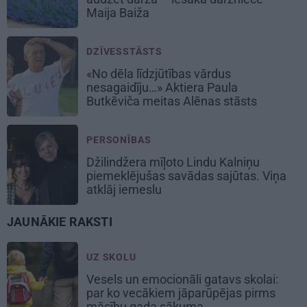
Maija Baiža
DZĪVESSTĀSTS
«No dēla līdzjūtības vārdus
nesagaidīju…» Aktiera Paula
Butkēviča meitas Alēnas stāsts
PERSONĪBAS
Džilindžera mīļoto Lindu Kalniņu
piemeklējušas savādas sajūtas. Viņa
atklāj iemeslu
JAUNĀKIE RAKSTI
UZ SKOLU
Vesels un emocionāli gatavs skolai:
par ko vecākiem jāparūpējas pirms
mācību gada sākuma