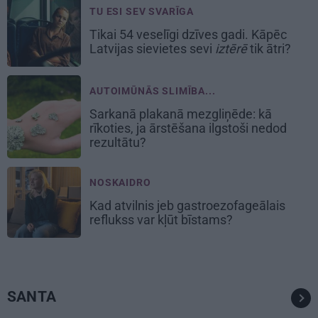
TU ESI SEV SVARĪGA
Tikai 54 veselīgi dzīves gadi. Kāpēc
Latvijas sievietes sevi
iztērē
tik ātri?
AUTOIMŪNĀS SLIMĪBA...
Sarkanā plakanā mezgliņēde: kā
rīkoties, ja ārstēšana ilgstoši nedod
rezultātu?
NOSKAIDRO
Kad atvilnis jeb gastroezofageālais
reflukss var kļūt bīstams?
SANTA