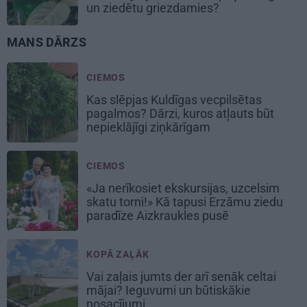
un ziedētu griezdamies?
MANS DĀRZS
CIEMOS
Kas slēpjas Kuldīgas vecpilsētas
pagalmos? Dārzi, kuros atļauts būt
nepieklājīgi ziņkārīgam
CIEMOS
«Ja nerīkosiet ekskursijas, uzcelsim
skatu torni!» Kā tapusi Erzāmu ziedu
paradīze Aizkraukles pusē
KOPĀ ZAĻĀK
Vai zaļais jumts der arī senāk celtai
mājai? Ieguvumi un būtiskākie
nosacījumi