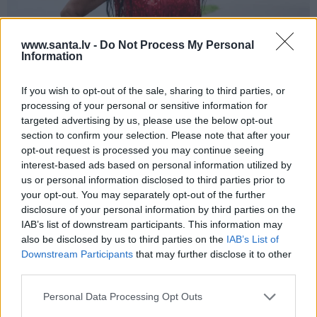
Repšes bijusī sieva pucējas kā jauna
www.santa.lv -
Do Not Process My Personal
Information
meitene un atklāj sava lieliskā auguma
noslēpumu
If you wish to opt-out of the sale, sharing to third parties, or
processing of your personal or sensitive information for
targeted advertising by us, please use the below opt-out
VESELĪBA
section to confirm your selection. Please note that after your
opt-out request is processed you may continue seeing
interest-based ads based on personal information utilized by
us or personal information disclosed to third parties prior to
your opt-out. You may separately opt-out of the further
disclosure of your personal information by third parties on the
IAB’s list of downstream participants. This information may
also be disclosed by us to third parties on the
IAB’s List of
Downstream Participants
that may further disclose it to other
third parties.
Brūsa Vilisa sieva atklāj, par ko šovasar
Personal Data Processing Opt Outs
jutusies vainīga sava slimā vīra priekšā