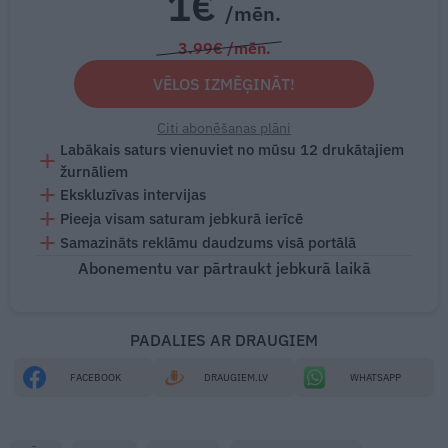
1€
/mēn.
3.99€ /mēn.
VĒLOS IZMĒĢINĀT!
Citi abonēšanas plāni
Labākais saturs vienuviet no mūsu 12 drukātajiem
žurnāliem
Ekskluzīvas intervijas
Pieeja visam saturam jebkurā ierīcē
Samazināts reklāmu daudzums visā portālā
Abonementu var pārtraukt jebkurā laikā
PADALIES AR DRAUGIEM
FACEBOOK
DRAUGIEM.LV
WHATSAPP