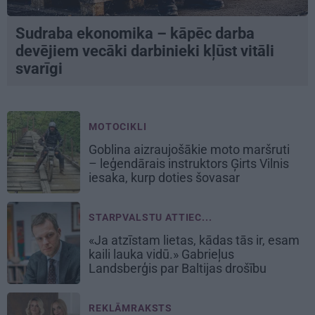
Sudraba ekonomika – kāpēc darba
devējiem vecāki darbinieki kļūst vitāli
svarīgi
MOTOCIKLI
Goblina aizraujošākie moto maršruti
– leģendārais instruktors Ģirts Vilnis
iesaka, kurp doties šovasar
STARPVALSTU ATTIEC...
«Ja atzīstam lietas, kādas tās ir, esam
kaili lauka vidū.» Gabrieļus
Landsberģis par Baltijas drošību
REKLĀMRAKSTS