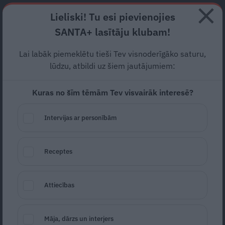
Abonē
Lieliski! Tu esi pievienojies
SANTA+ lasītāju klubam!
RECEPTES
NODERĪGI
JAUNĀKAIS
POPULĀRĀKAIS
Lai labāk piemeklētu tieši Tev visnoderīgāko saturu,
Ja gribi
audzēt kazu…
lūdzu, atbildi uz šiem jautājumiem:
Kuras no šīm tēmām Tev visvairāk interesē?
MĀJA
16.05.2021
Gunta Šenberga
Intervijas ar personībām
gunta.senberga@santa.lv
Receptes
Attiecības
Māja, dārzs un interjers