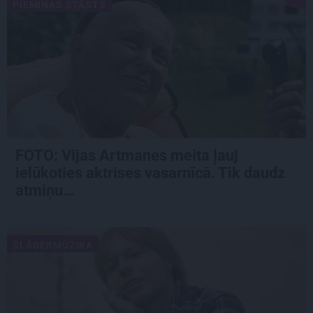
PIEMIŅAS STĀSTS
FOTO:
Vijas Artmanes meita
ļauj
ielūkoties aktrises vasarnīcā. Tik daudz
atmiņu…
ŠLĀGERMŪZIKA