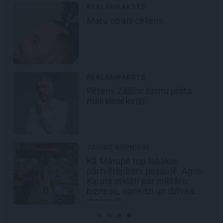
REKLĀMRAKSTS
Matu otrais cēliens
REKLĀMRAKSTS
Pēteris Zālītis: Esmu prāta
mākslinieks
JAUNIE RŪPNIEKI
Kā Mārupē top labākie
pārtvērējdroni pasaulē. Agris
Ķipurs atklāti par militāro
biznesu, spriedzi un dzīves
draivu