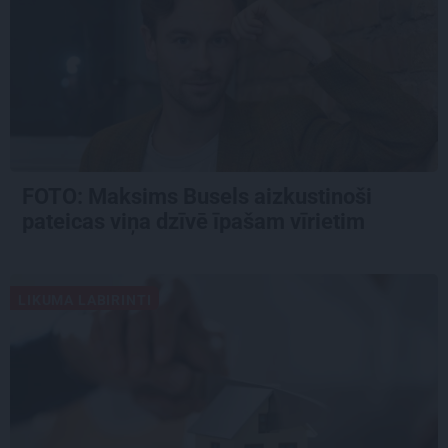
FOTO: Maksims Busels aizkustinoši
pateicas viņa dzīvē īpašam vīrietim
LIKUMA LABIRINTI