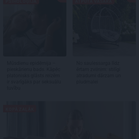
PSIHOLOĢIJA
ATPŪTA VASARĀ
Mūsdienu epidēmija –
No saulessarga līdz
pieskārienu bads. Kāpēc
ērtam zvilnim: stilīgi
platonisks glāsts reizēm
atradumi dārzam un
ir svarīgāks par seksuālu
pludmalei
tuvību
KOPĀ ZAĻĀK