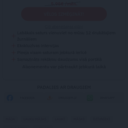
5.95€ /mēn.
VĒLOS IZMĒĢINĀT!
Citi abonēšanas plāni
Labākais saturs vienuviet no mūsu 12 drukātajiem
žurnāliem
Ekskluzīvas intervijas
Pieeja visam saturam jebkurā ierīcē
Samazināts reklāmu daudzums visā portālā
Abonementu var pārtraukt jebkurā laikā
PADALIES AR DRAUGIEM
FACEBOOK
DRAUGIEM.LV
WHATSAPP
MĀJA
LAUKU MĀJAS
LAUKI
MĀJAS
DZĪVNIEKI