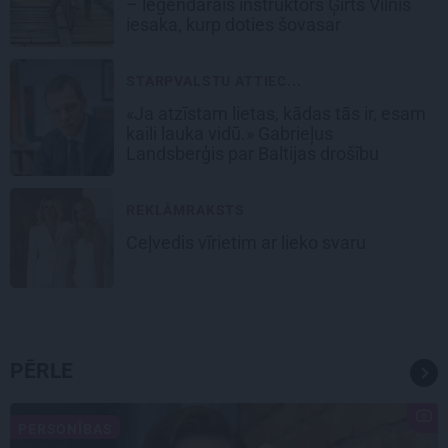
– leģendārais instruktors Ģirts Vilnis
iesaka, kurp doties šovasar
STARPVALSTU ATTIEC...
«Ja atzīstam lietas, kādas tās ir, esam
kaili lauka vidū.» Gabrieļus
Landsberģis par Baltijas drošību
REKLĀMRAKSTS
Ceļvedis vīrietim ar lieko svaru
PĒRLE
PERSONĪBAS