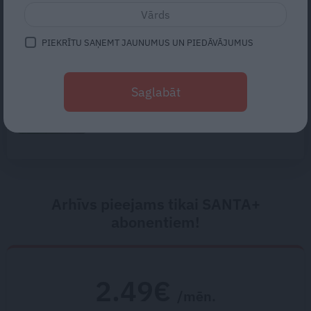
viņš piedzīvo pēc iespējas
vairāk.» Ciemos pie Nikolaja
Puzikova un Gitas Hertas
PIEKRĪTU SAŅEMT JAUNUMUS UN PIEDĀVĀJUMUS
mīlulēm
«Mums bija dūša šo visu
uzņemties.» Kā atdzima senā
Saglabāt
viensēta Salacas krastā
Arhīvs pieejams tikai SANTA+
abonentiem!
2.49€
/mēn.