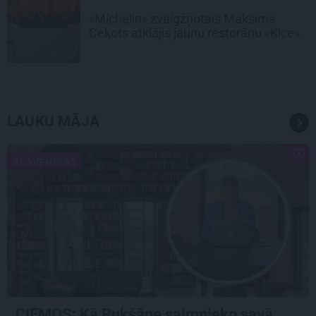
«Michelin» zvaigžņotais Maksims
Cekots atklājis jaunu restorānu «Kíce»
LAUKU MĀJA
SLAVENĪBAS
CIEMOS: Kā Rukšāne saimnieko savā