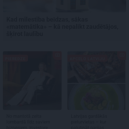
Kad mīlestība beidzas, sākas
«matemātika» – kā nepalikt zaudētājos,
šķirot laulību
PIEREDZE
APCEĻO LATVIJU
No mantotā zelta
Latvijas gardākās
lombardā līdz saviem
pieturvietas – kur
biznesiem. Investore
palutināt garšas