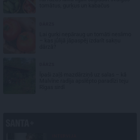
tomātus, gurķus un kabačus
DĀRZS
Lai gurķi nepāraug un tomāti neslimo
– kas jūlijā jāpaspēj izdarīt sakņu
dārzā?
DĀRZS
Īpaši zaļš mazdārziņš uz salas – kā
Malvīne radīja apslēpto paradīzi teju
Rīgas sirdī
INTERVIJA