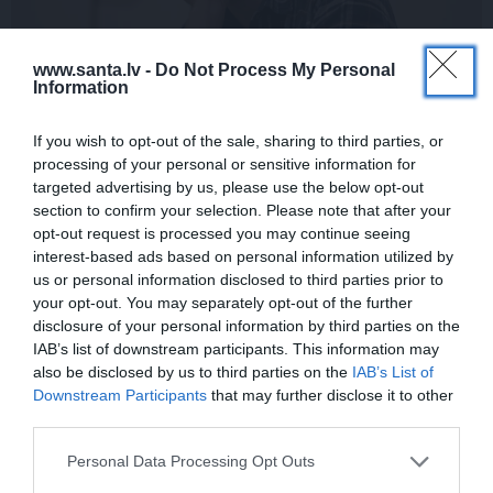
www.santa.lv -
Do Not Process My Personal
Information
Edvards Strazdiņš atklāti pasaka, ko
If you wish to opt-out of the sale, sharing to third parties, or
domā par Bumbieri. Neparasta saruna ar
processing of your personal or sensitive information for
šlāgermūzikas princi
targeted advertising by us, please use the below opt-out
section to confirm your selection. Please note that after your
opt-out request is processed you may continue seeing
interest-based ads based on personal information utilized by
us or personal information disclosed to third parties prior to
DZIMŠANAS DIENA
ATTIECĪBAS
your opt-out. You may separately opt-out of the further
disclosure of your personal information by third parties on the
IAB’s list of downstream participants. This information may
also be disclosed by us to third parties on the
IAB’s List of
Downstream Participants
that may further disclose it to other
third parties.
Personal Data Processing Opt Outs