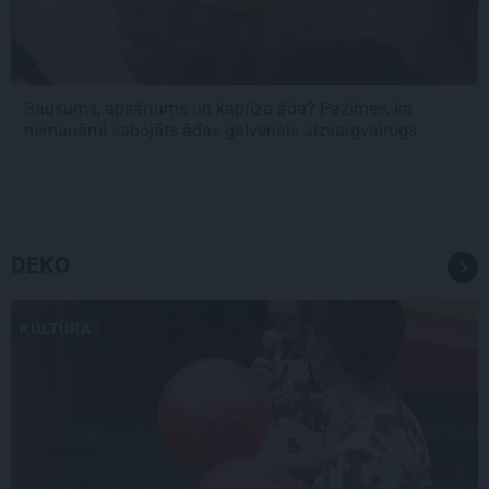
Sausums, apsārtums un kaprīza āda? Pazīmes, ka
nemanāmi sabojāts ādas galvenais aizsargvairogs
DEKO
KULTŪRA