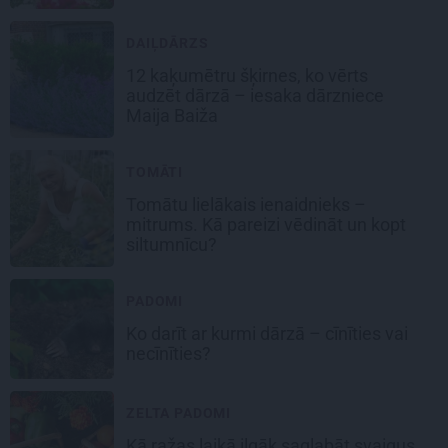
DAIĻDĀRZS
12 kaķumētru šķirnes, ko vērts
audzēt dārzā – iesaka dārzniece
Maija Baiža
TOMĀTI
Tomātu lielākais ienaidnieks –
mitrums. Kā pareizi vēdināt un kopt
siltumnīcu?
PADOMI
Ko darīt ar kurmi dārzā – cīnīties vai
necīnīties?
ZELTA PADOMI
Kā ražas laikā
ilgāk saglabāt svaigus