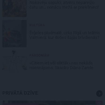
Nokavēju sapulci, atvēru nepareizo
čatu un… nonācu mežā ar priekšnieci!
KULTŪRA
Ērģeles pludmalē, cirks Rīgā un teātris
Valmierā: kur doties šajās brīvdienās?
PĀRDOMĀM
«Citiem iet vēl sliktāk» nav nekāds
mierinājums. Skaidro Diāna Zande
PRIVĀTĀ DZĪVE