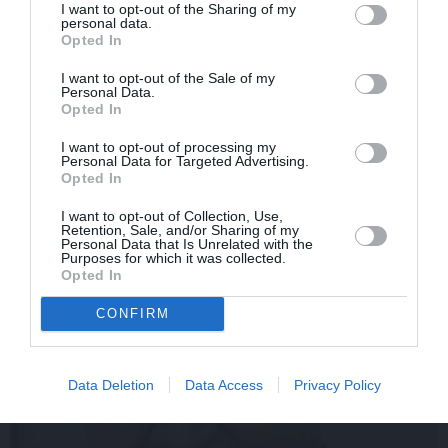
«It kā pēkšņi es būtu
Par ko sievas priekšā
I want to opt-out of the Sharing of my
personal data.
kļuvusi gaisīgāka,
visu mūžu jutās vainīgs
Opted In
jaunāka, vieglāka…»
dzejnieks Jānis Peters
Ērikas Eglijas-Grāveles
I want to opt-out of the Sale of my
mazais sievišķīgais
Personal Data.
noslēpums
Opted In
I want to opt-out of processing my
Personal Data for Targeted Advertising.
PIEMIŅA
Opted In
I want to opt-out of Collection, Use,
Retention, Sale, and/or Sharing of my
Personal Data that Is Unrelated with the
Purposes for which it was collected.
Opted In
CONFIRM
Data Deletion
Data Access
Privacy Policy