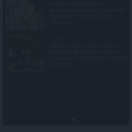
«Nevajag kalnos tēlot varoņus!
a
Tie ātri noliks pie vietas.»
Alpīnists Atis Plakans, kurš
pieredzējis biedra bojāeju
PERSONĪBAS
Noklusētās dzimtas saites,
attiecības ar brāli un 7. bērns kā
la
brīnums: atklāta saruna ar Andri
Raču
LEĢENDAS STĀSTS
Mistika un atrastie radi. Kā
«Likteņa līdumnieki» mainīja
pašu aktieru dzīves