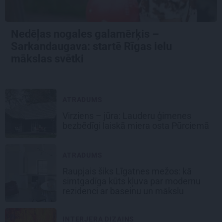
Nedēļas nogales galamērķis –
Sarkandaugava: startē Rīgas ielu
mākslas svētki
ATRADUMS
Virziens – jūra: Lauderu ģimenes
bezbēdīgi laiskā miera osta Pūrciemā
ATRADUMS
Raupjais šiks Līgatnes mežos: kā
simtgadīga kūts kļuva par modernu
rezidenci ar baseinu un mākslu
INTERJERA DIZAINS