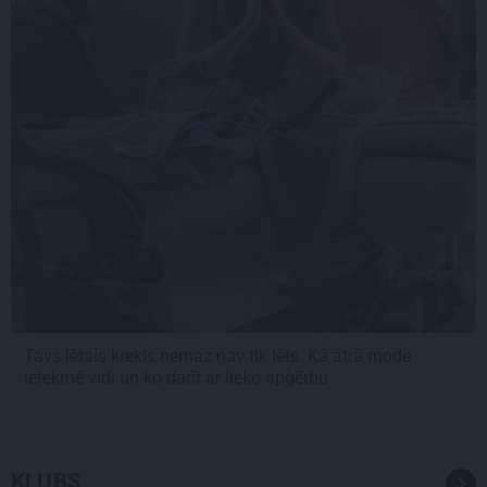
Tavs lētais krekls nemaz nav tik lēts. Kā ātrā mode
ietekmē vidi un ko darīt ar lieko apģērbu
KLUBS