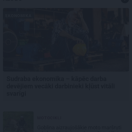
EKONOMIKA
Sudraba ekonomika – kāpēc darba
devējiem vecāki darbinieki kļūst vitāli
svarīgi
MOTOCIKLI
Goblina aizraujošākie moto maršruti