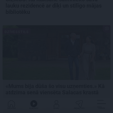
lauku rezidencē ar dīķi un stilīgo mājas
bibliotēku
DZĪVESSTILS
«Mums bija dūša šo visu uzņemties.» Kā
atdzima senā viensēta Salacas krastā
GALVENĀ
KLAUSIES
IENĀC
PADALĪTIES
VAIRĀK