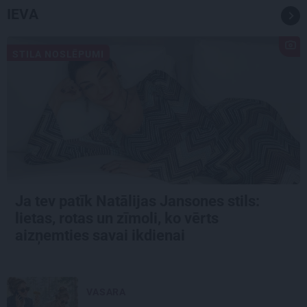
IEVA
STILA NOSLĒPUMI
Ja tev patīk Natālijas Jansones stils:
lietas, rotas un zīmoli, ko vērts
aizņemties savai ikdienai
VASARA