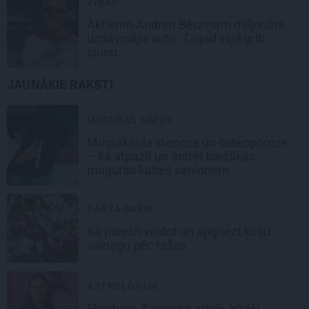
ZIŅAS
Aktierim Andrim Bērziņam miljonārs
uzdāvinājis auto. Tagad viņš grib
jaunu…
JAUNĀKIE RAKSTI
MUGURAS SĀPES
Mugurkaula stenoze un osteoporoze
– kā atpazīt un ārstēt biežākās
muguras kaites senioriem
DĀRZA DARBI
Kā pareizi veidot un apgriezt ķiršu
vainagu pēc ražas
ASTROLOĢIJA
Elizabete Zagorska atklāj, kādēļ