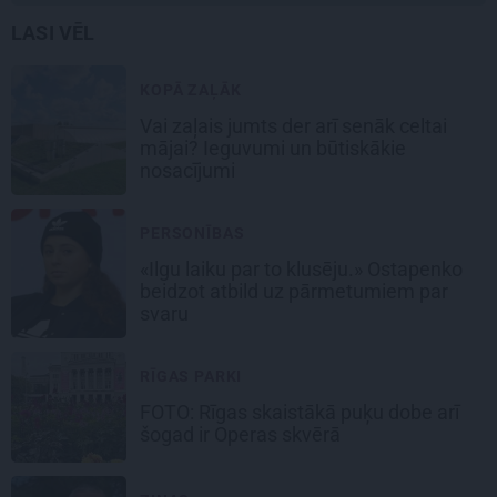
LASI VĒL
KOPĀ ZAĻĀK
Vai zaļais jumts der arī senāk celtai
mājai? Ieguvumi un būtiskākie
nosacījumi
PERSONĪBAS
«Ilgu laiku par to klusēju.» Ostapenko
beidzot atbild uz pārmetumiem par
svaru
RĪGAS PARKI
FOTO: Rīgas skaistākā puķu dobe arī
šogad ir Operas skvērā