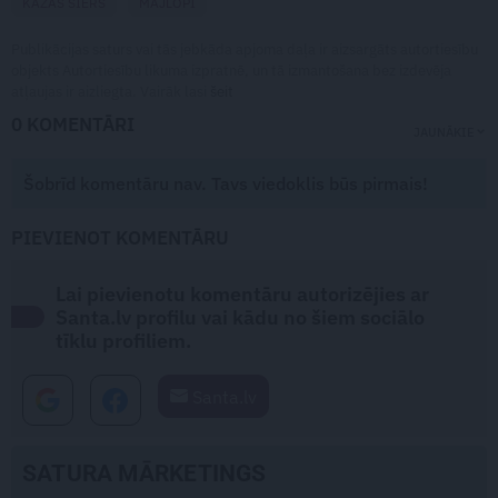
KAZAS SIERS
MĀJLOPI
Publikācijas saturs vai tās jebkāda apjoma daļa ir aizsargāts autortiesību
objekts Autortiesību likuma izpratnē, un tā izmantošana bez izdevēja
atļaujas ir aizliegta. Vairāk lasi
šeit
0 KOMENTĀRI
JAUNĀKIE
Šobrīd komentāru nav. Tavs viedoklis būs pirmais!
PIEVIENOT KOMENTĀRU
Lai pievienotu komentāru autorizējies ar
Santa.lv profilu vai kādu no šiem sociālo
tīklu profiliem.
Santa.lv
SATURA MĀRKETINGS