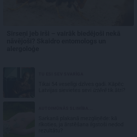
Sirseņi jeb irši – vairāk biedējoši nekā
nāvējoši? Skaidro entomologs un
alergoloģe
TU ESI SEV SVARĪGA
Tikai 54 veselīgi dzīves gadi. Kāpēc
Latvijas sievietes sevi
iztērē
tik ātri?
AUTOIMŪNĀS SLIMĪBA...
Sarkanā plakanā mezgliņēde: kā
rīkoties, ja ārstēšana ilgstoši nedod
rezultātu?