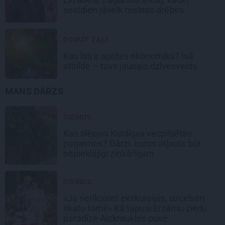
sestdien jāvelk melnas drēbes
DOMĀT ZAĻI
Kas īsti ir aprites ekonomika? Īsā
atbilde – tavs jaunais dzīvesveids
MANS DĀRZS
CIEMOS
Kas slēpjas Kuldīgas vecpilsētas
pagalmos? Dārzi, kuros atļauts būt
nepieklājīgi ziņkārīgam
CIEMOS
«Ja nerīkosiet ekskursijas, uzcelsim
skatu torni!» Kā tapusi Erzāmu ziedu
paradīze Aizkraukles pusē