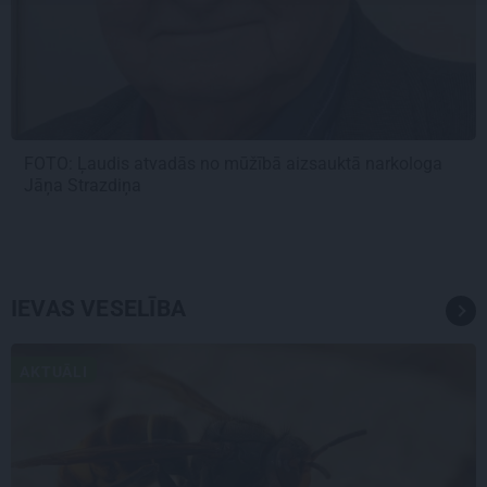
FOTO: Ļaudis atvadās no mūžībā aizsauktā narkologa
Jāņa Strazdiņa
IEVAS VESELĪBA
AKTUĀLI