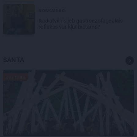
NOSKAIDRO
Kad atvilnis jeb gastroezofageālais
reflukss var kļūt bīstams?
SANTA
KULTŪRA