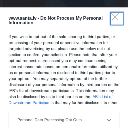
www.santa.lv -
Do Not Process My Personal
Information
Inese Vaikule saņem īpašu komplimentu
no Laura Reinika. Lūk, ko viņš pamanījis!
If you wish to opt-out of the sale, sharing to third parties, or
processing of your personal or sensitive information for
targeted advertising by us, please use the below opt-out
section to confirm your selection. Please note that after your
opt-out request is processed you may continue seeing
INTERESANTI
STILS
interest-based ads based on personal information utilized by
us or personal information disclosed to third parties prior to
your opt-out. You may separately opt-out of the further
disclosure of your personal information by third parties on the
IAB’s list of downstream participants. This information may
also be disclosed by us to third parties on the
IAB’s List of
Downstream Participants
that may further disclose it to other
third parties.
VIDEO: Slavenās
Repšes bijusī sieva
Personal Data Processing Opt Outs
pundurcūkas saimnieks
pucējas kā jauna meitene