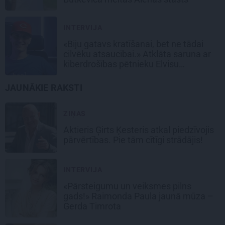
INTERVIJA
«Biju gatavs kratīšanai, bet ne tādai
cilvēku atsaucībai.» Atklāta saruna ar
kiberdrošības pētnieku Elvisu
Strazdiņu
JAUNĀKIE RAKSTI
ZIŅAS
Aktieris Ģirts Ķesteris atkal piedzīvojis
pārvērtības. Pie tām cītīgi strādājis!
INTERVIJA
«Pārsteigumu un veiksmes pilns
gads!» Raimonda Paula jaunā mūza –
Gerda Timrota