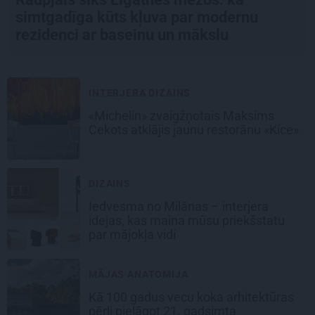
simtgadīga kūts kļuva par modernu
rezidenci ar baseinu un mākslu
INTERJERA DIZAINS
«Michelin» zvaigžņotais Maksims
Cekots atklājis jaunu restorānu «Kíce»
DIZAINS
Iedvesma no Milānas – interjera
idejas, kas maina mūsu priekšstatu
par mājokļa vidi
MĀJAS ANATOMIJA
Kā 100 gadus vecu koka arhitektūras
pērli pielāgot 21. gadsimta