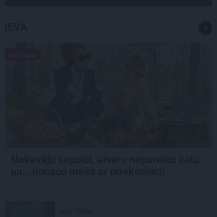
IEVA
VASARA
Nokavēju sapulci, atvēru nepareizo čatu
un… nonācu mežā ar priekšnieci!
KULTŪRA