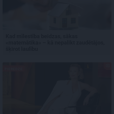
Kad mīlestība beidzas, sākas
«matemātika» – kā nepalikt zaudētājos,
šķirot laulību
PIEREDZE