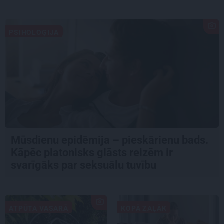
PSIHOLOĢIJA
Mūsdienu epidēmija – pieskārienu bads.
Kāpēc platonisks glāsts reizēm ir
svarīgāks par seksuālu tuvību
ATPŪTA VASARĀ
KOPĀ ZAĻĀK