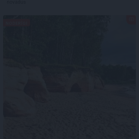
novadus
NODERĪGI