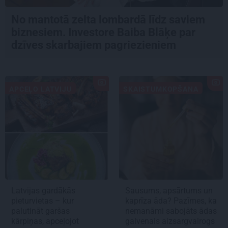
No mantotā zelta lombardā līdz saviem
biznesiem. Investore Baiba Blāķe par
dzīves skarbajiem pagriezieniem
APCEĻO LATVIJU
SKAISTUMKOPŠANA
Latvijas gardākās
Sausums, apsārtums un
pieturvietas – kur
kaprīza āda? Pazīmes, ka
palutināt garšas
nemanāmi sabojāts ādas
kārpiņas, apceļojot
galvenais aizsargvairogs