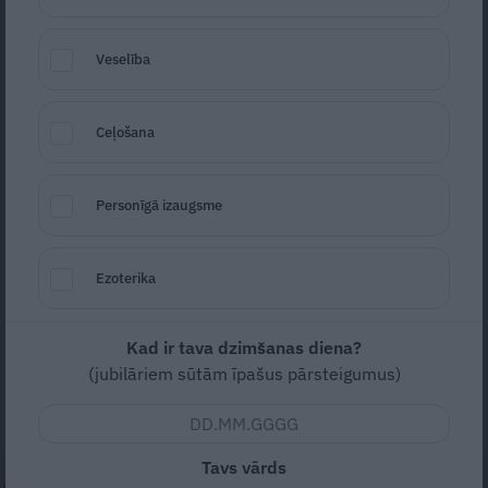
Veselība
Ceļošana
Foto: LETA
Personīgā izaugsme
Seko
Santa.lv Google
Ezoterika
Stacionāru iespējas uzņemt
Covid-19
pacientus, neierobežojot plānveida
pakalpojumus, ir izsmeltas, otrdien preses
Kad ir tava dzimšanas diena?
(jubilāriem sūtām īpašus pārsteigumus)
konferencē pēc valdības sēdes sacīja
veselības ministre Ilze Viņķele (AP).
Tavs vārds