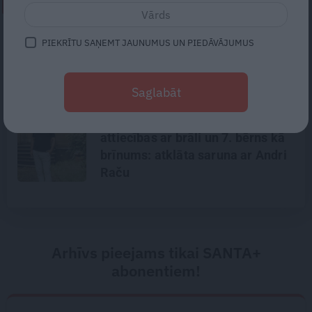
NEPALAID GARĀM!
Vieta, kur kļūt par savu labāko
PIEKRĪTU SAŅEMT JAUNUMUS UN PIEDĀVĀJUMUS
versiju. Putniņu ģimenes spēka
vieta – «Eži» Salacas krastā
Saglabāt
Noklusētās dzimtas saites,
attiecības ar brāli un 7. bērns kā
brīnums: atklāta saruna ar Andri
Raču
Arhīvs pieejams tikai SANTA+
abonentiem!