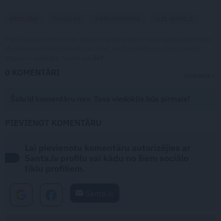
MEDICĪNA
COVID-19
KORONAVĪRUSS
ILZE VIŅĶELE
Publikācijas saturs vai tās jebkāda apjoma daļa ir aizsargāts autortiesību
objekts Autortiesību likuma izpratnē, un tā izmantošana bez izdevēja
atļaujas ir aizliegta. Vairāk lasi
šeit
0 KOMENTĀRI
JAUNĀKIE
Šobrīd komentāru nav. Tavs viedoklis būs pirmais!
PIEVIENOT KOMENTĀRU
Lai pievienotu komentāru autorizējies ar
Santa.lv profilu vai kādu no šiem sociālo
tīklu profiliem.
Santa.lv