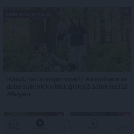
GRIBU DZĪVOT ZAĻĀK
«Dacīt, vai tu vispār ravē?» Kā saskaņā ar
dabu saimnieko bioloģiskajā saimniecībā
Mazjāņi
IETEIKUMS
MĀJA
GALVENĀ
KLAUSIES
IENĀC
PADALĪTIES
VAIRĀK