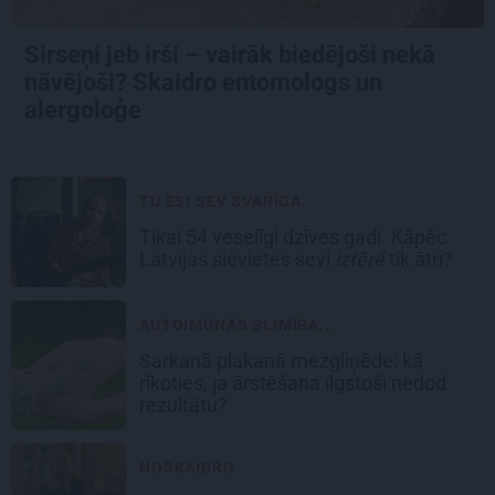
Sirseņi jeb irši – vairāk biedējoši nekā
nāvējoši? Skaidro entomologs un
alergoloģe
TU ESI SEV SVARĪGA
Tikai 54 veselīgi dzīves gadi. Kāpēc
Latvijas sievietes sevi
iztērē
tik ātri?
AUTOIMŪNĀS SLIMĪBA...
Sarkanā plakanā mezgliņēde: kā
rīkoties, ja ārstēšana ilgstoši nedod
rezultātu?
NOSKAIDRO