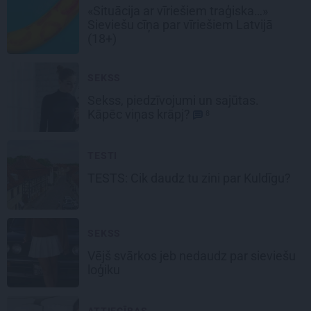
«Situācija ar vīriešiem traģiska…»
Sieviešu cīņa par
vīriešiem Latvijā
(18+)
SEKSS
Sekss, piedzīvojumi un sajūtas.
Kāpēc viņas krāpj?
8
TESTI
TESTS:
Cik daudz tu zini par Kuldīgu?
SEKSS
Vējš svārkos
jeb nedaudz par sieviešu
loģiku
ATTIECĪBAS