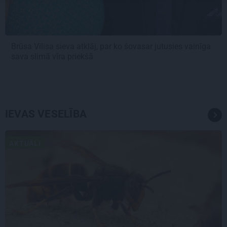
Brūsa Vilisa sieva atklāj, par ko šovasar jutusies vainīga
sava slimā vīra priekšā
IEVAS VESELĪBA
AKTUĀLI