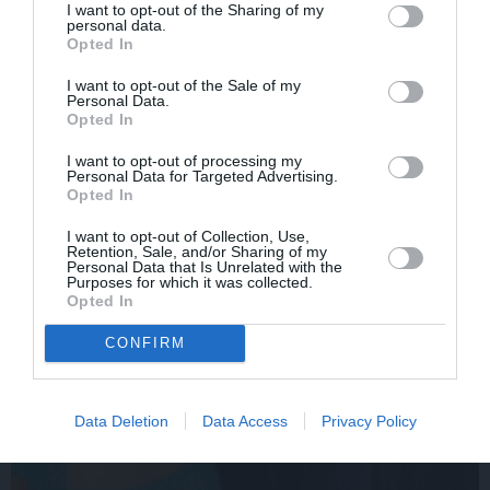
pēc mīluļa nāves ticis pie
un atklāj sava lieliskā
I want to opt-out of the Sharing of my
personal data.
cita Žorika. Dzimusi
auguma noslēpumu
Opted In
jauna zvaigzne
I want to opt-out of the Sale of my
Personal Data.
Opted In
VESELĪBA
I want to opt-out of processing my
Personal Data for Targeted Advertising.
Opted In
I want to opt-out of Collection, Use,
Retention, Sale, and/or Sharing of my
Personal Data that Is Unrelated with the
Purposes for which it was collected.
Opted In
CONFIRM
Data Deletion
Data Access
Privacy Policy