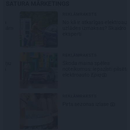
SATURA MĀRKETINGS
REKLĀMRAKSTS
No kā ir atkarīgas elektroauto
uzlādes izmaksas? Skaidro Viršu
eksperti
REKLĀMRAKSTS
Škoda maina spēles
noteikumus: iepazīsti pilsētas
elektroauto
Epiq
REKLĀMRAKSTS
Pirts sezonas izlase