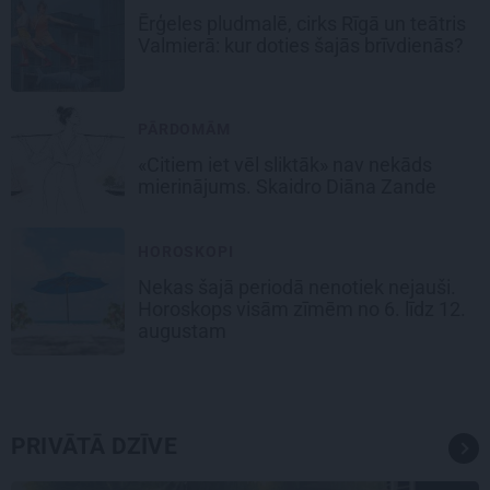
Ērģeles pludmalē, cirks Rīgā un teātris
Valmierā: kur doties šajās brīvdienās?
PĀRDOMĀM
«Citiem iet vēl sliktāk» nav nekāds
mierinājums. Skaidro Diāna Zande
HOROSKOPI
Nekas šajā periodā nenotiek nejauši.
Horoskops visām zīmēm no 6. līdz 12.
augustam
PRIVĀTĀ DZĪVE