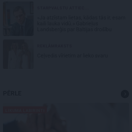
STARPVALSTU ATTIEC...
«Ja atzīstam lietas, kādas tās ir, esam
kaili lauka vidū.» Gabrieļus
Landsberģis par Baltijas drošību
REKLĀMRAKSTS
Ceļvedis vīrietim ar lieko svaru
PĒRLE
LIKUMA LABIRINTI