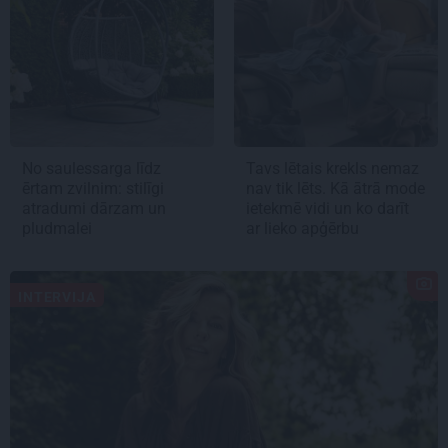
No saulessarga līdz
Tavs lētais krekls nemaz
ērtam zvilnim: stilīgi
nav tik lēts. Kā ātrā mode
atradumi dārzam un
ietekmē vidi un ko darīt
pludmalei
ar lieko apģērbu
INTERVIJA