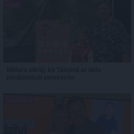
ZIŅAS
Millers atklāj, kā Taivānā ar dēlu
pārdzīvojuši zemestrīci
SLAVENĪBAS