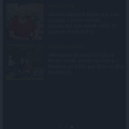
DZĪVESSTĀSTS
Stāsts, kas pārspēj kino
scenārijus: Kā Liepājas zēns
Volfs Ruvinskis kļuva par
Meksikas superzvaigzni
CEĻOJUMA PLĀNS
Draudzeņu ceļojums bez
drāmām: noderīgi padomi
la
plānošanai un 16 galamērķu
idejas
ATRADUMS
Virziens – jūra: Lauderu
ģimenes bezbēdīgi laiskā miera
osta Pūrciemā