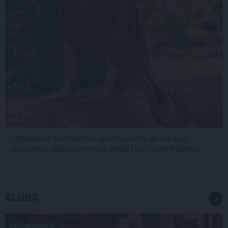
«Attiecības nocirtām no abām pusēm, un tas bija
drausmīgi sāpīgi,» intervijā atklāj Una Gulbe-Kārkliņa
KLUBS
EKONOMIKA