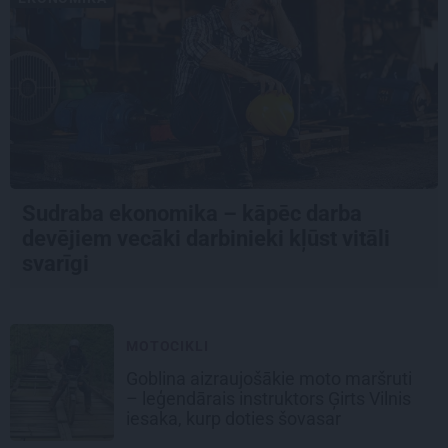
Sudraba ekonomika – kāpēc darba
devējiem vecāki darbinieki kļūst vitāli
svarīgi
MOTOCIKLI
Goblina aizraujošākie moto maršruti
– leģendārais instruktors Ģirts Vilnis
iesaka, kurp doties šovasar