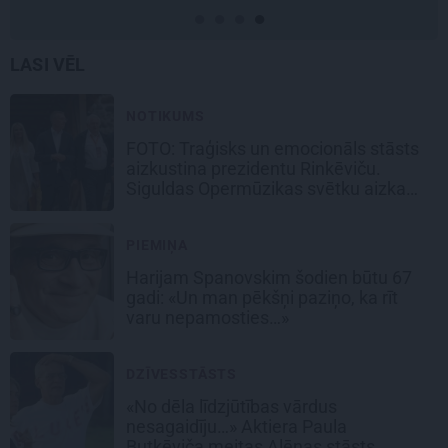
LASI VĒL
NOTIKUMS
FOTO: Traģisks un emocionāls stāsts
aizkustina prezidentu Rinkēviču.
Siguldas Opermūzikas svētku aizkadri
PIEMIŅA
Harijam Spanovskim šodien būtu 67
gadi:
«Un man pēkšņi paziņo, ka rīt
varu nepamosties…»
DZĪVESSTĀSTS
«No dēla līdzjūtības vārdus
nesagaidīju…» Aktiera Paula
Butkēviča meitas Alēnas stāsts