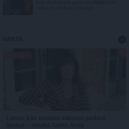
Kad atvilnis jeb gastroezofageālais
reflukss var kļūt bīstams?
SANTA
LIETU TOPS
Lietas, kas vasaras vakarus padara
īpašus – iesaka Santa Anča