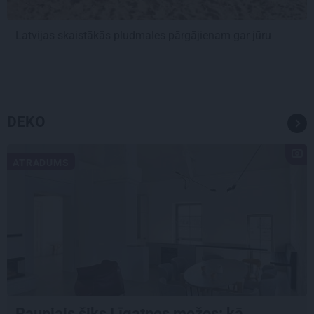
Latvijas skaistākās pludmales pārgājienam gar jūru
DEKO
ATRADUMS
Raupjais šiks Līgatnes mežos: kā