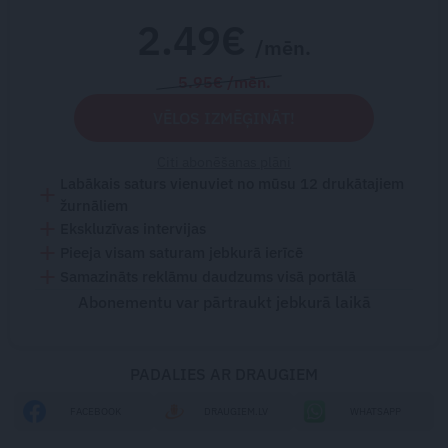
2.49€
/mēn.
5.95€ /mēn.
VĒLOS IZMĒĢINĀT!
Citi abonēšanas plāni
Labākais saturs vienuviet no mūsu 12 drukātajiem
žurnāliem
Ekskluzīvas intervijas
Pieeja visam saturam jebkurā ierīcē
Samazināts reklāmu daudzums visā portālā
Abonementu var pārtraukt jebkurā laikā
PADALIES AR DRAUGIEM
FACEBOOK
DRAUGIEM.LV
WHATSAPP