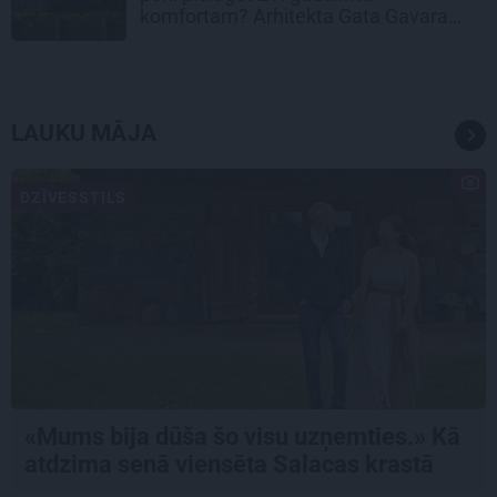
komfortam? Arhitekta Gata Gavara
pieredze
LAUKU MĀJA
DZĪVESSTILS
«Mums bija dūša šo visu uzņemties.» Kā
atdzima senā viensēta Salacas krastā