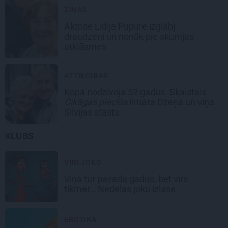
ZIŅAS
Aktrise Lidija Pupure izglābj
draudzeni un nonāk pie skumjas
atklāsmes
ATTIECĪBAS
Kopā nodzīvoja 52 gadus. Skaistais
Čikāgas piecīša
Ilmāra Dzeņa un viņa
Silvijas stāsts
KLUBS
VĪRI JOKO
Viņa tur pavada gadus, bet vīrs
tikmēr… Nedēļas joku izlase
EROTIKA