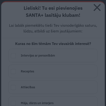
Abonē
Lieliski! Tu esi pievienojies
SANTA+ lasītāju klubam!
RECEPTES
NODERĪGI
JAUNĀKAIS
POPULĀRĀKAIS
Lai labāk piemeklētu tieši Tev visnoderīgāko saturu,
Viņķele:
Stacionāru iespējas
lūdzu, atbildi uz šiem jautājumiem:
uzņemt
Covid-19
pacientus
Kuras no šīm tēmām Tev visvairāk interesē?
ir izsmeltas
Intervijas ar personībām
MEDICĪNA
02.12.2020
Receptes
LETA
Attiecības
Māja, dārzs un interjers