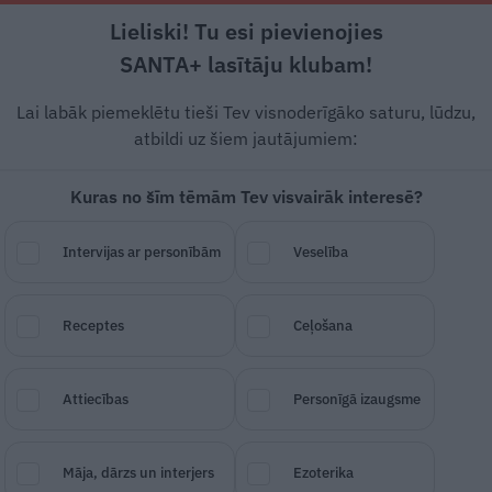
Lieliski! Tu esi pievienojies
Rīga +15°C
Mākoņains, R/DR vējš, 0.45 m/s
SANTA+ lasītāju klubam!
esstils
Auto
Lietu tops
Gadžeti
Vēstur
Lai labāk piemeklētu tieši Tev visnoderīgāko saturu, lūdzu,
atbildi uz šiem jautājumiem:
Kuras no šīm tēmām Tev visvairāk interesē?
da vecumā miris bijuša
Intervijas ar personībām
Veselība
tājs Jānis Straume
Receptes
Ceļošana
SAGLABĀ RAKSTU
DALĪTIES
10.
Attiecības
Personīgā izaugsme
Māja, dārzs un interjers
Ezoterika