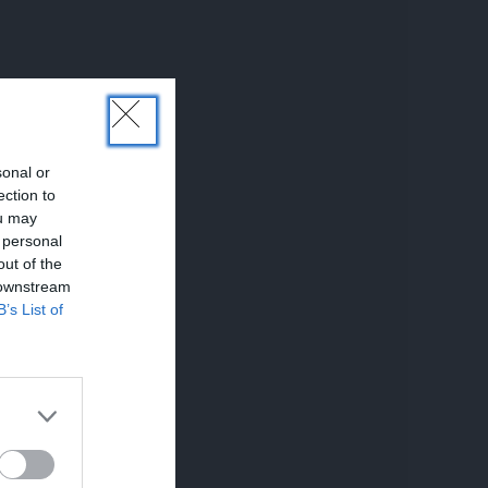
sonal or
ection to
ou may
 personal
out of the
 downstream
B’s List of
USIJAS
REKLĀMRAKSTS
REKLĀM