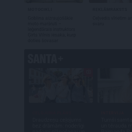
MOTOCIKLI
REKLĀMRAKSTS
Goblina aizraujošākie
Ceļvedis vīrietim ar
moto maršruti –
svaru
leģendārais instruktors
Ģirts Vilnis iesaka, kurp
doties šovasar
CEĻOJUMA PLĀNS
INTERVIJA
spēj kino
Draudzeņu ceļojums
Tumši samta
Liepājas
bez drāmām: noderīgi
un tērauda 
inskis
padomi plānošanai un
Raimonda Pa