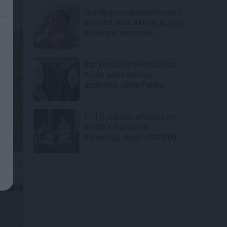
un Late
Grūtāk par atkailināšanos ir
pieņemt sevi. Aktrise Katrīna
Kreile par depresiju,
mobingu un ceļu līdz
lielajām lomām
Par ko sievas priekšā visu
mūžu jutās vainīgs
dzejnieks Jānis Peters
FOTO: Ļaudis atvadās no
mūžībā aizsauktā
narkologa Jāņa Strazdiņa