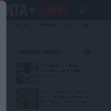
ABONĒ
e
Vīri joko
Pieredze
is
JAUNĀKIE RAKSTI
Siera kūkas
saldējums
ar
ogu pildījumu. Brīvdienu
sapnis!
1
07.2024
«Cilvēki mēdz sāpināt, bet
suns mīl, neskatoties ne uz
ko.» Nikolaja Puzikova un
sievas Gitas mīlules – Faira