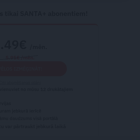
s tikai SANTA+ abonentiem!
2.49€
/mēn.
5.95€ /mēn.
VĒLOS IZMĒĢINĀT!
Citi abonēšanas plāni
 vienuviet no mūsu 12 drukātajiem
rvijas
turam jebkurā ierīcē
āmu daudzums visā portālā
 var pārtraukt jebkurā laikā