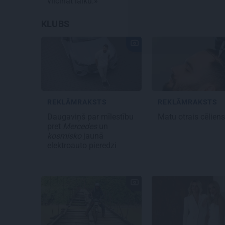
vilcināt laiku.»
KLUBS
REKLĀMRAKSTS
REKLĀMRAKSTS
Daugaviņš par mīlestību
Matu otrais cēlien
pret
Mercedes
un
kosmisko
jaunā
elektroauto pieredzi