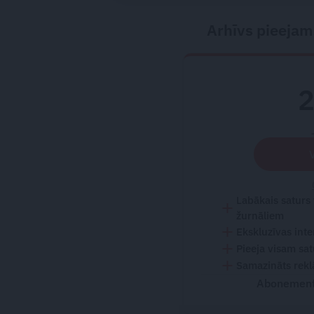
Arhīvs pieejam
Labākais saturs
žurnāliem
Ekskluzīvas inte
Pieeja visam sa
Samazināts rekl
Abonementu