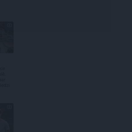
kie
lē.
par
iedzi