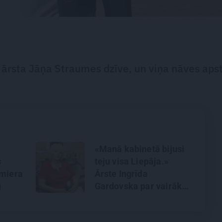
n ārsta Jāņa Straumes dzīve, un viņa nāves apst
«Manā kabinetā bijusi
s
teju visa Liepāja.»
 miera
Ārste Ingrīda
Gardovska par vairāk
nekā 50 gadiem
medicīnā