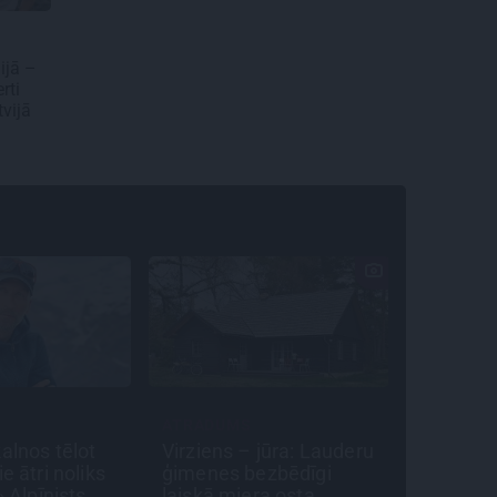
ijā –
rti
tvijā
ATRADUMS
STIPRAI
alnos tēlot
Virziens – jūra: Lauderu
«Bērnus 
e ātri noliks
ģimenes bezbēdīgi
cukura 
» Alpīnists
laiskā miera osta
ievest j