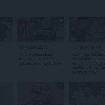
REKLĀMRAKSTS
JAUNIE RŪPNIEKI
s
Škoda maina spēles
Kā Mārupē top labā
noteikumus: iepazīsti
pārtvērējdroni pasau
pilsētas elektroauto
Epiq
Agris Ķipurs atklāti 
militāro biznesu, spr
un dzīves draivu