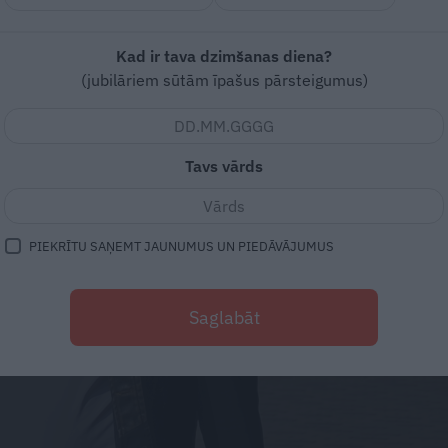
Kad ir tava dzimšanas diena?
(jubilāriem sūtām īpašus pārsteigumus)
Tavs vārds
PIEKRĪTU SAŅEMT JAUNUMUS UN PIEDĀVĀJUMUS
Saglabāt