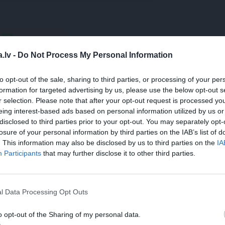
WHATSAPP
.lv -
Do Not Process My Personal Information
to opt-out of the sale, sharing to third parties, or processing of your per
formation for targeted advertising by us, please use the below opt-out s
 aizsargāts autortiesību objekts Autortiesību likuma izpratnē, un tā
r selection. Please note that after your opt-out request is processed y
rāk lasi
šeit
eing interest-based ads based on personal information utilized by us or
disclosed to third parties prior to your opt-out. You may separately opt-
losure of your personal information by third parties on the IAB’s list of
. This information may also be disclosed by us to third parties on the
IA
Participants
that may further disclose it to other third parties.
l Data Processing Opt Outs
o opt-out of the Sharing of my personal data.
TS
REKLĀMRAKSTS
DEKO DISK