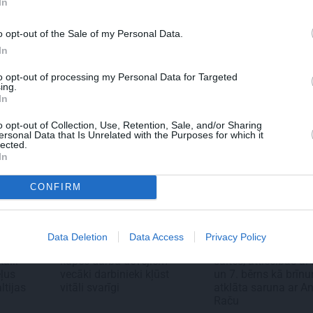
In
s bauda
Pirts sezonas izlase
Cik maksā 
edu
– kāpēc?
o opt-out of the Sale of my Personal Data.
ngi atklāj
 tradīciju
In
u
to opt-out of processing my Personal Data for Targeted
ing.
In
o opt-out of Collection, Use, Retention, Sale, and/or Sharing
ersonal Data that Is Unrelated with the Purposes for which it
lected.
In
CONFIRM
EC...
EKONOMIKA
PERSONĪBAS
Data Deletion
Data Access
Privacy Policy
,
Sudraba ekonomika –
Noklusētās dzimtas
aili
kāpēc darba devējiem
saites, attiecības ar 
eļus
vecāki darbinieki kļūst
un 7. bērns kā brīn
ltijas
vitāli svarīgi
atklāta saruna ar An
Raču