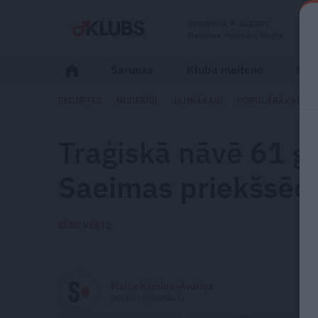
Sestdiena, 8. augusts
Vladislava, Vladislavs, Mudīte
Sarunas
Kluba meitene
Dzīv
RECEPTES
NODERĪGI
JAUNĀKAIS
POPULĀRĀKAIS
Traģiskā nāvē
61 ga
Saeimas priekšsēdē
SĒRU VĒSTS
Marta Kalniņa-Avotiņa
portals@santa.lv