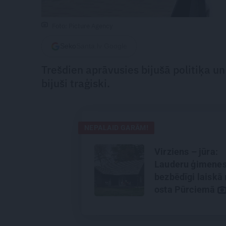
Foto: Picture Agency
Seko
Santa.lv Google
Trešdien aprāvusies bijušā politiķa u
bijuši traģiski.
NEPALAID GARĀM!
Virziens – jūra:
Lauderu ģimene
bezbēdīgi laiskā
osta Pūrciemā