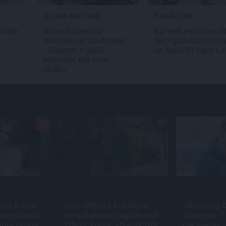
KLUBA MEITENE
PASĀKUMI
 lieko
Divas Beātes par
Kur ķert emocijas jūl
vīriešiem un randiņiem:
četri grandiozi konce
«Sievietei ir jābūt
un festivāli tepat La
princesei, par kuru
cīnās»
CIEMOS
INTERVIJA
ina balss
Kas slēpjas Kuldīgas
«Nevajag k
mugurkauls.
vecpilsētas pagalmos?
varoņus! Ti
ula jaunā
Dārzi, kuros atļauts būt
pie vietas.