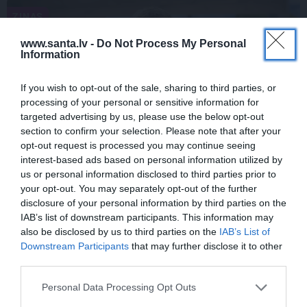
ZIŅAS
www.santa.lv -
Do Not Process My Personal
Information
If you wish to opt-out of the sale, sharing to third parties, or
processing of your personal or sensitive information for
targeted advertising by us, please use the below opt-out
section to confirm your selection. Please note that after your
opt-out request is processed you may continue seeing
interest-based ads based on personal information utilized by
Rociet un labi būs – kā aktieris Artūrs
us or personal information disclosed to third parties prior to
Skrastiņš uzlādējas jaunajai sezonai
your opt-out. You may separately opt-out of the further
disclosure of your personal information by third parties on the
IAB’s list of downstream participants. This information may
also be disclosed by us to third parties on the
IAB’s List of
ĀRZEMĒS
SĒRU VĒSTS
Downstream Participants
that may further disclose it to other
third parties.
Personal Data Processing Opt Outs