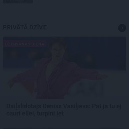
PRIVĀTĀ DZĪVE
DZIMŠANAS DIENA
Daiļslidotājs Deniss Vasiļjevs: Pat ja tu ej
cauri ellei, turpini iet