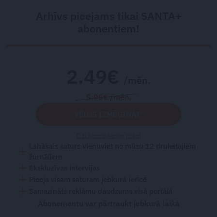
Arhīvs pieejams tikai SANTA+
abonentiem!
2.49€
/mēn.
5.95€ /mēn.
VĒLOS IZMĒĢINĀT!
Citi abonēšanas plāni
Labākais saturs vienuviet no mūsu 12 drukātajiem
žurnāliem
Ekskluzīvas intervijas
Pieeja visam saturam jebkurā ierīcē
Samazināts reklāmu daudzums visā portālā
Abonementu var pārtraukt jebkurā laikā