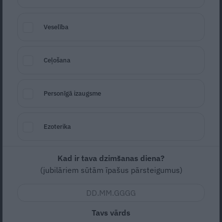
Veselība
Ceļošana
Personīgā izaugsme
Foto: Twitter, ilustratīvs foto
Ezoterika
Seko
Santa.lv Google
Aicinām autobraucējus savlaicīgi plānot
Kad ir tava dzimšanas diena?
savus braucienus, izvēlēties laiku ārpus
(jubilāriem sūtām īpašus pārsteigumus)
ierastajām sastrēgumstundām un
rēķināties ar papildu laiku ceļam.
Nokļūšanai Jūrmalā un Vidzemes
Tavs vārds
piekrastes ciematos aicinām izmantot