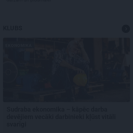
KLUBS
EKONOMIKA
Sudraba ekonomika – kāpēc darba
devējiem vecāki darbinieki kļūst vitāli
svarīgi