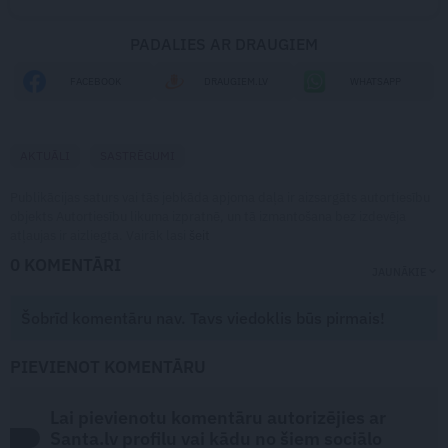
PADALIES AR DRAUGIEM
FACEBOOK
DRAUGIEM.LV
WHATSAPP
AKTUĀLI
SASTRĒGUMI
Publikācijas saturs vai tās jebkāda apjoma daļa ir aizsargāts autortiesību
objekts Autortiesību likuma izpratnē, un tā izmantošana bez izdevēja
atļaujas ir aizliegta. Vairāk lasi
šeit
0 KOMENTĀRI
JAUNĀKIE
Šobrīd komentāru nav. Tavs viedoklis būs pirmais!
PIEVIENOT KOMENTĀRU
Lai pievienotu komentāru autorizējies ar
Santa.lv profilu vai kādu no šiem sociālo