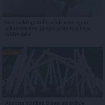
No smeldzīga trillera līdz vasarīgam
mīlas stāstam: piecas grāmatas tavai
lasāmvielai
KULTŪRA
Augusta kultūras izlase: spilgtākie