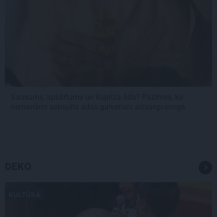
Sausums, apsārtums un kaprīza āda? Pazīmes, ka
nemanāmi sabojāts ādas galvenais aizsargvairogs
DEKO
KULTŪRA