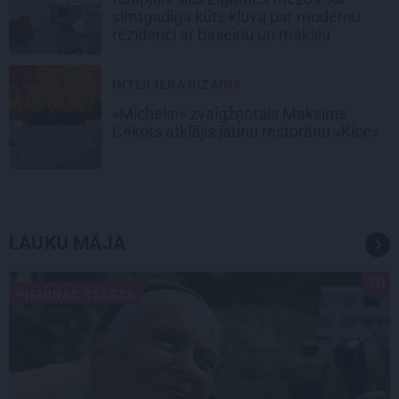
simtgadīga kūts kļuva par modernu
rezidenci ar baseinu un mākslu
INTERJERA DIZAINS
«Michelin» zvaigžņotais Maksims
Cekots atklājis jaunu restorānu «Kíce»
LAUKU MĀJA
PIEMIŅAS STĀSTS