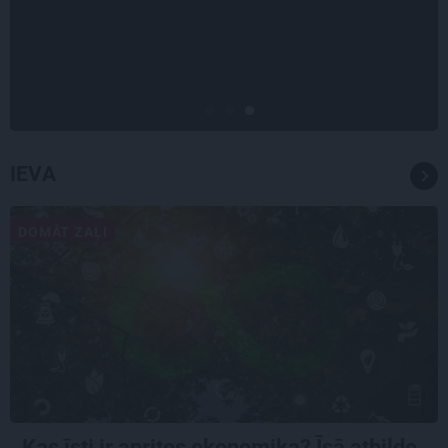
«Bērnus ar tik augstu cukura
līmeni mēdz ievest jau komā.»
Madara un Gatis par dzīvi ar dēla
diabētu
IEVA
DOMĀT ZAĻI
Kas īsti ir aprites ekonomika? Īsā atbilde