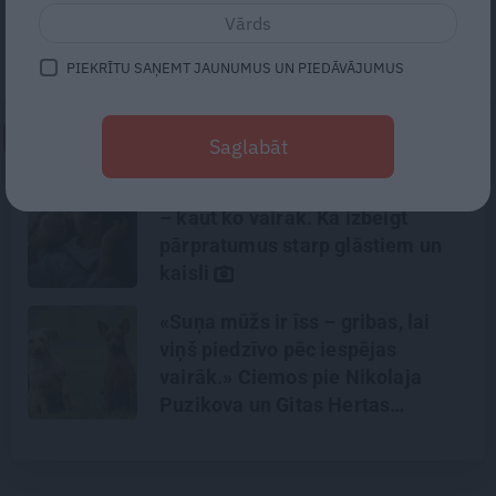
elektrivilcienu satiksmi, bet caurlaides
iebraukšanai Jūrmalā iegādāties attālināti.
PIEKRĪTU SAŅEMT JAUNUMUS UN PIEDĀVĀJUMUS
NEPALAID GARĀM!
Saglabāt
Gribu tikai mīļi apskaut, bet viņš
– kaut ko vairāk. Kā izbeigt
pārpratumus starp glāstiem un
kaisli
«Suņa mūžs ir īss – gribas, lai
viņš piedzīvo pēc iespējas
vairāk.» Ciemos pie Nikolaja
Puzikova un Gitas Hertas
mīlulēm