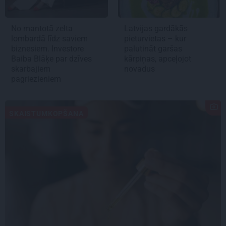
No mantotā zelta
Latvijas gardākās
lombardā līdz saviem
pieturvietas – kur
biznesiem. Investore
palutināt garšas
Baiba Blāķe par dzīves
kārpiņas, apceļojot
skarbajiem
novadus
pagriezieniem
SKAISTUMKOPŠANA