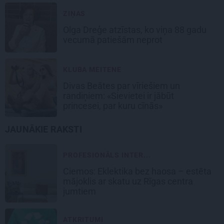
ZIŅAS
Olga Dreģe atzīstas, ko viņa 88 gadu
vecumā patiešām neprot
KLUBA MEITENE
Divas Beātes par vīriešiem un
randiņiem: «Sievietei ir jābūt
princesei, par kuru cīnās»
JAUNĀKIE RAKSTI
PROFESIONĀLS INTER...
Ciemos: Eklektika bez haosa – estēta
mājoklis ar skatu uz Rīgas centra
jumtiem
ATKRITUMI