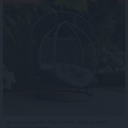
ATPŪTA VASARĀ
No saulessarga līdz ērtam zvilnim: stilīgi atradumi
dārzam un pludmalei