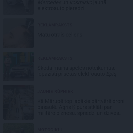
Mercedes
un
kosmisko
jaunā
elektroauto pieredzi
REKLĀMRAKSTS
Matu otrais cēliens
REKLĀMRAKSTS
Škoda maina spēles noteikumus:
iepazīsti pilsētas elektroauto
Epiq
JAUNIE RŪPNIEKI
Kā Mārupē top labākie pārtvērējdroni
pasaulē. Agris Ķipurs atklāti par
militāro biznesu, spriedzi un dzīves
draivu
MOTOCIKLI