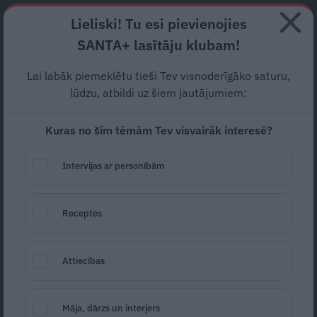
Abonē
Lieliski! Tu esi pievienojies
SANTA+ lasītāju klubam!
RECEPTES
NODERĪGI
JAUNĀKAIS
POPULĀRĀKAIS
Lai labāk piemeklētu tieši Tev visnoderīgāko saturu,
Šodien jārēķinās ar
lūdzu, atbildi uz šiem jautājumiem:
palēninātu satiksmi
Kuras no šīm tēmām Tev visvairāk interesē?
Jūrmalas un Saulkrastu
Intervijas ar personībām
virzienā
AKTUĀLI
26.06.2020
Receptes
Auto Latvija
Attiecības
Māja, dārzs un interjers