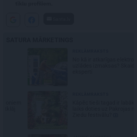
tīklu profiliem.
Santa.lv
SATURA MĀRKETINGS
REKLĀMRAKSTS
No kā ir atkarīgas elektroauto
uzlādes izmaksas? Skaidro Viršu
eksperti
REKLĀMRAKSTS
Kāpēc tieši tagad ir labākais
laiks doties uz Pakrojas muižas
Ziedu festivālu?