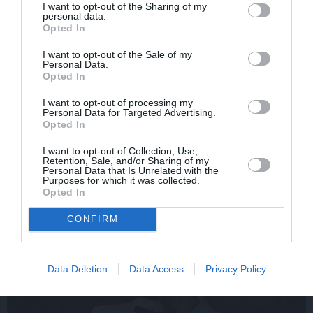
I want to opt-out of the Sharing of my
personal data.
Opted In
I want to opt-out of the Sale of my
Personal Data.
«Smalkā stila» zvaigzne
Sēru vēsts: Meksikā miris
Opted In
seriāla filmēšanas laikā
populārais mūzikas
pārcietis smagu dzīves
apskatnieks Klāss Vāvere
I want to opt-out of processing my
Personal Data for Targeted Advertising.
posmu. Kā tagad klājas
Opted In
Emetam?
I want to opt-out of Collection, Use,
Retention, Sale, and/or Sharing of my
Personal Data that Is Unrelated with the
ZIŅAS
Purposes for which it was collected.
Opted In
CONFIRM
Data Deletion
Data Access
Privacy Policy