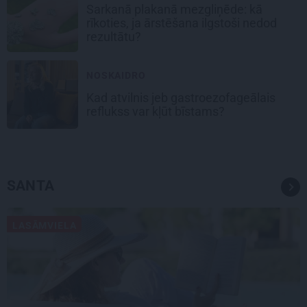
Sarkanā plakanā mezgliņēde: kā
rīkoties, ja ārstēšana ilgstoši nedod
rezultātu?
NOSKAIDRO
Kad atvilnis jeb gastroezofageālais
reflukss var kļūt bīstams?
SANTA
LASĀMVIELA