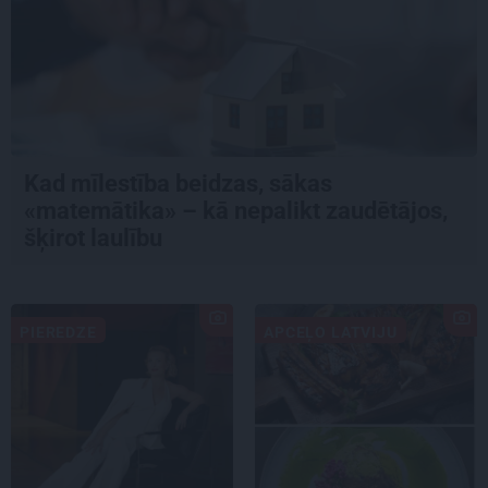
Kad mīlestība beidzas, sākas
«matemātika» – kā nepalikt zaudētājos,
šķirot laulību
PIEREDZE
APCEĻO LATVIJU