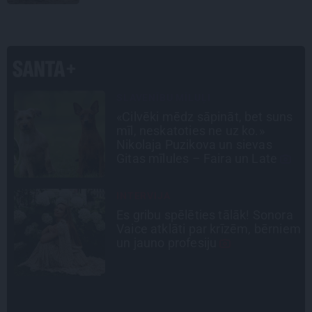
laiku.»
INTERVIJA
s
Tumši samtaina balss un
tērauda mugurkauls. Raimonda
Paula jaunā mūza – Gerda
Timrota
CIEMOS
a
«Vectēvam vajadzēja to vērienu
em
būvējot.» Kā Grišānu ģimene
atjauno senās dzimtas mājas
STIPRAIS STĀSTS