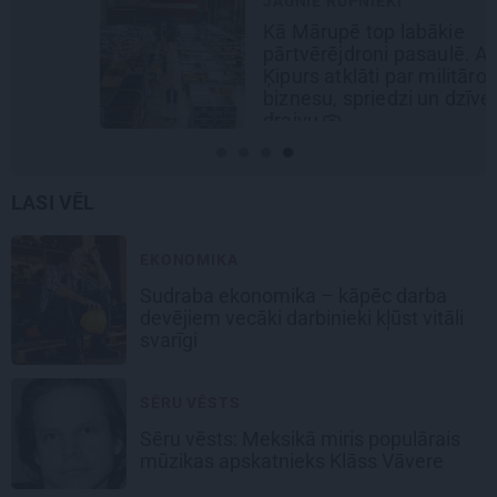
JAUNIE RŪPNIEKI
Kā Mārupē top labākie
pārtvērējdroni pasaulē. Agris
Ķipurs atklāti par militāro
biznesu, spriedzi un dzīves
draivu
LASI VĒL
EKONOMIKA
Sudraba ekonomika – kāpēc darba
devējiem vecāki darbinieki kļūst vitāli
svarīgi
SĒRU VĒSTS
Sēru vēsts: Meksikā miris populārais
mūzikas apskatnieks Klāss Vāvere