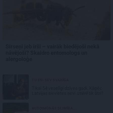
Sirseņi jeb irši – vairāk biedējoši nekā
nāvējoši? Skaidro entomologs un
alergoloģe
TU ESI SEV SVARĪGA
Tikai 54 veselīgi dzīves gadi. Kāpēc
Latvijas sievietes sevi
iztērē
tik ātri?
AUTOIMŪNĀS SLIMĪBA...