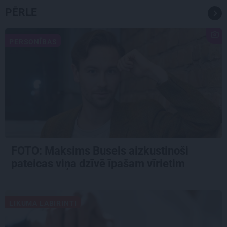
PĒRLE
PERSONĪBAS
FOTO: Maksims Busels aizkustinoši
pateicas viņa dzīvē īpašam vīrietim
LIKUMA LABIRINTI