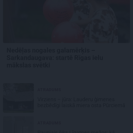
Nedēļas nogales galamērķis –
Sarkandaugava: startē Rīgas ielu
mākslas svētki
ATRADUMS
Virziens – jūra: Lauderu ģimenes
bezbēdīgi laiskā miera osta Pūrciemā
ATRADUMS
Raupjais šiks Līgatnes mežos: kā