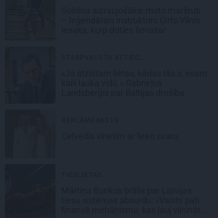
Goblina aizraujošākie moto maršruti
– leģendārais instruktors Ģirts Vilnis
iesaka, kurp doties šovasar
STARPVALSTU ATTIEC...
«Ja atzīstam lietas, kādas tās ir, esam
kaili lauka vidū.» Gabrieļus
Landsberģis par Baltijas drošību
REKLĀMRAKSTS
Ceļvedis vīrietim ar lieko svaru
TIESLIETAS
Mārtiņa Bunkus brālis par Latvijas
tiesu sistēmas absurdu: «Valsts pati
finansē mehānismu, kas ļauj vilcināt