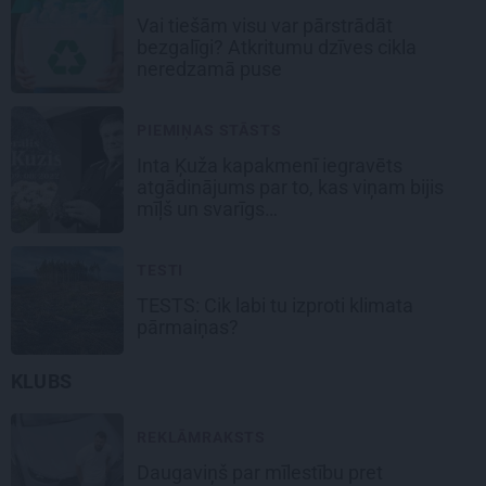
Vai tiešām visu var pārstrādāt
bezgalīgi? Atkritumu dzīves cikla
neredzamā puse
PIEMIŅAS STĀSTS
Inta Ķuža kapakmenī iegravēts
atgādinājums par to, kas viņam bijis
mīļš un svarīgs…
TESTI
TESTS: Cik labi tu izproti klimata
pārmaiņas?
KLUBS
REKLĀMRAKSTS
Daugaviņš par mīlestību pret