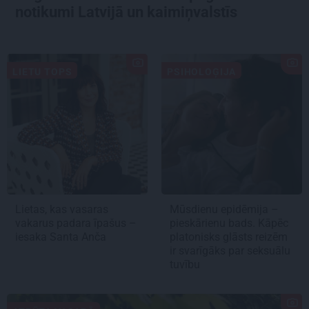
notikumi Latvijā un kaimiņvalstīs
LIETU TOPS
PSIHOLOĢIJA
Lietas, kas vasaras
Mūsdienu epidēmija –
vakarus padara īpašus –
pieskārienu bads. Kāpēc
iesaka Santa Anča
platonisks glāsts reizēm
ir svarīgāks par seksuālu
tuvību