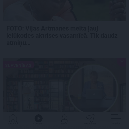
FOTO:
Vijas Artmanes meita
ļauj
ielūkoties aktrises vasarnīcā. Tik daudz
atmiņu…
SLAVENĪBAS
GALVENĀ
KLAUSIES
IENĀC
PADALĪTIES
VAIRĀK
CIEMOS: Kā Rukšāne saimnieko savā