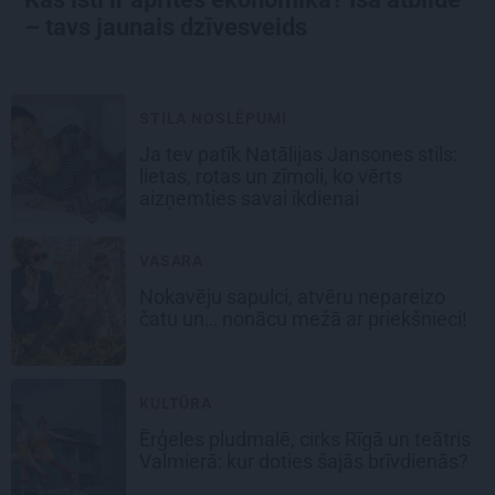
– tavs jaunais dzīvesveids
STILA NOSLĒPUMI
Ja tev patīk Natālijas Jansones stils:
lietas, rotas un zīmoli, ko vērts
aizņemties savai ikdienai
VASARA
Nokavēju sapulci, atvēru nepareizo
čatu un… nonācu mežā ar priekšnieci!
KULTŪRA
Ērģeles pludmalē, cirks Rīgā un teātris
Valmierā: kur doties šajās brīvdienās?