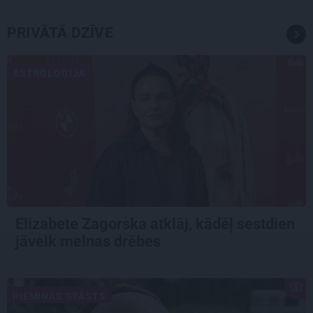
PRIVĀTĀ DZĪVE
ASTROLOĢIJA
Elizabete Zagorska atklāj, kādēļ sestdien
jāvelk melnas drēbes
PIEMIŅAS STĀSTS