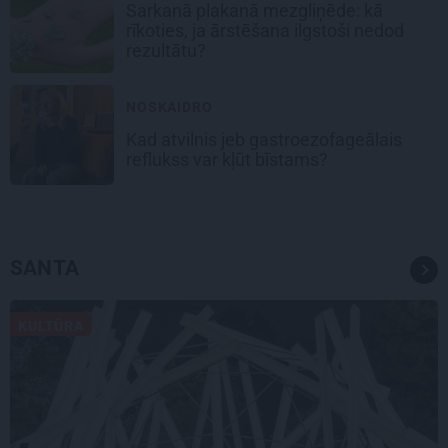
Sarkanā plakanā mezgliņēde: kā
rīkoties, ja ārstēšana ilgstoši nedod
rezultātu?
NOSKAIDRO
Kad atvilnis jeb gastroezofageālais
reflukss var kļūt bīstams?
SANTA
KULTŪRA