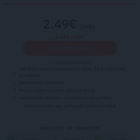
2.49€
/mēn.
5.95€ /mēn.
VĒLOS IZMĒĢINĀT!
Citi abonēšanas plāni
Labākais saturs vienuviet no mūsu 12 drukātajiem
žurnāliem
Ekskluzīvas intervijas
Pieeja visam saturam jebkurā ierīcē
Samazināts reklāmu daudzums visā portālā
Abonementu var pārtraukt jebkurā laikā
PADALIES AR DRAUGIEM
FACEBOOK
DRAUGIEM.LV
WHATSAPP