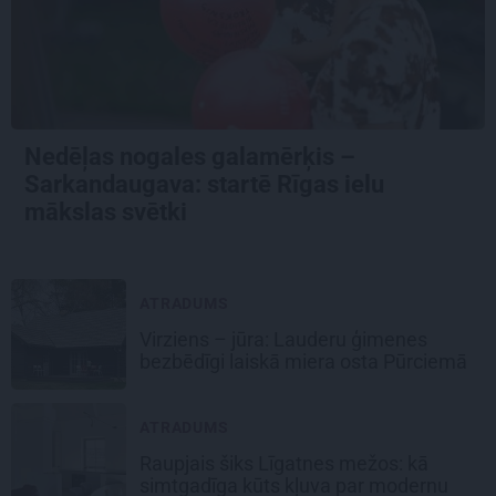
Nedēļas nogales galamērķis –
Sarkandaugava: startē Rīgas ielu
mākslas svētki
ATRADUMS
Virziens – jūra: Lauderu ģimenes
bezbēdīgi laiskā miera osta Pūrciemā
ATRADUMS
Raupjais šiks Līgatnes mežos: kā
simtgadīga kūts kļuva par modernu