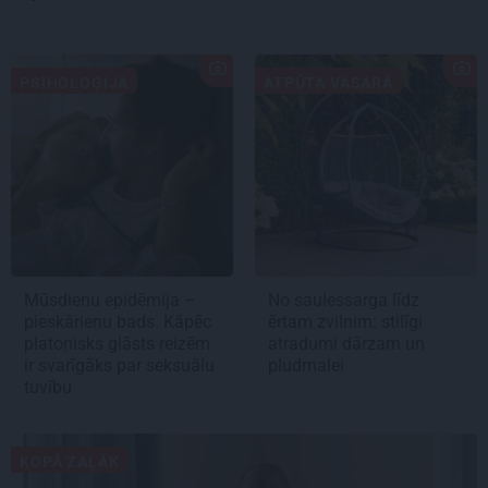
PSIHOLOĢIJA
ATPŪTA VASARĀ
Mūsdienu epidēmija –
No saulessarga līdz
pieskārienu bads. Kāpēc
ērtam zvilnim: stilīgi
platonisks glāsts reizēm
atradumi dārzam un
ir svarīgāks par seksuālu
pludmalei
tuvību
KOPĀ ZAĻĀK