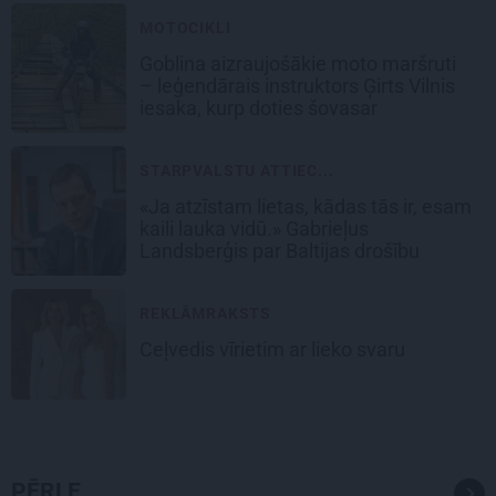
MOTOCIKLI
Goblina aizraujošākie moto maršruti
– leģendārais instruktors Ģirts Vilnis
iesaka, kurp doties šovasar
STARPVALSTU ATTIEC...
«Ja atzīstam lietas, kādas tās ir, esam
kaili lauka vidū.» Gabrieļus
Landsberģis par Baltijas drošību
REKLĀMRAKSTS
Ceļvedis vīrietim ar lieko svaru
PĒRLE