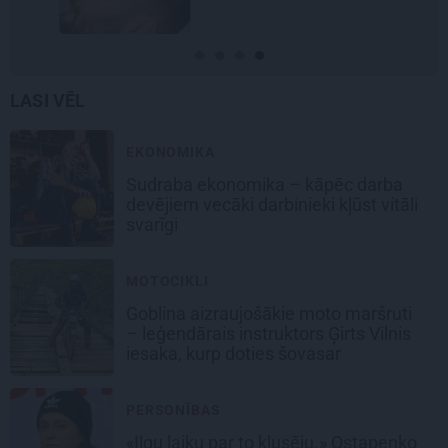
LASI VĒL
EKONOMIKA
Sudraba ekonomika – kāpēc darba
devējiem vecāki darbinieki kļūst vitāli
svarīgi
MOTOCIKLI
Goblina aizraujošākie moto maršruti
– leģendārais instruktors Ģirts Vilnis
iesaka, kurp doties šovasar
PERSONĪBAS
«Ilgu laiku par to klusēju.» Ostapenko