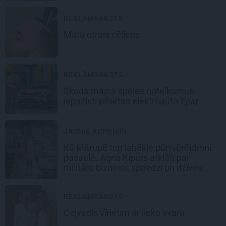
REKLĀMRAKSTS
Matu otrais cēliens
REKLĀMRAKSTS
Škoda maina spēles noteikumus:
iepazīsti pilsētas elektroauto
Epiq
JAUNIE RŪPNIEKI
Kā Mārupē top labākie pārtvērējdroni
pasaulē. Agris Ķipurs atklāti par
militāro biznesu, spriedzi un dzīves
draivu
REKLĀMRAKSTS
Ceļvedis vīrietim ar lieko svaru