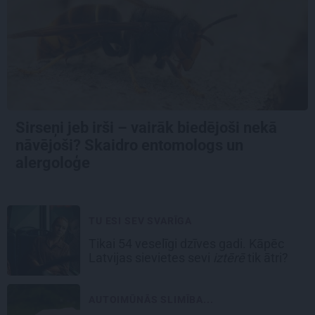
Sirseņi jeb irši – vairāk biedējoši nekā
nāvējoši? Skaidro entomologs un
alergoloģe
TU ESI SEV SVARĪGA
Tikai 54 veselīgi dzīves gadi. Kāpēc
Latvijas sievietes sevi
iztērē
tik ātri?
AUTOIMŪNĀS SLIMĪBA...