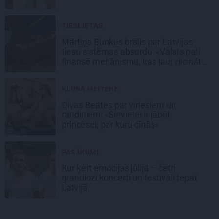
TIESLIETAS
Mārtiņa Bunkus brālis par Latvijas
tiesu sistēmas absurdu: «Valsts pati
finansē mehānismu, kas ļauj vilcināt
laiku.»
KLUBA MEITENE
Divas Beātes par vīriešiem un
randiņiem: «Sievietei ir jābūt
princesei, par kuru cīnās»
PASĀKUMI
Kur ķert emocijas jūlijā – četri
grandiozi koncerti un festivāli tepat
Latvijā