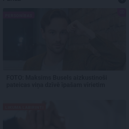
PERSONĪBAS
FOTO: Maksims Busels aizkustinoši
pateicas viņa dzīvē īpašam vīrietim
LIKUMA LABIRINTI