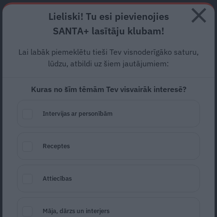
Abonē
Lieliski! Tu esi pievienojies
SANTA+ lasītāju klubam!
RECEPTES
NODERĪGI
JAUNĀKAIS
POPULĀRĀKAIS
Lai labāk piemeklētu tieši Tev visnoderīgāko saturu,
Rakstnieces Lauras
lūdzu, atbildi uz šiem jautājumiem:
Vinogradovas garstāts
Upe
Kuras no šīm tēmām Tev visvairāk interesē?
novērtēts ar Eiropas
Intervijas ar personībām
Savienības balvu literatūrā
KULTŪRA
18.05.2021
Receptes
Santa.lv
Redakcija
portals@santa.lv
Attiecības
Māja, dārzs un interjers