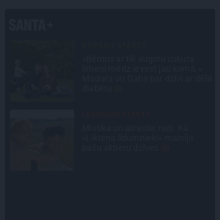
CEĻOJUMA PLĀNS
Draudzeņu ceļojums bez
drāmām: noderīgi padomi
la
plānošanai un 16 galamērķu
idejas
PERSONĪBAS
Noklusētās dzimtas saites,
attiecības ar brāli un 7. bērns kā
brīnums: atklāta saruna ar Andri
Raču
INTERVIJA
Tumši samtaina balss un
tērauda mugurkauls. Raimonda
Paula jaunā mūza – Gerda