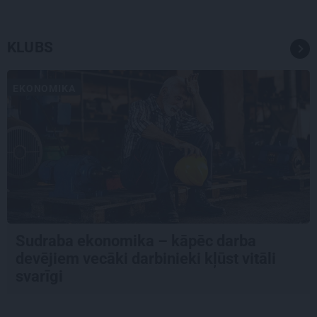
KLUBS
EKONOMIKA
Sudraba ekonomika – kāpēc darba
devējiem vecāki darbinieki kļūst vitāli
svarīgi