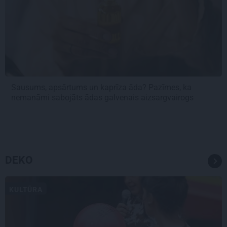
Sausums, apsārtums un kaprīza āda? Pazīmes, ka
nemanāmi sabojāts ādas galvenais aizsargvairogs
DEKO
KULTŪRA