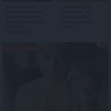
No mantotā zelta
Latvijas gardākās
lombardā līdz saviem
pieturvietas – kur
biznesiem. Investore
palutināt garšas
Baiba Blāķe par dzīves
kārpiņas, apceļojot
skarbajiem
novadus
pagriezieniem
SKAISTUMKOPŠANA