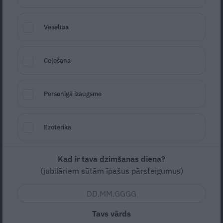
Veselība
Ceļošana
Personīgā izaugsme
Laura Vinogradova
Foto: Publicitātes foto
Ezoterika
Seko
Santa.lv Google
Šogad Eiropas Savienības balva literatūrā
Kad ir tava dzimšanas diena?
(The European Union Prize for Literature –
(jubilāriem sūtām īpašus pārsteigumus)
EUPL) piešķirta latviešu rakstniecei Laurai
Vinogradovai par garstāstu
Upe
, kas izdots
apgādā
Zvaigzne ABC
2020. gadā.
Tavs vārds