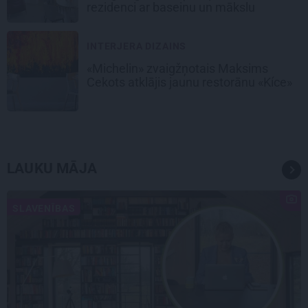
rezidenci ar baseinu un mākslu
INTERJERA DIZAINS
«Michelin» zvaigžņotais Maksims
Cekots atklājis jaunu restorānu «Kíce»
LAUKU MĀJA
SLAVENĪBAS