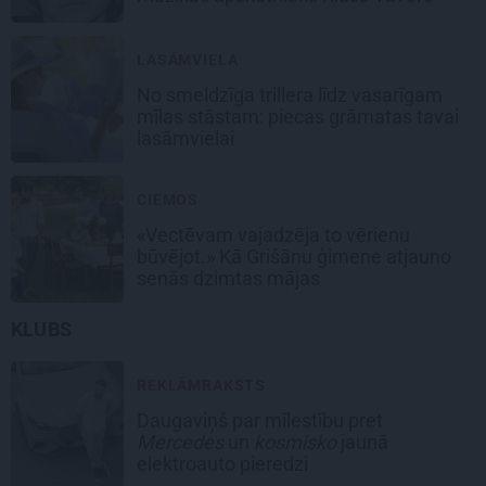
LASĀMVIELA
No smeldzīga trillera līdz vasarīgam
mīlas stāstam: piecas grāmatas tavai
lasāmvielai
CIEMOS
«Vectēvam vajadzēja to vērienu
būvējot.» Kā Grišānu ģimene atjauno
senās dzimtas mājas
KLUBS
REKLĀMRAKSTS
Daugaviņš par mīlestību pret
Mercedes
un
kosmisko
jaunā
elektroauto pieredzi