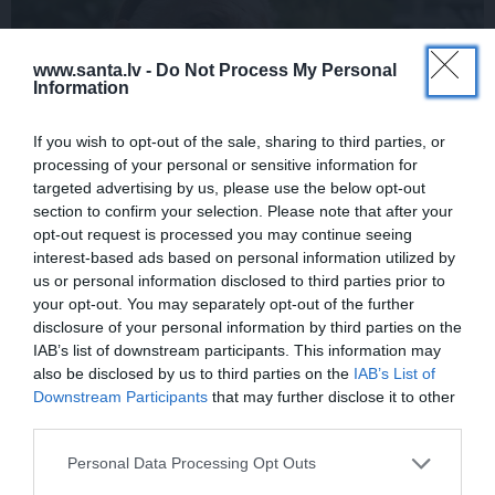
www.santa.lv -
Do Not Process My Personal
Information
If you wish to opt-out of the sale, sharing to third parties, or
processing of your personal or sensitive information for
targeted advertising by us, please use the below opt-out
FOTO:
Vijas Artmanes meita
ļauj
section to confirm your selection. Please note that after your
opt-out request is processed you may continue seeing
ielūkoties aktrises vasarnīcā. Tik daudz
interest-based ads based on personal information utilized by
atmiņu…
us or personal information disclosed to third parties prior to
your opt-out. You may separately opt-out of the further
disclosure of your personal information by third parties on the
IAB’s list of downstream participants. This information may
ŠLĀGERMŪZIKA
DZIMŠANAS DIENA
also be disclosed by us to third parties on the
IAB’s List of
Downstream Participants
that may further disclose it to other
third parties.
Personal Data Processing Opt Outs