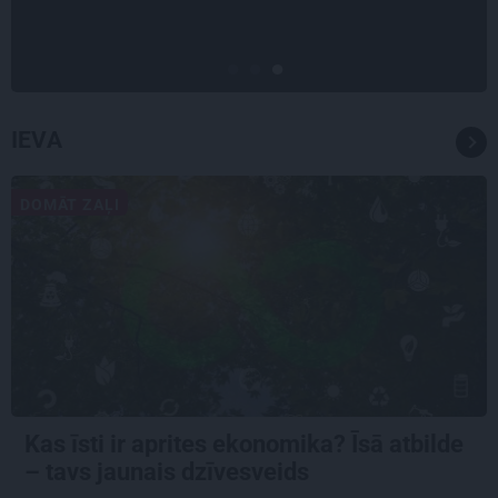
Timrota
IEVA
DOMĀT ZAĻI
Kas īsti ir aprites ekonomika? Īsā atbilde
– tavs jaunais dzīvesveids