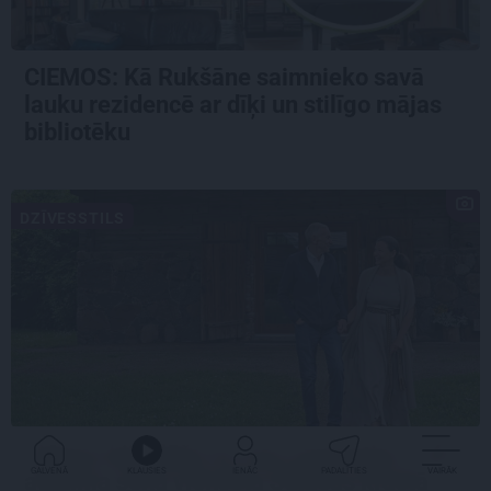
CIEMOS: Kā Rukšāne saimnieko savā
lauku rezidencē ar dīķi un stilīgo mājas
bibliotēku
DZĪVESSTILS
«Mums bija dūša šo visu uzņemties.» Kā
GALVENĀ
KLAUSIES
IENĀC
PADALĪTIES
VAIRĀK
atdzima senā viensēta Salacas krastā