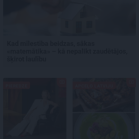
Kad mīlestība beidzas, sākas
«matemātika» – kā nepalikt zaudētājos,
šķirot laulību
PIEREDZE
APCEĻO LATVIJU