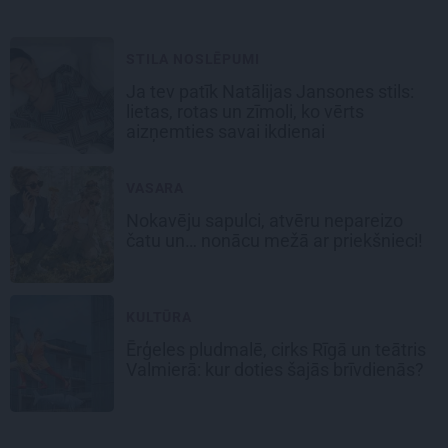
STILA NOSLĒPUMI
Ja tev patīk Natālijas Jansones stils:
lietas, rotas un zīmoli, ko vērts
aizņemties savai ikdienai
VASARA
Nokavēju sapulci, atvēru nepareizo
čatu un… nonācu mežā ar priekšnieci!
KULTŪRA
Ērģeles pludmalē, cirks Rīgā un teātris
Valmierā: kur doties šajās brīvdienās?