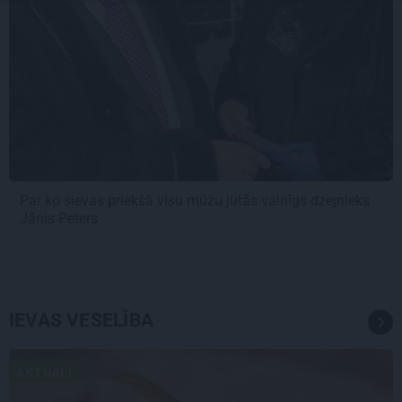
Par ko sievas priekšā visu mūžu jutās vainīgs dzejnieks
Jānis Peters
IEVAS VESELĪBA
AKTUĀLI