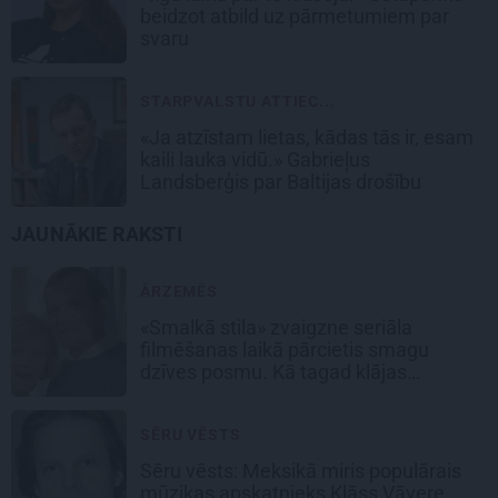
beidzot atbild uz pārmetumiem par
svaru
STARPVALSTU ATTIEC...
«Ja atzīstam lietas, kādas tās ir, esam
kaili lauka vidū.» Gabrieļus
Landsberģis par Baltijas drošību
JAUNĀKIE RAKSTI
ĀRZEMĒS
«Smalkā stila» zvaigzne seriāla
filmēšanas laikā pārcietis smagu
dzīves posmu. Kā tagad klājas
Emetam?
SĒRU VĒSTS
Sēru vēsts: Meksikā miris populārais
mūzikas apskatnieks Klāss Vāvere