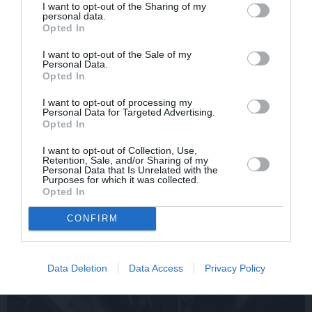
I want to opt-out of the Sharing of my
personal data.
Opted In
I want to opt-out of the Sale of my
Edvards Strazdiņš atklāti
«It kā pēkšņi es būtu
Personal Data.
pasaka, ko domā par
kļuvusi gaisīgāka,
Opted In
Bumbieri. Neparasta
jaunāka, vieglāka…»
saruna ar šlāgermūzikas
Ērikas Eglijas-Grāveles
I want to opt-out of processing my
princi
mazais sievišķīgais
Personal Data for Targeted Advertising.
Opted In
noslēpums
I want to opt-out of Collection, Use,
Retention, Sale, and/or Sharing of my
Personal Data that Is Unrelated with the
ATTIECĪBAS
Purposes for which it was collected.
Opted In
CONFIRM
Data Deletion
Data Access
Privacy Policy