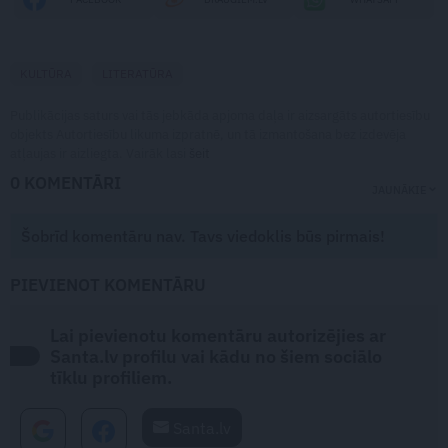
KULTŪRA
LITERATŪRA
Publikācijas saturs vai tās jebkāda apjoma daļa ir aizsargāts autortiesību
objekts Autortiesību likuma izpratnē, un tā izmantošana bez izdevēja
atļaujas ir aizliegta. Vairāk lasi
šeit
0 KOMENTĀRI
JAUNĀKIE
Šobrīd komentāru nav. Tavs viedoklis būs pirmais!
PIEVIENOT KOMENTĀRU
Lai pievienotu komentāru autorizējies ar
Santa.lv profilu vai kādu no šiem sociālo
tīklu profiliem.
Santa.lv