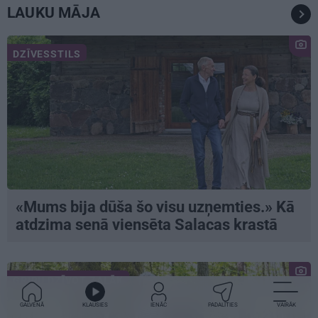
LAUKU MĀJA
DZĪVESSTILS
«Mums bija dūša šo visu uzņemties.» Kā
atdzima senā viensēta Salacas krastā
GRIBU DZĪVOT ZAĻĀK
GALVENĀ
KLAUSIES
IENĀC
PADALĪTIES
VAIRĀK