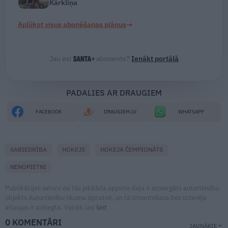
Kārkliņa
→
Aplūkot visus abonēšanas plānus
Jau esi
abonents?
Ienākt portālā
PADALIES AR DRAUGIEM
FACEBOOK
DRAUGIEM.LV
WHATSAPP
SABIEDRĪBA
HOKEJS
HOKEJA ČEMPIONĀTS
NENOPIETNI
Publikācijas saturs vai tās jebkāda apjoma daļa ir aizsargāts autortiesību
objekts Autortiesību likuma izpratnē, un tā izmantošana bez izdevēja
atļaujas ir aizliegta. Vairāk lasi
šeit
0 KOMENTĀRI
JAUNĀKIE