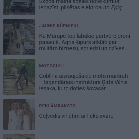
Škoda maina spēles noteikumus:
iepazīsti pilsētas elektroauto
Epiq
JAUNIE RŪPNIEKI
Kā Mārupē top labākie pārtvērējdroni
pasaulē. Agris Ķipurs atklāti par
militāro biznesu, spriedzi un dzīves
draivu
MOTOCIKLI
Goblina aizraujošākie moto maršruti
– leģendārais instruktors Ģirts Vilnis
iesaka, kurp doties šovasar
REKLĀMRAKSTS
Ceļvedis vīrietim ar lieko svaru