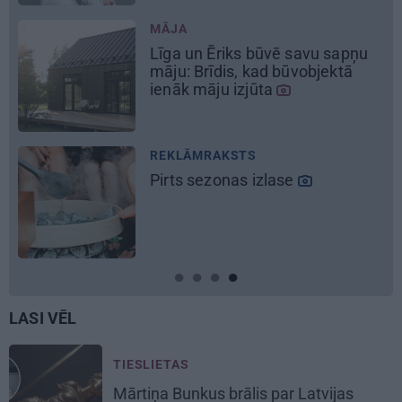
REKLĀMRAKSTS
Kāpēc tieši tagad ir labākais
laiks doties uz Pakrojas muižas
Ziedu festivālu?
REKLĀMRAKSTS
Matu otrais cēliens
LASI VĒL
TIESLIETAS
Mārtiņa Bunkus brālis par Latvijas