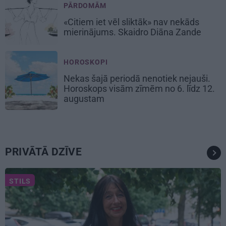
PĀRDOMĀM
«Citiem iet vēl sliktāk» nav nekāds
mierinājums. Skaidro Diāna Zande
HOROSKOPI
Nekas šajā periodā nenotiek nejauši.
Horoskops visām zīmēm no 6. līdz 12.
augustam
PRIVĀTĀ DZĪVE
STILS