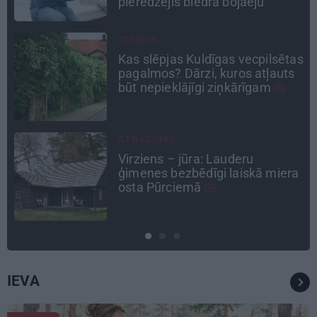
eju
CEĻOJUMA PLĀNS
cpilsētas
Draudzeņu ceļojums bez
atļauts
drāmām: noderīgi padomi
īgam
plānošanai un 16 galamērķ
idejas
TAVS ĀRSTS
«Manā kabinetā bijusi teju 
kā miera
Liepāja.» Ārste Ingrīda
Gardovska par vairāk nekā 
gadiem medicīnā
IEVA