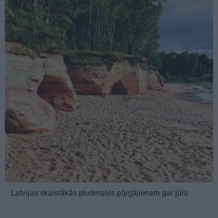
Latvijas skaistākās pludmales pārgājienam gar jūru