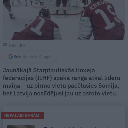
Foto: IIHF
Seko
Santa.lv Google
Jaunākajā Starptautiskās Hokeja
federācijas (IIHF) spēka rangā atkal līderu
maiņa – uz pirmo vietu pacēlusies Somija,
bet Latvija noslīdējusi jau uz astoto vietu.
NEPALAID GARĀM!