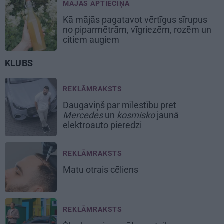
MĀJAS APTIECIŅA
Kā mājās pagatavot vērtīgus sīrupus
no piparmētrām, vīgriezēm, rozēm un
citiem augiem
KLUBS
REKLĀMRAKSTS
Daugaviņš par mīlestību pret
Mercedes
un
kosmisko
jaunā
elektroauto pieredzi
REKLĀMRAKSTS
Matu otrais cēliens
REKLĀMRAKSTS