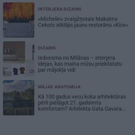
INTERJERA DIZAINS
«Michelin» zvaigžņotais Maksims
Cekots atklājis jaunu restorānu «Kíce»
DIZAINS
Iedvesma no Milānas – interjera
idejas, kas maina mūsu priekšstatu
par mājokļa vidi
MĀJAS ANATOMIJA
Kā 100 gadus vecu koka arhitektūras
pērli pielāgot 21. gadsimta
komfortam? Arhitekta Gata Gavara
pieredze