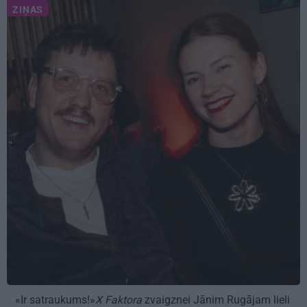
ZIŅAS
«Ir satraukums!»
X Faktora
zvaigznei Jānim Rugājam lieli