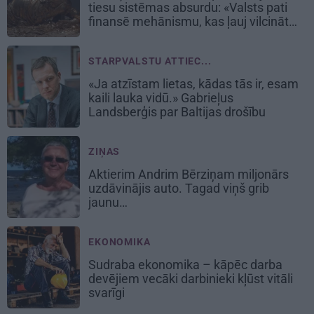
tiesu sistēmas absurdu: «Valsts pati
finansē mehānismu, kas ļauj vilcināt
laiku.»
STARPVALSTU ATTIEC...
«Ja atzīstam lietas, kādas tās ir, esam
kaili lauka vidū.» Gabrieļus
Landsberģis par Baltijas drošību
ZIŅAS
Aktierim Andrim Bērziņam miljonārs
uzdāvinājis auto. Tagad viņš grib
jaunu…
EKONOMIKA
Sudraba ekonomika – kāpēc darba
devējiem vecāki darbinieki kļūst vitāli
svarīgi