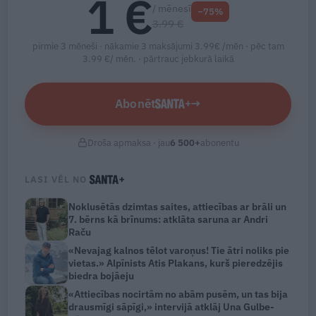
1 €
/ mēnesī
−75%
3.99 €
pirmie 3 mēneši · nākamie 3 maksājumi 3.99€ /mēn · pēc tam
3.99 €/ mēn. ·
pārtrauc jebkurā laikā
Abonēt
→
Droša apmaksa · jau
6 500
+
abonentu
LASI VĒL NO
Noklusētās dzimtas saites, attiecības ar brāli un
7. bērns kā brīnums: atklāta saruna ar Andri
Raču
«Nevajag kalnos tēlot varoņus! Tie ātri noliks pie
vietas.» Alpīnists Atis Plakans, kurš pieredzējis
biedra bojāeju
«Attiecības nocirtām no abām pusēm, un tas bija
drausmīgi sāpīgi,» intervijā atklāj Una Gulbe-