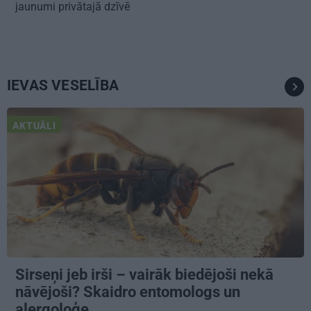
jaunumi privātajā dzīvē
IEVAS VESELĪBA
AKTUĀLI
Sirseņi jeb irši – vairāk biedējoši nekā
nāvējoši? Skaidro entomologs un
alergoloģe