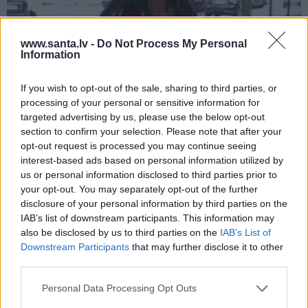
www.santa.lv -
Do Not Process My Personal
Information
Repšes bijusī sieva pucējas kā jauna
If you wish to opt-out of the sale, sharing to third parties, or
meitene un atklāj sava lieliskā auguma
processing of your personal or sensitive information for
targeted advertising by us, please use the below opt-out
noslēpumu
section to confirm your selection. Please note that after your
opt-out request is processed you may continue seeing
interest-based ads based on personal information utilized by
us or personal information disclosed to third parties prior to
VESELĪBA
your opt-out. You may separately opt-out of the further
disclosure of your personal information by third parties on the
IAB’s list of downstream participants. This information may
also be disclosed by us to third parties on the
IAB’s List of
Downstream Participants
that may further disclose it to other
third parties.
Personal Data Processing Opt Outs