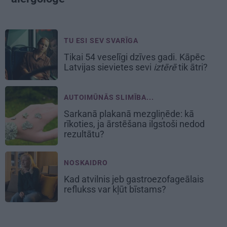
TU ESI SEV SVARĪGA
Tikai 54 veselīgi dzīves gadi. Kāpēc
Latvijas sievietes sevi
iztērē
tik ātri?
AUTOIMŪNĀS SLIMĪBA...
Sarkanā plakanā mezgliņēde: kā
rīkoties, ja ārstēšana ilgstoši nedod
rezultātu?
NOSKAIDRO
Kad atvilnis jeb gastroezofageālais
reflukss var kļūt bīstams?