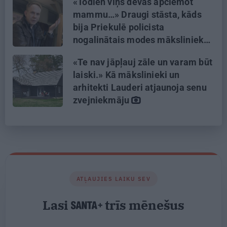
«Todien viņš devās apciemot
mammu…» Draugi stāsta, kāds
bija Priekulē policista
nogalinātais modes mākslinieks
«Te nav jāpļauj zāle un varam būt
laiski.» Kā mākslinieki un
arhitekti Lauderi atjaunoja senu
zvejniekmāju
ATĻAUJIES LAIKU SEV
Lasi
trīs mēnešus