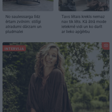
No saulessarga līdz
Tavs lētais krekls nemaz
ērtam zvilnim: stilīgi
nav tik lēts. Kā ātrā mode
atradumi dārzam un
ietekmē vidi un ko darīt
pludmalei
ar lieko apģērbu
INTERVIJA