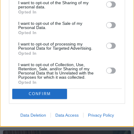
I want to opt-out of the Sharing of my
Brūsa Vilisa sieva atklāj, par ko šovasar
personal data.
Opted In
jutusies vainīga sava slimā vīra priekšā
I want to opt-out of the Sale of my
Personal Data.
Opted In
ZIŅAS
ATTIECĪBAS
I want to opt-out of processing my
Personal Data for Targeted Advertising.
Opted In
I want to opt-out of Collection, Use,
Retention, Sale, and/or Sharing of my
Personal Data that Is Unrelated with the
Purposes for which it was collected.
Opted In
CONFIRM
Slavenā
Tutas lietu
Radio dīva Ieva Dzene
aktrise Liene Sebre atklāj
neparastā veidā meklē
vienkāršu veidu, kā
sev vīru
Data Deletion
Data Access
Privacy Policy
iedarbināt vielmaiņu