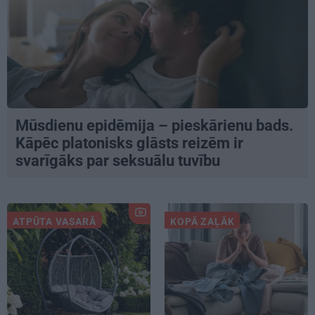
Mūsdienu epidēmija – pieskārienu bads.
Kāpēc platonisks glāsts reizēm ir
svarīgāks par seksuālu tuvību
ATPŪTA VASARĀ
KOPĀ ZAĻĀK