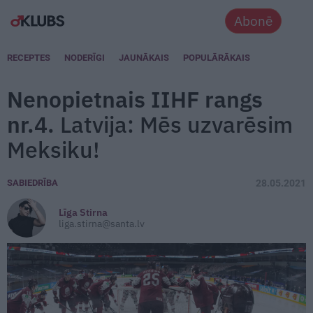
Abonē
RECEPTES
NODERĪGI
JAUNĀKAIS
POPULĀRĀKAIS
Nenopietnais IIHF rangs
nr.4.
Latvija: Mēs uzvarēsim
Meksiku!
SABIEDRĪBA
28.05.2021
Līga Stirna
liga.stirna@santa.lv