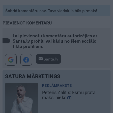
Šobrīd komentāru nav. Tavs viedoklis būs pirmais!
PIEVIENOT KOMENTĀRU
Lai pievienotu komentāru autorizējies ar
Santa.lv profilu vai kādu no šiem sociālo
tīklu profiliem.
Santa.lv
SATURA MĀRKETINGS
REKLĀMRAKSTS
Pieaugušo dzimšanas diena
Rīgā, idejas atmiņā paliekošām
svinībām