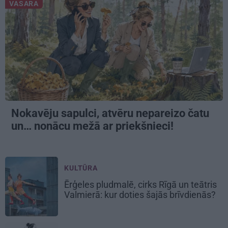
VASARA
Nokavēju sapulci, atvēru nepareizo čatu
un… nonācu mežā ar priekšnieci!
KULTŪRA
Ērģeles pludmalē, cirks Rīgā un teātris
Valmierā: kur doties šajās brīvdienās?