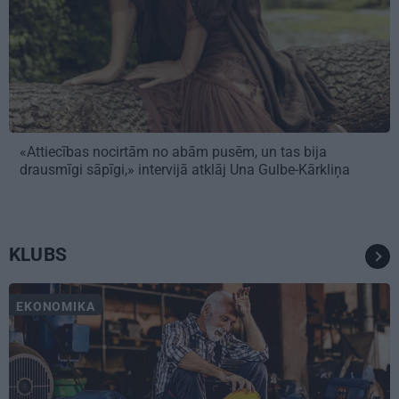
«Attiecības nocirtām no abām pusēm, un tas bija
drausmīgi sāpīgi,» intervijā atklāj Una Gulbe-Kārkliņa
KLUBS
EKONOMIKA