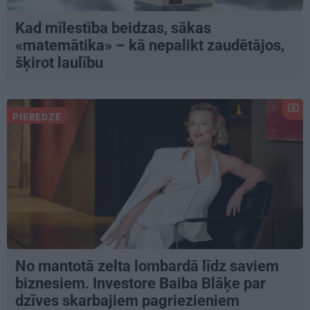
Kad mīlestība beidzas, sākas
«matemātika» – kā nepalikt zaudētājos,
šķirot laulību
PIEREDZE
No mantotā zelta lombardā līdz saviem
biznesiem. Investore Baiba Blāķe par
dzīves skarbajiem pagriezieniem