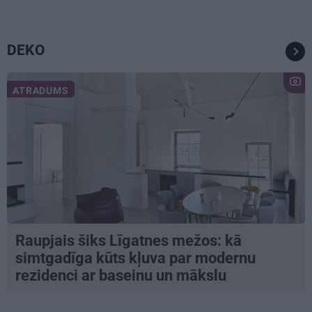
DEKO
ATRADUMS
Raupjais šiks Līgatnes mežos: kā
simtgadīga kūts kļuva par modernu
rezidenci ar baseinu un mākslu