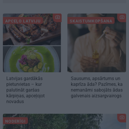
APCEĻO LATVIJU
SKAISTUMKOPŠANA
Latvijas gardākās
Sausums, apsārtums un
pieturvietas – kur
kaprīza āda? Pazīmes, ka
palutināt garšas
nemanāmi sabojāts ādas
kārpiņas, apceļojot
galvenais aizsargvairogs
novadus
NODERĪGI