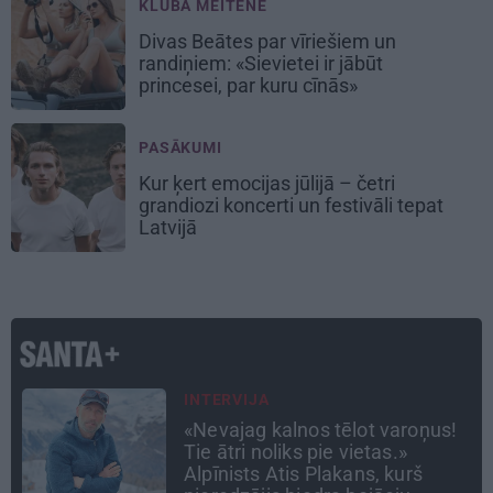
KLUBA MEITENE
Divas Beātes par vīriešiem un
randiņiem: «Sievietei ir jābūt
princesei, par kuru cīnās»
PASĀKUMI
Kur ķert emocijas jūlijā – četri
grandiozi koncerti un festivāli tepat
Latvijā
ATTIECĪBAS
aroņus!
Ko darīt, ja esi kopā ar
.»
pieauguša vīrieša ķermenī
urš
noslēpušos puišeli?