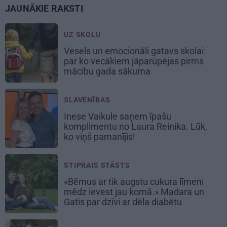
JAUNĀKIE RAKSTI
UZ SKOLU
Vesels un emocionāli gatavs skolai:
par ko vecākiem jāparūpējas pirms
mācību gada sākuma
SLAVENĪBAS
Inese Vaikule saņem īpašu
komplimentu no Laura Reinika. Lūk,
ko viņš pamanījis!
STIPRAIS STĀSTS
«Bērnus ar tik augstu cukura līmeni
mēdz ievest jau komā.» Madara un
Gatis par dzīvi ar dēla diabētu