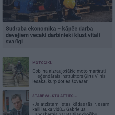
Sudraba ekonomika – kāpēc darba
devējiem vecāki darbinieki kļūst vitāli
svarīgi
MOTOCIKLI
Goblina aizraujošākie moto maršruti
– leģendārais instruktors Ģirts Vilnis
iesaka, kurp doties šovasar
STARPVALSTU ATTIEC...
«Ja atzīstam lietas, kādas tās ir, esam
kaili lauka vidū.» Gabrieļus
Landsberģis par Baltijas drošību