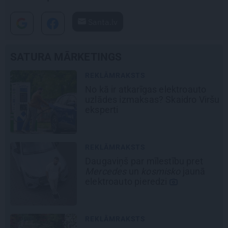
Santa.lv
SATURA MĀRKETINGS
REKLĀMRAKSTS
Pirts sezonas izlase
šu
REKLĀMRAKSTS
Pēteris Zālītis: Esmu prāta
mākslinieks
DEKO DISKUSIJAS