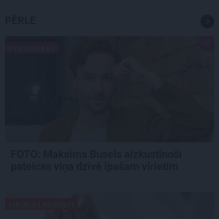
PĒRLE
PERSONĪBAS
FOTO: Maksims Busels aizkustinoši
pateicas viņa dzīvē īpašam vīrietim
LIKUMA LABIRINTI