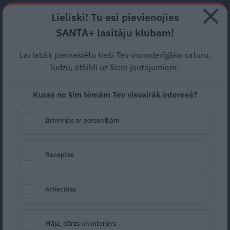
Abonē
Lieliski! Tu esi pievienojies
SANTA+ lasītāju klubam!
RECEPTES
NODERĪGI
JAUNĀKAIS
POPULĀRĀKAIS
Lai labāk piemeklētu tieši Tev visnoderīgāko saturu,
Mazulis
virtuālajā dzīvē
jau
lūdzu, atbildi uz šiem jautājumiem:
kopš dzimšanas?
Kuras no šīm tēmām Tev visvairāk interesē?
AKTUĀLI
26.06.2020
Intervijas ar personībām
Dace Rudzīte
dace.rudzite@santa.lv
Receptes
Attiecības
Māja, dārzs un interjers