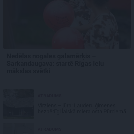
Nedēļas nogales galamērķis –
Sarkandaugava: startē Rīgas ielu
mākslas svētki
ATRADUMS
Virziens – jūra: Lauderu ģimenes
bezbēdīgi laiskā miera osta Pūrciemā
ATRADUMS