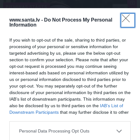
PIEMIŅAS STĀSTS
www.santa.lv -
Do Not Process My Personal
Information
If you wish to opt-out of the sale, sharing to third parties, or
processing of your personal or sensitive information for
targeted advertising by us, please use the below opt-out
section to confirm your selection. Please note that after your
opt-out request is processed you may continue seeing
interest-based ads based on personal information utilized by
FOTO:
Vijas Artmanes meita
ļauj
us or personal information disclosed to third parties prior to
ielūkoties aktrises vasarnīcā. Tik daudz
your opt-out. You may separately opt-out of the further
atmiņu…
disclosure of your personal information by third parties on the
IAB’s list of downstream participants. This information may
also be disclosed by us to third parties on the
IAB’s List of
Downstream Participants
that may further disclose it to other
ŠLĀGERMŪZIKA
DZIMŠANAS DIENA
third parties.
Personal Data Processing Opt Outs