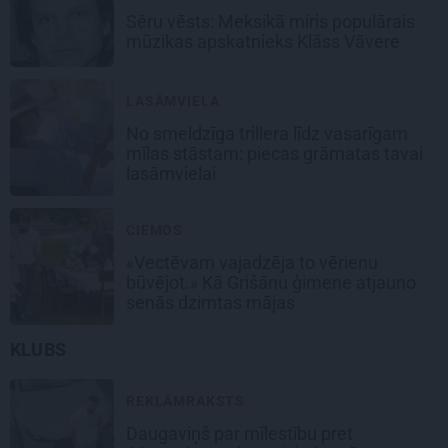
Sēru vēsts: Meksikā miris populārais
mūzikas apskatnieks Klāss Vāvere
LASĀMVIELA
No smeldzīga trillera līdz vasarīgam
mīlas stāstam: piecas grāmatas tavai
lasāmvielai
CIEMOS
«Vectēvam vajadzēja to vērienu
būvējot.» Kā Grišānu ģimene atjauno
senās dzimtas mājas
KLUBS
REKLĀMRAKSTS
Daugaviņš par mīlestību pret