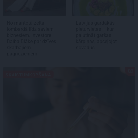
No mantotā zelta
Latvijas gardākās
lombardā līdz saviem
pieturvietas – kur
biznesiem. Investore
palutināt garšas
Baiba Blāķe par dzīves
kārpiņas, apceļojot
skarbajiem
novadus
pagriezieniem
SKAISTUMKOPŠANA