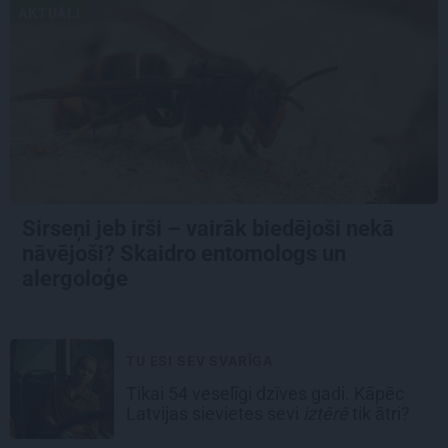
AKTUĀLI
Sirseņi jeb irši – vairāk biedējoši nekā
nāvējoši? Skaidro entomologs un
alergoloģe
TU ESI SEV SVARĪGA
Tikai 54 veselīgi dzīves gadi. Kāpēc
Latvijas sievietes sevi
iztērē
tik ātri?