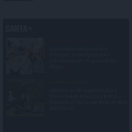
laiku.»
INTERVIJA
Tumši samtaina balss un
tērauda mugurkauls. Raimonda
Paula jaunā mūza – Gerda
Timrota
LEĢENDAS STĀSTS
Mistika un atrastie radi. Kā
«Likteņa līdumnieki» mainīja
la
pašu aktieru dzīves
SLAVENĪBU MĪLUĻI
«Cilvēki mēdz sāpināt, bet suns