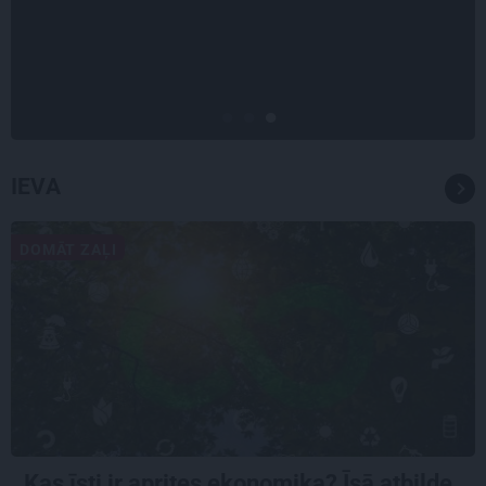
mīl, neskatoties ne uz ko.»
Nikolaja Puzikova un sievas
Gitas mīlules – Faira un Late
IEVA
DOMĀT ZAĻI
Kas īsti ir aprites ekonomika? Īsā atbilde