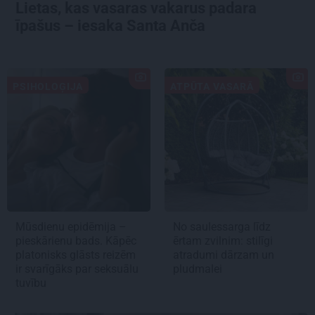
Lietas, kas vasaras vakarus padara
īpašus – iesaka Santa Anča
PSIHOLOĢIJA
ATPŪTA VASARĀ
Mūsdienu epidēmija –
No saulessarga līdz
pieskārienu bads. Kāpēc
ērtam zvilnim: stilīgi
platonisks glāsts reizēm
atradumi dārzam un
ir svarīgāks par seksuālu
pludmalei
tuvību