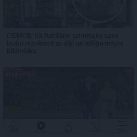
CIEMOS: Kā Rukšāne saimnieko savā
lauku rezidencē ar dīķi un stilīgo mājas
bibliotēku
DZĪVESSTILS
GALVENĀ
KLAUSIES
IENĀC
PADALĪTIES
VAIRĀK