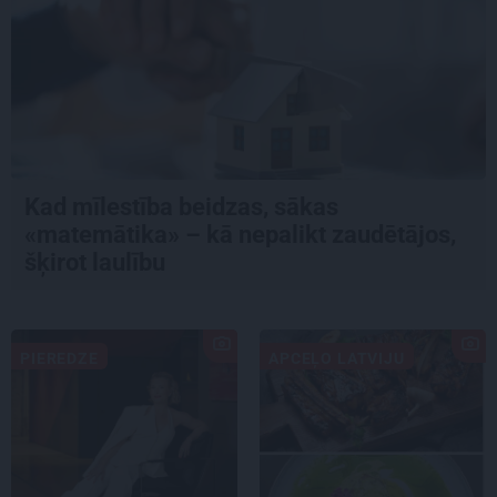
Kad mīlestība beidzas, sākas
«matemātika» – kā nepalikt zaudētājos,
šķirot laulību
PIEREDZE
APCEĻO LATVIJU