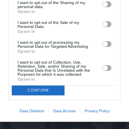
I want to opt-out of the Sharing of my
personal data.
Opted In
I want to opt-out of the Sale of my
Personal Data.
Opted In
Edvards Strazdiņš atklāti
«It kā pēkšņi es būtu
pasaka, ko domā par
kļuvusi gaisīgāka,
I want to opt-out of processing my
Personal Data for Targeted Advertising.
Bumbieri. Neparasta
jaunāka, vieglāka…»
Opted In
saruna ar šlāgermūzikas
Ērikas Eglijas-Grāveles
princi
mazais sievišķīgais
I want to opt-out of Collection, Use,
noslēpums
Retention, Sale, and/or Sharing of my
Personal Data that Is Unrelated with the
Purposes for which it was collected.
Opted In
ATTIECĪBAS
CONFIRM
Data Deletion
Data Access
Privacy Policy