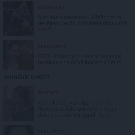
EKONOMIKA
Sudraba ekonomika – kāpēc darba
devējiem vecāki darbinieki kļūst vitāli
svarīgi
PERSONĪBAS
FOTO: Maksims Busels aizkustinoši
pateicas viņa dzīvē īpašam vīrietim
JAUNĀKIE RAKSTI
ĀRZEMĒS
«Smalkā stila» zvaigzne seriāla
filmēšanas laikā pārcietis smagu
dzīves posmu. Kā tagad klājas
Emetam?
SĒRU VĒSTS