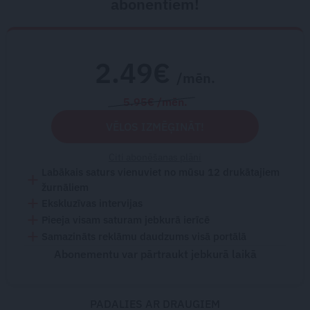
abonentiem!
2.49€
/mēn.
5.95€ /mēn.
VĒLOS IZMĒĢINĀT!
Citi abonēšanas plāni
Labākais saturs vienuviet no mūsu 12 drukātajiem
žurnāliem
Ekskluzīvas intervijas
Pieeja visam saturam jebkurā ierīcē
Samazināts reklāmu daudzums visā portālā
Abonementu var pārtraukt jebkurā laikā
PADALIES AR DRAUGIEM