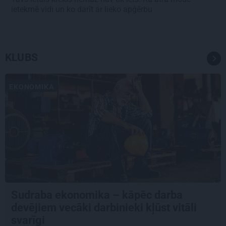
ietekmē vidi un ko darīt ar lieko apģērbu
KLUBS
EKONOMIKA
Sudraba ekonomika – kāpēc darba
devējiem vecāki darbinieki kļūst vitāli
svarīgi