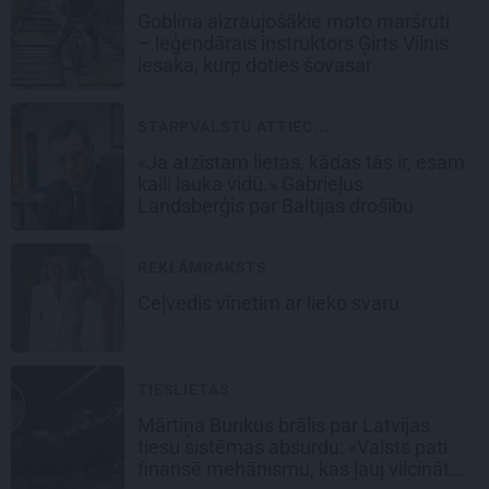
Goblina aizraujošākie moto maršruti
– leģendārais instruktors Ģirts Vilnis
iesaka, kurp doties šovasar
STARPVALSTU ATTIEC...
«Ja atzīstam lietas, kādas tās ir, esam
kaili lauka vidū.» Gabrieļus
Landsberģis par Baltijas drošību
REKLĀMRAKSTS
Ceļvedis vīrietim ar lieko svaru
TIESLIETAS
Mārtiņa Bunkus brālis par Latvijas
tiesu sistēmas absurdu: «Valsts pati
finansē mehānismu, kas ļauj vilcināt