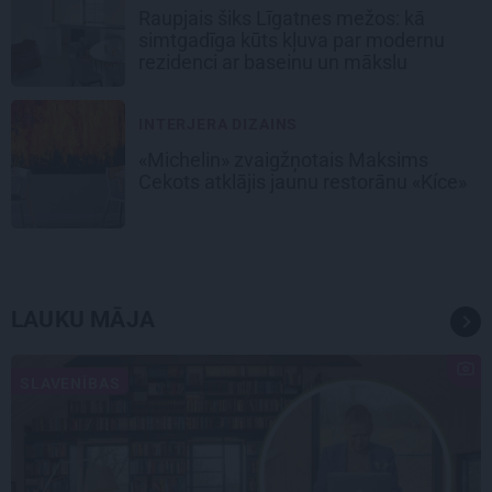
Raupjais šiks Līgatnes mežos: kā
simtgadīga kūts kļuva par modernu
rezidenci ar baseinu un mākslu
INTERJERA DIZAINS
«Michelin» zvaigžņotais Maksims
Cekots atklājis jaunu restorānu «Kíce»
LAUKU MĀJA
SLAVENĪBAS