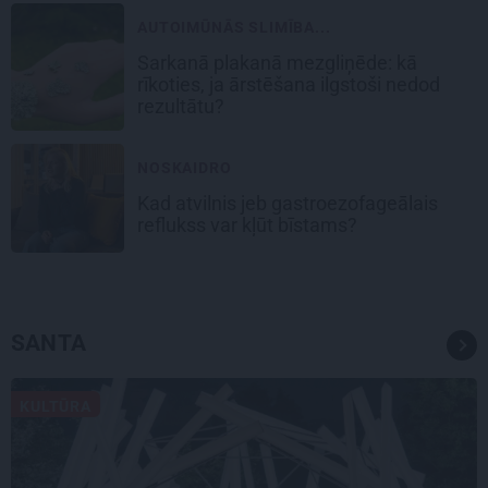
AUTOIMŪNĀS SLIMĪBA...
Sarkanā plakanā mezgliņēde: kā
rīkoties, ja ārstēšana ilgstoši nedod
rezultātu?
NOSKAIDRO
Kad atvilnis jeb gastroezofageālais
reflukss var kļūt bīstams?
SANTA
KULTŪRA