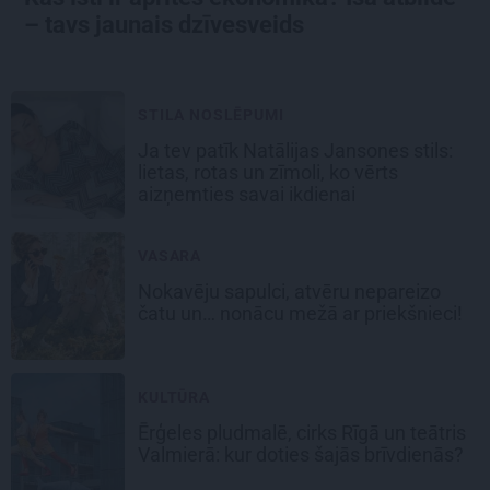
– tavs jaunais dzīvesveids
STILA NOSLĒPUMI
Ja tev patīk Natālijas Jansones stils:
lietas, rotas un zīmoli, ko vērts
aizņemties savai ikdienai
VASARA
Nokavēju sapulci, atvēru nepareizo
čatu un… nonācu mežā ar priekšnieci!
KULTŪRA
Ērģeles pludmalē, cirks Rīgā un teātris
Valmierā: kur doties šajās brīvdienās?