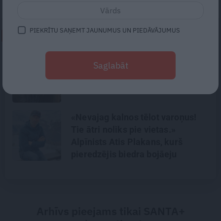
PIEKRĪTU SAŅEMT JAUNUMUS UN PIEDĀVĀJUMUS
NEPALAID GARĀM!
Traģēdija Priekulē: kā bezjēdzīgā
Saglabāt
kautiņā varēja iet bojā cilvēks,
kurš nekad nekonfliktēja?
«Nevajag kalnos tēlot varoņus!
Tie ātri noliks pie vietas.»
Alpīnists Atis Plakans, kurš
pieredzējis biedra bojāeju
Arhīvs pieejams tikai SANTA+