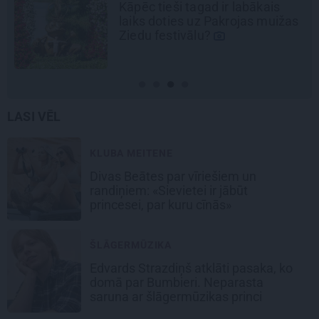
Cik maksā dizainers un –
kāpēc?
LASI VĒL
KLUBA MEITENE
Divas Beātes par vīriešiem un
randiņiem: «Sievietei ir jābūt
princesei, par kuru cīnās»
ŠLĀGERMŪZIKA
Edvards Strazdiņš atklāti pasaka, ko
domā par Bumbieri. Neparasta
saruna ar šlāgermūzikas princi