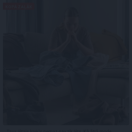
KOPĀ ZAĻĀK
Tavs lētais krekls nemaz nav tik lēts. Kā ātrā mode