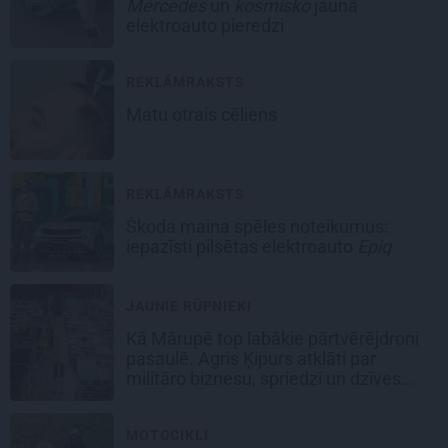
Mercedes
un
kosmisko
jaunā
elektroauto pieredzi
REKLĀMRAKSTS
Matu otrais cēliens
REKLĀMRAKSTS
Škoda maina spēles noteikumus:
iepazīsti pilsētas elektroauto
Epiq
JAUNIE RŪPNIEKI
Kā Mārupē top labākie pārtvērējdroni
pasaulē. Agris Ķipurs atklāti par
militāro biznesu, spriedzi un dzīves
draivu
MOTOCIKLI