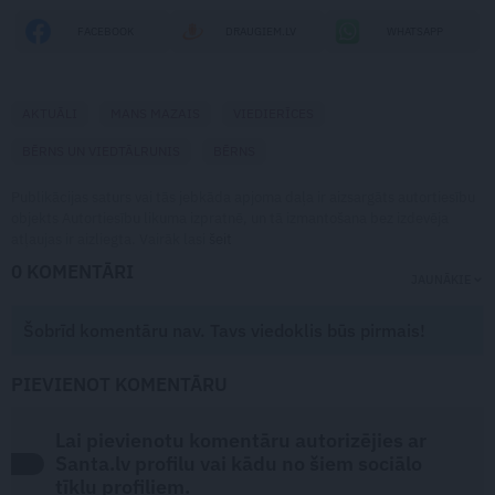
FACEBOOK
DRAUGIEM.LV
WHATSAPP
AKTUĀLI
MANS MAZAIS
VIEDIERĪCES
BĒRNS UN VIEDTĀLRUNIS
BĒRNS
Publikācijas saturs vai tās jebkāda apjoma daļa ir aizsargāts autortiesību
objekts Autortiesību likuma izpratnē, un tā izmantošana bez izdevēja
atļaujas ir aizliegta. Vairāk lasi
šeit
0 KOMENTĀRI
JAUNĀKIE
Šobrīd komentāru nav. Tavs viedoklis būs pirmais!
PIEVIENOT KOMENTĀRU
Lai pievienotu komentāru autorizējies ar
Santa.lv profilu vai kādu no šiem sociālo
tīklu profiliem.