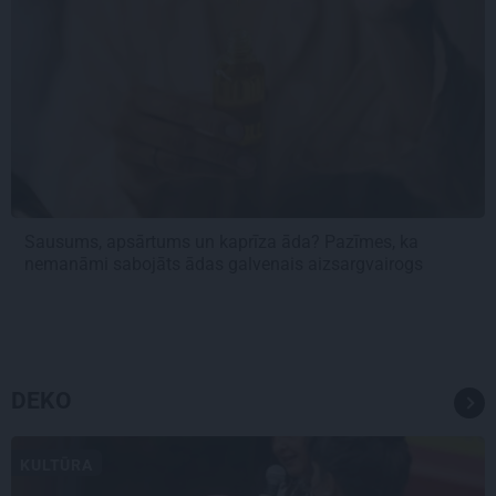
Sausums, apsārtums un kaprīza āda? Pazīmes, ka
nemanāmi sabojāts ādas galvenais aizsargvairogs
DEKO
KULTŪRA