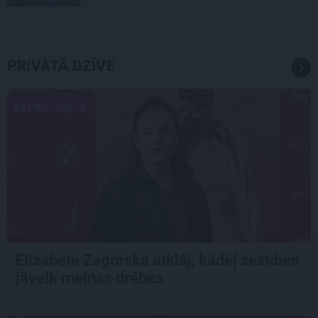
PRIVĀTĀ DZĪVE
ASTROLOĢIJA
Elizabete Zagorska atklāj, kādēļ sestdien
jāvelk melnas drēbes