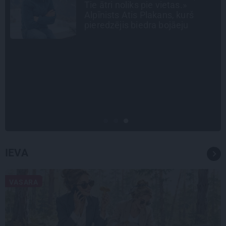
pagalmos? Dārzi, kuros atļauts
būt nepieklājīgi ziņkārīgam
STIPRAIS STĀSTS
«Bērnus ar tik augstu cukura
līmeni mēdz ievest jau komā.»
Madara un Gatis par dzīvi ar dēla
diabētu
IEVA
VASARA