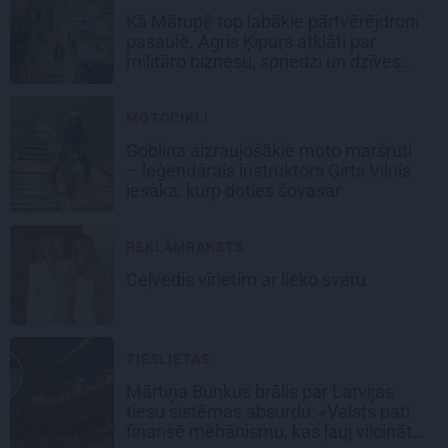
Kā Mārupē top labākie pārtvērējdroni
pasaulē. Agris Ķipurs atklāti par
militāro biznesu, spriedzi un dzīves
draivu
MOTOCIKLI
Goblina aizraujošākie moto maršruti
– leģendārais instruktors Ģirts Vilnis
iesaka, kurp doties šovasar
REKLĀMRAKSTS
Ceļvedis vīrietim ar lieko svaru
TIESLIETAS
Mārtiņa Bunkus brālis par Latvijas
tiesu sistēmas absurdu: «Valsts pati
finansē mehānismu, kas ļauj vilcināt