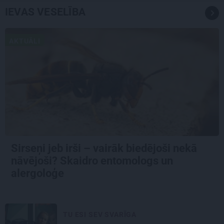
IEVAS VESELĪBA
AKTUĀLI
Sirseņi jeb irši – vairāk biedējoši nekā
nāvējoši? Skaidro entomologs un
alergoloģe
TU ESI SEV SVARĪGA