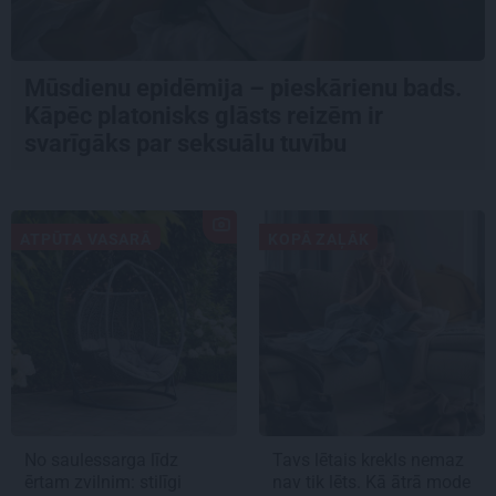
Mūsdienu epidēmija – pieskārienu bads.
Kāpēc platonisks glāsts reizēm ir
svarīgāks par seksuālu tuvību
ATPŪTA VASARĀ
KOPĀ ZAĻĀK
No saulessarga līdz
Tavs lētais krekls nemaz
ērtam zvilnim: stilīgi
nav tik lēts. Kā ātrā mode