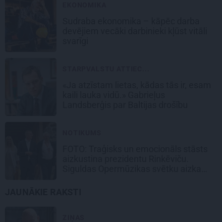
EKONOMIKA
Sudraba ekonomika – kāpēc darba
devējiem vecāki darbinieki kļūst vitāli
svarīgi
STARPVALSTU ATTIEC...
«Ja atzīstam lietas, kādas tās ir, esam
kaili lauka vidū.» Gabrieļus
Landsberģis par Baltijas drošību
NOTIKUMS
FOTO: Traģisks un emocionāls stāsts
aizkustina prezidentu Rinkēviču.
Siguldas Opermūzikas svētku aizkadri
JAUNĀKIE RAKSTI
ZIŅAS