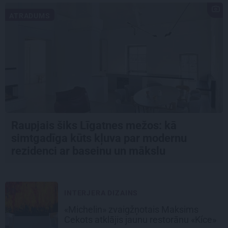
ATRADUMS
Raupjais šiks Līgatnes mežos: kā
simtgadīga kūts kļuva par modernu
rezidenci ar baseinu un mākslu
INTERJERA DIZAINS
«Michelin» zvaigžņotais Maksims
Cekots atklājis jaunu restorānu «Kíce»