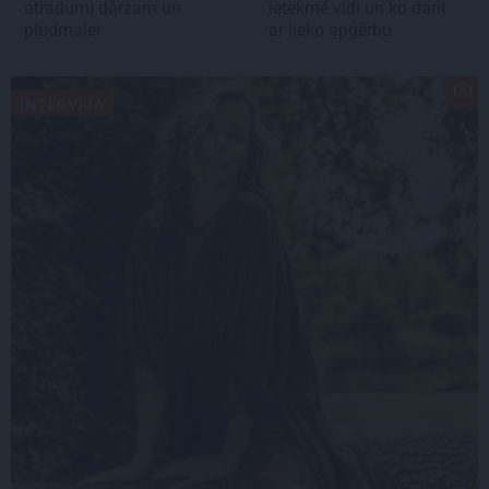
atradumi dārzam un
ietekmē vidi un ko darīt
pludmalei
ar lieko apģērbu
INTERVIJA