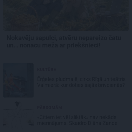
Nokavēju sapulci, atvēru nepareizo čatu
un… nonācu mežā ar priekšnieci!
KULTŪRA
Ērģeles pludmalē, cirks Rīgā un teātris
Valmierā: kur doties šajās brīvdienās?
PĀRDOMĀM
«Citiem iet vēl sliktāk» nav nekāds
mierinājums. Skaidro Diāna Zande