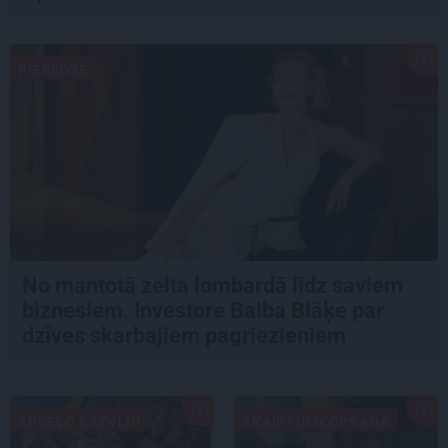
PIEREDZE
No mantotā zelta lombardā līdz saviem
biznesiem. Investore Baiba Blāķe par
dzīves skarbajiem pagriezieniem
APCEĻO LATVIJU
SKAISTUMKOPŠANA