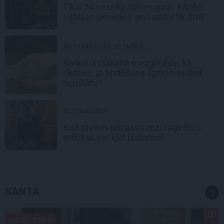
Tikai 54 veselīgi dzīves gadi. Kāpēc
Latvijas sievietes sevi
iztērē
tik ātri?
AUTOIMŪNĀS SLIMĪBA...
Sarkanā plakanā mezgliņēde: kā
rīkoties, ja ārstēšana ilgstoši nedod
rezultātu?
NOSKAIDRO
Kad atvilnis jeb gastroezofageālais
reflukss var kļūt bīstams?
SANTA
LIETU TOPS