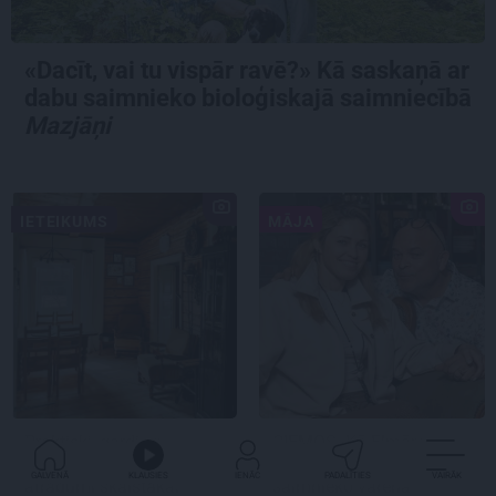
«Dacīt, vai tu vispār ravē?» Kā saskaņā ar
dabu saimnieko bioloģiskajā saimniecībā
Mazjāņi
IETEIKUMS
MĀJA
Praktiski, gardi un
CIEMOS:
Kā Elmārs
iedvesmojoši: pieci
Tannis ar sievu
GALVENĀ
KLAUSIES
IENĀC
PADALĪTIES
VAIRĀK
atradumi skaistākai
saimnieko varenā