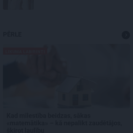
PĒRLE
LIKUMA LABIRINTI
Kad mīlestība beidzas, sākas
«matemātika» – kā nepalikt zaudētājos,
šķirot laulību