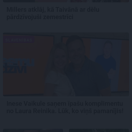
Millers atklāj, kā Taivānā ar dēlu
pārdzīvojuši zemestrīci
SLAVENĪBAS
Inese Vaikule saņem īpašu komplimentu
no Laura Reinika. Lūk, ko viņš pamanījis!