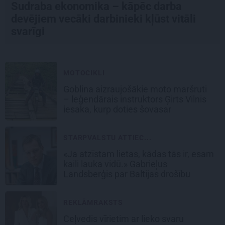
Sudraba ekonomika – kāpēc darba
devējiem vecāki darbinieki kļūst vitāli
svarīgi
MOTOCIKLI
Goblina aizraujošākie moto maršruti
– leģendārais instruktors Ģirts Vilnis
iesaka, kurp doties šovasar
STARPVALSTU ATTIEC...
«Ja atzīstam lietas, kādas tās ir, esam
kaili lauka vidū.» Gabrieļus
Landsberģis par Baltijas drošību
REKLĀMRAKSTS
Ceļvedis vīrietim ar lieko svaru