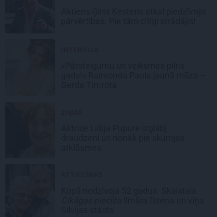
Aktieris Ģirts Ķesteris atkal piedzīvojis
pārvērtības. Pie tām cītīgi strādājis!
INTERVIJA
«Pārsteigumu un veiksmes pilns
gads!» Raimonda Paula jaunā mūza –
Gerda Timrota
ZIŅAS
Aktrise Lidija Pupure izglābj
draudzeni un nonāk pie skumjas
atklāsmes
ATTIECĪBAS
Kopā nodzīvoja 52 gadus. Skaistais
Čikāgas piecīša
Ilmāra Dzeņa un viņa
Silvijas stāsts