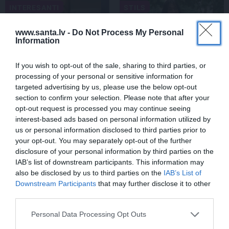
INTERESANTI
STILS
www.santa.lv -
Do Not Process My Personal
Information
If you wish to opt-out of the sale, sharing to third parties, or
processing of your personal or sensitive information for
targeted advertising by us, please use the below opt-out
section to confirm your selection. Please note that after your
opt-out request is processed you may continue seeing
VIDEO: Slavenās
Repšes bijusī sieva
interest-based ads based on personal information utilized by
pundurcūkas saimnieks
pucējas kā jauna meitene
pēc mīluļa nāves ticis pie
un atklāj sava lieliskā
us or personal information disclosed to third parties prior to
cita Žorika. Dzimusi
auguma noslēpumu
your opt-out. You may separately opt-out of the further
jauna zvaigzne
disclosure of your personal information by third parties on the
IAB’s list of downstream participants. This information may
also be disclosed by us to third parties on the
IAB’s List of
Downstream Participants
that may further disclose it to other
VESELĪBA
third parties.
Personal Data Processing Opt Outs