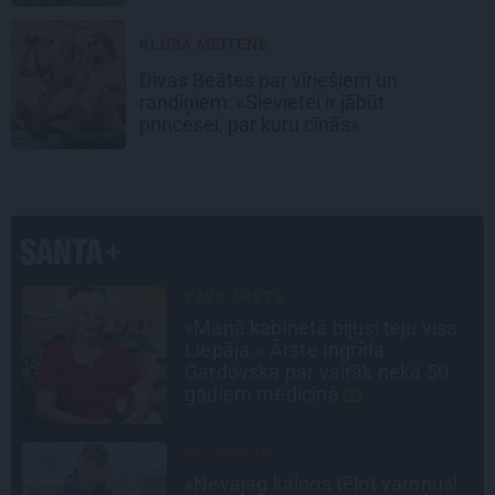
laiku.»
KLUBA MEITENE
Divas Beātes par vīriešiem un
randiņiem: «Sievietei ir jābūt
princesei, par kuru cīnās»
DZĪVESSTĀSTS
Stāsts, kas pārspēj kino
scenārijus: Kā Liepājas zēns
Volfs Ruvinskis kļuva par
Meksikas superzvaigzni
CIEMOS
Kas slēpjas Kuldīgas vecpilsētas