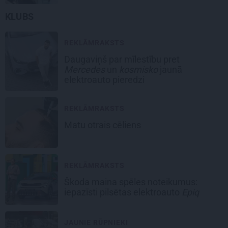
KLUBS
REKLĀMRAKSTS
Daugaviņš par mīlestību pret
Mercedes
un
kosmisko
jaunā
elektroauto pieredzi
REKLĀMRAKSTS
Matu otrais cēliens
REKLĀMRAKSTS
Škoda maina spēles noteikumus:
iepazīsti pilsētas elektroauto
Epiq
JAUNIE RŪPNIEKI