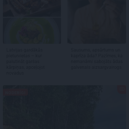
Latvijas gardākās
Sausums, apsārtums un
pieturvietas – kur
kaprīza āda? Pazīmes, ka
palutināt garšas
nemanāmi sabojāts ādas
kārpiņas, apceļojot
galvenais aizsargvairogs
novadus
NODERĪGI