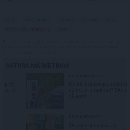
KARŠ
KARŠ UKRAINĀ
UKRAINA
KRIEVIJA
IEROČI
STARPVALSTU ATTIECĪBAS
IRĀKA
Publikācijas saturs vai tās jebkāda apjoma daļa ir aizsargāts autortiesību
objekts Autortiesību likuma izpratnē, un tā izmantošana bez izdevēja
atļaujas ir aizliegta. Vairāk lasi
šeit
SATURA MĀRKETINGS
REKLĀMRAKSTS
No kā ir atkarīgas elektroauto
uzlādes izmaksas? Skaidro Viršu
eksperti
REKLĀMRAKSTS
Škoda maina spēles