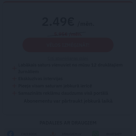
2.49€
/mēn.
5.95€ /mēn.
VĒLOS IZMĒĢINĀT!
Citi abonēšanas plāni
Labākais saturs vienuviet no mūsu 12 drukātajiem
žurnāliem
Ekskluzīvas intervijas
Pieeja visam saturam jebkurā ierīcē
Samazināts reklāmu daudzums visā portālā
Abonementu var pārtraukt jebkurā laikā
PADALIES AR DRAUGIEM
FACEBOOK
DRAUGIEM.LV
WHATSAPP