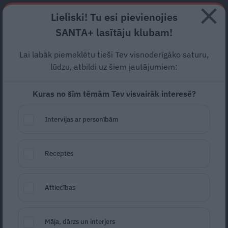
Abonē
Lieliski! Tu esi pievienojies
SANTA+ lasītāju klubam!
RECEPTES
NODERĪGI
JAUNĀKAIS
POPULĀRĀKAIS
Lai labāk piemeklētu tieši Tev visnoderīgāko saturu,
Laikraksts: Krievija
lūdzu, atbildi uz šiem jautājumiem:
kontrabandas ceļā saņem
Kuras no šīm tēmām Tev visvairāk interesē?
bruņojumu no Irākas
Intervijas ar personībām
KARŠ
12.04.2022
Receptes
LETA--THE GUARDIAN
Attiecības
Māja, dārzs un interjers