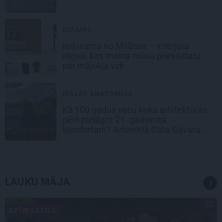
DIZAINS
Iedvesma no Milānas – interjera
idejas, kas maina mūsu priekšstatu
par mājokļa vidi
MĀJAS ANATOMIJA
Kā 100 gadus vecu koka arhitektūras
pērli pielāgot 21. gadsimta
komfortam? Arhitekta Gata Gavara
pieredze
LAUKU MĀJA
DZĪVESSTILS