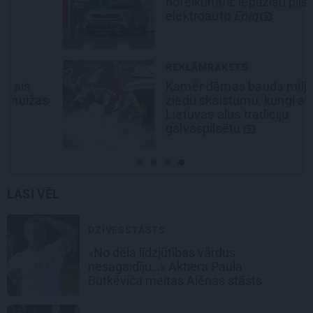
noteikumus: iepazīsti pilsētas
elektroauto
Epiq
REKLĀMRAKSTS
Kamēr dāmas bauda miljoniem
ziedu skaistumu, kungi atklāj
Lietuvas alus tradīciju
galvaspilsētu
LASI VĒL
DZĪVESSTĀSTS
«No dēla līdzjūtības vārdus
nesagaidīju…» Aktiera Paula
Butkēviča meitas Alēnas stāsts