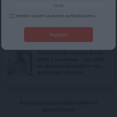
NEPALAID GARĀM!
PIEKRĪTU SAŅEMT JAUNUMUS UN PIEDĀVĀJUMUS
«Mums bija dūša šo visu
uzņemties.» Kā atdzima senā
Saglabāt
viensēta Salacas krastā
Traumatoloģe ortopēde Breide:
Plecs ir kā sieviete – tam patīk,
ka apčubina, pastrādā ar viņu,
padarbojas, pavingro
Arhīvs pieejams tikai SANTA+
abonentiem!