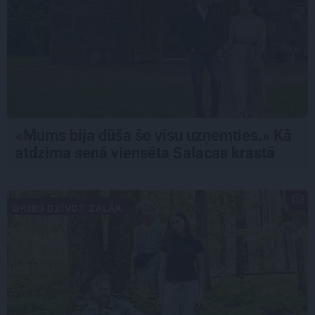
«Mums bija dūša šo visu uzņemties.» Kā
atdzima senā viensēta Salacas krastā
GRIBU DZĪVOT ZAĻĀK