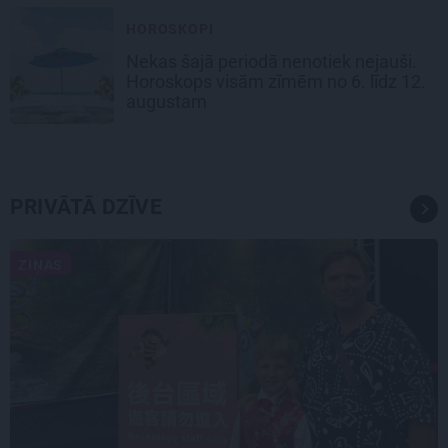
HOROSKOPI
Nekas šajā periodā nenotiek nejauši.
Horoskops visām zīmēm no 6. līdz 12.
augustam
PRIVĀTĀ DZĪVE
ZIŅAS