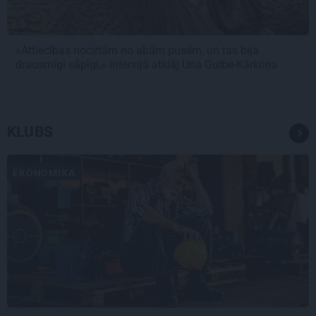
«Attiecības nocirtām no abām pusēm, un tas bija
drausmīgi sāpīgi,» intervijā atklāj Una Gulbe-Kārkliņa
KLUBS
EKONOMIKA