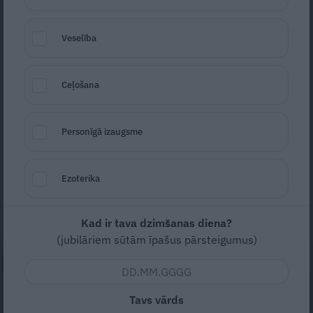
Veselība
Ceļošana
Foto: Picture Agency
Personīgā izaugsme
Seko
Santa.lv Google
Filmas «Straume» režisors Gints Zilbalodis
Ezoterika
dalījies ar bēdīgu ziņu – viņa sociālo tīklu
profilu uzlauzuši krāpnieki.
Kad ir tava dzimšanas diena?
(jubilāriem sūtām īpašus pārsteigumus)
NEPALAID GARĀM!
Tikai 54 veselīgi dzīves gadi.
Tavs vārds