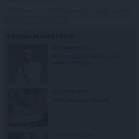
Publikācijas saturs vai tās jebkāda apjoma daļa ir aizsargāts autortiesību
objekts Autortiesību likuma izpratnē, un tā izmantošana bez izdevēja
atļaujas ir aizliegta. Vairāk lasi
šeit
SATURA MĀRKETINGS
REKLĀMRAKSTS
Pēteris Zālītis: Esmu prāta
mākslinieks
REKLĀMRAKSTS
Pirts sezonas izlase
DEKO DISKUSIJAS