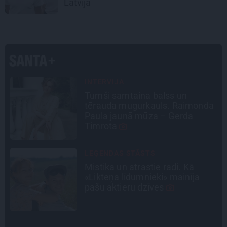
Latvijā
INTERVIJA
«Nevajag kalnos tēlot varoņus!
a
Tie ātri noliks pie vietas.»
Alpīnists Atis Plakans, kurš
pieredzējis biedra bojāeju
PERSONĪBAS
Noklusētās dzimtas saites,
attiecības ar brāli un 7. bērns kā
brīnums: atklāta saruna ar Andri
Raču
STIPRAIS STĀSTS