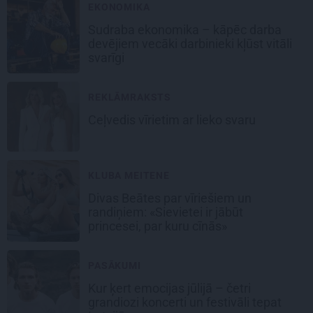
EKONOMIKA
Sudraba ekonomika – kāpēc darba
devējiem vecāki darbinieki kļūst vitāli
svarīgi
REKLĀMRAKSTS
Ceļvedis vīrietim ar lieko svaru
KLUBA MEITENE
Divas Beātes par vīriešiem un
randiņiem: «Sievietei ir jābūt
princesei, par kuru cīnās»
PASĀKUMI
Kur ķert emocijas jūlijā – četri
grandiozi koncerti un festivāli tepat