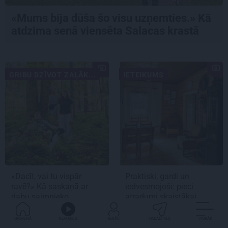
«Mums bija dūša šo visu uzņemties.» Kā
atdzima senā viensēta Salacas krastā
GRIBU DZĪVOT ZAĻĀK...
IETEIKUMS
«Dacīt, vai tu vispār
Praktiski, gardi un
ravē?» Kā saskaņā ar
iedvesmojoši: pieci
dabu saimnieko
atradumi skaistākai
bioloģiskajā saimniecībā
vasaras baudīšanai
Mazjāņi
GALVENĀ
KLAUSIES
IENĀC
PADALĪTIES
VAIRĀK