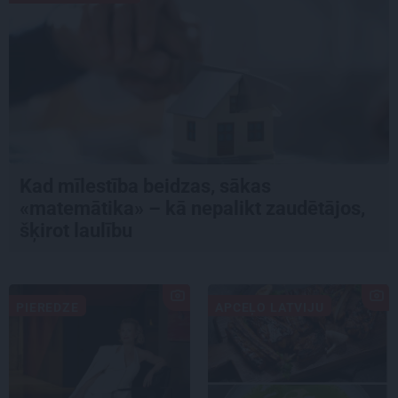
Kad mīlestība beidzas, sākas
«matemātika» – kā nepalikt zaudētājos,
šķirot laulību
PIEREDZE
APCEĻO LATVIJU