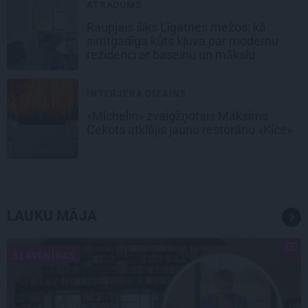
ATRADUMS
Raupjais šiks Līgatnes mežos: kā
simtgadīga kūts kļuva par modernu
rezidenci ar baseinu un mākslu
INTERJERA DIZAINS
«Michelin» zvaigžņotais Maksims
Cekots atklājis jaunu restorānu «Kíce»
LAUKU MĀJA
SLAVENĪBAS