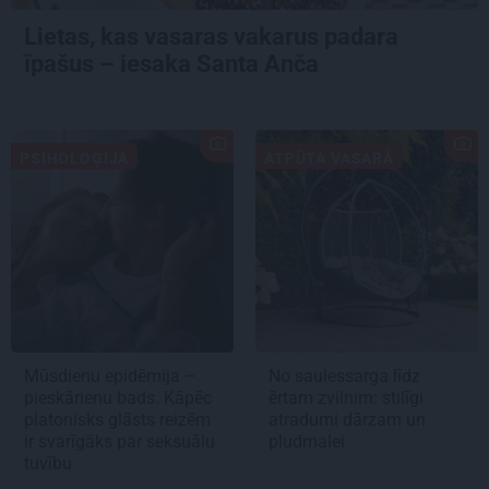
Lietas, kas vasaras vakarus padara
īpašus – iesaka Santa Anča
PSIHOLOĢIJA
ATPŪTA VASARĀ
Mūsdienu epidēmija –
No saulessarga līdz
pieskārienu bads. Kāpēc
ērtam zvilnim: stilīgi
platonisks glāsts reizēm
atradumi dārzam un
ir svarīgāks par seksuālu
pludmalei
tuvību