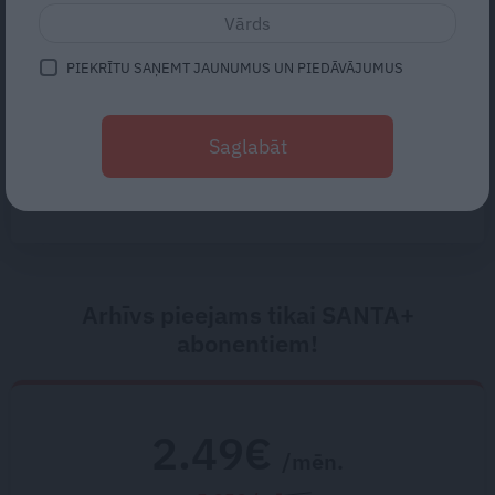
Kāpēc Latvijas sievietes sevi
iztērē
tik ātri?
PIEKRĪTU SAŅEMT JAUNUMUS UN PIEDĀVĀJUMUS
Kāpēc sēdoša darba darītājiem
pleci mēdz sāpēt biežāk nekā
Saglabāt
fiziskā darba veicējiem
Arhīvs pieejams tikai SANTA+
abonentiem!
2.49€
/mēn.