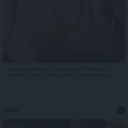
Sausums, apsārtums un kaprīza āda? Pazīmes, ka
nemanāmi sabojāts ādas galvenais aizsargvairogs
DEKO
KULTŪRA