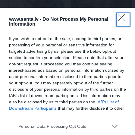
www.santa.lv -
Do Not Process My Personal
Information
If you wish to opt-out of the sale, sharing to third parties, or
Edvards Strazdiņš atklāti
«It kā pēkšņi es būtu
processing of your personal or sensitive information for
pasaka, ko domā par
kļuvusi gaisīgāka,
targeted advertising by us, please use the below opt-out
Bumbieri. Neparasta
jaunāka, vieglāka…»
section to confirm your selection. Please note that after your
saruna ar šlāgermūzikas
Ērikas Eglijas-Grāveles
opt-out request is processed you may continue seeing
princi
mazais sievišķīgais
interest-based ads based on personal information utilized by
noslēpums
us or personal information disclosed to third parties prior to
your opt-out. You may separately opt-out of the further
disclosure of your personal information by third parties on the
IAB’s list of downstream participants. This information may
ATTIECĪBAS
also be disclosed by us to third parties on the
IAB’s List of
Downstream Participants
that may further disclose it to other
third parties.
Personal Data Processing Opt Outs