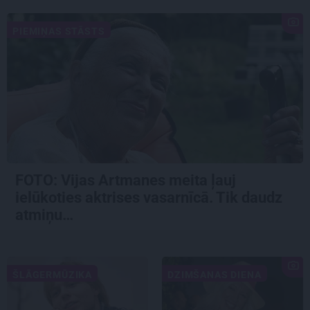
PIEMIŅAS STĀSTS
FOTO:
Vijas Artmanes meita
ļauj
ielūkoties aktrises vasarnīcā. Tik daudz
atmiņu…
ŠLĀGERMŪZIKA
DZIMŠANAS DIENA