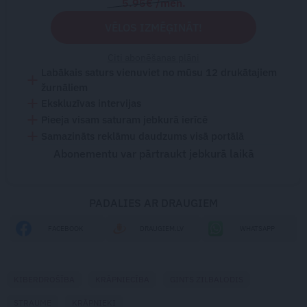
5.95€ /mēn.
VĒLOS IZMĒĢINĀT!
Citi abonēšanas plāni
Labākais saturs vienuviet no mūsu 12 drukātajiem
žurnāliem
Ekskluzīvas intervijas
Pieeja visam saturam jebkurā ierīcē
Samazināts reklāmu daudzums visā portālā
Abonementu var pārtraukt jebkurā laikā
PADALIES AR DRAUGIEM
FACEBOOK
DRAUGIEM.LV
WHATSAPP
KIBERDROŠĪBA
KRĀPNIECĪBA
GINTS ZILBALODIS
STRAUME
KRĀPNIEKI