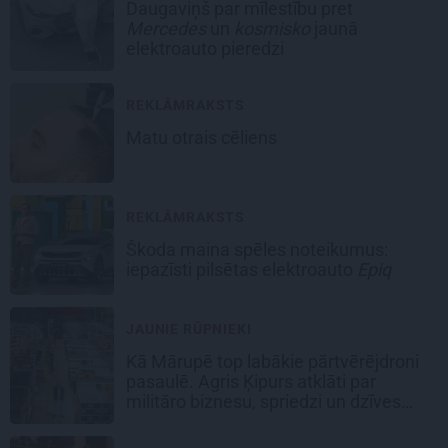
Daugaviņš par mīlestību pret
Mercedes
un
kosmisko
jaunā
elektroauto pieredzi
REKLĀMRAKSTS
Matu otrais cēliens
REKLĀMRAKSTS
Škoda maina spēles noteikumus:
iepazīsti pilsētas elektroauto
Epiq
JAUNIE RŪPNIEKI
Kā Mārupē top labākie pārtvērējdroni
pasaulē. Agris Ķipurs atklāti par
militāro biznesu, spriedzi un dzīves
draivu