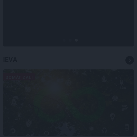
«Bērnus ar tik augstu cukura
līmeni mēdz ievest jau komā.»
Madara un Gatis par dzīvi ar dēla
diabētu
IEVA
DOMĀT ZAĻI