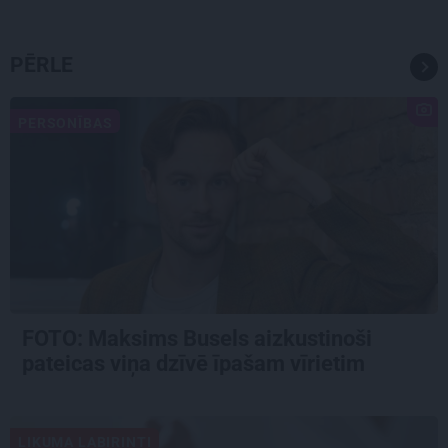
PĒRLE
PERSONĪBAS
FOTO: Maksims Busels aizkustinoši
pateicas viņa dzīvē īpašam vīrietim
LIKUMA LABIRINTI