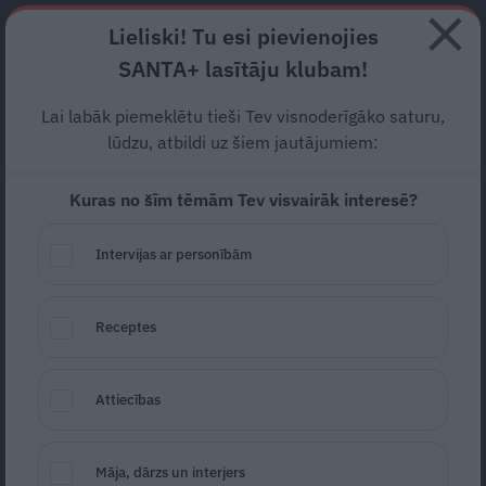
Abonē
Lieliski! Tu esi pievienojies
SANTA+ lasītāju klubam!
RECEPTES
NODERĪGI
JAUNĀKAIS
POPULĀRĀKAIS
Lai labāk piemeklētu tieši Tev visnoderīgāko saturu,
Krāpnieku dēļ «Straumes»
lūdzu, atbildi uz šiem jautājumiem:
režisors Zilbalodis pieņēmis
Kuras no šīm tēmām Tev visvairāk interesē?
bēdīgu lēmumu
Intervijas ar personībām
KIBERDROŠĪBA
17.04.2025
Receptes
Estere Jansone
portals@santa.lv
Attiecības
Māja, dārzs un interjers