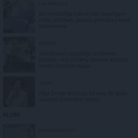
LASĀMVIELA
No smeldzīga trillera līdz vasarīgam
mīlas stāstam: piecas grāmatas tavai
lasāmvielai
CIEMOS
«Vectēvam vajadzēja to vērienu
būvējot.» Kā Grišānu ģimene atjauno
senās dzimtas mājas
ZIŅAS
Olga Dreģe atzīstas, ko viņa 88 gadu
vecumā patiešām neprot
KLUBS
REKLĀMRAKSTS