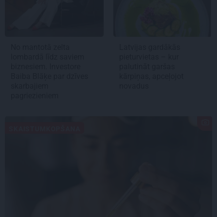
No mantotā zelta
Latvijas gardākās
lombardā līdz saviem
pieturvietas – kur
biznesiem. Investore
palutināt garšas
Baiba Blāķe par dzīves
kārpiņas, apceļojot
skarbajiem
novadus
pagriezieniem
SKAISTUMKOPŠANA