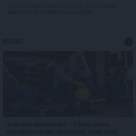
Tavs lētais krekls nemaz nav tik lēts. Kā ātrā mode
ietekmē vidi un ko darīt ar lieko apģērbu
KLUBS
EKONOMIKA
Sudraba ekonomika – kāpēc darba
devējiem vecāki darbinieki kļūst vitāli