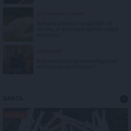
AUTOIMŪNĀS SLIMĪBA...
Sarkanā plakanā mezgliņēde: kā
rīkoties, ja ārstēšana ilgstoši nedod
rezultātu?
NOSKAIDRO
Kad atvilnis jeb gastroezofageālais
reflukss var kļūt bīstams?
SANTA
KULTŪRA