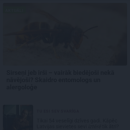
AKTUĀLI
Sirseņi jeb irši – vairāk biedējoši nekā
nāvējoši? Skaidro entomologs un
alergoloģe
TU ESI SEV SVARĪGA
Tikai 54 veselīgi dzīves gadi. Kāpēc
Latvijas sievietes sevi
iztērē
tik ātri?