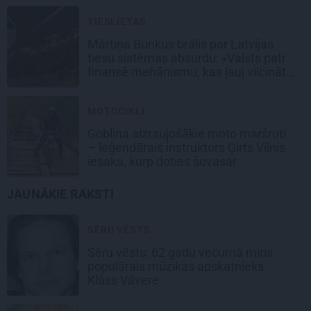
TIESLIETAS
Mārtiņa Bunkus brālis par Latvijas
tiesu sistēmas absurdu: «Valsts pati
finansē mehānismu, kas ļauj vilcināt
laiku.»
MOTOCIKLI
Goblina aizraujošākie moto maršruti
– leģendārais instruktors Ģirts Vilnis
iesaka, kurp doties šovasar
JAUNĀKIE RAKSTI
SĒRU VĒSTS
Sēru vēsts: 62 gadu vecumā miris
populārais mūzikas apskatnieks
Klāss Vāvere