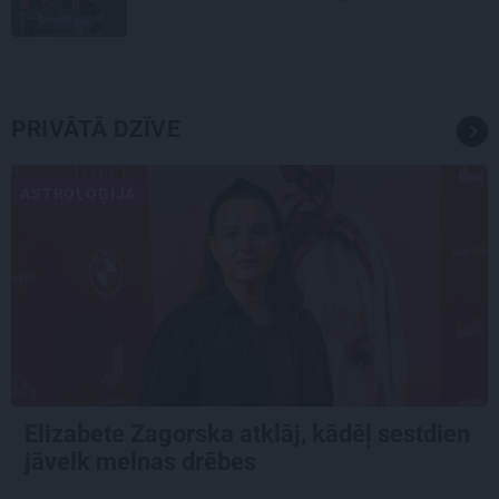
PRIVĀTĀ DZĪVE
ASTROLOĢIJA
Elizabete Zagorska atklāj, kādēļ sestdien
jāvelk melnas drēbes