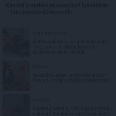
Kas īsti ir aprites ekonomika? Īsā atbilde
– tavs jaunais dzīvesveids
STILA NOSLĒPUMI
Ja tev patīk Natālijas Jansones stils:
lietas, rotas un zīmoli, ko vērts
aizņemties savai ikdienai
VASARA
Nokavēju sapulci, atvēru nepareizo
čatu un… nonācu mežā ar priekšnieci!
KULTŪRA
Ērģeles pludmalē, cirks Rīgā un teātris
Valmierā: kur doties šajās brīvdienās?