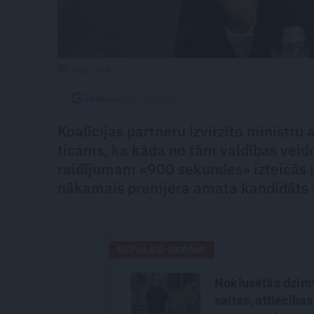
Foto: F64
Seko
Santa.lv Google
Koalīcijas partneru izvirzīto ministru
ticams, ka kāda no tām valdības veido
raidījumam «900 sekundes» izteicās pa
nākamais premjera amata kandidāts Kr
NEPALAID GARĀM!
Noklusētās dzim
saites, attiecības