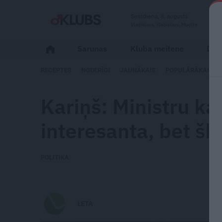
Sestdiena, 8. augusts
Vladislava, Vladislavs, Mudīte
Sarunas
Kluba meitene
Dzīv
RECEPTES
NODERĪGI
JAUNĀKAIS
POPULĀRĀKAIS
Kariņš: Ministru ka
interesanta, bet
šķ
POLITIKA
LETA