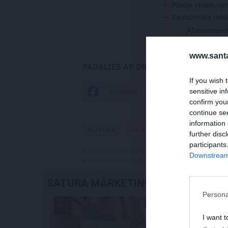
Pieeja visam sa
Samazināts rekl
Abonementu
www.santa
PADALIES AR DRAUGIEM
If you wish 
sensitive in
FACEBOOK
DRAUGIEM.LV
confirm you
continue se
information 
POLITIKA
VALDĪBA
AKTUĀLI
KRIŠ
further disc
participants
Publikācijas saturs vai tās jebkāda apjoma daļa ir
Downstream 
izmantošana bez izdevēja atļaujas ir aizliegta. Vai
SATURA MĀRKETINGS
Persona
I want t