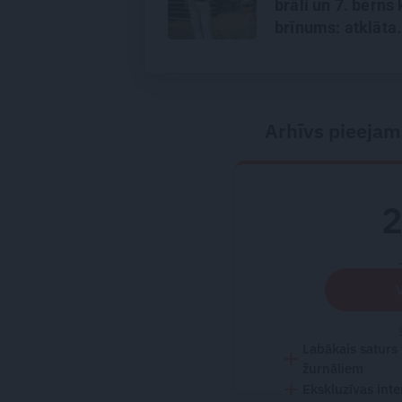
brāli un 7. bērns 
brīnums: atklāta
saruna ar Andri
Arhīvs pieejam
Labākais saturs
žurnāliem
Ekskluzīvas inte