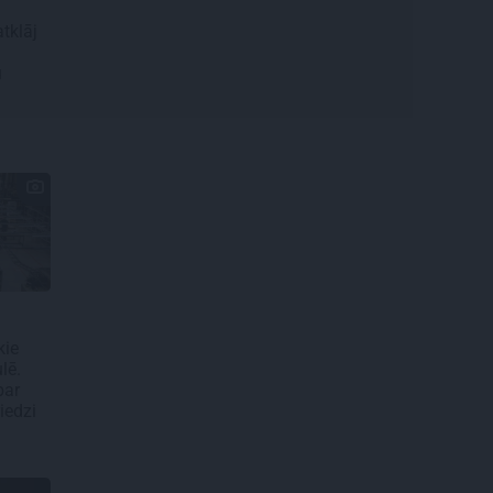
atklāj
u
kie
lē.
par
iedzi