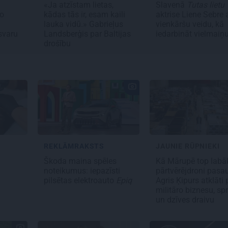
«Ja atzīstam lietas,
Slavenā
Tutas lietu
ko
kādas tās ir, esam kaili
aktrise Liene Sebre 
lauka vidū.» Gabrieļus
vienkāršu veidu, kā
svaru
Landsberģis par Baltijas
iedarbināt vielmaiņ
drošību
REKLĀMRAKSTS
JAUNIE RŪPNIEKI
s
Škoda maina spēles
Kā Mārupē top labā
noteikumus: iepazīsti
pārtvērējdroni pasau
pilsētas elektroauto
Epiq
Agris Ķipurs atklāti 
militāro biznesu, spr
un dzīves draivu