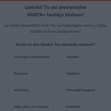
Lieliski! Tu esi pievienojies
Rīga +16°C
Daļēji apmācies, DR vējš, 0.89 m/s
SANTA+ lasītāju klubam!
esstils
Auto
Lietu tops
Gadžeti
Vēstur
Lai labāk piemeklētu tieši Tev visnoderīgāko saturu, lūdzu,
atbildi uz šiem jautājumiem:
Kuras no šīm tēmām Tev visvairāk interesē?
ndidātu izvēle ir
Intervijas ar personībām
Veselība
ēršļus neredzu
Receptes
Ceļošana
SAGLABĀ RAKSTU
DALĪTIES
07.
Attiecības
Personīgā izaugsme
Māja, dārzs un interjers
Ezoterika