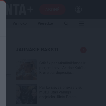
ABONĒ
e
Vīri joko
Pieredze
JAUNĀKIE RAKSTI
Grūtāk par atkailināšanos ir
pieņemt sevi. Aktrise Katrīna
Kreile par depresiju,
12.2022
mobingu un ceļu līdz
lielajām lomām
Par ko sievas priekšā visu
mūžu jutās vainīgs
dzejnieks Jānis Peters