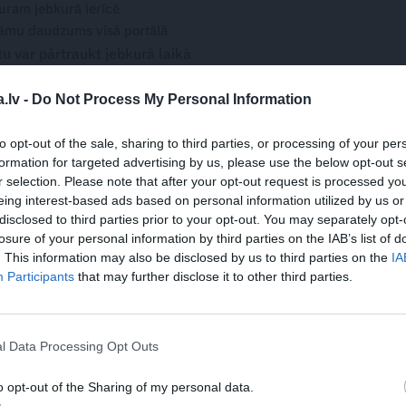
turam jebkurā ierīcē
āmu daudzums visā portālā
 var pārtraukt jebkurā laikā
.lv -
Do Not Process My Personal Information
to opt-out of the sale, sharing to third parties, or processing of your per
formation for targeted advertising by us, please use the below opt-out s
WHATSAPP
r selection. Please note that after your opt-out request is processed y
eing interest-based ads based on personal information utilized by us or
disclosed to third parties prior to your opt-out. You may separately opt-
JĀNIS KARIŅŠ
losure of your personal information by third parties on the IAB’s list of
. This information may also be disclosed by us to third parties on the
IA
 aizsargāts autortiesību objekts Autortiesību likuma izpratnē, un tā
Participants
that may further disclose it to other third parties.
rāk lasi
šeit
l Data Processing Opt Outs
o opt-out of the Sharing of my personal data.