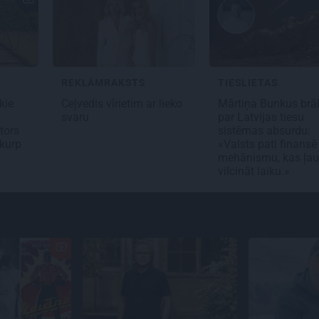
REKLĀMRAKSTS
TIESLIETAS
kie
Ceļvedis vīrietim ar lieko
Mārtiņa Bunkus brāl
svaru
par Latvijas tiesu
tors
sistēmas absurdu:
 kurp
«Valsts pati finansē
mehānismu, kas ļau
vilcināt laiku.»