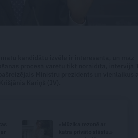
 amatu kandidātu izvēle ir interesanta, un maz
šanas procesā varētu tikt noraidīta, intervijā
šreizējais Ministru prezidents un vienlaikus a
išjānis Kariņš (JV).
tas
«Mūzika rezonē ar
 ar
katra privāto stāstu.»