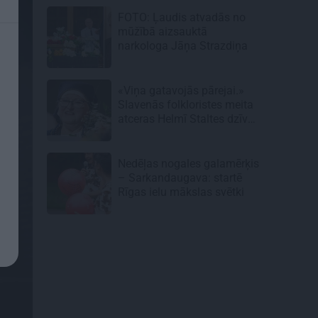
FOTO: Ļaudis atvadās no
mūžībā aizsauktā
narkologa Jāņa Strazdiņa
«Viņa gatavojās pārejai.»
Slavenās folkloristes meita
atceras Helmī Staltes dzīves
izskaņu
Nedēļas nogales galamērķis
– Sarkandaugava: startē
Rīgas ielu mākslas svētki