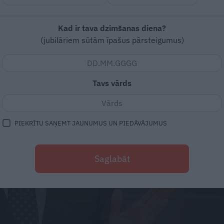
Kad ir tava dzimšanas diena?
(jubilāriem sūtām īpašus pārsteigumus)
Tavs vārds
PIEKRĪTU SAŅEMT JAUNUMUS UN PIEDĀVĀJUMUS
Saglabāt