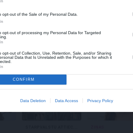
In
o opt-out of the Sale of my Personal Data.
In
DEKO DISKUSIJAS
REKLĀMRAKS
to opt-out of processing my Personal Data for Targeted
as
Cik maksā dizainers un
Kamēr dāma
ing.
ādes
– kāpēc?
miljoniem zi
In
dro
skaistumu, ku
Lietuvas alus 
o opt-out of Collection, Use, Retention, Sale, and/or Sharing
galvaspilsēt
ersonal Data that Is Unrelated with the Purposes for which it
lected.
In
CONFIRM
Data Deletion
Data Access
Privacy Policy
STARPVALSTU ATTIEC...
ZIŅAS