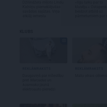
Džilindžera mīļoto Lindu
«Ilgu laiku par to
Kalniņu piemeklējušas
klusēju.» Ostapen
savādas sajūtas. Viņa
beidzot atbild uz
atklāj iemeslu
pārmetumiem par 
KLUBS
REKLĀMRAKSTS
REKLĀMRAKSTS
Daugaviņš par mīlestību
Matu otrais cēlien
pret
Mercedes
un
kosmisko
jaunā
elektroauto pieredzi