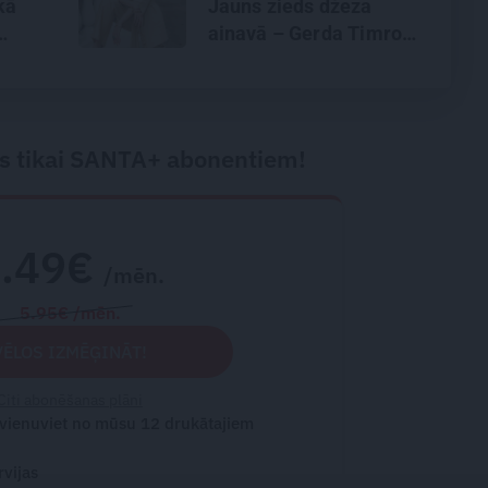
kā
Jauns zieds džeza
ainavā – Gerda Timrota
 Raču
s tikai SANTA+ abonentiem!
2.49€
/mēn.
5.95€ /mēn.
VĒLOS IZMĒĢINĀT!
Citi abonēšanas plāni
 vienuviet no mūsu 12 drukātajiem
rvijas