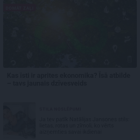
DOMĀT ZAĻI
Kas īsti ir aprites ekonomika? Īsā atbilde
– tavs jaunais dzīvesveids
STILA NOSLĒPUMI
Ja tev patīk Natālijas Jansones stils:
lietas, rotas un zīmoli, ko vērts
aizņemties savai ikdienai