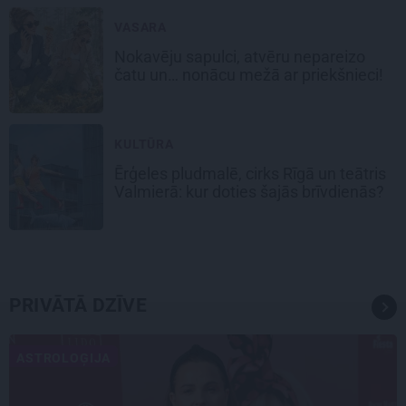
VASARA
Nokavēju sapulci, atvēru nepareizo
čatu un… nonācu mežā ar priekšnieci!
KULTŪRA
Ērģeles pludmalē, cirks Rīgā un teātris
Valmierā: kur doties šajās brīvdienās?
PRIVĀTĀ DZĪVE
ASTROLOĢIJA