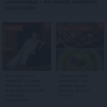
«matemātika» – kā nepalikt zaudētājos,
šķirot laulību
PIEREDZE
APCEĻO LATVIJU
No mantotā zelta
Latvijas gardākās
lombardā līdz saviem
pieturvietas – kur
biznesiem. Investore
palutināt garšas
Baiba Blāķe par dzīves
kārpiņas, apceļojot
skarbajiem
novadus
pagriezieniem