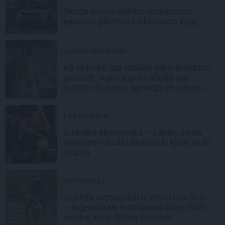
Škoda maina spēles noteikumus:
iepazīsti pilsētas elektroauto
Epiq
JAUNIE RŪPNIEKI
Kā Mārupē top labākie pārtvērējdroni
pasaulē. Agris Ķipurs atklāti par
militāro biznesu, spriedzi un dzīves
draivu
EKONOMIKA
Sudraba ekonomika – kāpēc darba
devējiem vecāki darbinieki kļūst vitāli
svarīgi
MOTOCIKLI
Goblina aizraujošākie moto maršruti
– leģendārais instruktors Ģirts Vilnis
iesaka, kurp doties šovasar