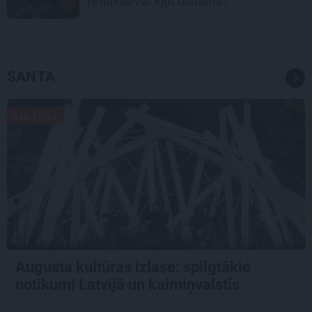
reflukss var kļūt bīstams?
SANTA
KULTŪRA
Augusta kultūras izlase: spilgtākie
notikumi Latvijā un kaimiņvalstīs