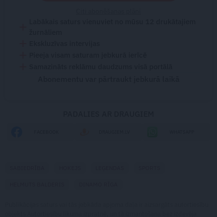
Citi abonēšanas plāni
Labākais saturs vienuviet no mūsu 12 drukātajiem
žurnāliem
Ekskluzīvas intervijas
Pieeja visam saturam jebkurā ierīcē
Samazināts reklāmu daudzums visā portālā
Abonementu var pārtraukt jebkurā laikā
PADALIES AR DRAUGIEM
FACEBOOK
DRAUGIEM.LV
WHATSAPP
SABIEDRĪBA
HOKEJS
LEĢENDAS
SPORTS
HELMUTS BALDERIS
DINAMO RĪGA
Publikācijas saturs vai tās jebkāda apjoma daļa ir aizsargāts autortiesību
objekts Autortiesību likuma izpratnē, un tā izmantošana bez izdevēja