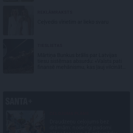
REKLĀMRAKSTS
Ceļvedis vīrietim ar lieko svaru
TIESLIETAS
Mārtiņa Bunkus brālis par Latvijas
tiesu sistēmas absurdu: «Valsts pati
finansē mehānismu, kas ļauj vilcināt
laiku.»
STIPRAIS STĀSTS
«Bērnus ar tik augstu cukura
līmeni mēdz ievest jau komā.»