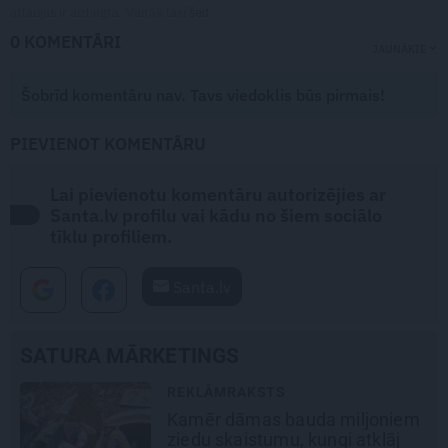
atļaujas ir aizliegta. Vairāk lasi
šeit
0 KOMENTĀRI
JAUNĀKIE
Šobrīd komentāru nav. Tavs viedoklis būs pirmais!
PIEVIENOT KOMENTĀRU
Lai pievienotu komentāru autorizējies ar
Santa.lv profilu vai kādu no šiem sociālo
tīklu profiliem.
Santa.lv
SATURA MĀRKETINGS
REKLĀMRAKSTS
Škoda maina spēles
noteikumus: iepazīsti pilsētas