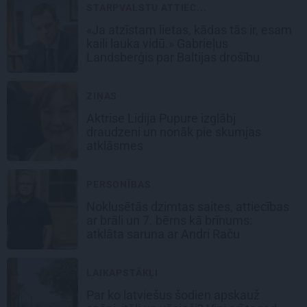
STARPVALSTU ATTIEC...
«Ja atzīstam lietas, kādas tās ir, esam
kaili lauka vidū.» Gabrieļus
Landsberģis par Baltijas drošību
ZIŅAS
Aktrise Lidija Pupure izglābj
draudzeni un nonāk pie skumjas
atklāsmes
PERSONĪBAS
Noklusētās dzimtas saites, attiecības
ar brāli un 7. bērns kā brīnums:
atklāta saruna ar Andri Raču
LAIKAPSTĀKĻI
Par ko latviešus šodien apskauž