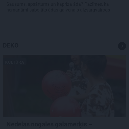
Sausums, apsārtums un kaprīza āda? Pazīmes, ka
nemanāmi sabojāts ādas galvenais aizsargvairogs
DEKO
KULTŪRA
Nedēļas nogales galamērķis –