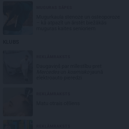
MUGURAS SĀPES
Mugurkaula stenoze un osteoporoze
– kā atpazīt un ārstēt biežākās
muguras kaites senioriem
KLUBS
REKLĀMRAKSTS
Daugaviņš par mīlestību pret
Mercedes
un
kosmisko
jaunā
elektroauto pieredzi
REKLĀMRAKSTS
Matu otrais cēliens
REKLĀMRAKSTS