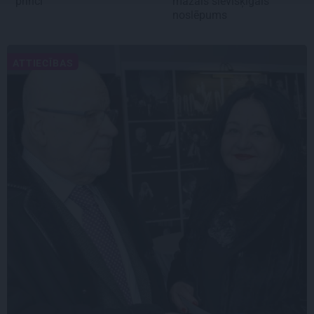
princi
mazais sievišķīgais
noslēpums
ATTIECĪBAS