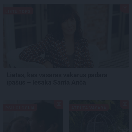
LIETU TOPS
Lietas, kas vasaras vakarus padara
īpašus – iesaka Santa Anča
PSIHOLOĢIJA
ATPŪTA VASARĀ