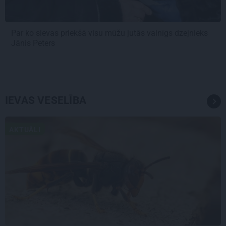
Par ko sievas priekšā visu mūžu jutās vainīgs dzejnieks
Jānis Peters
IEVAS VESELĪBA
AKTUĀLI