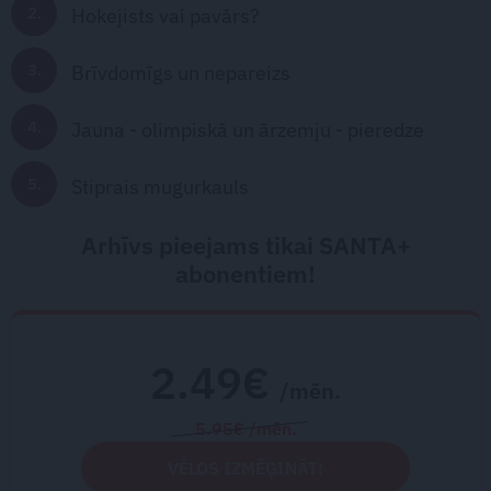
Hokejists vai pavārs?
Brīvdomīgs un nepareizs
Jauna - olimpiskā un ārzemju - pieredze
Stiprais mugurkauls
Arhīvs pieejams tikai SANTA+
abonentiem!
2.49€
/mēn.
5.95€ /mēn.
VĒLOS IZMĒĢINĀT!