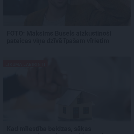
FOTO: Maksims Busels aizkustinoši
pateicas viņa dzīvē īpašam vīrietim
LIKUMA LABIRINTI
Kad mīlestība beidzas, sākas