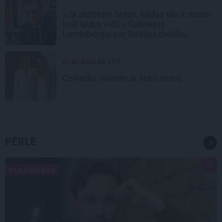
«Ja atzīstam lietas, kādas tās ir, esam
kaili lauka vidū.» Gabrieļus
Landsberģis par Baltijas drošību
REKLĀMRAKSTS
Ceļvedis vīrietim ar lieko svaru
PĒRLE
PERSONĪBAS