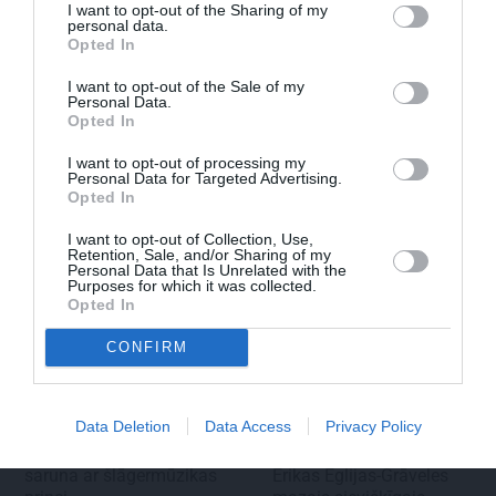
I want to opt-out of the Sharing of my
personal data.
FOTO:
Vijas Artmanes meita
ļauj
Opted In
ielūkoties aktrises vasarnīcā. Tik daudz
I want to opt-out of the Sale of my
atmiņu…
Personal Data.
Opted In
I want to opt-out of processing my
Personal Data for Targeted Advertising.
ŠLĀGERMŪZIKA
DZIMŠANAS DIENA
Opted In
I want to opt-out of Collection, Use,
Retention, Sale, and/or Sharing of my
Personal Data that Is Unrelated with the
Purposes for which it was collected.
Opted In
CONFIRM
Edvards Strazdiņš atklāti
«It kā pēkšņi es būtu
Data Deletion
Data Access
Privacy Policy
pasaka, ko domā par
kļuvusi gaisīgāka,
Bumbieri. Neparasta
jaunāka, vieglāka…»
saruna ar šlāgermūzikas
Ērikas Eglijas-Grāveles