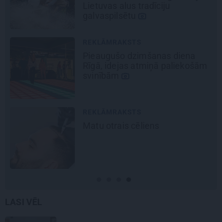
elektroauto
Epiq
REKLĀMRAKSTS
Daugaviņš par mīlestību pret
Mercedes
un
kosmisko
jaunā
elektroauto pieredzi
JAUNIE RŪPNIEKI
Kā Mārupē top labākie
pārtvērējdroni pasaulē. Agris
Ķipurs atklāti par militāro
biznesu, spriedzi un dzīves
draivu
LASI VĒL