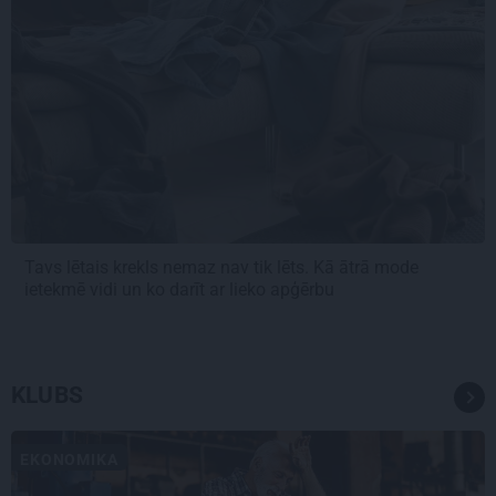
Tavs lētais krekls nemaz nav tik lēts. Kā ātrā mode
ietekmē vidi un ko darīt ar lieko apģērbu
KLUBS
EKONOMIKA