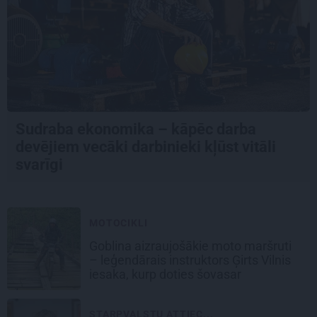
Sudraba ekonomika – kāpēc darba
devējiem vecāki darbinieki kļūst vitāli
svarīgi
MOTOCIKLI
Goblina aizraujošākie moto maršruti
– leģendārais instruktors Ģirts Vilnis
iesaka, kurp doties šovasar
STARPVALSTU ATTIEC...