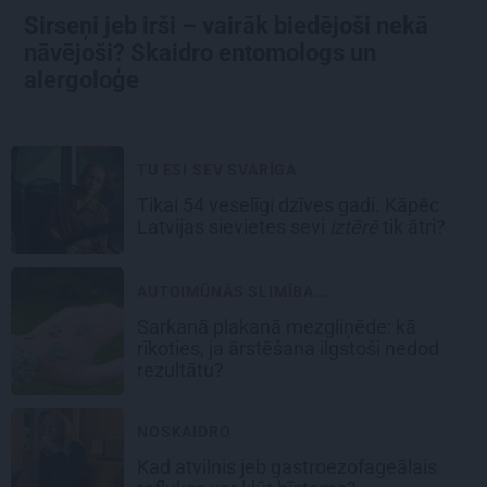
Sirseņi jeb irši – vairāk biedējoši nekā
nāvējoši? Skaidro entomologs un
alergoloģe
TU ESI SEV SVARĪGA
Tikai 54 veselīgi dzīves gadi. Kāpēc
Latvijas sievietes sevi
iztērē
tik ātri?
AUTOIMŪNĀS SLIMĪBA...
Sarkanā plakanā mezgliņēde: kā
rīkoties, ja ārstēšana ilgstoši nedod
rezultātu?
NOSKAIDRO
Kad atvilnis jeb gastroezofageālais