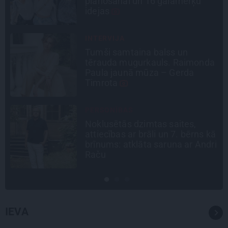
Madara un Gatis par dzīvi ar dēla
diabētu
LEĢENDAS STĀSTS
Mistika un atrastie radi. Kā
a
«Likteņa līdumnieki» mainīja
pašu aktieru dzīves
SLAVENĪBU MĪLUĻI
«Cilvēki mēdz sāpināt, bet suns
ā
mīl, neskatoties ne uz ko.»
i
Nikolaja Puzikova un sievas
Gitas mīlules – Faira un Late
IEVA