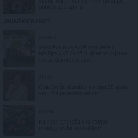
spāņi, itāļi un vācieši? Viņi arī tagad
gribētu būt Latvijā
JAUNĀKIE RAKSTI
CIEMOS
«Vectēvam vajadzēja to vērienu
būvējot.» Kā Grišānu ģimene atjauno
senās dzimtas mājas
ZIŅAS
Olga Dreģe atzīstas, ko viņa 88 gadu
vecumā patiešām neprot
ROZES
Kā nosargāt rožu skaistumu
mainīgajos laikapstākļos?