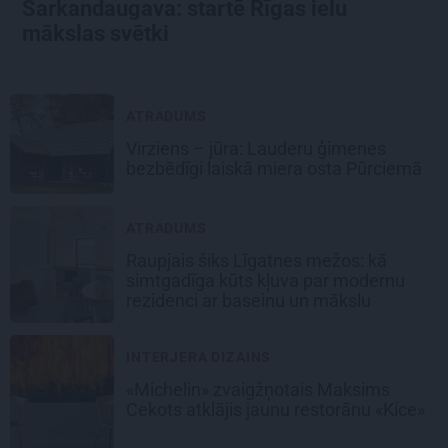
Sarkandaugava: startē Rīgas ielu
mākslas svētki
ATRADUMS
Virziens – jūra: Lauderu ģimenes
bezbēdīgi laiskā miera osta Pūrciemā
ATRADUMS
Raupjais šiks Līgatnes mežos: kā
simtgadīga kūts kļuva par modernu
rezidenci ar baseinu un mākslu
INTERJERA DIZAINS
«Michelin» zvaigžņotais Maksims
Cekots atklājis jaunu restorānu «Kíce»