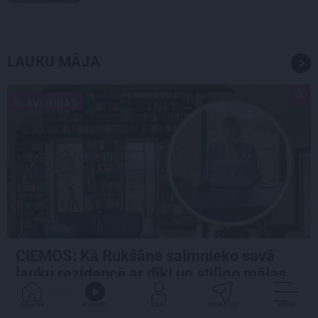
LAUKU MĀJA
SLAVENĪBAS
CIEMOS: Kā Rukšāne saimnieko savā
lauku rezidencē ar dīķi un stilīgo mājas
bibliotēku
GALVENĀ
KLAUSIES
IENĀC
PADALĪTIES
VAIRĀK