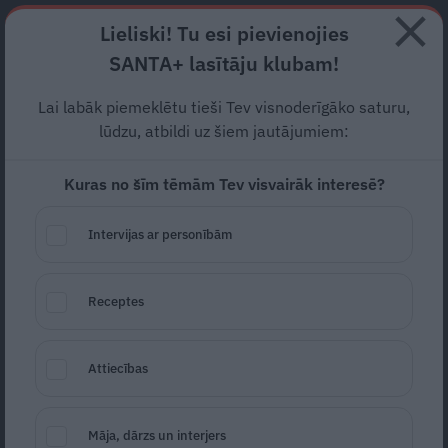
Abonē
Lieliski! Tu esi pievienojies
SANTA+ lasītāju klubam!
RECEPTES
NODERĪGI
JAUNĀKAIS
POPULĀRĀKAIS
Lai labāk piemeklētu tieši Tev visnoderīgāko saturu,
Helmuts Balderis-Sildedzis:
lūdzu, atbildi uz šiem jautājumiem:
Jaunībā nedomāju, ka
Kuras no šīm tēmām Tev visvairāk interesē?
hokejs ir mans aicinājums
Intervijas ar personībām
SABIEDRĪBA
19.05.2021
Receptes
Kaija Zemberga
Attiecības
Māja, dārzs un interjers