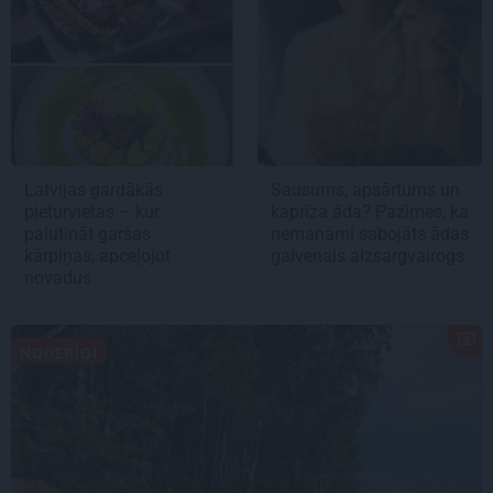
Latvijas gardākās
Sausums, apsārtums un
pieturvietas – kur
kaprīza āda? Pazīmes, ka
palutināt garšas
nemanāmi sabojāts ādas
kārpiņas, apceļojot
galvenais aizsargvairogs
novadus
NODERĪGI