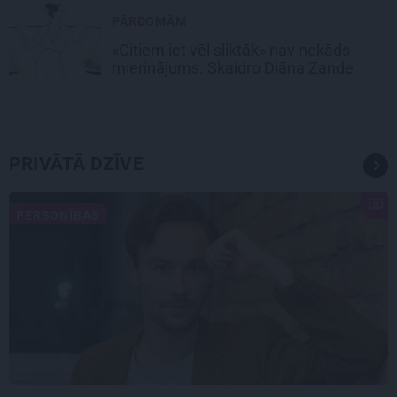
PĀRDOMĀM
«Citiem iet vēl sliktāk» nav nekāds
mierinājums. Skaidro Diāna Zande
PRIVĀTĀ DZĪVE
PERSONĪBAS