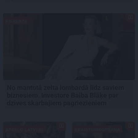
PIEREDZE
No mantotā zelta lombardā līdz saviem
biznesiem. Investore Baiba Blāķe par
dzīves skarbajiem pagriezieniem
APCEĻO LATVIJU
SKAISTUMKOPŠANA