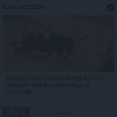
IEVAS VESELĪBA
AKTUĀLI
Sirseņi jeb irši – vairāk biedējoši nekā
nāvējoši? Skaidro entomologs un
alergoloģe
TU ESI SEV SVARĪGA