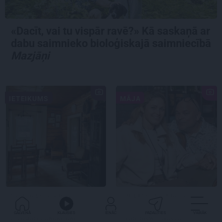
«Dacīt, vai tu vispār ravē?» Kā saskaņā ar
dabu saimnieko bioloģiskajā saimniecībā
Mazjāņi
IETEIKUMS
MĀJA
Praktiski, gardi un
CIEMOS:
Kā Elmārs
iedvesmojoši: pieci
Tannis ar sievu
GALVENĀ
KLAUSIES
IENĀC
PADALĪTIES
VAIRĀK
atradumi skaistākai
saimnieko varenā