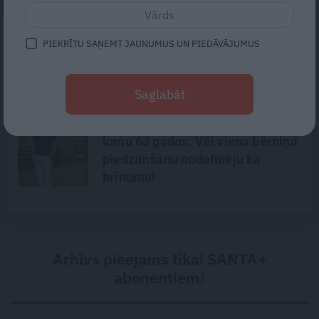
NEPALAID GARĀM!
Kāpēc mēs rūpējamies par
PIEKRĪTU SAŅEMT JAUNUMUS UN PIEDĀVĀJUMUS
bērniem, vīru un vecākiem, bet
sevi atstājam pēdējā vietā?
Skaidro psiholoģe Marija
Saglabāt
Ābeltiņa
Astrologs Andris Račs par tēva
lomu 63 gados: Vēl viena bērniņa
piedzimšanu nodefinēju kā
brīnumu!
Arhīvs pieejams tikai SANTA+
abonentiem!