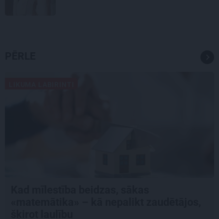
PĒRLE
LIKUMA LABIRINTI
Kad mīlestība beidzas, sākas
«matemātika» – kā nepalikt zaudētājos,
šķirot laulību