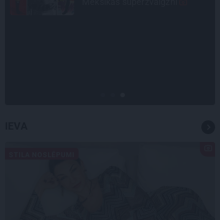
Timrota
INTERVIJA
«Nevajag kalnos tēlot varoņus!
Tie ātri noliks pie vietas.»
Alpīnists Atis Plakans, kurš
pieredzējis biedra bojāeju
IEVA
STILA NOSLĒPUMI