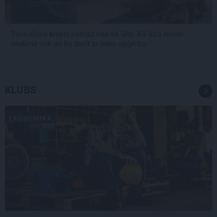
Tavs lētais krekls nemaz nav tik lēts. Kā ātrā mode
ietekmē vidi un ko darīt ar lieko apģērbu
KLUBS
EKONOMIKA