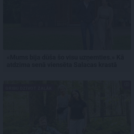
«Mums bija dūša šo visu uzņemties.» Kā
atdzima senā viensēta Salacas krastā
GRIBU DZĪVOT ZAĻĀK