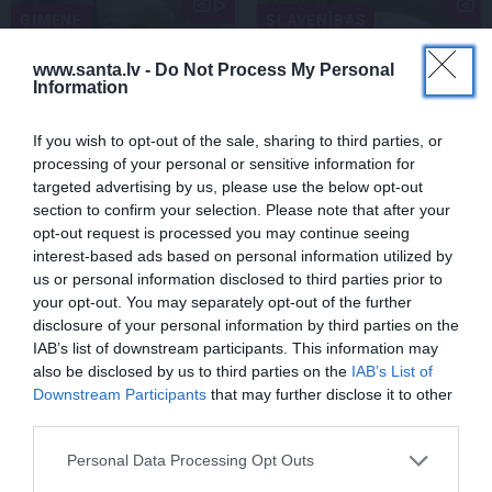
ĢIMENE
SLAVENĪBAS
www.santa.lv -
Do Not Process My Personal
Information
If you wish to opt-out of the sale, sharing to third parties, or
processing of your personal or sensitive information for
targeted advertising by us, please use the below opt-out
section to confirm your selection. Please note that after your
opt-out request is processed you may continue seeing
FOTO: «Ja es šodien
CIEMOS: Kā Rukšāne
interest-based ads based on personal information utilized by
varētu satikt šo mazo
saimnieko savā lauku
us or personal information disclosed to third parties prior to
zēnu…» Dons pirms
rezidencē ar dīķi un
your opt-out. You may separately opt-out of the further
koncerta dalījies ļoti
stilīgo mājas bibliotēku
disclosure of your personal information by third parties on the
personiskā stāstā
IAB’s list of downstream participants. This information may
also be disclosed by us to third parties on the
IAB’s List of
Downstream Participants
that may further disclose it to other
ZIŅAS
third parties.
Personal Data Processing Opt Outs