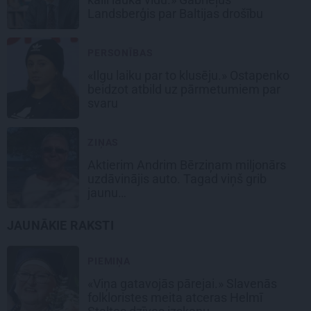
Landsberģis par Baltijas drošību
PERSONĪBAS
«Ilgu laiku par to klusēju.» Ostapenko
beidzot atbild uz pārmetumiem par
svaru
ZIŅAS
Aktierim Andrim Bērziņam miljonārs
uzdāvinājis auto. Tagad viņš grib
jaunu…
JAUNĀKIE RAKSTI
PIEMIŅA
«Viņa gatavojās pārejai.» Slavenās
folkloristes meita atceras Helmī