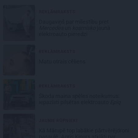
REKLĀMRAKSTS
Daugaviņš par mīlestību pret
Mercedes
un
kosmisko
jaunā
elektroauto pieredzi
REKLĀMRAKSTS
Matu otrais cēliens
REKLĀMRAKSTS
Škoda maina spēles noteikumus:
iepazīsti pilsētas elektroauto
Epiq
JAUNIE RŪPNIEKI
Kā Mārupē top labākie pārtvērējdroni
pasaulē. Agris Ķipurs atklāti par