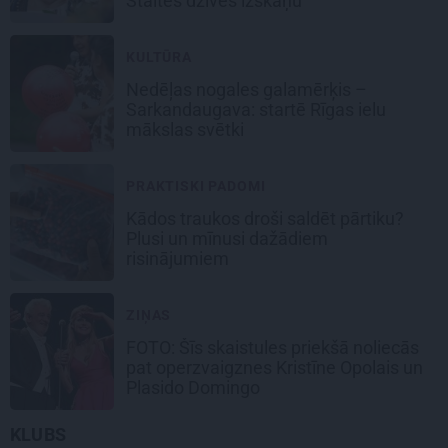
Staltes dzīves izskaņu
KULTŪRA
Nedēļas nogales galamērķis –
Sarkandaugava: startē Rīgas ielu
mākslas svētki
PRAKTISKI PADOMI
Kādos traukos droši saldēt pārtiku?
Plusi un mīnusi dažādiem
risinājumiem
ZIŅAS
FOTO: Šīs skaistules priekšā noliecās
pat operzvaigznes Kristīne Opolais un
Plasido Domingo
KLUBS