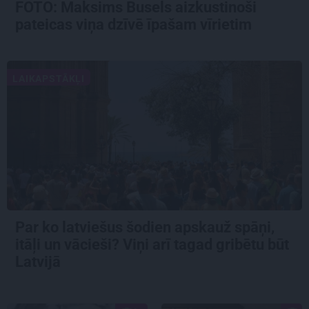
FOTO: Maksims Busels aizkustinoši
pateicas viņa dzīvē īpašam vīrietim
LAIKAPSTĀKĻI
Par ko latviešus šodien apskauž spāņi,
itāļi un vācieši? Viņi arī tagad gribētu būt
Latvijā