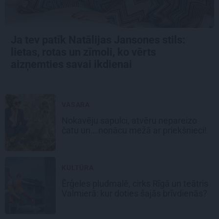
Ja tev patīk Natālijas Jansones stils:
lietas, rotas un zīmoli, ko vērts
aizņemties savai ikdienai
VASARA
Nokavēju sapulci, atvēru nepareizo
čatu un… nonācu mežā ar priekšnieci!
KULTŪRA
Ērģeles pludmalē, cirks Rīgā un teātris
Valmierā: kur doties šajās brīvdienās?