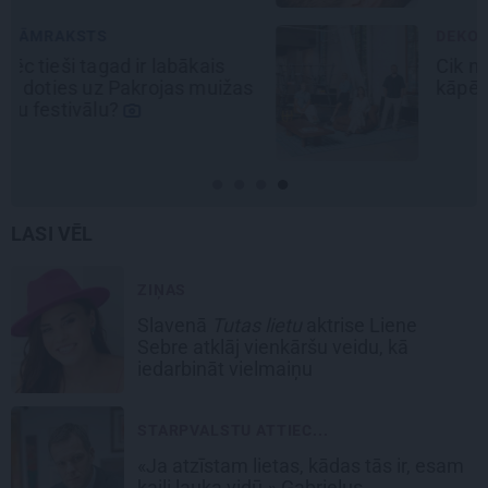
DEKO DISKUSIJAS
Cik maksā dizainers un –
kāpēc?
LASI VĒL
ZIŅAS
Slavenā
Tutas lietu
aktrise Liene
Sebre atklāj vienkāršu veidu, kā
iedarbināt vielmaiņu
STARPVALSTU ATTIEC...
«Ja atzīstam lietas, kādas tās ir, esam
kaili lauka vidū.» Gabrieļus