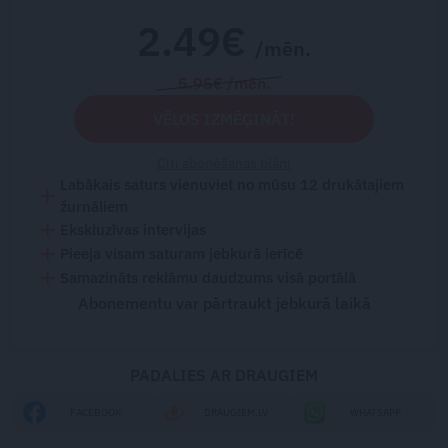
2.49€
/mēn.
5.95€ /mēn.
VĒLOS IZMĒĢINĀT!
Citi abonēšanas plāni
Labākais saturs vienuviet no mūsu 12 drukātajiem
žurnāliem
Ekskluzīvas intervijas
Pieeja visam saturam jebkurā ierīcē
Samazināts reklāmu daudzums visā portālā
Abonementu var pārtraukt jebkurā laikā
PADALIES AR DRAUGIEM
FACEBOOK
DRAUGIEM.LV
WHATSAPP