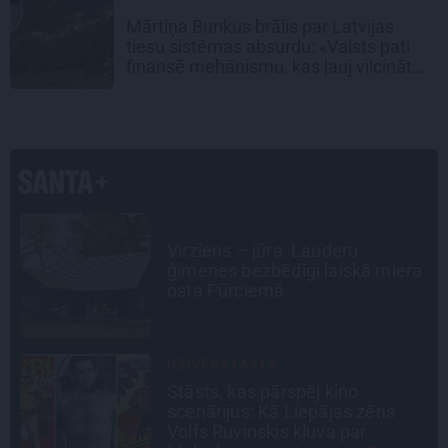
Mārtiņa Bunkus brālis par Latvijas
tiesu sistēmas absurdu: «Valsts pati
finansē mehānismu, kas ļauj vilcināt
laiku.»
STIPRAIS STĀSTS
«Bērnus ar tik augstu cukura
a
līmeni mēdz ievest jau komā.»
Madara un Gatis par dzīvi ar dēla
diabētu
INTERVIJA
Tumši samtaina balss un
tērauda mugurkauls. Raimonda
Paula jaunā mūza – Gerda