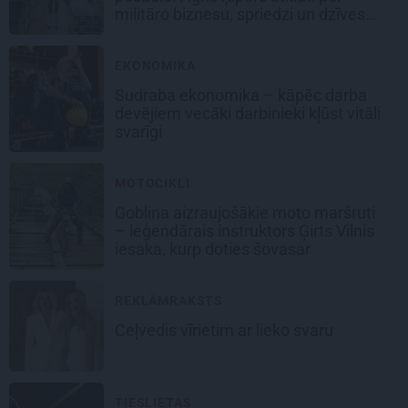
militāro biznesu, spriedzi un dzīves
draivu
EKONOMIKA
Sudraba ekonomika – kāpēc darba
devējiem vecāki darbinieki kļūst vitāli
svarīgi
MOTOCIKLI
Goblina aizraujošākie moto maršruti
– leģendārais instruktors Ģirts Vilnis
iesaka, kurp doties šovasar
REKLĀMRAKSTS
Ceļvedis vīrietim ar lieko svaru
TIESLIETAS