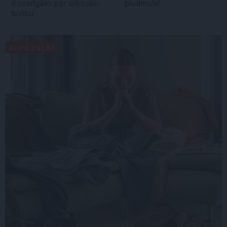
ir svarīgāks par seksuālu
pludmalei
tuvību
KOPĀ ZAĻĀK