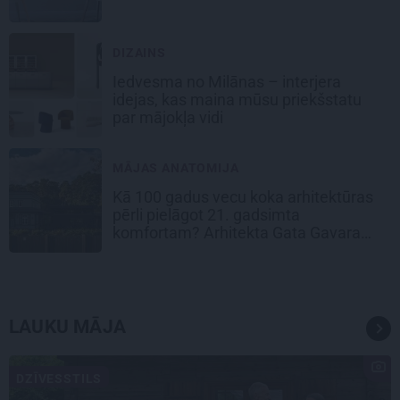
DIZAINS
Iedvesma no Milānas – interjera
idejas, kas maina mūsu priekšstatu
par mājokļa vidi
MĀJAS ANATOMIJA
Kā 100 gadus vecu koka arhitektūras
pērli pielāgot 21. gadsimta
komfortam? Arhitekta Gata Gavara
pieredze
LAUKU MĀJA
DZĪVESSTILS