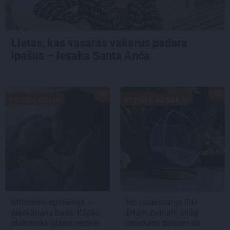
Lietas, kas vasaras vakarus padara
īpašus – iesaka Santa Anča
PSIHOLOĢIJA
ATPŪTA VASARĀ
Mūsdienu epidēmija –
No saulessarga līdz
pieskārienu bads. Kāpēc
ērtam zvilnim: stilīgi
platonisks glāsts reizēm
atradumi dārzam un