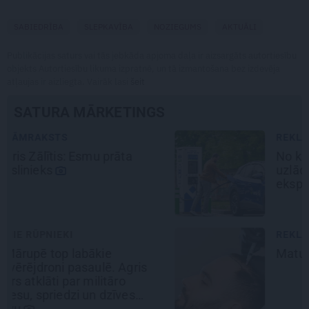
SABIEDRĪBA
SLEPKAVĪBA
NOZIEGUMS
AKTUĀLI
Publikācijas saturs vai tās jebkāda apjoma daļa ir aizsargāts autortiesību
objekts Autortiesību likuma izpratnē, un tā izmantošana bez izdevēja
atļaujas ir aizliegta. Vairāk lasi
šeit
SATURA MĀRKETINGS
REKLĀMRAKSTS
No kā ir atkarīgas elektroauto
uzlādes izmaksas? Skaidro Viršu
eksperti
REKLĀMRAKSTS
Matu otrais cēliens