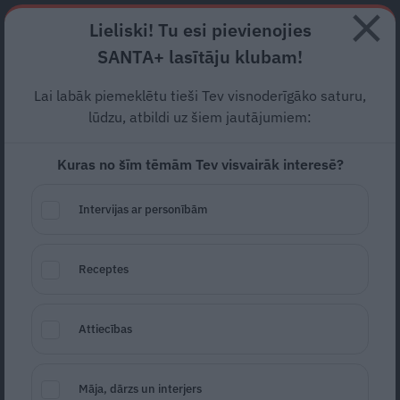
Abonē
Lieliski! Tu esi pievienojies
SANTA+ lasītāju klubam!
RECEPTES
NODERĪGI
JAUNĀKAIS
POPULĀRĀKAIS
Lai labāk piemeklētu tieši Tev visnoderīgāko saturu,
Aizdomās par trīsgadīgas
lūdzu, atbildi uz šiem jautājumiem:
meitas slepkavību Krāslavā
Kuras no šīm tēmām Tev visvairāk interesē?
apcietināta bērna māte
Intervijas ar personībām
SABIEDRĪBA
06.12.2022
Santa.lv
Receptes
Redakcija
portals@santa.lv
Attiecības
Māja, dārzs un interjers