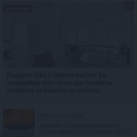
ATRADUMS
Raupjais šiks Līgatnes mežos: kā
simtgadīga kūts kļuva par modernu
rezidenci ar baseinu un mākslu
INTERJERA DIZAINS
«Michelin» zvaigžņotais Maksims
Cekots atklājis jaunu restorānu «Kíce»