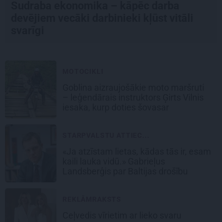
Sudraba ekonomika – kāpēc darba
devējiem vecāki darbinieki kļūst vitāli
svarīgi
MOTOCIKLI
Goblina aizraujošākie moto maršruti
– leģendārais instruktors Ģirts Vilnis
iesaka, kurp doties šovasar
STARPVALSTU ATTIEC...
«Ja atzīstam lietas, kādas tās ir, esam
kaili lauka vidū.» Gabrieļus
Landsberģis par Baltijas drošību
REKLĀMRAKSTS
Ceļvedis vīrietim ar lieko svaru