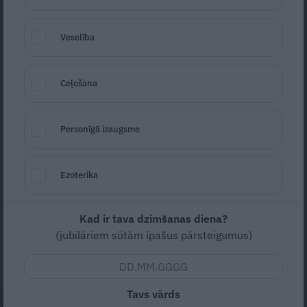
Veselība
Ceļošana
Foto: Shutterstock
Personīgā izaugsme
Seko
Santa.lv Google
Ezoterika
Šī gada 4. decembrī Valsts policijas Latgales
reģiona pārvaldes Krāslavas iecirknis
saņēma informāciju par iespējamu
Kad ir tava dzimšanas diena?
(jubilāriem sūtām īpašus pārsteigumus)
noziedzīgu nodarījumu pret mazgadīgu
bērnu.
Tavs vārds