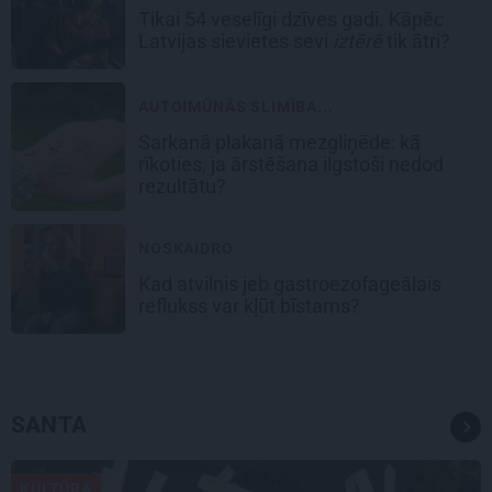
Tikai 54 veselīgi dzīves gadi. Kāpēc
Latvijas sievietes sevi
iztērē
tik ātri?
AUTOIMŪNĀS SLIMĪBA...
Sarkanā plakanā mezgliņēde: kā
rīkoties, ja ārstēšana ilgstoši nedod
rezultātu?
NOSKAIDRO
Kad atvilnis jeb gastroezofageālais
reflukss var kļūt bīstams?
SANTA
KULTŪRA