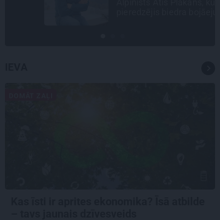
Alpīnists Atis Plakans, kurš
pieredzējis biedra bojāeju
IEVA
DOMĀT ZAĻI
Kas īsti ir aprites ekonomika? Īsā atbilde
– tavs jaunais dzīvesveids