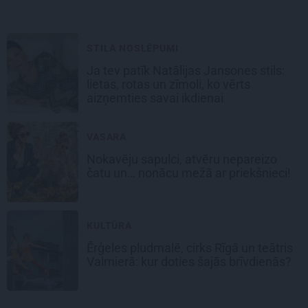
STILA NOSLĒPUMI
Ja tev patīk Natālijas Jansones stils:
lietas, rotas un zīmoli, ko vērts
aizņemties savai ikdienai
VASARA
Nokavēju sapulci, atvēru nepareizo
čatu un… nonācu mežā ar priekšnieci!
KULTŪRA
Ērģeles pludmalē, cirks Rīgā un teātris
Valmierā: kur doties šajās brīvdienās?