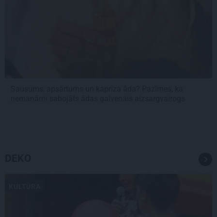
Sausums, apsārtums un kaprīza āda? Pazīmes, ka
nemanāmi sabojāts ādas galvenais aizsargvairogs
DEKO
KULTŪRA