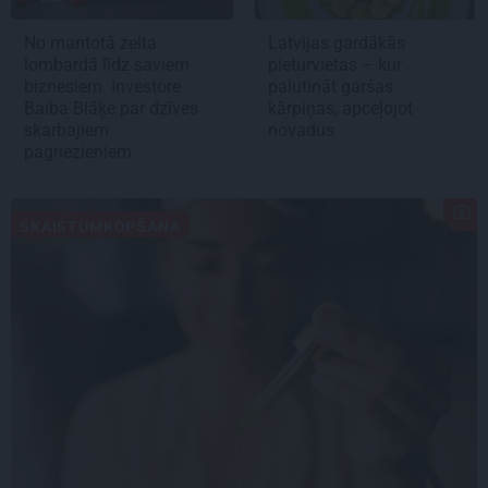
No mantotā zelta
Latvijas gardākās
lombardā līdz saviem
pieturvietas – kur
biznesiem. Investore
palutināt garšas
Baiba Blāķe par dzīves
kārpiņas, apceļojot
skarbajiem
novadus
pagriezieniem
SKAISTUMKOPŠANA