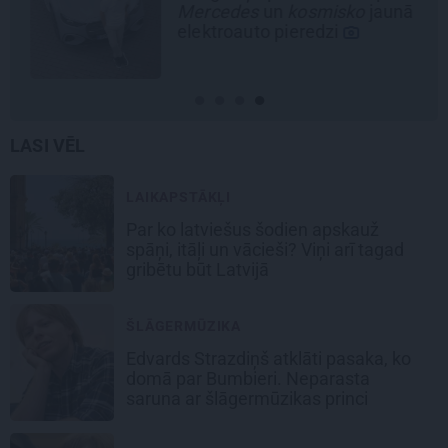
Mercedes
un
kosmisko
jaunā
elektroauto pieredzi
LASI VĒL
LAIKAPSTĀKĻI
Par ko latviešus šodien apskauž
spāņi, itāļi un vācieši? Viņi arī tagad
gribētu būt Latvijā
ŠLĀGERMŪZIKA
Edvards Strazdiņš atklāti pasaka, ko
domā par Bumbieri. Neparasta
saruna ar šlāgermūzikas princi