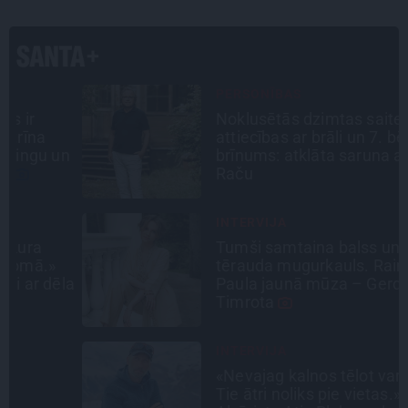
PERSONĪBAS
Noklusētās dzimtas saites,
attiecības ar brāli un 7. bērns kā
n
brīnums: atklāta saruna ar Andri
Raču
INTERVIJA
Tumši samtaina balss un
tērauda mugurkauls. Raimonda
la
Paula jaunā mūza – Gerda
Timrota
INTERVIJA
«Nevajag kalnos tēlot varoņus!
Tie ātri noliks pie vietas.»