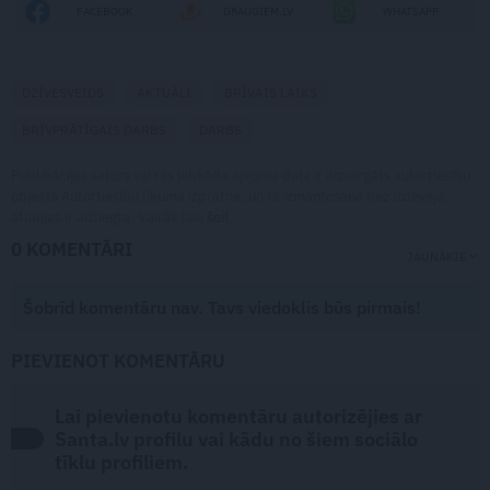
FACEBOOK
DRAUGIEM.LV
WHATSAPP
DZĪVESVEIDS
AKTUĀLI
BRĪVAIS LAIKS
BRĪVPRĀTĪGAIS DARBS
DARBS
Publikācijas saturs vai tās jebkāda apjoma daļa ir aizsargāts autortiesību
objekts Autortiesību likuma izpratnē, un tā izmantošana bez izdevēja
atļaujas ir aizliegta. Vairāk lasi
šeit
0 KOMENTĀRI
JAUNĀKIE
Šobrīd komentāru nav. Tavs viedoklis būs pirmais!
PIEVIENOT KOMENTĀRU
Lai pievienotu komentāru autorizējies ar
Santa.lv profilu vai kādu no šiem sociālo
tīklu profiliem.