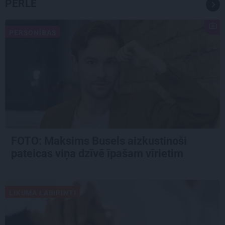
PĒRLE
PERSONĪBAS
FOTO: Maksims Busels aizkustinoši
pateicas viņa dzīvē īpašam vīrietim
LIKUMA LABIRINTI