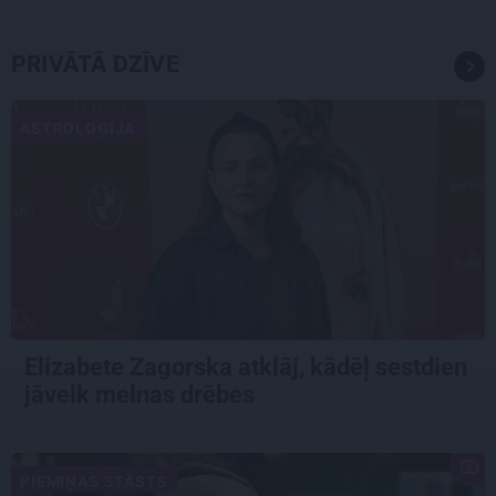
PRIVĀTĀ DZĪVE
ASTROLOĢIJA
Elizabete Zagorska atklāj, kādēļ sestdien
jāvelk melnas drēbes
PIEMIŅAS STĀSTS