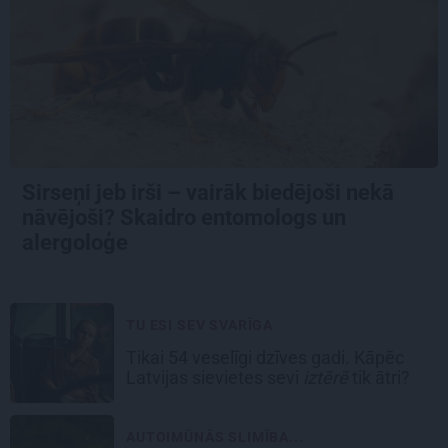
Sirseņi jeb irši – vairāk biedējoši nekā
nāvējoši? Skaidro entomologs un
alergoloģe
TU ESI SEV SVARĪGA
Tikai 54 veselīgi dzīves gadi. Kāpēc
Latvijas sievietes sevi
iztērē
tik ātri?
AUTOIMŪNĀS SLIMĪBA...