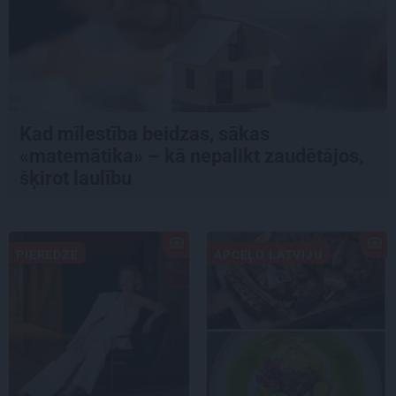
Kad mīlestība beidzas, sākas
«matemātika» – kā nepalikt zaudētājos,
šķirot laulību
PIEREDZE
APCEĻO LATVIJU