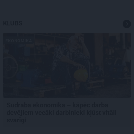
KLUBS
EKONOMIKA
Sudraba ekonomika – kāpēc darba
devējiem vecāki darbinieki kļūst vitāli
svarīgi