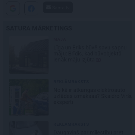
Santa.lv
SATURA MĀRKETINGS
MĀJA
Līga un Ēriks būvē savu sapņu
māju: Brīdis, kad būvobjektā
ienāk māju izjūta
REKLĀMRAKSTS
No kā ir atkarīgas elektroauto
uzlādes izmaksas? Skaidro Viršu
eksperti
REKLĀMRAKSTS
Daugaviņš par mīlestību pret