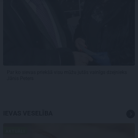
Par ko sievas priekšā visu mūžu jutās vainīgs dzejnieks
Jānis Peters
IEVAS VESELĪBA
AKTUĀLI