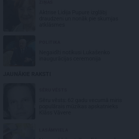
ZIŅAS
Aktrise Lidija Pupure izglābj
draudzeni un nonāk pie skumjas
atklāsmes
POLITIKA
Negaidīti notikusi
Lukašenko
inaugurācijas ceremonija
JAUNĀKIE RAKSTI
SĒRU VĒSTS
Sēru vēsts: 62 gadu vecumā miris
populārais mūzikas apskatnieks
Klāss Vāvere
LASĀMVIELA