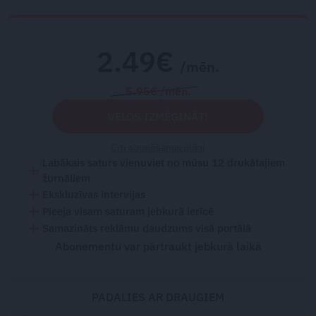
2.49€
/mēn.
5.95€ /mēn.
VĒLOS IZMĒĢINĀT!
Citi abonēšanas plāni
Labākais saturs vienuviet no mūsu 12 drukātajiem
žurnāliem
Ekskluzīvas intervijas
Pieeja visam saturam jebkurā ierīcē
Samazināts reklāmu daudzums visā portālā
Abonementu var pārtraukt jebkurā laikā
PADALIES AR DRAUGIEM