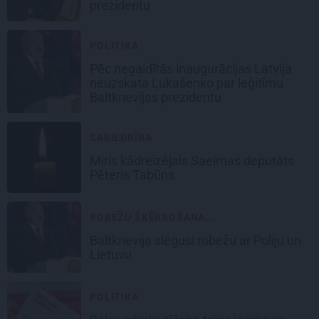
prezidentu
POLITIKA
Pēc negaidītās inaugurācijas
Latvija
neuzskata Lukašenko par leģitīmu
Baltkrievijas prezidentu
SABIEDRĪBA
Miris kādreizējais Saeimas deputāts
Pēteris Tabūns
ROBEŽU ŠĶĒRSOŠANA...
Baltkrievija
slēgusi robežu
ar Poliju un
Lietuvu
POLITIKA