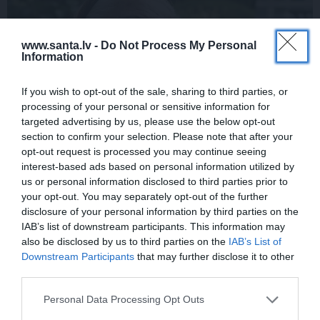
www.santa.lv -
Do Not Process My Personal
Information
If you wish to opt-out of the sale, sharing to third parties, or
processing of your personal or sensitive information for
targeted advertising by us, please use the below opt-out
section to confirm your selection. Please note that after your
FOTO:
Vijas Artmanes meita
ļauj
opt-out request is processed you may continue seeing
ielūkoties aktrises vasarnīcā. Tik daudz
interest-based ads based on personal information utilized by
atmiņu…
us or personal information disclosed to third parties prior to
your opt-out. You may separately opt-out of the further
disclosure of your personal information by third parties on the
IAB’s list of downstream participants. This information may
also be disclosed by us to third parties on the
IAB’s List of
ŠLĀGERMŪZIKA
DZIMŠANAS DIENA
Downstream Participants
that may further disclose it to other
third parties.
Personal Data Processing Opt Outs