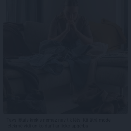
Tavs lētais krekls nemaz nav tik lēts. Kā ātrā mode
ietekmē vidi un ko darīt ar lieko apģērbu