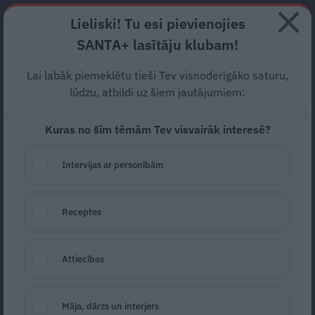
Abonē
Lieliski! Tu esi pievienojies
SANTA+ lasītāju klubam!
RECEPTES
NODERĪGI
JAUNĀKAIS
POPULĀRĀKAIS
Lai labāk piemeklētu tieši Tev visnoderīgāko saturu,
Ko varu iegūt, piesakoties
lūdzu, atbildi uz šiem jautājumiem:
brīvprātīgā darbā?
Kuras no šīm tēmām Tev visvairāk interesē?
DZĪVESVEIDS
15.07.2020
Intervijas ar personībām
Lita Lūse
Receptes
Attiecības
Māja, dārzs un interjers