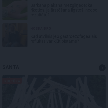
Sarkanā plakanā mezgliņēde: kā
rīkoties, ja ārstēšana ilgstoši nedod
rezultātu?
NOSKAIDRO
Kad atvilnis jeb gastroezofageālais
reflukss var kļūt bīstams?
SANTA
KULTŪRA