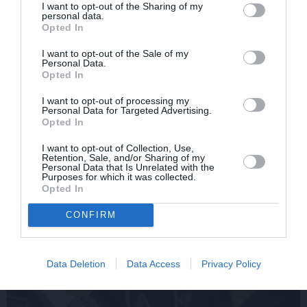
I want to opt-out of the Sharing of my
personal data.
Opted In
I want to opt-out of the Sale of my
Edvards Strazdiņš atklāti
«It kā pēkšņi es būtu
Personal Data.
Opted In
pasaka, ko domā par
kļuvusi gaisīgāka,
Bumbieri. Neparasta
jaunāka, vieglāka…»
I want to opt-out of processing my
saruna ar šlāgermūzikas
Ērikas Eglijas-Grāveles
Personal Data for Targeted Advertising.
princi
mazais sievišķīgais
Opted In
noslēpums
I want to opt-out of Collection, Use,
Retention, Sale, and/or Sharing of my
Personal Data that Is Unrelated with the
Purposes for which it was collected.
ATTIECĪBAS
Opted In
CONFIRM
Data Deletion
Data Access
Privacy Policy