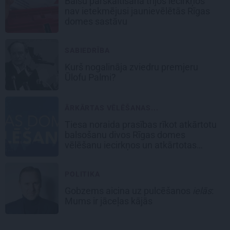
Balsu pārskaitīšana trijos iecirkņos
nav ietekmējusi jaunievēlētās Rīgas
domes sastāvu
SABIEDRĪBA
Kurš nogalināja
zviedru premjeru
Ūlofu Palmi?
ĀRKĀRTAS VĒLĒŠANAS...
Tiesa noraida prasības
rīkot atkārtotu
balsošanu divos Rīgas domes
vēlēšanu iecirkņos un atkārtotas
vēlēšanas
POLITIKA
Gobzems aicina uz pulcēšanos
ielās
:
Mums ir jāceļas kājās