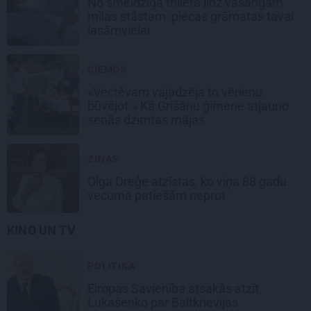
No smeldzīga trillera līdz vasarīgam
mīlas stāstam: piecas grāmatas tavai
lasāmvielai
CIEMOS
«Vectēvam vajadzēja to vērienu
būvējot.» Kā Grišānu ģimene atjauno
senās dzimtas mājas
ZIŅAS
Olga Dreģe atzīstas, ko viņa 88 gadu
vecumā patiešām neprot
KINO UN TV
POLITIKA
Eiropas Savienība
atsakās atzīt
Lukašenko par Baltkrievijas