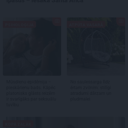
īpašus – iesaka Santa Anča
PSIHOLOĢIJA
ATPŪTA VASARĀ
Mūsdienu epidēmija –
No saulessarga līdz
pieskārienu bads. Kāpēc
ērtam zvilnim: stilīgi
platonisks glāsts reizēm
atradumi dārzam un
ir svarīgāks par seksuālu
pludmalei
tuvību
KOPĀ ZAĻĀK