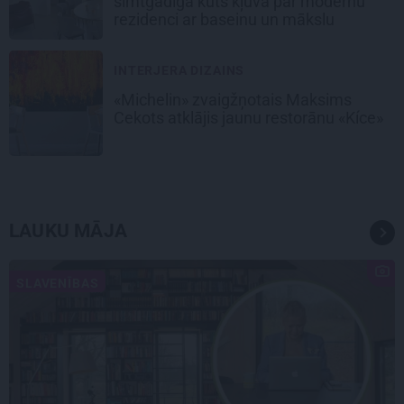
simtgadīga kūts kļuva par modernu
rezidenci ar baseinu un mākslu
INTERJERA DIZAINS
«Michelin» zvaigžņotais Maksims
Cekots atklājis jaunu restorānu «Kíce»
LAUKU MĀJA
SLAVENĪBAS