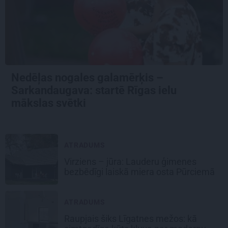
Nedēļas nogales galamērķis –
Sarkandaugava: startē Rīgas ielu
mākslas svētki
ATRADUMS
Virziens – jūra: Lauderu ģimenes
bezbēdīgi laiskā miera osta Pūrciemā
ATRADUMS
Raupjais šiks Līgatnes mežos: kā