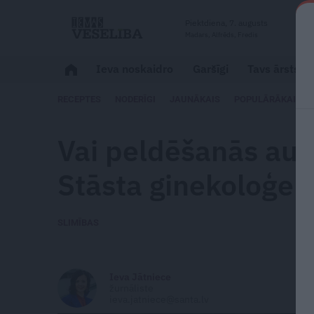
Piektdiena, 7. augusts
Madars, Alfrēds, Fredis
Ieva noskaidro
Garšīgi
Tavs ārsts
RECEPTES
NODERĪGI
JAUNĀKAIS
POPULĀRĀKAIS
Vai peldēšanās au
Stāsta ginekoloģe
SLIMĪBAS
Ieva Jātniece
žurnāliste
ieva.jatniece@santa.lv