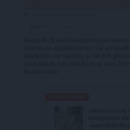
Foto: Iryna Inshyna/Shutterstock.com
Seko
Santa.lv Google
Katra droši vien būs dzirdējusi māmi
olnīcas no apsaldēšanas. Lai arī daudz
peldamies uz nebēdu, jo tik ļoti gribas
vēsā ūdenī, mēs riskējam ar savu int
Baranovska.
NEPALAID GARĀM!
«Mūzika rezonē 
katra privāto stā
Jauns zieds dže