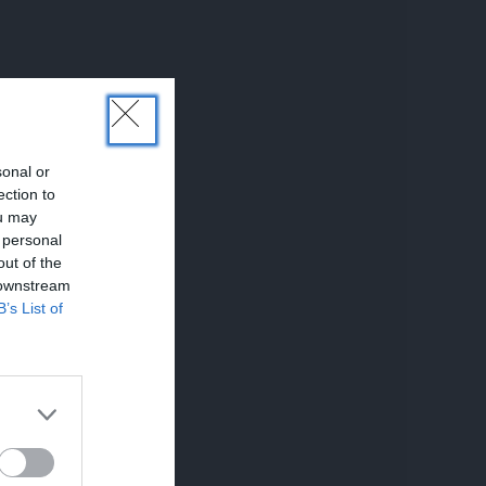
sonal or
ection to
ou may
 personal
out of the
 downstream
B’s List of
UNĀKIE