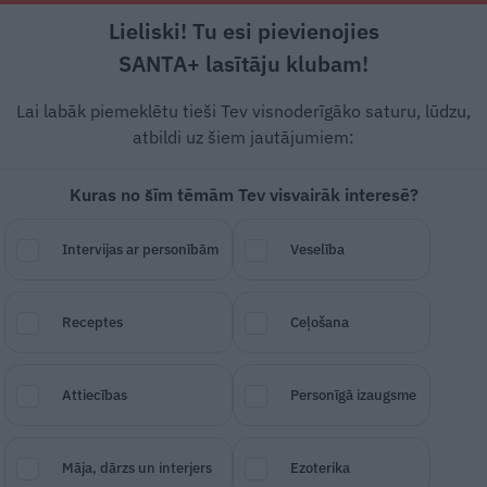
Lieliski! Tu esi pievienojies
Rīga +21°C
Daļēji apmācies, DR vējš, 1.34 m/s
SANTA+ lasītāju klubam!
Modernā medicīna
Ko darīt?
Stiprais stāsts
Svarīg
Lai labāk piemeklētu tieši Tev visnoderīgāko saturu, lūdzu,
atbildi uz šiem jautājumiem:
Kuras no šīm tēmām Tev visvairāk interesē?
kstā ūdenī
kaitē veselība
Intervijas ar personībām
Veselība
Receptes
Ceļošana
SAGLABĀ RAKSTU
DALĪTIES
03.
Attiecības
Personīgā izaugsme
Māja, dārzs un interjers
Ezoterika