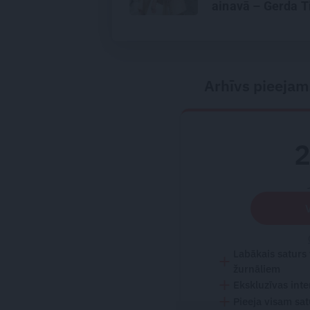
ainavā – Gerda T
Arhīvs pieejam
Labākais saturs
žurnāliem
Ekskluzīvas inte
Pieeja visam sa