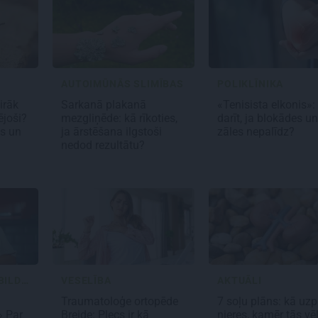
AUTOIMŪNĀS SLIMĪBAS
POLIKLĪNIKA
airāk
Sarkanā plakanā
«Tenisista elkonis»:
ējoši?
mezgliņēde: kā rīkoties,
darīt, ja blokādes un
s un
ja ārstēšana ilgstoši
zāles nepalīdz?
nedod rezultātu?
JAUTĀJUMI UN ATBILDES
VESELĪBA
AKTUĀLI
Traumatoloģe ortopēde
7 soļu plāns: kā uz
» Par
Breide: Plecs ir kā
nieres, kamēr tās vē