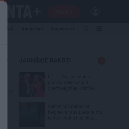
ABONĒ
i tagad
Senioriem
Jaunie ārsti
i?
JAUNĀKIE RAKSTI
FOTO: Šīs skaistules
priekšā noliecās pat
operzvaigznes Kristīne
07.2025
Opolais un Plasido
Domingo
Veldzējoša pelde var
beigties ar ausu iekaisumu:
kādas kļūdas nepieļaut
vasarā?