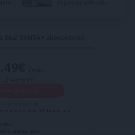
imrota
negarantē mīlestību
s tikai SANTA+ abonentiem!
2.49€
/mēn.
5.95€ /mēn.
VĒLOS IZMĒĢINĀT!
Citi abonēšanas plāni
 vienuviet no mūsu 12 drukātajiem
rvijas
turam jebkurā ierīcē