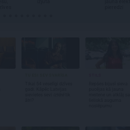
jaunā elektroauto
Lietuv
pieredzi
galva
TU ESI SEV SVARĪGA
STILS
Tikai 54 veselīgi dzīves
Repšes bijusī sieva
s
gadi. Kāpēc Latvijas
pucējas kā jauna
sievietes sevi
iztērē
tik
meitene un atklāj s
ātri?
lieliskā auguma
noslēpumu