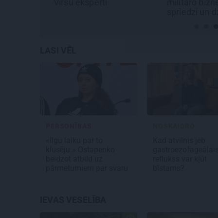
erti
militāro biznesu,
izjūta
spriedzi un dzīves
draivu
LASI VĒL
PERSONĪBAS
NOSKAIDRO
«Ilgu laiku par to
Kad atvilnis jeb
klusēju.» Ostapenko
gastroezofageālai
beidzot atbild uz
reflukss var kļūt
pārmetumiem par svaru
bīstams?
IEVAS VESELĪBA