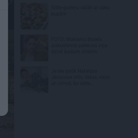
Siltie gaileņu salāti
ar cūku
pupām
FOTO: Makisms Busels
aizkustinoši pateicas viņa
dzīvē īpašam vīrietim
Ja tev patīk Natālijas
Jansones stils: lietas, rotas
un zīmoli, ko vērts
aizņemties savai ikdienai