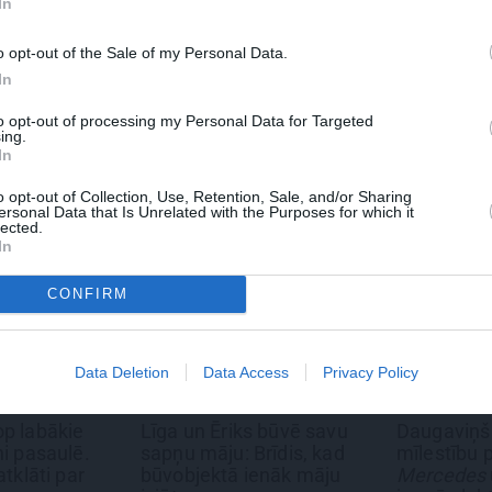
In
o opt-out of the Sale of my Personal Data.
 Santa.lv profilu vai kādu no šiem sociālo tīklu profili
In
to opt-out of processing my Personal Data for Targeted
ing.
In
o opt-out of Collection, Use, Retention, Sale, and/or Sharing
ersonal Data that Is Unrelated with the Purposes for which it
lected.
In
CONFIRM
Data Deletion
Data Access
Privacy Policy
REKLĀMRAKSTS
REKL
Ēriks būvē savu
Daugaviņš par
Kamē
ju: Brīdis, kad
mīlestību pret
miljo
ktā ienāk māju
Mercedes
un
kosmisko
skaist