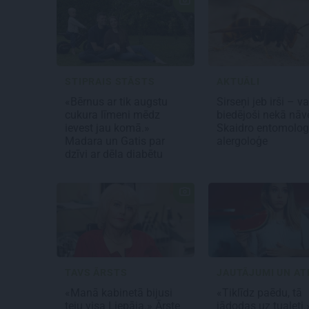
STIPRAIS STĀSTS
AKTUĀLI
«Bērnus ar tik augstu
Sirseņi jeb irši – v
cukura līmeni mēdz
biedējoši nekā nāv
ievest jau komā.»
Skaidro entomolog
Madara un Gatis par
alergoloģe
dzīvi ar dēla diabētu
TAVS ĀRSTS
«Manā kabinetā bijusi
«Tiklīdz paēdu, tā
teju visa Liepāja.» Ārste
jādodas uz tualeti.