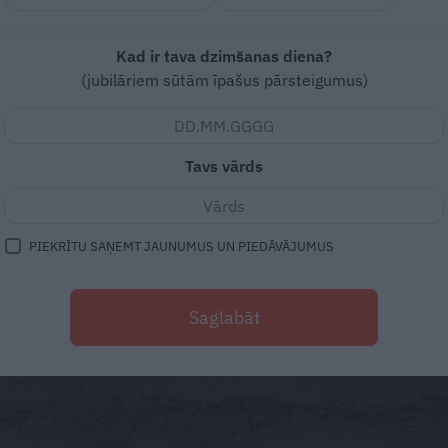
Kad ir tava dzimšanas diena?
(jubilāriem sūtām īpašus pārsteigumus)
Tavs vārds
PIEKRĪTU SAŅEMT JAUNUMUS UN PIEDĀVĀJUMUS
Saglabāt