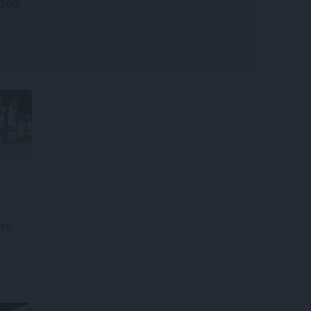
as alus tradīciju
Epiq
spilsētu
ava