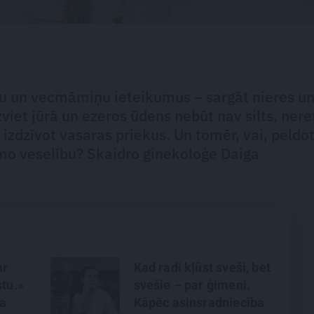
ņu un vecmāmiņu ieteikumus – sargāt nieres u
viet jūrā un ezeros ūdens nebūt nav silts, nere
 izdzīvot vasaras priekus. Un tomēr, vai, peldo
īmo veselību? Skaidro ginekoloģe Daiga
ar
Kad radi kļūst sveši, bet
stu.»
svešie – par ģimeni.
za
Kāpēc asinsradniecība