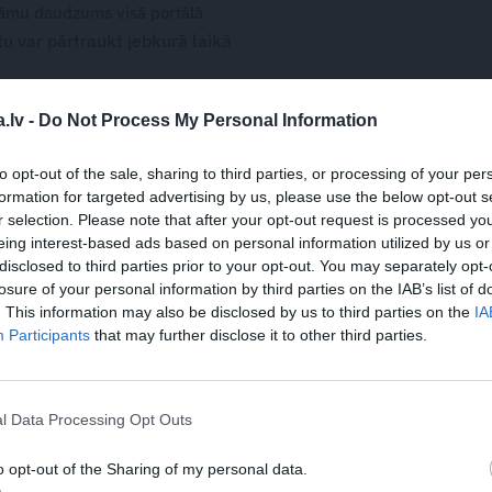
āmu daudzums visā portālā
 var pārtraukt jebkurā laikā
.lv -
Do Not Process My Personal Information
to opt-out of the sale, sharing to third parties, or processing of your per
WHATSAPP
formation for targeted advertising by us, please use the below opt-out s
r selection. Please note that after your opt-out request is processed y
eing interest-based ads based on personal information utilized by us or
IEKAISUMS
CISTĪTS
IMUNITĀTE
disclosed to third parties prior to your opt-out. You may separately opt-
losure of your personal information by third parties on the IAB’s list of
I
SAAUGUMI
SĒNĪŠU SLIMĪBAS
. This information may also be disclosed by us to third parties on the
IA
Participants
that may further disclose it to other third parties.
 aizsargāts autortiesību objekts Autortiesību likuma izpratnē, un tā
rāk lasi
šeit
JA
l Data Processing Opt Outs
s!
o opt-out of the Sharing of my personal data.