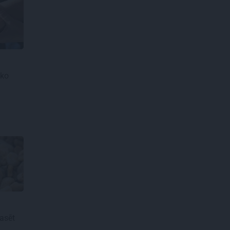
 ko
pasēt
l