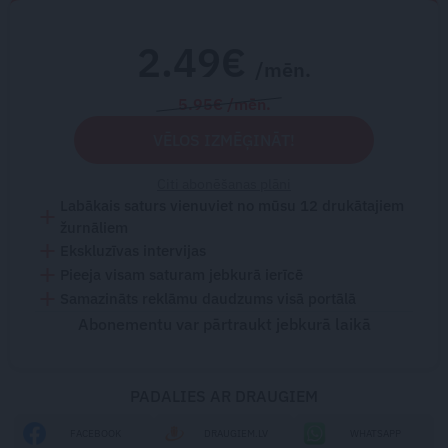
2.49€
/mēn.
5.95€ /mēn.
VĒLOS IZMĒĢINĀT!
Citi abonēšanas plāni
Labākais saturs vienuviet no mūsu 12 drukātajiem
žurnāliem
Ekskluzīvas intervijas
Pieeja visam saturam jebkurā ierīcē
Samazināts reklāmu daudzums visā portālā
Abonementu var pārtraukt jebkurā laikā
PADALIES AR DRAUGIEM
FACEBOOK
DRAUGIEM.LV
WHATSAPP