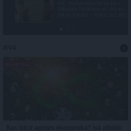
mīl, neskatoties ne uz ko.»
Nikolaja Puzikova un sievas
Gitas mīlules – Faira un Late
IEVA
DOMĀT ZAĻI
Kas īsti ir aprites ekonomika? Īsā atbilde