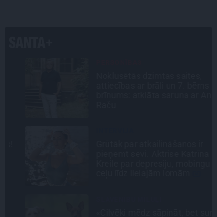
PERSONĪBAS
Noklusētās dzimtas saites,
attiecības ar brāli un 7. bērns kā
brīnums: atklāta saruna ar Andri
Raču
INTERVIJA
Grūtāk par atkailināšanos ir
pieņemt sevi. Aktrise Katrīna
Kreile par depresiju, mobingu un
ceļu līdz lielajām lomām
SLAVENĪBU MĪLUĻI
«Cilvēki mēdz sāpināt, bet suns