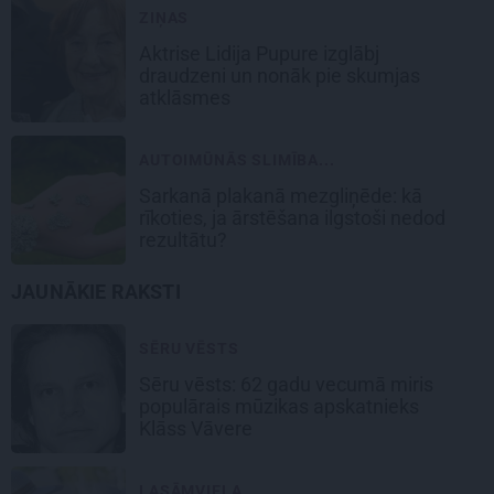
ZIŅAS
Aktrise Lidija Pupure izglābj
draudzeni un nonāk pie skumjas
atklāsmes
AUTOIMŪNĀS SLIMĪBA...
Sarkanā plakanā mezgliņēde: kā
rīkoties, ja ārstēšana ilgstoši nedod
rezultātu?
JAUNĀKIE RAKSTI
SĒRU VĒSTS
Sēru vēsts: 62 gadu vecumā miris
populārais mūzikas apskatnieks
Klāss Vāvere
LASĀMVIELA