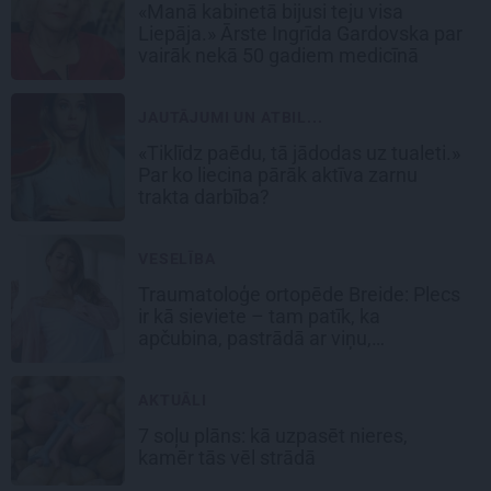
«Manā kabinetā bijusi teju visa
Liepāja.» Ārste Ingrīda Gardovska par
vairāk nekā 50 gadiem medicīnā
JAUTĀJUMI UN ATBIL...
«Tiklīdz paēdu, tā jādodas uz tualeti.»
Par ko liecina pārāk aktīva zarnu
trakta darbība?
VESELĪBA
Traumatoloģe ortopēde Breide: Plecs
ir kā sieviete – tam patīk, ka
apčubina, pastrādā ar viņu,
padarbojas, pavingro
AKTUĀLI
7 soļu plāns: kā uzpasēt nieres,
kamēr tās vēl strādā