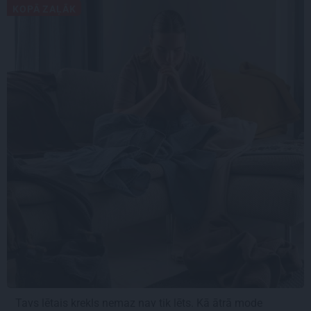
KOPĀ ZAĻĀK
Tavs lētais krekls nemaz nav tik lēts. Kā ātrā mode