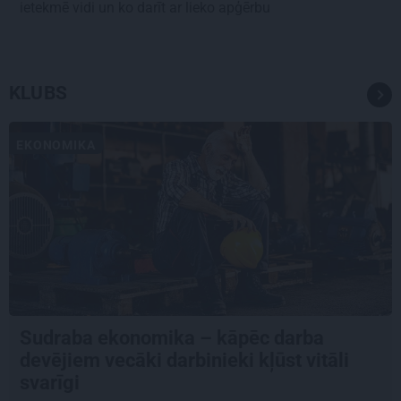
ietekmē vidi un ko darīt ar lieko apģērbu
KLUBS
EKONOMIKA
Sudraba ekonomika – kāpēc darba
devējiem vecāki darbinieki kļūst vitāli
svarīgi