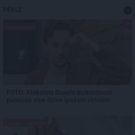
PĒRLE
PERSONĪBAS
FOTO: Maksims Busels aizkustinoši
pateicas viņa dzīvē īpašam vīrietim
LIKUMA LABIRINTI