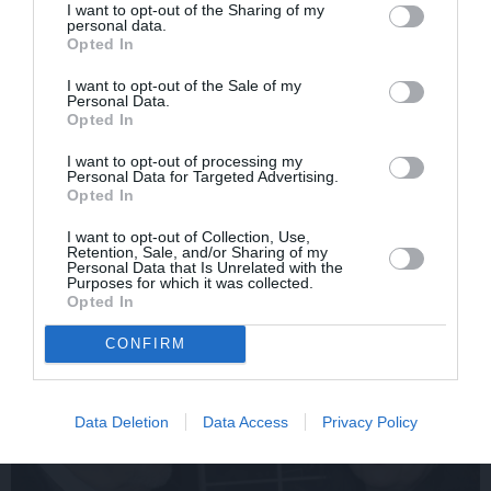
I want to opt-out of the Sharing of my
personal data.
Opted In
I want to opt-out of the Sale of my
Personal Data.
Opted In
Edvards Strazdiņš atklāti
«It kā pēkšņi es būtu
pasaka, ko domā par
kļuvusi gaisīgāka,
I want to opt-out of processing my
Bumbieri. Neparasta
jaunāka, vieglāka…»
Personal Data for Targeted Advertising.
saruna ar šlāgermūzikas
Ērikas Eglijas-Grāveles
Opted In
princi
mazais sievišķīgais
noslēpums
I want to opt-out of Collection, Use,
Retention, Sale, and/or Sharing of my
Personal Data that Is Unrelated with the
Purposes for which it was collected.
Opted In
ATTIECĪBAS
CONFIRM
Data Deletion
Data Access
Privacy Policy