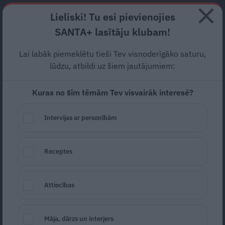
Abonē
Lieliski! Tu esi pievienojies
SANTA+ lasītāju klubam!
RECEPTES
NODERĪGI
JAUNĀKAIS
POPULĀRĀKAIS
Lai labāk piemeklētu tieši Tev visnoderīgāko saturu,
Lielākas D vitamīna devas
–
lūdzu, atbildi uz šiem jautājumiem:
riska grupām. Kuras tās ir?
Kuras no šīm tēmām Tev visvairāk interesē?
PADOMI
06.09.2024
Intervijas ar personībām
Santa.lv
Redakcija
portals@santa.lv
Receptes
Attiecības
Māja, dārzs un interjers