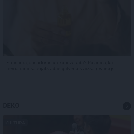
Sausums, apsārtums un kaprīza āda? Pazīmes, ka
nemanāmi sabojāts ādas galvenais aizsargvairogs
DEKO
KULTŪRA