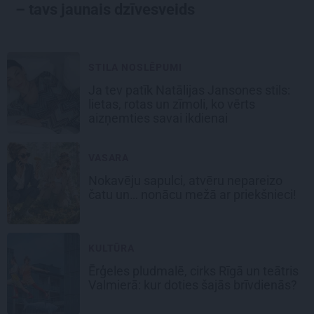
– tavs jaunais dzīvesveids
STILA NOSLĒPUMI
Ja tev patīk Natālijas Jansones stils:
lietas, rotas un zīmoli, ko vērts
aizņemties savai ikdienai
VASARA
Nokavēju sapulci, atvēru nepareizo
čatu un… nonācu mežā ar priekšnieci!
KULTŪRA
Ērģeles pludmalē, cirks Rīgā un teātris
Valmierā: kur doties šajās brīvdienās?