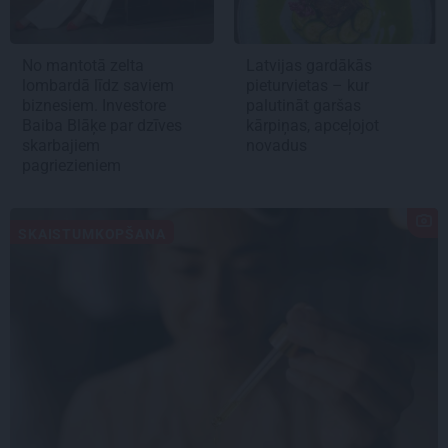
No mantotā zelta
Latvijas gardākās
lombardā līdz saviem
pieturvietas – kur
biznesiem. Investore
palutināt garšas
Baiba Blāķe par dzīves
kārpiņas, apceļojot
skarbajiem
novadus
pagriezieniem
SKAISTUMKOPŠANA