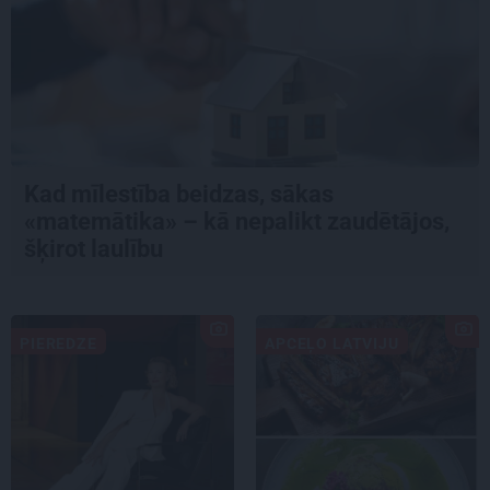
Kad mīlestība beidzas, sākas
«matemātika» – kā nepalikt zaudētājos,
šķirot laulību
PIEREDZE
APCEĻO LATVIJU