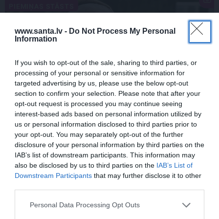
PIEMIŅAS STĀSTS
www.santa.lv -
Do Not Process My Personal
Information
If you wish to opt-out of the sale, sharing to third parties, or
processing of your personal or sensitive information for
targeted advertising by us, please use the below opt-out
section to confirm your selection. Please note that after your
opt-out request is processed you may continue seeing
FOTO:
Vijas Artmanes meita
ļauj
interest-based ads based on personal information utilized by
ielūkoties aktrises vasarnīcā. Tik daudz
us or personal information disclosed to third parties prior to
atmiņu…
your opt-out. You may separately opt-out of the further
disclosure of your personal information by third parties on the
IAB’s list of downstream participants. This information may
also be disclosed by us to third parties on the
IAB’s List of
Downstream Participants
that may further disclose it to other
ŠLĀGERMŪZIKA
DZIMŠANAS DIENA
third parties.
Personal Data Processing Opt Outs