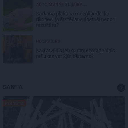
AUTOIMŪNĀS SLIMĪBA...
Sarkanā plakanā mezgliņēde: kā
rīkoties, ja ārstēšana ilgstoši nedod
rezultātu?
NOSKAIDRO
Kad atvilnis jeb gastroezofageālais
reflukss var kļūt bīstams?
SANTA
KULTŪRA