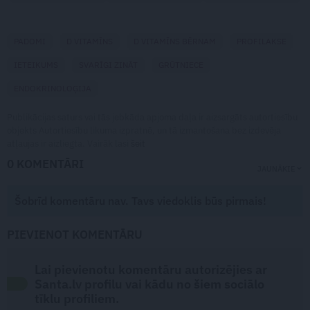
PADOMI
D VITAMĪNS
D VITAMĪNS BĒRNAM
PROFILAKSE
IETEIKUMS
SVARĪGI ZINĀT
GRŪTNIECE
ENDOKRINOLOĢIJA
Publikācijas saturs vai tās jebkāda apjoma daļa ir aizsargāts autortiesību
objekts Autortiesību likuma izpratnē, un tā izmantošana bez izdevēja
atļaujas ir aizliegta. Vairāk lasi
šeit
0 KOMENTĀRI
JAUNĀKIE
Šobrīd komentāru nav. Tavs viedoklis būs pirmais!
PIEVIENOT KOMENTĀRU
Lai pievienotu komentāru autorizējies ar
Santa.lv profilu vai kādu no šiem sociālo
tīklu profiliem.