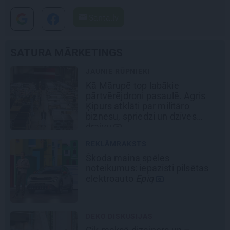
Santa.lv
SATURA MĀRKETINGS
JAUNIE RŪPNIEKI
Kā Mārupē top labākie
pārtvērējdroni pasaulē. Agris
Ķipurs atklāti par militāro
biznesu, spriedzi un dzīves
draivu
REKLĀMRAKSTS
Škoda maina spēles
noteikumus: iepazīsti pilsētas
elektroauto
Epiq
DEKO DISKUSIJAS