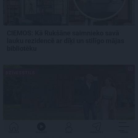
CIEMOS: Kā Rukšāne saimnieko savā
lauku rezidencē ar dīķi un stilīgo mājas
bibliotēku
DZĪVESSTILS
GALVENĀ
KLAUSIES
IENĀC
PADALĪTIES
VAIRĀK