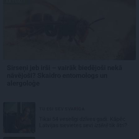
AKTUĀLI
Sirseņi jeb irši – vairāk biedējoši nekā
nāvējoši? Skaidro entomologs un
alergoloģe
TU ESI SEV SVARĪGA
Tikai 54 veselīgi dzīves gadi. Kāpēc
Latvijas sievietes sevi
iztērē
tik ātri?