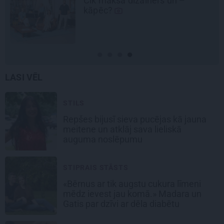
Cik maksā dizainers un –
kāpēc?
LASI VĒL
STILS
Repšes bijusī sieva pucējas kā jauna
meitene un atklāj sava lieliskā
auguma noslēpumu
STIPRAIS STĀSTS
«Bērnus ar tik augstu cukura līmeni
mēdz ievest jau komā.» Madara un
Gatis par dzīvi ar dēla diabētu