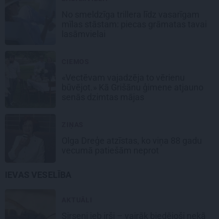
No smeldzīga trillera līdz vasarīgam
mīlas stāstam: piecas grāmatas tavai
lasāmvielai
CIEMOS
«Vectēvam vajadzēja to vērienu
būvējot.» Kā Grišānu ģimene atjauno
senās dzimtas mājas
ZIŅAS
Olga Dreģe atzīstas, ko viņa 88 gadu
vecumā patiešām neprot
IEVAS VESELĪBA
AKTUĀLI
Sirseņi jeb irši – vairāk biedējoši nekā