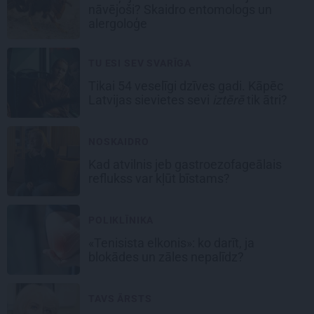
nāvējoši? Skaidro entomologs un
alergoloģe
TU ESI SEV SVARĪGA
Tikai 54 veselīgi dzīves gadi. Kāpēc
Latvijas sievietes sevi
iztērē
tik ātri?
NOSKAIDRO
Kad atvilnis jeb gastroezofageālais
reflukss var kļūt bīstams?
POLIKLĪNIKA
«Tenisista elkonis»: ko darīt, ja
blokādes un zāles nepalīdz?
TAVS ĀRSTS