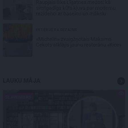
Raupjais šiks Līgatnes mežos: kā
simtgadīga kūts kļuva par modernu
rezidenci ar baseinu un mākslu
INTERJERA DIZAINS
«Michelin» zvaigžņotais Maksims
Cekots atklājis jaunu restorānu «Kíce»
LAUKU MĀJA
SLAVENĪBAS