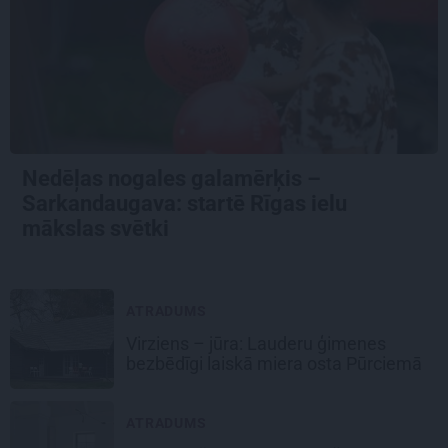
Nedēļas nogales galamērķis –
Sarkandaugava: startē Rīgas ielu
mākslas svētki
ATRADUMS
Virziens – jūra: Lauderu ģimenes
bezbēdīgi laiskā miera osta Pūrciemā
ATRADUMS