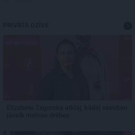
PRIVĀTĀ DZĪVE
ASTROLOĢIJA
Elizabete Zagorska atklāj, kādēļ sestdien
jāvelk melnas drēbes