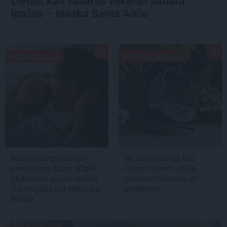
Lietas, kas vasaras vakarus padara
īpašus – iesaka Santa Anča
PSIHOLOĢIJA
ATPŪTA VASARĀ
Mūsdienu epidēmija –
No saulessarga līdz
pieskārienu bads. Kāpēc
ērtam zvilnim: stilīgi
platonisks glāsts reizēm
atradumi dārzam un
ir svarīgāks par seksuālu
pludmalei
tuvību