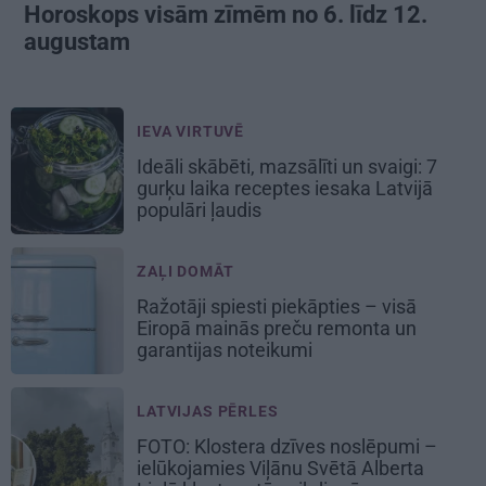
Horoskops visām zīmēm no 6. līdz 12.
augustam
IEVA VIRTUVĒ
Ideāli skābēti, mazsālīti un svaigi: 7
gurķu laika receptes iesaka Latvijā
populāri ļaudis
ZAĻI DOMĀT
Ražotāji spiesti piekāpties – visā
Eiropā mainās preču remonta un
garantijas noteikumi
LATVIJAS PĒRLES
FOTO: Klostera dzīves noslēpumi –
ielūkojamies Viļānu Svētā Alberta