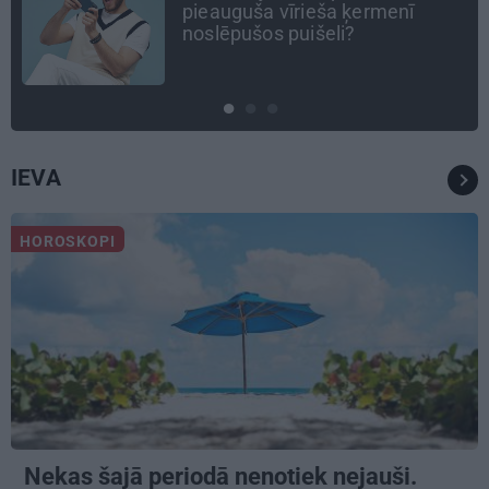
Tie ātri noliks pie vietas.»
Alpīnists Atis Plakans, kurš
pieredzējis biedra bojāeju
IEVA
HOROSKOPI
Nekas šajā periodā nenotiek nejauši.