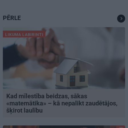
PĒRLE
LIKUMA LABIRINTI
Kad mīlestība beidzas, sākas
«matemātika» – kā nepalikt zaudētājos,
šķirot laulību