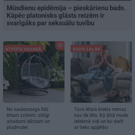
Mūsdienu epidēmija – pieskārienu bads.
Kāpēc platonisks glāsts reizēm ir
svarīgāks par seksuālu tuvību
ATPŪTA VASARĀ
KOPĀ ZAĻĀK
No saulessarga līdz
Tavs lētais krekls nemaz
ērtam zvilnim: stilīgi
nav tik lēts. Kā ātrā mode
atradumi dārzam un
ietekmē vidi un ko darīt
pludmalei
ar lieko apģērbu