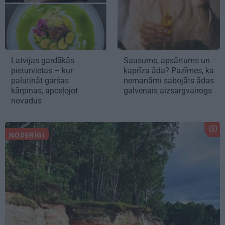
Latvijas gardākās
Sausums, apsārtums un
pieturvietas – kur
kaprīza āda? Pazīmes, ka
palutināt garšas
nemanāmi sabojāts ādas
kārpiņas, apceļojot
galvenais aizsargvairogs
novadus
NODERĪGI