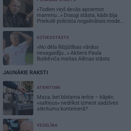
«Todien viņš devās apciemot
mammu…» Draugi stāsta, kāds bija
Priekulē policista nogalinātais modes
mākslinieks
DZĪVESSTĀSTS
«No dēla līdzjūtības vārdus
nesagaidīju…» Aktiera Paula
Butkēviča meitas Alēnas stāsts
JAUNĀKIE RAKSTI
ATKRITUMI
Maza, bet bīstama ierīce – kāpēc
«saltiņus» nedrīkst izmest sadzīves
atkritumu konteinerā?
VESELĪBA