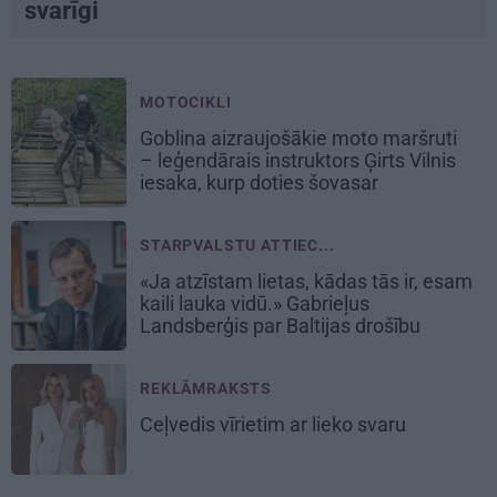
svarīgi
MOTOCIKLI
Goblina aizraujošākie moto maršruti
– leģendārais instruktors Ģirts Vilnis
iesaka, kurp doties šovasar
STARPVALSTU ATTIEC...
«Ja atzīstam lietas, kādas tās ir, esam
kaili lauka vidū.» Gabrieļus
Landsberģis par Baltijas drošību
REKLĀMRAKSTS
Ceļvedis vīrietim ar lieko svaru