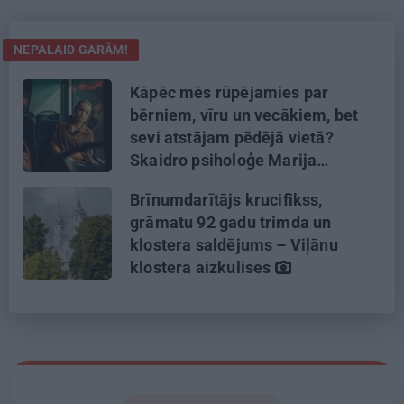
NEPALAID GARĀM!
Kāpēc mēs rūpējamies par
bērniem, vīru un vecākiem, bet
sevi atstājam pēdējā vietā?
Skaidro psiholoģe Marija
Ābeltiņa
Brīnumdarītājs krucifikss,
grāmatu 92 gadu trimda un
klostera saldējums – Viļānu
klostera aizkulises