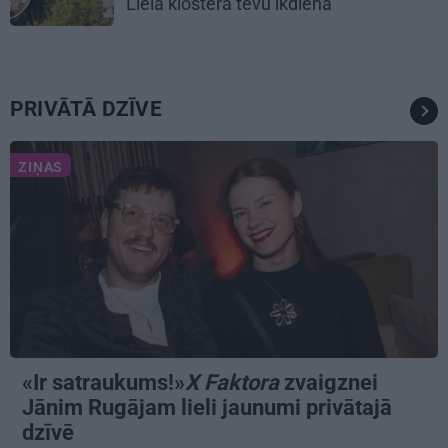
Lielā klostera tēvu ikdienā
PRIVĀTĀ DZĪVE
ZIŅAS
«Ir satraukums!»
X Faktora
zvaigznei
Jānim Rugājam lieli jaunumi privātajā
dzīvē