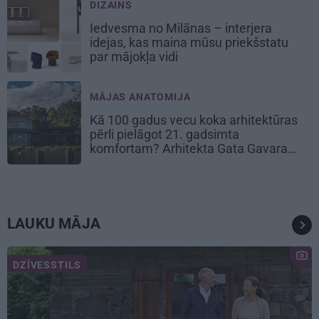
DIZAINS
Iedvesma no Milānas – interjera
idejas, kas maina mūsu priekšstatu
par mājokļa vidi
MĀJAS ANATOMIJA
Kā 100 gadus vecu koka arhitektūras
pērli pielāgot 21. gadsimta
komfortam? Arhitekta Gata Gavara
pieredze
LAUKU MĀJA
DZĪVESSTILS