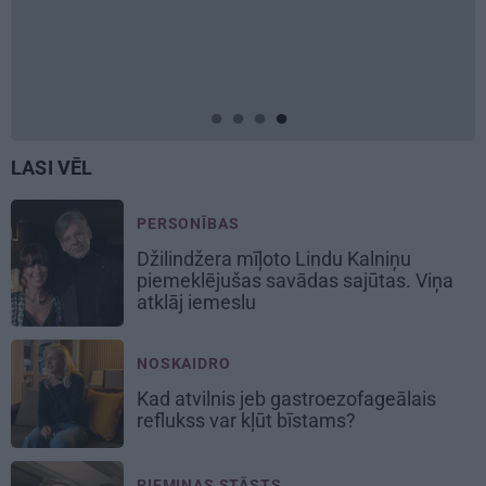
Pēteris Zālītis: Esmu prāta
mākslinieks
LASI VĒL
PERSONĪBAS
Džilindžera mīļoto Lindu Kalniņu
piemeklējušas savādas sajūtas. Viņa
atklāj iemeslu
NOSKAIDRO
Kad atvilnis jeb gastroezofageālais
reflukss var kļūt bīstams?
PIEMIŅAS STĀSTS