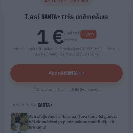
ATĻAUJIES LAIKU SEV
Lasi
trīs mēnešus
1 €
/ mēnesī
−75%
3.99 €
pirmie 3 mēneši · nākamie 3 maksājumi 3.99€ /mēn · pēc tam
3.99 €/ mēn. ·
pārtrauc jebkurā laikā
Abonēt
→
Droša apmaksa · jau
6 500
+
abonentu
LASI VĒL NO
Astrologs Andris Račs par tēva lomu 63 gados:
Vēl viena bērniņa piedzimšanu nodefinēju kā
brīnumu!