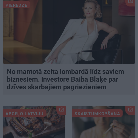
PIEREDZE
No mantotā zelta lombardā līdz saviem
biznesiem. Investore Baiba Blāķe par
dzīves skarbajiem pagriezieniem
APCEĻO LATVIJU
SKAISTUMKOPŠANA