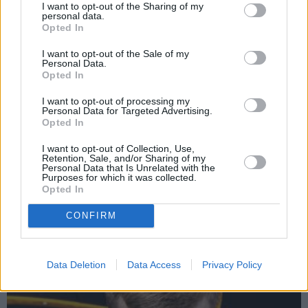
I want to opt-out of the Sharing of my
personal data.
Opted In
I want to opt-out of the Sale of my
Personal Data.
Opted In
Džilindžera mīļoto Lindu
Darbs no mājām –
I want to opt-out of processing my
Kalniņu piemeklējušas
aizliegt vai turpināt?
Personal Data for Targeted Advertising.
Opted In
savādas sajūtas. Viņa
Karstus viedokļus pauž
atklāj iemeslu
Ķestere, Rasnačs un
I want to opt-out of Collection, Use,
daudzi citi
Retention, Sale, and/or Sharing of my
Personal Data that Is Unrelated with the
Purposes for which it was collected.
Opted In
SPORTS
CONFIRM
Data Deletion
Data Access
Privacy Policy