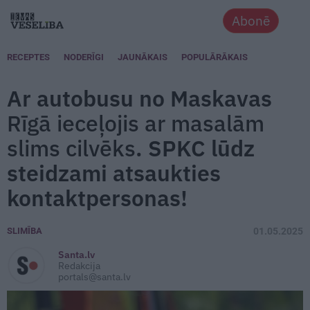
Abonē
RECEPTES
NODERĪGI
JAUNĀKAIS
POPULĀRĀKAIS
Ar autobusu no Maskavas
Rīgā ieceļojis ar masalām
slims cilvēks
. SPKC lūdz
steidzami atsaukties
kontaktpersonas!
SLIMĪBA
01.05.2025
Santa.lv
Redakcija
portals@santa.lv