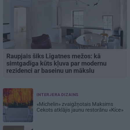
Raupjais šiks Līgatnes mežos: kā
simtgadīga kūts kļuva par modernu
rezidenci ar baseinu un mākslu
INTERJERA DIZAINS
«Michelin» zvaigžņotais Maksims
Cekots atklājis jaunu restorānu «Kíce»