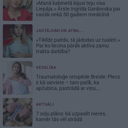
«Manā kabinetā bijusi teju visa
Liepāja.» Ārste Ingrīda Gardovska par
vairāk nekā 50 gadiem medicīnā
JAUTĀJUMI UN ATBIL...
«Tiklīdz paēdu, tā jādodas uz tualeti.»
Par ko liecina pārāk aktīva zarnu
trakta darbība?
VESELĪBA
Traumatoloģe ortopēde Breide: Plecs
ir kā sieviete – tam patīk, ka
apčubina, pastrādā ar viņu,
padarbojas, pavingro
AKTUĀLI
7 soļu plāns: kā uzpasēt nieres,
kamēr tās vēl strādā