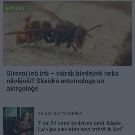
AKTUĀLI
Sirseņi jeb irši – vairāk biedējoši nekā
nāvējoši? Skaidro entomologs un
alergoloģe
TU ESI SEV SVARĪGA
Tikai 54 veselīgi dzīves gadi. Kāpēc
Latvijas sievietes sevi
iztērē
tik ātri?