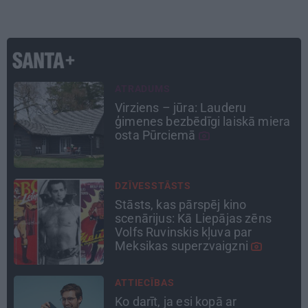
CEĻOJUMA PLĀNS
Draudzeņu ceļojums bez
a
drāmām: noderīgi padomi
plānošanai un 16 galamērķu
idejas
PERSONĪBAS
Astrologs Andris Račs par tēva
lomu 63 gados: Vēl viena
bērniņa piedzimšanu nodefinēju
kā brīnumu!
INTERVIJA
«Nevajag kalnos tēlot varoņus!