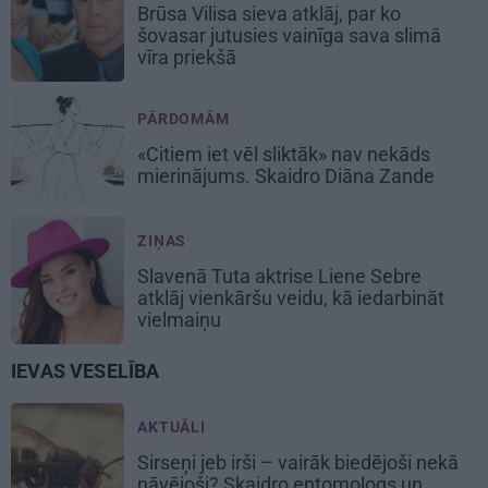
Brūsa Vilisa sieva atklāj, par ko
šovasar jutusies vainīga sava slimā
vīra priekšā
PĀRDOMĀM
«Citiem iet vēl sliktāk» nav nekāds
mierinājums. Skaidro Diāna Zande
ZIŅAS
Slavenā Tuta aktrise Liene Sebre
atklāj vienkāršu veidu, kā iedarbināt
vielmaiņu
IEVAS VESELĪBA
AKTUĀLI
Sirseņi jeb irši – vairāk biedējoši nekā
nāvējoši? Skaidro entomologs un