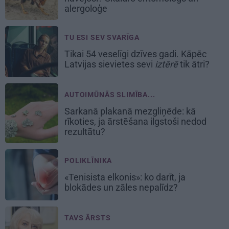
alergoloģe
TU ESI SEV SVARĪGA
Tikai 54 veselīgi dzīves gadi. Kāpēc
Latvijas sievietes sevi
iztērē
tik ātri?
AUTOIMŪNĀS SLIMĪBA...
Sarkanā plakanā mezgliņēde: kā
rīkoties, ja ārstēšana ilgstoši nedod
rezultātu?
POLIKLĪNIKA
«Tenisista elkonis»: ko darīt, ja
blokādes un zāles nepalīdz?
TAVS ĀRSTS