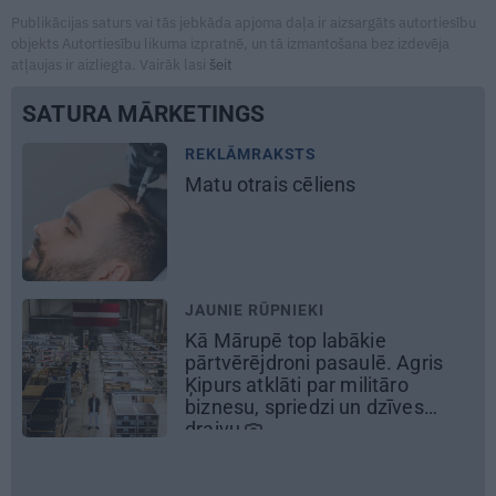
Publikācijas saturs vai tās jebkāda apjoma daļa ir aizsargāts autortiesību
objekts Autortiesību likuma izpratnē, un tā izmantošana bez izdevēja
atļaujas ir aizliegta. Vairāk lasi
šeit
SATURA MĀRKETINGS
REKLĀMRAKSTS
Daugaviņš par mīlestību pret
Mercedes
un
kosmisko
jaunā
elektroauto pieredzi
DEKO DISKUSIJAS
Cik maksā dizainers un –
kāpēc?
REKLĀMRAKSTS