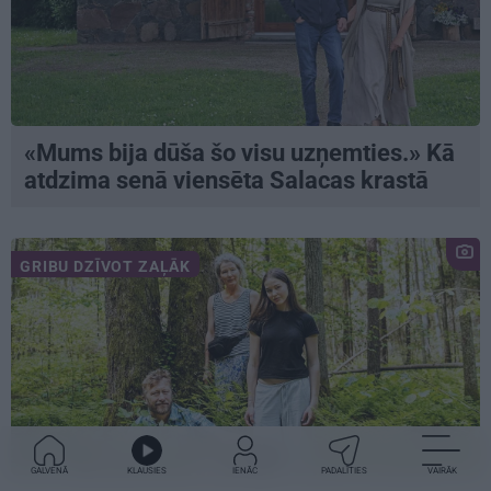
«Mums bija dūša šo visu uzņemties.» Kā
atdzima senā viensēta Salacas krastā
GRIBU DZĪVOT ZAĻĀK
GALVENĀ
KLAUSIES
IENĀC
PADALĪTIES
VAIRĀK