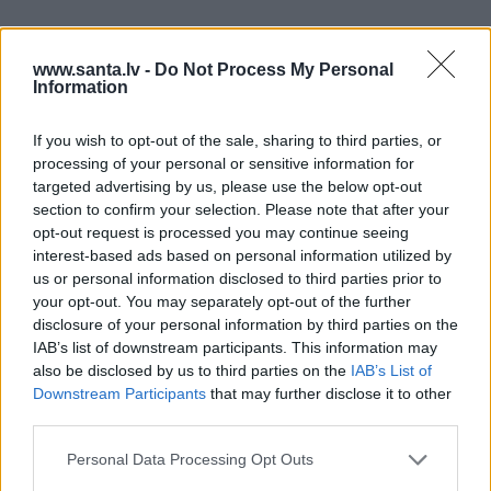
www.santa.lv -
Do Not Process My Personal
ZIŅAS
Information
If you wish to opt-out of the sale, sharing to third parties, or
processing of your personal or sensitive information for
targeted advertising by us, please use the below opt-out
section to confirm your selection. Please note that after your
opt-out request is processed you may continue seeing
interest-based ads based on personal information utilized by
us or personal information disclosed to third parties prior to
Aktierim Andrim Bērziņam miljonārs
your opt-out. You may separately opt-out of the further
disclosure of your personal information by third parties on the
uzdāvinājis auto. Tagad viņš grib jaunu…
IAB’s list of downstream participants. This information may
also be disclosed by us to third parties on the
IAB’s List of
Downstream Participants
that may further disclose it to other
third parties.
PERSONĪBAS
VIEDOKLIS
Personal Data Processing Opt Outs