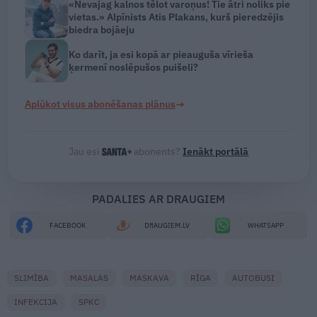
«Nevajag kalnos tēlot varoņus! Tie ātri noliks pie
vietas.» Alpīnists Atis Plakans, kurš pieredzējis
biedra bojāeju
Ko darīt, ja esi kopā ar pieauguša vīrieša
ķermenī noslēpušos puišeli?
→
Aplūkot visus abonēšanas plānus
Jau esi
abonents?
Ienākt portālā
PADALIES AR DRAUGIEM
FACEBOOK
DRAUGIEM.LV
WHATSAPP
SLIMĪBA
MASALAS
MASKAVA
RĪGA
AUTOBUSI
INFEKCIJA
SPKC