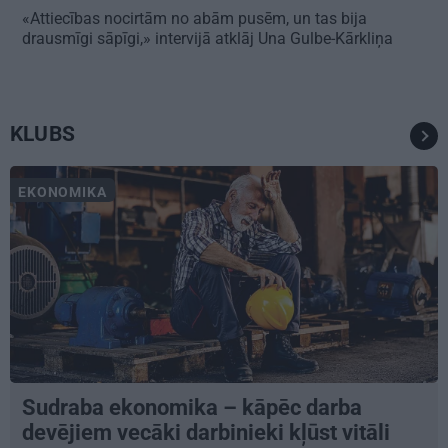
«Attiecības nocirtām no abām pusēm, un tas bija
drausmīgi sāpīgi,» intervijā atklāj Una Gulbe-Kārkliņa
KLUBS
EKONOMIKA
Sudraba ekonomika – kāpēc darba
devējiem vecāki darbinieki kļūst vitāli