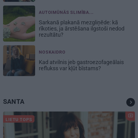
AUTOIMŪNĀS SLIMĪBA...
Sarkanā plakanā mezgliņēde: kā
rīkoties, ja ārstēšana ilgstoši nedod
rezultātu?
NOSKAIDRO
Kad atvilnis jeb gastroezofageālais
reflukss var kļūt bīstams?
SANTA
LIETU TOPS