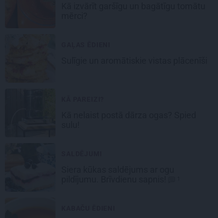
Kā izvārīt garšīgu un bagātīgu
tomātu
mērci
?
GAĻAS ĒDIENI
Sulīgie un aromātiskie vistas
plācenīši
KĀ PAREIZI?
Kā nelaist postā dārza ogas? Spied
sulu!
SALDĒJUMI
Siera kūkas
saldējums
ar ogu
pildījumu. Brīvdienu sapnis!
1
KABAČU ĒDIENI