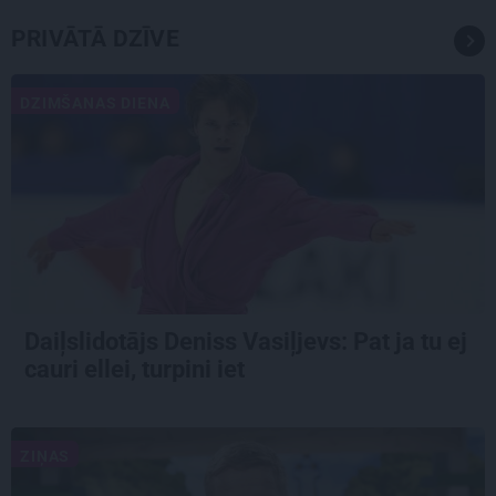
PRIVĀTĀ DZĪVE
DZIMŠANAS DIENA
Daiļslidotājs Deniss Vasiļjevs: Pat ja tu ej
cauri ellei, turpini iet
ZIŅAS