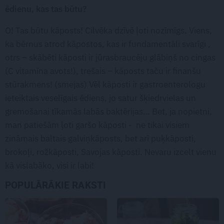
ēdienu, kas tas būtu?
O! Tas būtu kāposts! Cilvēka dzīvē ļoti nozīmīgs. Viens,
ka bērnus atrod kāpostos, kas ir fundamentāli svarīgi ,
otrs – skābēti kāposti ir jūrasbraucēju glābiņš no cingas
(C vitamīna avots!), trešais – kāposts taču ir finanšu
stūrakmens! (smejas) Vēl kāposti ir gastroenterologu
ieteiktais veselīgais ēdiens, jo satur šķiedrvielas un
gremošanai tīkamās labās baktērijas… Bet, ja nopietni,
man patiešām ļoti garšo kāposti - ne tikai visiem
zināmais baltais galviņkāposts, bet arī puķkāposti,
brokoļi, rožkāposti, Savojas kāposti. Nevaru izcelt vienu
kā vislabāko, visi ir labi!
POPULĀRĀKIE RAKSTI