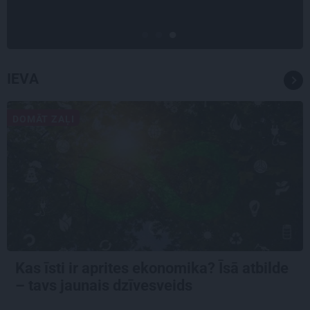
IEVA
DOMĀT ZAĻI
Kas īsti ir aprites ekonomika? Īsā atbilde
– tavs jaunais dzīvesveids