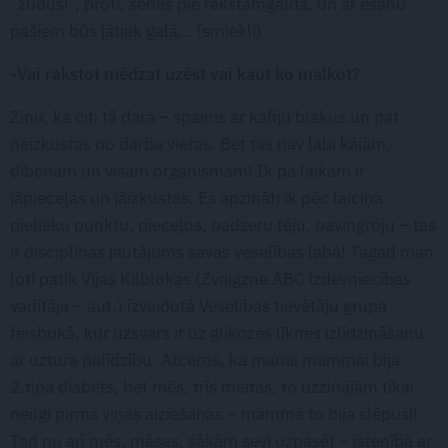
“zudusi”, proti, sēdēs pie rakstāmgalda, un ar ēšanu
pašiem būs jātiek galā… (smiekli)
-Vai rakstot mēdzat uzēst vai kaut ko malkot?
Zinu, ka citi tā dara – spainis ar kafiju blakus un pat
neizkustas no darba vietas. Bet tas nav labi kājām,
dibenam un visam organismam! Ik pa laikam ir
jāpieceļas un jāizkustas. Es apzināti ik pēc laiciņa
pielieku punktu, pieceļos, padzeru tēju, pavingroju – tas
ir disciplīnas jautājums savas veselības labā! Tagad man
ļoti patīk Vijas Kilblokas (Zvaigzne ABC izdevniecības
vadītāja – aut.) izveidotā Veselības tievētāju grupa
feisbukā, kur uzsvars ir uz glikozes līknes izlīdzināšanu
ar uztura palīdzību. Atceros, ka manai mammai bija
2.tipa diabēts, bet mēs, trīs meitas, to uzzinājām tikai
neilgi pirms viņas aiziešanas – mamma to bija slēpusi!
Tad nu arī mēs, māsas, sākām sevi uzpasēt – īstenībā ar