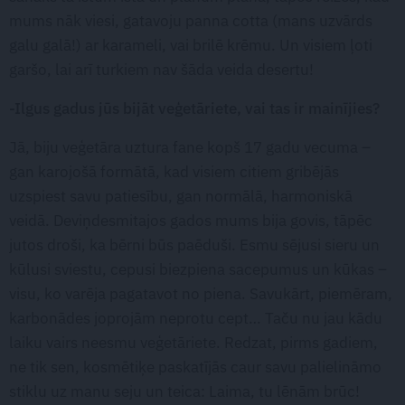
mums nāk viesi, gatavoju panna cotta (mans uzvārds
galu galā!) ar karameli, vai brilē krēmu. Un visiem ļoti
garšo, lai arī turkiem nav šāda veida desertu!
-Ilgus gadus jūs bijāt veģetāriete, vai tas ir mainījies?
Jā, biju veģetāra uztura fane kopš 17 gadu vecuma –
gan karojošā formātā, kad visiem citiem gribējās
uzspiest savu patiesību, gan normālā, harmoniskā
veidā. Deviņdesmitajos gados mums bija govis, tāpēc
jutos droši, ka bērni būs paēduši. Esmu sējusi sieru un
kūlusi sviestu, cepusi biezpiena sacepumus un kūkas –
visu, ko varēja pagatavot no piena. Savukārt, piemēram,
karbonādes joprojām neprotu cept… Taču nu jau kādu
laiku vairs neesmu veģetāriete. Redzat, pirms gadiem,
ne tik sen, kosmētiķe paskatījās caur savu palielināmo
stiklu uz manu seju un teica: Laima, tu lēnām brūc!