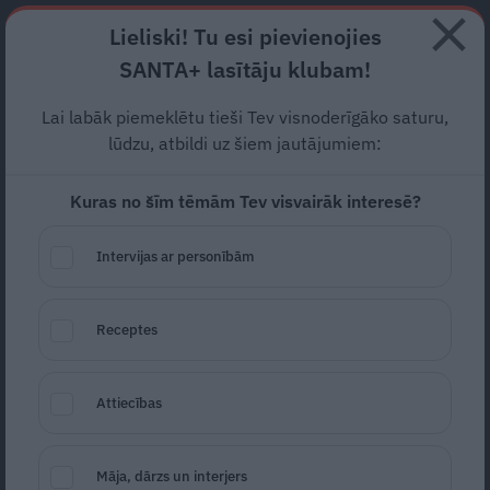
Abonē
Lieliski! Tu esi pievienojies
SANTA+ lasītāju klubam!
RECEPTES
NODERĪGI
JAUNĀKAIS
POPULĀRĀKAIS
Lai labāk piemeklētu tieši Tev visnoderīgāko saturu,
«Saki paldies katrai siļķītei
lūdzu, atbildi uz šiem jautājumiem:
un jēra gabaliņam, ko
Kuras no šīm tēmām Tev visvairāk interesē?
apēd!» –
rakstniece
Laima
Intervijas ar personībām
Kota atklāj, kāpēc vairs nav
veģetāriete
Receptes
ĒD UN LASI
07.07.2025
Ilze Klapere
Attiecības
žurnāliste
portals@santa.lv
Māja, dārzs un interjers