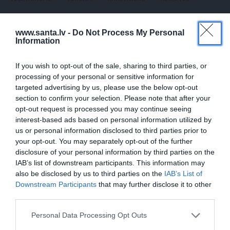
SALĀTI
ETIĶIS
INTERESANTI
www.santa.lv -
Do Not Process My Personal
Publikācijas saturs vai tās jebkāda apjoma daļa ir aizsargāts autortiesību
Information
objekts Autortiesību likuma izpratnē, un tā izmantošana bez izdevēja
atļaujas ir aizliegta. Vairāk lasi
šeit
If you wish to opt-out of the sale, sharing to third parties, or
processing of your personal or sensitive information for
SATURA MĀRKETINGS
targeted advertising by us, please use the below opt-out
section to confirm your selection. Please note that after your
REKLĀMRAKSTS
opt-out request is processed you may continue seeing
Škoda maina spēles
interest-based ads based on personal information utilized by
noteikumus: iepazīsti pilsētas
us or personal information disclosed to third parties prior to
elektroauto
Epiq
your opt-out. You may separately opt-out of the further
disclosure of your personal information by third parties on the
IAB’s list of downstream participants. This information may
DEKO DISKUSIJAS
also be disclosed by us to third parties on the
IAB’s List of
Cik maksā dizainers un –
Downstream Participants
that may further disclose it to other
kāpēc?
third parties.
Personal Data Processing Opt Outs