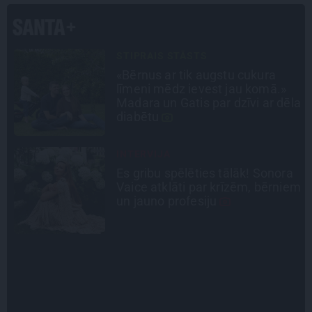
INTERVIJA
Tumši samtaina balss un
tērauda mugurkauls. Raimonda
la
Paula jaunā mūza – Gerda
Timrota
INTERVIJA
a
Grūtāk par atkailināšanos ir
em
pieņemt sevi. Aktrise Katrīna
Kreile par depresiju, mobingu un
ceļu līdz lielajām lomām
LEĢENDAS STĀSTS
Mistika un atrastie radi. Kā
«Likteņa līdumnieki» mainīja
pašu aktieru dzīves