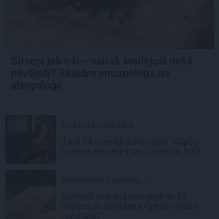
Sirseņi jeb irši – vairāk biedējoši nekā
nāvējoši? Skaidro entomologs un
alergoloģe
TU ESI SEV SVARĪGA
Tikai 54 veselīgi dzīves gadi. Kāpēc
Latvijas sievietes sevi
iztērē
tik ātri?
AUTOIMŪNĀS SLIMĪBA...
Sarkanā plakanā mezgliņēde: kā
rīkoties, ja ārstēšana ilgstoši nedod
rezultātu?