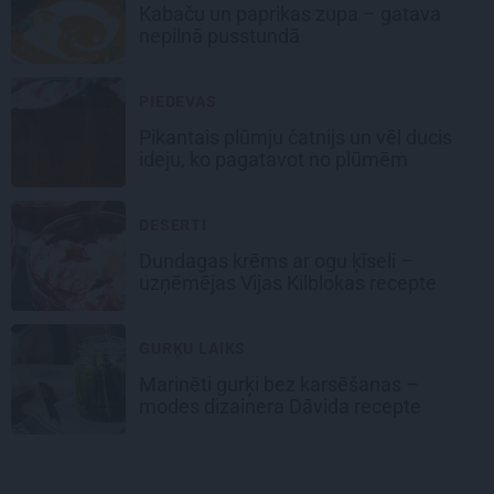
Kabaču un paprikas zupa
– gatava
nepilnā pusstundā
PIEDEVAS
Pikantais
plūmju čatnijs
un vēl ducis
ideju, ko pagatavot no plūmēm
DESERTI
Dundagas
krēms ar ogu ķīseli
–
uzņēmējas Vijas Kilblokas recepte
GURĶU LAIKS
Marinēti gurķi bez karsēšanas –
modes dizainera Dāvida recepte