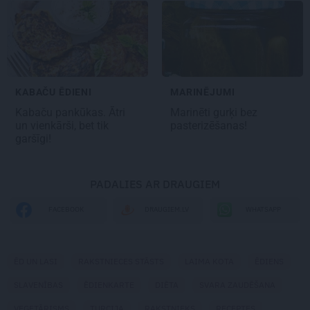
KABAČU ĒDIENI
MARINĒJUMI
Kabaču
pankūkas. Ātri
Marinēti
gurķi bez
un vienkārši, bet tik
pasterizēšanas!
garšīgi!
PADALIES AR DRAUGIEM
WHATSAPP
FACEBOOK
DRAUGIEM.LV
ĒD UN LASI
RAKSTNIECES STĀSTS
LAIMA KOTA
ĒDIENS
SLAVENĪBAS
ĒDIENKARTE
DIĒTA
SVARA ZAUDĒŠANA
VEĢETĀRISMS
TURCIJA
RAKSTNIEKS
RECEPTES