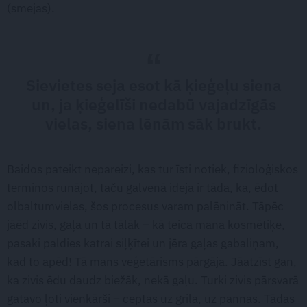
(smejas).
Sievietes seja esot kā ķieģeļu siena
un, ja ķieģelīši nedabū vajadzīgās
vielas, siena lēnām sāk brukt.
Baidos pateikt nepareizi, kas tur īsti notiek, fizioloģiskos
terminos runājot, taču galvenā ideja ir tāda, ka, ēdot
olbaltumvielas, šos procesus varam palēnināt. Tāpēc
jāēd zivis, gaļa un tā tālāk – kā teica mana kosmētiķe,
pasaki paldies katrai siļķītei un jēra gaļas gabaliņam,
kad to apēd! Tā mans veģetārisms pārgāja. Jāatzīst gan,
ka zivis ēdu daudz biežāk, nekā gaļu. Turki zivis pārsvarā
gatavo ļoti vienkārši – ceptas uz grila, uz pannas. Tādas