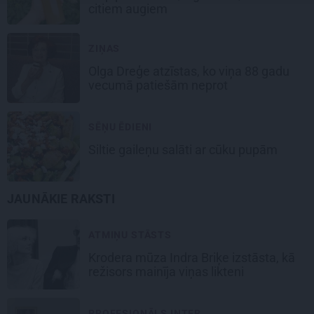
citiem augiem
ZIŅAS
Olga Dreģe atzīstas, ko viņa 88 gadu
vecumā patiešām neprot
SĒŅU ĒDIENI
Siltie gaileņu salāti
ar cūku pupām
JAUNĀKIE RAKSTI
ATMIŅU STĀSTS
Krodera mūza Indra Briķe izstāsta, kā
režisors mainīja viņas likteni
PROFESIONĀLS INTER...