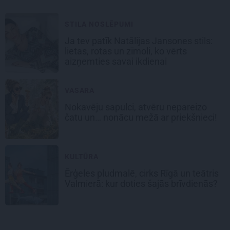
STILA NOSLĒPUMI
Ja tev patīk Natālijas Jansones stils:
lietas, rotas un zīmoli, ko vērts
aizņemties savai ikdienai
VASARA
Nokavēju sapulci, atvēru nepareizo
čatu un… nonācu mežā ar priekšnieci!
KULTŪRA
Ērģeles pludmalē, cirks Rīgā un teātris
Valmierā: kur doties šajās brīvdienās?