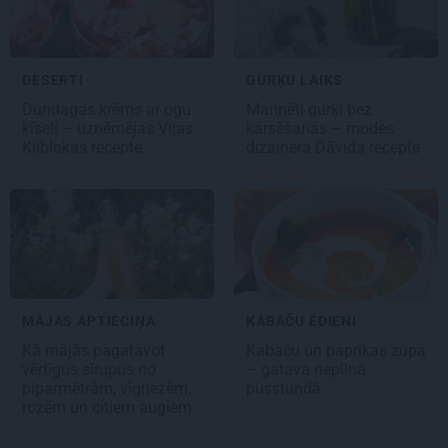
DESERTI
GURĶU LAIKS
Dundagas
krēms ar ogu
Marinēti gurķi bez
ķīseli
– uzņēmējas Vijas
karsēšanas – modes
Kilblokas recepte
dizainera Dāvida recepte
MĀJAS APTIECIŅA
KABAČU ĒDIENI
Kā mājās pagatavot
Kabaču un paprikas zupa
vērtīgus sīrupus no
– gatava nepilnā
piparmētrām, vīgriezēm,
pusstundā
rozēm un citiem augiem