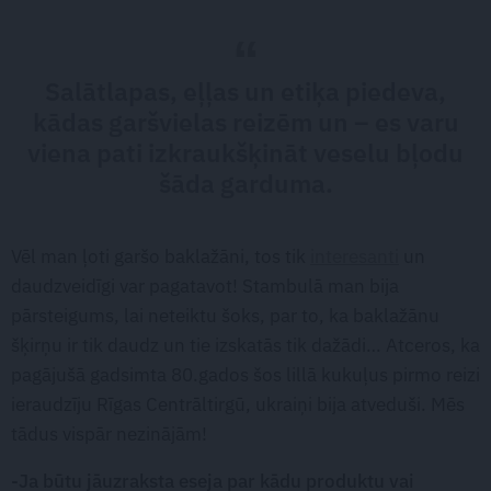
Salātlapas, eļļas un etiķa piedeva,
kādas garšvielas reizēm un – es varu
viena pati izkraukšķināt veselu bļodu
šāda garduma.
Vēl man ļoti garšo baklažāni, tos tik
interesanti
un
daudzveidīgi var pagatavot! Stambulā man bija
pārsteigums, lai neteiktu šoks, par to, ka baklažānu
šķirņu ir tik daudz un tie izskatās tik dažādi… Atceros, ka
pagājušā gadsimta 80.gados šos lillā kukuļus pirmo reizi
ieraudzīju Rīgas Centrāltirgū, ukraiņi bija atveduši. Mēs
tādus vispār nezinājām!
-Ja būtu jāuzraksta eseja par kādu produktu vai