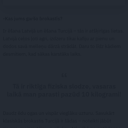
-Kas jums garšo brokastīs?
Ir ēšana Latvijā un ēšana Turcijā – tās ir atšķirīgas lietas.
Latvijā ceļos ļoti agri, izdzeru tikai kafiju ar pienu un
dodos savā melleņu dārzā strādāt. Daru to līdz kādiem
desmitiem, kad sākas karstāks laiks.
Tā ir riktīga fiziska slodze, vasaras
laikā man parasti pazūd 10 kilogrami!
Daudz ēdu ogas un vispār vieglāku uzturu. Savukārt
klasiskās brokastis Turcijā ir šādas – noteikti jābūt