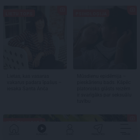
LIETU TOPS
PSIHOLOĢIJA
Lietas, kas vasaras
Mūsdienu epidēmija –
vakarus padara īpašus –
pieskārienu bads. Kāpēc
iesaka Santa Anča
platonisks glāsts reizēm
ir svarīgāks par seksuālu
tuvību
ATPŪTA VASARĀ
GALVENĀ
KLAUSIES
IENĀC
PADALĪTIES
VAIRĀK