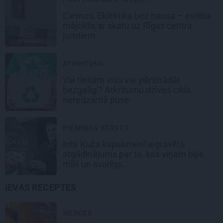
Ciemos: Eklektika bez haosa – estēta
mājoklis ar skatu uz Rīgas centra
jumtiem
ATKRITUMI
Vai tiešām visu var pārstrādāt
bezgalīgi? Atkritumu dzīves cikla
neredzamā puse
PIEMIŅAS STĀSTS
Inta Ķuža kapakmenī iegravēts
atgādinājums par to, kas viņam bijis
mīļš un svarīgs…
IEVAS RECEPTES
MĒRCES