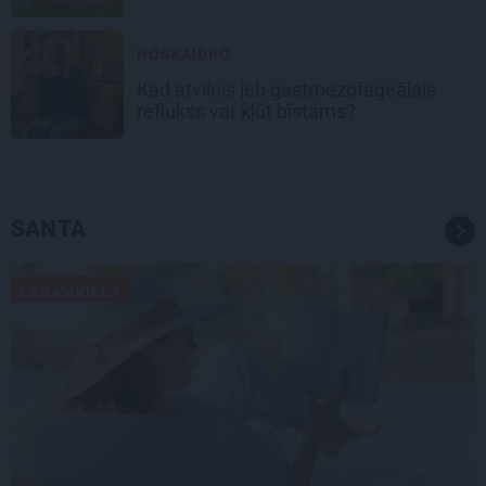
NOSKAIDRO
Kad atvilnis jeb gastroezofageālais
reflukss var kļūt bīstams?
SANTA
LASĀMVIELA