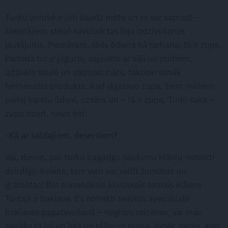
Turku virtuvē ir ļoti daudz miltu un to var saprast –
klejotājiem stepē savulaik tas bija izdzīvošanas
jautājums. Piemēram, tāds ēdiens kā tarhana, tā ir zupa.
Pamatā tur ir jogurts, sajaukts ar sāli un miltiem,
izžāvēts saulē un sasmalcināts, faktiski sanāk
fermentēts produkts. Kad jāgatavo zupa, šiem miltiem
pielej karstu ūdeni, uzvāra un – tā ir zupa. Turki saka –
zupu dzert, nevis ēst.
-Kā ar saldajiem, desertiem?
Vai, dieniņ, par turku bagātīgo saldumu klāstu noteikti
dzirdējis ikviens, tam vien var veltīt žurnālus un
grāmatas! Bet slavenākais klasiskais saldais ēdiens
Turcijā ir baklava. Es noteikti nejūtos speciāliste
baklavas pagatavošanā – negribu raizēties, vai man
sanāks tā īstum īstā un plānum plānā, tāpēc reizēs, kad