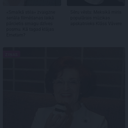
«Smalkā stila» zvaigzne
Sēru vēsts: Meksikā miris
seriāla filmēšanas laikā
populārais mūzikas
pārcietis smagu dzīves
apskatnieks Klāss Vāvere
posmu. Kā tagad klājas
Emetam?
ZIŅAS