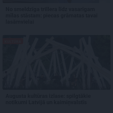
No smeldzīga trillera līdz vasarīgam
mīlas stāstam: piecas grāmatas tavai
lasāmvielai
KULTŪRA
Augusta kultūras izlase: spilgtākie
notikumi Latvijā un kaimiņvalstīs