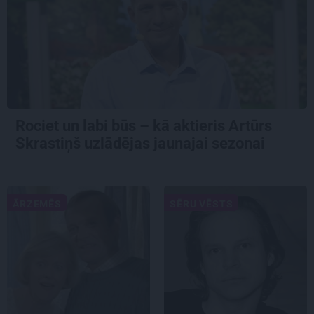
Rociet un labi būs – kā aktieris Artūrs
Skrastiņš uzlādējas jaunajai sezonai
ĀRZEMĒS
SĒRU VĒSTS