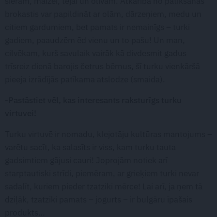
sieram, maizei, tējai un olīvām. Atkarībā no patikšanas
brokastis var papildināt ar olām, dārzeņiem, medu un
citiem gardumiem, bet pamats ir nemainīgs – turki
gadiem, paaudzēm ēd vienu un to pašu! Un man,
cilvēkam, kurš savulaik vairāk kā divdesmit gadus
trīsreiz dienā barojis četrus bērnus, šī turku vienkāršā
pieeja izrādījās patīkama atslodze (smaida).
-Pastāstiet vēl, kas interesants raksturīgs turku
virtuvei!
Turku virtuvē ir nomadu, klejotāju kultūras mantojums –
varētu sacīt, ka salasīts ir viss, kam turku tauta
gadsimtiem gājusi cauri! Joprojām notiek arī
starptautiski strīdi, piemēram, ar grieķiem turki nevar
sadalīt, kuriem pieder tzatziki mērce! Lai arī, ja ņem tā
dziļāk, tzatziki pamats – jogurts – ir bulgāru īpašais
produkts…