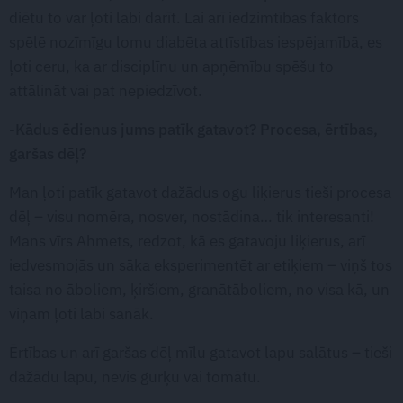
diētu to var ļoti labi darīt. Lai arī iedzimtības faktors
spēlē nozīmīgu lomu diabēta attīstības iespējamībā, es
ļoti ceru, ka ar disciplīnu un apņēmību spēšu to
attālināt vai pat nepiedzīvot.
-Kādus ēdienus jums patīk gatavot? Procesa, ērtības,
garšas dēļ?
Man ļoti patīk gatavot dažādus ogu liķierus tieši procesa
dēļ – visu nomēra, nosver, nostādina… tik interesanti!
Mans vīrs Ahmets, redzot, kā es gatavoju liķierus, arī
iedvesmojās un sāka eksperimentēt ar etiķiem – viņš tos
taisa no āboliem, ķiršiem, granātāboliem, no visa kā, un
viņam ļoti labi sanāk.
Ērtības un arī garšas dēļ mīlu gatavot lapu salātus – tieši
dažādu lapu, nevis gurķu vai tomātu.