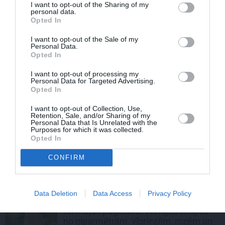
I want to opt-out of the Sharing of my
personal data.
REKLĀMRAKSTS
Opted In
Pieaugušo dzimšanas diena
Rīgā, idejas atmiņā paliekošām
I want to opt-out of the Sale of my
svinībām
Personal Data.
Opted In
I want to opt-out of processing my
Personal Data for Targeted Advertising.
Opted In
LASI VĒL
I want to opt-out of Collection, Use,
Retention, Sale, and/or Sharing of my
Personal Data that Is Unrelated with the
Purposes for which it was collected.
LEĢENDAS STĀSTS
Opted In
Mistika un atrastie radi. Kā «Likteņa
līdumnieki» mainīja pašu aktieru
CONFIRM
dzīves
Data Deletion
Data Access
Privacy Policy
MĀJAS APTIECIŅA
Kā mājās pagatavot vērtīgus sīrupus
no piparmētrām, vīgriezēm, rozēm un