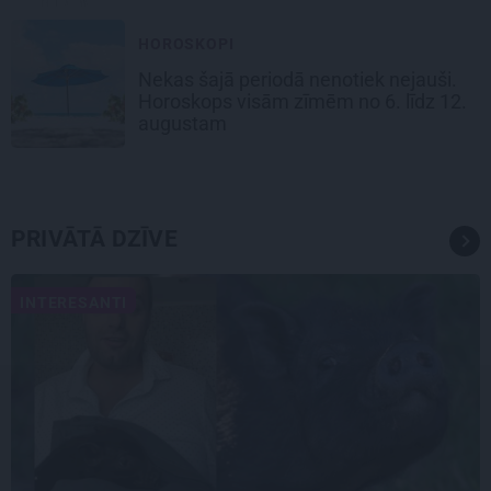
HOROSKOPI
Nekas šajā periodā nenotiek nejauši.
Horoskops visām zīmēm no 6. līdz 12.
augustam
PRIVĀTĀ DZĪVE
INTERESANTI