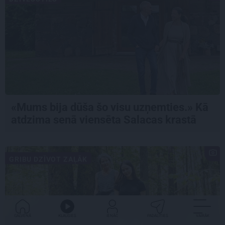
«Mums bija dūša šo visu uzņemties.» Kā
atdzima senā viensēta Salacas krastā
GRIBU DZĪVOT ZAĻĀK
GALVENĀ
KLAUSIES
IENĀC
PADALĪTIES
VAIRĀK