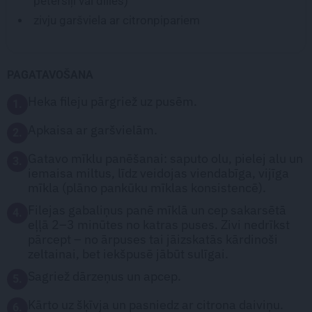
pētersīļi vai dilles)
zivju garšviela ar citronpipariem
PAGATAVOŠANA
Heka fileju pārgriež uz pusēm.
1.
Apkaisa ar garšvielām.
2.
Gatavo mīklu panēšanai: saputo olu, pielej alu un
3.
iemaisa miltus, līdz veidojas viendabīga, vijīga
mīkla (plāno pankūku mīklas konsistencē).
Filejas gabaliņus panē mīklā un cep sakarsētā
4.
eļļā 2–3 minūtes no katras puses. Zivi nedrīkst
pārcept – no ārpuses tai jāizskatās kārdinoši
zeltainai, bet iekšpusē jābūt sulīgai.
Sagriež dārzeņus un apcep.
5.
Kārto uz šķīvja un pasniedz ar citrona daiviņu.
6.