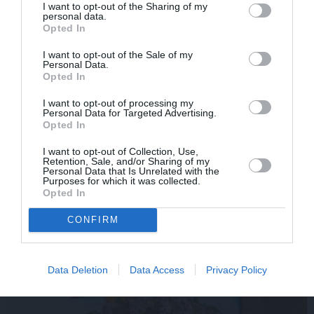
I want to opt-out of the Sharing of my
personal data.
Opted In
VESELĪBA
ZIŅAS
I want to opt-out of the Sale of my
Personal Data.
Opted In
I want to opt-out of processing my
Personal Data for Targeted Advertising.
Opted In
I want to opt-out of Collection, Use,
Retention, Sale, and/or Sharing of my
Personal Data that Is Unrelated with the
Purposes for which it was collected.
Brūsa Vilisa sieva atklāj,
Slavenā
Tutas lietu
Opted In
par ko šovasar jutusies
aktrise Liene Sebre atklāj
vainīga sava slimā vīra
vienkāršu veidu, kā
CONFIRM
priekšā
iedarbināt vielmaiņu
Data Deletion
Data Access
Privacy Policy
ATTIECĪBAS