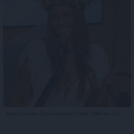
Radio dīva Ieva Dzene neparastā veidā meklē sev vīru