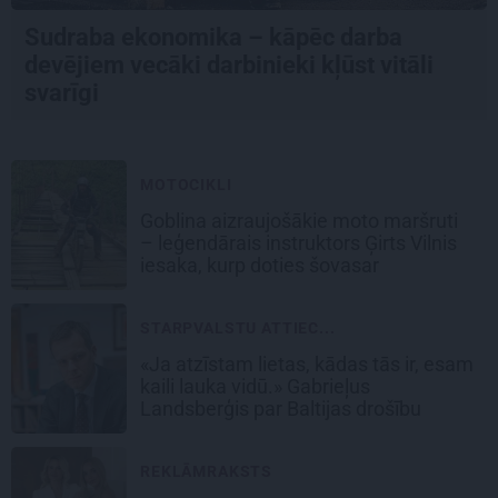
Sudraba ekonomika – kāpēc darba
devējiem vecāki darbinieki kļūst vitāli
svarīgi
MOTOCIKLI
Goblina aizraujošākie moto maršruti
– leģendārais instruktors Ģirts Vilnis
iesaka, kurp doties šovasar
STARPVALSTU ATTIEC...
«Ja atzīstam lietas, kādas tās ir, esam
kaili lauka vidū.» Gabrieļus
Landsberģis par Baltijas drošību
REKLĀMRAKSTS