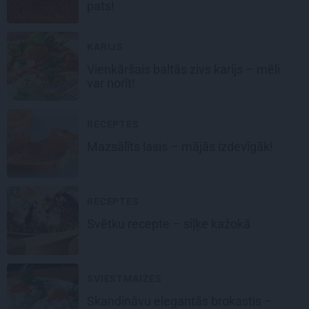
pats!
KARIJS
Vienkāršais
baltās zivs karijs
– mēli
var norīt!
RECEPTES
Mazsālīts
lasis
– mājās izdevīgāk!
RECEPTES
Svētku recepte –
siļķe kažokā
SVIESTMAIZES
Skandināvu
elegantās brokastis
–