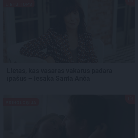
LIETU TOPS
Lietas, kas vasaras vakarus padara
īpašus – iesaka Santa Anča
PSIHOLOĢIJA