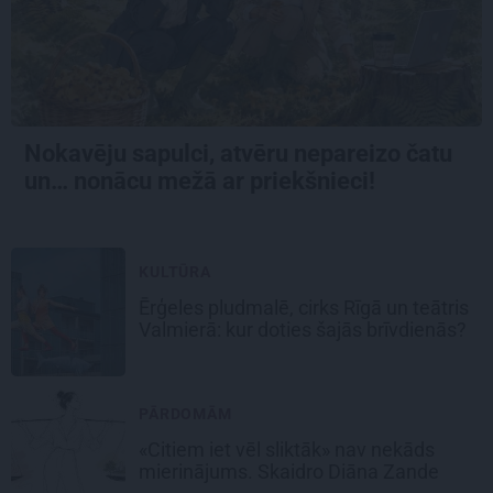
Nokavēju sapulci, atvēru nepareizo čatu
un… nonācu mežā ar priekšnieci!
KULTŪRA
Ērģeles pludmalē, cirks Rīgā un teātris
Valmierā: kur doties šajās brīvdienās?
PĀRDOMĀM
«Citiem iet vēl sliktāk» nav nekāds
mierinājums. Skaidro Diāna Zande