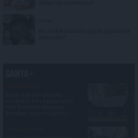
Skāgenas sviestmaize
ZUPAS
Kā uzvārīt patiešām gardu
ugunskura
zivju zupu
?
ATRADUMS
Virziens – jūra: Lauderu
ģimenes bezbēdīgi laiskā miera
osta Pūrciemā
CEĻOJUMA PLĀNS