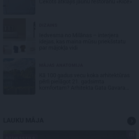
Cekots atklājis jaunu restorānu «Kíce»
DIZAINS
Iedvesma no Milānas – interjera
idejas, kas maina mūsu priekšstatu
par mājokļa vidi
MĀJAS ANATOMIJA
Kā 100 gadus vecu koka arhitektūras
pērli pielāgot 21. gadsimta
komfortam? Arhitekta Gata Gavara
pieredze
LAUKU MĀJA
DZĪVESSTILS