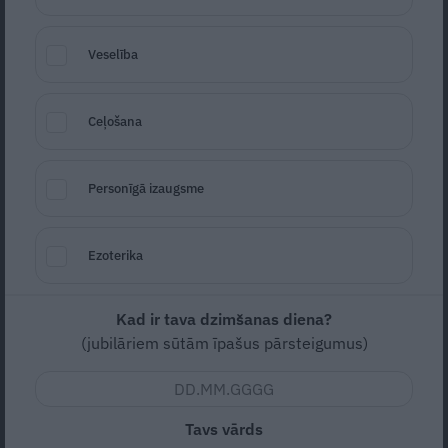
Veselība
Ceļošana
Foto: No izdevniecības Žurnāls Santa arhīva
Personīgā izaugsme
Seko
Santa.lv Google
Ezoterika
Zema
Vidējas
20m (pagatavošana)
Kad ir tava dzimšanas diena?
(jubilāriem sūtām īpašus pārsteigumus)
Nav vērtējuma
Tavs vārds