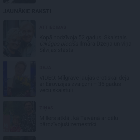
JAUNĀKIE RAKSTI
ATTIECĪBAS
Kopā nodzīvoja 52 gadus. Skaistais
Čikāgas piecīša
Ilmāra Dzeņa un viņa
Silvijas stāsts
DEJA
VIDEO: Mīlgrāve ļaujas erotiskai dejai
ar Eirovīzijas zvaigzni – 35 gadus
vecu skaistuli
ZIŅAS
Millers atklāj, kā Taivānā ar dēlu
pārdzīvojuši zemestrīci