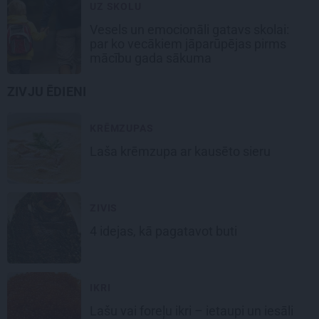
UZ SKOLU
Vesels un emocionāli gatavs skolai:
par ko vecākiem jāparūpējas pirms
mācību gada sākuma
ZIVJU ĒDIENI
KRĒMZUPAS
Laša
krēmzupa
ar kausēto sieru
ZIVIS
4 idejas, kā pagatavot
buti
IKRI
Lašu vai foreļu
ikri
– ietaupi un iesāli