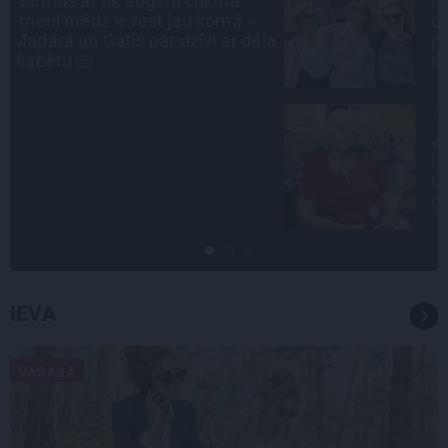
Draudzeņu ceļojums bez
drāmām: noderīgi padomi
la
plānošanai un 16 galamērķu
idejas
TAVS ĀRSTS
«Manā kabinetā bijusi teju visa
Liepāja.» Ārste Ingrīda
Gardovska par vairāk nekā 50
gadiem medicīnā
IEVA
VASARA