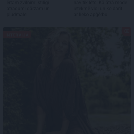
ērtam zvilnim: stilīgi
nav tik lēts. Kā ātrā mode
atradumi dārzam un
ietekmē vidi un ko darīt
pludmalei
ar lieko apģērbu
INTERVIJA