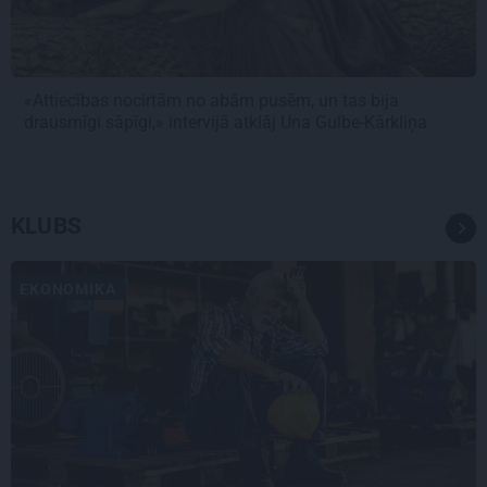
«Attiecības nocirtām no abām pusēm, un tas bija
drausmīgi sāpīgi,» intervijā atklāj Una Gulbe-Kārkliņa
KLUBS
EKONOMIKA