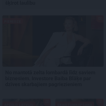
šķirot laulību
PIEREDZE
No mantotā zelta lombardā līdz saviem
biznesiem. Investore Baiba Blāķe par
dzīves skarbajiem pagriezieniem
APCEĻO LATVIJU
SKAISTUMKOPŠANA