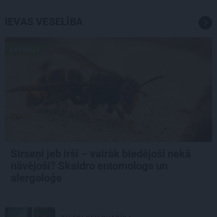
IEVAS VESELĪBA
AKTUĀLI
Sirseņi jeb irši – vairāk biedējoši nekā
nāvējoši? Skaidro entomologs un
alergoloģe