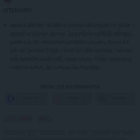
IETEIKUMI!
Vasarā piknikā vai dārza svētkos dārzeņus var grilēt –
apziež ar eļļu un apcep. Ja garšo kraukšķīgi dārzeņi,
pietiks ar 30 sekundēm no abām pusēm. Savukārt
zivi var gatavot folijā – ietin un cieši aizloka. Tas zivs
tiek tvaicēta savā sulā, nevis cepta. Foliju ieteicams
viegli ietaukot, lai zivs pie tās nepielīp.
PADALIES AR DRAUGIEM
WHATSAPP
FACEBOOK
DRAUGIEM.LV
ZIVJU ĒDIENI
HEKS
Publikācijas saturs vai tās jebkāda apjoma daļa ir aizsargāts autortiesību
objekts Autortiesību likuma izpratnē, un tā izmantošana bez izdevēja