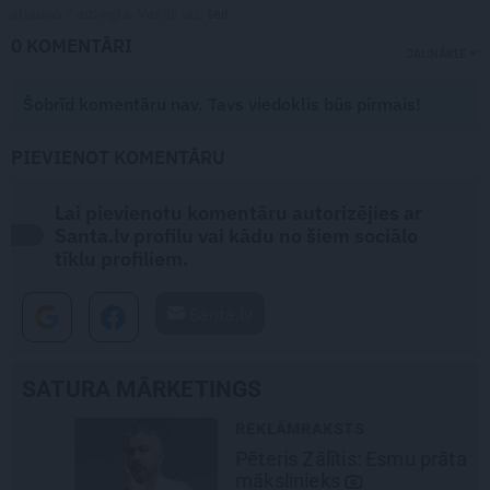
atļaujas ir aizliegta. Vairāk lasi
šeit
0 KOMENTĀRI
JAUNĀKIE
Šobrīd komentāru nav. Tavs viedoklis būs pirmais!
PIEVIENOT KOMENTĀRU
Lai pievienotu komentāru autorizējies ar
Santa.lv profilu vai kādu no šiem sociālo
tīklu profiliem.
Santa.lv
SATURA MĀRKETINGS
REKLĀMRAKSTS
Pēteris Zālītis: Esmu prāta
mākslinieks