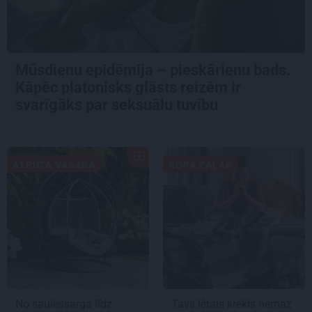
Mūsdienu epidēmija – pieskārienu bads.
Kāpēc platonisks glāsts reizēm ir
svarīgāks par seksuālu tuvību
ATPŪTA VASARĀ
KOPĀ ZAĻĀK
No saulessarga līdz
Tavs lētais krekls nemaz