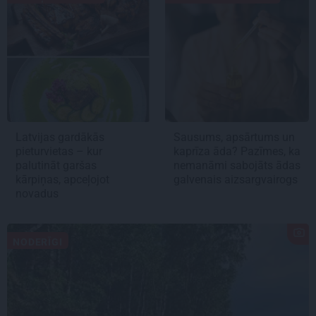
Latvijas gardākās
Sausums, apsārtums un
pieturvietas – kur
kaprīza āda? Pazīmes, ka
palutināt garšas
nemanāmi sabojāts ādas
kārpiņas, apceļojot
galvenais aizsargvairogs
novadus
NODERĪGI