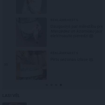
REKLĀMRAKSTS
Daugaviņš par mīlestību pret
Mercedes
un
kosmisko
jaunā
elektroauto pieredzi
REKLĀMRAKSTS
Pirts sezonas izlase
LASI VĒL