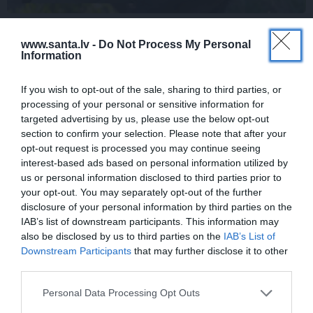
VIDEO: Slavenās pundurcūkas saimnieks
www.santa.lv -
Do Not Process My Personal
pēc mīluļa nāves ticis pie cita Žorika.
Information
Dzimusi jauna zvaigzne
If you wish to opt-out of the sale, sharing to third parties, or
processing of your personal or sensitive information for
targeted advertising by us, please use the below opt-out
STILS
section to confirm your selection. Please note that after your
opt-out request is processed you may continue seeing
interest-based ads based on personal information utilized by
us or personal information disclosed to third parties prior to
your opt-out. You may separately opt-out of the further
disclosure of your personal information by third parties on the
IAB’s list of downstream participants. This information may
also be disclosed by us to third parties on the
IAB’s List of
Downstream Participants
that may further disclose it to other
third parties.
Repšes bijusī sieva pucējas kā jauna
meitene un atklāj sava lieliskā auguma
Personal Data Processing Opt Outs
noslēpumu