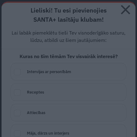
Abonē
Lieliski! Tu esi pievienojies
SANTA+ lasītāju klubam!
RECEPTES
NODERĪGI
JAUNĀKAIS
POPULĀRĀKAIS
Lai labāk piemeklētu tieši Tev visnoderīgāko saturu,
lūdzu, atbildi uz šiem jautājumiem:
Kuras no šīm tēmām Tev visvairāk interesē?
Heks
alus mīklā
Intervijas ar personībām
ZIVJU ĒDIENI
21.09.2019
IEVAS Receptes
Receptes
Attiecības
Māja, dārzs un interjers