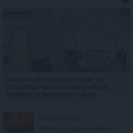
ATRADUMS
Raupjais šiks Līgatnes mežos: kā
simtgadīga kūts kļuva par modernu
rezidenci ar baseinu un mākslu
INTERJERA DIZAINS
«Michelin» zvaigžņotais Maksims