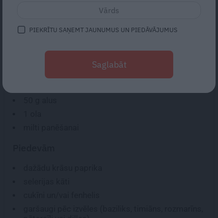
Heks pieder pie baltajām liesajām zivīm, kas satur daudz
proteīna, selēna un joda. Zivis vajadzētu ēst vismaz
PIEKRĪTU SAŅEMT JAUNUMUS UN PIEDĀVĀJUMUS
divas reizes nedēļā!
Saglabāt
SASTĀVDAĻAS:
200 g
heka filejas
50 g
alus
1
ola
milti panēšanai
Piedevām
dažādu krāsu paprika
selerijas kāti
cukīni un/vai fenhelis
garšaugi pēc izvēles (baziliks, timiāns, rozmarīns,