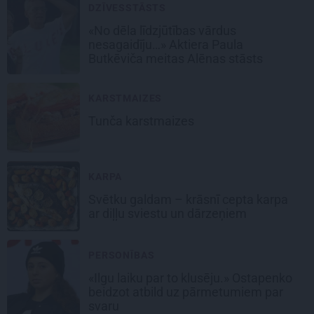
DZĪVESSTĀSTS
«No dēla līdzjūtības vārdus
nesagaidīju…» Aktiera Paula
Butkēviča meitas Alēnas stāsts
KARSTMAIZES
Tunča
karstmaizes
KARPA
Svētku galdam – krāsnī
cepta karpa
ar diļļu sviestu un dārzeņiem
PERSONĪBAS
«Ilgu laiku par to klusēju.» Ostapenko
beidzot atbild uz pārmetumiem par
svaru