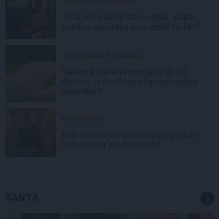
TU ESI SEV SVARĪGA
Tikai 54 veselīgi dzīves gadi. Kāpēc
Latvijas sievietes sevi
iztērē
tik ātri?
AUTOIMŪNĀS SLIMĪBA...
Sarkanā plakanā mezgliņēde: kā
rīkoties, ja ārstēšana ilgstoši nedod
rezultātu?
NOSKAIDRO
Kad atvilnis jeb gastroezofageālais
reflukss var kļūt bīstams?
SANTA